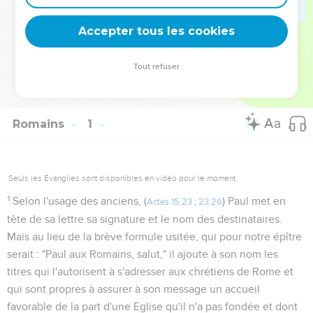
l’Eglise (12.17 à 13.7) : elles doivent porter la marque de
l’amour.
Accepter tous les cookies
La Bible Du Semeur Copyright © 1992, 1999 by Biblica, Inc.® Used by
Tout refuser
permission. All rights reserved worldwide.
Romains
1
Seuls les Évangiles sont disponibles en vidéo pour le moment.
1
Selon l'usage des anciens, (
) Paul met en
Actes 15.23
;
23.26
tête de sa lettre sa signature et le nom des destinataires.
Mais au lieu de la brève formule usitée, qui pour notre épître
serait : "Paul aux Romains, salut," il ajoute à son nom les
titres qui l'autorisent à s'adresser aux chrétiens de Rome et
qui sont propres à assurer à son message un accueil
favorable de la part d'une Eglise qu'il n'a pas fondée et dont