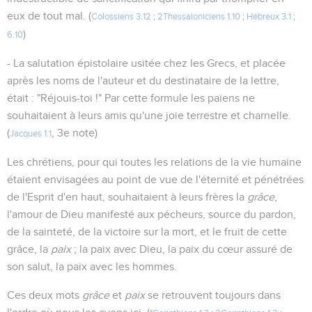
eux de tout mal. (
Colossiens 3.12
;
2Thessaloniciens 1.10
;
Hébreux 3.1
;
)
6.10
- La salutation épistolaire usitée chez les Grecs, et placée
après les noms de l'auteur et du destinataire de la lettre,
était : "Réjouis-toi !" Par cette formule les païens ne
souhaitaient à leurs amis qu'une joie terrestre et charnelle.
(
, 3e note)
Jacques 1.1
Les chrétiens, pour qui toutes les relations de la vie humaine
étaient envisagées au point de vue de l'éternité et pénétrées
de l'Esprit d'en haut, souhaitaient à leurs frères la
grâce
,
l'amour de Dieu manifesté aux pécheurs, source du pardon,
de la sainteté, de la victoire sur la mort, et le fruit de cette
grâce, la
paix
; la paix avec Dieu, la paix du cœur assuré de
son salut, la paix avec les hommes.
Ces deux mots
grâce
et
paix
se retrouvent toujours dans