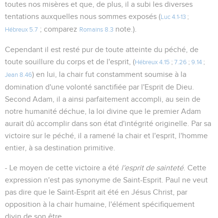
toutes nos misères et que, de plus, il a subi les diverses
tentations auxquelles nous sommes exposés (
Luc 4.1-13
;
; comparez
note.).
Hébreux 5.7
Romains 8.3
Cependant il est resté pur de toute atteinte du péché, de
toute souillure du corps et de l'esprit, (
Hébreux 4.15
;
7.26
;
9.14
;
) en lui, la chair fut constamment soumise à la
Jean 8.46
domination d'une volonté sanctifiée par l'Esprit de Dieu.
Second Adam, il a ainsi parfaitement accompli, au sein de
notre humanité déchue, la loi divine que le premier Adam
aurait dû accomplir dans son état d'intégrité originelle. Par sa
victoire sur le péché, il a ramené la chair et l'esprit, l'homme
entier, à sa destination primitive.
- Le moyen de cette victoire a été
l'esprit de sainteté
. Cette
expression n'est pas synonyme de Saint-Esprit. Paul ne veut
pas dire que le Saint-Esprit ait été en Jésus Christ, par
opposition à la chair humaine, l'élément spécifiquement
divin de son être.