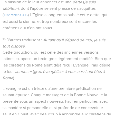
La mission de le leur annoncer est une
dette
(
je suis
débiteur
), dont l'apôtre se sent pressé de s'acquitter.
(
) L'Eglise a longtemps oublié cette dette, qui
1Corinthiens 9.16
est aussi la sienne, et trop nombreux sont encore les
chrétiens qui n'en ont souci.
15
D'autres traduisent :
Autant qu'il dépend de moi, je suis
tout disposé
.
Cette traduction, qui est celle des anciennes versions
latines, suppose un texte grec légèrement modifié. Bien que
les chrétiens de Rome aient déjà reçu l'Evangile, Paul désire
le leur
annoncer
(grec
évangéliser à vous aussi qui êtes à
Rome
).
L'Evangile est un trésor qu'une première prédication ne
saurait épuiser. Chaque messager de la Bonne Nouvelle la
présente sous un aspect nouveau. Paul en particulier, avec
sa manière si personnelle et si profonde de concevoir le
salut en Christ, avait beaucoup à apprendre aux chrétiens de