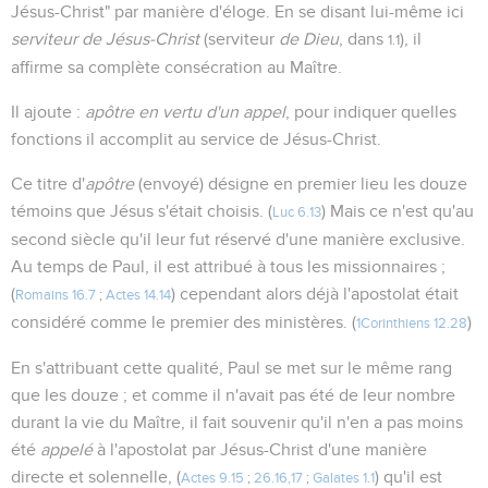
Jésus-Christ" par manière d'éloge. En se disant lui-même ici
serviteur de Jésus-Christ
(serviteur
de Dieu
, dans
), il
1.1
affirme sa complète consécration au Maître.
Il ajoute :
apôtre en vertu d'un appel
, pour indiquer quelles
fonctions il accomplit au service de Jésus-Christ.
Ce titre d'
apôtre
(envoyé) désigne en premier lieu les douze
témoins que Jésus s'était choisis. (
) Mais ce n'est qu'au
Luc 6.13
second siècle qu'il leur fut réservé d'une manière exclusive.
Au temps de Paul, il est attribué à tous les missionnaires ;
(
) cependant alors déjà l'apostolat était
Romains 16.7
;
Actes 14.14
considéré comme le premier des ministères. (
)
1Corinthiens 12.28
En s'attribuant cette qualité, Paul se met sur le même rang
que les douze ; et comme il n'avait pas été de leur nombre
durant la vie du Maître, il fait souvenir qu'il n'en a pas moins
été
appelé
à l'apostolat par Jésus-Christ d'une manière
directe et solennelle, (
) qu'il est
Actes 9.15
;
26.16,17
;
Galates 1.1