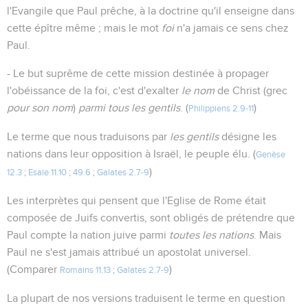
l'Evangile que Paul prêche, à la doctrine qu'il enseigne dans
cette épître même ; mais le mot
foi
n'a jamais ce sens chez
Paul.
- Le but suprême de cette mission destinée à propager
l'obéissance de la foi, c'est d'exalter
le nom
de Christ (grec
pour son nom
)
parmi tous les gentils
. (
)
Philippiens 2.9-11
Le terme que nous traduisons par
les gentils
désigne les
nations dans leur opposition à Israël, le peuple élu. (
Genèse
)
12.3
;
Esaïe 11.10
;
49.6
;
Galates 2.7-9
Les interprètes qui pensent que l'Eglise de Rome était
composée de Juifs convertis, sont obligés de prétendre que
Paul compte la nation juive parmi
toutes les nations
. Mais
Paul ne s'est jamais attribué un apostolat universel.
(Comparer
)
Romains 11.13
;
Galates 2.7-9
La plupart de nos versions traduisent le terme en question