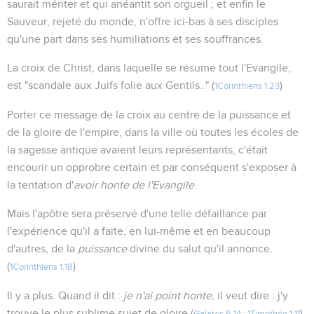
saurait mériter et qui anéantit son orgueil ; et enfin le
Sauveur, rejeté du monde, n'offre ici-bas à ses disciples
qu'une part dans ses humiliations et ses souffrances.
La croix de Christ, dans laquelle se résume tout l'Evangile,
est "scandale aux Juifs folie aux Gentils.." (
)
1Corinthiens 1.23
Porter ce message de la croix au centre de la puissance et
de la gloire de l'empire, dans la ville où toutes les écoles de
la sagesse antique avaient leurs représentants, c'était
encourir un opprobre certain et par conséquent s'exposer à
la tentation d'
avoir honte de l'Evangile
.
Mais l'apôtre sera préservé d'une telle défaillance par
l'expérience qu'il a faite, en lui-même et en beaucoup
d'autres, de la
puissance
divine du salut qu'il annonce.
(
)
1Corinthiens 1.18
Il y a plus. Quand il dit :
je n'ai point honte
, il veut dire : j'y
trouve le plus sublime sujet de gloire (
)