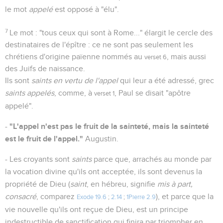
le mot
appelé
est opposé à "élu".
7
Le mot : "tous ceux qui sont à Rome..." élargit le cercle des
destinataires de l'épître : ce ne sont pas seulement les
chrétiens d'origine païenne nommés au
, mais aussi
verset 6
des Juifs de naissance.
Ils sont
saints en vertu de l'appel
qui leur a été adressé, grec
saints appelés
, comme, à
, Paul se disait "apôtre
verset 1
appelé".
"L'appel n'est pas le fruit de la sainteté, mais la sainteté
-
est le fruit de l'appel."
Augustin.
- Les croyants sont
saints
parce que, arrachés au monde par
la vocation divine qu'ils ont acceptée, ils sont devenus la
propriété de Dieu (
saint
, en hébreu, signifie
mis à part,
consacré
, comparez
), et parce que la
Exode 19.6
;
2.14
;
1Pierre 2.9
vie nouvelle qu'ils ont reçue de Dieu, est un principe
indestructible de sanctification qui finira par triompher en