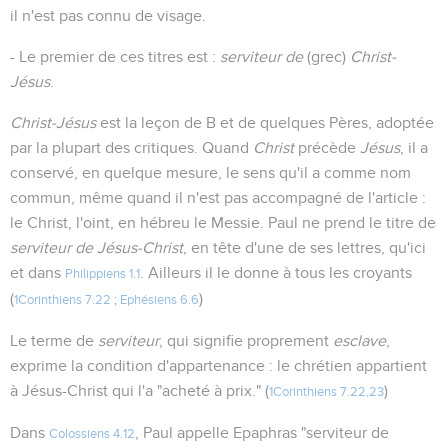
il n'est pas connu de visage.
- Le premier de ces titres est :
serviteur de
(grec)
Christ-
Jésus
.
Christ-Jésus
est la leçon de B et de quelques Pères, adoptée
par la plupart des critiques. Quand
Christ
précède
Jésus
, il a
conservé, en quelque mesure, le sens qu'il a comme nom
commun, même quand il n'est pas accompagné de l'article :
le Christ, l'oint, en hébreu le Messie. Paul ne prend le titre de
serviteur de Jésus-Christ
, en tête d'une de ses lettres, qu'ici
et dans
. Ailleurs il le donne à tous les croyants
Philippiens 1.1
(
)
1Corinthiens 7.22
;
Ephésiens 6.6
Le terme de
serviteur
, qui signifie proprement
esclave
,
exprime la condition d'appartenance : le chrétien appartient
à Jésus-Christ qui l'a "acheté à prix." (
)
1Corinthiens 7.22,23
Dans
, Paul appelle Epaphras "serviteur de
Colossiens 4.12