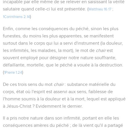
incapable par elle même de se relever en saisissant la vérité
salutaire quand celle-ci lui est présentée. (
Matthieu 16.17
;
)
1Corinthiens 2.14
Enfin, comme les conséquences du péché, sinon les plus
funestes, du moins les plus apparentes, se manifestent
surtout dans le corps qui lui a servi d'instrument (la douleur,
les infirmités, les maladies, la mort), le mot de
chair
est
souvent employé pour désigner notre nature souffrante,
défaillante, mortelle, que le péché a vouée à la destruction.
(
)
1Pierre 1.24
De ces trois sens du mot
chair
: substance matérielle du
corps, état où l'esprit est asservi aux sens, faiblesse de
l'homme soumis à la douleur et à la mort, lequel est appliqué
à Jésus-Christ ? Evidemment le dernier.
Il a pris notre nature dans son infirmité, portant en elle les
conséquences amères du péché ; de là vient qu'il a partagé