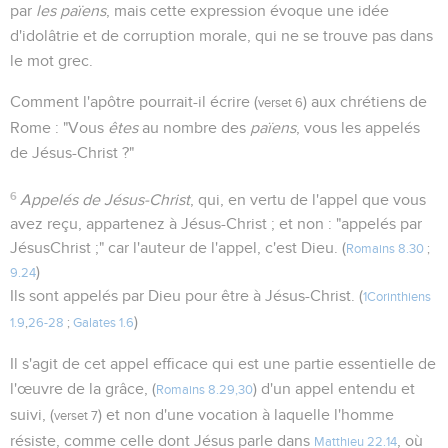
par
les païens
, mais cette expression évoque une idée
d'idolâtrie et de corruption morale, qui ne se trouve pas dans
le mot grec.
Comment l'apôtre pourrait-il écrire (
) aux chrétiens de
verset 6
Rome : "Vous
êtes
au nombre des
païens
, vous les appelés
de Jésus-Christ ?"
6
Appelés de Jésus-Christ
, qui, en vertu de l'appel que vous
avez reçu, appartenez à Jésus-Christ ; et non : "appelés par
JésusChrist ;" car l'auteur de l'appel, c'est Dieu. (
Romains 8.30
;
)
9.24
Ils sont appelés par Dieu pour être à Jésus-Christ. (
1Corinthiens
)
1.9
,
26-28
;
Galates 1.6
Il s'agit de cet appel efficace qui est une partie essentielle de
l'œuvre de la grâce, (
) d'un appel entendu et
Romains 8.29,30
suivi, (
) et non d'une vocation à laquelle l'homme
verset 7
résiste, comme celle dont Jésus parle dans
, où
Matthieu 22.14