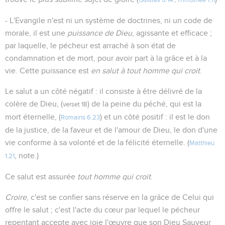
Galates 6.14
;
1Timothée 1.11
- L'Evangile n'est ni un système de doctrines, ni un code de
morale, il est une
puissance de Dieu
, agissante et efficace ;
par laquelle, le pécheur est arraché à son état de
condamnation et de mort, pour avoir part à la grâce et à la
vie. Cette puissance est
en salut à tout homme qui croit
.
Le salut a un côté négatif : il consiste à être délivré de la
colère de Dieu, (
) de la peine du péché, qui est la
verset 18
mort éternelle, (
) et un côté positif : il est le don
Romains 6.23
de la justice, de la faveur et de l'amour de Dieu, le don d'une
vie conforme à sa volonté et de la félicité éternelle. (
Matthieu
, note.)
1.21
Ce salut est assurée
tout homme qui croit
.
Croire
, c'est se confier sans réserve en la grâce de Celui qui
offre le salut ; c'est l'acte du cœur par lequel le pécheur
repentant accepte avec joie l'œuvre que son Dieu Sauveur