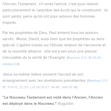
l'Ancien Testament ; s'il omet l'article, c'est pour relever
particulièrement le caractère des écrits qui le constituent : ils
sont
saints
, parce qu'ils ont pour auteurs des hommes
inspirés.
Par les
prophètes
de Dieu, Paul entend tous les auteurs
sacrés : Moïse, David, aussi bien que les prophètes au sens
spécial. L'apôtre insiste sur l'étroite relation de l'ancienne et
de la nouvelle alliance : elle est à ses yeux une preuve
irrécusable de la vérité de l'Evangile. (
Romains 3.21
;
16.25,26
;
)
Galates 3.8
Jésus lui-même relève souvent l'accord de son
enseignement avec les révélations précédentes. (
Matthieu 5.17-
)
19
;
11.10-13
;
22.29
;
Luc 24.25-27
;
44-46
;
Jean 10.34
"Le Nouveau Testament est voilé dans l'Ancien, l'Ancien
est déployé dans le Nouveau."
Augustin.