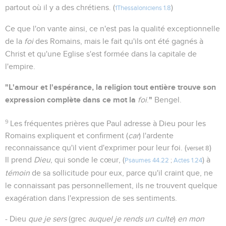
partout où il y a des chrétiens. (
)
1Thessaloniciens 1.8
Ce que l'on vante ainsi, ce n'est pas la qualité exceptionnelle
de la
foi
des Romains, mais le fait qu'ils ont été gagnés à
Christ et qu'une Eglise s'est formée dans la capitale de
l'empire.
"L'amour et l'espérance, la religion tout entière trouve son
expression complète dans ce mot la
"
foi
.
Bengel.
9
Les fréquentes prières que Paul adresse à Dieu pour les
Romains expliquent et confirment (
car
) l'ardente
reconnaissance qu'il vient d'exprimer pour leur foi. (
)
verset 8
Il prend
Dieu
, qui sonde le cœur, (
) à
Psaumes 44.22
;
Actes 1.24
témoin
de sa sollicitude pour eux, parce qu'il craint que, ne
le connaissant pas personnellement, ils ne trouvent quelque
exagération dans l'expression de ses sentiments.
- Dieu
que je sers
(grec
auquel je rends un culte
)
en mon