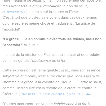
l'intermédiaire de Jésus-Christ, non seulement cet
apostolat
,
mais avant tout la
grâce
, c'est-à-dire le don du salut,
(
) qui en a été la source et l'âme.
1Corinthiens 15.10
C'est à tort que plusieurs ne voient dans ces deux termes
qu'une seule et même chose et traduisent : "La grâce de
l'apostolat".
"La grâce, il l'a en commun avec tous les fidèles, mais non
l'apostolat."
Augustin.
- Le but de la mission de Paul est d'annoncer et de produire
parmi les gentils
l'obéissance de la foi
.
Cette expression est remarquable ;
la foi
, dans son essence
subjective et morale, n'est autre chose que
l'obéissance
de
l'homme à la grâce, à la volonté de Dieu qui lui offre le salut,
comme l'incrédulité est la révolte de la créature contre le
Créateur. (
)
Romains 10.3
;
2Thessaloniciens 1.8
;
Jean 3.36
;
5.44
D'autres traduisent : en vue de
l'obéissance à la foi
, à