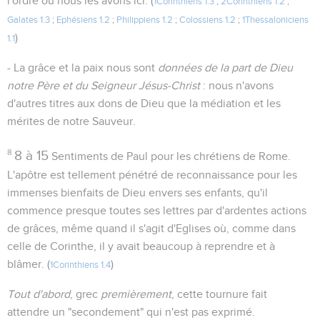
l'ordre où nous les avons ici. (
1Corinthiens 1.3
;
2Corinthiens 1.2
;
Galates 1.3
;
Ephésiens 1.2
;
Philippiens 1.2
;
Colossiens 1.2
;
1Thessaloniciens
)
1.1
- La grâce et la paix nous sont
données de la part de Dieu
notre Père et du Seigneur Jésus-Christ
: nous n'avons
d'autres titres aux dons de Dieu que la médiation et les
mérites de notre Sauveur.
8
8 à 15
Sentiments de Paul pour les chrétiens de Rome.
L'apôtre est tellement pénétré de reconnaissance pour les
immenses bienfaits de Dieu envers ses enfants, qu'il
commence presque toutes ses lettres par d'ardentes actions
de grâces, même quand il s'agit d'Eglises où, comme dans
celle de Corinthe, il y avait beaucoup à reprendre et à
blâmer. (
)
1Corinthiens 1.4
Tout d'abord
, grec
premièrement
, cette tournure fait
attendre un "secondement" qui n'est pas exprimé.