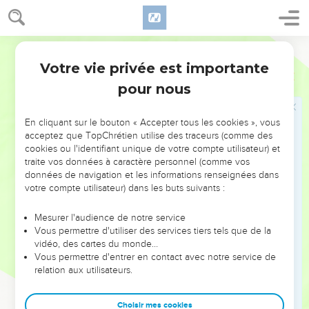
peuvent être déclarés justes par la foi (3.21-31). Ainsi le fut
*Abraham (ch. 4). Les hommes condamnés en Adam ne
peuvent être déclarés justes qu’en Christ (ch. 5). Dans les
Bible annotée
chapitres 6 et 7, Paul répond aux objections des adversaires
Votre vie privée est importante
Romains
Introduction
de l’Evangile. Il clarifie, en particulier, le rôle de la *Loi : «
pour nous
sainte » et « bonne », elle a donné à l’homme la
connaissance du péché (7.1-12), mais c’est le péché, et non
En cliquant sur le bouton « Accepter tous les cookies », vous
la Loi, qui lui fait faire le mal (7.13-25). Quant à l’Esprit (ch. 8),
acceptez que TopChrétien utilise des traceurs (comme des
il fait de nous des fils de Dieu et vient à notre secours.
cookies ou l'identifiant unique de votre compte utilisateur) et
traite vos données à caractère personnel (comme vos
Les chapitres 9 à 11 sont consacrés au sort d’*Israël dans le
données de navigation et les informations renseignées dans
plan du salut divin : la majorité des Juifs ont rejeté
votre compte utilisateur) dans les buts suivants :
l’Evangile (9.30 à 10.20). Mais Dieu n’a pas rejeté son
Mesurer l'audience de notre service
peuple (ch. 11) et il fait cette mystérieuse promesse : « Tout
Vous permettre d'utiliser des services tiers tels que de la
Israël sera *sauvé » (v.26).
vidéo, des cartes du monde…
Vous permettre d'entrer en contact avec notre service de
Les chapitres 12 à 15 forment un tout. L’*apôtre termine sa
relation aux utilisateurs.
lettre par un ensemble de recommandations pratiques sur
les relations dans l’Eglise (12.1-16 ; 13.8 à 15.7) et hors de
Choisir mes cookies