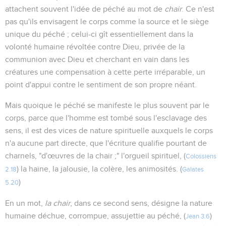
attachent souvent l'idée de péché au mot de
chair
. Ce n'est
pas qu'ils envisagent le corps comme la source et le siège
unique du péché ; celui-ci gît essentiellement dans la
volonté humaine révoltée contre Dieu, privée de la
communion avec Dieu et cherchant en vain dans les
créatures une compensation à cette perte irréparable, un
point d'appui contre le sentiment de son propre néant.
Mais quoique le péché se manifeste le plus souvent par le
corps, parce que l'homme est tombé sous l'esclavage des
sens, il est des vices de nature spirituelle auxquels le corps
n'a aucune part directe, que l'écriture qualifie pourtant de
charnels, "d'œuvres de la chair ;" l'orgueil spirituel, (
Colossiens
) la haine, la jalousie, la colère, les animosités. (
2.18
Galates
)
5.20
En un mot,
la chair
, dans ce second sens, désigne la nature
humaine déchue, corrompue, assujettie au péché, (
)
Jean 3.6