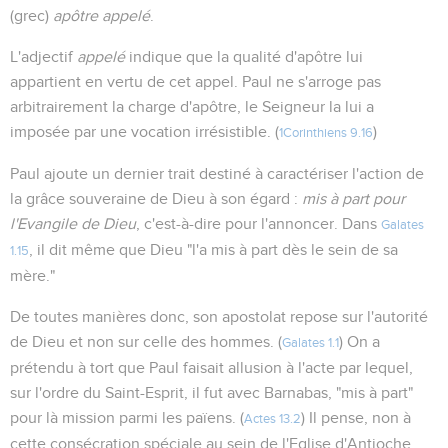
(grec)
apôtre appelé
.
L'adjectif
appelé
indique que la qualité d'apôtre lui
appartient en vertu de cet appel. Paul ne s'arroge pas
arbitrairement la charge d'apôtre, le Seigneur la lui a
imposée par une vocation irrésistible. (
)
1Corinthiens 9.16
Paul ajoute un dernier trait destiné à caractériser l'action de
la grâce souveraine de Dieu à son égard :
mis à part pour
l'Evangile de Dieu
, c'est-à-dire pour l'annoncer. Dans
Galates
, il dit même que Dieu "l'a mis à part dès le sein de sa
1.15
mère."
De toutes manières donc, son apostolat repose sur l'autorité
de Dieu et non sur celle des hommes. (
) On a
Galates 1.1
prétendu à tort que Paul faisait allusion à l'acte par lequel,
sur l'ordre du Saint-Esprit, il fut avec Barnabas, "mis à part"
pour là mission parmi les païens. (
) Il pense, non à
Actes 13.2
cette consécration spéciale au sein de l'Eglise d'Antioche,