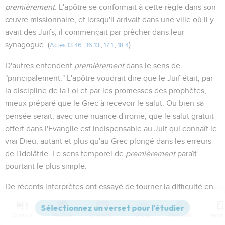
premièrement
. L'apôtre se conformait à cette règle dans son
œuvre missionnaire, et lorsqu'il arrivait dans une ville où il y
avait des Juifs, il commençait par prêcher dans leur
synagogue. (
)
Actes 13.46
;
16.13
;
17.1
;
18.4
D'autres entendent
premièrement
dans le sens de
"principalement." L'apôtre voudrait dire que le Juif était, par
la discipline de la Loi et par les promesses des prophètes,
mieux préparé que le Grec à recevoir le salut. Ou bien sa
pensée serait, avec une nuance d'ironie, que le salut gratuit
offert dans l'Evangile est indispensable au Juif qui connaît le
vrai Dieu, autant et plus qu'au Grec plongé dans les erreurs
de l'idolâtrie. Le sens temporel de
premièrement
paraît
pourtant le plus simple.
De récents interprètes ont essayé de tourner la difficulté en
traduisant : l'Evangile est une puissance de Dieu en
salut...
premièrement au Juif et au Grec
; l'apodose sous-
Contenus
Versions
Commentaires
Strong
Dictionnaire
entendue serait : et ensuite aux représentants des autres