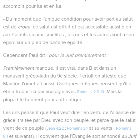
accomplit pour lui et en lui.
- Du moment que l'unique condition pour avoir part au salut
est de
croire
, ce salut est offert et est accessible aussi bien
aux Gentils qu'aux Israélites ; les uns et les autres sont à son
égard sur un pied de parfaite égalité.
Cependant Paul dit :
pour le Juif premièrement
.
Premièrement
manque, il est vrai, dans B et dans un
manuscrit gréco-latin du 9e siècle. Tertullien atteste que
Marcion l'omettait aussi. Quelques critiques pensent qu'il a
été introduit ici par analogie avec
. Mais la
Romains 2.9,10
plupart le tiennent pour authentique.
Les uns pensent que Paul veut dire : en vertu de l'alliance de
grâce, traitée par Dieu avec son peuple, et parce que le salut
vient de ce peuple (
et suivants ;
Jean 4.22
;
Romains 3.1
Romains
et suivants), il convient que l'Evangile soit annoncé
au Juif
9.1