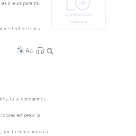
les à leurs parents,
Ajouter une
Ajouter une
Ajouter une
Ajouter une
Ajouter une
colonne
colonne
colonne
colonne
colonne
ommettent de telles
utres, tu te condamnes
choses est selon la
s, que tu échapperas au