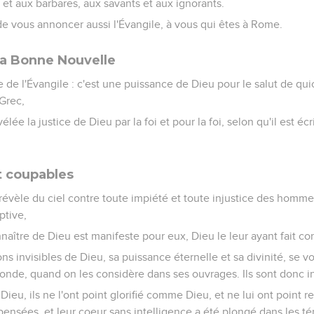
et aux barbares, aux savants et aux ignorants.
r de vous annoncer aussi l'Évangile, à vous qui êtes à Rome.
la Bonne Nouvelle
te de l'Évangile : c'est une puissance de Dieu pour le salut de qui
Grec,
élée la justice de Dieu par la foi et pour la foi, selon qu'il est écri
t coupables
révèle du ciel contre toute impiété et toute injustice des homme
ptive,
naître de Dieu est manifeste pour eux, Dieu le leur ayant fait co
ons invisibles de Dieu, sa puissance éternelle et sa divinité, se v
onde, quand on les considère dans ses ouvrages. Ils sont donc i
eu, ils ne l'ont point glorifié comme Dieu, et ne lui ont point re
pensées, et leur coeur sans intelligence a été plongé dans les t