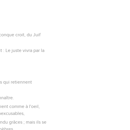
conque croit, du Juif
t : Le juste vivra par la
s qui retiennent
nnaître.
oient comme à l'oeil,
nexcusables,
ndu grâces ; mais ils se
énèbres.