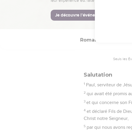
La Bible Du S
Romains
1
Seuls les É
Salutation
1
Paul, serviteur de Jésu
2
qui avait été promis a
3
et qui concerne son Fil
4
et déclaré Fils de Dieu
Christ notre Seigneur,
5
par qui nous avons reç