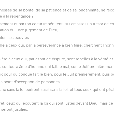
chesses de sa bonté, de sa patience et de sa longanimité, ne rec
e à la repentance ?
sement et par ton coeur impénitent, tu t'amasses un trésor de col
tation du juste jugement de Dieu,
elon ses oeuvres ;
lle à ceux qui, par la persévérance à bien faire, cherchent l'honne
colère à ceux qui, par esprit de dispute, sont rebelles à la vérité et
e sur toute âme d'homme qui fait le mal, sur le Juif premièrement,
ix pour quiconque fait le bien, pour le Juif premièrement, puis po
y a point d'acception de personnes.
é sans la loi périront aussi sans la loi, et tous ceux qui ont péc
fet, ceux qui écoutent la loi qui sont justes devant Dieu, mais ce
seront justifiés.