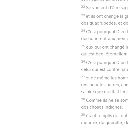
22
Se vantant d'être sag
23
et ils ont changé la 
des quadrupèdes, et des
24
C'est pourquoi Dieu le
déshonorent eux-mêmes 
25
eux qui ont changé la
qui est béni éternelle
26
C'est pourquoi Dieu l
celui qui est contre nat
27
et de même les homme
uns pour les autres, 
salaire que méritait le
28
Comme ils ne se sont
des choses indignes,
29
étant remplis de tout
meurtre, de querelle, de