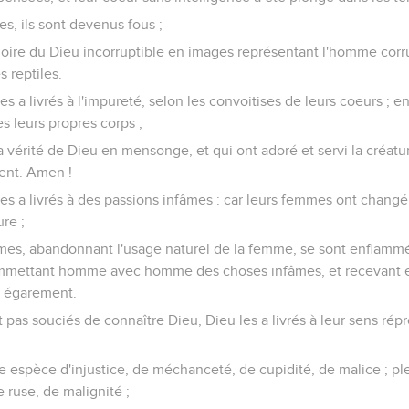
es, ils sont devenus fous ;
gloire du Dieu incorruptible en images représentant l'homme corr
 reptiles.
s a livrés à l'impureté, selon les convoitises de leurs coeurs ; en
leurs propres corps ;
 vérité de Dieu en mensonge, et qui ont adoré et servi la créatu
ment. Amen !
es a livrés à des passions infâmes : car leurs femmes ont changé
ure ;
s, abandonnant l'usage naturel de la femme, se sont enflammés
commettant homme avec homme des choses infâmes, et recevant
ur égarement.
 pas souciés de connaître Dieu, Dieu les a livrés à leur sens ré
e espèce d'injustice, de méchanceté, de cupidité, de malice ; pl
 ruse, de malignité ;