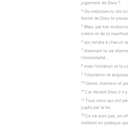
jugement de Dieu ?
4
Ou méprises-tu les ri
bonté de Dieu te pouss
5
Mais, par ton endurcis
colère et de la manifes
6
qui rendra à chacun s
7
réservant la vie éterne
l'immortalité ;
8
mais l'irritation et la 
9
Tribulation et angoiss
10
Gloire, honneur et pa
11
Car devant Dieu il n'
12
Tous ceux qui ont péch
jugés par la loi.
13
Ce ne sont pas, en ef
mettent en pratique qui 