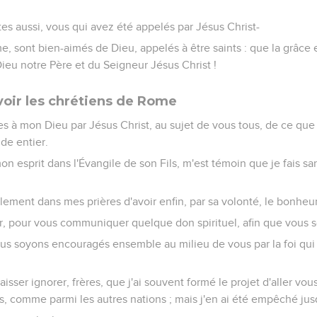
es aussi, vous qui avez été appelés par Jésus Christ-
e, sont bien-aimés de Dieu, appelés à être saints : que la grâce e
ieu notre Père et du Seigneur Jésus Christ !
 voir les chrétiens de Rome
s à mon Dieu par Jésus Christ, au sujet de vous tous, de ce que 
e entier.
on esprit dans l'Évangile de son Fils, m'est témoin que je fais 
ment dans mes prières d'avoir enfin, par sa volonté, le bonheur 
ir, pour vous communiquer quelque don spirituel, afin que vous s
nous soyons encouragés ensemble au milieu de vous par la foi qu
isser ignorer, frères, que j'ai souvent formé le projet d'aller vous 
s, comme parmi les autres nations ; mais j'en ai été empêché jusq