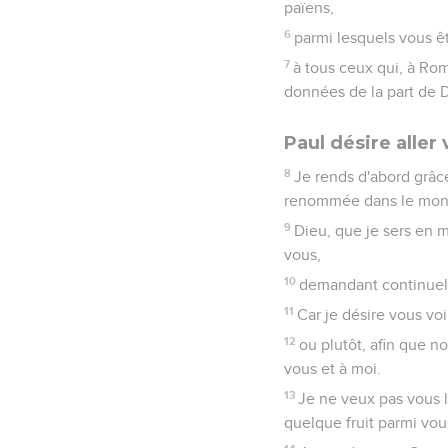
païens,
6
parmi lesquels vous êt
7
à tous ceux qui, à Rom
données de la part de D
Paul désire aller
8
Je rends d'abord grâce
renommée dans le mond
9
Dieu, que je sers en m
vous,
10
demandant continuelle
11
Car je désire vous vo
12
ou plutôt, afin que 
vous et à moi.
13
Je ne veux pas vous la
quelque fruit parmi vou