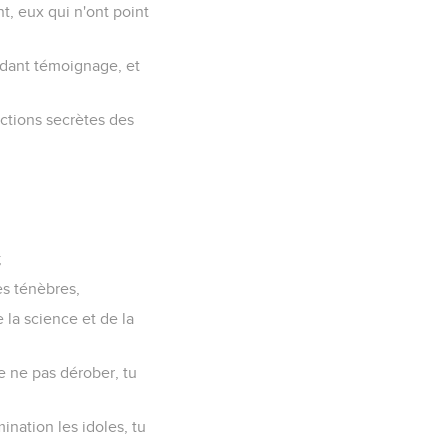
nt, eux qui n'ont point
endant témoignage, et
actions secrètes des
;
es ténèbres,
e la science et de la
e ne pas dérober, tu
ination les idoles, tu