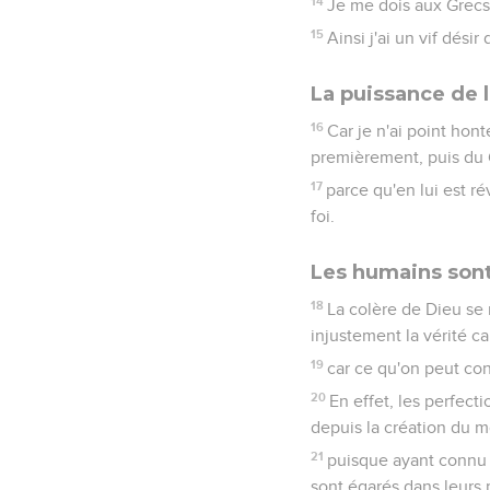
14
Je me dois aux Grecs 
15
Ainsi j'ai un vif dési
La puissance de 
16
Car je n'ai point hon
premièrement, puis du 
17
parce qu'en lui est rév
foi.
Les humains son
18
La colère de Dieu se 
injustement la vérité ca
19
car ce qu'on peut con
20
En effet, les perfecti
depuis la création du m
21
puisque ayant connu Di
sont égarés dans leurs 