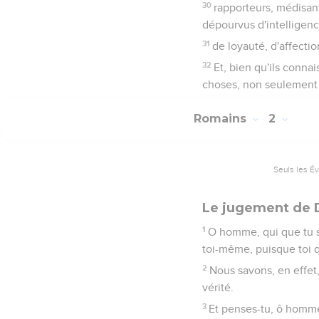
30
rapporteurs, médisant
dépourvus d'intelligenc
31
de loyauté, d'affectio
32
Et, bien qu'ils conn
choses, non seulement il
Romains
2
Seuls les É
Le jugement de 
1
O homme, qui que tu so
toi-même, puisque toi q
2
Nous savons, en effet
vérité.
3
Et penses-tu, ô homme