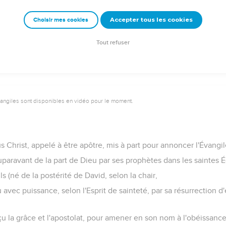
emeur Copyright © 1992, 1999 by Biblica, Inc.® Used by permission. All rights reser
Accepter tous les cookies
Choisir mes cookies
Tout refuser
vangiles sont disponibles en vidéo pour le moment.
s Christ, appelé à être apôtre, mis à part pour annoncer l'Évangil
uparavant de la part de Dieu par ses prophètes dans les saintes É
s (né de la postérité de David, selon la chair,
 avec puissance, selon l'Esprit de sainteté, par sa résurrection d'
u la grâce et l'apostolat, pour amener en son nom à l'obéissance 