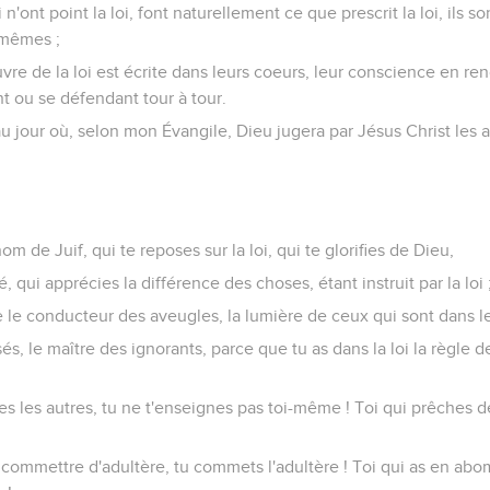
n'ont point la loi, font naturellement ce que prescrit la loi, ils so
x-mêmes ;
uvre de la loi est écrite dans leurs coeurs, leur conscience en r
t ou se défendant tour à tour.
 au jour où, selon mon Évangile, Dieu jugera par Jésus Christ les 
om de Juif, qui te reposes sur la loi, qui te glorifies de Dieu,
, qui apprécies la différence des choses, étant instruit par la loi 
être le conducteur des aveugles, la lumière de ceux qui sont dans l
és, le maître des ignorants, parce que tu as dans la loi la règle d
es les autres, tu ne t'enseignes pas toi-même ! Toi qui prêches d
 commettre d'adultère, tu commets l'adultère ! Toi qui as en abom