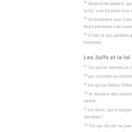
14
Quand les païens, qui 
la loi, une loi pour eu
15
ils montrent que l'oe
leurs pensées s'accusan
16
C'est ce qui paraîtra
hommes.
Les Juifs et la loi
17
Toi qui te donnes le n
18
qui connais sa volonté
19
toi qui te flattes d'
20
le docteur des insens
vérité ;
21
toi donc, qui enseign
dérobes !
22
Toi qui dis de ne pas