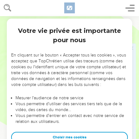
peuvent être déclarés justes par la foi (3.21-31). Ainsi le fut
*Abraham (ch. 4). Les hommes condamnés en Adam ne
peuvent être déclarés justes qu’en Christ (ch. 5). Dans les
Martin
chapitres 6 et 7, Paul répond aux objections des adversaires
Votre vie privée est importante
Romains
Introduction
de l’Evangile. Il clarifie, en particulier, le rôle de la *Loi : «
pour nous
sainte » et « bonne », elle a donné à l’homme la
connaissance du péché (7.1-12), mais c’est le péché, et non
En cliquant sur le bouton « Accepter tous les cookies », vous
la Loi, qui lui fait faire le mal (7.13-25). Quant à l’Esprit (ch. 8),
acceptez que TopChrétien utilise des traceurs (comme des
il fait de nous des fils de Dieu et vient à notre secours.
cookies ou l'identifiant unique de votre compte utilisateur) et
traite vos données à caractère personnel (comme vos
Les chapitres 9 à 11 sont consacrés au sort d’*Israël dans le
données de navigation et les informations renseignées dans
plan du salut divin : la majorité des Juifs ont rejeté
votre compte utilisateur) dans les buts suivants :
l’Evangile (9.30 à 10.20). Mais Dieu n’a pas rejeté son
Mesurer l'audience de notre service
peuple (ch. 11) et il fait cette mystérieuse promesse : « Tout
Vous permettre d'utiliser des services tiers tels que de la
Israël sera *sauvé » (v.26).
vidéo, des cartes du monde…
Vous permettre d'entrer en contact avec notre service de
Les chapitres 12 à 15 forment un tout. L’*apôtre termine sa
relation aux utilisateurs.
lettre par un ensemble de recommandations pratiques sur
les relations dans l’Eglise (12.1-16 ; 13.8 à 15.7) et hors de
Choisir mes cookies