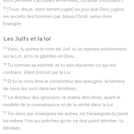
leurs pensées s'accusant entre elles, ou aussi s'excusant.)
16
[Tous, dis-je, donc seront jugés] au jour que Dieu jugera
les secrets des hommes par Jésus-Christ, selon mon
Evangile.
Les Juifs et la loi
17
Voici, tu portes le nom de Juif, tu te reposes entièrement
sur la Loi, et tu te glorifies en Dieu ;
18
Tu connais sa volonté, et tu sais discerner ce qui est
contraire, étant instruit par la Loi ;
19
Et tu te crois être le conducteur des aveugles, la lumière
de ceux qui sont dans les ténèbres ;
20
Le docteur des ignorants, le maître des idiots, ayant le
modèle de la connaissance et de la vérité dans la Loi.
21
Toi donc qui enseignes les autres, ne t'enseignes-tu point
toi-même ? toi qui prêches qu'on ne doit point dérober, tu
dérobes.