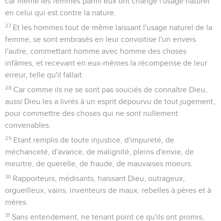
car même les femmes parmi eux ont changé l'usage naturel
en celui qui est contre la nature.
27
Et les hommes tout de même laissant l'usage naturel de la
femme, se sont embrasés en leur convoitise l'un envers
l'autre, commettant homme avec homme des choses
infâmes, et recevant en eux-mêmes la récompense de leur
erreur, telle qu'il fallait.
28
Car comme ils ne se sont pas souciés de connaître Dieu,
aussi Dieu les a livrés à un esprit dépourvu de tout jugement,
pour commettre des choses qui ne sont nullement
convenables.
29
Etant remplis de toute injustice, d'impureté, de
méchanceté, d'avarice, de malignité, pleins d'envie, de
meurtre, de querelle, de fraude, de mauvaises moeurs.
30
Rapporteurs, médisants, haïssant Dieu, outrageux,
orgueilleux, vains, inventeurs de maux, rebelles à pères et à
mères.
31
Sans entendement, ne tenant point ce qu'ils ont promis,