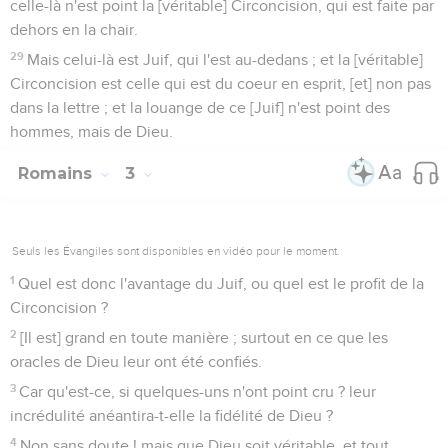
celle-là n'est point la [véritable] Circoncision, qui est faite par
dehors en la chair.
29
Mais celui-là est Juif, qui l'est au-dedans ; et la [véritable]
Circoncision est celle qui est du coeur en esprit, [et] non pas
dans la lettre ; et la louange de ce [Juif] n'est point des
hommes, mais de Dieu.
Romains
3
Seuls les Évangiles sont disponibles en vidéo pour le moment.
1
Quel est donc l'avantage du Juif, ou quel est le profit de la
Circoncision ?
2
[Il est] grand en toute manière ; surtout en ce que les
oracles de Dieu leur ont été confiés.
3
Car qu'est-ce, si quelques-uns n'ont point cru ? leur
incrédulité anéantira-t-elle la fidélité de Dieu ?
4
Non sans doute ! mais que Dieu soit véritable, et tout