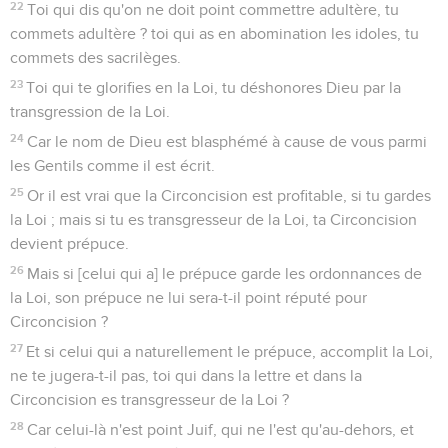
22
Toi qui dis qu'on ne doit point commettre adultère, tu
commets adultère ? toi qui as en abomination les idoles, tu
commets des sacrilèges.
23
Toi qui te glorifies en la Loi, tu déshonores Dieu par la
transgression de la Loi.
24
Car le nom de Dieu est blasphémé à cause de vous parmi
les Gentils comme il est écrit.
25
Or il est vrai que la Circoncision est profitable, si tu gardes
la Loi ; mais si tu es transgresseur de la Loi, ta Circoncision
devient prépuce.
26
Mais si [celui qui a] le prépuce garde les ordonnances de
la Loi, son prépuce ne lui sera-t-il point réputé pour
Circoncision ?
27
Et si celui qui a naturellement le prépuce, accomplit la Loi,
ne te jugera-t-il pas, toi qui dans la lettre et dans la
Circoncision es transgresseur de la Loi ?
28
Car celui-là n'est point Juif, qui ne l'est qu'au-dehors, et