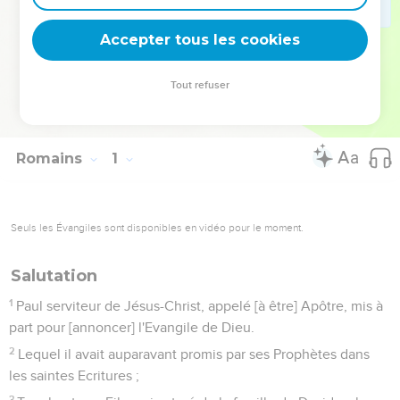
l’Eglise (12.17 à 13.7) : elles doivent porter la marque de
l’amour.
Accepter tous les cookies
La Bible Du Semeur Copyright © 1992, 1999 by Biblica, Inc.® Used by
Tout refuser
permission. All rights reserved worldwide.
Romains
1
Seuls les Évangiles sont disponibles en vidéo pour le moment.
Salutation
1
Paul serviteur de Jésus-Christ, appelé [à être] Apôtre, mis à
part pour [annoncer] l'Evangile de Dieu.
2
Lequel il avait auparavant promis par ses Prophètes dans
les saintes Ecritures ;
3