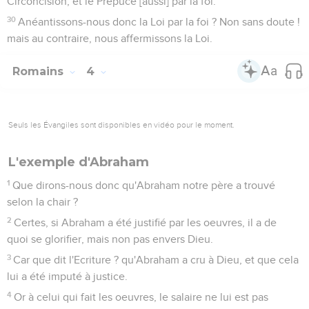
Circoncision, et le Prépuce [aussi] par la foi.
30
Anéantissons-nous donc la Loi par la foi ? Non sans doute !
mais au contraire, nous affermissons la Loi.
Romains
4
Seuls les Évangiles sont disponibles en vidéo pour le moment.
L'exemple d'Abraham
1
Que dirons-nous donc qu'Abraham notre père a trouvé
selon la chair ?
2
Certes, si Abraham a été justifié par les oeuvres, il a de
quoi se glorifier, mais non pas envers Dieu.
3
Car que dit l'Ecriture ? qu'Abraham a cru à Dieu, et que cela
lui a été imputé à justice.
4
Or à celui qui fait les oeuvres, le salaire ne lui est pas