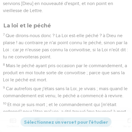
servions [Dieu] en nouveauté d'esprit, et non point en
vieillesse de Lettre.
La loi et le péché
7
Que dirons-nous donc ? La Loi est-elle péché ? à Dieu ne
plaise ! au contraire je n'ai point connu le péché, sinon par la
Loi : car je n'eusse pas connu la convoitise, si la Loi n'eût dit :
tu ne convoiteras point.
8
Mais le péché ayant pris occasion par le commandement, a
produit en moi toute sorte de convoitise ; parce que sans la
Loi le péché est mort.
9
Car autrefois que j'étais sans la Loi, je vivais ; mais quand le
commandement est venu, le péché a commencé à revivre.
10
Et moi je suis mort ; et le commandement qui [m'était
ordonné] pour [être ma] vie, a été trouvé [me tourner] à mort.
11
Car le péché prenant occasion du commandement, m'a
Contenus
Versions
Commentaires
Strong
Dictionnaire
séduit, et par lui m'a mis à mort.