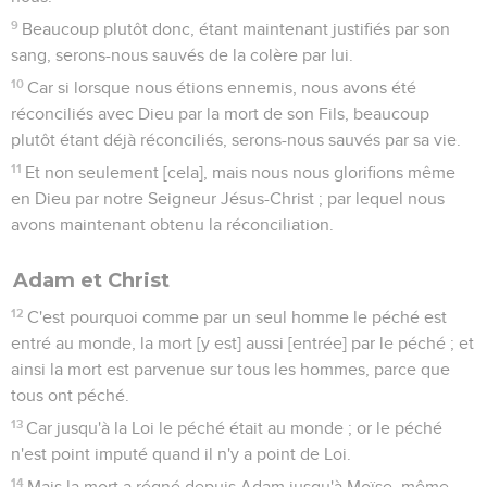
9
Beaucoup plutôt donc, étant maintenant justifiés par son
sang, serons-nous sauvés de la colère par lui.
10
Car si lorsque nous étions ennemis, nous avons été
réconciliés avec Dieu par la mort de son Fils, beaucoup
plutôt étant déjà réconciliés, serons-nous sauvés par sa vie.
11
Et non seulement [cela], mais nous nous glorifions même
en Dieu par notre Seigneur Jésus-Christ ; par lequel nous
avons maintenant obtenu la réconciliation.
Adam et Christ
12
C'est pourquoi comme par un seul homme le péché est
entré au monde, la mort [y est] aussi [entrée] par le péché ; et
ainsi la mort est parvenue sur tous les hommes, parce que
tous ont péché.
13
Car jusqu'à la Loi le péché était au monde ; or le péché
n'est point imputé quand il n'y a point de Loi.
14
Mais la mort a régné depuis Adam jusqu'à Moïse, même