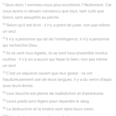
9
Quoi donc ! sommes-nous plus excellents ? Nullement. Car
nous avons ci-devant convaincu que tous, tant Juifs que
Grecs, sont assujettis au péché.
10
Selon qu'il est écrit : il n'y a point de juste, non pas même
un seul.
11
Il n'y a personne qui ait de l'intelligence, il n'y a personne
qui recherche Dieu.
12
Ils se sont tous égarés, ils se sont tous ensemble rendus
inutiles : il n'y en a aucun qui fasse le bien, non pas même
un seul.
13
C'est un sépulcre ouvert que leur gosier ; ils ont
frauduleusement usé de leurs langues, il y a du venin d'aspic
sous leurs lèvres.
14
Leur bouche est pleine de malédiction et d'amertume.
15
Leurs pieds sont légers pour répandre le sang.
16
La destruction et la misère sont dans leurs voies.
17