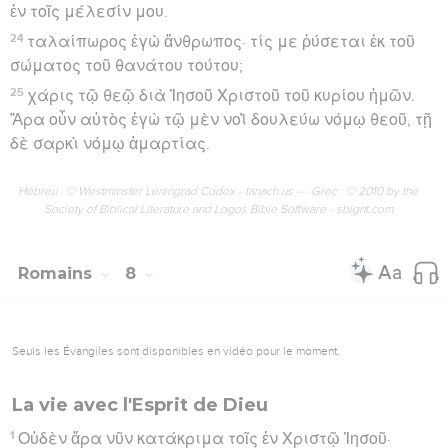
ἐν τοῖς μέλεσίν μου.
24
ταλαίπωρος ἐγὼ ἄνθρωπος· τίς με ῥύσεται ἐκ τοῦ
σώματος τοῦ θανάτου τούτου;
25
χάρις τῷ θεῷ διὰ Ἰησοῦ Χριστοῦ τοῦ κυρίου ἡμῶν.
Ἄρα οὖν αὐτὸς ἐγὼ τῷ μὲν νοῒ δουλεύω νόμῳ θεοῦ, τῇ
δὲ σαρκὶ νόμῳ ἁμαρτίας.
Hébreu : © Westminster Leningrad Codex - tanach.us --- Grec : © 2010 by the
Society of Biblical Literature and Logos Bible Software - sblgnt.com
Romains
8
Seuls les Évangiles sont disponibles en vidéo pour le moment.
La vie avec l'Esprit de Dieu
1
Οὐδὲν ἄρα νῦν κατάκριμα τοῖς ἐν Χριστῷ Ἰησοῦ·