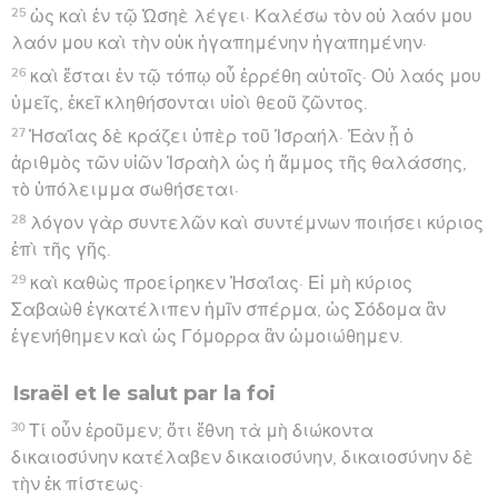
25
ὡς καὶ ἐν τῷ Ὡσηὲ λέγει· Καλέσω τὸν οὐ λαόν μου
λαόν μου καὶ τὴν οὐκ ἠγαπημένην ἠγαπημένην·
26
καὶ ἔσται ἐν τῷ τόπῳ οὗ ἐρρέθη αὐτοῖς· Οὐ λαός μου
ὑμεῖς, ἐκεῖ κληθήσονται υἱοὶ θεοῦ ζῶντος.
27
Ἠσαΐας δὲ κράζει ὑπὲρ τοῦ Ἰσραήλ· Ἐὰν ᾖ ὁ
ἀριθμὸς τῶν υἱῶν Ἰσραὴλ ὡς ἡ ἄμμος τῆς θαλάσσης,
τὸ ὑπόλειμμα σωθήσεται·
28
λόγον γὰρ συντελῶν καὶ συντέμνων ποιήσει κύριος
ἐπὶ τῆς γῆς.
29
καὶ καθὼς προείρηκεν Ἠσαΐας· Εἰ μὴ κύριος
Σαβαὼθ ἐγκατέλιπεν ἡμῖν σπέρμα, ὡς Σόδομα ἂν
ἐγενήθημεν καὶ ὡς Γόμορρα ἂν ὡμοιώθημεν.
Israël et le salut par la foi
30
Τί οὖν ἐροῦμεν; ὅτι ἔθνη τὰ μὴ διώκοντα
δικαιοσύνην κατέλαβεν δικαιοσύνην, δικαιοσύνην δὲ
τὴν ἐκ πίστεως·