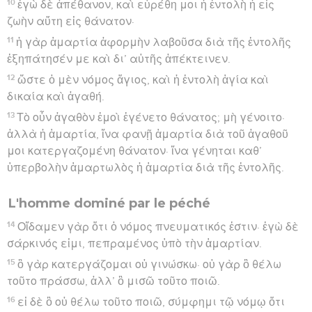
10
ἐγὼ δὲ ἀπέθανον, καὶ εὑρέθη μοι ἡ ἐντολὴ ἡ εἰς
ζωὴν αὕτη εἰς θάνατον·
11
ἡ γὰρ ἁμαρτία ἀφορμὴν λαβοῦσα διὰ τῆς ἐντολῆς
ἐξηπάτησέν με καὶ δι’ αὐτῆς ἀπέκτεινεν.
12
ὥστε ὁ μὲν νόμος ἅγιος, καὶ ἡ ἐντολὴ ἁγία καὶ
δικαία καὶ ἀγαθή.
13
Τὸ οὖν ἀγαθὸν ἐμοὶ ἐγένετο θάνατος; μὴ γένοιτο·
ἀλλὰ ἡ ἁμαρτία, ἵνα φανῇ ἁμαρτία διὰ τοῦ ἀγαθοῦ
μοι κατεργαζομένη θάνατον· ἵνα γένηται καθ’
ὑπερβολὴν ἁμαρτωλὸς ἡ ἁμαρτία διὰ τῆς ἐντολῆς.
L'homme dominé par le péché
14
Οἴδαμεν γὰρ ὅτι ὁ νόμος πνευματικός ἐστιν· ἐγὼ δὲ
σάρκινός εἰμι, πεπραμένος ὑπὸ τὴν ἁμαρτίαν.
15
ὃ γὰρ κατεργάζομαι οὐ γινώσκω· οὐ γὰρ ὃ θέλω
τοῦτο πράσσω, ἀλλ’ ὃ μισῶ τοῦτο ποιῶ.
16
εἰ δὲ ὃ οὐ θέλω τοῦτο ποιῶ, σύμφημι τῷ νόμῳ ὅτι