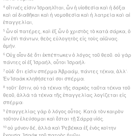
4
οἵτινές εἰσιν Ἰσραηλῖται, ὧν ἡ υἱοθεσία καὶ ἡ δόξα
καὶ αἱ διαθῆκαι καὶ ἡ νομοθεσία καὶ ἡ λατρεία καὶ αἱ
ἐπαγγελίαι,
5
ὧν οἱ πατέρες, καὶ ἐξ ὧν ὁ χριστὸς τὸ κατὰ σάρκα, ὁ
ὢν ἐπὶ πάντων, θεὸς εὐλογητὸς εἰς τοὺς αἰῶνας·
ἀμήν.
6
Οὐχ οἷον δὲ ὅτι ἐκπέπτωκεν ὁ λόγος τοῦ θεοῦ. οὐ γὰρ
πάντες οἱ ἐξ Ἰσραήλ, οὗτοι Ἰσραήλ·
7
οὐδ’ ὅτι εἰσὶν σπέρμα Ἀβραάμ, πάντες τέκνα, ἀλλ’·
Ἐν Ἰσαὰκ κληθήσεταί σοι σπέρμα.
8
τοῦτ’ ἔστιν, οὐ τὰ τέκνα τῆς σαρκὸς ταῦτα τέκνα τοῦ
θεοῦ, ἀλλὰ τὰ τέκνα τῆς ἐπαγγελίας λογίζεται εἰς
σπέρμα·
9
ἐπαγγελίας γὰρ ὁ λόγος οὗτος· Κατὰ τὸν καιρὸν
τοῦτον ἐλεύσομαι καὶ ἔσται τῇ Σάρρᾳ υἱός.
10
οὐ μόνον δέ, ἀλλὰ καὶ Ῥεβέκκα ἐξ ἑνὸς κοίτην
ἔχουσα, Ἰσαὰκ τοῦ πατρὸς ἡμῶν·