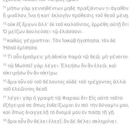
11
μήπω γὰρ γεννηθέντων μηδὲ πραξάντων τι ἀγαθὸν
ἢ φαῦλον, ἵνα ἡ κατ’ ἐκλογὴν πρόθεσις τοῦ θεοῦ μένῃ,
12
οὐκ ἐξ ἔργων ἀλλ’ ἐκ τοῦ καλοῦντος, ἐρρέθη αὐτῇ ὅτι
Ὁ μείζων δουλεύσει τῷ ἐλάσσονι·
13
καθὼς γέγραπται· Τὸν Ἰακὼβ ἠγάπησα, τὸν δὲ
Ἠσαῦ ἐμίσησα.
14
Τί οὖν ἐροῦμεν; μὴ ἀδικία παρὰ τῷ θεῷ; μὴ γένοιτο·
15
τῷ Μωϋσεῖ γὰρ λέγει· Ἐλεήσω ὃν ἂν ἐλεῶ, καὶ
οἰκτιρήσω ὃν ἂν οἰκτίρω.
16
ἄρα οὖν οὐ τοῦ θέλοντος οὐδὲ τοῦ τρέχοντος ἀλλὰ
τοῦ ἐλεῶντος θεοῦ.
17
λέγει γὰρ ἡ γραφὴ τῷ Φαραὼ ὅτι Εἰς αὐτὸ τοῦτο
ἐξήγειρά σε ὅπως ἐνδείξωμαι ἐν σοὶ τὴν δύναμίν μου,
καὶ ὅπως διαγγελῇ τὸ ὄνομά μου ἐν πάσῃ τῇ γῇ.
18
ἄρα οὖν ὃν θέλει ἐλεεῖ, ὃν δὲ θέλει σκληρύνει.