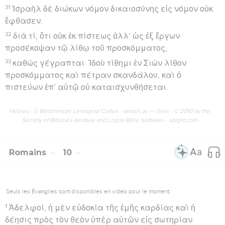
31
Ἰσραὴλ δὲ διώκων νόμον δικαιοσύνης εἰς νόμον οὐκ
ἔφθασεν.
32
διὰ τί; ὅτι οὐκ ἐκ πίστεως ἀλλ’ ὡς ἐξ ἔργων·
προσέκοψαν τῷ λίθῳ τοῦ προσκόμματος,
33
καθὼς γέγραπται· Ἰδοὺ τίθημι ἐν Σιὼν λίθον
προσκόμματος καὶ πέτραν σκανδάλου, καὶ ὁ
πιστεύων ἐπ’ αὐτῷ οὐ καταισχυνθήσεται.
Hébreu : © Westminster Leningrad Codex - tanach.us --- Grec : © 2010 by the
Society of Biblical Literature and Logos Bible Software - sblgnt.com
Romains
10
Seuls les Évangiles sont disponibles en vidéo pour le moment.
1
Ἀδελφοί, ἡ μὲν εὐδοκία τῆς ἐμῆς καρδίας καὶ ἡ
δέησις πρὸς τὸν θεὸν ὑπὲρ αὐτῶν εἰς σωτηρίαν.