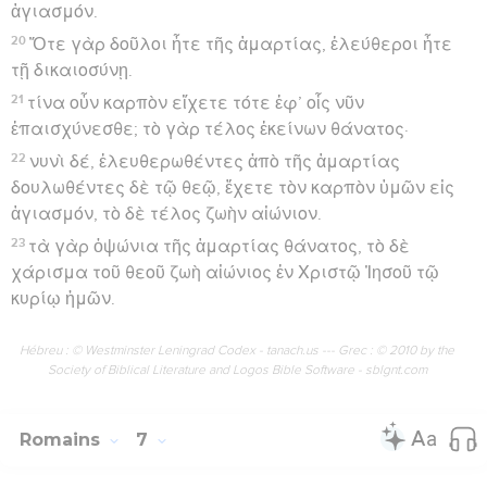
ἁγιασμόν.
20
Ὅτε γὰρ δοῦλοι ἦτε τῆς ἁμαρτίας, ἐλεύθεροι ἦτε
τῇ δικαιοσύνῃ.
21
τίνα οὖν καρπὸν εἴχετε τότε ἐφ’ οἷς νῦν
ἐπαισχύνεσθε; τὸ γὰρ τέλος ἐκείνων θάνατος·
22
νυνὶ δέ, ἐλευθερωθέντες ἀπὸ τῆς ἁμαρτίας
δουλωθέντες δὲ τῷ θεῷ, ἔχετε τὸν καρπὸν ὑμῶν εἰς
ἁγιασμόν, τὸ δὲ τέλος ζωὴν αἰώνιον.
23
τὰ γὰρ ὀψώνια τῆς ἁμαρτίας θάνατος, τὸ δὲ
χάρισμα τοῦ θεοῦ ζωὴ αἰώνιος ἐν Χριστῷ Ἰησοῦ τῷ
κυρίῳ ἡμῶν.
Hébreu : © Westminster Leningrad Codex - tanach.us --- Grec : © 2010 by the
Society of Biblical Literature and Logos Bible Software - sblgnt.com
Romains
7