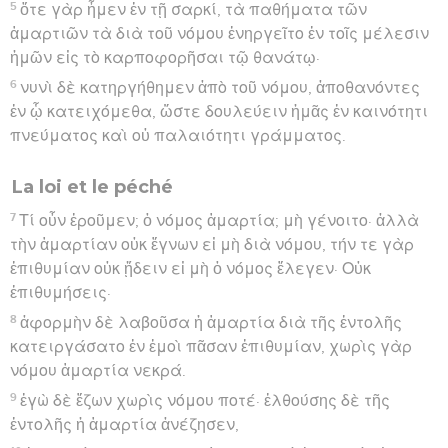
5
ὅτε γὰρ ἦμεν ἐν τῇ σαρκί, τὰ παθήματα τῶν
ἁμαρτιῶν τὰ διὰ τοῦ νόμου ἐνηργεῖτο ἐν τοῖς μέλεσιν
ἡμῶν εἰς τὸ καρποφορῆσαι τῷ θανάτῳ·
6
νυνὶ δὲ κατηργήθημεν ἀπὸ τοῦ νόμου, ἀποθανόντες
ἐν ᾧ κατειχόμεθα, ὥστε δουλεύειν ἡμᾶς ἐν καινότητι
πνεύματος καὶ οὐ παλαιότητι γράμματος.
La loi et le péché
7
Τί οὖν ἐροῦμεν; ὁ νόμος ἁμαρτία; μὴ γένοιτο· ἀλλὰ
τὴν ἁμαρτίαν οὐκ ἔγνων εἰ μὴ διὰ νόμου, τήν τε γὰρ
ἐπιθυμίαν οὐκ ᾔδειν εἰ μὴ ὁ νόμος ἔλεγεν· Οὐκ
ἐπιθυμήσεις·
8
ἀφορμὴν δὲ λαβοῦσα ἡ ἁμαρτία διὰ τῆς ἐντολῆς
κατειργάσατο ἐν ἐμοὶ πᾶσαν ἐπιθυμίαν, χωρὶς γὰρ
νόμου ἁμαρτία νεκρά.
9
ἐγὼ δὲ ἔζων χωρὶς νόμου ποτέ· ἐλθούσης δὲ τῆς
ἐντολῆς ἡ ἁμαρτία ἀνέζησεν,