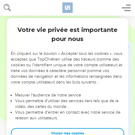
ὡς ὄντα·
18
ὃς παρ’ ἐλπίδα ἐπ’ ἐλπίδι ἐπίστευσεν εἰς τὸ
Hébreu / Grec - Texte original
γενέσθαι αὐτὸν πατέρα πολλῶν ἐθνῶν κατὰ τὸ
εἰρημένον· Οὕτως ἔσται τὸ σπέρμα σου·
Votre vie privée est importante
Romains
4
19
καὶ μὴ ἀσθενήσας τῇ πίστει κατενόησεν τὸ ἑαυτοῦ
pour nous
σῶμα νενεκρωμένον, ἑκατονταετής που ὑπάρχων,
καὶ τὴν νέκρωσιν τῆς μήτρας Σάρρας,
En cliquant sur le bouton « Accepter tous les cookies », vous
acceptez que TopChrétien utilise des traceurs (comme des
20
εἰς δὲ τὴν ἐπαγγελίαν τοῦ θεοῦ οὐ διεκρίθη τῇ
cookies ou l'identifiant unique de votre compte utilisateur) et
ἀπιστίᾳ ἀλλὰ ἐνεδυναμώθη τῇ πίστει, δοὺς δόξαν τῷ
traite vos données à caractère personnel (comme vos
θεῷ
données de navigation et les informations renseignées dans
votre compte utilisateur) dans les buts suivants :
21
καὶ πληροφορηθεὶς ὅτι ὃ ἐπήγγελται δυνατός ἐστιν
καὶ ποιῆσαι.
Mesurer l'audience de notre service
22
διὸ ἐλογίσθη αὐτῷ εἰς δικαιοσύνην.
Vous permettre d'utiliser des services tiers tels que de la
vidéo, des cartes du monde…
23
Οὐκ ἐγράφη δὲ δι’ αὐτὸν μόνον ὅτι ἐλογίσθη αὐτῷ,
Vous permettre d'entrer en contact avec notre service de
24
relation aux utilisateurs.
ἀλλὰ καὶ δι’ ἡμᾶς οἷς μέλλει λογίζεσθαι, τοῖς
πιστεύουσιν ἐπὶ τὸν ἐγείραντα Ἰησοῦν τὸν κύριον
ἡμῶν ἐκ νεκρῶν,
Choisir mes cookies