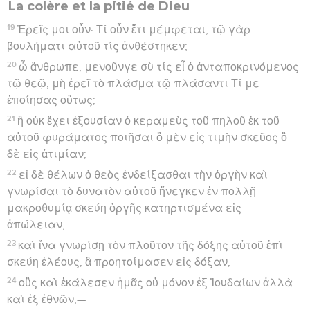
La colère et la pitié de Dieu
19
Ἐρεῖς μοι οὖν· Τί οὖν ἔτι μέμφεται; τῷ γὰρ
βουλήματι αὐτοῦ τίς ἀνθέστηκεν;
20
ὦ ἄνθρωπε, μενοῦνγε σὺ τίς εἶ ὁ ἀνταποκρινόμενος
τῷ θεῷ; μὴ ἐρεῖ τὸ πλάσμα τῷ πλάσαντι Τί με
ἐποίησας οὕτως;
21
ἢ οὐκ ἔχει ἐξουσίαν ὁ κεραμεὺς τοῦ πηλοῦ ἐκ τοῦ
αὐτοῦ φυράματος ποιῆσαι ὃ μὲν εἰς τιμὴν σκεῦος ὃ
δὲ εἰς ἀτιμίαν;
22
εἰ δὲ θέλων ὁ θεὸς ἐνδείξασθαι τὴν ὀργὴν καὶ
γνωρίσαι τὸ δυνατὸν αὐτοῦ ἤνεγκεν ἐν πολλῇ
μακροθυμίᾳ σκεύη ὀργῆς κατηρτισμένα εἰς
ἀπώλειαν,
23
καὶ ἵνα γνωρίσῃ τὸν πλοῦτον τῆς δόξης αὐτοῦ ἐπὶ
σκεύη ἐλέους, ἃ προητοίμασεν εἰς δόξαν,
24
οὓς καὶ ἐκάλεσεν ἡμᾶς οὐ μόνον ἐξ Ἰουδαίων ἀλλὰ
καὶ ἐξ ἐθνῶν;—