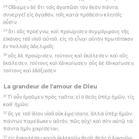
28
Οἴδαμεν δὲ ὅτι τοῖς ἀγαπῶσι τὸν θεὸν πάντα
συνεργεῖ εἰς ἀγαθόν, τοῖς κατὰ πρόθεσιν κλητοῖς
οὖσιν.
29
ὅτι οὓς προέγνω, καὶ προώρισεν συμμόρφους τῆς
εἰκόνος τοῦ υἱοῦ αὐτοῦ, εἰς τὸ εἶναι αὐτὸν πρωτότοκον
ἐν πολλοῖς ἀδελφοῖς·
30
οὓς δὲ προώρισεν, τούτους καὶ ἐκάλεσεν· καὶ οὓς
ἐκάλεσεν, τούτους καὶ ἐδικαίωσεν· οὓς δὲ ἐδικαίωσεν,
τούτους καὶ ἐδόξασεν.
La grandeur de l'amour de Dieu
31
Τί οὖν ἐροῦμεν πρὸς ταῦτα; εἰ ὁ θεὸς ὑπὲρ ἡμῶν, τίς
καθ’ ἡμῶν;
32
ὅς γε τοῦ ἰδίου υἱοῦ οὐκ ἐφείσατο, ἀλλὰ ὑπὲρ ἡμῶν
πάντων παρέδωκεν αὐτόν, πῶς οὐχὶ καὶ σὺν αὐτῷ τὰ
πάντα ἡμῖν χαρίσεται;
33
τίς ἐγκαλέσει κατὰ ἐκλεκτῶν θεοῦ; θεὸς ὁ δικαιῶν·