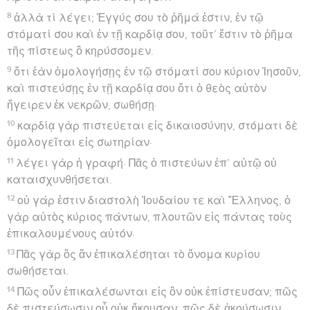
8
ἀλλὰ τί λέγει; Ἐγγύς σου τὸ ῥῆμά ἐστιν, ἐν τῷ
στόματί σου καὶ ἐν τῇ καρδίᾳ σου, τοῦτ’ ἔστιν τὸ ῥῆμα
τῆς πίστεως ὃ κηρύσσομεν.
9
ὅτι ἐὰν ὁμολογήσῃς ἐν τῷ στόματί σου κύριον Ἰησοῦν,
καὶ πιστεύσῃς ἐν τῇ καρδίᾳ σου ὅτι ὁ θεὸς αὐτὸν
ἤγειρεν ἐκ νεκρῶν, σωθήσῃ·
10
καρδίᾳ γὰρ πιστεύεται εἰς δικαιοσύνην, στόματι δὲ
ὁμολογεῖται εἰς σωτηρίαν·
11
λέγει γὰρ ἡ γραφή· Πᾶς ὁ πιστεύων ἐπ’ αὐτῷ οὐ
καταισχυνθήσεται.
12
οὐ γάρ ἐστιν διαστολὴ Ἰουδαίου τε καὶ Ἕλληνος, ὁ
γὰρ αὐτὸς κύριος πάντων, πλουτῶν εἰς πάντας τοὺς
ἐπικαλουμένους αὐτόν·
13
Πᾶς γὰρ ὃς ἂν ἐπικαλέσηται τὸ ὄνομα κυρίου
σωθήσεται.
14
Πῶς οὖν ἐπικαλέσωνται εἰς ὃν οὐκ ἐπίστευσαν; πῶς
δὲ πιστεύσωσιν οὗ οὐκ ἤκουσαν; πῶς δὲ ἀκούσωσιν