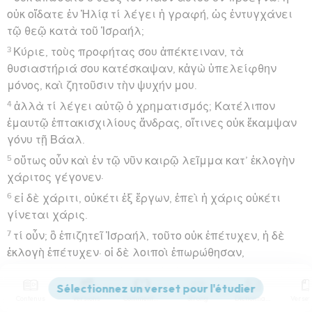
οὐκ οἴδατε ἐν Ἠλίᾳ τί λέγει ἡ γραφή, ὡς ἐντυγχάνει
τῷ θεῷ κατὰ τοῦ Ἰσραήλ;
3
Κύριε, τοὺς προφήτας σου ἀπέκτειναν, τὰ
θυσιαστήριά σου κατέσκαψαν, κἀγὼ ὑπελείφθην
μόνος, καὶ ζητοῦσιν τὴν ψυχήν μου.
4
ἀλλὰ τί λέγει αὐτῷ ὁ χρηματισμός; Κατέλιπον
ἐμαυτῷ ἑπτακισχιλίους ἄνδρας, οἵτινες οὐκ ἔκαμψαν
γόνυ τῇ Βάαλ.
5
οὕτως οὖν καὶ ἐν τῷ νῦν καιρῷ λεῖμμα κατ’ ἐκλογὴν
χάριτος γέγονεν·
6
εἰ δὲ χάριτι, οὐκέτι ἐξ ἔργων, ἐπεὶ ἡ χάρις οὐκέτι
γίνεται χάρις.
7
τί οὖν; ὃ ἐπιζητεῖ Ἰσραήλ, τοῦτο οὐκ ἐπέτυχεν, ἡ δὲ
ἐκλογὴ ἐπέτυχεν· οἱ δὲ λοιποὶ ἐπωρώθησαν,
8
καθὼς γέγραπται· Ἔδωκεν αὐτοῖς ὁ θεὸς πνεῦμα
κατανύξεως, ὀφθαλμοὺς τοῦ μὴ βλέπειν καὶ ὦτα τοῦ
Contenus
Versions
Commentaires
Strong
Dictionnaire
μὴ ἀκούειν, ἕως τῆς σήμερον ἡμέρας.