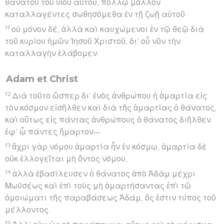
θανάτου τοῦ υἱοῦ αὐτοῦ, πολλῷ μᾶλλον
καταλλαγέντες σωθησόμεθα ἐν τῇ ζωῇ αὐτοῦ·
11
οὐ μόνον δέ, ἀλλὰ καὶ καυχώμενοι ἐν τῷ θεῷ διὰ
τοῦ κυρίου ἡμῶν Ἰησοῦ Χριστοῦ, δι’ οὗ νῦν τὴν
καταλλαγὴν ἐλάβομεν.
Adam et Christ
12
Διὰ τοῦτο ὥσπερ δι’ ἑνὸς ἀνθρώπου ἡ ἁμαρτία εἰς
τὸν κόσμον εἰσῆλθεν καὶ διὰ τῆς ἁμαρτίας ὁ θάνατος,
καὶ οὕτως εἰς πάντας ἀνθρώπους ὁ θάνατος διῆλθεν
ἐφ’ ᾧ πάντες ἥμαρτον—
13
ἄχρι γὰρ νόμου ἁμαρτία ἦν ἐν κόσμῳ, ἁμαρτία δὲ
οὐκ ἐλλογεῖται μὴ ὄντος νόμου,
14
ἀλλὰ ἐβασίλευσεν ὁ θάνατος ἀπὸ Ἀδὰμ μέχρι
Μωϋσέως καὶ ἐπὶ τοὺς μὴ ἁμαρτήσαντας ἐπὶ τῷ
ὁμοιώματι τῆς παραβάσεως Ἀδάμ, ὅς ἐστιν τύπος τοῦ
μέλλοντος.
15