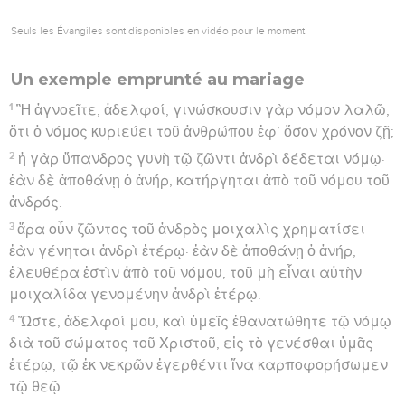
Seuls les Évangiles sont disponibles en vidéo pour le moment.
Un exemple emprunté au mariage
1
Ἢ ἀγνοεῖτε, ἀδελφοί, γινώσκουσιν γὰρ νόμον λαλῶ,
ὅτι ὁ νόμος κυριεύει τοῦ ἀνθρώπου ἐφ’ ὅσον χρόνον ζῇ;
2
ἡ γὰρ ὕπανδρος γυνὴ τῷ ζῶντι ἀνδρὶ δέδεται νόμῳ·
ἐὰν δὲ ἀποθάνῃ ὁ ἀνήρ, κατήργηται ἀπὸ τοῦ νόμου τοῦ
ἀνδρός.
3
ἄρα οὖν ζῶντος τοῦ ἀνδρὸς μοιχαλὶς χρηματίσει
ἐὰν γένηται ἀνδρὶ ἑτέρῳ· ἐὰν δὲ ἀποθάνῃ ὁ ἀνήρ,
ἐλευθέρα ἐστὶν ἀπὸ τοῦ νόμου, τοῦ μὴ εἶναι αὐτὴν
μοιχαλίδα γενομένην ἀνδρὶ ἑτέρῳ.
4
Ὥστε, ἀδελφοί μου, καὶ ὑμεῖς ἐθανατώθητε τῷ νόμῳ
διὰ τοῦ σώματος τοῦ Χριστοῦ, εἰς τὸ γενέσθαι ὑμᾶς
ἑτέρῳ, τῷ ἐκ νεκρῶν ἐγερθέντι ἵνα καρποφορήσωμεν
τῷ θεῷ.