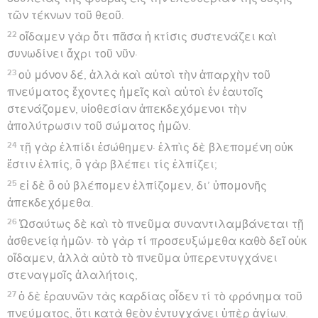
τῶν τέκνων τοῦ θεοῦ.
22
οἴδαμεν γὰρ ὅτι πᾶσα ἡ κτίσις συστενάζει καὶ
συνωδίνει ἄχρι τοῦ νῦν·
23
οὐ μόνον δέ, ἀλλὰ καὶ αὐτοὶ τὴν ἀπαρχὴν τοῦ
πνεύματος ἔχοντες ἡμεῖς καὶ αὐτοὶ ἐν ἑαυτοῖς
στενάζομεν, υἱοθεσίαν ἀπεκδεχόμενοι τὴν
ἀπολύτρωσιν τοῦ σώματος ἡμῶν.
24
τῇ γὰρ ἐλπίδι ἐσώθημεν· ἐλπὶς δὲ βλεπομένη οὐκ
ἔστιν ἐλπίς, ὃ γὰρ βλέπει τίς ἐλπίζει;
25
εἰ δὲ ὃ οὐ βλέπομεν ἐλπίζομεν, δι’ ὑπομονῆς
ἀπεκδεχόμεθα.
26
Ὡσαύτως δὲ καὶ τὸ πνεῦμα συναντιλαμβάνεται τῇ
ἀσθενείᾳ ἡμῶν· τὸ γὰρ τί προσευξώμεθα καθὸ δεῖ οὐκ
οἴδαμεν, ἀλλὰ αὐτὸ τὸ πνεῦμα ὑπερεντυγχάνει
στεναγμοῖς ἀλαλήτοις,
27
ὁ δὲ ἐραυνῶν τὰς καρδίας οἶδεν τί τὸ φρόνημα τοῦ
πνεύματος, ὅτι κατὰ θεὸν ἐντυγχάνει ὑπὲρ ἁγίων.