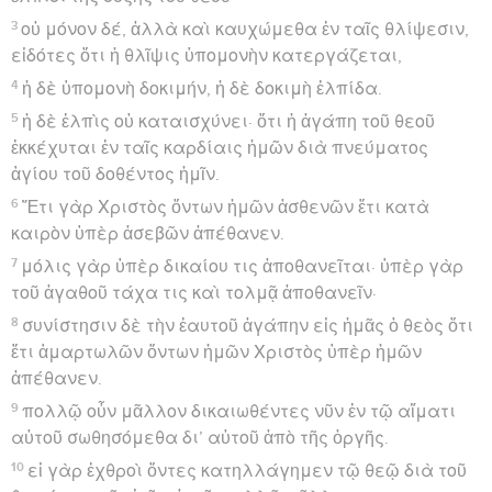
3
οὐ μόνον δέ, ἀλλὰ καὶ καυχώμεθα ἐν ταῖς θλίψεσιν,
εἰδότες ὅτι ἡ θλῖψις ὑπομονὴν κατεργάζεται,
4
ἡ δὲ ὑπομονὴ δοκιμήν, ἡ δὲ δοκιμὴ ἐλπίδα.
5
ἡ δὲ ἐλπὶς οὐ καταισχύνει· ὅτι ἡ ἀγάπη τοῦ θεοῦ
ἐκκέχυται ἐν ταῖς καρδίαις ἡμῶν διὰ πνεύματος
ἁγίου τοῦ δοθέντος ἡμῖν.
6
Ἔτι γὰρ Χριστὸς ὄντων ἡμῶν ἀσθενῶν ἔτι κατὰ
καιρὸν ὑπὲρ ἀσεβῶν ἀπέθανεν.
7
μόλις γὰρ ὑπὲρ δικαίου τις ἀποθανεῖται· ὑπὲρ γὰρ
τοῦ ἀγαθοῦ τάχα τις καὶ τολμᾷ ἀποθανεῖν·
8
συνίστησιν δὲ τὴν ἑαυτοῦ ἀγάπην εἰς ἡμᾶς ὁ θεὸς ὅτι
ἔτι ἁμαρτωλῶν ὄντων ἡμῶν Χριστὸς ὑπὲρ ἡμῶν
ἀπέθανεν.
9
πολλῷ οὖν μᾶλλον δικαιωθέντες νῦν ἐν τῷ αἵματι
αὐτοῦ σωθησόμεθα δι’ αὐτοῦ ἀπὸ τῆς ὀργῆς.
10
εἰ γὰρ ἐχθροὶ ὄντες κατηλλάγημεν τῷ θεῷ διὰ τοῦ