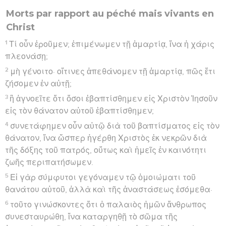
Morts par rapport au péché mais vivants en
Christ
1
Τί οὖν ἐροῦμεν; ἐπιμένωμεν τῇ ἁμαρτίᾳ, ἵνα ἡ χάρις
πλεονάσῃ;
2
μὴ γένοιτο· οἵτινες ἀπεθάνομεν τῇ ἁμαρτίᾳ, πῶς ἔτι
ζήσομεν ἐν αὐτῇ;
3
ἢ ἀγνοεῖτε ὅτι ὅσοι ἐβαπτίσθημεν εἰς Χριστὸν Ἰησοῦν
εἰς τὸν θάνατον αὐτοῦ ἐβαπτίσθημεν;
4
συνετάφημεν οὖν αὐτῷ διὰ τοῦ βαπτίσματος εἰς τὸν
θάνατον, ἵνα ὥσπερ ἠγέρθη Χριστὸς ἐκ νεκρῶν διὰ
τῆς δόξης τοῦ πατρός, οὕτως καὶ ἡμεῖς ἐν καινότητι
ζωῆς περιπατήσωμεν.
5
Εἰ γὰρ σύμφυτοι γεγόναμεν τῷ ὁμοιώματι τοῦ
θανάτου αὐτοῦ, ἀλλὰ καὶ τῆς ἀναστάσεως ἐσόμεθα·
6
τοῦτο γινώσκοντες ὅτι ὁ παλαιὸς ἡμῶν ἄνθρωπος
συνεσταυρώθη, ἵνα καταργηθῇ τὸ σῶμα τῆς