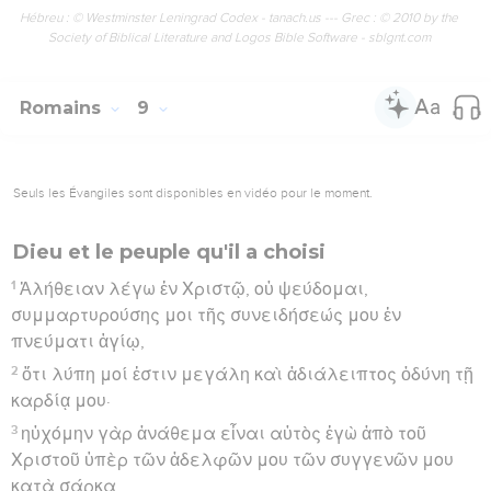
Hébreu : © Westminster Leningrad Codex - tanach.us --- Grec : © 2010 by the
Society of Biblical Literature and Logos Bible Software - sblgnt.com
Romains
9
Seuls les Évangiles sont disponibles en vidéo pour le moment.
Dieu et le peuple qu'il a choisi
1
Ἀλήθειαν λέγω ἐν Χριστῷ, οὐ ψεύδομαι,
συμμαρτυρούσης μοι τῆς συνειδήσεώς μου ἐν
πνεύματι ἁγίῳ,
2
ὅτι λύπη μοί ἐστιν μεγάλη καὶ ἀδιάλειπτος ὀδύνη τῇ
καρδίᾳ μου·
3
ηὐχόμην γὰρ ἀνάθεμα εἶναι αὐτὸς ἐγὼ ἀπὸ τοῦ
Χριστοῦ ὑπὲρ τῶν ἀδελφῶν μου τῶν συγγενῶν μου
κατὰ σάρκα,