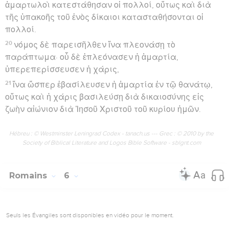
ἁμαρτωλοὶ κατεστάθησαν οἱ πολλοί, οὕτως καὶ διὰ
τῆς ὑπακοῆς τοῦ ἑνὸς δίκαιοι κατασταθήσονται οἱ
πολλοί.
20
νόμος δὲ παρεισῆλθεν ἵνα πλεονάσῃ τὸ
παράπτωμα· οὗ δὲ ἐπλεόνασεν ἡ ἁμαρτία,
ὑπερεπερίσσευσεν ἡ χάρις,
21
ἵνα ὥσπερ ἐβασίλευσεν ἡ ἁμαρτία ἐν τῷ θανάτῳ,
οὕτως καὶ ἡ χάρις βασιλεύσῃ διὰ δικαιοσύνης εἰς
ζωὴν αἰώνιον διὰ Ἰησοῦ Χριστοῦ τοῦ κυρίου ἡμῶν.
Hébreu : © Westminster Leningrad Codex - tanach.us --- Grec : © 2010 by the
Society of Biblical Literature and Logos Bible Software - sblgnt.com
Romains
6
Seuls les Évangiles sont disponibles en vidéo pour le moment.