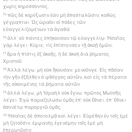
χωρὶς κηρύσσοντος;
15
πῶς δὲ κηρύξωσιν ἐὰν μὴ ἀποσταλῶσιν; καθὼς
γέγραπται· Ὡς ὡραῖοι οἱ πόδες τῶν
εὐαγγελιζομένων τὰ ἀγαθά.
16
ἀλλ’ οὐ πάντες ὑπήκουσαν τῷ εὐαγγελίῳ· Ἠσαΐας
γὰρ λέγει· Κύριε, τίς ἐπίστευσεν τῇ ἀκοῇ ἡμῶν;
17
ἄρα ἡ πίστις ἐξ ἀκοῆς, ἡ δὲ ἀκοὴ διὰ ῥήματος
Χριστοῦ.
18
Ἀλλὰ λέγω, μὴ οὐκ ἤκουσαν; μενοῦνγε· Εἰς πᾶσαν
τὴν γῆν ἐξῆλθεν ὁ φθόγγος αὐτῶν, καὶ εἰς τὰ πέρατα
τῆς οἰκουμένης τὰ ῥήματα αὐτῶν.
19
ἀλλὰ λέγω, μὴ Ἰσραὴλ οὐκ ἔγνω; πρῶτος Μωϋσῆς
λέγει· Ἐγὼ παραζηλώσω ὑμᾶς ἐπ’ οὐκ ἔθνει, ἐπ’ ἔθνει
ἀσυνέτῳ παροργιῶ ὑμᾶς.
20
Ἠσαΐας δὲ ἀποτολμᾷ καὶ λέγει· Εὑρέθην ἐν τοῖς ἐμὲ
μὴ ζητοῦσιν, ἐμφανὴς ἐγενόμην τοῖς ἐμὲ μὴ
ἐπερωτῶσιν.