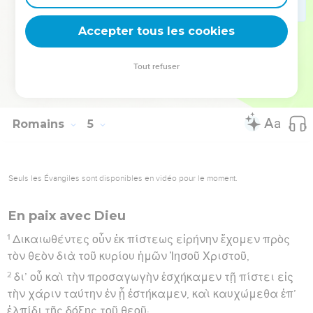
25
ὃς παρεδόθη διὰ τὰ παραπτώματα ἡμῶν καὶ
Accepter tous les cookies
ἠγέρθη διὰ τὴν δικαίωσιν ἡμῶν.
Hébreu : © Westminster Leningrad Codex - tanach.us --- Grec : © 2010 by the
Tout refuser
Society of Biblical Literature and Logos Bible Software - sblgnt.com
Romains
5
Seuls les Évangiles sont disponibles en vidéo pour le moment.
En paix avec Dieu
1
Δικαιωθέντες οὖν ἐκ πίστεως εἰρήνην ἔχομεν πρὸς
τὸν θεὸν διὰ τοῦ κυρίου ἡμῶν Ἰησοῦ Χριστοῦ,
2
δι’ οὗ καὶ τὴν προσαγωγὴν ἐσχήκαμεν τῇ πίστει εἰς
τὴν χάριν ταύτην ἐν ᾗ ἑστήκαμεν, καὶ καυχώμεθα ἐπ’
ἐλπίδι τῆς δόξης τοῦ θεοῦ·