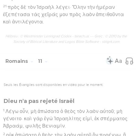
21
πρὸς δὲ τὸν Ἰσραὴλ λέγει· Ὅλην τὴν ἡμέραν
ἐξεπέτασα τὰς χεῖράς μου πρὸς λαὸν ἀπειθοῦντα
καὶ ἀντιλέγοντα.
Hébreu : © Westminster Leningrad Codex - tanach.us --- Grec : © 2010 by the
Society of Biblical Literature and Logos Bible Software - sblgnt.com
Romains
11
Seuls les Évangiles sont disponibles en vidéo pour le moment.
Dieu n'a pas rejeté Israël
1
Λέγω οὖν, μὴ ἀπώσατο ὁ θεὸς τὸν λαὸν αὐτοῦ; μὴ
γένοιτο· καὶ γὰρ ἐγὼ Ἰσραηλίτης εἰμί, ἐκ σπέρματος
Ἀβραάμ, φυλῆς Βενιαμίν.
2
οὐκ ἀπώσατο ὁ θεὸς τὸν λαὸν αὐτοῦ ὃν προέγνω. ἢ