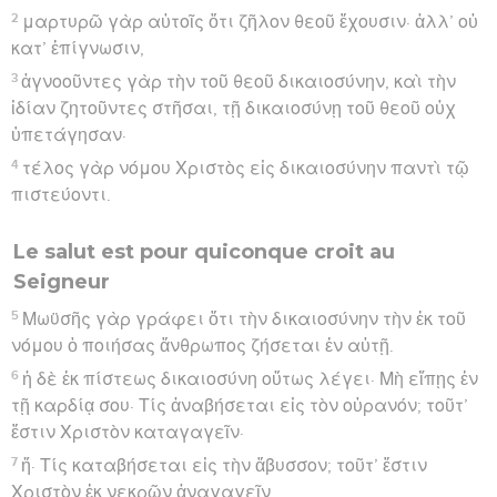
2
μαρτυρῶ γὰρ αὐτοῖς ὅτι ζῆλον θεοῦ ἔχουσιν· ἀλλ’ οὐ
κατ’ ἐπίγνωσιν,
3
ἀγνοοῦντες γὰρ τὴν τοῦ θεοῦ δικαιοσύνην, καὶ τὴν
ἰδίαν ζητοῦντες στῆσαι, τῇ δικαιοσύνῃ τοῦ θεοῦ οὐχ
ὑπετάγησαν·
4
τέλος γὰρ νόμου Χριστὸς εἰς δικαιοσύνην παντὶ τῷ
πιστεύοντι.
Le salut est pour quiconque croit au
Seigneur
5
Μωϋσῆς γὰρ γράφει ὅτι τὴν δικαιοσύνην τὴν ἐκ τοῦ
νόμου ὁ ποιήσας ἄνθρωπος ζήσεται ἐν αὐτῇ.
6
ἡ δὲ ἐκ πίστεως δικαιοσύνη οὕτως λέγει· Μὴ εἴπῃς ἐν
τῇ καρδίᾳ σου· Τίς ἀναβήσεται εἰς τὸν οὐρανόν; τοῦτ’
ἔστιν Χριστὸν καταγαγεῖν·
7
ἤ· Τίς καταβήσεται εἰς τὴν ἄβυσσον; τοῦτ’ ἔστιν
Χριστὸν ἐκ νεκρῶν ἀναγαγεῖν.