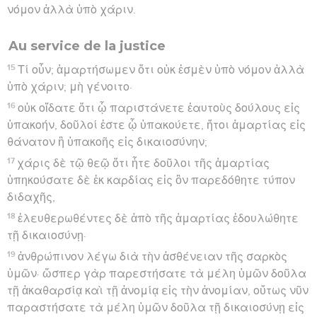
νόμον ἀλλὰ ὑπὸ χάριν.
Au service de la justice
15
Τί οὖν; ἁμαρτήσωμεν ὅτι οὐκ ἐσμὲν ὑπὸ νόμον ἀλλὰ
ὑπὸ χάριν; μὴ γένοιτο·
16
οὐκ οἴδατε ὅτι ᾧ παριστάνετε ἑαυτοὺς δούλους εἰς
ὑπακοήν, δοῦλοί ἐστε ᾧ ὑπακούετε, ἤτοι ἁμαρτίας εἰς
θάνατον ἢ ὑπακοῆς εἰς δικαιοσύνην;
17
χάρις δὲ τῷ θεῷ ὅτι ἦτε δοῦλοι τῆς ἁμαρτίας
ὑπηκούσατε δὲ ἐκ καρδίας εἰς ὃν παρεδόθητε τύπον
διδαχῆς,
18
ἐλευθερωθέντες δὲ ἀπὸ τῆς ἁμαρτίας ἐδουλώθητε
τῇ δικαιοσύνῃ·
19
ἀνθρώπινον λέγω διὰ τὴν ἀσθένειαν τῆς σαρκὸς
ὑμῶν· ὥσπερ γὰρ παρεστήσατε τὰ μέλη ὑμῶν δοῦλα
τῇ ἀκαθαρσίᾳ καὶ τῇ ἀνομίᾳ εἰς τὴν ἀνομίαν, οὕτως νῦν
παραστήσατε τὰ μέλη ὑμῶν δοῦλα τῇ δικαιοσύνῃ εἰς