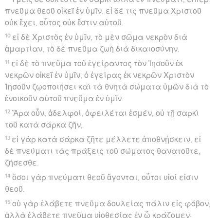
πνεῦμα θεοῦ οἰκεῖ ἐν ὑμῖν. εἰ δέ τις πνεῦμα Χριστοῦ
οὐκ ἔχει, οὗτος οὐκ ἔστιν αὐτοῦ.
10
εἰ δὲ Χριστὸς ἐν ὑμῖν, τὸ μὲν σῶμα νεκρὸν διὰ
ἁμαρτίαν, τὸ δὲ πνεῦμα ζωὴ διὰ δικαιοσύνην.
11
εἰ δὲ τὸ πνεῦμα τοῦ ἐγείραντος τὸν Ἰησοῦν ἐκ
νεκρῶν οἰκεῖ ἐν ὑμῖν, ὁ ἐγείρας ἐκ νεκρῶν Χριστὸν
Ἰησοῦν ζῳοποιήσει καὶ τὰ θνητὰ σώματα ὑμῶν διὰ τὸ
ἐνοικοῦν αὐτοῦ πνεῦμα ἐν ὑμῖν.
12
Ἄρα οὖν, ἀδελφοί, ὀφειλέται ἐσμέν, οὐ τῇ σαρκὶ
τοῦ κατὰ σάρκα ζῆν,
13
εἰ γὰρ κατὰ σάρκα ζῆτε μέλλετε ἀποθνῄσκειν, εἰ
δὲ πνεύματι τὰς πράξεις τοῦ σώματος θανατοῦτε,
ζήσεσθε.
14
ὅσοι γὰρ πνεύματι θεοῦ ἄγονται, οὗτοι υἱοί εἰσιν
θεοῦ.
15
οὐ γὰρ ἐλάβετε πνεῦμα δουλείας πάλιν εἰς φόβον,
ἀλλὰ ἐλάβετε πνεῦμα υἱοθεσίας ἐν ᾧ κράζομεν·