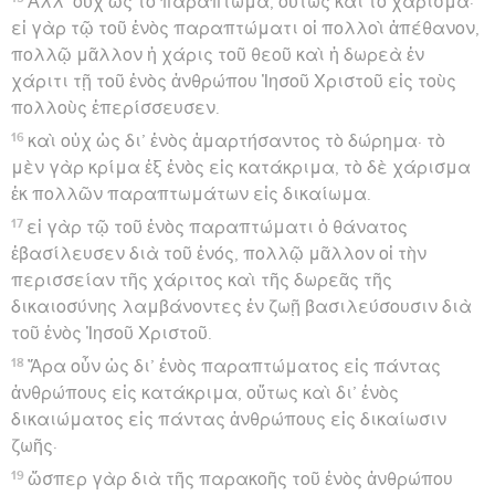
Ἀλλ’ οὐχ ὡς τὸ παράπτωμα, οὕτως καὶ τὸ χάρισμα·
εἰ γὰρ τῷ τοῦ ἑνὸς παραπτώματι οἱ πολλοὶ ἀπέθανον,
πολλῷ μᾶλλον ἡ χάρις τοῦ θεοῦ καὶ ἡ δωρεὰ ἐν
χάριτι τῇ τοῦ ἑνὸς ἀνθρώπου Ἰησοῦ Χριστοῦ εἰς τοὺς
πολλοὺς ἐπερίσσευσεν.
16
καὶ οὐχ ὡς δι’ ἑνὸς ἁμαρτήσαντος τὸ δώρημα· τὸ
μὲν γὰρ κρίμα ἐξ ἑνὸς εἰς κατάκριμα, τὸ δὲ χάρισμα
ἐκ πολλῶν παραπτωμάτων εἰς δικαίωμα.
17
εἰ γὰρ τῷ τοῦ ἑνὸς παραπτώματι ὁ θάνατος
ἐβασίλευσεν διὰ τοῦ ἑνός, πολλῷ μᾶλλον οἱ τὴν
περισσείαν τῆς χάριτος καὶ τῆς δωρεᾶς τῆς
δικαιοσύνης λαμβάνοντες ἐν ζωῇ βασιλεύσουσιν διὰ
τοῦ ἑνὸς Ἰησοῦ Χριστοῦ.
18
Ἄρα οὖν ὡς δι’ ἑνὸς παραπτώματος εἰς πάντας
ἀνθρώπους εἰς κατάκριμα, οὕτως καὶ δι’ ἑνὸς
δικαιώματος εἰς πάντας ἀνθρώπους εἰς δικαίωσιν
ζωῆς·
19
ὥσπερ γὰρ διὰ τῆς παρακοῆς τοῦ ἑνὸς ἀνθρώπου