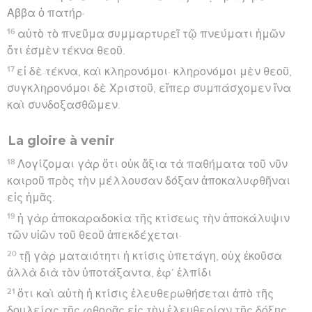
Αββα ὁ πατήρ·
16
αὐτὸ τὸ πνεῦμα συμμαρτυρεῖ τῷ πνεύματι ἡμῶν
ὅτι ἐσμὲν τέκνα θεοῦ.
17
εἰ δὲ τέκνα, καὶ κληρονόμοι· κληρονόμοι μὲν θεοῦ,
συγκληρονόμοι δὲ Χριστοῦ, εἴπερ συμπάσχομεν ἵνα
καὶ συνδοξασθῶμεν.
La gloire à venir
18
Λογίζομαι γὰρ ὅτι οὐκ ἄξια τὰ παθήματα τοῦ νῦν
καιροῦ πρὸς τὴν μέλλουσαν δόξαν ἀποκαλυφθῆναι
εἰς ἡμᾶς.
19
ἡ γὰρ ἀποκαραδοκία τῆς κτίσεως τὴν ἀποκάλυψιν
τῶν υἱῶν τοῦ θεοῦ ἀπεκδέχεται·
20
τῇ γὰρ ματαιότητι ἡ κτίσις ὑπετάγη, οὐχ ἑκοῦσα
ἀλλὰ διὰ τὸν ὑποτάξαντα, ἐφ’ ἑλπίδι
21
ὅτι καὶ αὐτὴ ἡ κτίσις ἐλευθερωθήσεται ἀπὸ τῆς
δουλείας τῆς φθορᾶς εἰς τὴν ἐλευθερίαν τῆς δόξης