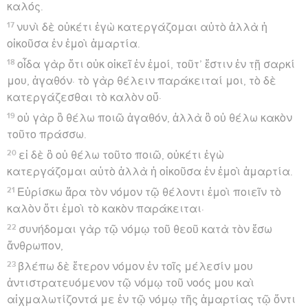
καλός.
17
νυνὶ δὲ οὐκέτι ἐγὼ κατεργάζομαι αὐτὸ ἀλλὰ ἡ
οἰκοῦσα ἐν ἐμοὶ ἁμαρτία.
18
οἶδα γὰρ ὅτι οὐκ οἰκεῖ ἐν ἐμοί, τοῦτ’ ἔστιν ἐν τῇ σαρκί
μου, ἀγαθόν· τὸ γὰρ θέλειν παράκειταί μοι, τὸ δὲ
κατεργάζεσθαι τὸ καλὸν οὔ·
19
οὐ γὰρ ὃ θέλω ποιῶ ἀγαθόν, ἀλλὰ ὃ οὐ θέλω κακὸν
τοῦτο πράσσω.
20
εἰ δὲ ὃ οὐ θέλω τοῦτο ποιῶ, οὐκέτι ἐγὼ
κατεργάζομαι αὐτὸ ἀλλὰ ἡ οἰκοῦσα ἐν ἐμοὶ ἁμαρτία.
21
Εὑρίσκω ἄρα τὸν νόμον τῷ θέλοντι ἐμοὶ ποιεῖν τὸ
καλὸν ὅτι ἐμοὶ τὸ κακὸν παράκειται·
22
συνήδομαι γὰρ τῷ νόμῳ τοῦ θεοῦ κατὰ τὸν ἔσω
ἄνθρωπον,
23
βλέπω δὲ ἕτερον νόμον ἐν τοῖς μέλεσίν μου
ἀντιστρατευόμενον τῷ νόμῳ τοῦ νοός μου καὶ
αἰχμαλωτίζοντά με ἐν τῷ νόμῳ τῆς ἁμαρτίας τῷ ὄντι