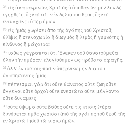
34
τίς ὁ κατακρινῶν; Χριστὸς ὁ ἀποθανών, μᾶλλον δὲ
ἐγερθείς, ὅς καί ἐστιν ἐν δεξιᾷ τοῦ θεοῦ, ὃς καὶ
ἐντυγχάνει ὑπὲρ ἡμῶν·
35
τίς ἡμᾶς χωρίσει ἀπὸ τῆς ἀγάπης τοῦ Χριστοῦ;
θλῖψις ἢ στενοχωρία ἢ διωγμὸς ἢ λιμὸς ἢ γυμνότης ἢ
κίνδυνος ἢ μάχαιρα;
36
καθὼς γέγραπται ὅτι Ἕνεκεν σοῦ θανατούμεθα
ὅλην τὴν ἡμέραν, ἐλογίσθημεν ὡς πρόβατα σφαγῆς.
37
ἀλλ’ ἐν τούτοις πᾶσιν ὑπερνικῶμεν διὰ τοῦ
ἀγαπήσαντος ἡμᾶς.
38
πέπεισμαι γὰρ ὅτι οὔτε θάνατος οὔτε ζωὴ οὔτε
ἄγγελοι οὔτε ἀρχαὶ οὔτε ἐνεστῶτα οὔτε μέλλοντα
οὔτε δυνάμεις
39
οὔτε ὕψωμα οὔτε βάθος οὔτε τις κτίσις ἑτέρα
δυνήσεται ἡμᾶς χωρίσαι ἀπὸ τῆς ἀγάπης τοῦ θεοῦ τῆς
ἐν Χριστῷ Ἰησοῦ τῷ κυρίῳ ἡμῶν.