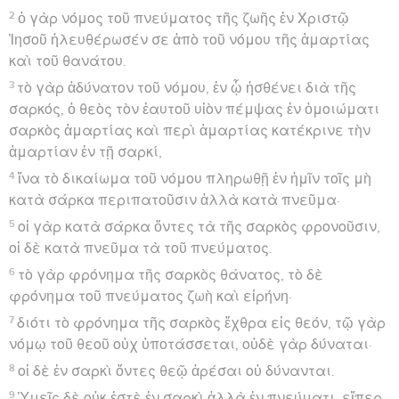
2
ὁ γὰρ νόμος τοῦ πνεύματος τῆς ζωῆς ἐν Χριστῷ
Ἰησοῦ ἠλευθέρωσέν σε ἀπὸ τοῦ νόμου τῆς ἁμαρτίας
καὶ τοῦ θανάτου.
3
τὸ γὰρ ἀδύνατον τοῦ νόμου, ἐν ᾧ ἠσθένει διὰ τῆς
σαρκός, ὁ θεὸς τὸν ἑαυτοῦ υἱὸν πέμψας ἐν ὁμοιώματι
σαρκὸς ἁμαρτίας καὶ περὶ ἁμαρτίας κατέκρινε τὴν
ἁμαρτίαν ἐν τῇ σαρκί,
4
ἵνα τὸ δικαίωμα τοῦ νόμου πληρωθῇ ἐν ἡμῖν τοῖς μὴ
κατὰ σάρκα περιπατοῦσιν ἀλλὰ κατὰ πνεῦμα·
5
οἱ γὰρ κατὰ σάρκα ὄντες τὰ τῆς σαρκὸς φρονοῦσιν,
οἱ δὲ κατὰ πνεῦμα τὰ τοῦ πνεύματος.
6
τὸ γὰρ φρόνημα τῆς σαρκὸς θάνατος, τὸ δὲ
φρόνημα τοῦ πνεύματος ζωὴ καὶ εἰρήνη·
7
διότι τὸ φρόνημα τῆς σαρκὸς ἔχθρα εἰς θεόν, τῷ γὰρ
νόμῳ τοῦ θεοῦ οὐχ ὑποτάσσεται, οὐδὲ γὰρ δύναται·
8
οἱ δὲ ἐν σαρκὶ ὄντες θεῷ ἀρέσαι οὐ δύνανται.
9
Ὑμεῖς δὲ οὐκ ἐστὲ ἐν σαρκὶ ἀλλὰ ἐν πνεύματι, εἴπερ