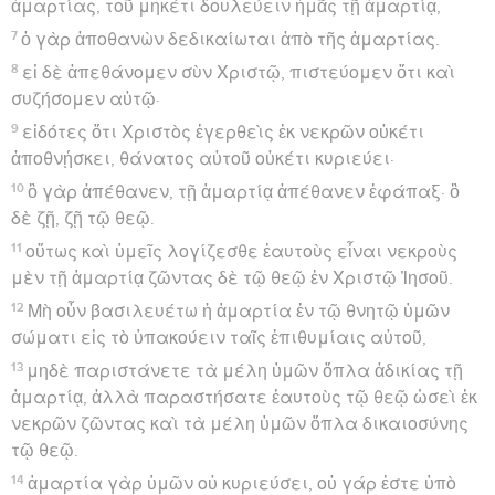
ἁμαρτίας, τοῦ μηκέτι δουλεύειν ἡμᾶς τῇ ἁμαρτίᾳ,
7
ὁ γὰρ ἀποθανὼν δεδικαίωται ἀπὸ τῆς ἁμαρτίας.
8
εἰ δὲ ἀπεθάνομεν σὺν Χριστῷ, πιστεύομεν ὅτι καὶ
συζήσομεν αὐτῷ·
9
εἰδότες ὅτι Χριστὸς ἐγερθεὶς ἐκ νεκρῶν οὐκέτι
ἀποθνῄσκει, θάνατος αὐτοῦ οὐκέτι κυριεύει·
10
ὃ γὰρ ἀπέθανεν, τῇ ἁμαρτίᾳ ἀπέθανεν ἐφάπαξ· ὃ
δὲ ζῇ, ζῇ τῷ θεῷ.
11
οὕτως καὶ ὑμεῖς λογίζεσθε ἑαυτοὺς εἶναι νεκροὺς
μὲν τῇ ἁμαρτίᾳ ζῶντας δὲ τῷ θεῷ ἐν Χριστῷ Ἰησοῦ.
12
Μὴ οὖν βασιλευέτω ἡ ἁμαρτία ἐν τῷ θνητῷ ὑμῶν
σώματι εἰς τὸ ὑπακούειν ταῖς ἐπιθυμίαις αὐτοῦ,
13
μηδὲ παριστάνετε τὰ μέλη ὑμῶν ὅπλα ἀδικίας τῇ
ἁμαρτίᾳ, ἀλλὰ παραστήσατε ἑαυτοὺς τῷ θεῷ ὡσεὶ ἐκ
νεκρῶν ζῶντας καὶ τὰ μέλη ὑμῶν ὅπλα δικαιοσύνης
τῷ θεῷ.
14
ἁμαρτία γὰρ ὑμῶν οὐ κυριεύσει, οὐ γάρ ἐστε ὑπὸ