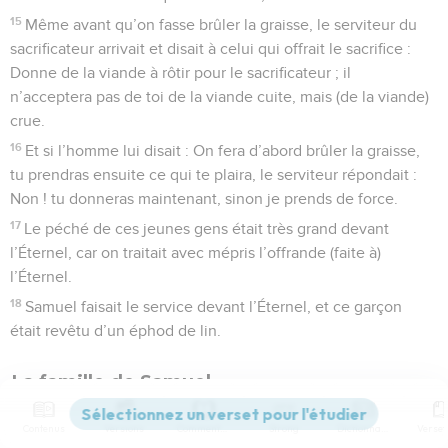
15
Même avant qu’on fasse brûler la graisse, le serviteur du
sacrificateur arrivait et disait à celui qui offrait le sacrifice :
Donne de la viande à rôtir pour le sacrificateur ; il
n’acceptera pas de toi de la viande cuite, mais (de la viande)
crue.
16
Et si l’homme lui disait : On fera d’abord brûler la graisse,
tu prendras ensuite ce qui te plaira, le serviteur répondait :
Non ! tu donneras maintenant, sinon je prends de force.
17
Le péché de ces jeunes gens était très grand devant
l’Éternel, car on traitait avec mépris l’offrande (faite à)
l’Éternel.
18
Samuel faisait le service devant l’Éternel, et ce garçon
était revêtu d’un éphod de lin.
La famille de Samuel
19
Sa mère lui faisait chaque année un petit vêtement et le
Contenus
Versions
Commentaires
Strong
Dictionnaire
lui apportait en montant avec son mari pour offrir le sacrifice