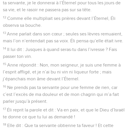
ta servante, je le donnerai à l’Éternel pour tous les jours de
sa vie, et le rasoir ne passera pas sur sa tête.
12
Comme elle multipliait ses prières devant l’Éternel, Éli
observa sa bouche.
13
Anne parlait dans son cœur ; seules ses lèvres remuaient,
mais l’on n’entendait pas sa voix. Éli pensa qu’elle était ivre.
14
Il lui dit : Jusques à quand seras-tu dans l’ivresse ? Fais
passer ton vin.
15
Anne répondit : Non, mon seigneur, je suis une femme à
l’esprit affligé, et je n’ai bu ni vin ni liqueur forte ; mais
j’épanchais mon âme devant l’Éternel.
16
Ne prends pas ta servante pour une femme de rien, car
c’est l’excès de ma douleur et de mon chagrin qui m’a fait
parler jusqu’à présent.
17
Éli reprit la parole et dit : Va en paix, et que le Dieu d’Israël
te donne ce que tu lui as demandé !
18
Elle dit : Que ta servante obtienne ta faveur ! Et cette