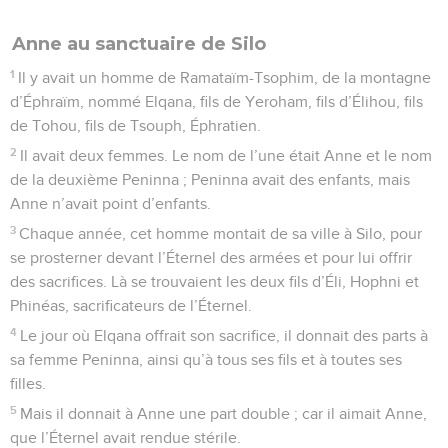
Anne au sanctuaire de Silo
1
Il y avait un homme de Ramataïm-Tsophim, de la montagne
d’Éphraïm, nommé Elqana, fils de Yeroham, fils d’Élihou, fils
de Tohou, fils de Tsouph, Éphratien.
2
Il avait deux femmes. Le nom de l’une était Anne et le nom
de la deuxième Peninna ; Peninna avait des enfants, mais
Anne n’avait point d’enfants.
3
Chaque année, cet homme montait de sa ville à Silo, pour
se prosterner devant l’Éternel des armées et pour lui offrir
des sacrifices. Là se trouvaient les deux fils d’Éli, Hophni et
Phinéas, sacrificateurs de l’Éternel.
4
Le jour où Elqana offrait son sacrifice, il donnait des parts à
sa femme Peninna, ainsi qu’à tous ses fils et à toutes ses
filles.
5
Mais il donnait à Anne une part double ; car il aimait Anne,
que l’Éternel avait rendue stérile.