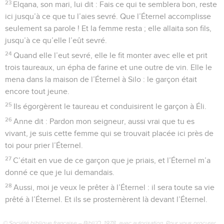
23
Elqana, son mari, lui dit : Fais ce qui te semblera bon, reste
ici jusqu’à ce que tu l’aies sevré. Que l’Éternel accomplisse
seulement sa parole ! Et la femme resta ; elle allaita son fils,
jusqu’à ce qu’elle l’eût sevré.
24
Quand elle l’eut sevré, elle le fit monter avec elle et prit
trois taureaux, un épha de farine et une outre de vin. Elle le
mena dans la maison de l’Éternel à Silo : le garçon était
encore tout jeune.
25
Ils égorgèrent le taureau et conduisirent le garçon à Éli.
26
Anne dit : Pardon mon seigneur, aussi vrai que tu es
vivant, je suis cette femme qui se trouvait placée ici près de
toi pour prier l’Éternel.
27
C’était en vue de ce garçon que je priais, et l’Éternel m’a
donné ce que je lui demandais.
28
Aussi, moi je veux le prêter à l’Éternel : il sera toute sa vie
prêté à l’Éternel. Et ils se prosternèrent là devant l’Éternel.
© Société biblique française – Bibli’O, 1978, avec autorisation. Pour vous procurer