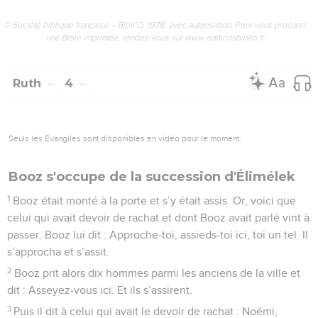
© Société biblique française – Bibli’O, 1978, avec autorisation. Pour vous procurer
une Bible imprimée, rendez-vous sur www.editionsbiblio.fr
Ruth
4
Seuls les Évangiles sont disponibles en vidéo pour le moment.
Booz s'occupe de la succession d'Élimélek
1
Booz était monté à la porte et s’y était assis. Or, voici que
celui qui avait devoir de rachat et dont Booz avait parlé vint à
passer. Booz lui dit : Approche-toi, assieds-toi ici, toi un tel. Il
s’approcha et s’assit.
2
Booz prit alors dix hommes parmi les anciens de la ville et
dit : Asseyez-vous ici. Et ils s’assirent.
3
Puis il dit à celui qui avait le devoir de rachat : Noémi,