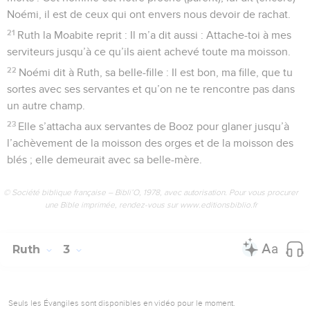
Noémi, il est de ceux qui ont envers nous devoir de rachat.
21
Ruth la Moabite reprit : Il m’a dit aussi : Attache-toi à mes
serviteurs jusqu’à ce qu’ils aient achevé toute ma moisson.
22
Noémi dit à Ruth, sa belle-fille : Il est bon, ma fille, que tu
sortes avec ses servantes et qu’on ne te rencontre pas dans
un autre champ.
23
Elle s’attacha aux servantes de Booz pour glaner jusqu’à
l’achèvement de la moisson des orges et de la moisson des
blés ; elle demeurait avec sa belle-mère.
© Société biblique française – Bibli’O, 1978, avec autorisation. Pour vous procurer
une Bible imprimée, rendez-vous sur www.editionsbiblio.fr
Ruth
3
Seuls les Évangiles sont disponibles en vidéo pour le moment.