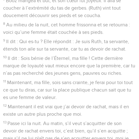
Booz mangea et but, et son cœur fut joyeux. Il alla se
coucher à l’extrémité du tas de gerbes. (Ruth) vint tout
doucement découvrir ses pieds et se coucha.
8
Au milieu de la nuit, cet homme frissonna et se retourna :
voici qu’une femme était couchée à ses pieds.
9
Il dit : Qui es-tu ? Elle répondit : Je suis Ruth, ta servante,
étends ton aile sur ta servante, car tu as devoir de rachat.
10
Il dit : Sois bénie de l’Éternel, ma fille ! Cette dernière
marque de loyauté vaut mieux encore que la première, car tu
n’as pas recherché des jeunes gens, pauvres ou riches.
11
Maintenant, ma fille, sois sans crainte, je ferai pour toi tout
ce que tu diras, car sur la place publique chacun sait que tu
es une femme de valeur.
12
Maintenant il est vrai que j’ai devoir de rachat, mais il en
existe un autre plus proche que moi.
13
Passe ici la nuit. Au matin, s’il veut s’acquitter de son
devoir de rachat envers toi, c’est bien, qu’il s’en acquitte ;
mais s’il ne lui plaît pas de s’en acquitter envers toi, moi je