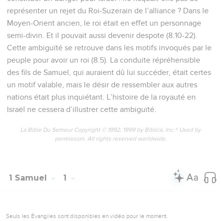
représenter un rejet du Roi-Suzerain de l’alliance ? Dans le
Moyen-Orient ancien, le roi était en effet un personnage
semi-divin. Et il pouvait aussi devenir despote (8.10-22).
Cette ambiguïté se retrouve dans les motifs invoqués par le
peuple pour avoir un roi (8.5). La conduite répréhensible
des fils de Samuel, qui auraient dû lui succéder, était certes
un motif valable, mais le désir de ressembler aux autres
nations était plus inquiétant. L’histoire de la royauté en
Israël ne cessera d’illustrer cette ambiguïté.
La Bible Du Semeur Copyright © 1992, 1999 by Biblica, Inc.® Used by
permission. All rights reserved worldwide.
1 Samuel
1
Seuls les Évangiles sont disponibles en vidéo pour le moment.