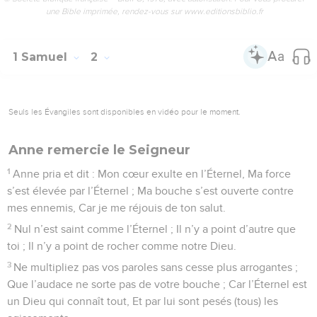
une Bible imprimée, rendez-vous sur www.editionsbiblio.fr
1 Samuel
2
Seuls les Évangiles sont disponibles en vidéo pour le moment.
Anne remercie le Seigneur
1
Anne pria et dit : Mon cœur exulte en l’Éternel, Ma force
s’est élevée par l’Éternel ; Ma bouche s’est ouverte contre
mes ennemis, Car je me réjouis de ton salut.
2
Nul n’est saint comme l’Éternel ; Il n’y a point d’autre que
toi ; Il n’y a point de rocher comme notre Dieu.
3
Ne multipliez pas vos paroles sans cesse plus arrogantes ;
Que l’audace ne sorte pas de votre bouche ; Car l’Éternel est
un Dieu qui connaît tout, Et par lui sont pesés (tous) les