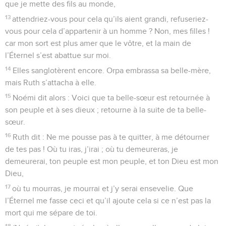
que je mette des fils au monde,
13
attendriez-vous pour cela qu’ils aient grandi, refuseriez-
vous pour cela d’appartenir à un homme ? Non, mes filles !
car mon sort est plus amer que le vôtre, et la main de
l’Éternel s’est abattue sur moi.
14
Elles sanglotèrent encore. Orpa embrassa sa belle-mère,
mais Ruth s’attacha à elle.
15
Noémi dit alors : Voici que ta belle-sœur est retournée à
son peuple et à ses dieux ; retourne à la suite de ta belle-
sœur.
16
Ruth dit : Ne me pousse pas à te quitter, à me détourner
de tes pas ! Où tu iras, j’irai ; où tu demeureras, je
demeurerai, ton peuple est mon peuple, et ton Dieu est mon
Dieu,
17
où tu mourras, je mourrai et j’y serai ensevelie. Que
l’Éternel me fasse ceci et qu’il ajoute cela si ce n’est pas la
mort qui me sépare de toi.
18