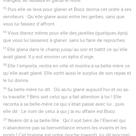
mangea, se rassasia et garda le reste.
15
Puis elle se leva pour glaner et Booz donna cet ordre à ses
serviteurs : Qu’elle glane aussi entre les gerbes, sans que
vous lui fassiez d’affront.
16
Vous ôterez même pour elle des javelles (quelques épis)
que vous lui laisserez à glaner, sans lui faire de reproches.
17
Elle glana dans le champ jusqu’au soir et battit ce qu’elle
avait glané. Il y eut environ un épha d’orge.
18
Elle l’emporta, rentra en ville et montra à sa belle-mère ce
qu’elle avait glané. Elle sortit aussi le surplus de son repas et
le lui donna.
19
Sa belle-mère lui dit : Où as-tu glané aujourd’hui et où as-
tu travaillé ? Béni soit celui qui a fait attention à toi ! Elle
raconta à sa belle-mère ce qui s’était passé avec lui ; puis
elle dit : Le nom de celui à qui j’ai eu affaire est Booz.
20
Noémi dit à sa belle-fille : Qu’il soit béni de l’Éternel qui
n’abandonne pas sa bienveillance envers les vivants et les
morts ! Cet homme est notre proche (parent), lui dit (encore)