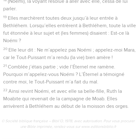
(Noémi), la voyant résolue à aller avec elle, cessa de lui
parler.
19
Elles marchèrent toutes deux jusqu’à leur entrée à
Bethléhem. Lorsqu’elles entrèrent à Bethléhem, toute la ville
fut étonnée à leur sujet et (les femmes) disaient : Est-ce là
Noémi ?
20
Elle leur dit : Ne m’appelez pas Noémi ; appelez-moi Mara,
car le Tout-Puissant m’a rendu (la vie) bien amère !
21
Comblée j’étais partie ; vide l’Éternel me ramène.
Pourquoi m’appelez-vous Noémi ? L’Éternel a témoigné
contre moi, le Tout-Puissant m’a fait du mal.
22
Ainsi revint Noémi, et avec elle sa belle-fille, Ruth la
Moabite qui revenait de la campagne de Moab. Elles
arrivèrent à Bethléhem au début de la moisson des orges.
© Société biblique française – Bibli’O, 1978, avec autorisation. Pour vous procurer
une Bible imprimée, rendez-vous sur www.editionsbiblio.fr