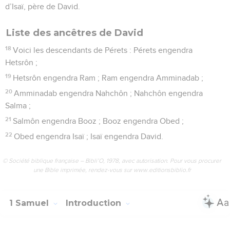
d’Isaï, père de David.
Liste des ancêtres de David
18
Voici les descendants de Pérets : Pérets engendra
Hetsrôn ;
19
Hetsrôn engendra Ram ; Ram engendra Amminadab ;
20
Amminadab engendra Nahchôn ; Nahchôn engendra
Salma ;
21
Salmôn engendra Booz ; Booz engendra Obed ;
22
Obed engendra Isaï ; Isaï engendra David.
© Société biblique française – Bibli’O, 1978, avec autorisation. Pour vous procurer
une Bible imprimée, rendez-vous sur www.editionsbiblio.fr
1 Samuel
Introduction