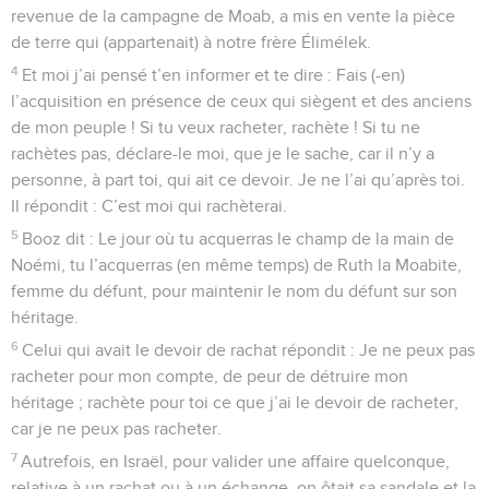
revenue de la campagne de Moab, a mis en vente la pièce
de terre qui (appartenait) à notre frère Élimélek.
4
Et moi j’ai pensé t’en informer et te dire : Fais (-en)
l’acquisition en présence de ceux qui siègent et des anciens
de mon peuple ! Si tu veux racheter, rachète ! Si tu ne
rachètes pas, déclare-le moi, que je le sache, car il n’y a
personne, à part toi, qui ait ce devoir. Je ne l’ai qu’après toi.
Il répondit : C’est moi qui rachèterai.
5
Booz dit : Le jour où tu acquerras le champ de la main de
Noémi, tu l’acquerras (en même temps) de Ruth la Moabite,
femme du défunt, pour maintenir le nom du défunt sur son
héritage.
6
Celui qui avait le devoir de rachat répondit : Je ne peux pas
racheter pour mon compte, de peur de détruire mon
héritage ; rachète pour toi ce que j’ai le devoir de racheter,
car je ne peux pas racheter.
7
Autrefois, en Israël, pour valider une affaire quelconque,
relative à un rachat ou à un échange, on ôtait sa sandale et la