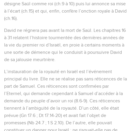
désigne Saül comme roi (ch.9 à 10) puis lui annonce sa mise
à l’écart (ch.15) et qui, enfin, confère l’onction royale à David
(ch.16).
David ne régnera pas avant la mort de Saül. Les chapitres 16
à 31 relatent l’histoire tourmentée des dernières années de
la vie du premier roi d’Israël, en proie à certains moments à
une sorte de démence qui le conduisit à poursuivre David
de sa jalousie meurtrière.
L’instauration de la royauté en Israël est l’événement
principal du livre. Elle ne se réalise pas sans réticences de la
part de Samuel. Ces réticences sont confirmées par
l’Eternel, qui demande cependant à Samuel d’accéder à la
demande du peuple d’avoir un roi (8.6-9). Ces réticences
tiennent à l’ambiguïté de la royauté. D’un côté, elle était
prévue (Gn 17.6 ; Dt 17.14-20) et avait fait l’objet de
promesses (Nb 24.7 ; 1 S 2.10). De l’autre, elle pouvait
constituer un danger pour Israël : ne risquait-elle pas de