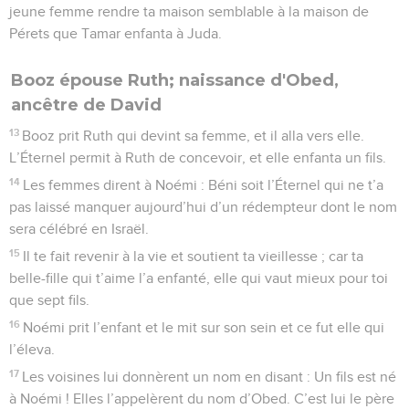
jeune femme rendre ta maison semblable à la maison de
Pérets que Tamar enfanta à Juda.
Booz épouse Ruth; naissance d'Obed,
ancêtre de David
13
Booz prit Ruth qui devint sa femme, et il alla vers elle.
L’Éternel permit à Ruth de concevoir, et elle enfanta un fils.
14
Les femmes dirent à Noémi : Béni soit l’Éternel qui ne t’a
pas laissé manquer aujourd’hui d’un rédempteur dont le nom
sera célébré en Israël.
15
Il te fait revenir à la vie et soutient ta vieillesse ; car ta
belle-fille qui t’aime l’a enfanté, elle qui vaut mieux pour toi
que sept fils.
16
Noémi prit l’enfant et le mit sur son sein et ce fut elle qui
l’éleva.
17
Les voisines lui donnèrent un nom en disant : Un fils est né
à Noémi ! Elles l’appelèrent du nom d’Obed. C’est lui le père