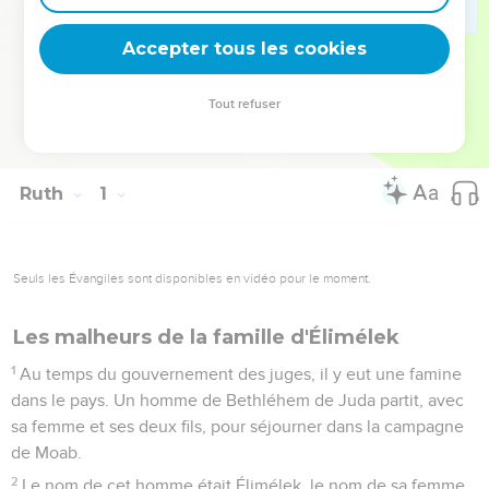
que l’Eternel, le Dieu d’Israël, est le Dieu de tous ceux qui
placent leur confiance en lui.
Accepter tous les cookies
La Bible Du Semeur Copyright © 1992, 1999 by Biblica, Inc.® Used by
Tout refuser
permission. All rights reserved worldwide.
Ruth
1
Seuls les Évangiles sont disponibles en vidéo pour le moment.
Les malheurs de la famille d'Élimélek
1
Au temps du gouvernement des juges, il y eut une famine
dans le pays. Un homme de Bethléhem de Juda partit, avec
sa femme et ses deux fils, pour séjourner dans la campagne
de Moab.
2
Le nom de cet homme était Élimélek, le nom de sa femme