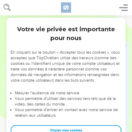
Cette expression d’attachement filial s’accompagne d’une
démarche spirituelle : « Ton peuple sera mon peuple et ton
Dieu sera mon Dieu » (1.16). L’Eternel vient récompenser
Segond 1978 (Colombe)
cette loyauté. Dans son malheur, Ruth vient glaner dans le
Votre vie privée est importante
Ruth
Introduction
champ de Booz, qui l’épouse et lui assure, ainsi qu’à Noémi,
pour nous
une descendance et la sécurité.
Ce petit chef-d’œuvre littéraire nous fait entrer dans
En cliquant sur le bouton « Accepter tous les cookies », vous
l’intimité d’une famille qui révère l’Eternel. Il montre
acceptez que TopChrétien utilise des traceurs (comme des
cookies ou l'identifiant unique de votre compte utilisateur) et
comment Dieu récompense la fidélité des croyants, même
traite vos données à caractère personnel (comme vos
étrangers au peuple d’Israël : Ruth, la Moabite, manifeste un
données de navigation et les informations renseignées dans
bel exemple de loyauté envers sa belle-mère et le Dieu de
votre compte utilisateur) dans les buts suivants :
son mari, le Dieu d’Israël.
Mesurer l'audience de notre service
Vous permettre d'utiliser des services tiers tels que de la
Construit en quatre tableaux, le récit culmine dans la
vidéo, des cartes du monde…
généalogie finale : Ruth met au monde un fils qui sera le
Vous permettre d'entrer en contact avec notre service de
grand-père du roi David. C’est ainsi qu’une païenne figure
relation aux utilisateurs.
parmi les ancêtres de Jésus, le Messie, « fils » de David (Mt
1.15). Le Nouveau Testament dira encore plus clairement
Choisir mes cookies