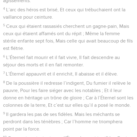
agissements.
4
L’arc des héros est brisé, Et ceux qui trébuchaient ont la
vaillance pour ceinture.
5
Ceux qui étaient rassasiés cherchent un gagne-pain, Mais
ceux qui étaient affamés ont du répit ; Même la femme
stérile enfante sept fois, Mais celle qui avait beaucoup de fils
est flétrie.
6
L’Éternel fait mourir et il fait vivre, Il fait descendre au
séjour des morts et il en fait remonter.
7
L’Éternel appauvrit et il enrichit, Il abaisse et il élève.
8
De la poussière il redresse l’indigent, Du fumier il relève le
pauvre, Pour les faire siéger avec les notables ; Et il leur
donne en héritage un trône de gloire ; Car à l’Éternel sont les
colonnes de la terre, Et c’est sur elles qu’il a posé le monde.
9
Il gardera les pas de ses fidèles. Mais les méchants se
perdront dans les ténèbres ; Car l’homme ne triomphera
point par la force.
10