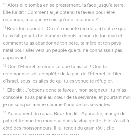
10
Alors elle tomba en se prosternant, la face jusqu’à terre.
Elle lui dit : Comment ai-je obtenu ta faveur pour être
reconnue, moi qui ne suis qu’une inconnue ?
11
Booz lui répondit : On m’a raconté (en détail) tout ce que
tu as fait pour ta belle-mère depuis la mort de ton mari et
comment tu as abandonné ton père, ta mère et ton pays
natal pour aller vers un peuple que tu ne connaissais pas
auparavant.
12
Que l’Éternel te rende ce que tu as fait ! Que ta
récompense soit complète de la part de l’Éternel, le Dieu
d’Israël, sous les ailes de qui tu es venue te réfugier.
13
Elle dit : J’obtiens donc ta faveur, mon seigneur ; tu m’as
consolée, tu as parlé au cœur de ta servante, et pourtant moi
je ne suis pas même comme l’une de tes servantes.
14
Au moment du repas, Booz lui dit : Approche, mange du
pain et trempe ton morceau dans la vinaigrette. Elle s’assit à
côté des moissonneurs. Il lui tendit du grain rôti ; elle