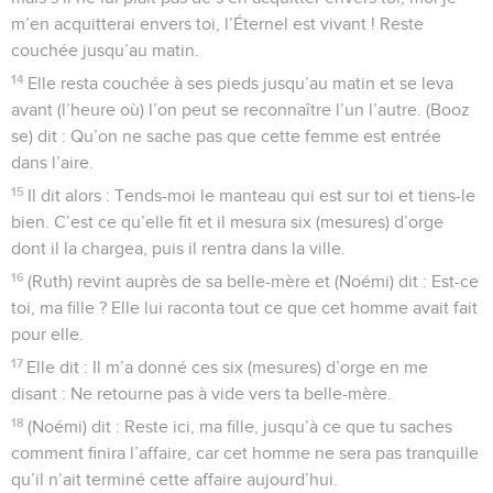
m’en acquitterai envers toi, l’Éternel est vivant ! Reste
couchée jusqu’au matin.
14
Elle resta couchée à ses pieds jusqu’au matin et se leva
avant (l’heure où) l’on peut se reconnaître l’un l’autre. (Booz
se) dit : Qu’on ne sache pas que cette femme est entrée
dans l’aire.
15
Il dit alors : Tends-moi le manteau qui est sur toi et tiens-le
bien. C’est ce qu’elle fit et il mesura six (mesures) d’orge
dont il la chargea, puis il rentra dans la ville.
16
(Ruth) revint auprès de sa belle-mère et (Noémi) dit : Est-ce
toi, ma fille ? Elle lui raconta tout ce que cet homme avait fait
pour elle.
17
Elle dit : Il m’a donné ces six (mesures) d’orge en me
disant : Ne retourne pas à vide vers ta belle-mère.
18
(Noémi) dit : Reste ici, ma fille, jusqu’à ce que tu saches
comment finira l’affaire, car cet homme ne sera pas tranquille
qu’il n’ait terminé cette affaire aujourd’hui.