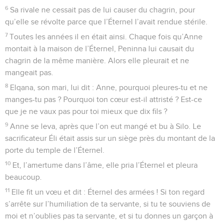
6
Sa rivale ne cessait pas de lui causer du chagrin, pour
qu’elle se révolte parce que l’Éternel l’avait rendue stérile.
7
Toutes les années il en était ainsi. Chaque fois qu’Anne
montait à la maison de l’Éternel, Peninna lui causait du
chagrin de la même manière. Alors elle pleurait et ne
mangeait pas.
8
Elqana, son mari, lui dit : Anne, pourquoi pleures-tu et ne
manges-tu pas ? Pourquoi ton cœur est-il attristé ? Est-ce
que je ne vaux pas pour toi mieux que dix fils ?
9
Anne se leva, après que l’on eut mangé et bu à Silo. Le
sacrificateur Éli était assis sur un siège près du montant de la
porte du temple de l’Éternel.
10
Et, l’amertume dans l’âme, elle pria l’Éternel et pleura
beaucoup.
11
Elle fit un vœu et dit : Éternel des armées ! Si ton regard
s’arrête sur l’humiliation de ta servante, si tu te souviens de
moi et n’oublies pas ta servante, et si tu donnes un garçon à