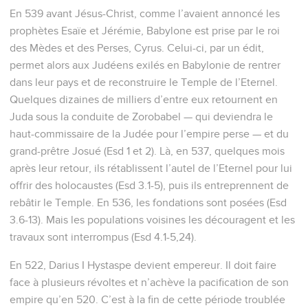
En 539 avant Jésus-Christ, comme l’avaient annoncé les
prophètes Esaïe et Jérémie, Babylone est prise par le roi
des Mèdes et des Perses, Cyrus. Celui-ci, par un édit,
permet alors aux Judéens exilés en Babylonie de rentrer
dans leur pays et de reconstruire le Temple de l’Eternel.
Quelques dizaines de milliers d’entre eux retournent en
Juda sous la conduite de Zorobabel — qui deviendra le
haut-commissaire de la Judée pour l’empire perse — et du
grand-prêtre Josué (Esd 1 et 2). Là, en 537, quelques mois
après leur retour, ils rétablissent l’autel de l’Eternel pour lui
offrir des holocaustes (Esd 3.1-5), puis ils entreprennent de
rebâtir le Temple. En 536, les fondations sont posées (Esd
3.6-13). Mais les populations voisines les découragent et les
travaux sont interrompus (Esd 4.1-5,24).
En 522, Darius I Hystaspe devient empereur. Il doit faire
face à plusieurs révoltes et n’achève la pacification de son
empire qu’en 520. C’est à la fin de cette période troublée