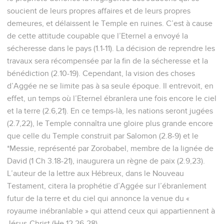
soucient de leurs propres affaires et de leurs propres
demeures, et délaissent le Temple en ruines. C’est à cause
de cette attitude coupable que l’Eternel a envoyé la
sécheresse dans le pays (1.1-11). La décision de reprendre les
travaux sera récompensée par la fin de la sécheresse et la
bénédiction (2.10-19). Cependant, la vision des choses
d’Aggée ne se limite pas à sa seule époque. Il entrevoit, en
effet, un temps où l’Eternel ébranlera une fois encore le ciel
et la terre (2.6,21). En ce temps-là, les nations seront jugées
(2.7,22), le Temple connaîtra une gloire plus grande encore
que celle du Temple construit par Salomon (2.8-9) et le
*Messie, représenté par Zorobabel, membre de la lignée de
David (1 Ch 3.18-21), inaugurera un règne de paix (2.9,23).
L’auteur de la lettre aux Hébreux, dans le Nouveau
Testament, citera la prophétie d’Aggée sur l’ébranlement
futur de la terre et du ciel qui annonce la venue du «
royaume inébranlable » qui attend ceux qui appartiennent à
Jésus-Christ (He 12.26-28).