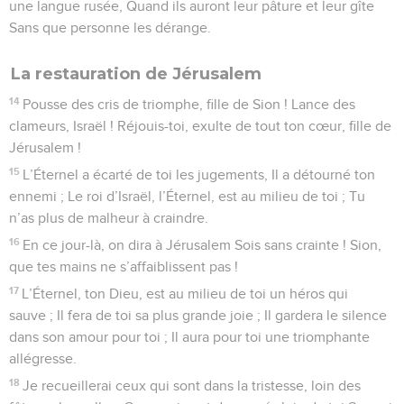
une langue rusée, Quand ils auront leur pâture et leur gîte
Sans que personne les dérange.
La restauration de Jérusalem
14
Pousse des cris de triomphe, fille de Sion ! Lance des
clameurs, Israël ! Réjouis-toi, exulte de tout ton cœur, fille de
Jérusalem !
15
L’Éternel a écarté de toi les jugements, Il a détourné ton
ennemi ; Le roi d’Israël, l’Éternel, est au milieu de toi ; Tu
n’as plus de malheur à craindre.
16
En ce jour-là, on dira à Jérusalem Sois sans crainte ! Sion,
que tes mains ne s’affaiblissent pas !
17
L’Éternel, ton Dieu, est au milieu de toi un héros qui
sauve ; Il fera de toi sa plus grande joie ; Il gardera le silence
dans son amour pour toi ; Il aura pour toi une triomphante
allégresse.
18
Je recueillerai ceux qui sont dans la tristesse, loin des