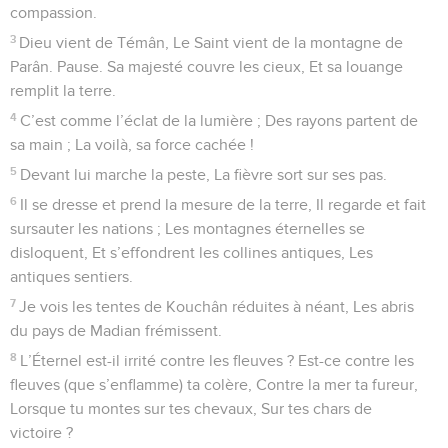
compassion.
3
Dieu vient de Témân, Le Saint vient de la montagne de
Parân. Pause. Sa majesté couvre les cieux, Et sa louange
remplit la terre.
4
C’est comme l’éclat de la lumière ; Des rayons partent de
sa main ; La voilà, sa force cachée !
5
Devant lui marche la peste, La fièvre sort sur ses pas.
6
Il se dresse et prend la mesure de la terre, Il regarde et fait
sursauter les nations ; Les montagnes éternelles se
disloquent, Et s’effondrent les collines antiques, Les
antiques sentiers.
7
Je vois les tentes de Kouchân réduites à néant, Les abris
du pays de Madian frémissent.
8
L’Éternel est-il irrité contre les fleuves ? Est-ce contre les
fleuves (que s’enflamme) ta colère, Contre la mer ta fureur,
Lorsque tu montes sur tes chevaux, Sur tes chars de
victoire ?