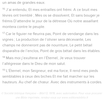
un amas de grandes eaux.
16
J’ai entendu, Et mes entrailles ont frémi. A ce bruit mes
lèvres ont tremblé ; Mes os se dissolvent, Et sans bouger je
frémis D’attendre le jour de la détresse Où notre assaillant
montera contre le peuple.
17
Car le figuier ne fleurira pas, Point de vendange dans les
vignes ; La production de l’olivier sera décevante, Les
champs ne donneront pas de nourriture, Le petit bétail
disparaîtra de l’enclos, Point de gros bétail dans les étables.
18
Mais moi j’exulterai en l’Éternel, Je veux trouver
l’allégresse dans le Dieu de mon salut.
19
L’Éternel, mon Seigneur, est ma force, Il rend mes pieds
semblables à ceux des biches Et me fait marcher sur les
hauteurs. Au chef de chœur. Avec des instruments à cordes.
© Société biblique française – Bibli’O, 1978, avec autorisation. Pour vous procurer
une Bible imprimée, rendez-vous sur www.editionsbiblio.fr