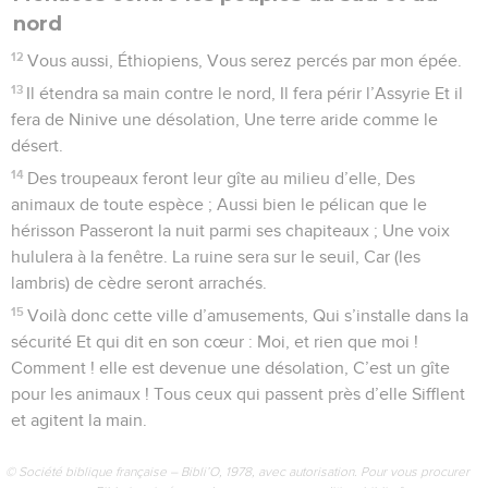
nord
12
Vous aussi, Éthiopiens, Vous serez percés par mon épée.
13
Il étendra sa main contre le nord, Il fera périr l’Assyrie Et il
fera de Ninive une désolation, Une terre aride comme le
désert.
14
Des troupeaux feront leur gîte au milieu d’elle, Des
animaux de toute espèce ; Aussi bien le pélican que le
hérisson Passeront la nuit parmi ses chapiteaux ; Une voix
hululera à la fenêtre. La ruine sera sur le seuil, Car (les
lambris) de cèdre seront arrachés.
15
Voilà donc cette ville d’amusements, Qui s’installe dans la
sécurité Et qui dit en son cœur : Moi, et rien que moi !
Comment ! elle est devenue une désolation, C’est un gîte
pour les animaux ! Tous ceux qui passent près d’elle Sifflent
et agitent la main.
© Société biblique française – Bibli’O, 1978, avec autorisation. Pour vous procurer