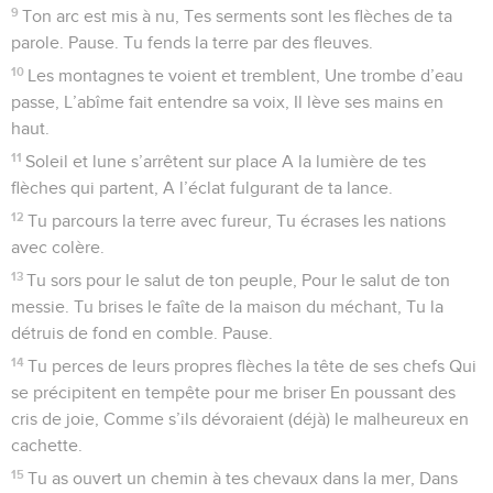
9
Ton arc est mis à nu, Tes serments sont les flèches de ta
parole. Pause. Tu fends la terre par des fleuves.
10
Les montagnes te voient et tremblent, Une trombe d’eau
passe, L’abîme fait entendre sa voix, Il lève ses mains en
haut.
11
Soleil et lune s’arrêtent sur place A la lumière de tes
flèches qui partent, A l’éclat fulgurant de ta lance.
12
Tu parcours la terre avec fureur, Tu écrases les nations
avec colère.
13
Tu sors pour le salut de ton peuple, Pour le salut de ton
messie. Tu brises le faîte de la maison du méchant, Tu la
détruis de fond en comble. Pause.
14
Tu perces de leurs propres flèches la tête de ses chefs Qui
se précipitent en tempête pour me briser En poussant des
cris de joie, Comme s’ils dévoraient (déjà) le malheureux en
cachette.
15
Tu as ouvert un chemin à tes chevaux dans la mer, Dans