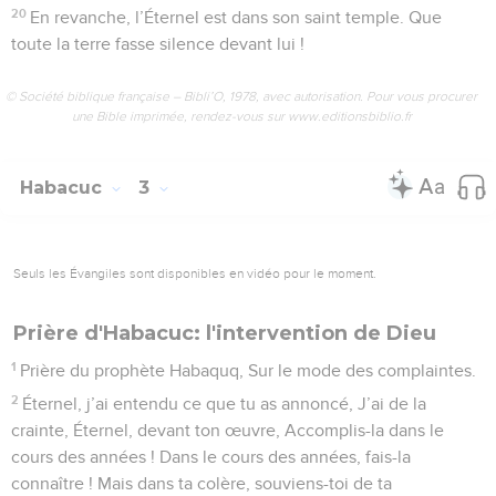
20
En revanche, l’Éternel est dans son saint temple. Que
toute la terre fasse silence devant lui !
© Société biblique française – Bibli’O, 1978, avec autorisation. Pour vous procurer
une Bible imprimée, rendez-vous sur www.editionsbiblio.fr
Habacuc
3
Seuls les Évangiles sont disponibles en vidéo pour le moment.
Prière d'Habacuc: l'intervention de Dieu
1
Prière du prophète Habaquq, Sur le mode des complaintes.
2
Éternel, j’ai entendu ce que tu as annoncé, J’ai de la
crainte, Éternel, devant ton œuvre, Accomplis-la dans le
cours des années ! Dans le cours des années, fais-la
connaître ! Mais dans ta colère, souviens-toi de ta