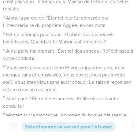
n’est pas venu, le temps où la Maison de l’Éternel doit être
rebâtie.
3
Alors, la parole de l’Éternel leur fut adressée par
l’intermédiaire du prophète Aggée, en ces mots :
4
Est-ce le temps pour vous D’habiter vos demeures
lambrissées, Quand cette Maison est en ruines ?
5
Ainsi parle maintenant l’Éternel des armées : Réfléchissez à
votre conduite !
6
Vous avez beaucoup semé Et vous rapportez peu, Vous
mangez sans être rassasiés, Vous buvez, mais pas à votre
soûl, Vous êtes vêtus sans avoir chaud ; Le salarié reçoit son
salaire dans un sac percé.
7
Ainsi parle l’Éternel des armées : Réfléchissez à votre
conduite !
8
Montez sur la montagne, Apportez du bois et bâtissez la
Maison : J’y prendrai plaisir et je la glorifierai, Dit l’Éternel.
9
Contenus
Versions
Commentaires
Strong
Dictionnaire
Vous comptiez sur beaucoup, Et voici que vous avez eu