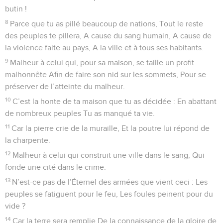
butin !
8
Parce que tu as pillé beaucoup de nations, Tout le reste
des peuples te pillera, A cause du sang humain, A cause de
la violence faite au pays, A la ville et à tous ses habitants.
9
Malheur à celui qui, pour sa maison, se taille un profit
malhonnête Afin de faire son nid sur les sommets, Pour se
préserver de l’atteinte du malheur.
10
C’est la honte de ta maison que tu as décidée : En abattant
de nombreux peuples Tu as manqué ta vie.
11
Car la pierre crie de la muraille, Et la poutre lui répond de
la charpente.
12
Malheur à celui qui construit une ville dans le sang, Qui
fonde une cité dans le crime.
13
N’est-ce pas de l’Éternel des armées que vient ceci : Les
peuples se fatiguent pour le feu, Les foules peinent pour du
vide ?
14
Car la terre sera remplie De la connaissance de la gloire de