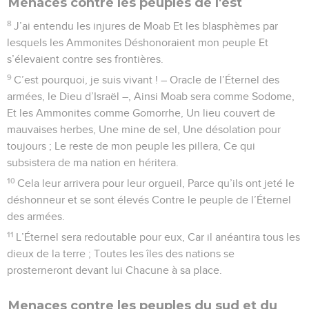
Menaces contre les peuples de l'est
8
J’ai entendu les injures de Moab Et les blasphèmes par
lesquels les Ammonites Déshonoraient mon peuple Et
s’élevaient contre ses frontières.
9
C’est pourquoi, je suis vivant ! – Oracle de l’Éternel des
armées, le Dieu d’Israël –, Ainsi Moab sera comme Sodome,
Et les Ammonites comme Gomorrhe, Un lieu couvert de
mauvaises herbes, Une mine de sel, Une désolation pour
toujours ; Le reste de mon peuple les pillera, Ce qui
subsistera de ma nation en héritera.
10
Cela leur arrivera pour leur orgueil, Parce qu’ils ont jeté le
déshonneur et se sont élevés Contre le peuple de l’Éternel
des armées.
11
L’Éternel sera redoutable pour eux, Car il anéantira tous les
dieux de la terre ; Toutes les îles des nations se
prosterneront devant lui Chacune à sa place.
Menaces contre les peuples du sud et du