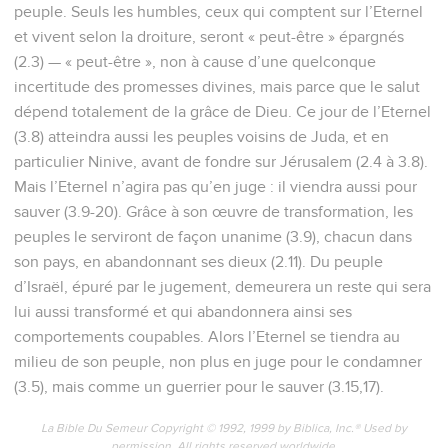
peuple. Seuls les humbles, ceux qui comptent sur l’Eternel
et vivent selon la droiture, seront « peut-être » épargnés
(2.3) — « peut-être », non à cause d’une quelconque
incertitude des promesses divines, mais parce que le salut
dépend totalement de la grâce de Dieu. Ce jour de l’Eternel
(3.8) atteindra aussi les peuples voisins de Juda, et en
particulier Ninive, avant de fondre sur Jérusalem (2.4 à 3.8).
Mais l’Eternel n’agira pas qu’en juge : il viendra aussi pour
sauver (3.9-20). Grâce à son œuvre de transformation, les
peuples le serviront de façon unanime (3.9), chacun dans
son pays, en abandonnant ses dieux (2.11). Du peuple
d’Israël, épuré par le jugement, demeurera un reste qui sera
lui aussi transformé et qui abandonnera ainsi ses
comportements coupables. Alors l’Eternel se tiendra au
milieu de son peuple, non plus en juge pour le condamner
(3.5), mais comme un guerrier pour le sauver (3.15,17).
La Bible Du Semeur Copyright © 1992, 1999 by Biblica, Inc.® Used by
permission. All rights reserved worldwide.