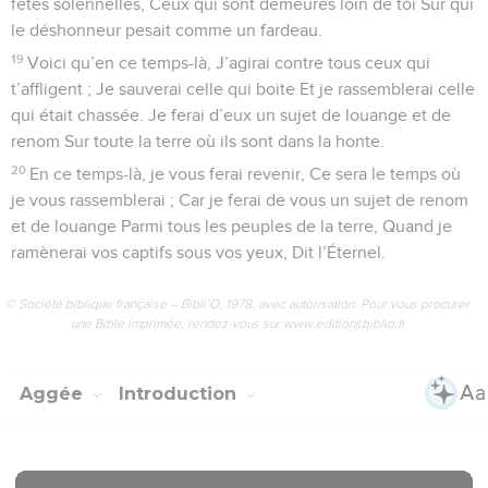
fêtes solennelles, Ceux qui sont demeurés loin de toi Sur qui
le déshonneur pesait comme un fardeau.
19
Voici qu’en ce temps-là, J’agirai contre tous ceux qui
t’affligent ; Je sauverai celle qui boite Et je rassemblerai celle
qui était chassée. Je ferai d’eux un sujet de louange et de
renom Sur toute la terre où ils sont dans la honte.
20
En ce temps-là, je vous ferai revenir, Ce sera le temps où
je vous rassemblerai ; Car je ferai de vous un sujet de renom
et de louange Parmi tous les peuples de la terre, Quand je
ramènerai vos captifs sous vos yeux, Dit l’Éternel.
© Société biblique française – Bibli’O, 1978, avec autorisation. Pour vous procurer
une Bible imprimée, rendez-vous sur www.editionsbiblio.fr
Aggée
Introduction