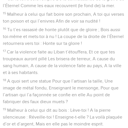
l’Éternel Comme les eaux recouvrent (le fond de) la mer.
15
Malheur à celui qui fait boire son prochain, A toi qui verses
ton poison et qui l’enivres Afin de voir sa nudité !
16
Tu t’es rassasié de honte plutôt que de gloire ; Bois aussi
toi-même et mets-toi à nu ! La coupe de la droite de l’Éternel
retournera vers toi : Honte sur ta gloire !
17
Car la violence faite au Liban t’étouffera, Et ce que tes
troupeaux auront pillé Les brisera de terreur, A cause du
sang humain, A cause de la violence faite au pays, A la ville
et à ses habitants.
18
A quoi sert une statue Pour que l’artisan la taille, Une
image de métal fondu, Enseignant le mensonge, Pour que
l’artisan qui l’a façonnée se confie en elle Au point de
fabriquer des faux dieux muets ?
19
Malheur à celui qui dit au bois : Lève-toi ! A la pierre
silencieuse : Réveille-toi ! Enseigne-t-elle ? La voilà plaquée
d’or et d’argent, Mais en elle pas le moindre esprit.