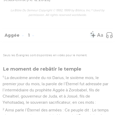
La Bible Du Semeur Copyright © 1992, 1999 by Biblica, Inc.® Used by
permission. All rights reserved worldwide.
Aggée
1
Seuls les Évangiles sont disponibles en vidéo pour le moment.
Le moment de rebâtir le temple
1
La deuxième année du roi Darius, le sixième mois, le
premier jour du mois, la parole de l’Éternel fut adressée par
l’intermédiaire du prophète Aggée à Zorobabel, fils de
Chealtiel, gouverneur de Juda, et à Josué, fils de
Yehotsadaq, le souverain sacrificateur, en ces mots :
2
Ainsi parle l’Éternel des armées : Ce peuple dit : Le temps