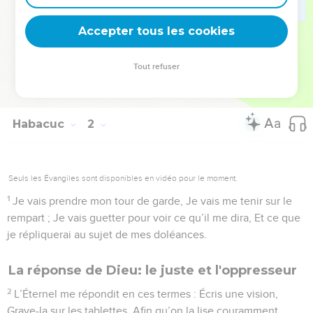
17
Alors, va-t-il vider son filet, Et continuer sans pitié à
Accepter tous les cookies
massacrer des nations ?
© Société biblique française – Bibli’O, 1978, avec autorisation. Pour vous procurer
Tout refuser
une Bible imprimée, rendez-vous sur www.editionsbiblio.fr
Habacuc
2
Seuls les Évangiles sont disponibles en vidéo pour le moment.
1
Je vais prendre mon tour de garde, Je vais me tenir sur le
rempart ; Je vais guetter pour voir ce qu’il me dira, Et ce que
je répliquerai au sujet de mes doléances.
La réponse de Dieu: le juste et l'oppresseur
2
L’Éternel me répondit en ces termes : Écris une vision,
Grave-la sur les tablettes, Afin qu’on la lise couramment.