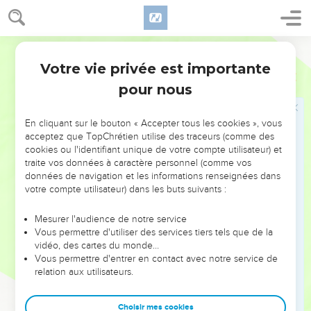
coupable. Sa force à lui, voilà son dieu !
Segond 1978 (Colombe)
Nouvel appel du prophète à Dieu
Votre vie privée est importante
Habacuc
1
12
– Mais toi, n’es-tu pas depuis toujours, Éternel, mon Dieu,
pour nous
mon Saint ? Nous ne mourrons pas ! Éternel, tu l’as établi
pour le jugement ; (Mon) rocher, tu l’as affermi pour châtier.
En cliquant sur le bouton « Accepter tous les cookies », vous
13
Tes yeux sont trop purs pour voir le mal, Tu ne peux pas
acceptez que TopChrétien utilise des traceurs (comme des
regarder l’oppression. Pourquoi donc regardes-tu les traîtres,
cookies ou l'identifiant unique de votre compte utilisateur) et
Gardes-tu le silence quand un méchant engloutit un plus
traite vos données à caractère personnel (comme vos
données de navigation et les informations renseignées dans
juste que lui ?
votre compte utilisateur) dans les buts suivants :
14
Tu traites les humains comme des poissons de mer,
Comme des bestioles qui n’ont pas de maître.
Mesurer l'audience de notre service
Vous permettre d'utiliser des services tiers tels que de la
15
Tous ensemble, il les enlève à l’hameçon, Il les tire dans
vidéo, des cartes du monde…
son filet, Il les accumule dans sa nasse. Alors il est dans la
Vous permettre d'entrer en contact avec notre service de
joie et l’allégresse.
relation aux utilisateurs.
16
Alors, il offre un sacrifice à son filet, Du parfum à sa nasse,
Car par eux sa portion est grasse, Et sa nourriture copieuse.
Choisir mes cookies