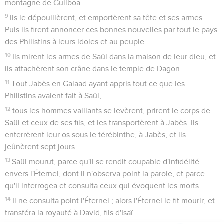
montagne de Guilboa.
9
Ils le dépouillèrent, et emportèrent sa tête et ses armes.
Puis ils firent annoncer ces bonnes nouvelles par tout le pays
des Philistins à leurs idoles et au peuple.
10
Ils mirent les armes de Saül dans la maison de leur dieu, et
ils attachèrent son crâne dans le temple de Dagon.
11
Tout Jabès en Galaad ayant appris tout ce que les
Philistins avaient fait à Saül,
12
tous les hommes vaillants se levèrent, prirent le corps de
Saül et ceux de ses fils, et les transportèrent à Jabès. Ils
enterrèrent leur os sous le térébinthe, à Jabès, et ils
jeûnèrent sept jours.
13
Saül mourut, parce qu'il se rendit coupable d'infidélité
envers l'Éternel, dont il n'observa point la parole, et parce
qu'il interrogea et consulta ceux qui évoquent les morts.
14
Il ne consulta point l'Éternel ; alors l'Éternel le fit mourir, et
transféra la royauté à David, fils d'Isaï.