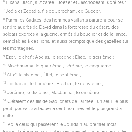
6
Elkana, Jischija, Azareel, Joézer et Jaschobeam, Koréites ;
7
Joéla et Zebadia, fils de Jerocham, de Guedor.
8
Parmi les Gadites, des hommes vaillants partirent pour se
rendre auprès de David dans la forteresse du désert, des
soldats exercés à la guerre, armés du bouclier et de la lance,
semblables à des lions, et aussi prompts que des gazelles sur
les montagnes.
9
Ézer, le chef ; Abdias, le second ; Éliab, le troisième ;
10
Mischmanna, le quatrième ; Jérémie, le cinquième ;
11
Attaï, le sixième ; Éliel, le septième ;
12
Jochanan, le huitième ; Elzabad, le neuvième ;
13
Jérémie, le dixième ; Macbannaï, le onzième.
14
C'étaient des fils de Gad, chefs de l'armée ; un seul, le plus
petit, pouvait s'attaquer à cent hommes, et le plus grand à
mille.
15
Voilà ceux qui passèrent le Jourdain au premier mois,
lorsqu'il débordait sur toutes ses rives, et qui mirent en fuite