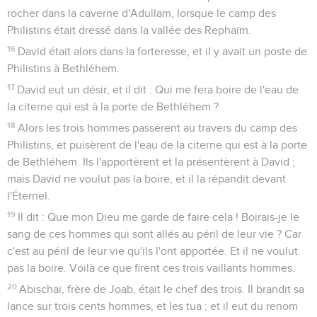
rocher dans la caverne d'Adullam, lorsque le camp des
Philistins était dressé dans la vallée des Rephaïm.
16
David était alors dans la forteresse, et il y avait un poste de
Philistins à Bethléhem.
17
David eut un désir, et il dit : Qui me fera boire de l'eau de
la citerne qui est à la porte de Bethléhem ?
18
Alors les trois hommes passèrent au travers du camp des
Philistins, et puisèrent de l'eau de la citerne qui est à la porte
de Bethléhem. Ils l'apportèrent et la présentèrent à David ;
mais David ne voulut pas la boire, et il la répandit devant
l'Éternel.
19
Il dit : Que mon Dieu me garde de faire cela ! Boirais-je le
sang de ces hommes qui sont allés au péril de leur vie ? Car
c'est au péril de leur vie qu'ils l'ont apportée. Et il ne voulut
pas la boire. Voilà ce que firent ces trois vaillants hommes.
20
Abischaï, frère de Joab, était le chef des trois. Il brandit sa
lance sur trois cents hommes, et les tua ; et il eut du renom