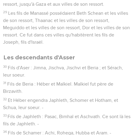
ressort, jusqu'à Gaza et aux villes de son ressort.
29
Les fils de Manassé possédaient Beth Schean et les villes
de son ressort, Thaanac et les villes de son ressort,
Meguiddo et les villes de son ressort, Dor et les villes de son
ressort. Ce fut dans ces villes qu'habitèrent les fils de
Joseph, fils d'Israël.
Les descendants d'Asser
30
Fils d'Aser : Jimna, Jischva, Jischvi et Beria ; et Sérach,
leur soeur.
31
Fils de Beria : Héber et Malkiel. Malkiel fut père de
Birzavith.
32
Et Héber engendra Japhleth, Schomer et Hotham, et
Schua, leur soeur. -
33
Fils de Japhleth : Pasac, Bimhal et Aschvath. Ce sont là les
fils de Japhleth. -
34
Fils de Schamer : Achi, Rohega, Hubba et Aram. -