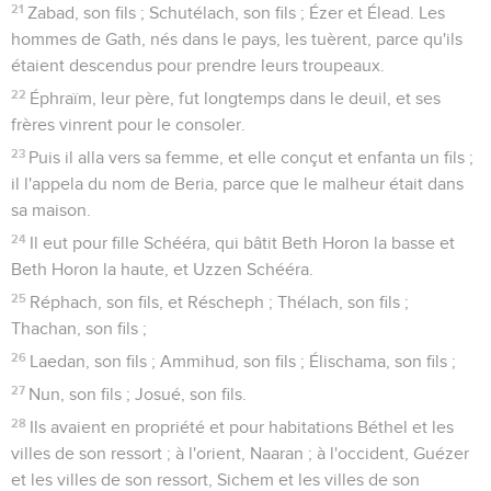
21
Zabad, son fils ; Schutélach, son fils ; Ézer et Élead. Les
hommes de Gath, nés dans le pays, les tuèrent, parce qu'ils
étaient descendus pour prendre leurs troupeaux.
22
Éphraïm, leur père, fut longtemps dans le deuil, et ses
frères vinrent pour le consoler.
23
Puis il alla vers sa femme, et elle conçut et enfanta un fils ;
il l'appela du nom de Beria, parce que le malheur était dans
sa maison.
24
Il eut pour fille Schééra, qui bâtit Beth Horon la basse et
Beth Horon la haute, et Uzzen Schééra.
25
Réphach, son fils, et Réscheph ; Thélach, son fils ;
Thachan, son fils ;
26
Laedan, son fils ; Ammihud, son fils ; Élischama, son fils ;
27
Nun, son fils ; Josué, son fils.
28
Ils avaient en propriété et pour habitations Béthel et les
villes de son ressort ; à l'orient, Naaran ; à l'occident, Guézer
et les villes de son ressort, Sichem et les villes de son