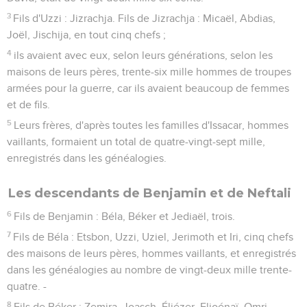
3
Fils d'Uzzi : Jizrachja. Fils de Jizrachja : Micaël, Abdias,
Joël, Jischija, en tout cinq chefs ;
4
ils avaient avec eux, selon leurs générations, selon les
maisons de leurs pères, trente-six mille hommes de troupes
armées pour la guerre, car ils avaient beaucoup de femmes
et de fils.
5
Leurs frères, d'après toutes les familles d'Issacar, hommes
vaillants, formaient un total de quatre-vingt-sept mille,
enregistrés dans les généalogies.
Les descendants de Benjamin et de Neftali
6
Fils de Benjamin : Béla, Béker et Jediaël, trois.
7
Fils de Béla : Etsbon, Uzzi, Uziel, Jerimoth et Iri, cinq chefs
des maisons de leurs pères, hommes vaillants, et enregistrés
dans les généalogies au nombre de vingt-deux mille trente-
quatre. -
8
Fils de Béker : Zemira, Joasch, Éliézer, Eljoénaï, Omri,