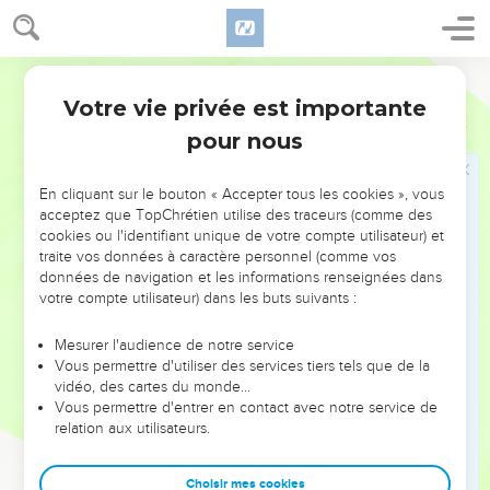
71
On donna aux fils de Guerschom : de la famille de la demi-
tribu de Manassé, Golan en Basan et sa banlieue, et
Segond 1910
Aschtaroth et sa banlieue ;
Votre vie privée est importante
72
de la tribu d'Issacar, Kédesch et sa banlieue, Dobrath et sa
1 Chroniques
6
banlieue,
pour nous
73
Ramoth et sa banlieue, et Anem et sa banlieue ;
En cliquant sur le bouton « Accepter tous les cookies », vous
74
de la tribu d'Aser, Maschal et sa banlieue, Abdon et sa
acceptez que TopChrétien utilise des traceurs (comme des
banlieue,
cookies ou l'identifiant unique de votre compte utilisateur) et
75
traite vos données à caractère personnel (comme vos
Hukok et sa banlieue, et Rehob et sa banlieue ;
données de navigation et les informations renseignées dans
76
et de la tribu de Nephthali, Kédesch en Galilée et sa
votre compte utilisateur) dans les buts suivants :
banlieue, Hammon et sa banlieue, et Kirjathaïm et sa
banlieue.
Mesurer l'audience de notre service
Vous permettre d'utiliser des services tiers tels que de la
77
On donna au reste des Lévites, aux fils de Merari : de la
vidéo, des cartes du monde…
tribu de Zabulon, Rimmono et sa banlieue, et Thabor et sa
Vous permettre d'entrer en contact avec notre service de
banlieue ;
relation aux utilisateurs.
78
et de l'autre côté du Jourdain, vis-à-vis de Jéricho, à
Choisir mes cookies
l'orient du Jourdain : de la tribu de Ruben, Betser au désert