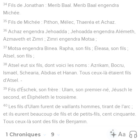
34
Fils de Jonathan : Merib Baal. Merib Baal engendra
Michée.
35
Fils de Michée : Pithon, Mélec, Thaeréa et Achaz.
36
Achaz engendra Jehoadda ; Jehoadda engendra Alémeth,
Azmaveth et Zimri ; Zimri engendra Motsa ;
37
Motsa engendra Binea. Rapha, son fils ; Éleasa, son fils ;
Atsel, son fils ;
38
Atsel eut six fils, dont voici les noms : Azrikam, Bocru,
Ismaël, Schearia, Abdias et Hanan. Tous ceux-là étaient fils
d'Atsel. -
39
Fils d'Éschek, son frère : Ulam, son premier-né, Jéusch le
second, et Éliphéleth le troisième.
40
Les fils d'Ulam furent de vaillants hommes, tirant de l'arc ;
et ils eurent beaucoup de fils et de petits-fils, cent cinquante.
Tous ceux-là sont des fils de Benjamin.
1 Chroniques
9