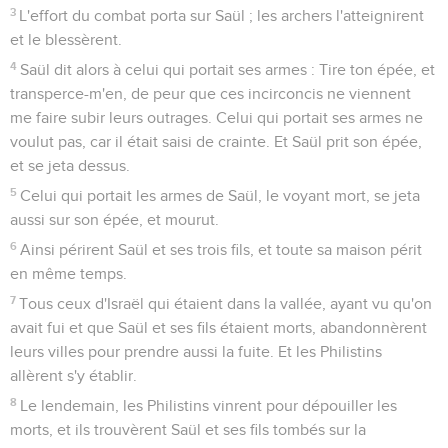
3
L'effort du combat porta sur Saül ; les archers l'atteignirent
et le blessèrent.
4
Saül dit alors à celui qui portait ses armes : Tire ton épée, et
transperce-m'en, de peur que ces incirconcis ne viennent
me faire subir leurs outrages. Celui qui portait ses armes ne
voulut pas, car il était saisi de crainte. Et Saül prit son épée,
et se jeta dessus.
5
Celui qui portait les armes de Saül, le voyant mort, se jeta
aussi sur son épée, et mourut.
6
Ainsi périrent Saül et ses trois fils, et toute sa maison périt
en même temps.
7
Tous ceux d'Israël qui étaient dans la vallée, ayant vu qu'on
avait fui et que Saül et ses fils étaient morts, abandonnèrent
leurs villes pour prendre aussi la fuite. Et les Philistins
allèrent s'y établir.
8
Le lendemain, les Philistins vinrent pour dépouiller les
morts, et ils trouvèrent Saül et ses fils tombés sur la