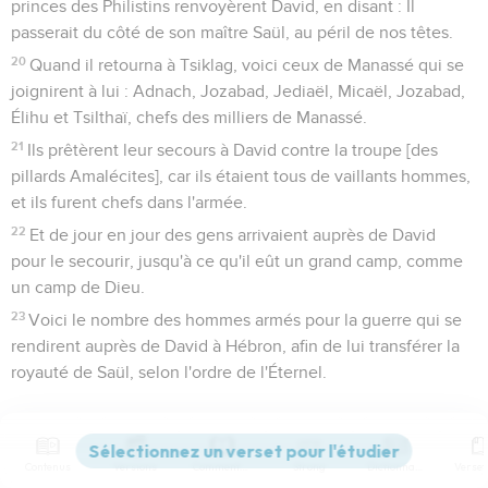
princes des Philistins renvoyèrent David, en disant : Il
passerait du côté de son maître Saül, au péril de nos têtes.
20
Quand il retourna à Tsiklag, voici ceux de Manassé qui se
joignirent à lui : Adnach, Jozabad, Jediaël, Micaël, Jozabad,
Élihu et Tsilthaï, chefs des milliers de Manassé.
21
Ils prêtèrent leur secours à David contre la troupe [des
pillards Amalécites], car ils étaient tous de vaillants hommes,
et ils furent chefs dans l'armée.
22
Et de jour en jour des gens arrivaient auprès de David
pour le secourir, jusqu'à ce qu'il eût un grand camp, comme
un camp de Dieu.
23
Voici le nombre des hommes armés pour la guerre qui se
rendirent auprès de David à Hébron, afin de lui transférer la
royauté de Saül, selon l'ordre de l'Éternel.
Nombre des partisans de David venus à
Hébron
Contenus
Versions
Commentaires
Strong
Dictionnaire