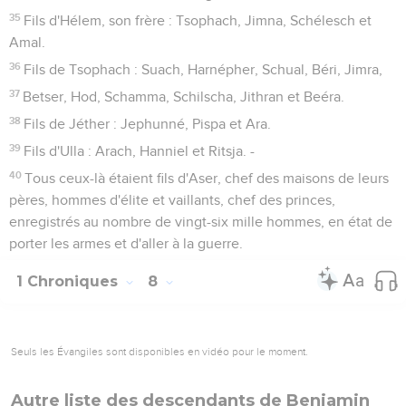
35
Fils d'Hélem, son frère : Tsophach, Jimna, Schélesch et
Amal.
36
Fils de Tsophach : Suach, Harnépher, Schual, Béri, Jimra,
37
Betser, Hod, Schamma, Schilscha, Jithran et Beéra.
38
Fils de Jéther : Jephunné, Pispa et Ara.
39
Fils d'Ulla : Arach, Hanniel et Ritsja. -
40
Tous ceux-là étaient fils d'Aser, chef des maisons de leurs
pères, hommes d'élite et vaillants, chef des princes,
enregistrés au nombre de vingt-six mille hommes, en état de
porter les armes et d'aller à la guerre.
1 Chroniques
8
Seuls les Évangiles sont disponibles en vidéo pour le moment.
Autre liste des descendants de Benjamin