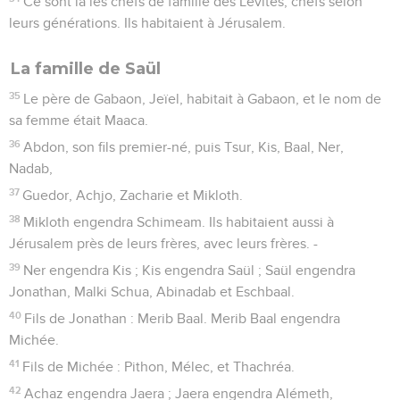
Ce sont là les chefs de famille des Lévites, chefs selon
leurs générations. Ils habitaient à Jérusalem.
La famille de Saül
35
Le père de Gabaon, Jeïel, habitait à Gabaon, et le nom de
sa femme était Maaca.
36
Abdon, son fils premier-né, puis Tsur, Kis, Baal, Ner,
Nadab,
37
Guedor, Achjo, Zacharie et Mikloth.
38
Mikloth engendra Schimeam. Ils habitaient aussi à
Jérusalem près de leurs frères, avec leurs frères. -
39
Ner engendra Kis ; Kis engendra Saül ; Saül engendra
Jonathan, Malki Schua, Abinadab et Eschbaal.
40
Fils de Jonathan : Merib Baal. Merib Baal engendra
Michée.
41
Fils de Michée : Pithon, Mélec, et Thachréa.
42
Achaz engendra Jaera ; Jaera engendra Alémeth,