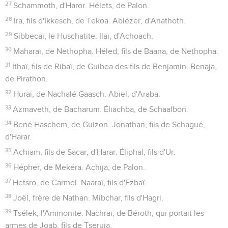
27
Schammoth, d'Haror. Hélets, de Palon.
28
Ira, fils d'Ikkesch, de Tekoa. Abiézer, d'Anathoth.
29
Sibbecaï, le Huschatite. Ilaï, d'Achoach.
30
Maharaï, de Nethopha. Héled, fils de Baana, de Nethopha.
31
Ithaï, fils de Ribaï, de Guibea des fils de Benjamin. Benaja,
de Pirathon.
32
Huraï, de Nachalé Gaasch. Abiel, d'Araba.
33
Azmaveth, de Bacharum. Éliachba, de Schaalbon.
34
Bené Haschem, de Guizon. Jonathan, fils de Schagué,
d'Harar.
35
Achiam, fils de Sacar, d'Harar. Éliphal, fils d'Ur.
36
Hépher, de Mekéra. Achija, de Palon.
37
Hetsro, de Carmel. Naaraï, fils d'Ezbaï.
38
Joël, frère de Nathan. Mibchar, fils d'Hagri.
39
Tsélek, l'Ammonite. Nachraï, de Béroth, qui portait les
armes de Joab, fils de Tseruja.