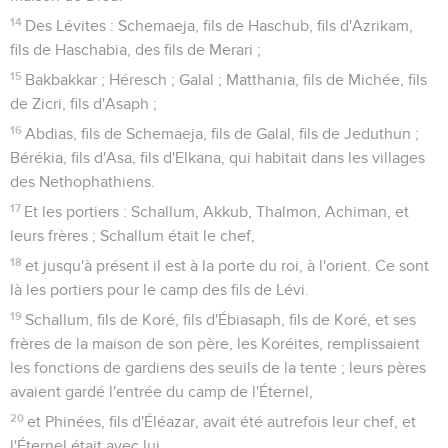
14
Des Lévites : Schemaeja, fils de Haschub, fils d'Azrikam,
fils de Haschabia, des fils de Merari ;
15
Bakbakkar ; Héresch ; Galal ; Matthania, fils de Michée, fils
de Zicri, fils d'Asaph ;
16
Abdias, fils de Schemaeja, fils de Galal, fils de Jeduthun ;
Bérékia, fils d'Asa, fils d'Elkana, qui habitait dans les villages
des Nethophathiens.
17
Et les portiers : Schallum, Akkub, Thalmon, Achiman, et
leurs frères ; Schallum était le chef,
18
et jusqu'à présent il est à la porte du roi, à l'orient. Ce sont
là les portiers pour le camp des fils de Lévi.
19
Schallum, fils de Koré, fils d'Ébiasaph, fils de Koré, et ses
frères de la maison de son père, les Koréites, remplissaient
les fonctions de gardiens des seuils de la tente ; leurs pères
avaient gardé l'entrée du camp de l'Éternel,
20
et Phinées, fils d'Éléazar, avait été autrefois leur chef, et
l'Éternel était avec lui.