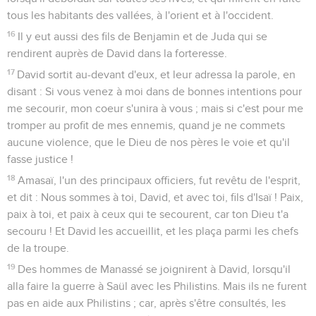
tous les habitants des vallées, à l'orient et à l'occident.
16
Il y eut aussi des fils de Benjamin et de Juda qui se
rendirent auprès de David dans la forteresse.
17
David sortit au-devant d'eux, et leur adressa la parole, en
disant : Si vous venez à moi dans de bonnes intentions pour
me secourir, mon coeur s'unira à vous ; mais si c'est pour me
tromper au profit de mes ennemis, quand je ne commets
aucune violence, que le Dieu de nos pères le voie et qu'il
fasse justice !
18
Amasaï, l'un des principaux officiers, fut revêtu de l'esprit,
et dit : Nous sommes à toi, David, et avec toi, fils d'Isaï ! Paix,
paix à toi, et paix à ceux qui te secourent, car ton Dieu t'a
secouru ! Et David les accueillit, et les plaça parmi les chefs
de la troupe.
19
Des hommes de Manassé se joignirent à David, lorsqu'il
alla faire la guerre à Saül avec les Philistins. Mais ils ne furent
pas en aide aux Philistins ; car, après s'être consultés, les