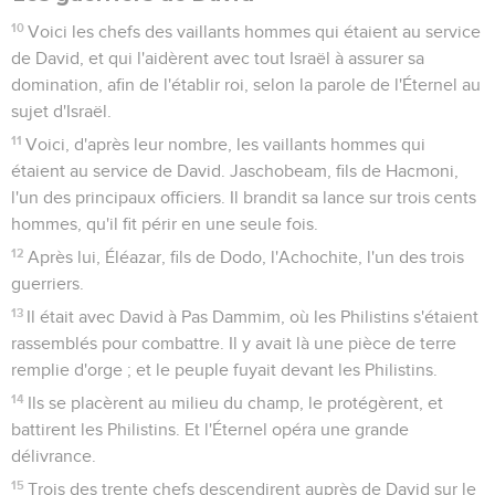
10
Voici les chefs des vaillants hommes qui étaient au service
de David, et qui l'aidèrent avec tout Israël à assurer sa
domination, afin de l'établir roi, selon la parole de l'Éternel au
sujet d'Israël.
11
Voici, d'après leur nombre, les vaillants hommes qui
étaient au service de David. Jaschobeam, fils de Hacmoni,
l'un des principaux officiers. Il brandit sa lance sur trois cents
hommes, qu'il fit périr en une seule fois.
12
Après lui, Éléazar, fils de Dodo, l'Achochite, l'un des trois
guerriers.
13
Il était avec David à Pas Dammim, où les Philistins s'étaient
rassemblés pour combattre. Il y avait là une pièce de terre
remplie d'orge ; et le peuple fuyait devant les Philistins.
14
Ils se placèrent au milieu du champ, le protégèrent, et
battirent les Philistins. Et l'Éternel opéra une grande
délivrance.
15
Trois des trente chefs descendirent auprès de David sur le