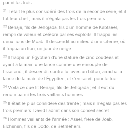
parmi les trois.
21
Il était le plus considéré des trois de la seconde série, et il
fut leur chef ; mais il n'égala pas les trois premiers.
22
Benaja, fils de Jehojada, fils d'un homme de Kabtseel,
rempli de valeur et célèbre par ses exploits. Il frappa les
deux lions de Moab. Il descendit au milieu d'une citerne, où
il frappa un lion, un jour de neige.
23
Il frappa un Égyptien d'une stature de cinq coudées et
ayant à la main une lance comme une ensouple de
tisserand ; il descendit contre lui avec un bâton, arracha la
lance de la main de l'Égyptien, et s'en servit pour le tuer.
24
Voilà ce que fit Benaja, fils de Jehojada ; et il eut du
renom parmi les trois vaillants hommes.
25
Il était le plus considéré des trente ; mais il n'égala pas les
trois premiers. David l'admit dans son conseil secret.
26
Hommes vaillants de l'armée : Asaël, frère de Joab.
Elchanan, fils de Dodo, de Bethléhem.