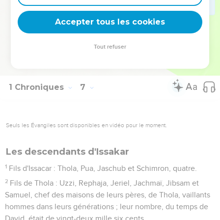
et sa banlieue, Jahtsa et sa banlieue,
Accepter tous les cookies
79
Kedémoth et sa banlieue, et Méphaath et sa banlieue ;
80
et de la tribu de Gad, Ramoth en Galaad et sa banlieue,
Tout refuser
Mahanaïm et sa banlieue,
81
Hesbon et sa banlieue, et Jaezar et sa banlieue.
1 Chroniques
7
Seuls les Évangiles sont disponibles en vidéo pour le moment.
Les descendants d'Issakar
1
Fils d'Issacar : Thola, Pua, Jaschub et Schimron, quatre.
2
Fils de Thola : Uzzi, Rephaja, Jeriel, Jachmaï, Jibsam et
Samuel, chef des maisons de leurs pères, de Thola, vaillants
hommes dans leurs générations ; leur nombre, du temps de
David, était de vingt-deux mille six cents.