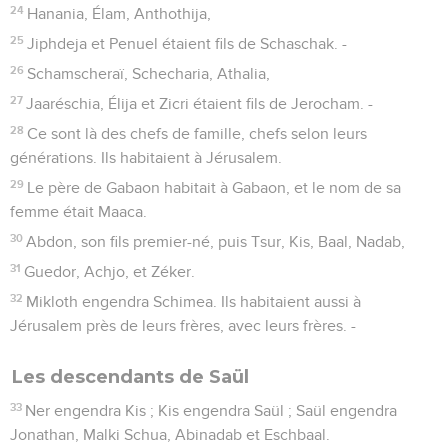
24
Hanania, Élam, Anthothija,
25
Jiphdeja et Penuel étaient fils de Schaschak. -
26
Schamscheraï, Schecharia, Athalia,
27
Jaaréschia, Élija et Zicri étaient fils de Jerocham. -
28
Ce sont là des chefs de famille, chefs selon leurs
générations. Ils habitaient à Jérusalem.
29
Le père de Gabaon habitait à Gabaon, et le nom de sa
femme était Maaca.
30
Abdon, son fils premier-né, puis Tsur, Kis, Baal, Nadab,
31
Guedor, Achjo, et Zéker.
32
Mikloth engendra Schimea. Ils habitaient aussi à
Jérusalem près de leurs frères, avec leurs frères. -
Les descendants de Saül
33
Ner engendra Kis ; Kis engendra Saül ; Saül engendra
Jonathan, Malki Schua, Abinadab et Eschbaal.