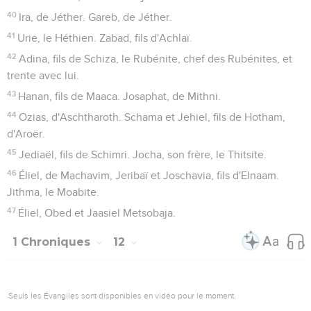
40
Ira, de Jéther. Gareb, de Jéther.
41
Urie, le Héthien. Zabad, fils d'Achlaï.
42
Adina, fils de Schiza, le Rubénite, chef des Rubénites, et
trente avec lui.
43
Hanan, fils de Maaca. Josaphat, de Mithni.
44
Ozias, d'Aschtharoth. Schama et Jehiel, fils de Hotham,
d'Aroër.
45
Jediaël, fils de Schimri. Jocha, son frère, le Thitsite.
46
Éliel, de Machavim, Jeribaï et Joschavia, fils d'Elnaam.
Jithma, le Moabite.
47
Éliel, Obed et Jaasiel Metsobaja.
1 Chroniques
12
Seuls les Évangiles sont disponibles en vidéo pour le moment.