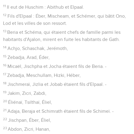
11
Il eut de Huschim : Abithub et Elpaal.
12
Fils d'Elpaal : Éber, Mischeam, et Schémer, qui bâtit Ono,
Lod et les villes de son ressort.
13
Beria et Schéma, qui étaient chefs de famille parmi les
habitants d'Ajalon, mirent en fuite les habitants de Gath.
14
Achjo, Schaschak, Jerémoth,
15
Zebadja, Arad, Éder,
16
Micaël, Jischpha et Jocha étaient fils de Beria. -
17
Zebadja, Meschullam, Hizki, Héber,
18
Jischmeraï, Jizlia et Jobab étaient fils d'Elpaal. -
19
Jakim, Zicri, Zabdi,
20
Éliénaï, Tsilthaï, Éliel,
21
Adaja, Beraja et Schimrath étaient fils de Schimeï. -
22
Jischpan, Éber, Éliel,
23
Abdon, Zicri, Hanan,