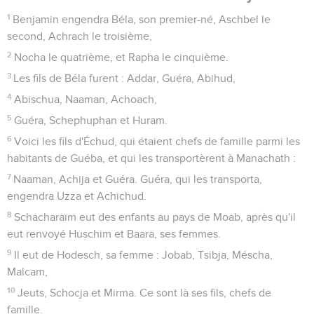
1
Benjamin engendra Béla, son premier-né, Aschbel le
second, Achrach le troisième,
2
Nocha le quatrième, et Rapha le cinquième.
3
Les fils de Béla furent : Addar, Guéra, Abihud,
4
Abischua, Naaman, Achoach,
5
Guéra, Schephuphan et Huram.
6
Voici les fils d'Échud, qui étaient chefs de famille parmi les
habitants de Guéba, et qui les transportèrent à Manachath :
7
Naaman, Achija et Guéra. Guéra, qui les transporta,
engendra Uzza et Achichud.
8
Schacharaïm eut des enfants au pays de Moab, après qu'il
eut renvoyé Huschim et Baara, ses femmes.
9
Il eut de Hodesch, sa femme : Jobab, Tsibja, Méscha,
Malcam,
10
Jeuts, Schocja et Mirma. Ce sont là ses fils, chefs de
famille.