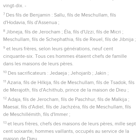
vingt-dix. -
7
Des fils de Benjamin : Sallu, fils de Meschullam, fils
d'Hodavia, fils d'Assenua ;
8
Jibneja, fils de Jerocham ; Éla, fils d'Uzzi, fils de Micri ;
Meschullam, fils de Schephathia, fils de Reuel, fils de Jibnija ;
9
et leurs frères, selon leurs générations, neuf cent
cinquante-six. Tous ces hommes étaient chefs de famille
dans les maisons de leurs pères.
10
Des sacrificateurs : Jedaeja ; Jehojarib ; Jakin ;
11
Azaria, fils de Hilkija, fils de Meschullam, fils de Tsadok, fils
de Merajoth, fils d'Achithub, prince de la maison de Dieu ;
12
Adaja, fils de Jerocham, fils de Paschhur, fils de Malkija ;
Maesaï, fils d'Adiel, fils de Jachzéra, fils de Meschullam, fils
de Meschillémith, fils d'Immer ;
13
et leurs frères, chefs des maisons de leurs pères, mille sept
cent soixante, hommes vaillants, occupés au service de la
maison de Dieu.