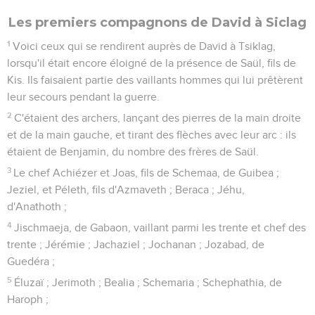
Les premiers compagnons de David à Siclag
1
Voici ceux qui se rendirent auprès de David à Tsiklag,
lorsqu'il était encore éloigné de la présence de Saül, fils de
Kis. Ils faisaient partie des vaillants hommes qui lui prêtèrent
leur secours pendant la guerre.
2
C'étaient des archers, lançant des pierres de la main droite
et de la main gauche, et tirant des flèches avec leur arc : ils
étaient de Benjamin, du nombre des frères de Saül.
3
Le chef Achiézer et Joas, fils de Schemaa, de Guibea ;
Jeziel, et Péleth, fils d'Azmaveth ; Beraca ; Jéhu,
d'Anathoth ;
4
Jischmaeja, de Gabaon, vaillant parmi les trente et chef des
trente ; Jérémie ; Jachaziel ; Jochanan ; Jozabad, de
Guedéra ;
5
Éluzaï ; Jerimoth ; Bealia ; Schemaria ; Schephathia, de
Haroph ;