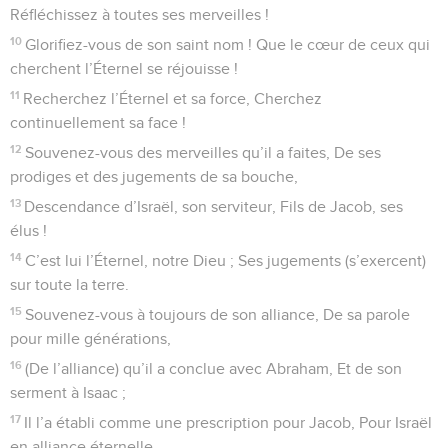
Réfléchissez à toutes ses merveilles !
10
Glorifiez-vous de son saint nom ! Que le cœur de ceux qui
cherchent l’Éternel se réjouisse !
11
Recherchez l’Éternel et sa force, Cherchez
continuellement sa face !
12
Souvenez-vous des merveilles qu’il a faites, De ses
prodiges et des jugements de sa bouche,
13
Descendance d’Israël, son serviteur, Fils de Jacob, ses
élus !
14
C’est lui l’Éternel, notre Dieu ; Ses jugements (s’exercent)
sur toute la terre.
15
Souvenez-vous à toujours de son alliance, De sa parole
pour mille générations,
16
(De l’alliance) qu’il a conclue avec Abraham, Et de son
serment à Isaac ;
17
Il l’a établi comme une prescription pour Jacob, Pour Israël
en alliance éternelle,