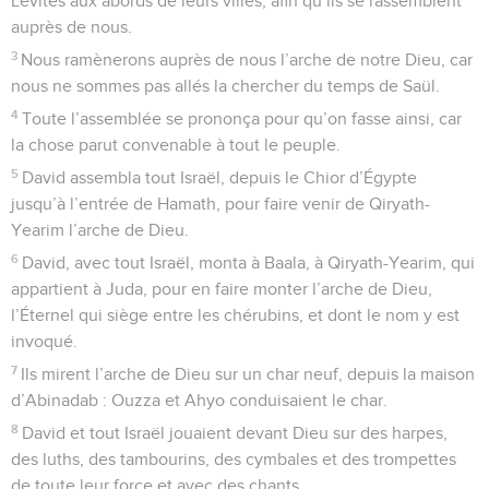
Lévites aux abords de leurs villes, afin qu’ils se rassemblent
auprès de nous.
3
Nous ramènerons auprès de nous l’arche de notre Dieu, car
nous ne sommes pas allés la chercher du temps de Saül.
4
Toute l’assemblée se prononça pour qu’on fasse ainsi, car
la chose parut convenable à tout le peuple.
5
David assembla tout Israël, depuis le Chior d’Égypte
jusqu’à l’entrée de Hamath, pour faire venir de Qiryath-
Yearim l’arche de Dieu.
6
David, avec tout Israël, monta à Baala, à Qiryath-Yearim, qui
appartient à Juda, pour en faire monter l’arche de Dieu,
l’Éternel qui siège entre les chérubins, et dont le nom y est
invoqué.
7
Ils mirent l’arche de Dieu sur un char neuf, depuis la maison
d’Abinadab : Ouzza et Ahyo conduisaient le char.
8
David et tout Israël jouaient devant Dieu sur des harpes,
des luths, des tambourins, des cymbales et des trompettes
de toute leur force et avec des chants.