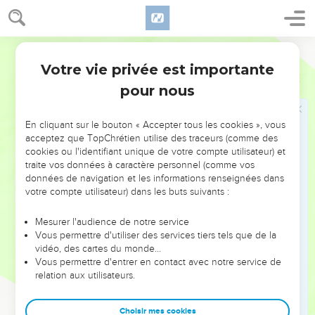
Harar.
35
Ahiam, fils de Sakar, de Harar. Éliphal, fils d’Our.
Segond 1978 (Colombe)
36
Hépher, de Mekéra. Ahiya, de Palôn.
Votre vie privée est importante
37
Hetsro, de Karmel. Naaraï, fils d’Ézbaï.
1 Chroniques
11
pour nous
38
Joël, frère de Nathan. Mibhar, fils d’Hagri.
39
Tséleq, l’Ammonite. Nahraï, de Béroth, qui portait les
En cliquant sur le bouton « Accepter tous les cookies », vous
armes de Joab, fils de Tserouya.
acceptez que TopChrétien utilise des traceurs (comme des
40
Ira, de Yéter. Gareb, de Yéter.
cookies ou l'identifiant unique de votre compte utilisateur) et
traite vos données à caractère personnel (comme vos
41
Urie, le Hittite. Zabad, fils d’Ahlaï.
données de navigation et les informations renseignées dans
42
votre compte utilisateur) dans les buts suivants :
Adina, fils de Chiza, le Rubénite, chef des Rubénites, et
trente avec lui.
Mesurer l'audience de notre service
43
Hanân, fils de Maaka. Josaphat, de Mitni.
Vous permettre d'utiliser des services tiers tels que de la
vidéo, des cartes du monde…
44
Ouzzia, d’Achtaroth. Chama et Yehiel, fils de Hotam,
Vous permettre d'entrer en contact avec notre service de
d’Aroër.
relation aux utilisateurs.
45
Yediaël, fils de Chimri. Yoha, son frère, le Titsite.
46
Éliel, de Mahavim, Yeribaï et Yochavia, fils d’Elnaam.
Choisir mes cookies