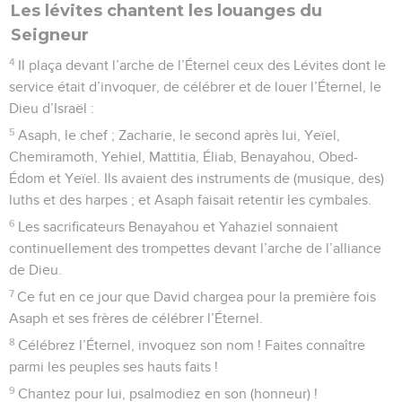
Les lévites chantent les louanges du
Seigneur
4
Il plaça devant l’arche de l’Éternel ceux des Lévites dont le
service était d’invoquer, de célébrer et de louer l’Éternel, le
Dieu d’Israël :
5
Asaph, le chef ; Zacharie, le second après lui, Yeïel,
Chemiramoth, Yehiel, Mattitia, Éliab, Benayahou, Obed-
Édom et Yeïel. Ils avaient des instruments de (musique, des)
luths et des harpes ; et Asaph faisait retentir les cymbales.
6
Les sacrificateurs Benayahou et Yahaziel sonnaient
continuellement des trompettes devant l’arche de l’alliance
de Dieu.
7
Ce fut en ce jour que David chargea pour la première fois
Asaph et ses frères de célébrer l’Éternel.
8
Célébrez l’Éternel, invoquez son nom ! Faites connaître
parmi les peuples ses hauts faits !
9
Chantez pour lui, psalmodiez en son (honneur) !