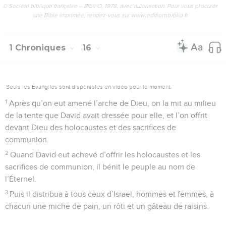
© Société biblique française – Bibli’O, 1978, avec autorisation. Pour vous procurer
une Bible imprimée, rendez-vous sur www.editionsbiblio.fr
1 Chroniques
16
Seuls les Évangiles sont disponibles en vidéo pour le moment.
1
Après qu’on eut amené l’arche de Dieu, on la mit au milieu
de la tente que David avait dressée pour elle, et l’on offrit
devant Dieu des holocaustes et des sacrifices de
communion.
2
Quand David eut achevé d’offrir les holocaustes et les
sacrifices de communion, il bénit le peuple au nom de
l’Éternel.
3
Puis il distribua à tous ceux d’Israël, hommes et femmes, à
chacun une miche de pain, un rôti et un gâteau de raisins.