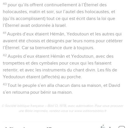
40
pour qu’ils offrent continuellement à l’Éternel des
holocaustes, matin et soir, sur l’autel des holocaustes, et
(qu’ils accomplissent) tout ce qui est écrit dans la loi que
l’Éternel avait ordonnée à Israël.
41
Auprès d’eux étaient Hémân, Yedoutoun et les autres qui
avaient été choisis et désignés par leurs noms pour célébrer
l’Éternel. Car sa bienveillance dure à toujours.
42
Auprès d’eux étaient Hémân et Yedoutoun, avec des
trompettes et des cymbales pour ceux qui les faisaient
retentir, et avec les instruments du chant divin. Les fils de
Yedoutoun étaient (affectés) au porche.
43
Tout le peuple s’en alla chacun dans sa maison, et David
s’en retourna pour bénir sa maison.
© Société biblique française – Bibli’O, 1978, avec autorisation. Pour vous procurer
une Bible imprimée, rendez-vous sur www.editionsbiblio.fr