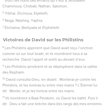
Voici les noms des enfants qu’il eut à Jérusalem :
Chammoua, Chobab, Nathan, Salomon,
5
Yibhar, Élichoua, Elpéleth,
6
Noga, Népheg, Yaphia,
7
Élichama, Beélyada et Éliphéleth.
Victoires de David sur les Philistins
8
Les Philistins apprirent que David avait reçu l’onction
comme roi sur tout Israël, et ils montèrent tous à sa
recherche. David l’apprit et sortit au-devant d’eux.
9
Les Philistins arrivèrent et se déployèrent dans la vallée
des Rephaïm.
10
David consulta Dieu, en disant : Monterai-je contre les
Philistins, et les livreras-tu entre mes mains ? L’Éternel lui
dit : Monte, et je les livrerai entre tes mains.
11
Ils montèrent à Baal-Peratsim, où David les battit. Puis il
dit : Dieu a fait une brèche dans (les rangs de) mes ennemis