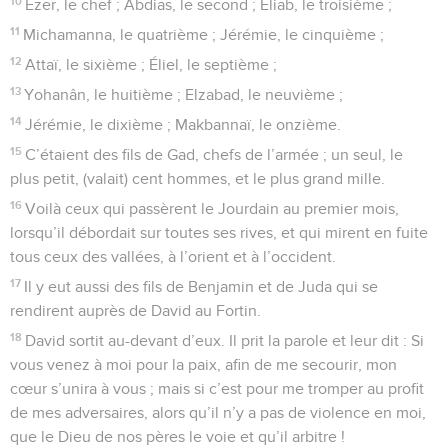
10
Ézer, le chef ; Abdias, le second ; Éliab, le troisième ;
11
Michamanna, le quatrième ; Jérémie, le cinquième ;
12
Attaï, le sixième ; Éliel, le septième ;
13
Yohanân, le huitième ; Elzabad, le neuvième ;
14
Jérémie, le dixième ; Makbannaï, le onzième.
15
C’étaient des fils de Gad, chefs de l’armée ; un seul, le
plus petit, (valait) cent hommes, et le plus grand mille.
16
Voilà ceux qui passèrent le Jourdain au premier mois,
lorsqu’il débordait sur toutes ses rives, et qui mirent en fuite
tous ceux des vallées, à l’orient et à l’occident.
17
Il y eut aussi des fils de Benjamin et de Juda qui se
rendirent auprès de David au Fortin.
18
David sortit au-devant d’eux. Il prit la parole et leur dit : Si
vous venez à moi pour la paix, afin de me secourir, mon
cœur s’unira à vous ; mais si c’est pour me tromper au profit
de mes adversaires, alors qu’il n’y a pas de violence en moi,
que le Dieu de nos pères le voie et qu’il arbitre !