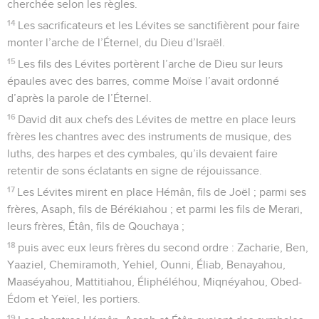
cherchée selon les règles.
14
Les sacrificateurs et les Lévites se sanctifièrent pour faire
monter l’arche de l’Éternel, du Dieu d’Israël.
15
Les fils des Lévites portèrent l’arche de Dieu sur leurs
épaules avec des barres, comme Moïse l’avait ordonné
d’après la parole de l’Éternel.
16
David dit aux chefs des Lévites de mettre en place leurs
frères les chantres avec des instruments de musique, des
luths, des harpes et des cymbales, qu’ils devaient faire
retentir de sons éclatants en signe de réjouissance.
17
Les Lévites mirent en place Hémân, fils de Joël ; parmi ses
frères, Asaph, fils de Bérékiahou ; et parmi les fils de Merari,
leurs frères, Étân, fils de Qouchaya ;
18
puis avec eux leurs frères du second ordre : Zacharie, Ben,
Yaaziel, Chemiramoth, Yehiel, Ounni, Éliab, Benayahou,
Maaséyahou, Mattitiahou, Éliphéléhou, Miqnéyahou, Obed-
Édom et Yeïel, les portiers.
19