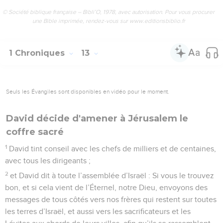
© Société biblique française – Bibli’O, 1978, avec autorisation. Pour vous procurer
une Bible imprimée, rendez-vous sur www.editionsbiblio.fr
1 Chroniques
13
Seuls les Évangiles sont disponibles en vidéo pour le moment.
David décide d'amener à Jérusalem le
coffre sacré
1
David tint conseil avec les chefs de milliers et de centaines,
avec tous les dirigeants ;
2
et David dit à toute l’assemblée d’Israël : Si vous le trouvez
bon, et si cela vient de l’Éternel, notre Dieu, envoyons des
messages de tous côtés vers nos frères qui restent sur toutes
les terres d’Israël, et aussi vers les sacrificateurs et les