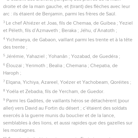
droite et de la main gauche, et (tirant) des flèches avec leur
arc : ils étaient de Benjamin, parmi les frères de Saül.
3
Le chef Ahiézer et Joas, fils de Chemaa, de Guibea ; Yeziel
et Péleth, fils d’Azmaveth ; Beraka ; Jéhu, d’Anatoth ;
4
Yichmaeya, de Gabaon, vaillant parmi les trente et à la tête
des trente ;
5
Jérémie, Yahaziel ; Yohanân ; Yozabad, de Guedéra ;
6
Élouzaï ; Yerimoth ; Bealia ; Chemaria ; Chepatia, de
Haroph ;
7
Elqana, Yichiya, Azareel, Yoézer et Yachobeam, Qoréites ;
8
Yoéla et Zebadia, fils de Yercham, de Guedor.
9
Parmi les Gadites, de vaillants héros se détachèrent (pour
aller) vers David au Fortin du désert ; c’étaient des soldats
exercés à la guerre munis du bouclier et de la lance,
semblables à des lions, et aussi rapides que des gazelles sur
les montagnes.