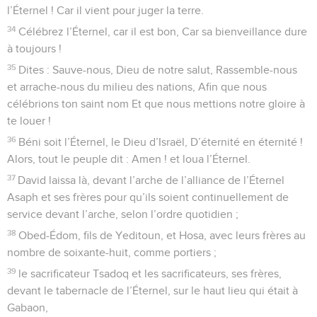
l’Éternel ! Car il vient pour juger la terre.
34
Célébrez l’Éternel, car il est bon, Car sa bienveillance dure
à toujours !
35
Dites : Sauve-nous, Dieu de notre salut, Rassemble-nous
et arrache-nous du milieu des nations, Afin que nous
célébrions ton saint nom Et que nous mettions notre gloire à
te louer !
36
Béni soit l’Éternel, le Dieu d’Israël, D’éternité en éternité !
Alors, tout le peuple dit : Amen ! et loua l’Éternel.
37
David laissa là, devant l’arche de l’alliance de l’Éternel
Asaph et ses frères pour qu’ils soient continuellement de
service devant l’arche, selon l’ordre quotidien ;
38
Obed-Édom, fils de Yeditoun, et Hosa, avec leurs frères au
nombre de soixante-huit, comme portiers ;
39
le sacrificateur Tsadoq et les sacrificateurs, ses frères,
devant le tabernacle de l’Éternel, sur le haut lieu qui était à
Gabaon,