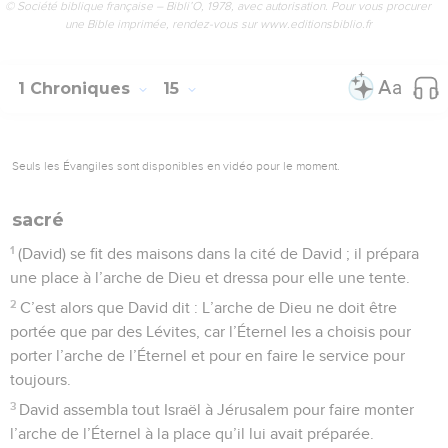
© Société biblique française – Bibli’O, 1978, avec autorisation. Pour vous procurer
une Bible imprimée, rendez-vous sur www.editionsbiblio.fr
1 Chroniques
15
Seuls les Évangiles sont disponibles en vidéo pour le moment.
sacré
1
(David) se fit des maisons dans la cité de David ; il prépara
une place à l’arche de Dieu et dressa pour elle une tente.
2
C’est alors que David dit : L’arche de Dieu ne doit être
portée que par des Lévites, car l’Éternel les a choisis pour
porter l’arche de l’Éternel et pour en faire le service pour
toujours.
3
David assembla tout Israël à Jérusalem pour faire monter
l’arche de l’Éternel à la place qu’il lui avait préparée.