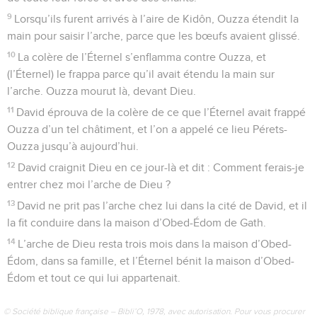
9
Lorsqu’ils furent arrivés à l’aire de Kidôn, Ouzza étendit la
main pour saisir l’arche, parce que les bœufs avaient glissé.
10
La colère de l’Éternel s’enflamma contre Ouzza, et
(l’Éternel) le frappa parce qu’il avait étendu la main sur
l’arche. Ouzza mourut là, devant Dieu.
11
David éprouva de la colère de ce que l’Éternel avait frappé
Ouzza d’un tel châtiment, et l’on a appelé ce lieu Pérets-
Ouzza jusqu’à aujourd’hui.
12
David craignit Dieu en ce jour-là et dit : Comment ferais-je
entrer chez moi l’arche de Dieu ?
13
David ne prit pas l’arche chez lui dans la cité de David, et il
la fit conduire dans la maison d’Obed-Édom de Gath.
14
L’arche de Dieu resta trois mois dans la maison d’Obed-
Édom, dans sa famille, et l’Éternel bénit la maison d’Obed-
Édom et tout ce qui lui appartenait.
© Société biblique française – Bibli’O, 1978, avec autorisation. Pour vous procurer