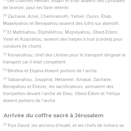
Les chantres Hémân, Asaph et Étân avaient des cymbales
de bronze, pour les faire retentir.
20
Zacharie, Aziel, Chemiramoth, Yehiel, Ounni, Éliab,
Maaséyahou et Benayahou avaient des luths sur alamoth.
21
Et Mattitiahou, Éliphéléhou, Miqnéyahou, Obed-Édom,
Yeïel et Azaziahou, avaient des harpes à huit (cordes) pour
conduire (le chant).
22
Kenaniahou, chef des Lévites pour le transport dirigeait le
transport car il était compétent.
23
Bérékia et Elqana étaient portiers de l’arche.
24
Sabaniahou, Josaphat, Netanéel, Amasaï, Zacharie,
Benayahou et Éliézer, les sacrificateurs, sonnaient des
trompettes devant l’arche de Dieu. Obed-Édom et Yehiya
étaient portiers de l’arche.
Arrivée du coffre sacré à Jérusalem
25
Puis David, les anciens d’Israël, et les chefs de milliers se