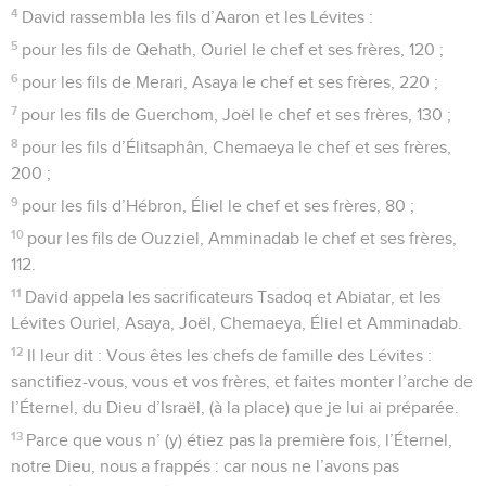
4
David rassembla les fils d’Aaron et les Lévites :
5
pour les fils de Qehath, Ouriel le chef et ses frères, 120 ;
6
pour les fils de Merari, Asaya le chef et ses frères, 220 ;
7
pour les fils de Guerchom, Joël le chef et ses frères, 130 ;
8
pour les fils d’Élitsaphân, Chemaeya le chef et ses frères,
200 ;
9
pour les fils d’Hébron, Éliel le chef et ses frères, 80 ;
10
pour les fils de Ouzziel, Amminadab le chef et ses frères,
112.
11
David appela les sacrificateurs Tsadoq et Abiatar, et les
Lévites Ouriel, Asaya, Joël, Chemaeya, Éliel et Amminadab.
12
Il leur dit : Vous êtes les chefs de famille des Lévites :
sanctifiez-vous, vous et vos frères, et faites monter l’arche de
l’Éternel, du Dieu d’Israël, (à la place) que je lui ai préparée.
13
Parce que vous n’ (y) étiez pas la première fois, l’Éternel,
notre Dieu, nous a frappés : car nous ne l’avons pas