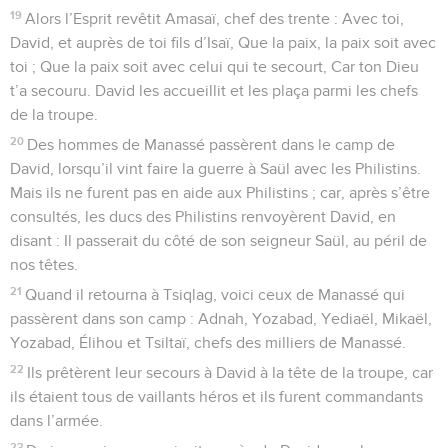
19
Alors l’Esprit revêtit Amasaï, chef des trente : Avec toi,
David, et auprès de toi fils d’Isaï, Que la paix, la paix soit avec
toi ; Que la paix soit avec celui qui te secourt, Car ton Dieu
t’a secouru. David les accueillit et les plaça parmi les chefs
de la troupe.
20
Des hommes de Manassé passèrent dans le camp de
David, lorsqu’il vint faire la guerre à Saül avec les Philistins.
Mais ils ne furent pas en aide aux Philistins ; car, après s’être
consultés, les ducs des Philistins renvoyèrent David, en
disant : Il passerait du côté de son seigneur Saül, au péril de
nos têtes.
21
Quand il retourna à Tsiqlag, voici ceux de Manassé qui
passèrent dans son camp : Adnah, Yozabad, Yediaël, Mikaël,
Yozabad, Élihou et Tsiltaï, chefs des milliers de Manassé.
22
Ils prêtèrent leur secours à David à la tête de la troupe, car
ils étaient tous de vaillants héros et ils furent commandants
dans l’armée.
23