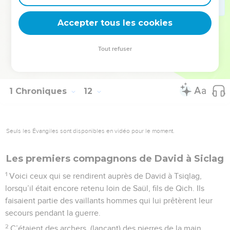
Yitma, le Moabite.
Accepter tous les cookies
47
Éliel, Obed et Yaasiel-Metsobaya.
© Société biblique française – Bibli’O, 1978, avec autorisation. Pour vous procurer
Tout refuser
une Bible imprimée, rendez-vous sur www.editionsbiblio.fr
1 Chroniques
12
Seuls les Évangiles sont disponibles en vidéo pour le moment.
Les premiers compagnons de David à Siclag
1
Voici ceux qui se rendirent auprès de David à Tsiqlag,
lorsqu’il était encore retenu loin de Saül, fils de Qich. Ils
faisaient partie des vaillants hommes qui lui prêtèrent leur
secours pendant la guerre.
2
C’étaient des archers, (lançant) des pierres de la main