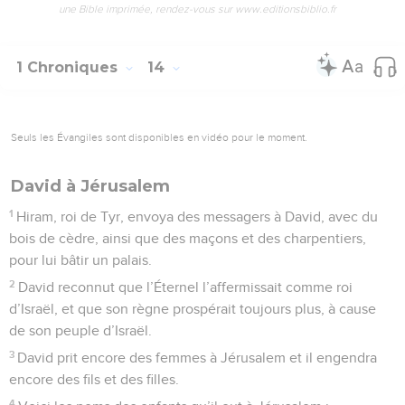
une Bible imprimée, rendez-vous sur www.editionsbiblio.fr
1 Chroniques
14
Seuls les Évangiles sont disponibles en vidéo pour le moment.
David à Jérusalem
1
Hiram, roi de Tyr, envoya des messagers à David, avec du
bois de cèdre, ainsi que des maçons et des charpentiers,
pour lui bâtir un palais.
2
David reconnut que l’Éternel l’affermissait comme roi
d’Israël, et que son règne prospérait toujours plus, à cause
de son peuple d’Israël.
3
David prit encore des femmes à Jérusalem et il engendra
encore des fils et des filles.
4