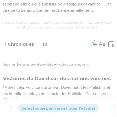
serviteur, afin qu’elle subsiste pour toujours devant toi ! Car
ce que tu bénis, ô Éternel, est béni éternellement.
© Société biblique française – Bibli’O, 1978, avec autorisation. Pour vous procurer
une Bible imprimée, rendez-vous sur www.editionsbiblio.fr
1 Chroniques
18
Seuls les Évangiles sont disponibles en vidéo pour le moment.
Victoires de David sur des nations voisines
1
Après cela, voici ce qui arriva : David battit les Philistins et
les humilia. Il enleva de la main des Philistins Gath et ses
dépendances.
2
Il battit les Moabites, et les Moabites furent assujettis à
Contenus
Versions
Commentaires
Strong
Dictionnaire
David, soumis à un tribut.