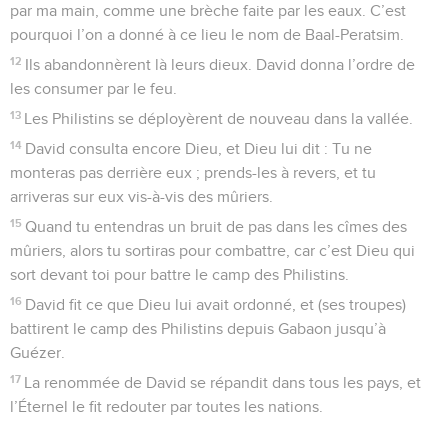
par ma main, comme une brèche faite par les eaux. C’est
pourquoi l’on a donné à ce lieu le nom de Baal-Peratsim.
12
Ils abandonnèrent là leurs dieux. David donna l’ordre de
les consumer par le feu.
13
Les Philistins se déployèrent de nouveau dans la vallée.
14
David consulta encore Dieu, et Dieu lui dit : Tu ne
monteras pas derrière eux ; prends-les à revers, et tu
arriveras sur eux vis-à-vis des mûriers.
15
Quand tu entendras un bruit de pas dans les cîmes des
mûriers, alors tu sortiras pour combattre, car c’est Dieu qui
sort devant toi pour battre le camp des Philistins.
16
David fit ce que Dieu lui avait ordonné, et (ses troupes)
battirent le camp des Philistins depuis Gabaon jusqu’à
Guézer.
17
La renommée de David se répandit dans tous les pays, et
l’Éternel le fit redouter par toutes les nations.