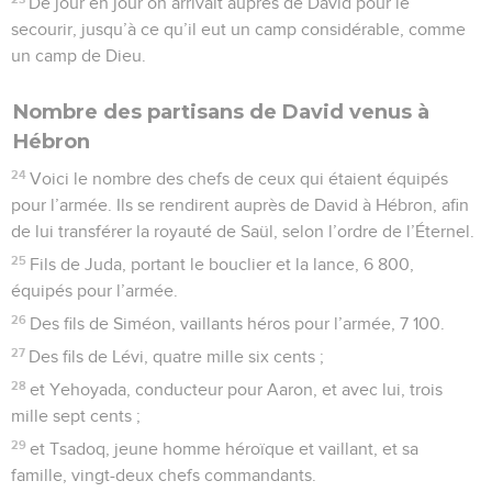
De jour en jour on arrivait auprès de David pour le
secourir, jusqu’à ce qu’il eut un camp considérable, comme
un camp de Dieu.
Nombre des partisans de David venus à
Hébron
24
Voici le nombre des chefs de ceux qui étaient équipés
pour l’armée. Ils se rendirent auprès de David à Hébron, afin
de lui transférer la royauté de Saül, selon l’ordre de l’Éternel.
25
Fils de Juda, portant le bouclier et la lance, 6 800,
équipés pour l’armée.
26
Des fils de Siméon, vaillants héros pour l’armée, 7 100.
27
Des fils de Lévi, quatre mille six cents ;
28
et Yehoyada, conducteur pour Aaron, et avec lui, trois
mille sept cents ;
29
et Tsadoq, jeune homme héroïque et vaillant, et sa
famille, vingt-deux chefs commandants.