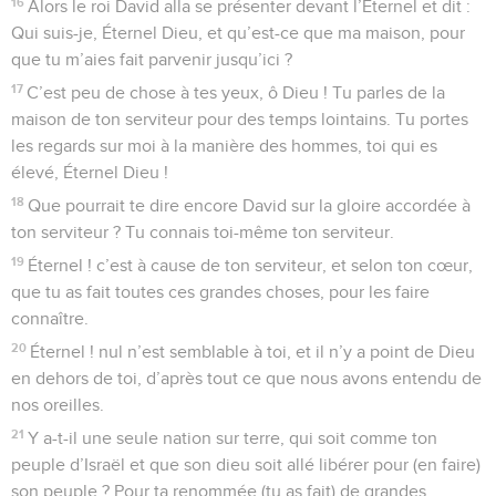
16
Alors le roi David alla se présenter devant l’Éternel et dit :
Qui suis-je, Éternel Dieu, et qu’est-ce que ma maison, pour
que tu m’aies fait parvenir jusqu’ici ?
17
C’est peu de chose à tes yeux, ô Dieu ! Tu parles de la
maison de ton serviteur pour des temps lointains. Tu portes
les regards sur moi à la manière des hommes, toi qui es
élevé, Éternel Dieu !
18
Que pourrait te dire encore David sur la gloire accordée à
ton serviteur ? Tu connais toi-même ton serviteur.
19
Éternel ! c’est à cause de ton serviteur, et selon ton cœur,
que tu as fait toutes ces grandes choses, pour les faire
connaître.
20
Éternel ! nul n’est semblable à toi, et il n’y a point de Dieu
en dehors de toi, d’après tout ce que nous avons entendu de
nos oreilles.
21
Y a-t-il une seule nation sur terre, qui soit comme ton
peuple d’Israël et que son dieu soit allé libérer pour (en faire)
son peuple ? Pour ta renommée (tu as fait) de grandes