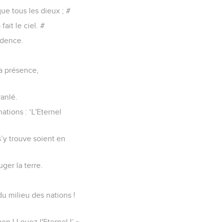
que tous les dieux ; #
ait le ciel. #
idence.
sa présence,
ranlé.
nations : ‘L'Eternel
s’y trouve soient en
uger la terre.
du milieu des nations !
men ! Louez l'Eternel !’ »