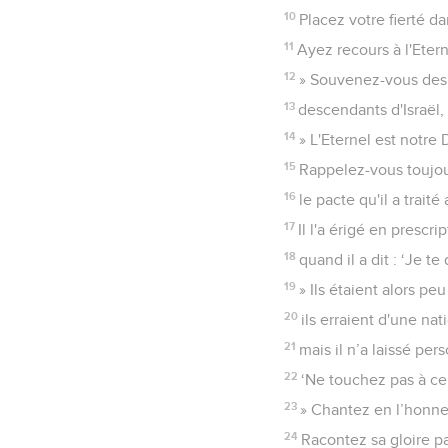
10
Placez votre fierté d
11
Ayez recours à l'Eter
12
» Souvenez-vous des 
13
descendants d'Israël, 
14
» L'Eternel est notre 
15
Rappelez-vous toujou
16
le pacte qu'il a trait
17
Il l'a érigé en prescr
18
quand il a dit : ‘Je t
19
» Ils étaient alors p
20
ils erraient d'une na
21
mais il n’a laissé per
22
‘Ne touchez pas à ceu
23
» Chantez en l’honneu
24
Racontez sa gloire pa