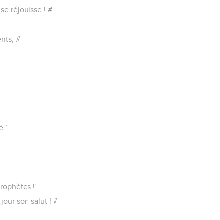
se réjouisse ! #
nts, #
é.’
rophètes !’
jour son salut ! #