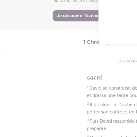
David fit ce que Dieu
jusqu'à Guézer.
17
La réputation de David
nations.
1 Chroniques
15
Seuls les É
sacré
1
David se construisit d
et dressa une tente pour
2
Il dit alors : « L'arch
porter son coffre et en f
3
Puis David rassembla to
préparée.
4