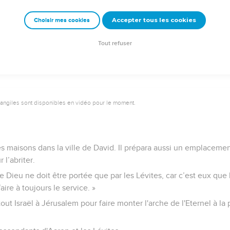
 lui avait ordonné et ils portèrent des coups à l'armée des Philis
Accepter tous les cookies
Choisir mes cookies
 se propagea dans tous les pays et l'Eternel fit de lui un objet d
Tout refuser
vangiles sont disponibles en vidéo pour le moment.
es maisons dans la ville de David. Il prépara aussi un emplaceme
 l’abriter.
e de Dieu ne doit être portée que par les Lévites, car c’est eux que 
aire à toujours le service. »
ut Israël à Jérusalem pour faire monter l'arche de l'Eternel à la pl