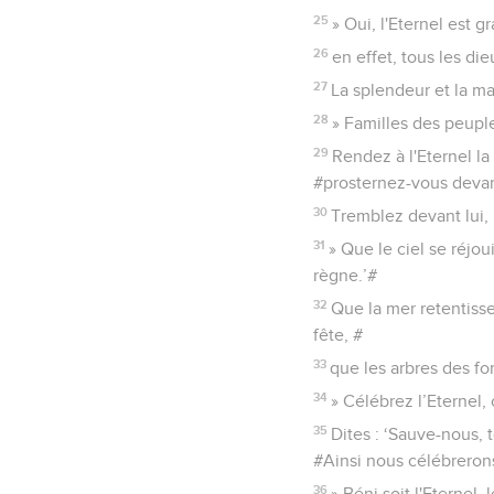
25
» Oui, l'Eternel est 
26
en effet, tous les die
27
La splendeur et la ma
28
» Familles des peuple
29
Rendez à l'Eternel l
#prosternez-vous devant
30
Tremblez devant lui, 
31
» Que le ciel se réjoui
règne.’#
32
Que la mer retentisse
fête, #
33
que les arbres des for
34
» Célébrez l’Eternel, 
35
Dites : ‘Sauve-nous, 
#Ainsi nous célébrerons
36
» Béni soit l'Eternel, 