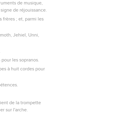
struments de musique,
n signe de réjouissance.
frères ; et, parmi les
amoth, Jehiel, Unni,
.
s pour les sopranos.
pes à huit cordes pour
pétences.
ient de la trompette
r sur l'arche.