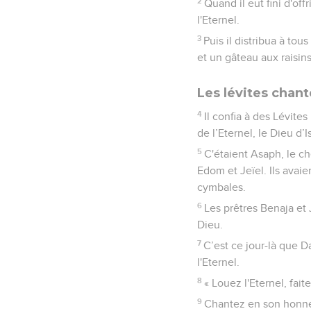
2
Quand il eut fini d'of
l'Eternel.
3
Puis il distribua à to
et un gâteau aux raisins
Les lévites chan
4
Il confia à des Lévites
de l’Eternel, le Dieu d’I
5
C'étaient Asaph, le ch
Edom et Jeïel. Ils avaie
cymbales.
6
Les prêtres Benaja et 
Dieu.
7
C’est ce jour-là que D
l'Eternel.
8
« Louez l'Eternel, fai
9
Chantez en son honneu