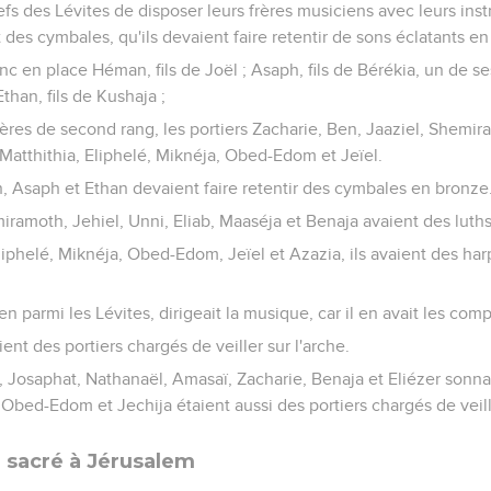
efs des Lévites de disposer leurs frères musiciens avec leurs in
 des cymbales, qu'ils devaient faire retentir de sons éclatants e
c en place Héman, fils de Joël ; Asaph, fils de Bérékia, un de ses 
Ethan, fils de Kushaja ;
rères de second rang, les portiers Zacharie, Ben, Jaaziel, Shemir
 Matthithia, Eliphelé, Miknéja, Obed-Edom et Jeïel.
 Asaph et Ethan devaient faire retentir des cymbales en bronze
iramoth, Jehiel, Unni, Eliab, Maaséja et Benaja avaient des luth
liphelé, Miknéja, Obed-Edom, Jeïel et Azazia, ils avaient des har
n parmi les Lévites, dirigeait la musique, car il en avait les com
ent des portiers chargés de veiller sur l'arche.
, Josaphat, Nathanaël, Amasaï, Zacharie, Benaja et Eliézer sonna
 Obed-Edom et Jechija étaient aussi des portiers chargés de veille
e sacré à Jérusalem