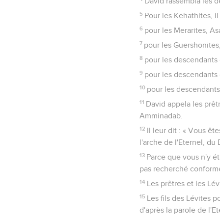
David rassembla les d
5
Pour les Kehathites, il 
6
pour les Merarites, Asa
7
pour les Guershonites, 
8
pour les descendants d
9
pour les descendants d
10
pour les descendants 
11
David appela les prêtr
Amminadab.
12
Il leur dit : « Vous ê
l'arche de l'Eternel, du
13
Parce que vous n'y éti
pas recherché conformé
14
Les prêtres et les Lév
15
Les fils des Lévites 
d'après la parole de l'Et