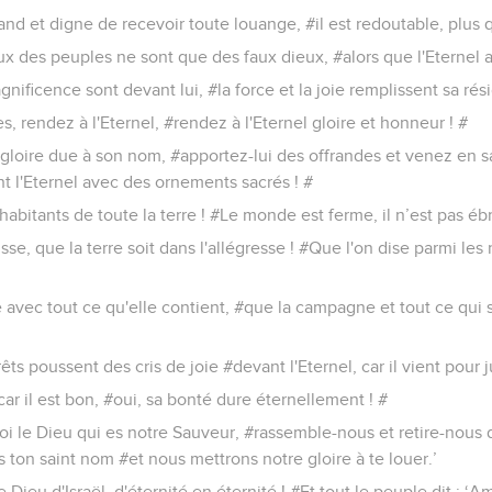
grand et digne de recevoir toute louange, #il est redoutable, plus 
ux des peuples ne sont que des faux dieux, #alors que l'Eternel a f
gnificence sont devant lui, #la force et la joie remplissent sa rés
s, rendez à l'Eternel, #rendez à l'Eternel gloire et honneur ! #
a gloire due à son nom, #apportez-lui des offrandes et venez en 
 l'Eternel avec des ornements sacrés ! #
habitants de toute la terre ! #Le monde est ferme, il n’est pas éb
sse, que la terre soit dans l'allégresse ! #Que l'on dise parmi les 
 avec tout ce qu'elle contient, #que la campagne et tout ce qui 
êts poussent des cris de joie #devant l'Eternel, car il vient pour j
car il est bon, #oui, sa bonté dure éternellement ! #
toi le Dieu qui es notre Sauveur, #rassemble-nous et retire-nous 
 ton saint nom #et nous mettrons notre gloire à te louer.’
le Dieu d'Israël, d'éternité en éternité ! #Et tout le peuple dit : ‘A