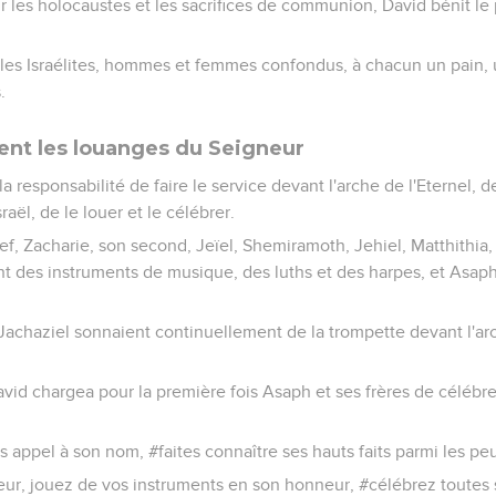
frir les holocaustes et les sacrifices de communion, David bénit 
us les Israélites, hommes et femmes confondus, à chacun un pain,
.
tent les louanges du Seigneur
 la responsabilité de faire le service devant l'arche de l'Eternel, 
sraël, de le louer et le célébrer.
ef, Zacharie, son second, Jeïel, Shemiramoth, Jehiel, Matthithia,
nt des instruments de musique, des luths et des harpes, et Asaph f
Jachaziel sonnaient continuellement de la trompette devant l'arc
avid chargea pour la première fois Asaph et ses frères de célébr
tes appel à son nom, #faites connaître ses hauts faits parmi les peu
r, jouez de vos instruments en son honneur, #célébrez toutes s