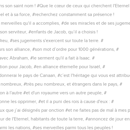
ans son saint nom ! #Que le cœur de ceux qui cherchent l'Eternel 
nel et à sa force, #recherchez constamment sa présence !
merveilles qu'il a accomplies, #de ses miracles et de ses jugeme
son serviteur, #enfants de Jacob, qu’il a choisis !
Dieu, #ses jugements s'exercent sur toute la terre. #
rs son alliance, #son mot d’ordre pour 1000 générations, #
é avec Abraham, #le serment qu'il a fait à Isaac. #
iption pour Jacob, #en alliance éternelle pour Israël, #
e donnerai le pays de Canaan, #c’est l'héritage qui vous est attribu
eu nombreux, #très peu nombreux, et étrangers dans le pays, #
tion à l'autre #et d'un royaume vers un autre peuple, #
sonne les opprimer, #et il a puni des rois à cause d'eux : #
x que j’ai désignés par onction #et ne faites pas de mal à mes p
r de l'Eternel, habitants de toute la terre, #annoncez de jour en 
rmi les nations, #ses merveilles parmi tous les peuples !