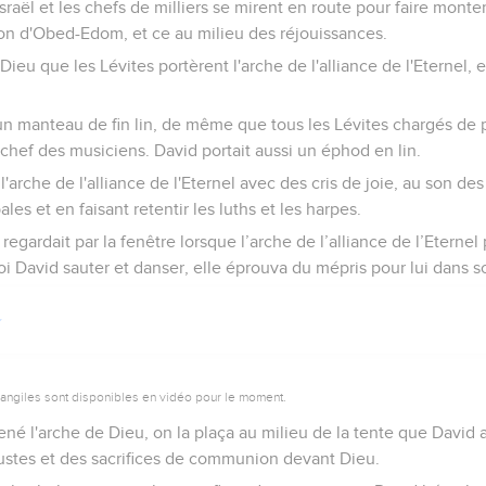
sraël et les chefs de milliers se mirent en route pour faire monter
son d'Obed-Edom, et ce au milieu des réjouissances.
Dieu que les Lévites portèrent l'arche de l'alliance de l'Eternel, et
'un manteau de fin lin, de même que tous les Lévites chargés de po
 chef des musiciens. David portait aussi un éphod en lin.
 l'arche de l'alliance de l'Eternel avec des cris de joie, au son des
es et en faisant retentir les luths et les harpes.
l, regardait par la fenêtre lorsque l’arche de l’alliance de l’Eternel
roi David sauter et danser, elle éprouva du mépris pour lui dans 
vangiles sont disponibles en vidéo pour le moment.
né l'arche de Dieu, on la plaça au milieu de la tente que David a
caustes et des sacrifices de communion devant Dieu.