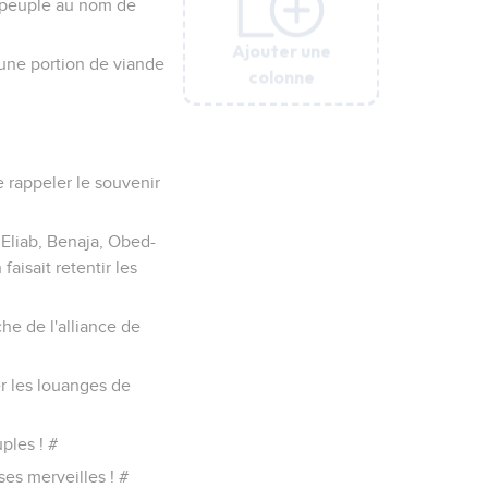
le peuple au nom de
Ajouter une
Ajouter une
Ajouter une
Ajouter une
Ajouter une
Ajouter une
 une portion de viande
colonne
colonne
colonne
colonne
colonne
colonne
de rappeler le souvenir
 Eliab, Benaja, Obed-
aisait retentir les
he de l'alliance de
er les louanges de
ples ! #
es merveilles ! #