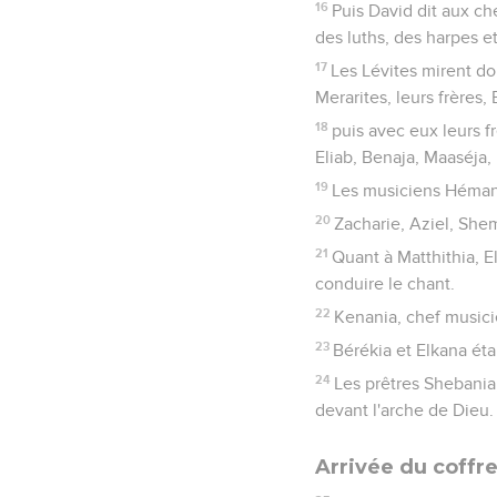
16
Puis David dit aux ch
des luths, des harpes et
17
Les Lévites mirent don
Merarites, leurs frères, 
18
puis avec eux leurs f
Eliab, Benaja, Maaséja,
19
Les musiciens Héman,
20
Zacharie, Aziel, Shem
21
Quant à Matthithia, E
conduire le chant.
22
Kenania, chef musicie
23
Bérékia et Elkana étai
24
Les prêtres Shebania
devant l'arche de Dieu.
Arrivée du coffr