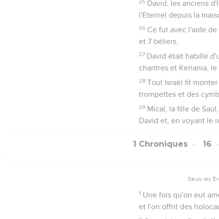
25
David, les anciens d'I
l'Eternel depuis la mai
26
Ce fut avec l'aide de 
et 7 béliers.
27
David était habillé d
chantres et Kenania, le
28
Tout Israël fit monter
trompettes et des cymbal
29
Mical, la fille de Saü
David et, en voyant le 
1 Chroniques
16
Seuls les É
1
Une fois qu'on eut ame
et l'on offrit des holo