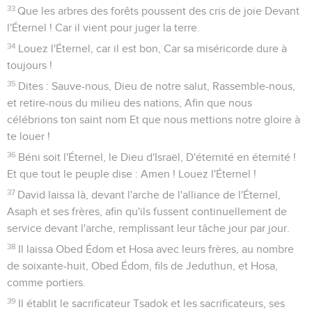
33
Que les arbres des forêts poussent des cris de joie Devant
l'Éternel ! Car il vient pour juger la terre.
34
Louez l'Éternel, car il est bon, Car sa miséricorde dure à
toujours !
35
Dites : Sauve-nous, Dieu de notre salut, Rassemble-nous,
et retire-nous du milieu des nations, Afin que nous
célébrions ton saint nom Et que nous mettions notre gloire à
te louer !
36
Béni soit l'Éternel, le Dieu d'Israël, D'éternité en éternité !
Et que tout le peuple dise : Amen ! Louez l'Éternel !
37
David laissa là, devant l'arche de l'alliance de l'Éternel,
Asaph et ses frères, afin qu'ils fussent continuellement de
service devant l'arche, remplissant leur tâche jour par jour.
38
Il laissa Obed Édom et Hosa avec leurs frères, au nombre
de soixante-huit, Obed Édom, fils de Jeduthun, et Hosa,
comme portiers.
39
Il établit le sacrificateur Tsadok et les sacrificateurs, ses