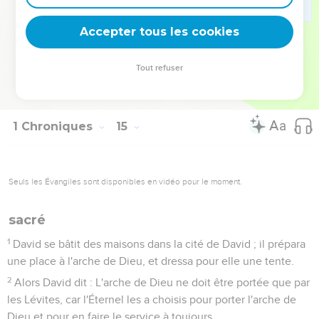
mûriers, alors tu sortiras pour combattre, car c'est Dieu qui
marche devant toi pour battre l'armée des Philistins.
Accepter tous les cookies
16
David fit ce que Dieu lui avait ordonné, et l'armée des
Philistins fut battue depuis Gabaon jusqu'à Guézer.
Tout refuser
17
La renommée de David se répandit dans tous les pays, et
l'Éternel le rendit redoutable à toutes les nations.
1 Chroniques
15
Seuls les Évangiles sont disponibles en vidéo pour le moment.
sacré
1
David se bâtit des maisons dans la cité de David ; il prépara
une place à l'arche de Dieu, et dressa pour elle une tente.
2
Alors David dit : L'arche de Dieu ne doit être portée que par
les Lévites, car l'Éternel les a choisis pour porter l'arche de
Dieu et pour en faire le service à toujours.