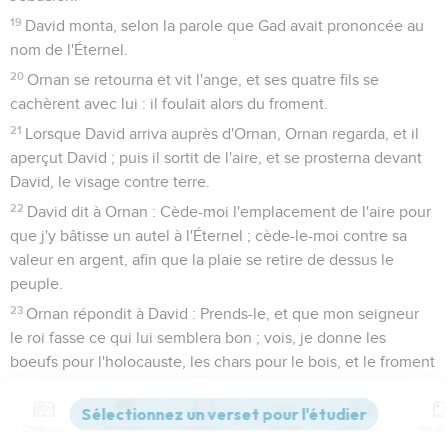
19
David monta, selon la parole que Gad avait prononcée au
nom de l'Éternel.
20
Ornan se retourna et vit l'ange, et ses quatre fils se
cachèrent avec lui : il foulait alors du froment.
21
Lorsque David arriva auprès d'Ornan, Ornan regarda, et il
aperçut David ; puis il sortit de l'aire, et se prosterna devant
David, le visage contre terre.
22
David dit à Ornan : Cède-moi l'emplacement de l'aire pour
que j'y bâtisse un autel à l'Éternel ; cède-le-moi contre sa
valeur en argent, afin que la plaie se retire de dessus le
peuple.
23
Ornan répondit à David : Prends-le, et que mon seigneur
le roi fasse ce qui lui semblera bon ; vois, je donne les
boeufs pour l'holocauste, les chars pour le bois, et le froment
pour l'offrande, je donne tout cela.
24
Mais le roi David dit à Ornan : Non ! je veux l'acheter
Contenus
Versions
Commentaires
Strong
Dictionnaire
contre sa valeur en argent, car je ne présenterai point à