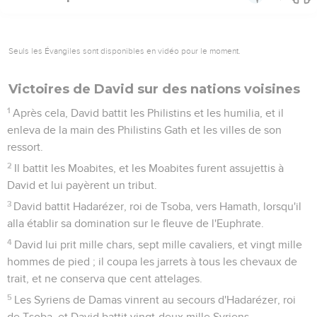
Seuls les Évangiles sont disponibles en vidéo pour le moment.
Victoires de David sur des nations voisines
1
Après cela, David battit les Philistins et les humilia, et il
enleva de la main des Philistins Gath et les villes de son
ressort.
2
Il battit les Moabites, et les Moabites furent assujettis à
David et lui payèrent un tribut.
3
David battit Hadarézer, roi de Tsoba, vers Hamath, lorsqu'il
alla établir sa domination sur le fleuve de l'Euphrate.
4
David lui prit mille chars, sept mille cavaliers, et vingt mille
hommes de pied ; il coupa les jarrets à tous les chevaux de
trait, et ne conserva que cent attelages.
5
Les Syriens de Damas vinrent au secours d'Hadarézer, roi
de Tsoba, et David battit vingt-deux mille Syriens.