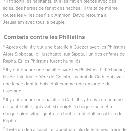
Il fit sortir les habitants, et il les mit en pièces avec des
scies, des herses de fer et des haches ; il traita de même
toutes les villes des fils d'Ammon. David retourna à
Jérusalem avec tout le peuple.
Combats contre les Philistins
4
Après cela, il y eut une bataille à Guézer avec les Philistins.
Alors Sibbecaï, le Huschatite, tua Sippaï, l'un des enfants de
Rapha. Et les Philistins furent humiliés.
5
Il y eut encore une bataille avec les Philistins. Et Elchanan,
fils de Jaïr, tua le frère de Goliath, Lachmi de Gath, qui avait
une lance dont le bois était comme une ensouple de
tisserand.
6
Il y eut encore une bataille à Gath. Il s'y trouva un homme
de haute taille, qui avait six doigts à chaque main et à
chaque pied, vingt-quatre en tout, et qui était aussi issu de
Rapha.
7
Il jeta un défi à Israël ; et Jonathan, fils de Schimea, frère de