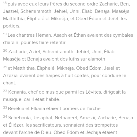
18
puis avec eux leurs frères du second ordre Zacharie, Ben,
Jaaziel, Schemiramoth, Jehiel, Unni, Éliab, Benaja, Maaséja,
Matthithia, Éliphelé et Miknéja, et Obed Édom et Jeïel, les
portiers.
19
Les chantres Héman, Asaph et Éthan avaient des cymbales
d'airain, pour les faire retentir.
20
Zacharie, Aziel, Schemiramoth, Jehiel, Unni, Éliab,
Maaséja et Benaja avaient des luths sur alamoth ;
21
et Matthithia, Éliphelé, Miknéja, Obed Édom, Jeïel et
Azazia, avaient des harpes à huit cordes, pour conduire le
chant.
22
Kenania, chef de musique parmi les Lévites, dirigeait la
musique, car il était habile.
23
Bérékia et Elkana étaient portiers de l'arche.
24
Schebania, Josaphat, Nethaneel, Amasaï, Zacharie, Benaja
et Éliézer, les sacrificateurs, sonnaient des trompettes
devant l'arche de Dieu. Obed Édom et Jechija étaient