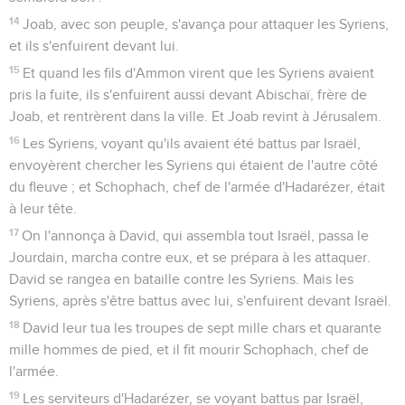
14
Joab, avec son peuple, s'avança pour attaquer les Syriens,
et ils s'enfuirent devant lui.
15
Et quand les fils d'Ammon virent que les Syriens avaient
pris la fuite, ils s'enfuirent aussi devant Abischaï, frère de
Joab, et rentrèrent dans la ville. Et Joab revint à Jérusalem.
16
Les Syriens, voyant qu'ils avaient été battus par Israël,
envoyèrent chercher les Syriens qui étaient de l'autre côté
du fleuve ; et Schophach, chef de l'armée d'Hadarézer, était
à leur tête.
17
On l'annonça à David, qui assembla tout Israël, passa le
Jourdain, marcha contre eux, et se prépara à les attaquer.
David se rangea en bataille contre les Syriens. Mais les
Syriens, après s'être battus avec lui, s'enfuirent devant Israël.
18
David leur tua les troupes de sept mille chars et quarante
mille hommes de pied, et il fit mourir Schophach, chef de
l'armée.
19
Les serviteurs d'Hadarézer, se voyant battus par Israël,