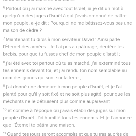
6
Partout où j'ai marché avec tout Israël, ai-je dit un mot à
quelqu'un des juges d'Israël à qui j'avais ordonné de paître
mon peuple, ai-je dit : Pourquoi ne me bâtissez-vous pas une
maison de cèdre ?
7
Maintenant tu diras à mon serviteur David : Ainsi parle
l'Éternel des armées : Je t'ai pris au pâturage, derrière les
brebis, pour que tu fusses chef de mon peuple d'Israël ;
8
j'ai été avec toi partout où tu as marché, j'ai exterminé tous
tes ennemis devant toi, et j'ai rendu ton nom semblable au
nom des grands qui sont sur la terre ;
9
j'ai donné une demeure à mon peuple d'Israël, et je l'ai
planté pour qu'il y soit fixé et ne soit plus agité, pour que les
méchants ne le détruisent plus comme auparavant
10
et comme à l'époque où j'avais établi des juges sur mon
peuple d'Israël. J'ai humilié tous tes ennemis. Et je t'annonce
que l'Éternel te bâtira une maison.
11
Quand tes jours seront accomplis et que tu iras auprès de