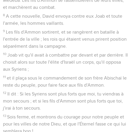
Médeba. Les fils d'Ammon se rassemblèrent de leurs villes,
et marchèrent au combat.
8
A cette nouvelle, David envoya contre eux Joab et toute
l'armée, les hommes vaillants.
9
Les fils d'Ammon sortirent, et se rangèrent en bataille à
l'entrée de la ville ; les rois qui étaient venus prirent position
séparément dans la campagne.
10
Joab vit qu'il avait à combattre par devant et par derrière. Il
choisit alors sur toute l'élite d'Israël un corps, qu'il opposa
aux Syriens ;
11
et il plaça sous le commandement de son frère Abischaï le
reste du peuple, pour faire face aux fils d'Ammon.
12
Il dit : Si les Syriens sont plus forts que moi, tu viendras à
mon secours ; et si les fils d'Ammon sont plus forts que toi,
j'irai à ton secours.
13
Sois ferme, et montrons du courage pour notre peuple et
pour les villes de notre Dieu, et que l'Éternel fasse ce qui lui
semblera bon !