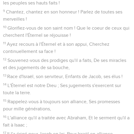
les peuples ses hauts faits !
9
Chantez, chantez en son honneur ! Parlez de toutes ses
merveilles !
10
Glorifiez-vous de son saint nom ! Que le coeur de ceux qui
cherchent l'Éternel se réjouisse !
11
Ayez recours à l'Éternel et à son appui, Cherchez
continuellement sa face !
12
Souvenez-vous des prodiges qu'il a faits, De ses miracles
et des jugements de sa bouche,
13
Race d'Israël, son serviteur, Enfants de Jacob, ses élus !
14
L'Éternel est notre Dieu ; Ses jugements s'exercent sur
toute la terre.
15
Rappelez-vous à toujours son alliance, Ses promesses
pour mille générations,
16
L'alliance qu'il a traitée avec Abraham, Et le serment qu'il a
fait à Isaac ;
17
Il l'a érigé pour Jacob en loi, Pour Israël en alliance