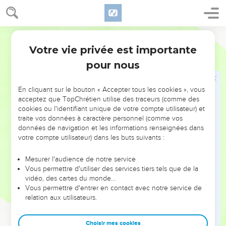
en fut informé, sortit au-devant d'eux.
9
Les Philistins arrivèrent, et se répandirent dans la vallée
des Rephaïm.
Segond 1910
10
David consulta Dieu, en disant : Monterai-je contre les
Votre vie privée est importante
1 Chroniques
14
Philistins, et les livreras-tu entre mes mains ? Et l'Éternel lui
pour nous
dit : Monte, et je les livrerai entre tes mains.
11
Ils montèrent à Baal Peratsim, où David les battit. Puis il
En cliquant sur le bouton « Accepter tous les cookies », vous
dit : Dieu a dispersé mes ennemis par ma main, comme des
acceptez que TopChrétien utilise des traceurs (comme des
eaux qui s'écoulent. C'est pourquoi l'on a donné à ce lieu le
cookies ou l'identifiant unique de votre compte utilisateur) et
traite vos données à caractère personnel (comme vos
nom de Baal Peratsim.
données de navigation et les informations renseignées dans
12
Ils laissèrent là leurs dieux, qui furent brûlés au feu d'après
votre compte utilisateur) dans les buts suivants :
l'ordre de David.
Mesurer l'audience de notre service
13
Les Philistins se répandirent de nouveau dans la vallée.
Vous permettre d'utiliser des services tiers tels que de la
14
David consulta encore Dieu. Et Dieu lui dit : Tu ne
vidéo, des cartes du monde…
Vous permettre d'entrer en contact avec notre service de
monteras pas après eux ; détourne-toi d'eux, et tu arriveras
relation aux utilisateurs.
sur eux vis-à-vis des mûriers.
15
Quand tu entendras un bruit de pas dans les cimes des
Choisir mes cookies