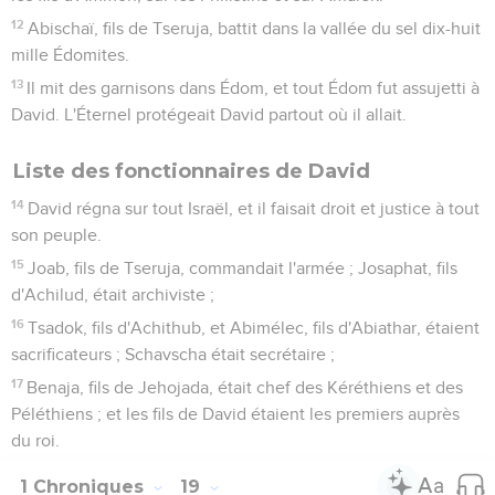
12
Abischaï, fils de Tseruja, battit dans la vallée du sel dix-huit
mille Édomites.
13
Il mit des garnisons dans Édom, et tout Édom fut assujetti à
David. L'Éternel protégeait David partout où il allait.
Liste des fonctionnaires de David
14
David régna sur tout Israël, et il faisait droit et justice à tout
son peuple.
15
Joab, fils de Tseruja, commandait l'armée ; Josaphat, fils
d'Achilud, était archiviste ;
16
Tsadok, fils d'Achithub, et Abimélec, fils d'Abiathar, étaient
sacrificateurs ; Schavscha était secrétaire ;
17
Benaja, fils de Jehojada, était chef des Kéréthiens et des
Péléthiens ; et les fils de David étaient les premiers auprès
du roi.
1 Chroniques
19