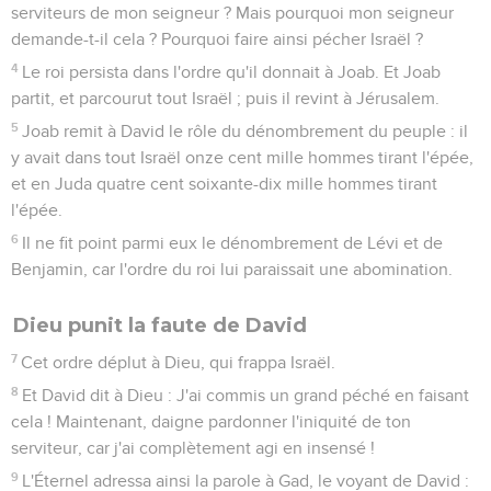
serviteurs de mon seigneur ? Mais pourquoi mon seigneur
demande-t-il cela ? Pourquoi faire ainsi pécher Israël ?
4
Le roi persista dans l'ordre qu'il donnait à Joab. Et Joab
partit, et parcourut tout Israël ; puis il revint à Jérusalem.
5
Joab remit à David le rôle du dénombrement du peuple : il
y avait dans tout Israël onze cent mille hommes tirant l'épée,
et en Juda quatre cent soixante-dix mille hommes tirant
l'épée.
6
Il ne fit point parmi eux le dénombrement de Lévi et de
Benjamin, car l'ordre du roi lui paraissait une abomination.
Dieu punit la faute de David
7
Cet ordre déplut à Dieu, qui frappa Israël.
8
Et David dit à Dieu : J'ai commis un grand péché en faisant
cela ! Maintenant, daigne pardonner l'iniquité de ton
serviteur, car j'ai complètement agi en insensé !
9
L'Éternel adressa ainsi la parole à Gad, le voyant de David :