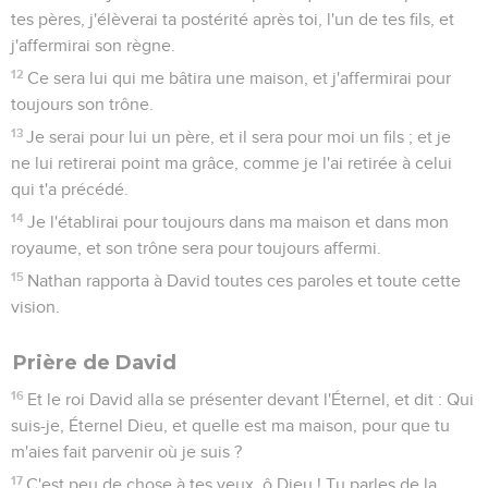
tes pères, j'élèverai ta postérité après toi, l'un de tes fils, et
j'affermirai son règne.
12
Ce sera lui qui me bâtira une maison, et j'affermirai pour
toujours son trône.
13
Je serai pour lui un père, et il sera pour moi un fils ; et je
ne lui retirerai point ma grâce, comme je l'ai retirée à celui
qui t'a précédé.
14
Je l'établirai pour toujours dans ma maison et dans mon
royaume, et son trône sera pour toujours affermi.
15
Nathan rapporta à David toutes ces paroles et toute cette
vision.
Prière de David
16
Et le roi David alla se présenter devant l'Éternel, et dit : Qui
suis-je, Éternel Dieu, et quelle est ma maison, pour que tu
m'aies fait parvenir où je suis ?
17
C'est peu de chose à tes yeux, ô Dieu ! Tu parles de la