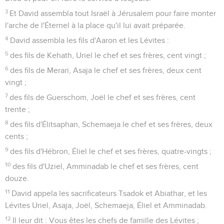
3
Et David assembla tout Israël à Jérusalem pour faire monter
l'arche de l'Éternel à la place qu'il lui avait préparée.
4
David assembla les fils d'Aaron et les Lévites :
5
des fils de Kehath, Uriel le chef et ses frères, cent vingt ;
6
des fils de Merari, Asaja le chef et ses frères, deux cent
vingt ;
7
des fils de Guerschom, Joël le chef et ses frères, cent
trente ;
8
des fils d'Élitsaphan, Schemaeja le chef et ses frères, deux
cents ;
9
des fils d'Hébron, Éliel le chef et ses frères, quatre-vingts ;
10
des fils d'Uziel, Amminadab le chef et ses frères, cent
douze.
11
David appela les sacrificateurs Tsadok et Abiathar, et les
Lévites Uriel, Asaja, Joël, Schemaeja, Éliel et Amminadab.
12
Il leur dit : Vous êtes les chefs de famille des Lévites ;