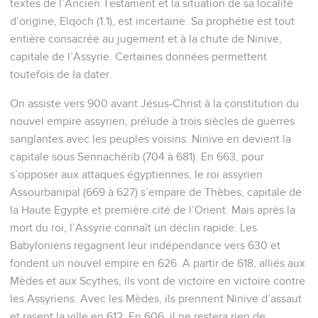
textes de l’Ancien Testament et la situation de sa localité
d’origine, Elqoch (1.1), est incertaine. Sa prophétie est tout
entière consacrée au jugement et à la chute de Ninive,
capitale de l’Assyrie. Certaines données permettent
toutefois de la dater.
On assiste vers 900 avant Jésus-Christ à la constitution du
nouvel empire assyrien, prélude à trois siècles de guerres
sanglantes avec les peuples voisins. Ninive en devient la
capitale sous Sennachérib (704 à 681). En 663, pour
s’opposer aux attaques égyptiennes, le roi assyrien
Assourbanipal (669 à 627) s’empare de Thèbes, capitale de
la Haute Egypte et première cité de l’Orient. Mais après la
mort du roi, l’Assyrie connaît un déclin rapide. Les
Babyloniens regagnent leur indépendance vers 630 et
fondent un nouvel empire en 626. A partir de 618, alliés aux
Mèdes et aux Scythes, ils vont de victoire en victoire contre
les Assyriens. Avec les Mèdes, ils prennent Ninive d’assaut
et rasent la ville en 612. En 606, il ne restera rien de