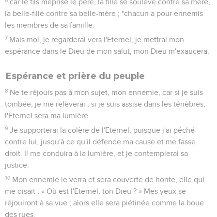
car le fils méprise le père, la fille se soulève contre sa mère,
la belle-fille contre sa belle-mère ; *chacun a pour ennemis
les membres de sa famille.
7
Mais moi, je regarderai vers l'Eternel, je mettrai mon
espérance dans le Dieu de mon salut, mon Dieu m'exaucera.
Espérance et prière du peuple
8
Ne te réjouis pas à mon sujet, mon ennemie, car si je suis
tombée, je me relèverai ; si je suis assise dans les ténèbres,
l'Eternel sera ma lumière.
9
Je supporterai la colère de l'Eternel, puisque j'ai péché
contre lui, jusqu'à ce qu'il défende ma cause et me fasse
droit. Il me conduira à la lumière, et je contemplerai sa
justice.
10
Mon ennemie le verra et sera couverte de honte, elle qui
me disait : « Où est l'Eternel, ton Dieu ? » Mes yeux se
réjouiront à sa vue ; alors elle sera piétinée comme la boue
des rues.