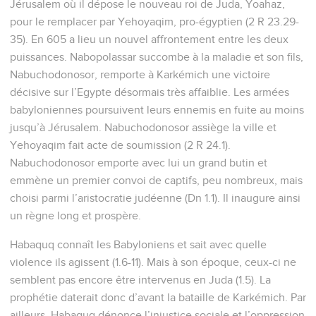
Jérusalem où il dépose le nouveau roi de Juda, Yoahaz,
pour le remplacer par Yehoyaqim, pro-égyptien (2 R 23.29-
35). En 605 a lieu un nouvel affrontement entre les deux
puissances. Nabopolassar succombe à la maladie et son fils,
Nabuchodonosor, remporte à Karkémich une victoire
décisive sur l’Egypte désormais très affaiblie. Les armées
babyloniennes poursuivent leurs ennemis en fuite au moins
jusqu’à Jérusalem. Nabuchodonosor assiège la ville et
Yehoyaqim fait acte de soumission (2 R 24.1).
Nabuchodonosor emporte avec lui un grand butin et
emmène un premier convoi de captifs, peu nombreux, mais
choisi parmi l’aristocratie judéenne (Dn 1.1). Il inaugure ainsi
un règne long et prospère.
Habaquq connaît les Babyloniens et sait avec quelle
violence ils agissent (1.6-11). Mais à son époque, ceux-ci ne
semblent pas encore être intervenus en Juda (1.5). La
prophétie daterait donc d’avant la bataille de Karkémich. Par
ailleurs, Habaquq dénonce l’injustice sociale et l’oppression