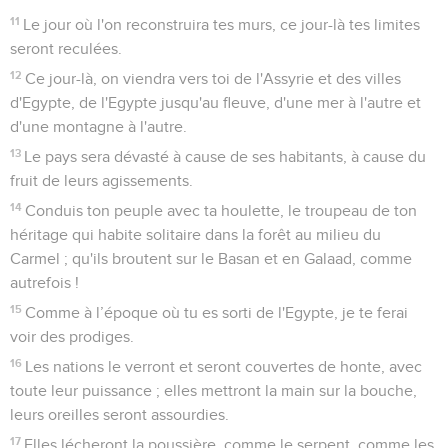
11
Le jour où l'on reconstruira tes murs, ce jour-là tes limites
seront reculées.
12
Ce jour-là, on viendra vers toi de l'Assyrie et des villes
d'Egypte, de l'Egypte jusqu'au fleuve, d'une mer à l'autre et
d'une montagne à l'autre.
13
Le pays sera dévasté à cause de ses habitants, à cause du
fruit de leurs agissements.
14
Conduis ton peuple avec ta houlette, le troupeau de ton
héritage qui habite solitaire dans la forêt au milieu du
Carmel ; qu'ils broutent sur le Basan et en Galaad, comme
autrefois !
15
Comme à l’époque où tu es sorti de l'Egypte, je te ferai
voir des prodiges.
16
Les nations le verront et seront couvertes de honte, avec
toute leur puissance ; elles mettront la main sur la bouche,
leurs oreilles seront assourdies.
17
Elles lécheront la poussière, comme le serpent, comme les