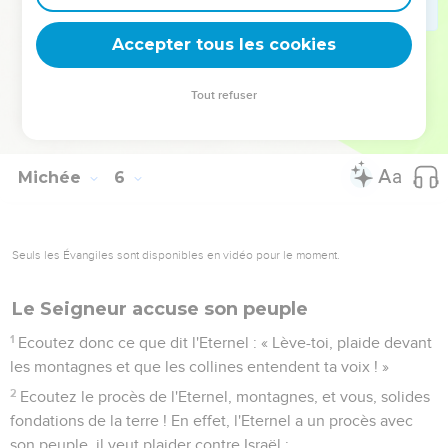
fabriqué.
Accepter tous les cookies
13
J'arracherai du milieu de toi tes poteaux sacrés et je
détruirai tes villes.
Tout refuser
14
J'exercerai ma vengeance avec colère, avec fureur, contre
les nations qui n'ont pas écouté.
Michée
6
Seuls les Évangiles sont disponibles en vidéo pour le moment.
Le Seigneur accuse son peuple
1
Ecoutez donc ce que dit l'Eternel : « Lève-toi, plaide devant
les montagnes et que les collines entendent ta voix ! »
2
Ecoutez le procès de l'Eternel, montagnes, et vous, solides
fondations de la terre ! En effet, l'Eternel a un procès avec
son peuple, il veut plaider contre Israël :