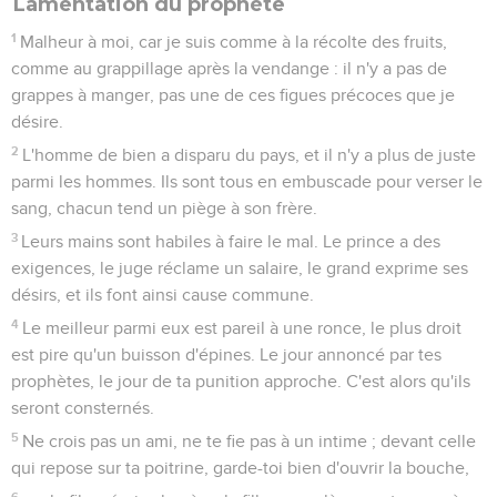
Lamentation du prophète
1
Malheur à moi, car je suis comme à la récolte des fruits,
comme au grappillage après la vendange : il n'y a pas de
grappes à manger, pas une de ces figues précoces que je
désire.
2
L'homme de bien a disparu du pays, et il n'y a plus de juste
parmi les hommes. Ils sont tous en embuscade pour verser le
sang, chacun tend un piège à son frère.
3
Leurs mains sont habiles à faire le mal. Le prince a des
exigences, le juge réclame un salaire, le grand exprime ses
désirs, et ils font ainsi cause commune.
4
Le meilleur parmi eux est pareil à une ronce, le plus droit
est pire qu'un buisson d'épines. Le jour annoncé par tes
prophètes, le jour de ta punition approche. C'est alors qu'ils
seront consternés.
5
Ne crois pas un ami, ne te fie pas à un intime ; devant celle
qui repose sur ta poitrine, garde-toi bien d'ouvrir la bouche,
6