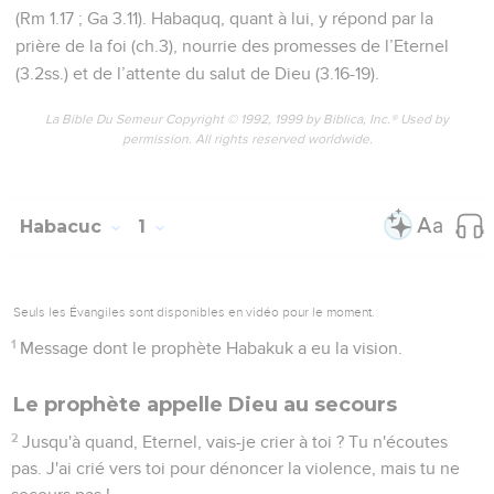
(Rm 1.17 ; Ga 3.11). Habaquq, quant à lui, y répond par la
prière de la foi (ch.3), nourrie des promesses de l’Eternel
(3.2ss.) et de l’attente du salut de Dieu (3.16-19).
La Bible Du Semeur Copyright © 1992, 1999 by Biblica, Inc.® Used by
permission. All rights reserved worldwide.
Habacuc
1
Seuls les Évangiles sont disponibles en vidéo pour le moment.
1
Message dont le prophète Habakuk a eu la vision.
Le prophète appelle Dieu au secours
2
Jusqu'à quand, Eternel, vais-je crier à toi ? Tu n'écoutes
pas. J'ai crié vers toi pour dénoncer la violence, mais tu ne