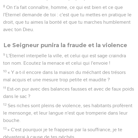
8
On t'a fait connaître, homme, ce qui est bien et ce que
l'Eternel demande de toi : c'est que tu mettes en pratique le
droit, que tu aimes la bonté et que tu marches humblement
avec ton Dieu.
Le Seigneur punira la fraude et la violence
9
L'Eternel interpelle la ville, et celui qui est sage craindra
ton nom. Ecoutez la menace et celui qui l'envoie !
10
« Y a-t-il encore dans la maison du méchant des trésors
mal acquis et une mesure trop petite et maudite ?
11
Est-on pur avec des balances fausses et avec de faux poids
dans le sac ?
12
Ses riches sont pleins de violence, ses habitants profèrent
le mensonge, et leur langue n'est que tromperie dans leur
bouche.
13
» C'est pourquoi je te frapperai par la souffrance, je te
dévasterai à cause de tes péchés.