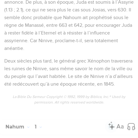
annonce. De plus, à son époque, Juda est soumis à l’Assyrie
(1.13 ; 2.1), ce qui ne sera plus le cas sous Josias, vers 630. Il
semble donc probable que Nahoum ait prophétisé sous le
règne de Manassé, entre 663 et 642, pour encourager Juda
à rester fidèle à l’Eternel et à résister à l’influence
assyrienne. Car Ninive, proclame-t-il, sera totalement
anéantie.
Deux siècles plus tard, le général grec Xénophon traversera
les ruines de Ninive, sans même savoir le nom de la ville ou
du peuple qui l’avait habitée. Le site de Ninive n’a d’ailleurs
été redécouvert qu’à une époque récente, en 1845.
La Bible Du Semeur Copyright © 1992, 1999 by Biblica, Inc.® Used by
permission. All rights reserved worldwide.
Nahum
1