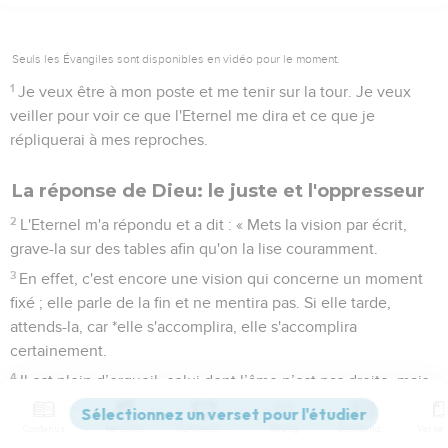
Seuls les Évangiles sont disponibles en vidéo pour le moment.
1
Je veux être à mon poste et me tenir sur la tour. Je veux
veiller pour voir ce que l'Eternel me dira et ce que je
répliquerai à mes reproches.
La réponse de Dieu: le juste et l'oppresseur
2
L'Eternel m'a répondu et a dit : « Mets la vision par écrit,
grave-la sur des tables afin qu'on la lise couramment.
3
En effet, c'est encore une vision qui concerne un moment
fixé ; elle parle de la fin et ne mentira pas. Si elle tarde,
attends-la, car *elle s'accomplira, elle s'accomplira
certainement.
4
Il est plein d’orgueil, celui dont l’âme n’est pas droite, mais
*le juste vivra par sa foi. »
Contenus
Versions
Commentaires
Strong
Dictionnaire
5
Certes le vin est traître : l'arrogant ne reste pas tranquille, il