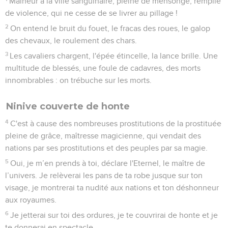
Malheur à la ville sanguinaire, pleine de mensonge, remplie
de violence, qui ne cesse de se livrer au pillage !
2
On entend le bruit du fouet, le fracas des roues, le galop
des chevaux, le roulement des chars.
3
Les cavaliers chargent, l'épée étincelle, la lance brille. Une
multitude de blessés, une foule de cadavres, des morts
innombrables : on trébuche sur les morts.
Ninive couverte de honte
4
C'est à cause des nombreuses prostitutions de la prostituée
pleine de grâce, maîtresse magicienne, qui vendait des
nations par ses prostitutions et des peuples par sa magie.
5
Oui, je m’en prends à toi, déclare l'Eternel, le maître de
l’univers. Je relèverai les pans de ta robe jusque sur ton
visage, je montrerai ta nudité aux nations et ton déshonneur
aux royaumes.
6
Je jetterai sur toi des ordures, je te couvrirai de honte et je
te donnerai en spectacle.