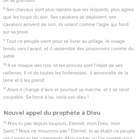
de sa grandeur.
8
Ses chevaux sont plus rapides que les léopards, plus agiles
que les loups du soir. Ses cavaliers se déploient, ses
cavaliers arrivent de loin, ils volent comme l'aigle qui fond
sur sa proie.
9
Tout ce peuple vient pour se livrer au pillage, le visage
tendu vers l’avant, et il rassemble des prisonniers comme du
sable.
10
Il se moque des rois, et les princes sont l'objet de ses
railleries. Il rit de toutes les forteresses : il amoncelle de la
terre et il les prend.
11
Alors il change d’avis et poursuit sa marche, et il se rend
coupable. Sa force à lui, voilà son dieu !
Nouvel appel du prophète à Dieu
12
N'es-tu pas depuis toujours, Eternel, mon Dieu, mon
Saint ? Nous ne mourrons pas ! Eternel, tu as établi ce peuple
pour exercer tes jugements. Mon rocher, tu l'as appelé pour