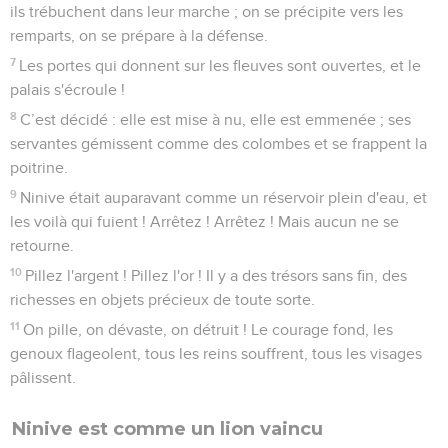
ils trébuchent dans leur marche ; on se précipite vers les
remparts, on se prépare à la défense.
7
Les portes qui donnent sur les fleuves sont ouvertes, et le
palais s'écroule !
8
C’est décidé : elle est mise à nu, elle est emmenée ; ses
servantes gémissent comme des colombes et se frappent la
poitrine.
9
Ninive était auparavant comme un réservoir plein d'eau, et
les voilà qui fuient ! Arrêtez ! Arrêtez ! Mais aucun ne se
retourne.
10
Pillez l'argent ! Pillez l'or ! Il y a des trésors sans fin, des
richesses en objets précieux de toute sorte.
11
On pille, on dévaste, on détruit ! Le courage fond, les
genoux flageolent, tous les reins souffrent, tous les visages
pâlissent.
Ninive est comme un lion vaincu