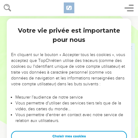
7
Le reste de Jacob sera parmi les nations, au milieu des
peuples nombreux, pareil à un lion parmi les bêtes de la
Segond 21
forêt, pareil à un lionceau parmi les troupeaux de brebis :
Votre vie privée est importante
lorsqu'il passe, il piétine et déchire sans personne pour
Michée
5
délivrer ses victimes.
pour nous
8
Que ta main se lève sur tes adversaires, et que tous tes
ennemis soient supprimés !
En cliquant sur le bouton « Accepter tous les cookies », vous
acceptez que TopChrétien utilise des traceurs (comme des
cookies ou l'identifiant unique de votre compte utilisateur) et
Le Seigneur supprimera tous les faux appuis
traite vos données à caractère personnel (comme vos
données de navigation et les informations renseignées dans
9
Ce jour-là, déclare l'Eternel, je supprimerai du milieu de toi
votre compte utilisateur) dans les buts suivants :
tes chevaux et je détruirai tes chars.
10
Je supprimerai les villes de ton pays et je renverserai
Mesurer l'audience de notre service
Vous permettre d'utiliser des services tiers tels que de la
toutes tes forteresses.
vidéo, des cartes du monde…
11
Je supprimerai de chez toi la magie et tu n'auras plus de
Vous permettre d'entrer en contact avec notre service de
devins ;
relation aux utilisateurs.
12
je supprimerai du milieu de toi tes idoles et tes statues, et
Choisir mes cookies
tu ne te prosterneras plus devant ce que tes mains ont