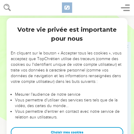
Cinq fois j'ai reçu des Juifs les quarante coups moins un,
25
trois fois j'ai été fouetté, une fois j'ai été lapidé, trois fois
j'ai fait naufrage, j'ai passé un jour et une nuit dans la mer.
Segond 21
26
Fréquemment en voyage, j'ai été en danger sur les
Votre vie privée est importante
2 Corinthiens
11
fleuves, en danger de la part des brigands, en danger de la
pour nous
part de mes compatriotes, en danger de la part des non-
Juifs, en danger dans les villes, en danger dans les déserts,
En cliquant sur le bouton « Accepter tous les cookies », vous
en danger sur la mer, en danger parmi les prétendus frères.
acceptez que TopChrétien utilise des traceurs (comme des
27
J'ai connu le travail et la peine, j’ai été exposé à de
cookies ou l'identifiant unique de votre compte utilisateur) et
traite vos données à caractère personnel (comme vos
nombreuses privations de sommeil, à la faim et à la soif, à de
données de navigation et les informations renseignées dans
nombreux jeûnes, au froid et au dénuement.
votre compte utilisateur) dans les buts suivants :
28
Et, sans parler du reste, je suis assailli chaque jour par le
souci que j’ai de toutes les Eglises.
Mesurer l'audience de notre service
Vous permettre d'utiliser des services tiers tels que de la
29
Qui est faible sans que je sois faible ? Qui vient à tomber
vidéo, des cartes du monde…
sans que je brûle ?
Vous permettre d'entrer en contact avec notre service de
relation aux utilisateurs.
30
S'il faut se vanter, c'est de ma faiblesse que je me
vanterai !
Choisir mes cookies
31