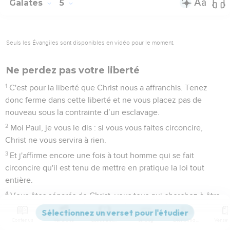
Galates
5
Seuls les Évangiles sont disponibles en vidéo pour le moment.
Ne perdez pas votre liberté
1
C'est pour la liberté que Christ nous a affranchis. Tenez
donc ferme dans cette liberté et ne vous placez pas de
nouveau sous la contrainte d’un esclavage.
2
Moi Paul, je vous le dis : si vous vous faites circoncire,
Christ ne vous servira à rien.
3
Et j'affirme encore une fois à tout homme qui se fait
circoncire qu'il est tenu de mettre en pratique la loi tout
entière.
4
Vous êtes séparés de Christ, vous tous qui cherchez à être
considérés comme justes dans le cadre de la loi, vous êtes
déchus de la grâce.
Contenus
Versions
Commentaires
Strong
Dictionnaire