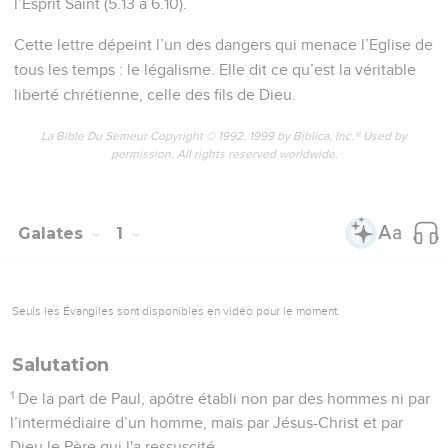
l’Esprit Saint (5.13 à 6.10).
Cette lettre dépeint l’un des dangers qui menace l’Eglise de
tous les temps : le légalisme. Elle dit ce qu’est la véritable
liberté chrétienne, celle des fils de Dieu.
La Bible Du Semeur Copyright © 1992, 1999 by Biblica, Inc.® Used by
permission. All rights reserved worldwide.
Galates
1
Seuls les Évangiles sont disponibles en vidéo pour le moment.
Salutation
1
De la part de Paul, apôtre établi non par des hommes ni par
l’intermédiaire d’un homme, mais par Jésus-Christ et par
Dieu le Père qui l'a ressuscité,