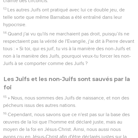
crainte des circoncis.
13
Les autres Juifs ont pratiqué avec lui ce double jeu, de
telle sorte que même Barnabas a été entraîné dans leur
hypocrisie.
14
Quand j'ai vu qu'ils ne marchaient pas droit, puisqu’ils ne
respectaient pas la vérité de l'Evangile, j'ai dit à Pierre devant
tous : « Si toi, qui es juif, tu vis à la manière des non-Juifs et
non à la manière des Juifs, pourquoi veux-tu forcer les non-
Juifs à se comporter comme des Juifs ?
Les Juifs et les non-Juifs sont sauvés par la
foi
15
» Nous, nous sommes des Juifs de naissance, et non des
pécheurs issus des autres nations.
16
Cependant, nous savons que ce n'est pas sur la base des
œuvres de la loi que l'homme est déclaré juste, mais au
moyen de la foi en Jésus-Christ. Ainsi, nous aussi nous
avons cru en Jésus-Christ afin d'être déclarés justes sur la