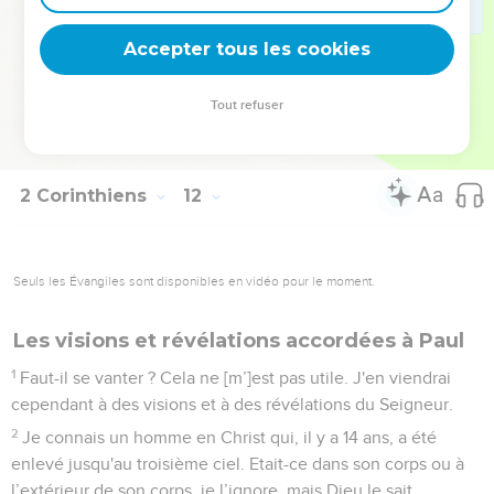
Dieu, qui est le Père du Seigneur Jésus[-Christ] et qui est
béni éternellement, sait que je ne mens pas.
Accepter tous les cookies
32
A Damas, le gouverneur du roi Arétas faisait garder la ville
des Damascéniens parce qu’il voulait m'arrêter.
Tout refuser
33
Cependant, on m'a fait descendre par une fenêtre dans
une corbeille le long de la muraille et je lui ai échappé.
2 Corinthiens
12
Seuls les Évangiles sont disponibles en vidéo pour le moment.
Les visions et révélations accordées à Paul
1
Faut-il se vanter ? Cela ne [m’]est pas utile. J'en viendrai
cependant à des visions et à des révélations du Seigneur.
2
Je connais un homme en Christ qui, il y a 14 ans, a été
enlevé jusqu'au troisième ciel. Etait-ce dans son corps ou à
l’extérieur de son corps, je l’ignore, mais Dieu le sait.