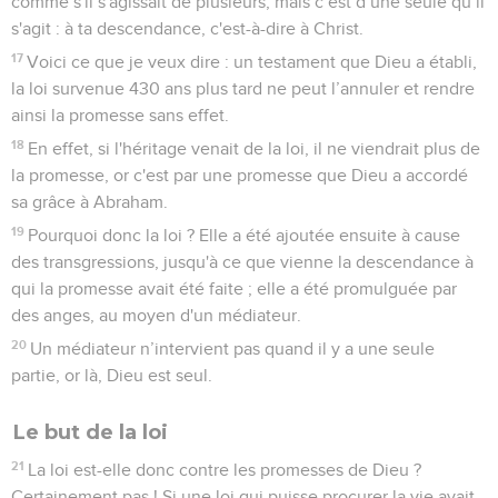
comme s'il s'agissait de plusieurs, mais c’est d’une seule qu’il
s'agit : à ta descendance, c'est-à-dire à Christ.
17
Voici ce que je veux dire : un testament que Dieu a établi,
la loi survenue 430 ans plus tard ne peut l’annuler et rendre
ainsi la promesse sans effet.
18
En effet, si l'héritage venait de la loi, il ne viendrait plus de
la promesse, or c'est par une promesse que Dieu a accordé
sa grâce à Abraham.
19
Pourquoi donc la loi ? Elle a été ajoutée ensuite à cause
des transgressions, jusqu'à ce que vienne la descendance à
qui la promesse avait été faite ; elle a été promulguée par
des anges, au moyen d'un médiateur.
20
Un médiateur n’intervient pas quand il y a une seule
partie, or là, Dieu est seul.
Le but de la loi
21
La loi est-elle donc contre les promesses de Dieu ?
Certainement pas ! Si une loi qui puisse procurer la vie avait