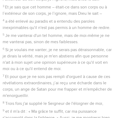
3
Et je sais que cet homme – était-ce dans son corps ou à
l’extérieur de son corps, je l’ignore, mais Dieu le sait –
4
a été enlevé au paradis et a entendu des paroles
inexprimables qu'il n'est pas permis à un homme de redire.
5
Je me vanterai d'un tel homme, mais de moi-même je ne
me vanterai pas, sinon de mes faiblesses.
6
Si je voulais me vanter, je ne serais pas déraisonnable, car
je dirais la vérité, mais je m'en abstiens afin que personne
n'ait à mon sujet une opinion supérieure à ce qu'il voit en
moi ou à ce qu'il entend de moi.
7
Et pour que je ne sois pas rempli d'orgueil à cause de ces
révélations extraordinaires, j’ai reçu une écharde dans le
corps, un ange de Satan pour me frapper et m'empêcher de
m'enorgueillir.
8
Trois fois j'ai supplié le Seigneur de l'éloigner de moi,
9
et il m'a dit : « Ma grâce te suffit, car ma puissance
s'accomplit dans la faiblesse. » Aussi, je me montrerai bien