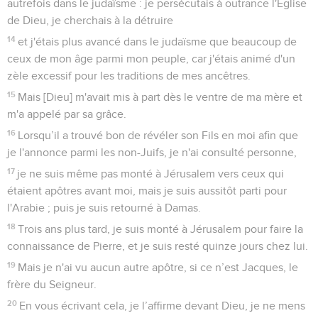
autrefois dans le judaïsme : je persécutais à outrance l'Eglise
de Dieu, je cherchais à la détruire
14
et j'étais plus avancé dans le judaïsme que beaucoup de
ceux de mon âge parmi mon peuple, car j'étais animé d'un
zèle excessif pour les traditions de mes ancêtres.
15
Mais [Dieu] m'avait mis à part dès le ventre de ma mère et
m'a appelé par sa grâce.
16
Lorsqu’il a trouvé bon de révéler son Fils en moi afin que
je l'annonce parmi les non-Juifs, je n'ai consulté personne,
17
je ne suis même pas monté à Jérusalem vers ceux qui
étaient apôtres avant moi, mais je suis aussitôt parti pour
l'Arabie ; puis je suis retourné à Damas.
18
Trois ans plus tard, je suis monté à Jérusalem pour faire la
connaissance de Pierre, et je suis resté quinze jours chez lui.
19
Mais je n'ai vu aucun autre apôtre, si ce n’est Jacques, le
frère du Seigneur.
20
En vous écrivant cela, je l’affirme devant Dieu, je ne mens