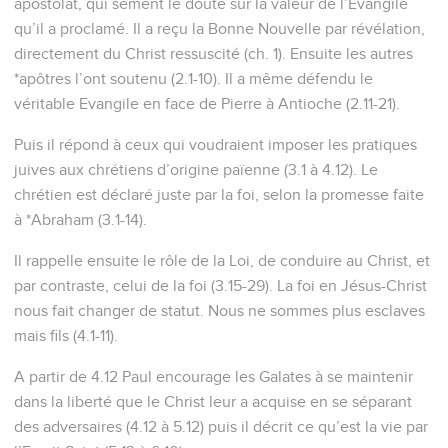
apostolat, qui sèment le doute sur la valeur de l’Evangile
qu’il a proclamé. Il a reçu la Bonne Nouvelle par révélation,
directement du Christ ressuscité (ch. 1). Ensuite les autres
*apôtres l’ont soutenu (2.1-10). Il a même défendu le
véritable Evangile en face de Pierre à Antioche (2.11-21).
Puis il répond à ceux qui voudraient imposer les pratiques
juives aux chrétiens d’origine païenne (3.1 à 4.12). Le
chrétien est déclaré juste par la foi, selon la promesse faite
à *Abraham (3.1-14).
Il rappelle ensuite le rôle de la Loi, de conduire au Christ, et
par contraste, celui de la foi (3.15-29). La foi en Jésus-Christ
nous fait changer de statut. Nous ne sommes plus esclaves
mais fils (4.1-11).
A partir de 4.12 Paul encourage les Galates à se maintenir
dans la liberté que le Christ leur a acquise en se séparant
des adversaires (4.12 à 5.12) puis il décrit ce qu’est la vie par