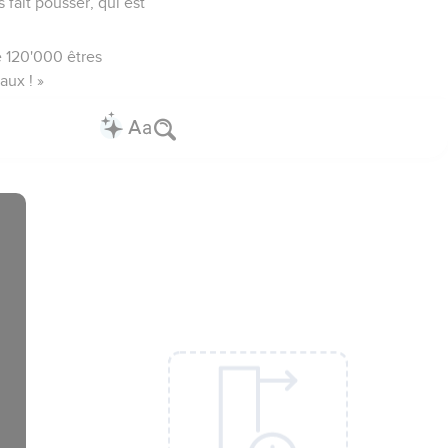
s fait pousser, qui est
de 120'000 êtres
aux ! »