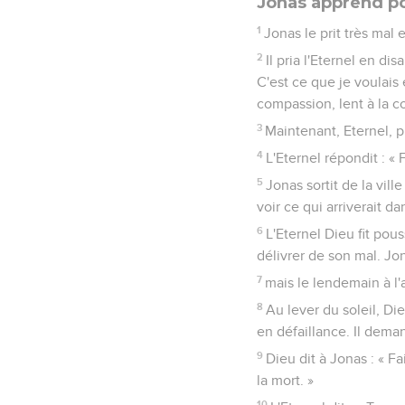
Jonas apprend po
1
Jonas le prit très mal et
2
Il pria l'Eternel en di
C'est ce que je voulais 
compassion, lent à la co
3
Maintenant, Eternel, p
4
L'Eternel répondit : « F
5
Jonas sortit de la ville
voir ce qui arriverait dan
6
L'Eternel Dieu fit pou
délivrer de son mal. Jo
7
mais le lendemain à l'a
8
Au lever du soleil, Die
en défaillance. Il deman
9
Dieu dit à Jonas : « Fai
la mort. »
10