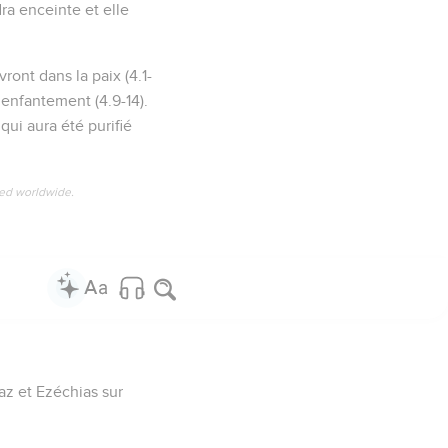
ra enceinte et elle
ront dans la paix (4.1-
’enfantement (4.9-14).
qui aura été purifié
ved worldwide.
az et Ezéchias sur