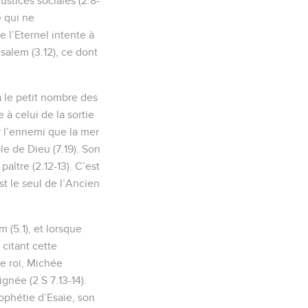
ustices sociales (2.8-
e qui ne
 l’Eternel intente à
rusalem (3.12), ce dont
 le petit nombre des
à celui de la sortie
r l’ennemi que la mer
e de Dieu (7.19). Son
aître (2.12-13). C’est
t le seul de l’Ancien
 (5.1), et lorsque
citant cette
ce roi, Michée
gnée (2 S 7.13-14).
rophétie d’Esaïe, son