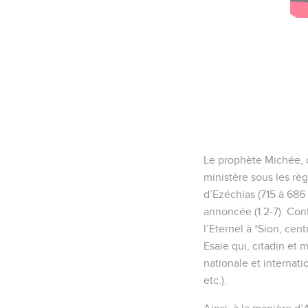
Le prophète Michée, o
ministère sous les rè
d’Ezéchias (715 à 686 
annoncée (1.2-7). Con
l’Eternel à *Sion, cen
Esaïe qui, citadin et 
nationale et internatio
etc.).