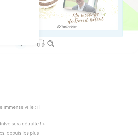
 vœux que j'ai faits. Le
e immense ville : il
nive sera détruite ! »
cs, depuis les plus