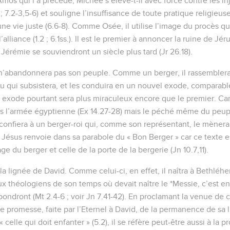
Amos qui l’a précédé, Michée s’élève-t-il avec force contre les inj
2 ; 7.2-3,5-6) et souligne l’insuffisance de toute pratique religieus
e vie juste (6.6-8). Comme Osée, il utilise l’image du procès que
’alliance (1.2 ; 6.1ss.). Il est le premier à annoncer la ruine de Jé
Jérémie se souviendront un siècle plus tard (Jr 26.18).
 n’abandonnera pas son peuple. Comme un berger, il rassemblera
u qui subsistera, et les conduira en un nouvel exode, comparable 
et exode pourtant sera plus miraculeux encore que le premier. Ca
us l’armée égyptienne (Ex 14.27-28) mais le péché même du peupl
 confiera à un berger-roi qui, comme son représentant, le mènera p
 Jésus renvoie dans sa parabole du « Bon Berger » car ce texte es
ge du berger et celle de la porte de la bergerie (Jn 10.7,11).
la lignée de David. Comme celui-ci, en effet, il naîtra à Bethléhem
théologiens de son temps où devait naître le *Messie, c’est en 
épondront (Mt 2.4-6 ; voir Jn 7.41-42). En proclamant la venue de 
e promesse, faite par l’Eternel à David, de la permanence de sa li
celle qui doit enfanter » (5.2), il se réfère peut-être aussi à la p