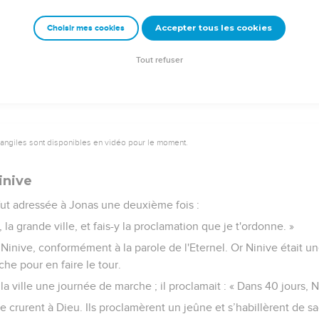
irai des sacrifices avec un cri de reconnaissance, j'accomplirai les
Accepter tous les cookies
Choisir mes cookies
»
sson, et le poisson vomit Jonas sur la terre.
Tout refuser
vangiles sont disponibles en vidéo pour le moment.
inive
 fut adressée à Jonas une deuxième fois :
, la grande ville, et fais-y la proclamation que je t'ordonne. »
 Ninive, conformément à la parole de l'Eternel. Or Ninive était un
rche pour en faire le tour.
la ville une journée de marche ; il proclamait : « Dans 40 jours, Ni
e crurent à Dieu. Ils proclamèrent un jeûne et s’habillèrent de sa