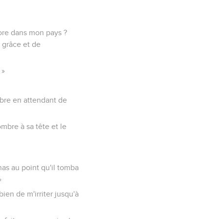
ncore dans mon pays ?
e grâce et de
 »
'ombre en attendant de
mbre à sa tête et le
onas au point qu'il tomba
»
 bien de m'irriter jusqu'à