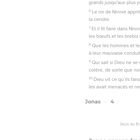
grands jusqu'aux plus pe
6
Le roi de Ninive apprit
la cendre.
7
Et il fit faire dans Ni
les bœufs et les brebis
8
Que les hommes et les 
à leur mauvaise conduit
9
Qui sait si Dieu ne se
colère, de sorte que no
10
Dieu vit ce qu’ils fai
les avait menacés et ne 
Jonas
4
Seuls les É