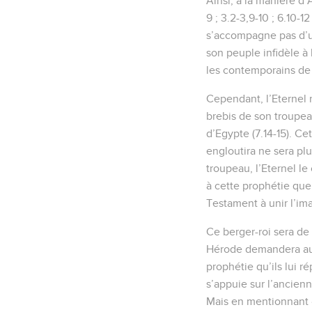
Ainsi, à la manière d’
9 ; 3.2-3,9-10 ; 6.10-1
s’accompagne pas d’un
son peuple infidèle à l
les contemporains de 
Cependant, l’Eternel
brebis de son troupea
d’Egypte (7.14-15). C
engloutira ne sera pl
troupeau, l’Eternel le
à cette prophétie que
Testament à unir l’ima
Ce berger-roi sera de 
Hérode demandera aux 
prophétie qu’ils lui r
s’appuie sur l’ancienn
Mais en mentionnant « 