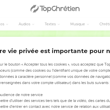
as
grand poisson pour avaler Jonas, et *Jonas fut trois jours et trois 
éos
Audios
Textes
Musique
Chrét
Jonas pria l'Eternel, son Dieu,
Segond 21
étresse j'ai fait appel à l'Eternel, et il m'a répondu. Du milieu du 
u as entendu ma voix.
îme, dans les profondeurs de la mer, et les courants m'ont envir
re vie privée est importante pour 
assés sur moi.
assé loin de ton regard’, mais je verrai encore ton saint temple.
sur le bouton « Accepter tous les cookies », vous acceptez que T
squ'à m'enlever la vie. L'abîme m'a enveloppé, les algues s'enro
traceurs (comme des cookies ou l'identifiant unique de votre compte 
s données à caractère personnel (comme vos données de navigatio
 renseignées dans votre compte utilisateur) dans les buts suivants 
u'aux racines des montagnes. Les verrous de la terre m'enfermai
vant du gouffre, Eternel, mon Dieu !
audience de notre service
 abattue en moi, je me suis souvenu de l'Eternel, et ma prière es
ttre d'utiliser des services tiers tels que de la vidéo, des cartes
ttre d'entrer en contact avec notre service de relation aux utilisat
 des idoles sans consistance éloignent d'eux la bonté.