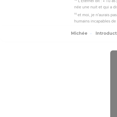
L'Eternel dit : « Tu a
née une nuit et qui a di
11
et moi, je n'aurais pa
humains incapables de d
Michée
Introduc