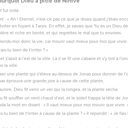
urquoi Dieu a pitié de Ninive
 fut irrité.
sant : « Ah ! Eternel, n'est-ce pas ce que je disais quand j'étais e
éviter en fuyant à Tarsis. En effet, je savais que *tu es un Dieu d
lère et riche en bonté, et qui regrettes le mal que tu envoies.
rends-moi donc la vie, car mourir vaut mieux pour moi que vivre.
ais-tu bien de t'irriter ? »
 et s'assit à l’est de la ville. Là il se fit une cabane et s'y tint à l
s la ville.
sser une plante qui s'éleva au-dessus de Jonas pour donner de l'o
nas éprouva une grande joie à cause de cette plante,
urore, Dieu fit venir un ver qui la rongea, et la plante sécha.
u fit souffler un vent chaud d’est, et le soleil frappa la tête de J
da la mort en disant : « Il vaut mieux pour moi mourir que vivre. 
s-tu bien de t'irriter à cause de la plante ? » Il répondit : « Je fais