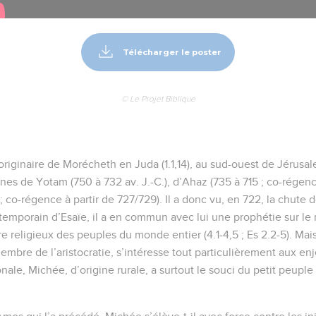
Télécharger le poster
© Le Projet Biblique
riginaire de Morécheth en Juda (1.1,14), au sud-ouest de Jérusa
gnes de Yotam (750 à 732 av. J.-C.), d’Ahaz (735 à 715 ; co-régen
; co-régence à partir de 727/729). Il a donc vu, en 722, la chute d
temporain d’Esaïe, il a en commun avec lui une prophétie sur le
tre religieux des peuples du monde entier (4.1-4,5 ; Es 2.2-5). Ma
membre de l’aristocratie, s’intéresse tout particulièrement aux en
nale, Michée, d’origine rurale, a surtout le souci du petit peuple (