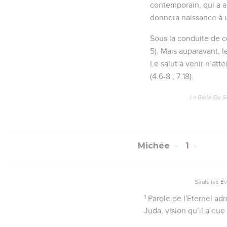
contemporain, qui a an
donnera naissance à u
Sous la conduite de ce
5). Mais auparavant, l
Le salut à venir n’att
(4.6-8 ; 7.18).
La Bible Du S
Michée
1
Seuls les É
1
Parole de l'Eternel a
Juda, vision qu’il a eu