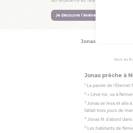
10
Quant à moi, je t'offr
salut vient de l'Eternel. 
11
L'Eternel parla au poi
Jonas
3
Seuls les É
Jonas prêche à N
1
La parole de l'Eternel
2
« Lève-toi, va à Ninive
3
Jonas se leva et alla à
fallait trois jours de ma
4
Jonas fit d'abord dans 
5
Les habitants de Niniv