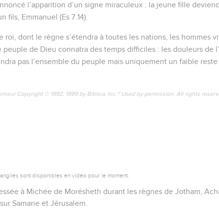
noncé l’apparition d’un signe miraculeux : la jeune fille deviend
n fils, Emmanuel (Es 7.14).
 roi, dont le règne s’étendra à toutes les nations, les hommes viv
e peuple de Dieu connatra des temps difficiles : les douleurs de l
eindra pas l’ensemble du peuple mais uniquement un faible reste 
emeur Copyright © 1992, 1999 by Biblica, Inc.® Used by permission. All rights reser
vangiles sont disponibles en vidéo pour le moment.
dressée à Michée de Morésheth durant les règnes de Jotham, Ach
e sur Samarie et Jérusalem.