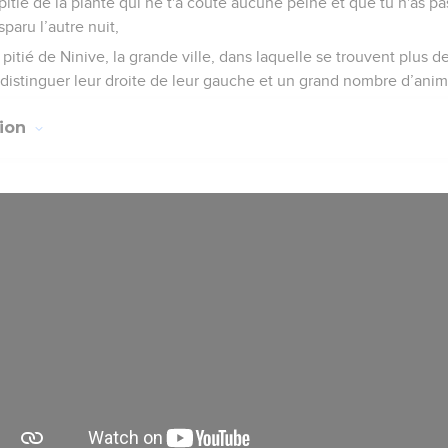
s pitié de la plante qui ne t'a coûté aucune peine et que tu n'as pa
sparu l’autre nuit,
s pitié de Ninive, la grande ville, dans laquelle se trouvent plus 
istinguer leur droite de leur gauche et un grand nombre d’anim
tion