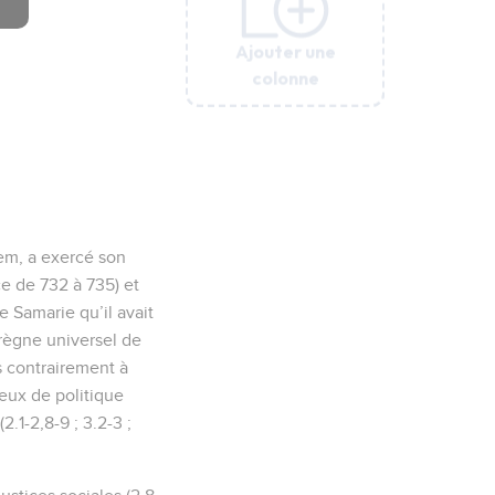
Ajouter une
Ajouter une
Ajouter une
Ajouter une
Ajouter une
Ajouter une
colonne
colonne
colonne
colonne
colonne
colonne
lem, a exercé son
ce de 732 à 735) et
e Samarie qu’il avait
 règne universel de
is contrairement à
jeux de politique
2.1-2,8-9 ; 3.2-3 ;