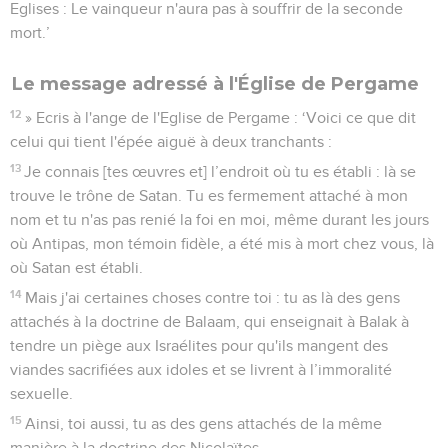
Eglises : Le vainqueur n'aura pas à souffrir de la seconde
mort.’
Le message adressé à l'Église de Pergame
12
» Ecris à l'ange de l'Eglise de Pergame : ‘Voici ce que dit
celui qui tient l'épée aiguë à deux tranchants :
13
Je connais [tes œuvres et] l’endroit où tu es établi : là se
trouve le trône de Satan. Tu es fermement attaché à mon
nom et tu n'as pas renié la foi en moi, même durant les jours
où Antipas, mon témoin fidèle, a été mis à mort chez vous, là
où Satan est établi.
14
Mais j'ai certaines choses contre toi : tu as là des gens
attachés à la doctrine de Balaam, qui enseignait à Balak à
tendre un piège aux Israélites pour qu'ils mangent des
viandes sacrifiées aux idoles et se livrent à l’immoralité
sexuelle.
15
Ainsi, toi aussi, tu as des gens attachés de la même
manière à la doctrine des Nicolaïtes.