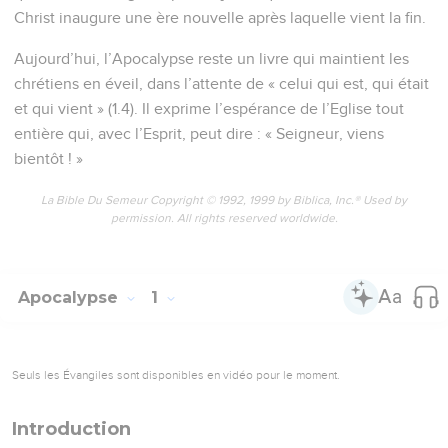
Christ inaugure une ère nouvelle après laquelle vient la fin.
Aujourd’hui, l’Apocalypse reste un livre qui maintient les
chrétiens en éveil, dans l’attente de « celui qui est, qui était
et qui vient » (1.4). Il exprime l’espérance de l’Eglise tout
entière qui, avec l’Esprit, peut dire : « Seigneur, viens
bientôt ! »
La Bible Du Semeur Copyright © 1992, 1999 by Biblica, Inc.® Used by
permission. All rights reserved worldwide.
Apocalypse
1
Seuls les Évangiles sont disponibles en vidéo pour le moment.
Introduction