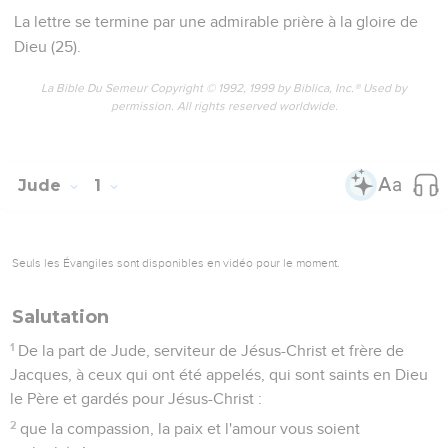
La lettre se termine par une admirable prière à la gloire de
Dieu (25).
La Bible Du Semeur Copyright © 1992, 1999 by Biblica, Inc.® Used by
permission. All rights reserved worldwide.
Jude
1
Seuls les Évangiles sont disponibles en vidéo pour le moment.
Salutation
1
De la part de Jude, serviteur de Jésus-Christ et frère de
Jacques, à ceux qui ont été appelés, qui sont saints en Dieu
le Père et gardés pour Jésus-Christ :
2
que la compassion, la paix et l'amour vous soient