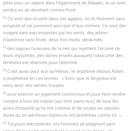
jetés pour un salaire dans l'égarement de Balaam, ils se sont
perdus en se révoltant comme Koré.
12
Ce sont des écueils dans vos agapes, où ils festoient sans
scrupule et ne prennent soin que d’eux-mêmes. Ce sont des
nuages sans eau emportés par les vents, des arbres
d'automne sans fruits, deux fois morts, déracinés,
13
des vagues furieuses de la mer qui rejettent l'écume de
leurs impuretés, des astres errants auxquels l'obscurité des
ténèbres est réservée pour l'éternité.
14
C'est aussi pour eux qu'Hénoc, le septième depuis Adam,
a prophétisé en ces termes : « Voici que le Seigneur est
venu avec ses saintes troupes
15
pour exercer un jugement contre tous et pour faire rendre
compte à tous les impies [qui sont parmi eux] de tous les
actes d'impiété qu'ils ont commis et de toutes les paroles
dures qu’en pécheurs impies ils ont proférées contre lui. »
16
Toujours mécontents, ces hommes se plaignent sans
cesse de leur sort et marchent suivant leurs désirs ; ils