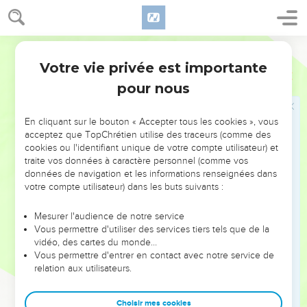
éternelle.
1 Jean
5
21
Petits enfants, gardez-vous des idoles !
Segond 21
2 Jean
Introduction
Votre vie privée est importante
pour nous
En cliquant sur le bouton « Accepter tous les cookies », vous
acceptez que TopChrétien utilise des traceurs (comme des
cookies ou l'identifiant unique de votre compte utilisateur) et
traite vos données à caractère personnel (comme vos
données de navigation et les informations renseignées dans
votre compte utilisateur) dans les buts suivants :
Mesurer l'audience de notre service
Vous permettre d'utiliser des services tiers tels que de la
vidéo, des cartes du monde…
Vous permettre d'entrer en contact avec notre service de
relation aux utilisateurs.
Choisir mes cookies