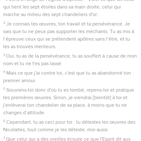
qui tient les sept étoiles dans sa main droite, celui qui
marche au milieu des sept chandeliers d'or :
2
Je connais tes œuvres, ton travail et ta persévérance. Je
sais que tu ne peux pas supporter les méchants. Tu as mis à
l’épreuve ceux qui se prétendent apôtres sans l’être, et tu
les as trouvés menteurs.
3
Oui, tu as de la persévérance, tu as souffert à cause de mon
nom et tu ne t'es pas lassé.
4
Mais ce que j'ai contre toi, c'est que tu as abandonné ton
premier amour.
5
Souviens-toi donc d'où tu es tombé, repens-toi et pratique
tes premières œuvres. Sinon, je viendrai [bientôt] à toi et
j'enlèverai ton chandelier de sa place, à moins que tu ne
changes d’attitude.
6
Cependant, tu as ceci pour toi : tu détestes les œuvres des
Nicolaïtes, tout comme je les déteste, moi aussi.
7
Que celui qui a des oreilles écoute ce que l'Esprit dit aux