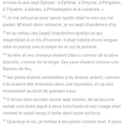
envoie-le aux sept Eglises : à Ephèse, à Smyrne, à Pergame,
à Thyatire, à Sardes, à Philadelphie et à Laodicée. »
12
Je me retournai pour savoir quelle était la voix qui me
parlait. M’étant donc retourné, je vis sept chandeliers d'or,
13
et au milieu des [sept] chandeliers quelqu'un qui
ressemblait à un fils d'homme. Il était habillé d'une longue
robe et portait une écharpe en or sur la poitrine.
14
Sa tête et ses cheveux étaient blancs comme de la laine
blanche, comme de la neige. Ses yeux étaient comme une
flamme de feu,
15
ses pieds étaient semblables à du bronze ardent, comme
s’ils avaient été embrasés dans une fournaise, et sa voix
ressemblait au bruit de grandes eaux.
16
Il tenait dans sa main droite sept étoiles, de sa bouche
sortait une épée aiguë à deux tranchants et son visage était
comme le soleil lorsqu'il brille dans toute sa force.
17
Quand je le vis, je tombai à ses pieds comme mort. Il posa