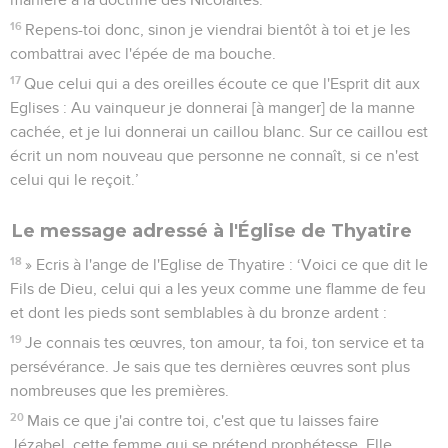
16
Repens-toi donc, sinon je viendrai bientôt à toi et je les
combattrai avec l'épée de ma bouche.
17
Que celui qui a des oreilles écoute ce que l'Esprit dit aux
Eglises : Au vainqueur je donnerai [à manger] de la manne
cachée, et je lui donnerai un caillou blanc. Sur ce caillou est
écrit un nom nouveau que personne ne connaît, si ce n'est
celui qui le reçoit.’
Le message adressé à l'Église de Thyatire
18
» Ecris à l'ange de l'Eglise de Thyatire : ‘Voici ce que dit le
Fils de Dieu, celui qui a les yeux comme une flamme de feu
et dont les pieds sont semblables à du bronze ardent :
19
Je connais tes œuvres, ton amour, ta foi, ton service et ta
persévérance. Je sais que tes dernières œuvres sont plus
nombreuses que les premières.
20
Mais ce que j'ai contre toi, c'est que tu laisses faire
Jézabel, cette femme qui se prétend prophétesse. Elle