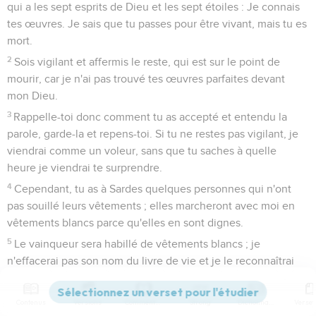
qui a les sept esprits de Dieu et les sept étoiles : Je connais
tes œuvres. Je sais que tu passes pour être vivant, mais tu es
mort.
2
Sois vigilant et affermis le reste, qui est sur le point de
mourir, car je n'ai pas trouvé tes œuvres parfaites devant
mon Dieu.
3
Rappelle-toi donc comment tu as accepté et entendu la
parole, garde-la et repens-toi. Si tu ne restes pas vigilant, je
viendrai comme un voleur, sans que tu saches à quelle
heure je viendrai te surprendre.
4
Cependant, tu as à Sardes quelques personnes qui n'ont
pas souillé leurs vêtements ; elles marcheront avec moi en
vêtements blancs parce qu'elles en sont dignes.
5
Le vainqueur sera habillé de vêtements blancs ; je
n'effacerai pas son nom du livre de vie et je le reconnaîtrai
devant mon Père et devant ses anges.
6
Que celui qui a des oreilles écoute ce que l'Esprit dit aux
Contenus
Versions
Commentaires
Strong
Dictionnaire
Eglises.’