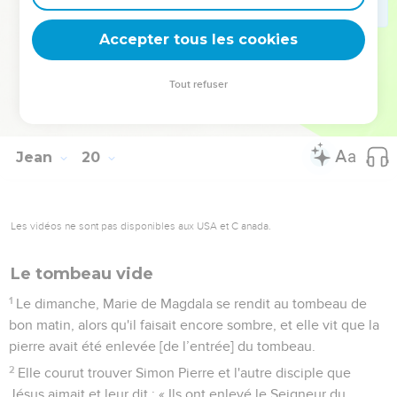
41
Or, il y avait un jardin à l'endroit où Jésus avait été crucifié,
et dans le jardin un tombeau neuf où personne encore
Accepter tous les cookies
n'avait été mis.
42
Ce fut là qu'ils déposèrent Jésus parce que c’était la
Tout refuser
préparation de la Pâque des Juifs et que le tombeau était
proche.
Jean
20
Les vidéos ne sont pas disponibles aux USA et C anada.
Le tombeau vide
1
Le dimanche, Marie de Magdala se rendit au tombeau de
bon matin, alors qu'il faisait encore sombre, et elle vit que la
pierre avait été enlevée [de l’entrée] du tombeau.
2
Elle courut trouver Simon Pierre et l'autre disciple que
Jésus aimait et leur dit : « Ils ont enlevé le Seigneur du