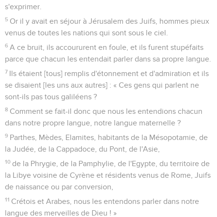
s'exprimer.
5
Or il y avait en séjour à Jérusalem des Juifs, hommes pieux
venus de toutes les nations qui sont sous le ciel.
6
A ce bruit, ils accoururent en foule, et ils furent stupéfaits
parce que chacun les entendait parler dans sa propre langue.
7
Ils étaient [tous] remplis d'étonnement et d'admiration et ils
se disaient [les uns aux autres] : « Ces gens qui parlent ne
sont-ils pas tous galiléens ?
8
Comment se fait-il donc que nous les entendions chacun
dans notre propre langue, notre langue maternelle ?
9
Parthes, Mèdes, Elamites, habitants de la Mésopotamie, de
la Judée, de la Cappadoce, du Pont, de l'Asie,
10
de la Phrygie, de la Pamphylie, de l'Egypte, du territoire de
la Libye voisine de Cyrène et résidents venus de Rome, Juifs
de naissance ou par conversion,
11
Crétois et Arabes, nous les entendons parler dans notre
langue des merveilles de Dieu ! »