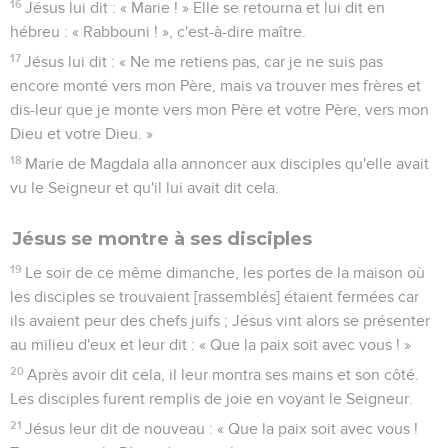
16
Jésus lui dit : « Marie ! » Elle se retourna et lui dit en
hébreu : « Rabbouni ! », c'est-à-dire maître.
17
Jésus lui dit : « Ne me retiens pas, car je ne suis pas
encore monté vers mon Père, mais va trouver mes frères et
dis-leur que je monte vers mon Père et votre Père, vers mon
Dieu et votre Dieu. »
18
Marie de Magdala alla annoncer aux disciples qu'elle avait
vu le Seigneur et qu'il lui avait dit cela.
Jésus se montre à ses disciples
19
Le soir de ce même dimanche, les portes de la maison où
les disciples se trouvaient [rassemblés] étaient fermées car
ils avaient peur des chefs juifs ; Jésus vint alors se présenter
au milieu d'eux et leur dit : « Que la paix soit avec vous ! »
20
Après avoir dit cela, il leur montra ses mains et son côté.
Les disciples furent remplis de joie en voyant le Seigneur.
21
Jésus leur dit de nouveau : « Que la paix soit avec vous !