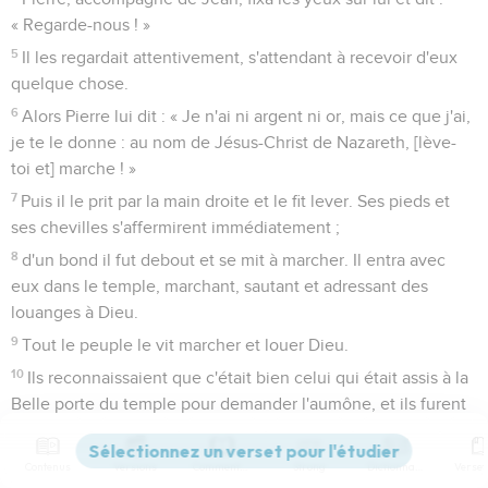
« Regarde-nous ! »
5
Il les regardait attentivement, s'attendant à recevoir d'eux
quelque chose.
6
Alors Pierre lui dit : « Je n'ai ni argent ni or, mais ce que j'ai,
je te le donne : au nom de Jésus-Christ de Nazareth, [lève-
toi et] marche ! »
7
Puis il le prit par la main droite et le fit lever. Ses pieds et
ses chevilles s'affermirent immédiatement ;
8
d'un bond il fut debout et se mit à marcher. Il entra avec
eux dans le temple, marchant, sautant et adressant des
louanges à Dieu.
9
Tout le peuple le vit marcher et louer Dieu.
10
Ils reconnaissaient que c'était bien celui qui était assis à la
Belle porte du temple pour demander l'aumône, et ils furent
remplis d'étonnement et de stupeur à cause de ce qui lui
était arrivé.
Contenus
Versions
Commentaires
Strong
Dictionnaire