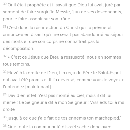
30
Or il était prophète et il savait que Dieu lui avait juré par
serment de faire surgir [le Messie, ] un de ses descendants,
pour le faire asseoir sur son trône.
31
C'est donc la résurrection du Christ qu'il a prévue et
annoncée en disant qu'il ne serait pas abandonné au séjour
des morts et que son corps ne connaîtrait pas la
décomposition.
32
» C'est ce Jésus que Dieu a ressuscité, nous en sommes
tous témoins.
33
Elevé à la droite de Dieu, il a reçu du Père le Saint-Esprit
qui avait été promis et il l'a déversé, comme vous le voyez et
l'entendez [maintenant].
34
David en effet n'est pas monté au ciel, mais il dit lui-
même : Le Seigneur a dit à mon Seigneur : ‘Assieds-toi à ma
droite
35
jusqu'à ce que j'aie fait de tes ennemis ton marchepied.’
36
Que toute la communauté d'Israël sache donc avec