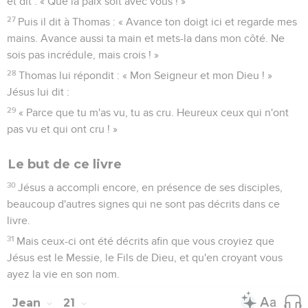
et dit : « Que la paix soit avec vous ! »
27
Puis il dit à Thomas : « Avance ton doigt ici et regarde mes
mains. Avance aussi ta main et mets-la dans mon côté. Ne
sois pas incrédule, mais crois ! »
28
Thomas lui répondit : « Mon Seigneur et mon Dieu ! »
Jésus lui dit :
29
« Parce que tu m'as vu, tu as cru. Heureux ceux qui n'ont
pas vu et qui ont cru ! »
Le but de ce livre
30
Jésus a accompli encore, en présence de ses disciples,
beaucoup d'autres signes qui ne sont pas décrits dans ce
livre.
31
Mais ceux-ci ont été décrits afin que vous croyiez que
Jésus est le Messie, le Fils de Dieu, et qu'en croyant vous
ayez la vie en son nom.
Jean
21