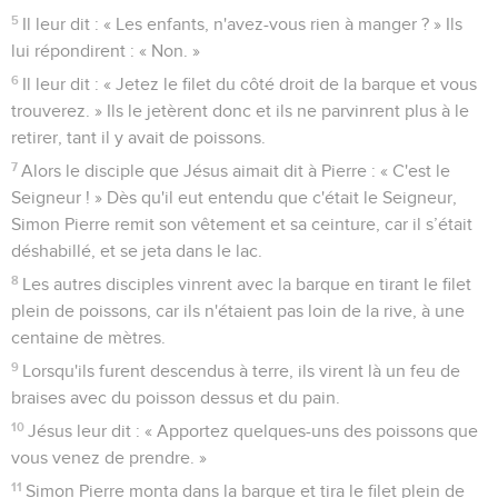
5
Il leur dit : « Les enfants, n'avez-vous rien à manger ? » Ils
lui répondirent : « Non. »
6
Il leur dit : « Jetez le filet du côté droit de la barque et vous
trouverez. » Ils le jetèrent donc et ils ne parvinrent plus à le
retirer, tant il y avait de poissons.
7
Alors le disciple que Jésus aimait dit à Pierre : « C'est le
Seigneur ! » Dès qu'il eut entendu que c'était le Seigneur,
Simon Pierre remit son vêtement et sa ceinture, car il s’était
déshabillé, et se jeta dans le lac.
8
Les autres disciples vinrent avec la barque en tirant le filet
plein de poissons, car ils n'étaient pas loin de la rive, à une
centaine de mètres.
9
Lorsqu'ils furent descendus à terre, ils virent là un feu de
braises avec du poisson dessus et du pain.
10
Jésus leur dit : « Apportez quelques-uns des poissons que
vous venez de prendre. »
11
Simon Pierre monta dans la barque et tira le filet plein de