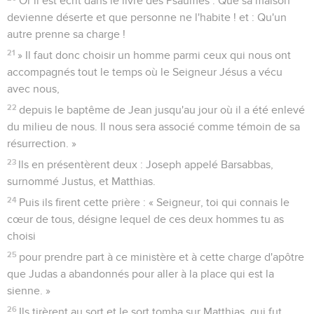
Or il est écrit dans le livre des Psaumes : Que sa maison
devienne déserte et que personne ne l'habite ! et : Qu'un
autre prenne sa charge !
21
» Il faut donc choisir un homme parmi ceux qui nous ont
accompagnés tout le temps où le Seigneur Jésus a vécu
avec nous,
22
depuis le baptême de Jean jusqu'au jour où il a été enlevé
du milieu de nous. Il nous sera associé comme témoin de sa
résurrection. »
23
Ils en présentèrent deux : Joseph appelé Barsabbas,
surnommé Justus, et Matthias.
24
Puis ils firent cette prière : « Seigneur, toi qui connais le
cœur de tous, désigne lequel de ces deux hommes tu as
choisi
25
pour prendre part à ce ministère et à cette charge d'apôtre
que Judas a abandonnés pour aller à la place qui est la
sienne. »
26
Ils tirèrent au sort et le sort tomba sur Matthias, qui fut