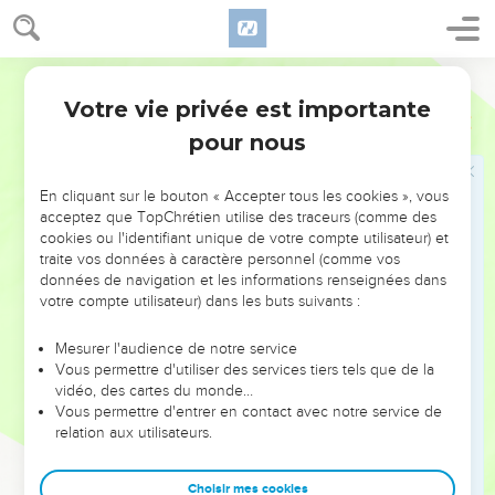
croyiez aussi.
36
En effet, cela est arrivé afin que ce passage de l'Ecriture
soit accompli : Aucun de ses os ne sera brisé.
Segond 21
37
Ailleurs l'Ecriture dit encore : Ils verront celui qu'ils ont
Votre vie privée est importante
Jean
19
transpercé.
pour nous
Jésus est mis dans un tombeau
En cliquant sur le bouton « Accepter tous les cookies », vous
acceptez que TopChrétien utilise des traceurs (comme des
38
Après cela, Joseph d'Arimathée, qui était disciple de
cookies ou l'identifiant unique de votre compte utilisateur) et
Jésus, mais en secret par crainte des chefs juifs, demanda à
traite vos données à caractère personnel (comme vos
Pilate la permission d'enlever le corps de Jésus. Pilate le lui
données de navigation et les informations renseignées dans
permit. Il vint donc et enleva le corps de Jésus.
votre compte utilisateur) dans les buts suivants :
39
Nicodème, l'homme qui auparavant était allé trouver Jésus
Mesurer l'audience de notre service
de nuit, vint aussi. Il apportait un mélange d'environ 30 kilos
Vous permettre d'utiliser des services tiers tels que de la
de myrrhe et d'aloès.
vidéo, des cartes du monde…
Vous permettre d'entrer en contact avec notre service de
40
Ils prirent donc le corps de Jésus et l'enveloppèrent de
relation aux utilisateurs.
bandelettes, avec les aromates, comme c'est la coutume
d'ensevelir chez les Juifs.
Choisir mes cookies