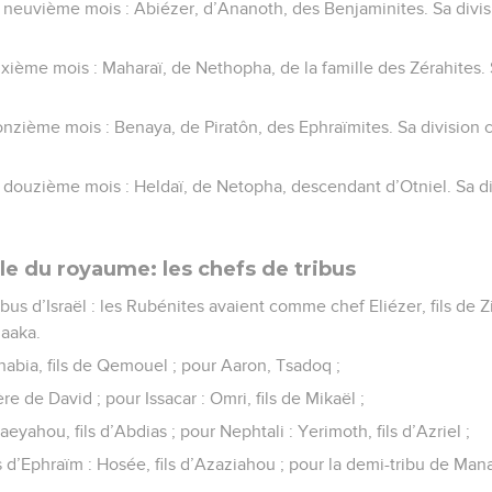
 neuvième mois : Abiézer, d’Ananoth, des Benjaminites. Sa divi
ixième mois : Maharaï, de Nethopha, de la famille des Zérahites.
onzième mois : Benaya, de Piratôn, des Ephraïmites. Sa division
 douzième mois : Heldaï, de Netopha, descendant d’Otniel. Sa d
le du royaume: les chefs de tribus
ibus d’Israël : les Rubénites avaient comme chef Eliézer, fils de Zi
Maaka.
chabia, fils de Qemouel ; pour Aaron, Tsadoq ;
ère de David ; pour Issacar : Omri, fils de Mikaël ;
yahou, fils d’Abdias ; pour Nephtali : Yerimoth, fils d’Azriel ;
d’Ephraïm : Hosée, fils d’Azaziahou ; pour la demi-tribu de Manas