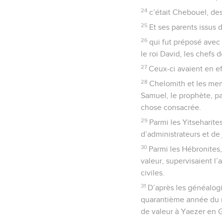
24
c’était Chebouel, des
25
Et ses parents issus 
26
qui fut préposé avec
le roi David, les chefs 
27
Ceux-ci avaient en ef
28
Chelomith et les memb
Samuel, le prophète, par
chose consacrée.
29
Parmi les Yitseharites
d’administrateurs et de
30
Parmi les Hébronites
valeur, supervisaient l’
civiles.
31
D’après les généalogi
quarantième année du rè
de valeur à Yaezer en 