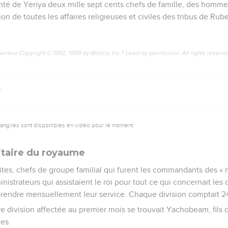
renté de Yeriya deux mille sept cents chefs de famille, des hommes
tion de toutes les affaires religieuses et civiles des tribus de Rub
Semeur Copyright © 1992, 1999 by Biblica, Inc.® Used by permission. All rights reserv
vangiles sont disponibles en vidéo pour le moment.
itaire du royaume
élites, chefs de groupe familial qui furent les commandants des « m
nistrateurs qui assistaient le roi pour tout ce qui concernait les d
 prendre mensuellement leur service. Chaque division comptait
re division affectée au premier mois se trouvait Yachobeam, fils d
es.