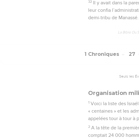
32
Il y avait dans la pa
leur confia l’administra
demi-tribu de Manassé.
La Bible Du 
1 Chroniques
27
Seuls les É
Organisation mil
1
Voici la liste des Isra
« centaines » et les admi
appelées tour à tour à
2
A la tête de la premiè
comptait 24 000 homm