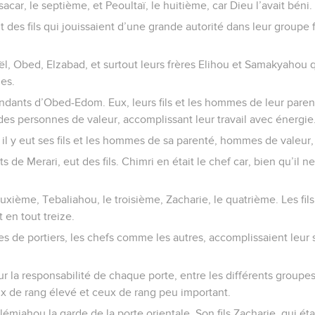
acar, le septième, et Peoultaï, le huitième, car Dieu l’avait béni.
 des fils qui jouissaient d’une grande autorité dans leur groupe f
l, Obed, Elzabad, et surtout leurs frères Elihou et Samakyahou q
es.
endants d’Obed-Edom. Eux, leurs fils et les hommes de leur pare
des personnes de valeur, accomplissant leur travail avec énergie
l y eut ses fils et les hommes de sa parenté, hommes de valeur,
de Merari, eut des fils. Chimri en était le chef car, bien qu’il ne
euxième, Tebaliahou, le troisième, Zacharie, le quatrième. Les fil
 en tout treize.
es de portiers, les chefs comme les autres, accomplissaient leur
pour la responsabilité de chaque porte, entre les différents groupes
x de rang élevé et ceux de rang peu important.
lémiahou la garde de la porte orientale. Son fils Zacharie, qui éta