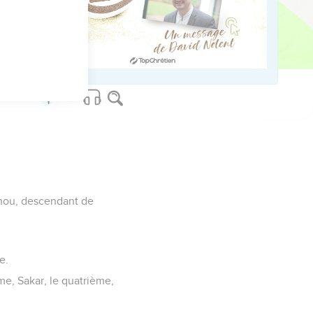
ed worldwide.
iahou, descendant de
e.
me, Sakar, le quatrième,