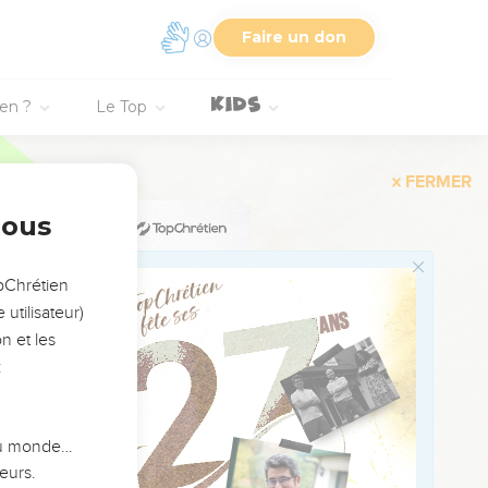
compagnant des
Faire un don
 Asaph, Yedoutoun et
ien ?
Le Top
t était de deux cent
eux de rang élevé et
nous
haque groupe
ième sort échut à
opChrétien
Mattaniahou, Chimeï,
utilisateur)
alloti, Eliyata, Hotir,
n et les
:
 du monde…
eurs.