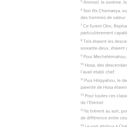
5
Ammiel, le sixième, Iss
6
Son fils Chemaeya, eut
des hommes de valeur.
7
Ce furent Otni, Rephaë
particulièrement capabl
8
Tels étaient les desc
soixante-deux, étaient 
9
Pour Mechélémiahou, i
10
Hosa, des descendants 
l’avait établi chef.
11
Puis Hilqiyahou, le d
parenté de Hosa étaient
12
Pour toutes ces class
de l’Eternel.
13
Ils tirèrent au sort, 
de différence entre ceu
14
Le sort attribua à Ché