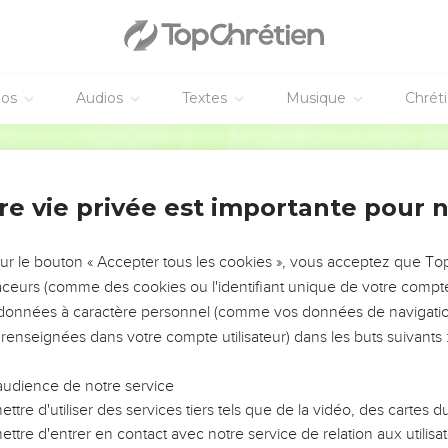
us la direction de leur père dans le Temple de l’Eternel en s’ac
des lyres, et accomplissaient ainsi leur service pour le Temple.
irection du roi.
éos
Audios
Textes
Musique
Chrét
formés et passés maîtres dans l’art de louer l’Eternel par le chan
Semeur
fut déterminé par tirage au sort, sans faire de différence entre c
ant, ou entre maîtres et disciples.
re vie privée est importante pour 
 pour Asaph à Joseph, de la famille d’Asaph.
résultant du tirage au sort, voici la liste des chefs de groupe, c
s, soit le chef, ses fils et des hommes de sa parenté. Le deux
sur le bouton « Accepter tous les cookies », vous acceptez que T
nt : Zakkour, Yitseri, Netania, Bouqqiyahou, Yechareéla, Esaïe, 
traceurs (comme des cookies ou l'identifiant unique de votre compte 
baël, Mattitiahou, Yerémoth, Hananiahou, Yochbeqacha, Hanani, M
s données à caractère personnel (comme vos données de navigatio
Romamti-Ezer.
 renseignées dans votre compte utilisateur) dans les buts suivants 
audience de notre service
ttre d'utiliser des services tiers tels que de la vidéo, des cartes
ttre d'entrer en contact avec notre service de relation aux utilisat