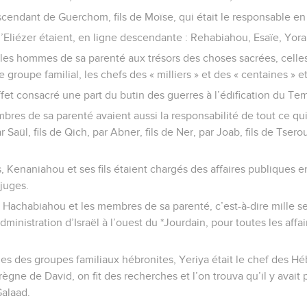
cendant de Guerchom, fils de Moïse, qui était le responsable en 
d’Eliézer étaient, en ligne descendante : Rehabiahou, Esaïe, Yora
 les hommes de sa parenté aux trésors des choses sacrées, celle
de groupe familial, les chefs des « milliers » et des « centaines » e
fet consacré une part du butin des guerres à l’édification du Tem
res de sa parenté avaient aussi la responsabilité de tout ce qui
 Saül, fils de Qich, par Abner, fils de Ner, par Joab, fils de Tsero
, Kenaniahou et ses fils étaient chargés des affaires publiques en 
 juges.
, Hachabiahou et les membres de sa parenté, c’est-à-dire mille
administration d’Israël à l’ouest du *Jourdain, pour toutes les affai
es des groupes familiaux hébronites, Yeriya était le chef des Hé
gne de David, on fit des recherches et l’on trouva qu’il y avai
Galaad.