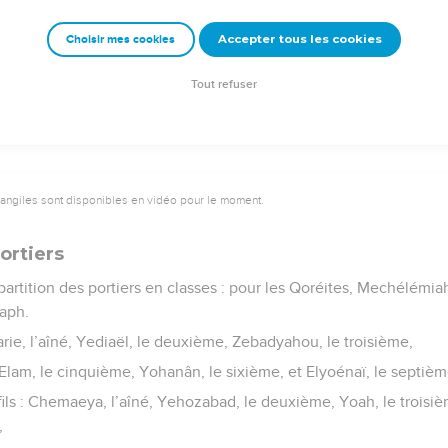
Accepter tous les cookies
Choisir mes cookies
Semeur Copyright © 1992, 1999 by Biblica, Inc.® Used by permission. All rights reserv
Tout refuser
vangiles sont disponibles en vidéo pour le moment.
ortiers
répartition des portiers en classes : pour les Qoréites, Mechélém
saph.
charie, l’aîné, Yediaël, le deuxième, Zebadyahou, le troisième,
 Elam, le cinquième, Yohanân, le sixième, et Elyoénaï, le septièm
ls : Chemaeya, l’aîné, Yehozabad, le deuxième, Yoah, le troisiè
,