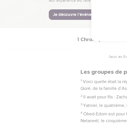
La Bible Du 
1 Chroniques
26
Seuls les É
Les groupes de p
1
Voici quelle était la 
Qoré, de la famille d’A
2
Il avait pour fils : Za
3
Yatniel, le quatrième,
4
Obed-Edom eut pour fi
Netaneél, le cinquième