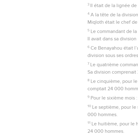
3
Il était de la lignée 
4
A la tête de la divis
Miqloth était le chef de
5
Le commandant de la t
Il avait dans sa divisi
6
Ce Benayahou était l’u
division sous ses ordres
7
Le quatrième commanda
Sa division comprenai
8
Le cinquième, pour le
comptait 24 000 homm
9
Pour le sixième mois :
10
Le septième, pour le 
000 hommes.
11
Le huitième, pour le h
24 000 hommes.