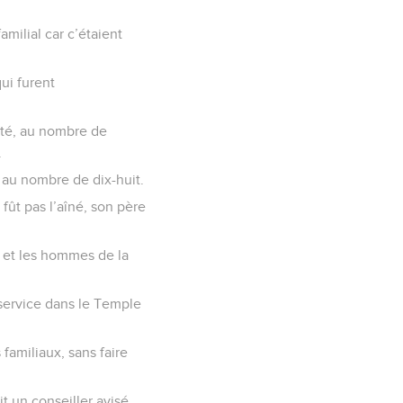
amilial car c’étaient
ui furent
nté, au nombre de
.
 au nombre de dix-huit.
 fût pas l’aîné, son père
s et les hommes de la
 service dans le Temple
 familiaux, sans faire
it un conseiller avisé,