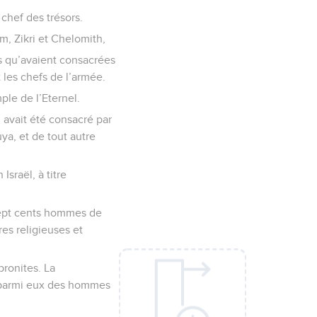
chef des trésors.
m, Zikri et Chelomith,
s qu’avaient consacrées
t les chefs de l’armée.
ple de l’Eternel.
 avait été consacré par
uya, et de tout autre
Israël, à titre
 sept cents hommes de
res religieuses et
bronites. La
t parmi eux des hommes