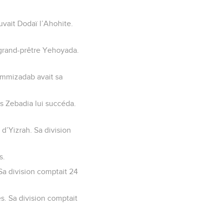
vait Dodaï l’Ahohite.
 grand-prêtre Yehoyada.
 Ammizadab avait sa
s Zebadia lui succéda.
d’Yizrah. Sa division
s.
Sa division comptait 24
es. Sa division comptait