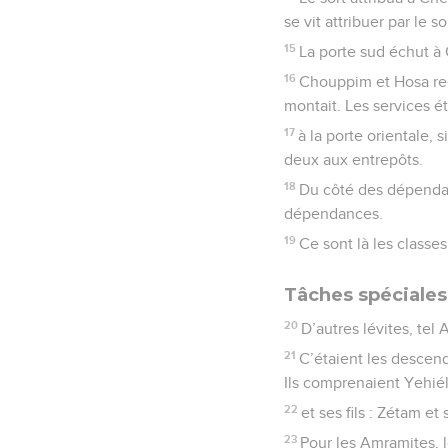
se vit attribuer par le s
15
La porte sud échut à 
16
Chouppim et Hosa reçu
montait. Les services ét
17
à la porte orientale, 
deux aux entrepôts.
18
Du côté des dépendan
dépendances.
19
Ce sont là les classe
Tâches spéciales 
20
D’autres lévites, tel
21
C’étaient les descend
Ils comprenaient Yehiél
22
et ses fils : Zétam et
23
Pour les Amramites, l