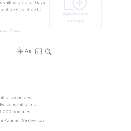
 vaillants. Le roi David
en et de Gad et de la
Ajouter une
Ajouter une
Ajouter une
Ajouter une
Ajouter une
colonne
colonne
colonne
colonne
colonne
ed worldwide.
illiers » ou des
ivisions militaires
 24 000 hommes.
e Zabdiel. Sa division