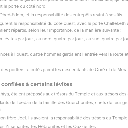
ort la porte du côté nord.
Obed-Edom, et la responsabilité des entrepôts revint à ses fils.
rent la responsabilité du côté ouest, avec la porte Challéketh 
aient répartis, selon leur importance, de la manière suivante :
six lévites par jour ; au nord, quatre par jour ; au sud, quatre par 
ces à l’ouest, quatre hommes gardaient l’entrée vers la route et
s des portiers recrutés parmi les descendants de Qoré et de Merar
confiées à certains lévites
 Ahiya, étaient préposés aux trésors du Temple et aux trésors des 
ants de Laedân de la famille des Guerchonites, chefs de leur gro
i
 son frère Joël. Ils avaient la responsabilité des trésors du Temple
es Yitseharites, les Hébronites et les Ouzziélites,