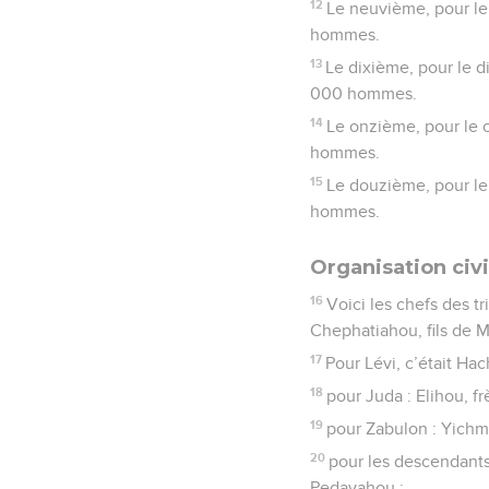
12
Le neuvième, pour le
hommes.
13
Le dixième, pour le d
000 hommes.
14
Le onzième, pour le 
hommes.
15
Le douzième, pour le
hommes.
Organisation civi
16
Voici les chefs des tr
Chephatiahou, fils de 
17
Pour Lévi, c’était Ha
18
pour Juda : Elihou, fr
19
pour Zabulon : Yichmae
20
pour les descendants 
Pedayahou ;