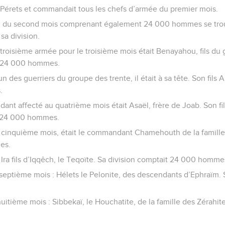
de Pérets et commandait tous les chefs d’armée du premier mois.
ion du second mois comprenant également 24 000 hommes se trou
 sa division.
roisième armée pour le troisième mois était Benayahou, fils du
on 24 000 hommes.
n des guerriers du groupe des trente, il était à sa tête. Son fils
.
nt affecté au quatrième mois était Asaël, frère de Joab. Son fil
t 24 000 hommes.
 cinquième mois, était le commandant Chamehouth de la famille 
es.
 Ira fils d’Iqqêch, le Teqoïte. Sa division comptait 24 000 homme
septième mois : Hélets le Pelonite, des descendants d’Ephraïm. 
uitième mois : Sibbekaï, le Houchatite, de la famille des Zérahit