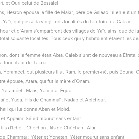
i, et Ouri celui de Bessalel.
s, Hesron épousa la fille de Makir, père de Galaad ; il en eut un 
 Yaïr, qui posséda vingt-trois localités du territoire de Galaad.
hour et d’Aram s’emparèrent des villages de Yaïr, ainsi que de la
 total soixante localités. Tous ceux qui y habitaient étaient les 
on, dont la femme était Abia, Caleb s’unit de nouveau à Éfrata, qu
 le fondateur de Técoa.
n, Yeraméel, eut plusieurs fils : Ram, le premier-né, puis Bouna,
re épouse, Atara, qui fut la mère d’Onam.
de Yeraméel : Maas, Yamin et Équer.
ï et Yada. Fils de Chammaï : Nadab et Abichour.
aïl qui lui donna Aban et Molid.
d et Appaïm. Séled mourut sans enfant.
 fils d’Ichéi : Chéchan ; fils de Chéchan : Alaï.
e de Chammaï : Yéter et Yonatan. Yéter mourut sans enfant.