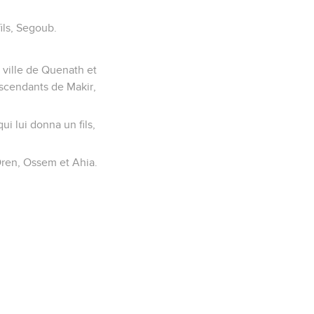
fils, Segoub.
 ville de Quenath et
descendants de Makir,
i lui donna un fils,
 Oren, Ossem et Ahia.