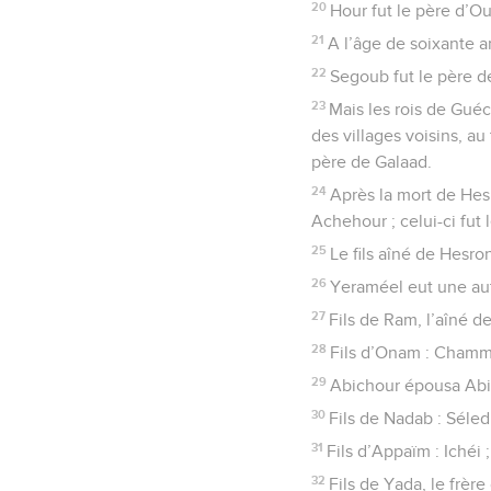
20
Hour fut le père d’Our
21
A l’âge de soixante an
22
Segoub fut le père de
23
Mais les rois de Guéc
des villages voisins, au
père de Galaad.
24
Après la mort de Hesr
Achehour ; celui-ci fut
25
Le fils aîné de Hesro
26
Yeraméel eut une aut
27
Fils de Ram, l’aîné 
28
Fils d’Onam : Chamma
29
Abichour épousa Abih
30
Fils de Nadab : Séle
31
Fils d’Appaïm : Ichéi ;
32
Fils de Yada, le frèr