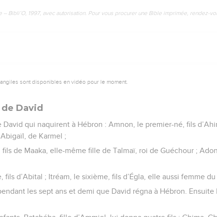
e – Bibli’O, 1997, avec autorisation. Pour vous procurer une Bible imprimée, rendez-vo
vangiles sont disponibles en vidéo pour le moment.
 de David
 de David qui naquirent à Hébron : Amnon, le premier-né, fils d’Ah
’Abigaïl, de Karmel ;
 fils de Maaka, elle-même fille de Talmaï, roi de Guéchour ; Adoni
 fils d’Abital ; Itréam, le sixième, fils d’Égla, elle aussi femme du 
 pendant les sept ans et demi que David régna à Hébron. Ensuite 