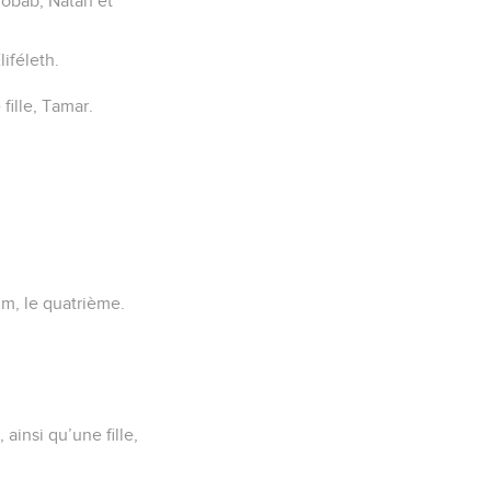
Chobab, Natan et
liféleth.
fille, Tamar.
um, le quatrième.
ainsi qu’une fille,