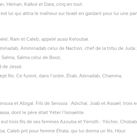
tan, Héman, Kalkol et Dara, cinq en tout.
’est lui qui attira le malheur sur Israël en gardant pour lui une pa
méel, Ram et Caleb, appelé aussi Keloubaï.
minadab, Amminadab celui de Nachon, chef de la tribu de Juda 
e Salma, Salma celui de Booz,
 de Jessé.
ept fils. Ce furent, dans l’ordre, Éliab, Abinadab, Chamma,
rouia et Abigal. Fils de Serouia : Abichaï, Joab et Assaël, trois e
assa, dont le père était Yéter l’Ismaélite.
, eut trois fils de ses femmes Azouba et Yerioth : Yécher, Chobab
a, Caleb prit pour femme Éfrata, qui lui donna un fils, Hour.