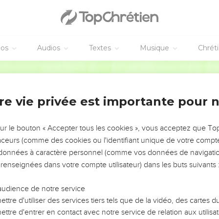
 et Homam – Lotan avait une sœur, Timna –.
n, Manahath, Ébal, Chefi et Onam. Fils de Sibéon : Aya et Ana.
fils de Dichon : Hamran, Ècheban, Itran et Keran.
éos
Audios
Textes
Musique
Chrét
n, Zavan et Yakan. Fils de Dichan : Ous et Aran.
Français Courant
s de clans d'Édom
s qui se succédèrent sur le trône d’Édom, avant que des rois règnent
re vie privée est importante pour 
Dinaba ; à sa mort, Yobab, fils de Zéra, de Bosra, lui succéda. Rég
 Téman ; Hadad, fils de Bédad, de la ville d’Avith : c’est lui qui 
sur le bouton « Accepter tous les cookies », vous acceptez que T
Samla, de Masréca ; Chaoul, de Rehoboth-sur-la-Rivière ; Baal-Han
traceurs (comme des cookies ou l'identifiant unique de votre compte 
ï : il avait épousé Métabéel, fille de Matred et petite-fille de Mé-
s données à caractère personnel (comme vos données de navigatio
 renseignées dans votre compte utilisateur) dans les buts suivants 
Hadad, Édom fut gouverné par des chefs de clans. En voici la liste
audience de notre service
n,
ttre d'utiliser des services tiers tels que de la vidéo, des cartes
ar,
ttre d'entrer en contact avec notre service de relation aux utilisat