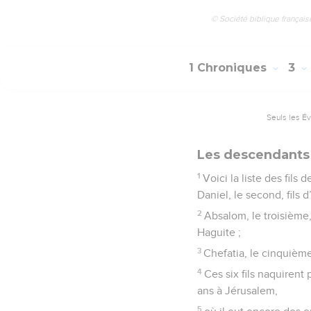
© Société biblique français
1 Chroniques
3
Seuls les É
Les descendants
1
Voici la liste des fils
Daniel, le second, fils d
2
Absalom, le troisième,
Haguite ;
3
Chefatia, le cinquième,
4
Ces six fils naquirent
ans à Jérusalem,
5