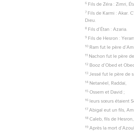
6
Fils de Zéra : Zimri, É
7
Fils de Karmi : Akar. C
Dieu.
8
Fils d’Étan : Azaria.
9
Fils de Hesron : Yera
10
Ram fut le père d’Am
11
Nachon fut le père d
12
Booz d’Obed et Obed
13
Jessé fut le père de s
14
Netanéel, Raddaï,
15
Ossem et David ;
16
leurs sœurs étaient Se
17
Abigal eut un fils, Am
18
Caleb, fils de Hesron
19
Après la mort d’Azoub