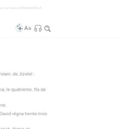
us sur www.editionsbiblio.fr
inoam, de Jizréel ;
a, le quatrième, fils de
roi.
David régna trente-trois