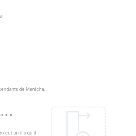
a,
escendants de Marécha,
ammaï,
 eut un fils qu’il