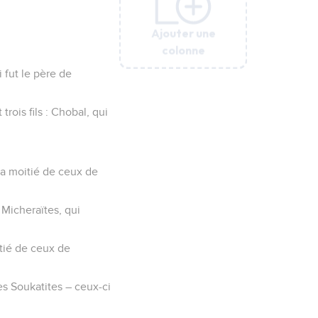
Ajouter une
Ajouter une
Ajouter une
Ajouter une
Ajouter une
colonne
colonne
colonne
colonne
colonne
 fut le père de
rois fils : Chobal, qui
la moitié de ceux de
s Micheraïtes, qui
tié de ceux de
les Soukatites – ceux-ci