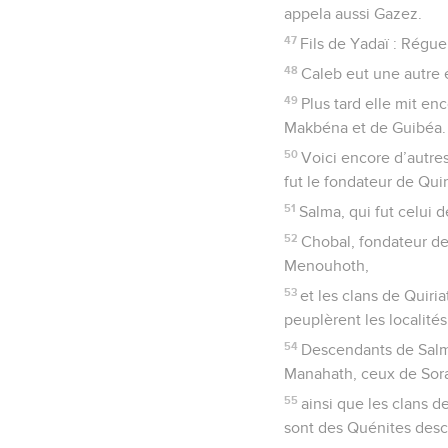
appela aussi Gazez.
47
Fils de Yadaï : Régu
48
Caleb eut une autre 
49
Plus tard elle mit e
Makbéna et de Guibéa. 
50
Voici encore d’autres
fut le fondateur de Qui
51
Salma, qui fut celui 
52
Chobal, fondateur de
Menouhoth,
53
et les clans de Quiria
peuplèrent les localités
54
Descendants de Salma
Manahath, ceux de Sor
55
ainsi que les clans de
sont des Quénites desc