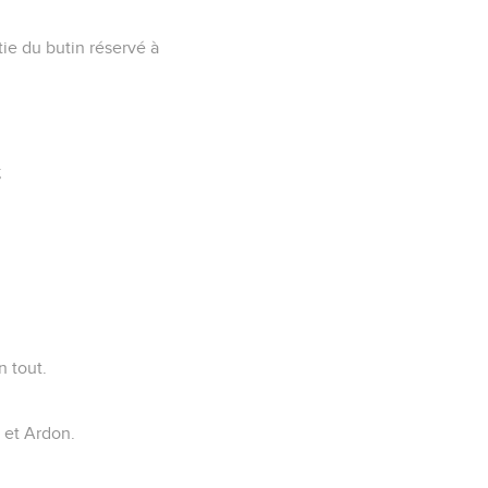
rtie du butin réservé à
;
n tout.
 et Ardon.