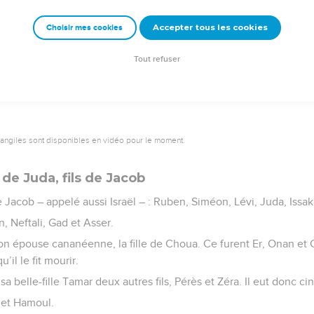
 furent les chefs de clans d’Édom.
Accepter tous les cookies
Choisir mes cookies
e – Bibli’O, 1997, avec autorisation. Pour vous procurer une Bible imprimée, rendez-vo
Tout refuser
vangiles sont disponibles en vidéo pour le moment.
de Juda, fils de Jacob
 de Jacob – appelé aussi Israël – : Ruben, Siméon, Lévi, Juda, Issa
, Neftali, Gad et Asser.
 son épouse cananéenne, la fille de Choua. Ce furent Er, Onan et C
’il le fit mourir.
sa belle-fille Tamar deux autres fils, Pérès et Zéra. Il eut donc cinq
n et Hamoul.