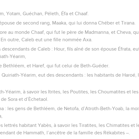
em, Yotam, Guéchan, Péleth, Éfa et Chaaf.
épouse de second rang, Maaka, qui lui donna Chéber et Tirana.
ncore au monde Chaaf, qui fut le père de Madmanna, et Cheva, qui
En outre, Caleb eut une fille nommée Axa.
 descendants de Caleb : Hour, fils aîné de son épouse Éfrata, eut t
riath-Yéarim,
de Bethléem, et Haref, qui fut celui de Beth-Guéder.
 Quiriath-Yéarim, eut des descendants : les habitants de Haroé, 
th-Yéarim, à savoir les Itrites, les Poutites, les Choumatites et le
 de Sora et d’Èchetaol.
 : les gens de Bethléem, de Netofa, d’Atroth-Beth-Yoab, la moi
a,
s lettrés habitant Yabès, à savoir les Tiratites, les Chimatites et 
endant de Hammath, l’ancêtre de la famille des Rékabites –.