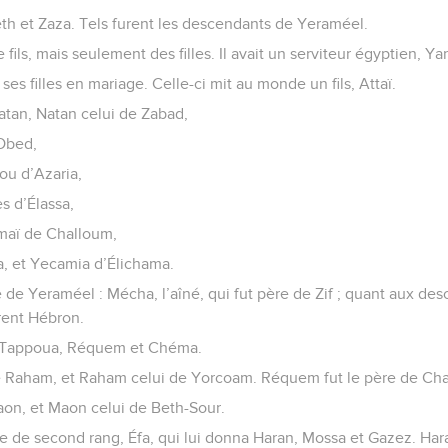
eth et Zaza. Tels furent les descendants de Yeraméel.
ils, mais seulement des filles. Il avait un serviteur égyptien, Yar
ses filles en mariage. Celle-ci mit au monde un fils, Attaï.
Natan, Natan celui de Zabad,
’Obed,
u d’Azaria,
s d’Élassa,
smaï de Challoum,
, et Yecamia d’Élichama.
re de Yeraméel : Mécha, l’aîné, qui fut père de Zif ; quant aux d
rent Hébron.
a, Tappoua, Réquem et Chéma.
e Raham, et Raham celui de Yorcoam. Réquem fut le père de Ch
on, et Maon celui de Beth-Sour.
 de second rang, Éfa, qui lui donna Haran, Mossa et Gazez. Haran