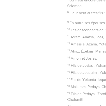
où il eut encore des e
Salomon.
6
Il eut neuf autres fils
9
En outre ses épouses d
10
Les descendants de S
11
Joram, Ahazia, Joas,
12
Amassia, Azaria, Yot
13
Ahaz, Ézékias, Manas
14
Amon et Josias.
15
Fils de Josias : Yoha
16
Fils de Joaquim : Yek
17
Fils de Yekonia, lequ
18
Malkiram, Pedaya, C
19
Fils de Pedaya : Zoro
Chelomith,
20