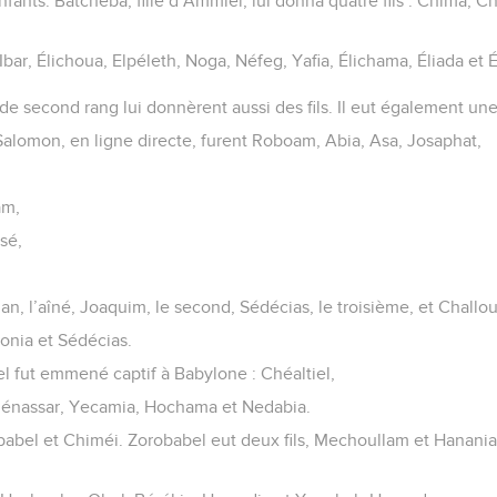
nfants. Batchéba, fille d’Ammiel, lui donna quatre fils : Chima, 
 : Ibar, Élichoua, Elpéleth, Noga, Néfeg, Yafia, Élichama, Éliada et É
e second rang lui donnèrent aussi des fils. Il eut également une 
alomon, en ligne directe, furent Roboam, Abia, Asa, Josaphat,
am,
sé,
nan, l’aîné, Joaquim, le second, Sédécias, le troisième, et Challo
onia et Sédécias.
el fut emmené captif à Babylone : Chéaltiel,
hénassar, Yecamia, Hochama et Nedabia.
babel et Chiméi. Zorobabel eut deux fils, Mechoullam et Hanania, 