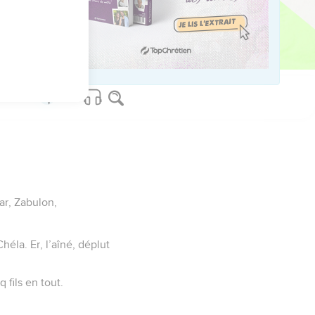
us sur www.editionsbiblio.fr
kar, Zabulon,
héla. Er, l’aîné, déplut
 fils en tout.