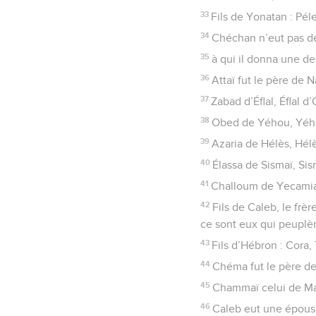
33
Fils de Yonatan : Pél
34
Chéchan n’eut pas de f
35
à qui il donna une de 
36
Attaï fut le père de 
37
Zabad d’Éflal, Éflal d
38
Obed de Yéhou, Yého
39
Azaria de Hélès, Hélè
40
Élassa de Sismaï, Si
41
Challoum de Yecamia
42
Fils de Caleb, le frè
ce sont eux qui peuplè
43
Fils d’Hébron : Cor
44
Chéma fut le père d
45
Chammaï celui de Ma
46
Caleb eut une épouse