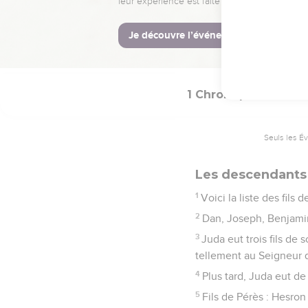
54
Magdiel et Iram. Tels
© Société biblique français
1 Chroniques
2
Seuls les É
Les descendants 
1
Voici la liste des fils
2
Dan, Joseph, Benjamin
3
Juda eut trois fils de
tellement au Seigneur qu
4
Plus tard, Juda eut de 
5
Fils de Pérès : Hesro