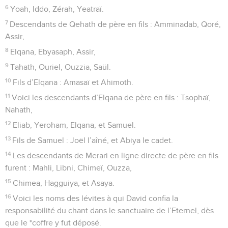
6
Yoah, Iddo, Zérah, Yeatraï.
7
Descendants de Qehath de père en fils : Amminadab, Qoré,
Assir,
8
Elqana, Ebyasaph, Assir,
9
Tahath, Ouriel, Ouzzia, Saül.
10
Fils d’Elqana : Amasaï et Ahimoth.
11
Voici les descendants d’Elqana de père en fils : Tsophaï,
Nahath,
12
Eliab, Yeroham, Elqana, et Samuel.
13
Fils de Samuel : Joël l’aîné, et Abiya le cadet.
14
Les descendants de Merari en ligne directe de père en fils
furent : Mahli, Libni, Chimeï, Ouzza,
15
Chimea, Hagguiya, et Asaya.
16
Voici les noms des lévites à qui David confia la
responsabilité du chant dans le sanctuaire de l’Eternel, dès
que le *coffre y fut déposé.