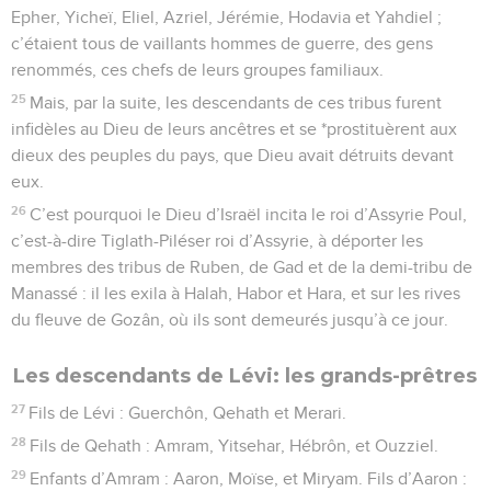
Epher, Yicheï, Eliel, Azriel, Jérémie, Hodavia et Yahdiel ;
c’étaient tous de vaillants hommes de guerre, des gens
renommés, ces chefs de leurs groupes familiaux.
25
Mais, par la suite, les descendants de ces tribus furent
infidèles au Dieu de leurs ancêtres et se *prostituèrent aux
dieux des peuples du pays, que Dieu avait détruits devant
eux.
26
C’est pourquoi le Dieu d’Israël incita le roi d’Assyrie Poul,
c’est-à-dire Tiglath-Piléser roi d’Assyrie, à déporter les
membres des tribus de Ruben, de Gad et de la demi-tribu de
Manassé : il les exila à Halah, Habor et Hara, et sur les rives
du fleuve de Gozân, où ils sont demeurés jusqu’à ce jour.
Les descendants de Lévi: les grands-prêtres
27
Fils de Lévi : Guerchôn, Qehath et Merari.
28
Fils de Qehath : Amram, Yitsehar, Hébrôn, et Ouzziel.
29
Enfants d’Amram : Aaron, Moïse, et Miryam. Fils d’Aaron :