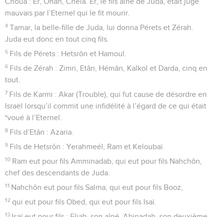
Choua : Er, Onân, Chéla. Er, le fils aîné de Juda, était jugé
mauvais par l’Eternel qui le fit mourir.
4
Tamar, la belle-fille de Juda, lui donna Pérets et Zérah.
Juda eut donc en tout cinq fils.
5
Fils de Pérets : Hetsrôn et Hamoul.
6
Fils de Zérah : Zimri, Etân, Hémân, Kalkol et Darda, cinq en
tout.
7
Fils de Karmi : Akar (Trouble), qui fut cause de désordre en
Israël lorsqu’il commit une infidélité à l’égard de ce qui était
*voué à l’Eternel.
8
Fils d’Etân : Azaria.
9
Fils de Hetsrôn : Yerahmeél, Ram et Keloubaï.
10
Ram eut pour fils Amminadab, qui eut pour fils Nahchôn,
chef des descendants de Juda.
11
Nahchôn eut pour fils Salma, qui eut pour fils Booz,
12
qui eut pour fils Obed, qui eut pour fils Isaï.
13
Isaï eut pour fils : Eliab, son aîné, Abinadab, son deuxième,