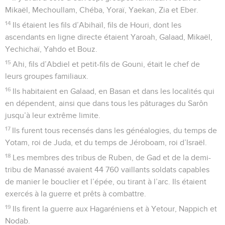
Mikaël, Mechoullam, Chéba, Yoraï, Yaekan, Zia et Eber.
14
Ils étaient les fils d’Abihaïl, fils de Houri, dont les
ascendants en ligne directe étaient Yaroah, Galaad, Mikaël,
Yechichaï, Yahdo et Bouz.
15
Ahi, fils d’Abdiel et petit-fils de Gouni, était le chef de
leurs groupes familiaux.
16
Ils habitaient en Galaad, en Basan et dans les localités qui
en dépendent, ainsi que dans tous les pâturages du Sarôn
jusqu’à leur extrême limite.
17
Ils furent tous recensés dans les généalogies, du temps de
Yotam, roi de Juda, et du temps de Jéroboam, roi d’Israël.
18
Les membres des tribus de Ruben, de Gad et de la demi-
tribu de Manassé avaient 44 760 vaillants soldats capables
de manier le bouclier et l’épée, ou tirant à l’arc. Ils étaient
exercés à la guerre et prêts à combattre.
19
Ils firent la guerre aux Hagaréniens et à Yetour, Nappich et
Nodab.