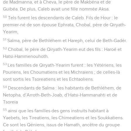
de Madmanna, et à Cheva, le père de Makbéna et de
Guibéa. De plus, Caleb avait une fille nommée Aksa.
50
Tels furent les descendants de Caleb. Fils de Hour : le
premier-né de son épouse Ephrata, Chobal, père de Qiryath-
Yearim,
51
Salma, père de Bethléhem et Hareph, celui de Beth-Gadér.
52
Chobal, le père de Qiryath-Yearim eut des fils : Haroé et
Hatsi-Hammenouhoth.
53
Les familles de Qiryath-Yearim furent : les Yétériens, les
Pouriens, les Choumatiens et les Michraïens ; de celles-là
sont sortis les Tsoreatiens et les Echtaoliens.
54
Descendants de Salma : les habitants de Bethléhem, de
Netopha, d’Arroth-Beth-Joab, d’Hatsi-Hammanahti et de
Tsoreïa
55
ainsi que les familles des gens instruits habitant à
Yaebets, les Tireatiens, les Chimeatiens et les Soukkatiens.
Ce sont les Qéniens, issus de Hamath, ancêtre du groupe