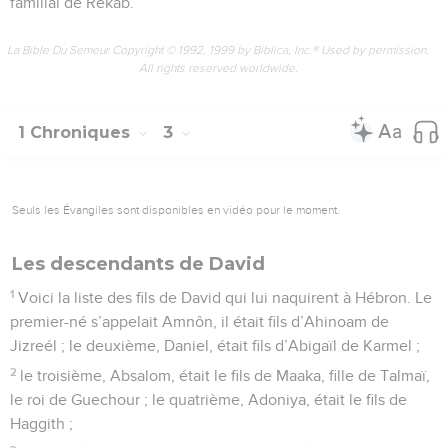
familial de Rékab.
La Bible Du Semeur Copyright © 1992, 1999 by Biblica, Inc.® Used by permission.
All rights reserved worldwide.
1 Chroniques
3
Seuls les Évangiles sont disponibles en vidéo pour le moment.
Les descendants de David
1
Voici la liste des fils de David qui lui naquirent à Hébron. Le
premier-né s’appelait Amnôn, il était fils d’Ahinoam de
Jizreél ; le deuxième, Daniel, était fils d’Abigaïl de Karmel ;
2
le troisième, Absalom, était le fils de Maaka, fille de Talmaï,
le roi de Guechour ; le quatrième, Adoniya, était le fils de
Haggith ;