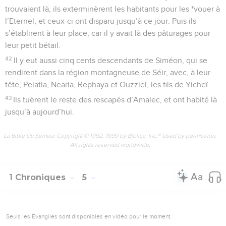
trouvaient là, ils exterminèrent les habitants pour les *vouer à
l’Eternel, et ceux-ci ont disparu jusqu’à ce jour. Puis ils
s’établirent à leur place, car il y avait là des pâturages pour
leur petit bétail.
42
Il y eut aussi cinq cents descendants de Siméon, qui se
rendirent dans la région montagneuse de Séir, avec, à leur
tête, Pelatia, Nearia, Rephaya et Ouzziel, les fils de Yicheï.
43
Ils tuèrent le reste des rescapés d’Amalec, et ont habité là
jusqu’à aujourd’hui.
La Bible Du Semeur Copyright © 1992, 1999 by Biblica, Inc.® Used by permission.
All rights reserved worldwide.
1 Chroniques
5
Seuls les Évangiles sont disponibles en vidéo pour le moment.