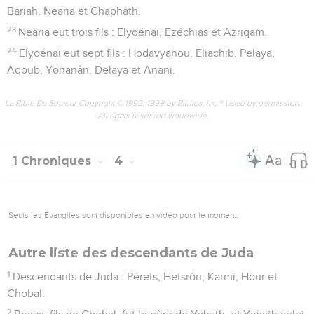
Bariah, Nearia et Chaphath.
23
Nearia eut trois fils : Elyoénaï, Ezéchias et Azriqam.
24
Elyoénaï eut sept fils : Hodavyahou, Eliachib, Pelaya,
Aqoub, Yohanân, Delaya et Anani.
La Bible Du Semeur Copyright © 1992, 1999 by Biblica, Inc.® Used by permission.
All rights reserved worldwide.
1 Chroniques
4
Seuls les Évangiles sont disponibles en vidéo pour le moment.
Autre liste des descendants de Juda
1
Descendants de Juda : Pérets, Hetsrôn, Karmi, Hour et
Chobal.
2