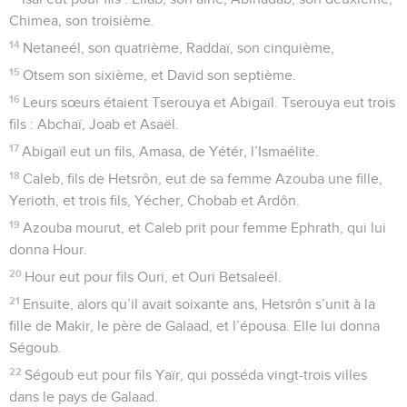
Chimea, son troisième.
14
Netaneél, son quatrième, Raddaï, son cinquième,
15
Otsem son sixième, et David son septième.
16
Leurs sœurs étaient Tserouya et Abigaïl. Tserouya eut trois
fils : Abchaï, Joab et Asaël.
17
Abigaïl eut un fils, Amasa, de Yétér, l’Ismaélite.
18
Caleb, fils de Hetsrôn, eut de sa femme Azouba une fille,
Yerioth, et trois fils, Yécher, Chobab et Ardôn.
19
Azouba mourut, et Caleb prit pour femme Ephrath, qui lui
donna Hour.
20
Hour eut pour fils Ouri, et Ouri Betsaleél.
21
Ensuite, alors qu’il avait soixante ans, Hetsrôn s’unit à la
fille de Makir, le père de Galaad, et l’épousa. Elle lui donna
Ségoub.
22
Ségoub eut pour fils Yaïr, qui posséda vingt-trois villes
dans le pays de Galaad.