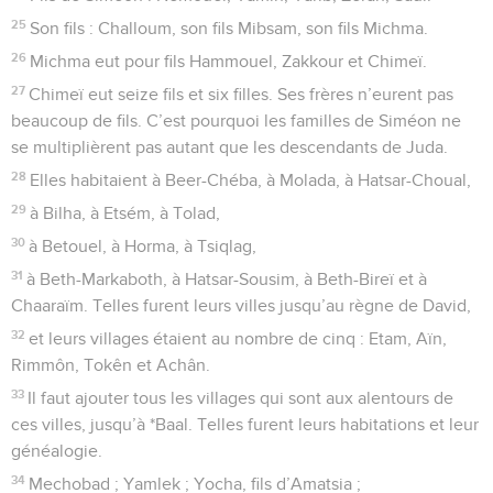
25
Son fils : Challoum, son fils Mibsam, son fils Michma.
26
Michma eut pour fils Hammouel, Zakkour et Chimeï.
27
Chimeï eut seize fils et six filles. Ses frères n’eurent pas
beaucoup de fils. C’est pourquoi les familles de Siméon ne
se multiplièrent pas autant que les descendants de Juda.
28
Elles habitaient à Beer-Chéba, à Molada, à Hatsar-Choual,
29
à Bilha, à Etsém, à Tolad,
30
à Betouel, à Horma, à Tsiqlag,
31
à Beth-Markaboth, à Hatsar-Sousim, à Beth-Bireï et à
Chaaraïm. Telles furent leurs villes jusqu’au règne de David,
32
et leurs villages étaient au nombre de cinq : Etam, Aïn,
Rimmôn, Tokên et Achân.
33
Il faut ajouter tous les villages qui sont aux alentours de
ces villes, jusqu’à *Baal. Telles furent leurs habitations et leur
généalogie.
34
Mechobad ; Yamlek ; Yocha, fils d’Amatsia ;