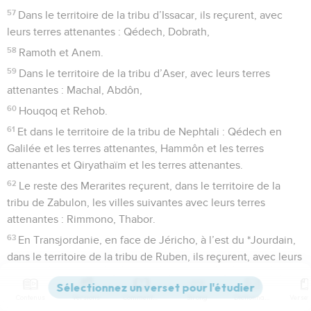
57
Dans le territoire de la tribu d’Issacar, ils reçurent, avec
leurs terres attenantes : Qédech, Dobrath,
58
Ramoth et Anem.
59
Dans le territoire de la tribu d’Aser, avec leurs terres
attenantes : Machal, Abdôn,
60
Houqoq et Rehob.
61
Et dans le territoire de la tribu de Nephtali : Qédech en
Galilée et les terres attenantes, Hammôn et les terres
attenantes et Qiryathaïm et les terres attenantes.
62
Le reste des Merarites reçurent, dans le territoire de la
tribu de Zabulon, les villes suivantes avec leurs terres
attenantes : Rimmono, Thabor.
63
En Transjordanie, en face de Jéricho, à l’est du *Jourdain,
dans le territoire de la tribu de Ruben, ils reçurent, avec leurs
terres attenantes : Bétser au désert, Yahtsa,
64
Qedémoth, Méphaat.
Contenus
Versions
Commentaires
Strong
Dictionnaire