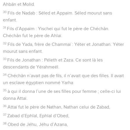
Ahbân et Molid.
30
Fils de Nadab : Séled et Appaïm. Séled mourut sans
enfant.
31
Fils d’Appaïm : Yischeï qui fut le père de Chéchân.
Chéchân fut le père de Ahlaï.
32
Fils de Yada, frère de Chammaï : Yéter et Jonathan. Yéter
mourut sans enfant.
33
Fils de Jonathan : Péleth et Zaza. Ce sont là les
descendants de Yérahmeél.
34
Chéchân n’avait pas de fils, il n’avait que des filles. Il avait
un esclave égyptien nommé Yarha
35
à qui il donna l’une de ses filles pour femme ; celle-ci lui
donna Attaï.
36
Attaï fut le père de Nathan, Nathan celui de Zabad,
37
Zabad d’Ephlal, Ephlal d’Obed,
38
Obed de Jéhu, Jéhu d’Azaria,