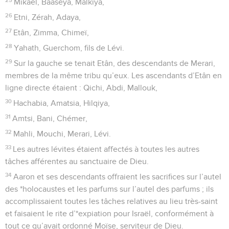
Mikaël, Baaséya, Malkiya,
26
Etni, Zérah, Adaya,
27
Etân, Zimma, Chimeï,
28
Yahath, Guerchom, fils de Lévi.
29
Sur la gauche se tenait Etân, des descendants de Merari,
membres de la même tribu qu’eux. Les ascendants d’Etân en
ligne directe étaient : Qichi, Abdi, Mallouk,
30
Hachabia, Amatsia, Hilqiya,
31
Amtsi, Bani, Chémer,
32
Mahli, Mouchi, Merari, Lévi.
33
Les autres lévites étaient affectés à toutes les autres
tâches afférentes au sanctuaire de Dieu.
34
Aaron et ses descendants offraient les sacrifices sur l’autel
des *holocaustes et les parfums sur l’autel des parfums ; ils
accomplissaient toutes les tâches relatives au lieu très-saint
et faisaient le rite d’*expiation pour Israël, conformément à
tout ce qu’avait ordonné Moïse, serviteur de Dieu.