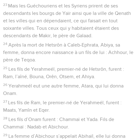
23
Mais les Guéchouriens et les Syriens prirent de ses
descendants les bourgs de Yaïr ainsi que la ville de Qenath
et les villes qui en dépendaient, ce qui faisait en tout
soixante villes. Tous ceux qui y habitaient étaient des
descendants de Makir, le père de Galaad.
24
Après la mort de Hetsrôn à Caleb-Ephrata, Abiya, sa
femme, donna encore naissance à un fils de lui : Achhour, le
père de Teqoa.
25
Les fils de Yerahmeél, premier-né de Hetsrôn, furent :
Ram, l’aîné, Bouna, Orên, Otsem, et Ahiya.
26
Yerahmeél eut une autre femme, Atara, qui lui donna
Onam.
27
Les fils de Ram, le premier-né de Yerahmeél, furent :
Maats, Yamîn et Eqer.
28
Les fils d’Onam furent : Chammaï et Yada. Fils de
Chammaï : Nadab et Abichour.
29
La femme d’Abichour s’appelait Abihaïl, elle lui donna