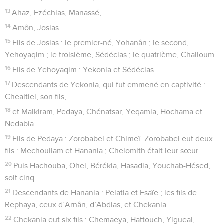
13
Ahaz, Ezéchias, Manassé,
14
Amôn, Josias.
15
Fils de Josias : le premier-né, Yohanân ; le second,
Yehoyaqim ; le troisième, Sédécias ; le quatrième, Challoum.
16
Fils de Yehoyaqim : Yekonia et Sédécias.
17
Descendants de Yekonia, qui fut emmené en captivité :
Chealtiel, son fils,
18
et Malkiram, Pedaya, Chénatsar, Yeqamia, Hochama et
Nedabia.
19
Fils de Pedaya : Zorobabel et Chimeï. Zorobabel eut deux
fils : Mechoullam et Hanania ; Chelomith était leur sœur.
20
Puis Hachouba, Ohel, Bérékia, Hasadia, Youchab-Hésed,
soit cinq.
21
Descendants de Hanania : Pelatia et Esaïe ; les fils de
Rephaya, ceux d’Arnân, d’Abdias, et Chekania.
22
Chekania eut six fils : Chemaeya, Hattouch, Yigueal,