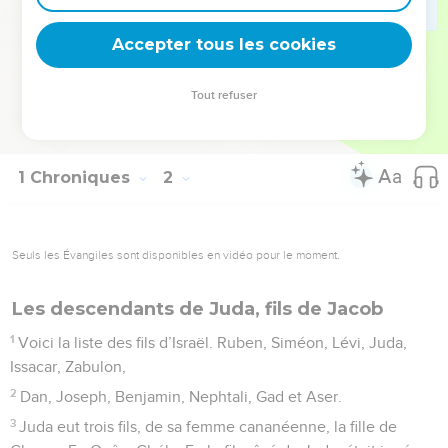
53
Qenaz, Témân, Mibtsar,
Accepter tous les cookies
54
Magdiel et Iram. Tels sont les chefs d’Edom.
La Bible Du Semeur Copyright © 1992, 1999 by Biblica, Inc.® Used by permission.
Tout refuser
All rights reserved worldwide.
1 Chroniques
2
Seuls les Évangiles sont disponibles en vidéo pour le moment.
Les descendants de Juda, fils de Jacob
1
Voici la liste des fils d’Israël. Ruben, Siméon, Lévi, Juda,
Issacar, Zabulon,
2
Dan, Joseph, Benjamin, Nephtali, Gad et Aser.
3
Juda eut trois fils, de sa femme cananéenne, la fille de