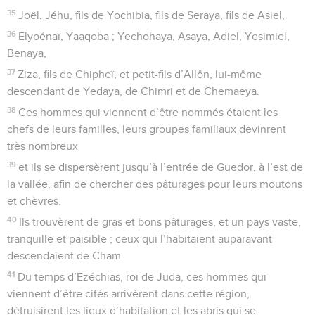
35
Joël, Jéhu, fils de Yochibia, fils de Seraya, fils de Asiel,
36
Elyoénaï, Yaaqoba ; Yechohaya, Asaya, Adiel, Yesimiel,
Benaya,
37
Ziza, fils de Chipheï, et petit-fils d’Allôn, lui-même
descendant de Yedaya, de Chimri et de Chemaeya.
38
Ces hommes qui viennent d’être nommés étaient les
chefs de leurs familles, leurs groupes familiaux devinrent
très nombreux
39
et ils se dispersèrent jusqu’à l’entrée de Guedor, à l’est de
la vallée, afin de chercher des pâturages pour leurs moutons
et chèvres.
40
Ils trouvèrent de gras et bons pâturages, et un pays vaste,
tranquille et paisible ; ceux qui l’habitaient auparavant
descendaient de Cham.
41
Du temps d’Ezéchias, roi de Juda, ces hommes qui
viennent d’être cités arrivèrent dans cette région,
détruisirent les lieux d’habitation et les abris qui se