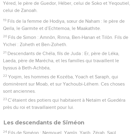
Yéred, le père de Guedor, Héber, celui de Soko et Yeqoutiel,
celui de Zanoah.
19
Fils de la femme de Hodiya, sœur de Naham : le père de
Qeïla, le Garmite et d’Echtemoa, le Maakathite.
20
Fils de Simon : Amnôn, Rinna, Ben-Hanan et Tilôn. Fils de
Yicheï : Zoheth et Ben-Zoheth.
21
Descendants de Chéla, fils de Juda : Er, père de Léka,
Laeda, père de Marécha, et les familles qui travaillent le
byssus à Beth-Achbéa,
22
Yoqim, les hommes de Kozéba, Yoach et Saraph, qui
dominèrent sur Moab, et sur Yachoubi-Léhem. Ces choses
sont anciennes.
23
C’étaient des potiers qui habitaient à Netaïm et Guedéra
près du roi et travaillaient pour lui.
Les descendants de Siméon
24
Fils de Siméon : Nemouel, Yamîn, Yarib, Zérah, Saül.