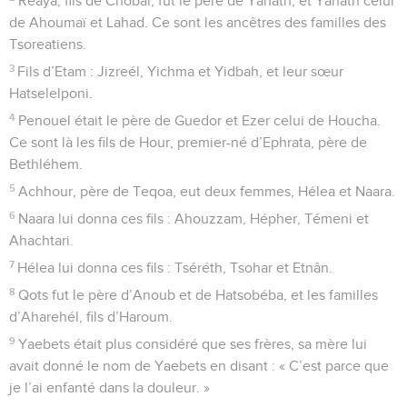
Reaya, fils de Chobal, fut le père de Yahath, et Yahath celui
de Ahoumaï et Lahad. Ce sont les ancêtres des familles des
Tsoreatiens.
3
Fils d’Etam : Jizreél, Yichma et Yidbah, et leur sœur
Hatselelponi.
4
Penouel était le père de Guedor et Ezer celui de Houcha.
Ce sont là les fils de Hour, premier-né d’Ephrata, père de
Bethléhem.
5
Achhour, père de Teqoa, eut deux femmes, Hélea et Naara.
6
Naara lui donna ces fils : Ahouzzam, Hépher, Témeni et
Ahachtari.
7
Hélea lui donna ces fils : Tséréth, Tsohar et Etnân.
8
Qots fut le père d’Anoub et de Hatsobéba, et les familles
d’Aharehél, fils d’Haroum.
9
Yaebets était plus considéré que ses frères, sa mère lui
avait donné le nom de Yaebets en disant : « C’est parce que
je l’ai enfanté dans la douleur. »