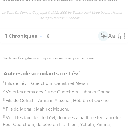
La Bible Du Semeur Copyright © 1992, 1999 by Biblica, Inc.® Used by permission.
All rights reserved worldwide.
1 Chroniques
6
Seuls les Évangiles sont disponibles en vidéo pour le moment.
Autres descendants de Lévi
1
Fils de Lévi : Guerchom, Qehath et Merari.
2
Voici les noms des fils de Guerchom : Libni et Chimeï.
3
Fils de Qehath : Amram, Yitsehar, Hébrôn et Ouzziel.
4
Fils de Merari : Mahli et Mouchi.
5
Voici les familles de Lévi, données à partir de leur ancêtre.
Pour Guerchom, de père en fils : Libni, Yahath, Zimma,