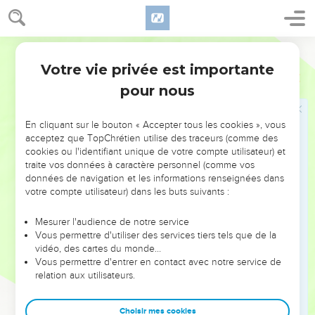
45
Yobab mourut et Houcham, du pays des Témanites, régna
à sa place.
46
Après la mort de Houcham, Hadad, fils de Bedad, régna à
Semeur
sa place. Il battit les Madianites dans la campagne de Moab ;
Votre vie privée est importante
1 Chroniques
1
il venait de la ville d’Avith.
pour nous
47
Après la mort de Hadad, Samla, de Masréqa, régna à sa
place.
En cliquant sur le bouton « Accepter tous les cookies », vous
48
Puis après la mort de Samla, Saül, de Rehoboth sur le
acceptez que TopChrétien utilise des traceurs (comme des
cookies ou l'identifiant unique de votre compte utilisateur) et
fleuve, régna à sa place.
traite vos données à caractère personnel (comme vos
49
Après la mort de Saül, Baal-Hanân, fils d’Akbor, régna à sa
données de navigation et les informations renseignées dans
votre compte utilisateur) dans les buts suivants :
place.
50
Après la mort de Baal-Hanân, Hadad régna à sa place. Sa
Mesurer l'audience de notre service
ville s’appelait Paou, le nom de sa femme était Mehétabeél,
Vous permettre d'utiliser des services tiers tels que de la
fille de Matréd, et petite-fille de Mézahab.
vidéo, des cartes du monde…
Vous permettre d'entrer en contact avec notre service de
51
Après la mort de Hadad, des chefs de familles
relation aux utilisateurs.
gouvernèrent Edom. Ce furent les chefs Timna, Alva, Yetéth,
52
Oholibama, Ela, Pinôn,
Choisir mes cookies