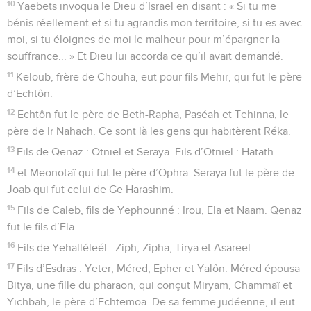
10
Yaebets invoqua le Dieu d’Israël en disant : « Si tu me
bénis réellement et si tu agrandis mon territoire, si tu es avec
moi, si tu éloignes de moi le malheur pour m’épargner la
souffrance... » Et Dieu lui accorda ce qu’il avait demandé.
11
Keloub, frère de Chouha, eut pour fils Mehir, qui fut le père
d’Echtôn.
12
Echtôn fut le père de Beth-Rapha, Paséah et Tehinna, le
père de Ir Nahach. Ce sont là les gens qui habitèrent Réka.
13
Fils de Qenaz : Otniel et Seraya. Fils d’Otniel : Hatath
14
et Meonotaï qui fut le père d’Ophra. Seraya fut le père de
Joab qui fut celui de Ge Harashim.
15
Fils de Caleb, fils de Yephounné : Irou, Ela et Naam. Qenaz
fut le fils d’Ela.
16
Fils de Yehalléleél : Ziph, Zipha, Tirya et Asareel.
17
Fils d’Esdras : Yeter, Méred, Epher et Yalôn. Méred épousa
Bitya, une fille du pharaon, qui conçut Miryam, Chammaï et
Yichbah, le père d’Echtemoa. De sa femme judéenne, il eut