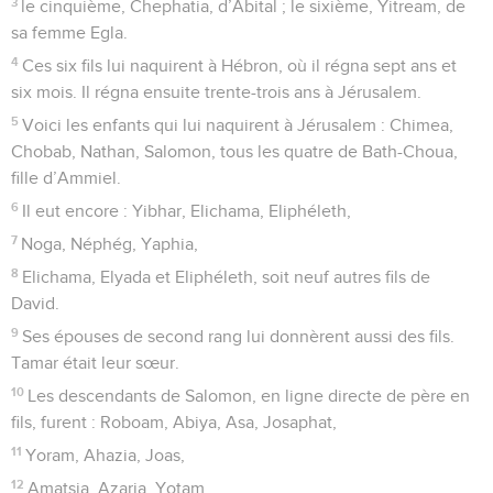
3
le cinquième, Chephatia, d’Abital ; le sixième, Yitream, de
sa femme Egla.
4
Ces six fils lui naquirent à Hébron, où il régna sept ans et
six mois. Il régna ensuite trente-trois ans à Jérusalem.
5
Voici les enfants qui lui naquirent à Jérusalem : Chimea,
Chobab, Nathan, Salomon, tous les quatre de Bath-Choua,
fille d’Ammiel.
6
Il eut encore : Yibhar, Elichama, Eliphéleth,
7
Noga, Néphég, Yaphia,
8
Elichama, Elyada et Eliphéleth, soit neuf autres fils de
David.
9
Ses épouses de second rang lui donnèrent aussi des fils.
Tamar était leur sœur.
10
Les descendants de Salomon, en ligne directe de père en
fils, furent : Roboam, Abiya, Asa, Josaphat,
11
Yoram, Ahazia, Joas,
12
Amatsia, Azaria, Yotam,