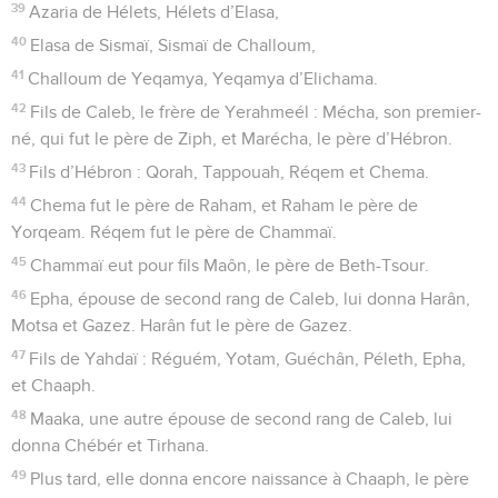
39
Azaria de Hélets, Hélets d’Elasa,
40
Elasa de Sismaï, Sismaï de Challoum,
41
Challoum de Yeqamya, Yeqamya d’Elichama.
42
Fils de Caleb, le frère de Yerahmeél : Mécha, son premier-
né, qui fut le père de Ziph, et Marécha, le père d’Hébron.
43
Fils d’Hébron : Qorah, Tappouah, Réqem et Chema.
44
Chema fut le père de Raham, et Raham le père de
Yorqeam. Réqem fut le père de Chammaï.
45
Chammaï eut pour fils Maôn, le père de Beth-Tsour.
46
Epha, épouse de second rang de Caleb, lui donna Harân,
Motsa et Gazez. Harân fut le père de Gazez.
47
Fils de Yahdaï : Réguém, Yotam, Guéchân, Péleth, Epha,
et Chaaph.
48
Maaka, une autre épouse de second rang de Caleb, lui
donna Chébér et Tirhana.
49
Plus tard, elle donna encore naissance à Chaaph, le père