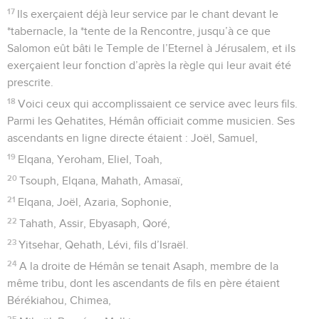
17
Ils exerçaient déjà leur service par le chant devant le
*tabernacle, la *tente de la Rencontre, jusqu’à ce que
Salomon eût bâti le Temple de l’Eternel à Jérusalem, et ils
exerçaient leur fonction d’après la règle qui leur avait été
prescrite.
18
Voici ceux qui accomplissaient ce service avec leurs fils.
Parmi les Qehatites, Hémân officiait comme musicien. Ses
ascendants en ligne directe étaient : Joël, Samuel,
19
Elqana, Yeroham, Eliel, Toah,
20
Tsouph, Elqana, Mahath, Amasaï,
21
Elqana, Joël, Azaria, Sophonie,
22
Tahath, Assir, Ebyasaph, Qoré,
23
Yitsehar, Qehath, Lévi, fils d’Israël.
24
A la droite de Hémân se tenait Asaph, membre de la
même tribu, dont les ascendants de fils en père étaient
Bérékiahou, Chimea,
25