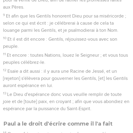
aux Pères.
9
Et afin que les Gentils honorent Dieu pour sa miséricorde ;
selon ce qui est écrit : je célébrerai à cause de cela ta
louange parmi les Gentils, et je psalmodierai à ton Nom.
10
Et il est dit encore : Gentils, réjouissez-vous avec son
peuple.
11
Et encore : toutes Nations, louez le Seigneur ; et vous tous
peuples célébrez-le.
12
Esaïe a dit aussi : il y aura une Racine de Jessé, et un
[rejeton] s'élèvera pour gouverner les Gentils, [et] les Gentils
auront espérance en lui.
13
Le Dieu d'espérance donc vous veuille remplir de toute
joie et de [toute] paix, en croyant ; afin que vous abondiez en
espérance par la puissance du Saint-Esprit.
Paul a le droit d'écrire comme il l'a fait
14