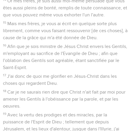
Or mes frères, je suis aussi moi-même persuadé que vous
êtes aussi pleins de bonté, remplis de toute connaissance, et
que vous pouvez même vous exhorter l'un l'autre.
15
Mais mes frères, je vous ai écrit en quelque sorte plus
librement, comme vous faisant ressouvenir [de ces choses], à
cause de la grâce qui m'a été donnée de Dieu.
16
Afin que je sois ministre de Jésus Christ envers les Gentils,
m'employant au sacrifice de l'Evangile de Dieu ; afin que
l'oblation des Gentils soit agréable, étant sanctifiée par le
Saint-Esprit.
17
J'ai donc de quoi me glorifier en Jésus-Christ dans les
choses qui regardent Dieu.
18
Car je ne saurais rien dire que Christ n'ait fait par moi pour
amener les Gentils à l'obéissance par la parole, et par les
oeuvres.
19
Avec la vertu des prodiges et des miracles, par la
puissance de l'Esprit de Dieu ; tellement que depuis
Jérusalem, et les lieux d'alentour, jusque dans l'Illyrie, j'ai