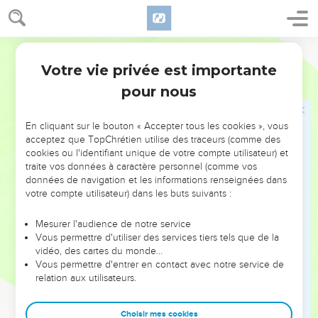
viande, tu ne te conduis point [en cela] par la charité ; ne
détruis point par la viande celui pour lequel Christ est mort.
16
Que l'avantage dont vous jouissez ne soit point exposé à
Martin
être blâmé.
Votre vie privée est importante
Romains
14
17
Car le Royaume de Dieu n'est point viande ni breuvage ;
pour nous
mais il est justice, paix, et joie par le Saint-Esprit.
18
Et celui qui sert Christ en ces choses-là, est agréable à
En cliquant sur le bouton « Accepter tous les cookies », vous
Dieu, et il est approuvé des hommes.
acceptez que TopChrétien utilise des traceurs (comme des
cookies ou l'identifiant unique de votre compte utilisateur) et
19
Recherchons donc les choses qui vont à la paix, et qui
traite vos données à caractère personnel (comme vos
sont d'une édification mutuelle.
données de navigation et les informations renseignées dans
votre compte utilisateur) dans les buts suivants :
20
Ne ruine point l'oeuvre de Dieu par ta viande. Il est vrai
que toutes choses sont pures, mais celui-là fait mal qui
Mesurer l'audience de notre service
mange en donnant du scandale.
Vous permettre d'utiliser des services tiers tels que de la
21
vidéo, des cartes du monde…
Il est bon de ne point manger de viande, de ne point boire
Vous permettre d'entrer en contact avec notre service de
de vin, et de ne faire aucune autre chose qui puisse faire
relation aux utilisateurs.
broncher ton frère, ou dont il soit scandalisé, ou dont il soit
blessé.
Choisir mes cookies