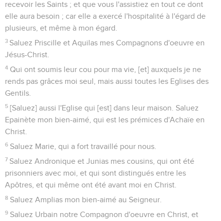
recevoir les Saints ; et que vous l'assistiez en tout ce dont
elle aura besoin ; car elle a exercé l'hospitalité à l'égard de
plusieurs, et même à mon égard.
3
Saluez Priscille et Aquilas mes Compagnons d'oeuvre en
Jésus-Christ.
4
Qui ont soumis leur cou pour ma vie, [et] auxquels je ne
rends pas grâces moi seul, mais aussi toutes les Eglises des
Gentils.
5
[Saluez] aussi l'Eglise qui [est] dans leur maison. Saluez
Epainète mon bien-aimé, qui est les prémices d'Achaïe en
Christ.
6
Saluez Marie, qui a fort travaillé pour nous.
7
Saluez Andronique et Junias mes cousins, qui ont été
prisonniers avec moi, et qui sont distingués entre les
Apôtres, et qui même ont été avant moi en Christ.
8
Saluez Amplias mon bien-aimé au Seigneur.
9
Saluez Urbain notre Compagnon d'oeuvre en Christ, et