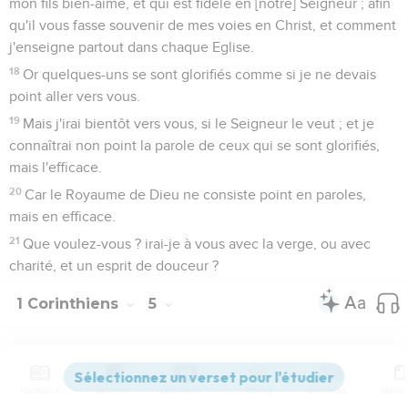
mon fils bien-aimé, et qui est fidèle en [notre] Seigneur ; afin
qu'il vous fasse souvenir de mes voies en Christ, et comment
j'enseigne partout dans chaque Eglise.
18
Or quelques-uns se sont glorifiés comme si je ne devais
point aller vers vous.
19
Mais j'irai bientôt vers vous, si le Seigneur le veut ; et je
connaîtrai non point la parole de ceux qui se sont glorifiés,
mais l'efficace.
20
Car le Royaume de Dieu ne consiste point en paroles,
mais en efficace.
21
Que voulez-vous ? irai-je à vous avec la verge, ou avec
charité, et un esprit de douceur ?
1 Corinthiens
5
Seuls les Évangiles sont disponibles en vidéo pour le moment.
Contenus
Versions
Commentaires
Strong
Dictionnaire