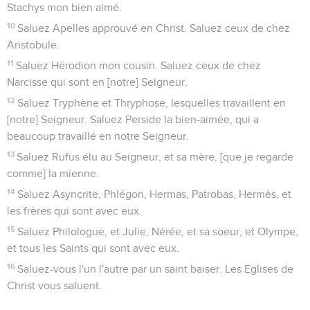
Stachys mon bien aimé.
10
Saluez Apelles approuvé en Christ. Saluez ceux de chez
Aristobule.
11
Saluez Hérodion mon cousin. Saluez ceux de chez
Narcisse qui sont en [notre] Seigneur.
12
Saluez Tryphène et Thryphose, lesquelles travaillent en
[notre] Seigneur. Saluez Perside la bien-aimée, qui a
beaucoup travaillé en notre Seigneur.
13
Saluez Rufus élu au Seigneur, et sa mère, [que je regarde
comme] la mienne.
14
Saluez Asyncrite, Phlégon, Hermas, Patrobas, Hermès, et
les frères qui sont avec eux.
15
Saluez Philologue, et Julie, Nérée, et sa soeur, et Olympe,
et tous les Saints qui sont avec eux.
16
Saluez-vous l'un l'autre par un saint baiser. Les Eglises de
Christ vous saluent.