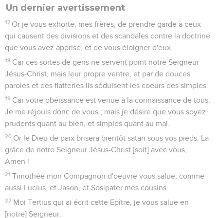
Un dernier avertissement
17
Or je vous exhorte, mes frères, de prendre garde à ceux
qui causent des divisions et des scandales contre la doctrine
que vous avez apprise, et de vous éloigner d'eux.
18
Car ces sortes de gens ne servent point notre Seigneur
Jésus-Christ, mais leur propre ventre, et par de douces
paroles et des flatteries ils séduisent les coeurs des simples.
19
Car votre obéissance est venue à la connaissance de tous.
Je me réjouis donc de vous ; mais je désire que vous soyez
prudents quant au bien, et simples quant au mal.
20
Or le Dieu de paix brisera bientôt satan sous vos pieds. La
grâce de notre Seigneur Jésus-Christ [soit] avec vous,
Amen !
21
Timothée mon Compagnon d'oeuvre vous salue, comme
aussi Lucius, et Jason, et Sosipater mes cousins.
22
Moi Tertius qui ai écrit cette Epître, je vous salue en
[notre] Seigneur.