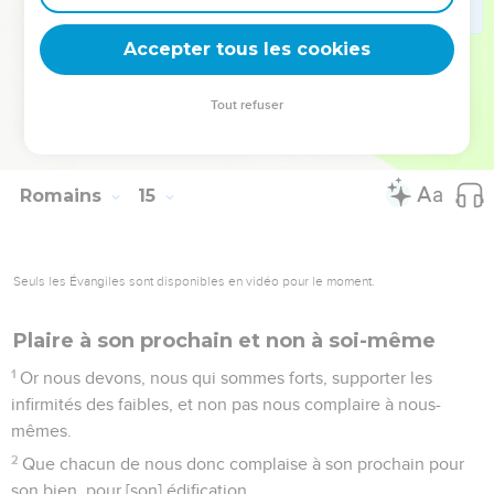
22
As-tu la foi ? aie-la en toi-même devant Dieu. [Car]
bienheureux est celui qui ne condamne point soi-même en
Accepter tous les cookies
ce qu'il approuve.
23
Mais celui qui en fait scrupule, est condamné s'il [en]
Tout refuser
mange, parce qu'il n'[en mange] point avec foi ; or tout ce qui
n'est point de la foi, est un péché.
Romains
15
Seuls les Évangiles sont disponibles en vidéo pour le moment.
Plaire à son prochain et non à soi-même
1
Or nous devons, nous qui sommes forts, supporter les
infirmités des faibles, et non pas nous complaire à nous-
mêmes.
2
Que chacun de nous donc complaise à son prochain pour
son bien, pour [son] édification.