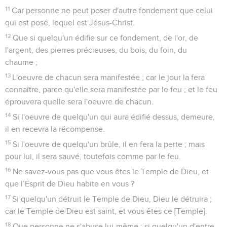
11
Car personne ne peut poser d'autre fondement que celui
qui est posé, lequel est Jésus-Christ.
12
Que si quelqu'un édifie sur ce fondement, de l'or, de
l'argent, des pierres précieuses, du bois, du foin, du
chaume ;
13
L'oeuvre de chacun sera manifestée ; car le jour la fera
connaître, parce qu'elle sera manifestée par le feu ; et le feu
éprouvera quelle sera l'oeuvre de chacun.
14
Si l'oeuvre de quelqu'un qui aura édifié dessus, demeure,
il en recevra la récompense.
15
Si l'oeuvre de quelqu'un brûle, il en fera la perte ; mais
pour lui, il sera sauvé, toutefois comme par le feu.
16
Ne savez-vous pas que vous êtes le Temple de Dieu, et
que l’Esprit de Dieu habite en vous ?
17
Si quelqu'un détruit le Temple de Dieu, Dieu le détruira ;
car le Temple de Dieu est saint, et vous êtes ce [Temple].
18
Que personne ne s'abuse lui-même ; si quelqu'un d'entre