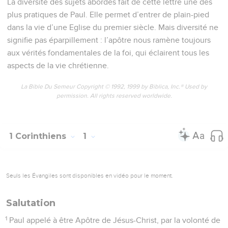
La diversité des sujets abordés fait de cette lettre une des
plus pratiques de Paul. Elle permet d’entrer de plain-pied
dans la vie d’une Eglise du premier siècle. Mais diversité ne
signifie pas éparpillement : l’apôtre nous ramène toujours
aux vérités fondamentales de la foi, qui éclairent tous les
aspects de la vie chrétienne.
La Bible Du Semeur Copyright © 1992, 1999 by Biblica, Inc.® Used by
permission. All rights reserved worldwide.
1 Corinthiens
1
Seuls les Évangiles sont disponibles en vidéo pour le moment.
Salutation
1
Paul appelé à être Apôtre de Jésus-Christ, par la volonté de