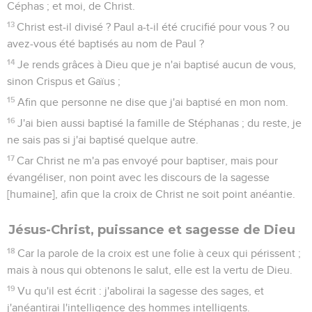
Céphas ; et moi, de Christ.
13
Christ est-il divisé ? Paul a-t-il été crucifié pour vous ? ou
avez-vous été baptisés au nom de Paul ?
14
Je rends grâces à Dieu que je n'ai baptisé aucun de vous,
sinon Crispus et Gaïus ;
15
Afin que personne ne dise que j'ai baptisé en mon nom.
16
J'ai bien aussi baptisé la famille de Stéphanas ; du reste, je
ne sais pas si j'ai baptisé quelque autre.
17
Car Christ ne m'a pas envoyé pour baptiser, mais pour
évangéliser, non point avec les discours de la sagesse
[humaine], afin que la croix de Christ ne soit point anéantie.
Jésus-Christ, puissance et sagesse de Dieu
18
Car la parole de la croix est une folie à ceux qui périssent ;
mais à nous qui obtenons le salut, elle est la vertu de Dieu.
19
Vu qu'il est écrit : j'abolirai la sagesse des sages, et
j'anéantirai l'intelligence des hommes intelligents.