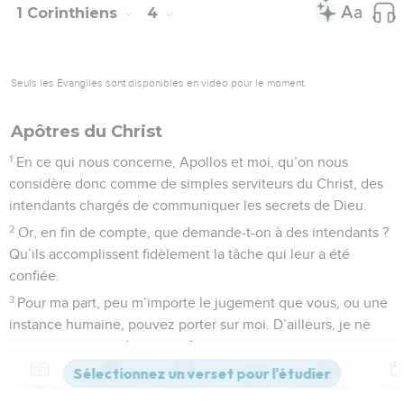
1 Corinthiens
4
Seuls les Évangiles sont disponibles en vidéo pour le moment.
Apôtres du Christ
1
En ce qui nous concerne, Apollos et moi, qu’on nous
considère donc comme de simples serviteurs du Christ, des
intendants chargés de communiquer les secrets de Dieu.
2
Or, en fin de compte, que demande-t-on à des intendants ?
Qu’ils accomplissent fidèlement la tâche qui leur a été
confiée.
3
Pour ma part, peu m’importe le jugement que vous, ou une
instance humaine, pouvez porter sur moi. D’ailleurs, je ne
me juge pas non plus moi-même.
4
Car, bien que je n’aie rien à me reprocher, ce n’est pas cela
Contenus
Versions
Commentaires
Strong
Dictionnaire
qui fait de moi un juste. Celui qui me juge, c’est le Seigneur.