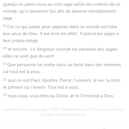
quelqu’un parmi vous se croit sage selon les critères de ce
monde, qu’il devienne fou afin de devenir véritablement
sage.
19
Car ce qui passe pour sagesse dans ce monde est folie
aux yeux de Dieu. Il est écrit en effet : Il prend les sages à
leur propre piège,
20
et encore : Le Seigneur connaît les pensées des sages :
elles ne sont que du vent.
21
Que personne ne mette donc sa fierté dans des hommes,
car tout est à vous,
22
que ce soit Paul, Apollos, Pierre, l’univers, la vie, la mort,
le présent ou l’avenir. Tout est à vous,
23
mais vous, vous êtes au Christ, et le Christ est à Dieu.
La Bible Du Semeur Copyright © 1992, 1999 by Biblica, Inc.® Used by permission.
All rights reserved worldwide.