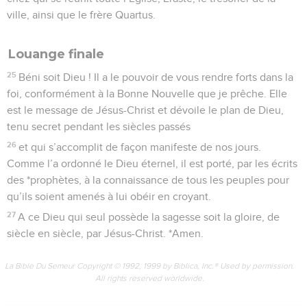
ville, ainsi que le frère Quartus.
Louange finale
25
Béni soit Dieu ! Il a le pouvoir de vous rendre forts dans la
foi, conformément à la Bonne Nouvelle que je prêche. Elle
est le message de Jésus-Christ et dévoile le plan de Dieu,
tenu secret pendant les siècles passés
26
et qui s’accomplit de façon manifeste de nos jours.
Comme l’a ordonné le Dieu éternel, il est porté, par les écrits
des *prophètes, à la connaissance de tous les peuples pour
qu’ils soient amenés à lui obéir en croyant.
27
A ce Dieu qui seul possède la sagesse soit la gloire, de
siècle en siècle, par Jésus-Christ. *Amen.
La Bible Du Semeur Copyright © 1992, 1999 by Biblica, Inc.® Used by permission.
All rights reserved worldwide.