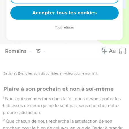
est déjà condamné, car son attitude ne découle pas de la foi.
Accepter tous les cookies
Or tout ce qui ne découle pas de la foi est péché.
La Bible Du Semeur Copyright © 1992, 1999 by Biblica, Inc.® Used by permission.
Tout refuser
All rights reserved worldwide.
Romains
15
Seuls les Évangiles sont disponibles en vidéo pour le moment.
Plaire à son prochain et non à soi-même
1
Nous qui sommes forts dans la foi, nous devons porter les
faiblesses de ceux qui ne le sont pas, sans chercher notre
propre satisfaction.
2
Que chacun de nous recherche la satisfaction de son
prochain pour le bien de celui-ci, en vue de l’aider à grandir