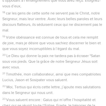
s’opposant à l’enseignement que vous avez reçu. Eloignez-
vous d’eux,
18
car les gens de cette sorte ne servent pas le Christ, notre
Seigneur, mais leur ventre. Avec leurs belles paroles et leurs
discours flatteurs, ils séduisent ceux qui ne discernent pas le
mal.
19
Votre obéissance est connue de tous et cela me remplit
de joie, mais je désire que vous sachiez discerner le bien et
que vous soyez incorruptibles à l’égard du mal.
20
Le Dieu qui donne la paix ne tardera pas à écraser *Satan
sous vos pieds. Que la grâce de notre Seigneur Jésus soit
avec vous.
21
Timothée, mon collaborateur, ainsi que mes compatriotes
Lucius, Jason et Sosipater vous saluent.
22
Moi, Tertius qui écris cette lettre, j’ajoute mes salutations
dans le Seigneur qui nous unit.
23
Vous saluent encore : Gaïus qui m’offre l’hospitalité et
chez qui se réunit toute l’Eglise, Eraste, le trésorier de la