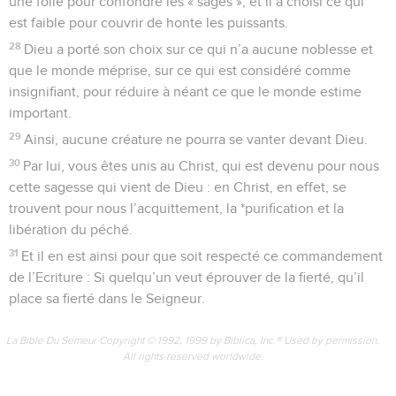
une folie pour confondre les « sages », et il a choisi ce qui
est faible pour couvrir de honte les puissants.
28
Dieu a porté son choix sur ce qui n’a aucune noblesse et
que le monde méprise, sur ce qui est considéré comme
insignifiant, pour réduire à néant ce que le monde estime
important.
29
Ainsi, aucune créature ne pourra se vanter devant Dieu.
30
Par lui, vous êtes unis au Christ, qui est devenu pour nous
cette sagesse qui vient de Dieu : en Christ, en effet, se
trouvent pour nous l’acquittement, la *purification et la
libération du péché.
31
Et il en est ainsi pour que soit respecté ce commandement
de l’Ecriture : Si quelqu’un veut éprouver de la fierté, qu’il
place sa fierté dans le Seigneur.
La Bible Du Semeur Copyright © 1992, 1999 by Biblica, Inc.® Used by permission.
All rights reserved worldwide.