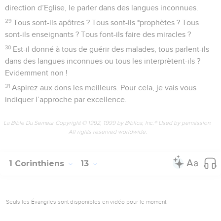
direction d’Eglise, le parler dans des langues inconnues.
29
Tous sont-ils apôtres ? Tous sont-ils *prophètes ? Tous
sont-ils enseignants ? Tous font-ils faire des miracles ?
30
Est-il donné à tous de guérir des malades, tous parlent-ils
dans des langues inconnues ou tous les interprètent-ils ?
Evidemment non !
31
Aspirez aux dons les meilleurs. Pour cela, je vais vous
indiquer l’approche par excellence.
La Bible Du Semeur Copyright © 1992, 1999 by Biblica, Inc.® Used by permission.
All rights reserved worldwide.
1 Corinthiens
13
Seuls les Évangiles sont disponibles en vidéo pour le moment.