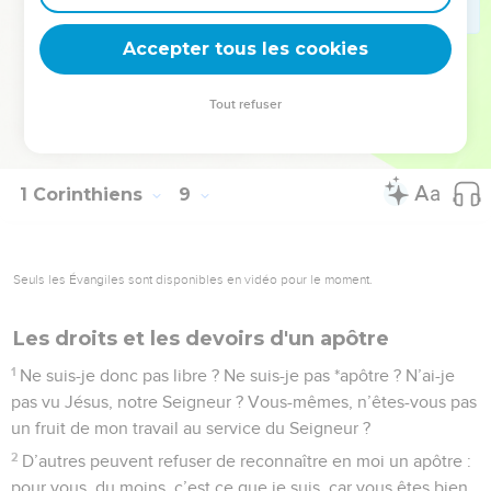
mon frère dans le péché, j’y renoncerais à tout jamais, afin
Accepter tous les cookies
de ne pas être pour lui une occasion de chute.
La Bible Du Semeur Copyright © 1992, 1999 by Biblica, Inc.® Used by permission.
Tout refuser
All rights reserved worldwide.
1 Corinthiens
9
Seuls les Évangiles sont disponibles en vidéo pour le moment.
Les droits et les devoirs d'un apôtre
1
Ne suis-je donc pas libre ? Ne suis-je pas *apôtre ? N’ai-je
pas vu Jésus, notre Seigneur ? Vous-mêmes, n’êtes-vous pas
un fruit de mon travail au service du Seigneur ?
2
D’autres peuvent refuser de reconnaître en moi un apôtre :
pour vous, du moins, c’est ce que je suis, car vous êtes bien