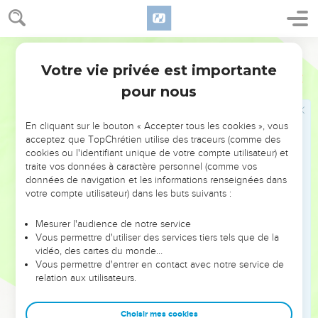
leur conscience, qui est faible, se charge de culpabilité.
8
Mais ce n’est pas un aliment qui peut nous rapprocher de
Dieu ; en manger ou pas ne nous rendra ni meilleurs, ni
Semeur
pires.
Votre vie privée est importante
1 Corinthiens
8
9
Toutefois, faites bien attention à ce que votre liberté ne
pour nous
fasse pas tomber dans le péché ceux qui sont mal affermis
dans la foi.
En cliquant sur le bouton « Accepter tous les cookies », vous
10
Suppose, en effet, que l’un d’eux te voie, toi, « l’homme
acceptez que TopChrétien utilise des traceurs (comme des
éclairé », assis à table dans un temple d’idoles. Sa
cookies ou l'identifiant unique de votre compte utilisateur) et
traite vos données à caractère personnel (comme vos
conscience ne va-t-elle pas l’encourager, lui qui est mal
données de navigation et les informations renseignées dans
affermi, à manger des viandes sacrifiées aux idoles ?
votre compte utilisateur) dans les buts suivants :
11
Ainsi, à cause de ta connaissance, ce chrétien mal affermi
va courir à sa perte. Et pourtant, c’est un frère pour lequel le
Mesurer l'audience de notre service
Vous permettre d'utiliser des services tiers tels que de la
Christ a donné sa vie !
vidéo, des cartes du monde…
12
Si vous péchez de la sorte envers des frères, en blessant
Vous permettre d'entrer en contact avec notre service de
relation aux utilisateurs.
leur conscience qui est faible, vous péchez contre le Christ
lui-même.
Choisir mes cookies
13
C’est pourquoi, si ce que je mange devait faire tomber