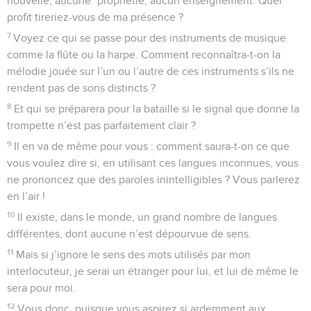
nouvelle, aucune *prophétie, aucun enseignement. Quel
profit tireriez-vous de ma présence ?
7
Voyez ce qui se passe pour des instruments de musique
comme la flûte ou la harpe. Comment reconnaîtra-t-on la
mélodie jouée sur l’un ou l’autre de ces instruments s’ils ne
rendent pas de sons distincts ?
8
Et qui se préparera pour la bataille si le signal que donne la
trompette n’est pas parfaitement clair ?
9
Il en va de même pour vous : comment saura-t-on ce que
vous voulez dire si, en utilisant ces langues inconnues, vous
ne prononcez que des paroles inintelligibles ? Vous parlerez
en l’air !
10
Il existe, dans le monde, un grand nombre de langues
différentes, dont aucune n’est dépourvue de sens.
11
Mais si j’ignore le sens des mots utilisés par mon
interlocuteur, je serai un étranger pour lui, et lui de même le
sera pour moi.
12
Vous donc, puisque vous aspirez si ardemment aux