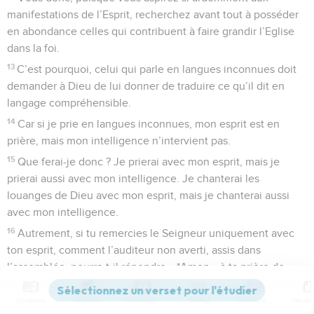
manifestations de l’Esprit, recherchez avant tout à posséder
en abondance celles qui contribuent à faire grandir l’Eglise
dans la foi.
13
C’est pourquoi, celui qui parle en langues inconnues doit
demander à Dieu de lui donner de traduire ce qu’il dit en
langage compréhensible.
14
Car si je prie en langues inconnues, mon esprit est en
prière, mais mon intelligence n’intervient pas.
15
Que ferai-je donc ? Je prierai avec mon esprit, mais je
prierai aussi avec mon intelligence. Je chanterai les
louanges de Dieu avec mon esprit, mais je chanterai aussi
avec mon intelligence.
16
Autrement, si tu remercies le Seigneur uniquement avec
ton esprit, comment l’auditeur non averti, assis dans
l’assemblée, pourra-t-il répondre « *Amen » à ta prière de
reconnaissance, puisqu’il ne comprend pas ce que tu dis ?
Contenus
Versions
Commentaires
Strong
Dictionnaire
17
Ta prière de reconnaissance a beau être sublime, l’autre