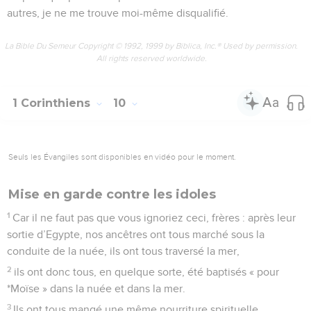
autres, je ne me trouve moi-même disqualifié.
La Bible Du Semeur Copyright © 1992, 1999 by Biblica, Inc.® Used by permission.
All rights reserved worldwide.
1 Corinthiens
10
Seuls les Évangiles sont disponibles en vidéo pour le moment.
Mise en garde contre les idoles
1
Car il ne faut pas que vous ignoriez ceci, frères : après leur
sortie d’Egypte, nos ancêtres ont tous marché sous la
conduite de la nuée, ils ont tous traversé la mer,
2
ils ont donc tous, en quelque sorte, été baptisés « pour
*Moïse » dans la nuée et dans la mer.
3
Ils ont tous mangé une même nourriture spirituelle.