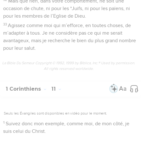
Mais que rien, dans votre comportement, ne soit une
occasion de chute, ni pour les *Juifs, ni pour les païens, ni
pour les membres de l’Eglise de Dieu.
33
Agissez comme moi qui m’efforce, en toutes choses, de
m’adapter à tous. Je ne considère pas ce qui me serait
avantageux, mais je recherche le bien du plus grand nombre
pour leur salut.
La Bible Du Semeur Copyright © 1992, 1999 by Biblica, Inc.® Used by permission.
All rights reserved worldwide.
1 Corinthiens
11
Seuls les Évangiles sont disponibles en vidéo pour le moment.
1
Suivez donc mon exemple, comme moi, de mon côté, je
suis celui du Christ.