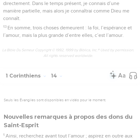
directement. Dans le temps présent, je connais d’une
manière partielle, mais alors je connaîtrai comme Dieu me
connaît.
13
En somme, trois choses demeurent : la foi, l’espérance et
l’amour, mais la plus grande d’entre elles, c’est l’amour.
La Bible Du Semeur Copyright © 1992, 1999 by Biblica, Inc.® Used by permission.
All rights reserved worldwide.
1 Corinthiens
14
Seuls les Évangiles sont disponibles en vidéo pour le moment.
Nouvelles remarques à propos des dons du
Saint-Esprit
1
Ainsi, recherchez avant tout l’amour ; aspirez en outre aux