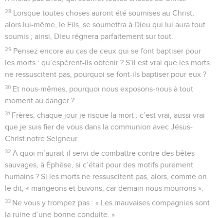
28
Lorsque toutes choses auront été soumises au Christ,
alors lui-même, le Fils, se soumettra à Dieu qui lui aura tout
soumis ; ainsi, Dieu régnera parfaitement sur tout.
29
Pensez encore au cas de ceux qui se font baptiser pour
les morts : qu’espèrent-ils obtenir ? S’il est vrai que les morts
ne ressuscitent pas, pourquoi se font-ils baptiser pour eux ?
30
Et nous-mêmes, pourquoi nous exposons-nous à tout
moment au danger ?
31
Frères, chaque jour je risque la mort : c’est vrai, aussi vrai
que je suis fier de vous dans la communion avec Jésus-
Christ notre Seigneur.
32
A quoi m’aurait-il servi de combattre contre des bêtes
sauvages, à Éphèse, si c’était pour des motifs purement
humains ? Si les morts ne ressuscitent pas, alors, comme on
le dit, « mangeons et buvons, car demain nous mourrons ».
33
Ne vous y trompez pas : « Les mauvaises compagnies sont
la ruine d’une bonne conduite. »