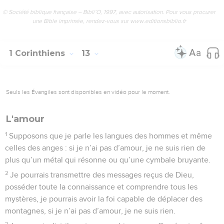
© Société biblique française – Bibli’O, 1997, avec autorisation. Pour vous procurer
une Bible imprimée, rendez-vous sur www.editionsbiblio.fr
1 Corinthiens
13
Seuls les Évangiles sont disponibles en vidéo pour le moment.
L'amour
1
Supposons que je parle les langues des hommes et même
celles des anges : si je n’ai pas d’amour, je ne suis rien de
plus qu’un métal qui résonne ou qu’une cymbale bruyante.
2
Je pourrais transmettre des messages reçus de Dieu,
posséder toute la connaissance et comprendre tous les
mystères, je pourrais avoir la foi capable de déplacer des
montagnes, si je n’ai pas d’amour, je ne suis rien.
3