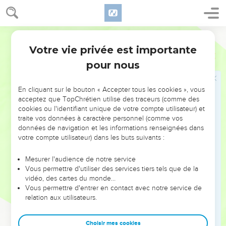
Si un non-croyant vous invite à un repas et que vous
acceptiez d’y aller, mangez de tout ce qu’on vous servira,
sans poser de question par motif de conscience.
Français Courant
28
Mais si quelqu’un vous dit : « Cette viande provient d’un
Votre vie privée est importante
1 Corinthiens
10
sacrifice offert aux idoles », alors n’en mangez pas, à cause
pour nous
de celui qui a fait cette remarque et par motif de conscience
29
– je parle ici non pas de votre conscience, mais de celle
En cliquant sur le bouton « Accepter tous les cookies », vous
de l’autre. « Mais pourquoi, demandera-t-on, ma liberté
acceptez que TopChrétien utilise des traceurs (comme des
devrait-elle être limitée par la conscience de quelqu’un
cookies ou l'identifiant unique de votre compte utilisateur) et
d’autre ?
traite vos données à caractère personnel (comme vos
données de navigation et les informations renseignées dans
30
Si je remercie Dieu pour ce que je mange, pourquoi me
votre compte utilisateur) dans les buts suivants :
critiquerait-on au sujet de cette nourriture pour laquelle j’ai
dit merci ? »
Mesurer l'audience de notre service
Vous permettre d'utiliser des services tiers tels que de la
31
Ainsi, que vous mangiez, que vous buviez, ou que vous
vidéo, des cartes du monde…
fassiez quoi que ce soit, faites tout pour la gloire de Dieu.
Vous permettre d'entrer en contact avec notre service de
32
relation aux utilisateurs.
Vivez de façon à ne scandaliser ni les Juifs, ni les non-
Juifs, ni l’Église de Dieu.
Choisir mes cookies
33
Comportez-vous comme moi : je m’efforce de plaire à tous