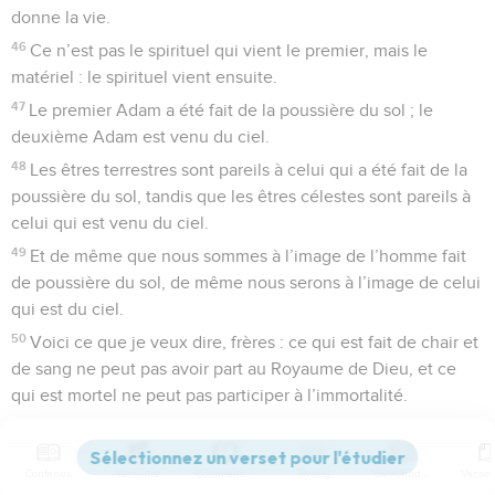
donne la vie.
46
Ce n’est pas le spirituel qui vient le premier, mais le
matériel : le spirituel vient ensuite.
47
Le premier Adam a été fait de la poussière du sol ; le
deuxième Adam est venu du ciel.
48
Les êtres terrestres sont pareils à celui qui a été fait de la
poussière du sol, tandis que les êtres célestes sont pareils à
celui qui est venu du ciel.
49
Et de même que nous sommes à l’image de l’homme fait
de poussière du sol, de même nous serons à l’image de celui
qui est du ciel.
50
Voici ce que je veux dire, frères : ce qui est fait de chair et
de sang ne peut pas avoir part au Royaume de Dieu, et ce
qui est mortel ne peut pas participer à l’immortalité.
51
Je vais vous révéler un secret : nous ne mourrons pas
tous, mais nous serons tous transformés
Contenus
Versions
Commentaires
Strong
Dictionnaire
52
en un instant, en un clin d’œil, au son de la dernière