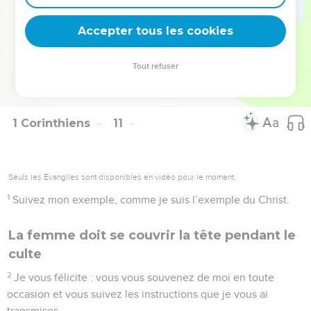
en toutes choses ; je ne cherche pas mon propre bien, mais
Accepter tous les cookies
le bien d’une multitude de gens, afin qu’ils soient sauvés.
© Société biblique française – Bibli’O, 1997, avec autorisation. Pour vous procurer
Tout refuser
une Bible imprimée, rendez-vous sur www.editionsbiblio.fr
1 Corinthiens
11
Seuls les Évangiles sont disponibles en vidéo pour le moment.
1
Suivez mon exemple, comme je suis l’exemple du Christ.
La femme doit se couvrir la tête pendant le
culte
2
Je vous félicite : vous vous souvenez de moi en toute
occasion et vous suivez les instructions que je vous ai
transmises.