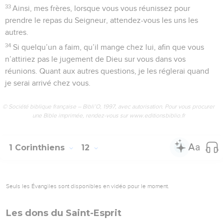
33
Ainsi, mes frères, lorsque vous vous réunissez pour
prendre le repas du Seigneur, attendez-vous les uns les
autres.
34
Si quelqu’un a faim, qu’il mange chez lui, afin que vous
n’attiriez pas le jugement de Dieu sur vous dans vos
réunions. Quant aux autres questions, je les réglerai quand
je serai arrivé chez vous.
© Société biblique française – Bibli’O, 1997, avec autorisation. Pour vous procurer
une Bible imprimée, rendez-vous sur www.editionsbiblio.fr
1 Corinthiens
12
Seuls les Évangiles sont disponibles en vidéo pour le moment.
Les dons du Saint-Esprit