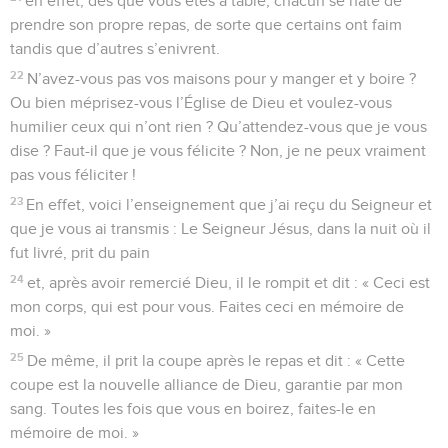
en effet, dès que vous êtes à table, chacun se hâte de
prendre son propre repas, de sorte que certains ont faim
tandis que d’autres s’enivrent.
22
N’avez-vous pas vos maisons pour y manger et y boire ?
Ou bien méprisez-vous l’Église de Dieu et voulez-vous
humilier ceux qui n’ont rien ? Qu’attendez-vous que je vous
dise ? Faut-il que je vous félicite ? Non, je ne peux vraiment
pas vous féliciter !
23
En effet, voici l’enseignement que j’ai reçu du Seigneur et
que je vous ai transmis : Le Seigneur Jésus, dans la nuit où il
fut livré, prit du pain
24
et, après avoir remercié Dieu, il le rompit et dit : « Ceci est
mon corps, qui est pour vous. Faites ceci en mémoire de
moi. »
25
De même, il prit la coupe après le repas et dit : « Cette
coupe est la nouvelle alliance de Dieu, garantie par mon
sang. Toutes les fois que vous en boirez, faites-le en
mémoire de moi. »