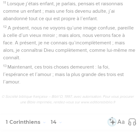
11
Lorsque j’étais enfant, je parlais, pensais et raisonnais
comme un enfant ; mais une fois devenu adulte, j’ai
abandonné tout ce qui est propre à l’enfant.
12
A présent, nous ne voyons qu’une image confuse, pareille
à celle d’un vieux miroir ; mais alors, nous verrons face à
face. A présent, je ne connais qu’incomplètement ; mais
alors, je connaîtrai Dieu complètement, comme lui-même me
connaît.
13
Maintenant, ces trois choses demeurent : la foi,
l’espérance et l’amour ; mais la plus grande des trois est
l’amour.
© Société biblique française – Bibli’O, 1997, avec autorisation. Pour vous procurer
une Bible imprimée, rendez-vous sur www.editionsbiblio.fr
1 Corinthiens
14