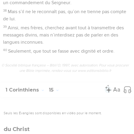
un commandement du Seigneur.
38
Mais s’il ne le reconnaît pas, qu’on ne tienne pas compte
de lui.
39
Ainsi, mes frères, cherchez avant tout à transmettre des
messages divins, mais n’interdisez pas de parler en des
langues inconnues.
40
Seulement, que tout se fasse avec dignité et ordre.
© Société biblique française – Bibli’O, 1997, avec autorisation. Pour vous procurer
une Bible imprimée, rendez-vous sur www.editionsbiblio.fr
1 Corinthiens
15
Seuls les Évangiles sont disponibles en vidéo pour le moment.
du Christ