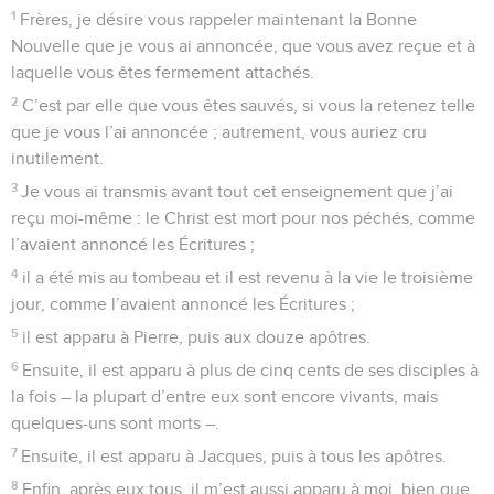
1
Frères, je désire vous rappeler maintenant la Bonne
Nouvelle que je vous ai annoncée, que vous avez reçue et à
laquelle vous êtes fermement attachés.
2
C’est par elle que vous êtes sauvés, si vous la retenez telle
que je vous l’ai annoncée ; autrement, vous auriez cru
inutilement.
3
Je vous ai transmis avant tout cet enseignement que j’ai
reçu moi-même : le Christ est mort pour nos péchés, comme
l’avaient annoncé les Écritures ;
4
il a été mis au tombeau et il est revenu à la vie le troisième
jour, comme l’avaient annoncé les Écritures ;
5
il est apparu à Pierre, puis aux douze apôtres.
6
Ensuite, il est apparu à plus de cinq cents de ses disciples à
la fois – la plupart d’entre eux sont encore vivants, mais
quelques-uns sont morts –.
7
Ensuite, il est apparu à Jacques, puis à tous les apôtres.
8
Enfin, après eux tous, il m’est aussi apparu à moi, bien que