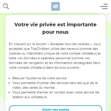
péché envers le corps et le sang du Seigneur.
28
Que chacun donc s’examine soi-même et qu’il mange
Français Courant
alors de ce pain et boive de cette coupe ;
Votre vie privée est importante
1 Corinthiens
11
29
car si quelqu’un mange du pain et boit de la coupe sans
pour nous
reconnaître leur relation avec le corps du Seigneur, il attire
ainsi le jugement sur lui-même.
En cliquant sur le bouton « Accepter tous les cookies », vous
30
C’est pour cette raison que beaucoup d’entre vous sont
acceptez que TopChrétien utilise des traceurs (comme des
malades et faibles, et que plusieurs sont morts.
cookies ou l'identifiant unique de votre compte utilisateur) et
traite vos données à caractère personnel (comme vos
31
Si nous commencions par nous examiner nous-mêmes,
données de navigation et les informations renseignées dans
nous éviterions de tomber sous le jugement de Dieu.
votre compte utilisateur) dans les buts suivants :
32
Mais nous sommes jugés et corrigés par le Seigneur afin
que nous ne soyons pas condamnés avec le monde.
Mesurer l'audience de notre service
Vous permettre d'utiliser des services tiers tels que de la
33
Ainsi, mes frères, lorsque vous vous réunissez pour
vidéo, des cartes du monde…
prendre le repas du Seigneur, attendez-vous les uns les
Vous permettre d'entrer en contact avec notre service de
relation aux utilisateurs.
autres.
34
Si quelqu’un a faim, qu’il mange chez lui, afin que vous
Choisir mes cookies
n’attiriez pas le jugement de Dieu sur vous dans vos