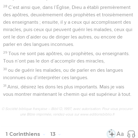
28
C’est ainsi que, dans l’Église, Dieu a établi premièrement
des apôtres, deuxièmement des prophètes et troisièmement
des enseignants ; ensuite, il y a ceux qui accomplissent des
miracles, puis ceux qui peuvent guérir les malades, ceux qui
ont le don d’aider ou de diriger les autres, ou encore de
parler en des langues inconnues.
29
Tous ne sont pas apôtres, ou prophètes, ou enseignants.
Tous n’ont pas le don d’accomplir des miracles,
30
ou de guérir les malades, ou de parler en des langues
inconnues ou d’interpréter ces langues.
31
Ainsi, désirez les dons les plus importants. Mais je vais
vous montrer maintenant le chemin qui est supérieur à tout.
© Société biblique française – Bibli’O, 1997, avec autorisation. Pour vous procurer
une Bible imprimée, rendez-vous sur www.editionsbiblio.fr
1 Corinthiens
13