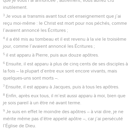
que je vous l’ai annoncée ; autrement, vous auriez cru
inutilement.
3
Je vous ai transmis avant tout cet enseignement que j’ai
reçu moi-même : le Christ est mort pour nos péchés, comme
l’avaient annoncé les Écritures ;
4
il a été mis au tombeau et il est revenu à la vie le troisième
jour, comme l’avaient annoncé les Écritures ;
5
il est apparu à Pierre, puis aux douze apôtres.
6
Ensuite, il est apparu à plus de cinq cents de ses disciples à
la fois – la plupart d’entre eux sont encore vivants, mais
quelques-uns sont morts –.
7
Ensuite, il est apparu à Jacques, puis à tous les apôtres.
8
Enfin, après eux tous, il m’est aussi apparu à moi, bien que
je sois pareil à un être né avant terme.
9
Je suis en effet le moindre des apôtres – à vrai dire, je ne
mérite même pas d’être appelé apôtre –, car j’ai persécuté
l’Église de Dieu.