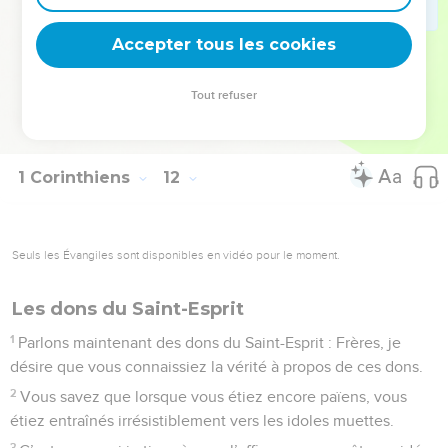
réunions. Quant aux autres questions, je les réglerai quand
Accepter tous les cookies
je serai arrivé chez vous.
© Société biblique française – Bibli’O, 1997, avec autorisation. Pour vous procurer
Tout refuser
une Bible imprimée, rendez-vous sur www.editionsbiblio.fr
1 Corinthiens
12
Seuls les Évangiles sont disponibles en vidéo pour le moment.
Les dons du Saint-Esprit
1
Parlons maintenant des dons du Saint-Esprit : Frères, je
désire que vous connaissiez la vérité à propos de ces dons.
2
Vous savez que lorsque vous étiez encore païens, vous
étiez entraînés irrésistiblement vers les idoles muettes.
3