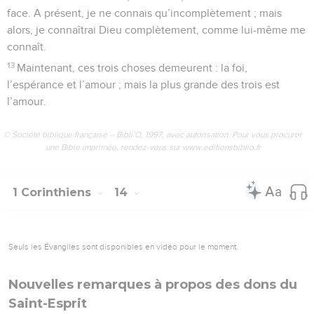
face. A présent, je ne connais qu’incomplètement ; mais
alors, je connaîtrai Dieu complètement, comme lui-même me
connaît.
13
Maintenant, ces trois choses demeurent : la foi,
l’espérance et l’amour ; mais la plus grande des trois est
l’amour.
© Société biblique française – Bibli’O, 1997, avec autorisation. Pour vous procurer
une Bible imprimée, rendez-vous sur www.editionsbiblio.fr
1 Corinthiens
14
Seuls les Évangiles sont disponibles en vidéo pour le moment.
Nouvelles remarques à propos des dons du
Saint-Esprit