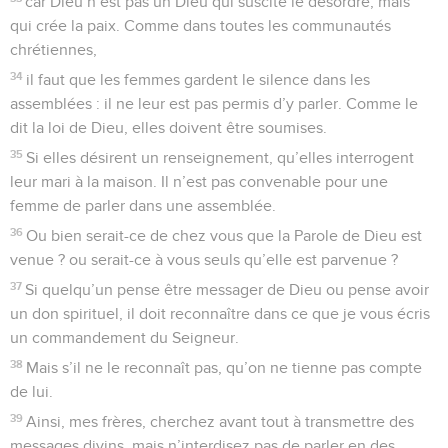
car Dieu n’est pas un Dieu qui suscite le désordre, mais
qui crée la paix. Comme dans toutes les communautés
chrétiennes,
34
il faut que les femmes gardent le silence dans les
assemblées : il ne leur est pas permis d’y parler. Comme le
dit la loi de Dieu, elles doivent être soumises.
35
Si elles désirent un renseignement, qu’elles interrogent
leur mari à la maison. Il n’est pas convenable pour une
femme de parler dans une assemblée.
36
Ou bien serait-ce de chez vous que la Parole de Dieu est
venue ? ou serait-ce à vous seuls qu’elle est parvenue ?
37
Si quelqu’un pense être messager de Dieu ou pense avoir
un don spirituel, il doit reconnaître dans ce que je vous écris
un commandement du Seigneur.
38
Mais s’il ne le reconnaît pas, qu’on ne tienne pas compte
de lui.
39
Ainsi, mes frères, cherchez avant tout à transmettre des
messages divins, mais n’interdisez pas de parler en des