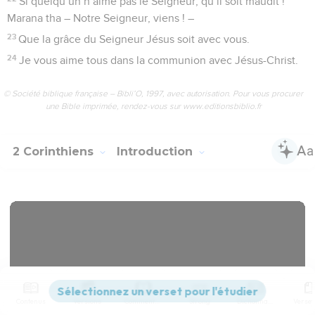
Si quelqu’un n’aime pas le Seigneur, qu’il soit maudit !
Marana tha – Notre Seigneur, viens ! –
23
Que la grâce du Seigneur Jésus soit avec vous.
24
Je vous aime tous dans la communion avec Jésus-Christ.
© Société biblique française – Bibli’O, 1997, avec autorisation. Pour vous procurer
une Bible imprimée, rendez-vous sur www.editionsbiblio.fr
2 Corinthiens
Introduction
Contenus
Versions
Commentaires
Strong
Dictionnaire