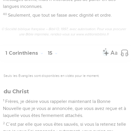
langues inconnues.
40
Seulement, que tout se fasse avec dignité et ordre.
© Société biblique française – Bibli’O, 1997, avec autorisation. Pour vous procurer
une Bible imprimée, rendez-vous sur www.editionsbiblio.fr
1 Corinthiens
15
Seuls les Évangiles sont disponibles en vidéo pour le moment.
du Christ
1
Frères, je désire vous rappeler maintenant la Bonne
Nouvelle que je vous ai annoncée, que vous avez reçue et à
laquelle vous êtes fermement attachés.
2
C’est par elle que vous êtes sauvés, si vous la retenez telle