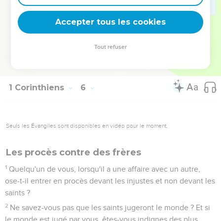
ivrogne, ou ravisseur, vous n'ayez pas de commerce avec lui,
que nous ne mangiez pas même avec un tel homme.
Accepter tous les cookies
12
Car qu'ai-je affaire de juger ceux de dehors aussi ? Vous,
ne jugez-vous pas ceux qui sont de dedans ?
Tout refuser
13
Mais ceux de dehors, Dieu les juge. Otez le méchant du
milieu de vous-mêmes.
1 Corinthiens
6
Seuls les Évangiles sont disponibles en vidéo pour le moment.
Les procès contre des frères
1
Quelqu'un de vous, lorsqu'il a une affaire avec un autre,
ose-t-il entrer en procès devant les injustes et non devant les
saints ?
2
Ne savez-vous pas que les saints jugeront le monde ? Et si
le monde est jugé par vous, êtes-vous indignes des plus