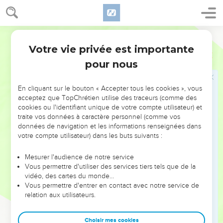
destruction de la chair, afin que l'esprit soit sauvé dans la
journée du Seigneur Jésus.
6
Votre vanterie n'est pas bonne ; ne savez-vous pas qu'un
Darby
peu de levain fait lever la pâte tout entière ?
Votre vie privée est importante
1 Corinthiens
5
7
Otez le vieux levain, afin que vous soyez une nouvelle
pour nous
pâte, comme vous êtes sans levain. Car aussi notre pâque,
Christ, a été sacrifiée :
En cliquant sur le bouton « Accepter tous les cookies », vous
8
c'est pourquoi célébrons la fête, non avec du vieux levain,
acceptez que TopChrétien utilise des traceurs (comme des
cookies ou l'identifiant unique de votre compte utilisateur) et
ni avec un levain de malice et de méchanceté, mais avec
traite vos données à caractère personnel (comme vos
des pains sans levain de sincérité et de vérité.
données de navigation et les informations renseignées dans
9
Je vous ai écrit dans la lettre, de ne pas avoir de commerce
votre compte utilisateur) dans les buts suivants :
avec des fornicateurs,
Mesurer l'audience de notre service
10
pas absolument avec les fornicateurs de ce monde, ou les
Vous permettre d'utiliser des services tiers tels que de la
avares et les ravisseurs, ou les idolâtres, puisqu'ainsi il
vidéo, des cartes du monde…
Vous permettre d'entrer en contact avec notre service de
faudrait que vous sortissiez du monde ;
relation aux utilisateurs.
11
mais, maintenant, je vous ai écrit que, si quelqu'un appelé
frère est fornicateur, ou avare, ou idolâtre, ou outrageux, ou
Choisir mes cookies