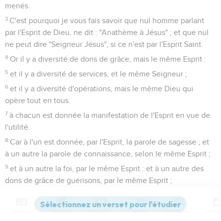
menés.
3
C'est pourquoi je vous fais savoir que nul homme parlant
par l'Esprit de Dieu, ne dit : "Anathème à Jésus" ; et que nul
ne peut dire "Seigneur Jésus", si ce n'est par l'Esprit Saint.
4
Or il y a diversité de dons de grâce, mais le même Esprit :
5
et il y a diversité de services, et le même Seigneur ;
6
et il y a diversité d'opérations, mais le même Dieu qui
opère tout en tous.
7
à chacun est donnée la manifestation de l'Esprit en vue de
l'utilité.
8
Car à l'un est donnée, par l'Esprit, la parole de sagesse ; et
à un autre la parole de connaissance, selon le même Esprit ;
9
et à un autre la foi, par le même Esprit : et à un autre des
dons de grâce de guérisons, par le même Esprit ;
10
et à un autre des opérations de miracles ; et à un autre la
prophétie ; et à un autre des discernements d'esprits ; et à un
Contenus
Versions
Commentaires
Strong
Dictionnaire
autre diverses sortes de langues ; et à un autre