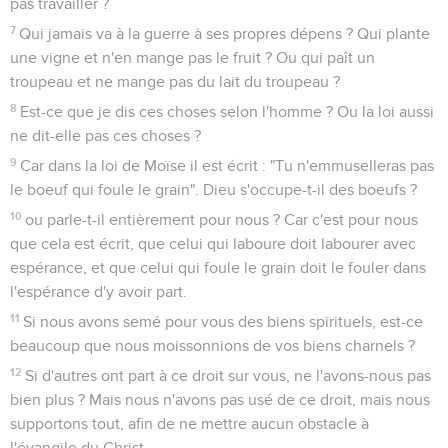
pas travailler ?
7
Qui jamais va à la guerre à ses propres dépens ? Qui plante
une vigne et n'en mange pas le fruit ? Ou qui paît un
troupeau et ne mange pas du lait du troupeau ?
8
Est-ce que je dis ces choses selon l'homme ? Ou la loi aussi
ne dit-elle pas ces choses ?
9
Car dans la loi de Moïse il est écrit : "Tu n'emmuselleras pas
le boeuf qui foule le grain". Dieu s'occupe-t-il des boeufs ?
10
ou parle-t-il entièrement pour nous ? Car c'est pour nous
que cela est écrit, que celui qui laboure doit labourer avec
espérance, et que celui qui foule le grain doit le fouler dans
l'espérance d'y avoir part.
11
Si nous avons semé pour vous des biens spirituels, est-ce
beaucoup que nous moissonnions de vos biens charnels ?
12
Si d'autres ont part à ce droit sur vous, ne l'avons-nous pas
bien plus ? Mais nous n'avons pas usé de ce droit, mais nous
supportons tout, afin de ne mettre aucun obstacle à
l'évangile du Christ.