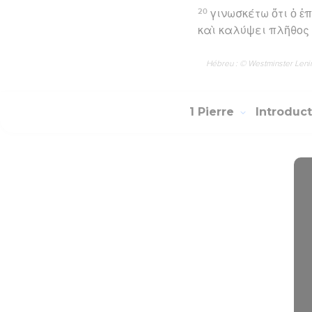
20
γινωσκέτω ὅτι ὁ ἐ
καὶ καλύψει πλῆθος
Hébreu : © Westminster Lening
1 Pierre
Introduc