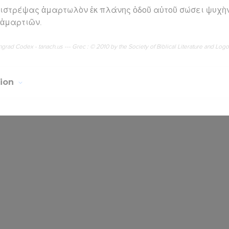
πιστρέψας ἁμαρτωλὸν ἐκ πλάνης ὁδοῦ αὐτοῦ σώσει ψυχὴν
 ἁμαρτιῶν.
rad Codex - tanach.us --- Grec : © 2010 by the Society of Biblical Literature and Log
tion