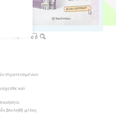
os Bible Software - sblgnt.com
 τῶν στρατευομένων
 μάχεσθε καὶ
απανήσητε.
 οὖν βουληθῇ φίλος