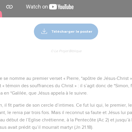
Télécharger le poster
© Le Projet Biblique
re se nomme au premier verset « Pierre, *apôtre de Jésus-Christ »
fut « témoin des souffrances du Christ » : il s’agit donc de *Simon, 
a en *Galilée, que Jésus appela à le suivre.
 il fit partie de son cercle d’intimes. Ce fut lui qui, le premier
nt, le renia par trois fois. Mais il reconnut sa faute et Jésus lui 
 au début de l’Eglise chrétienne, à la Pentecôte (Ac 2) et jusqu’
us avait prédit qu’il mourrait martyr (Jn 21.18).