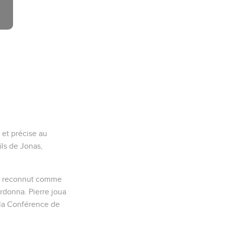
 et précise au
fils de Jonas,
, le reconnut comme
pardonna. Pierre joua
à la Conférence de