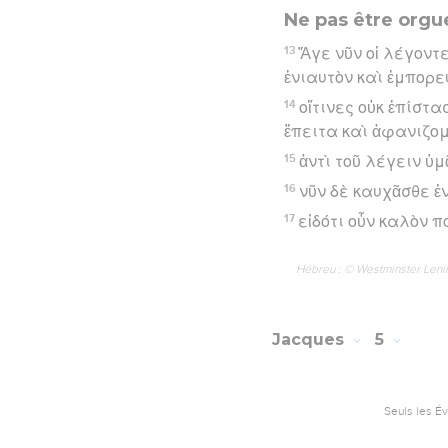
Ne pas être orgue
13
Ἄγε νῦν οἱ λέγοντε
ἐνιαυτὸν καὶ ἐμπορ
14
οἵτινες οὐκ ἐπίστα
ἔπειτα καὶ ἀφανιζομ
15
ἀντὶ τοῦ λέγειν ὑμ
16
νῦν δὲ καυχᾶσθε ἐ
17
εἰδότι οὖν καλὸν π
Hébreu : © Westminster Lening
Jacques
5
Seuls les É