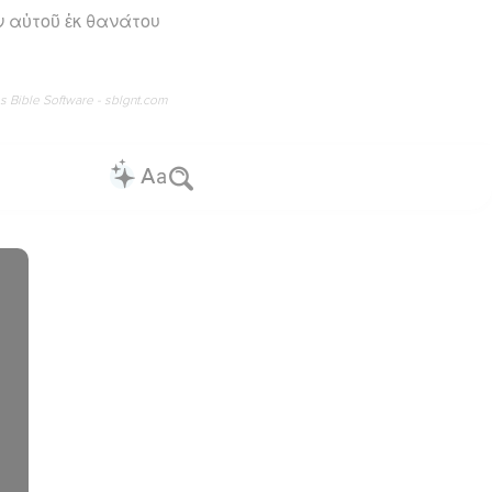
 αὐτοῦ ἐκ θανάτου
os Bible Software - sblgnt.com