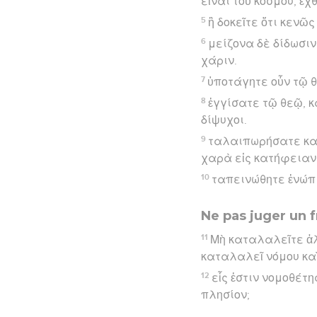
εἶναι τοῦ κόσμου, ἐχ
5
ἢ δοκεῖτε ὅτι κενῶ
6
μείζονα δὲ δίδωσιν
χάριν.
7
ὑποτάγητε οὖν τῷ θ
8
ἐγγίσατε τῷ θεῷ, κ
δίψυχοι.
9
ταλαιπωρήσατε καὶ
χαρὰ εἰς κατήφειαν
10
ταπεινώθητε ἐνώπι
Ne pas juger un f
11
Μὴ καταλαλεῖτε ἀ
καταλαλεῖ νόμου καὶ 
12
εἷς ἐστιν νομοθέτη
πλησίον;