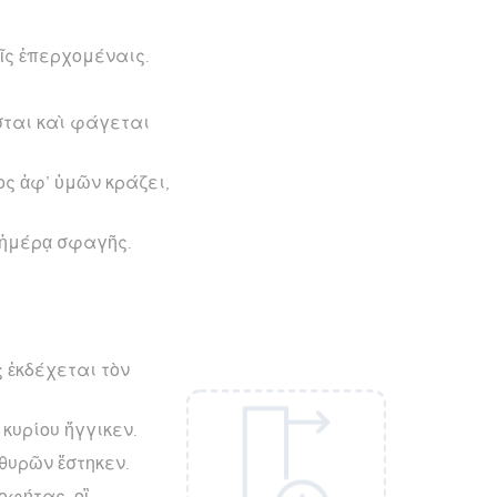
ῖς ἐπερχομέναις.
ἔσται καὶ φάγεται
ς ἀφ’ ὑμῶν κράζει,
 ἡμέρᾳ σφαγῆς.
ς ἐκδέχεται τὸν
κυρίου ἤγγικεν.
 θυρῶν ἕστηκεν.
οφήτας, οἳ