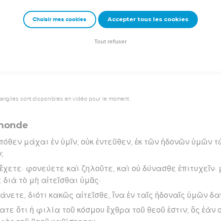
νης ἐν εἰρήνῃ σπείρεται τοῖς ποιοῦσιν εἰρήνην.
Accepter tous les cookies
Choisir mes cookies
rad Codex - tanach.us --- Grec : © 2010 by the Society of Biblical Literature and Log
Tout refuser
vangiles sont disponibles en vidéo pour le moment.
 monde
πόθεν μάχαι ἐν ὑμῖν; οὐκ ἐντεῦθεν, ἐκ τῶν ἡδονῶν ὑμῶν
;
κ ἔχετε· φονεύετε καὶ ζηλοῦτε, καὶ οὐ δύνασθε ἐπιτυχεῖν·
 διὰ τὸ μὴ αἰτεῖσθαι ὑμᾶς·
άνετε, διότι κακῶς αἰτεῖσθε, ἵνα ἐν ταῖς ἡδοναῖς ὑμῶν δ
ατε ὅτι ἡ φιλία τοῦ κόσμου ἔχθρα τοῦ θεοῦ ἐστιν; ὃς ἐὰν