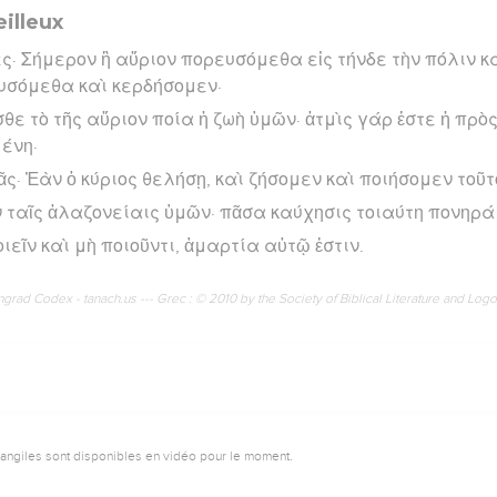
illeux
ς· Σήμερον ἢ αὔριον πορευσόμεθα εἰς τήνδε τὴν πόλιν κα
ευσόμεθα καὶ κερδήσομεν·
σθε τὸ τῆς αὔριον ποία ἡ ζωὴ ὑμῶν· ἀτμὶς γάρ ἐστε ἡ πρ
ένη·
ᾶς· Ἐὰν ὁ κύριος θελήσῃ, καὶ ζήσομεν καὶ ποιήσομεν τοῦτο
ν ταῖς ἀλαζονείαις ὑμῶν· πᾶσα καύχησις τοιαύτη πονηρά 
οιεῖν καὶ μὴ ποιοῦντι, ἁμαρτία αὐτῷ ἐστιν.
rad Codex - tanach.us --- Grec : © 2010 by the Society of Biblical Literature and Log
vangiles sont disponibles en vidéo pour le moment.