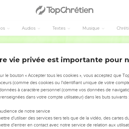
ότας·
ατος ἐξέρχεται εὐλογία καὶ κατάρα. οὐ χρή, ἀδελφοί μου
éos
Audios
Textes
Musique
Chrét
αὐτῆς ὀπῆς βρύει τὸ γλυκὺ καὶ τὸ πικρόν;
οί μου, συκῆ ἐλαίας ποιῆσαι ἢ ἄμπελος σῦκα; οὔτε ἁλυκὸ
Hébreu / Grec - Texte original
ent d'en haut
re vie privée est importante pour 
τήμων ἐν ὑμῖν; δειξάτω ἐκ τῆς καλῆς ἀναστροφῆς τὰ ἔργ
sur le bouton « Accepter tous les cookies », vous acceptez que T
traceurs (comme des cookies ou l'identifiant unique de votre compte 
ν ἔχετε καὶ ἐριθείαν ἐν τῇ καρδίᾳ ὑμῶν, μὴ κατακαυχᾶσθ
s données à caractère personnel (comme vos données de navigatio
 renseignées dans votre compte utilisateur) dans les buts suivants 
σοφία ἄνωθεν κατερχομένη, ἀλλὰ ἐπίγειος, ψυχική, δαιμο
ὶ ἐριθεία, ἐκεῖ ἀκαταστασία καὶ πᾶν φαῦλον πρᾶγμα.
audience de notre service
πρῶτον μὲν ἁγνή ἐστιν, ἔπειτα εἰρηνική, ἐπιεικής, εὐπει
ttre d'utiliser des services tiers tels que de la vidéo, des cartes
ἀδιάκριτος, ἀνυπόκριτος·
ttre d'entrer en contact avec notre service de relation aux utilisat