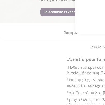
18
καρπὸς δὲ δικαιοσύ
Hébreu : © Westminster Lening
Jacques
4
Seuls les É
L'amitié pour le
1
Πόθεν πόλεμοι καὶ 
ἐν τοῖς μέλεσιν ὑμῶν
2
ἐπιθυμεῖτε, καὶ οὐ
πολεμεῖτε. οὐκ ἔχετε
3
αἰτεῖτε καὶ οὐ λαμβ
4
μοιχαλίδες, οὐκ οἴδ