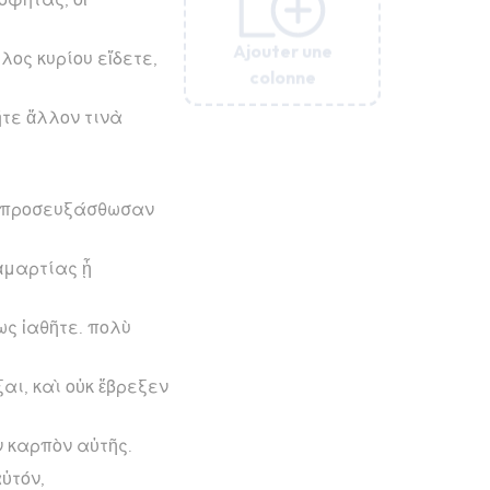
Ajouter une
Ajouter une
Ajouter une
Ajouter une
Ajouter une
λος κυρίου εἴδετε,
colonne
colonne
colonne
colonne
colonne
ήτε ἄλλον τινὰ
αὶ προσευξάσθωσαν
 ἁμαρτίας ᾖ
ς ἰαθῆτε. πολὺ
αι, καὶ οὐκ ἔβρεξεν
ν καρπὸν αὐτῆς.
αὐτόν,