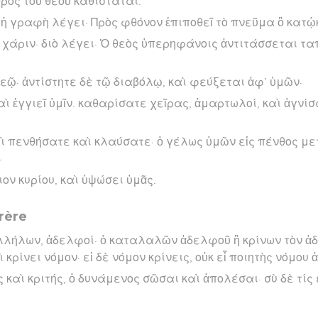
θρὸς τοῦ θεοῦ καθίσταται.
ς ἡ γραφὴ λέγει· Πρὸς φθόνον ἐπιποθεῖ τὸ πνεῦμα ὃ κατῴκ
 χάριν· διὸ λέγει· Ὁ θεὸς ὑπερηφάνοις ἀντιτάσσεται ταπ
εῷ· ἀντίστητε δὲ τῷ διαβόλῳ, καὶ φεύξεται ἀφ’ ὑμῶν·
αὶ ἐγγιεῖ ὑμῖν. καθαρίσατε χεῖρας, ἁμαρτωλοί, καὶ ἁγνί
 πενθήσατε καὶ κλαύσατε· ὁ γέλως ὑμῶν εἰς πένθος με
·
ον κυρίου, καὶ ὑψώσει ὑμᾶς.
rère
λλήλων, ἀδελφοί· ὁ καταλαλῶν ἀδελφοῦ ἢ κρίνων τὸν ἀ
κρίνει νόμον· εἰ δὲ νόμον κρίνεις, οὐκ εἶ ποιητὴς νόμου 
ς καὶ κριτής, ὁ δυνάμενος σῶσαι καὶ ἀπολέσαι· σὺ δὲ τίς ε