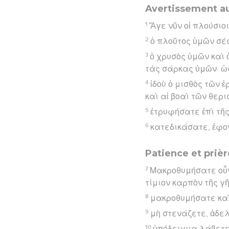
Avertissement au
1
Ἄγε νῦν οἱ πλούσιο
2
ὁ πλοῦτος ὑμῶν σέ
3
ὁ χρυσὸς ὑμῶν καὶ 
τὰς σάρκας ὑμῶν· ὡ
4
ἰδοὺ ὁ μισθὸς τῶν
καὶ αἱ βοαὶ τῶν θερ
5
ἐτρυφήσατε ἐπὶ τῆ
6
κατεδικάσατε, ἐφον
Patience et prièr
7
Μακροθυμήσατε οὖν,
τίμιον καρπὸν τῆς γ
8
μακροθυμήσατε καὶ 
9
μὴ στενάζετε, ἀδελφ
10
ὑπόδειγμα λάβετε,