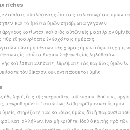
x riches
ι, κλαύσατε ὀλολύζοντες ἐπὶ ταῖς ταλαιπωρίαις ὑμῶν τα
σηπεν, καὶ τὰ ἱμάτια ὑμῶν σητόβρωτα γέγονεν,
ὁ ἄργυρος κατίωται, καὶ ὁ ἰὸς αὐτῶν εἰς μαρτύριον ὑμῖν 
ς πῦρ ἐθησαυρίσατε ἐν ἐσχάταις ἡμέραις.
 ἐργατῶν τῶν ἀμησάντων τὰς χώρας ὑμῶν ὁ ἀφυστερημένο
ισάντων εἰς τὰ ὦτα Κυρίου Σαβαὼθ εἰσεληλύθασιν·
ς γῆς καὶ ἐσπαταλήσατε, ἐθρέψατε τὰς καρδίας ὑμῶν ἐν
εύσατε τὸν δίκαιον. οὐκ ἀντιτάσσεται ὑμῖν;
e
 ἀδελφοί, ἕως τῆς παρουσίας τοῦ κυρίου. ἰδοὺ ὁ γεωργὸ
ῆς, μακροθυμῶν ἐπ’ αὐτῷ ἕως λάβῃ πρόϊμον καὶ ὄψιμον.
ὑμεῖς, στηρίξατε τὰς καρδίας ὑμῶν, ὅτι ἡ παρουσία τοῦ 
οί, κατ’ ἀλλήλων, ἵνα μὴ κριθῆτε· ἰδοὺ ὁ κριτὴς πρὸ τῶν
 ἀδελφοί, τῆς κακοπαθίας καὶ τῆς μακροθυμίας τοὺς πρ