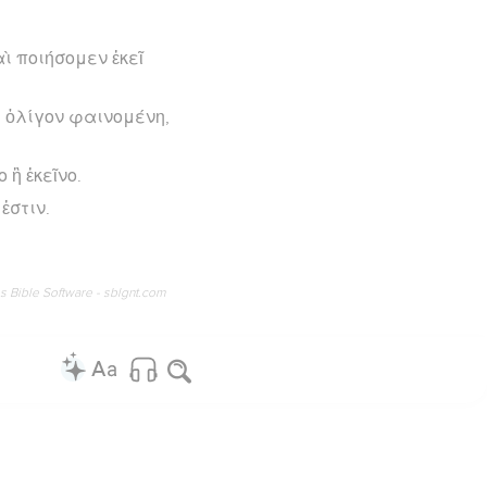
ὶ ποιήσομεν ἐκεῖ
ὸς ὀλίγον φαινομένη,
 ἢ ἐκεῖνο.
ἐστιν.
os Bible Software - sblgnt.com