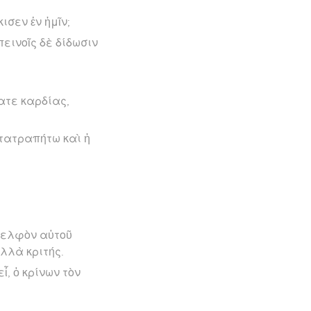
ισεν ἐν ἡμῖν;
εινοῖς δὲ δίδωσιν
σατε καρδίας,
τατραπήτω καὶ ἡ
δελφὸν αὐτοῦ
ἀλλὰ κριτής.
ἶ, ὁ κρίνων τὸν