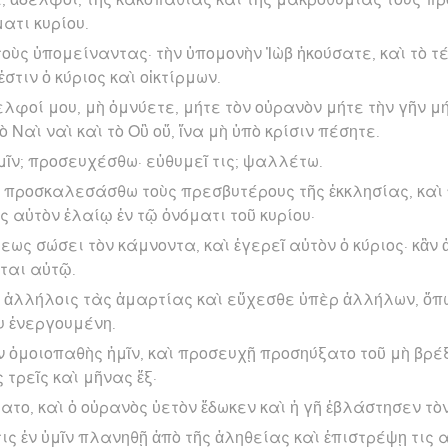
ατι κυρίου.
οὺς ὑπομείναντας· τὴν ὑπομονὴν Ἰὼβ ἠκούσατε, καὶ τὸ τέ
τιν ὁ κύριος καὶ οἰκτίρμων.
ελφοί μου, μὴ ὀμνύετε, μήτε τὸν οὐρανὸν μήτε τὴν γῆν μ
ὸ Ναὶ ναὶ καὶ τὸ Οὒ οὔ, ἵνα μὴ ὑπὸ κρίσιν πέσητε.
μῖν; προσευχέσθω· εὐθυμεῖ τις; ψαλλέτω.
ῖν; προσκαλεσάσθω τοὺς πρεσβυτέρους τῆς ἐκκλησίας, κ
ς αὐτὸν ἐλαίῳ ἐν τῷ ὀνόματι τοῦ κυρίου·
τεως σώσει τὸν κάμνοντα, καὶ ἐγερεῖ αὐτὸν ὁ κύριος· κἂν
ται αὐτῷ.
 ἀλλήλοις τὰς ἁμαρτίας καὶ εὔχεσθε ὑπὲρ ἀλλήλων, ὅπω
ου ἐνεργουμένη.
 ὁμοιοπαθὴς ἡμῖν, καὶ προσευχῇ προσηύξατο τοῦ μὴ βρέξ
ς τρεῖς καὶ μῆνας ἕξ·
ατο, καὶ ὁ οὐρανὸς ὑετὸν ἔδωκεν καὶ ἡ γῆ ἐβλάστησεν τὸ
ις ἐν ὑμῖν πλανηθῇ ἀπὸ τῆς ἀληθείας καὶ ἐπιστρέψῃ τις 