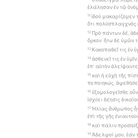
ἐλάλησαν ἐν τῷ ὀνόμ
11
ἰδοὺ μακαρίζομεν τ
ὅτι πολύσπλαγχνός ἐσ
12
Πρὸ πάντων δέ, ἀδ
ὅρκον· ἤτω δὲ ὑμῶν τ
13
Κακοπαθεῖ τις ἐν ὑ
14
ἀσθενεῖ τις ἐν ὑμ
ἐπ’ αὐτὸν ἀλείψαντε
15
καὶ ἡ εὐχὴ τῆς πίσ
πεποιηκώς, ἀφεθήσε
16
ἐξομολογεῖσθε οὖν
ἰσχύει δέησις δικαί
17
Ἠλίας ἄνθρωπος ἦν
ἐπὶ τῆς γῆς ἐνιαυτοὺ
18
καὶ πάλιν προσηύξ
19
Ἀδελφοί μου, ἐάν τ