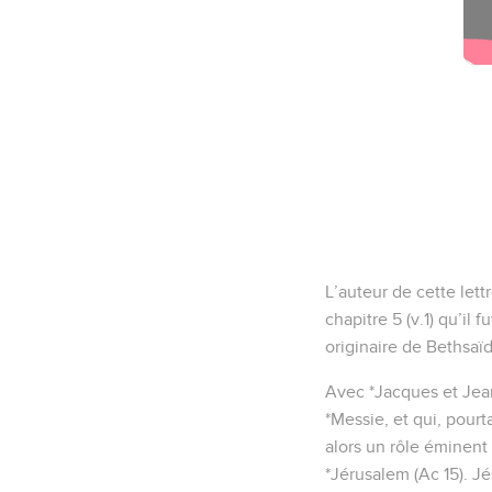
L’auteur de cette lett
chapitre 5 (v.1) qu’il 
originaire de Bethsaïd
Avec *Jacques et Jean,
*Messie, et qui, pourta
alors un rôle éminent
*Jérusalem (Ac 15). Jés