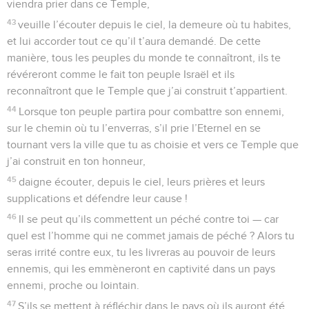
viendra prier dans ce Temple,
43
veuille l’écouter depuis le ciel, la demeure où tu habites,
et lui accorder tout ce qu’il t’aura demandé. De cette
manière, tous les peuples du monde te connaîtront, ils te
révéreront comme le fait ton peuple Israël et ils
reconnaîtront que le Temple que j’ai construit t’appartient.
44
Lorsque ton peuple partira pour combattre son ennemi,
sur le chemin où tu l’enverras, s’il prie l’Eternel en se
tournant vers la ville que tu as choisie et vers ce Temple que
j’ai construit en ton honneur,
45
daigne écouter, depuis le ciel, leurs prières et leurs
supplications et défendre leur cause !
46
Il se peut qu’ils commettent un péché contre toi — car
quel est l’homme qui ne commet jamais de péché ? Alors tu
seras irrité contre eux, tu les livreras au pouvoir de leurs
ennemis, qui les emmèneront en captivité dans un pays
ennemi, proche ou lointain.
47
S’ils se mettent à réfléchir dans le pays où ils auront été