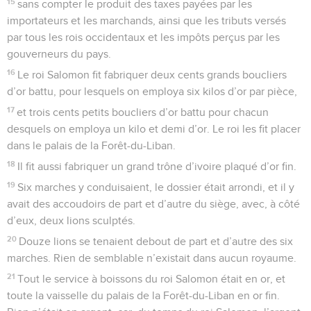
15
sans compter le produit des taxes payées par les
importateurs et les marchands, ainsi que les tributs versés
par tous les rois occidentaux et les impôts perçus par les
gouverneurs du pays.
16
Le roi Salomon fit fabriquer deux cents grands boucliers
d’or battu, pour lesquels on employa six kilos d’or par pièce,
17
et trois cents petits boucliers d’or battu pour chacun
desquels on employa un kilo et demi d’or. Le roi les fit placer
dans le palais de la Forêt-du-Liban.
18
Il fit aussi fabriquer un grand trône d’ivoire plaqué d’or fin.
19
Six marches y conduisaient, le dossier était arrondi, et il y
avait des accoudoirs de part et d’autre du siège, avec, à côté
d’eux, deux lions sculptés.
20
Douze lions se tenaient debout de part et d’autre des six
marches. Rien de semblable n’existait dans aucun royaume.
21
Tout le service à boissons du roi Salomon était en or, et
toute la vaisselle du palais de la Forêt-du-Liban en or fin.