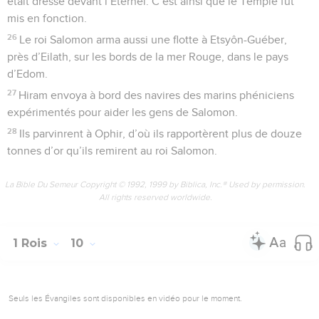
était dressé devant l’Eternel. C’est ainsi que le Temple fut
mis en fonction.
26
Le roi Salomon arma aussi une flotte à Etsyôn-Guéber,
près d’Eilath, sur les bords de la mer Rouge, dans le pays
d’Edom.
27
Hiram envoya à bord des navires des marins phéniciens
expérimentés pour aider les gens de Salomon.
28
Ils parvinrent à Ophir, d’où ils rapportèrent plus de douze
tonnes d’or qu’ils remirent au roi Salomon.
La Bible Du Semeur Copyright © 1992, 1999 by Biblica, Inc.® Used by permission.
All rights reserved worldwide.
1 Rois
10
Seuls les Évangiles sont disponibles en vidéo pour le moment.