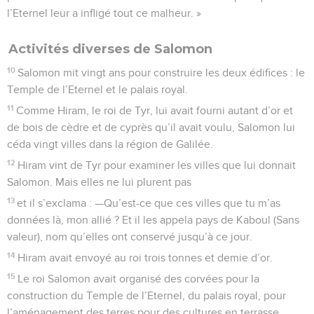
l’Eternel leur a infligé tout ce malheur. »
Activités diverses de Salomon
10
Salomon mit vingt ans pour construire les deux édifices : le
Temple de l’Eternel et le palais royal.
11
Comme Hiram, le roi de Tyr, lui avait fourni autant d’or et
de bois de cèdre et de cyprès qu’il avait voulu, Salomon lui
céda vingt villes dans la région de Galilée.
12
Hiram vint de Tyr pour examiner les villes que lui donnait
Salomon. Mais elles ne lui plurent pas
13
et il s’exclama : —Qu’est-ce que ces villes que tu m’as
données là, mon allié ? Et il les appela pays de Kaboul (Sans
valeur), nom qu’elles ont conservé jusqu’à ce jour.
14
Hiram avait envoyé au roi trois tonnes et demie d’or.
15
Le roi Salomon avait organisé des corvées pour la
construction du Temple de l’Eternel, du palais royal, pour
l’aménagement des terres pour des cultures en terrasse,