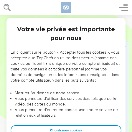
46
Le roi les fit fondre dans la plaine du *Jourdain, dans des
couches d’argile, entre Soukkoth et Tsartân.
47
Salomon mit en place tous ces objets ; on ne pouvait
Semeur
évaluer le poids de bronze utilisé, car la quantité en était
Votre vie privée est importante
1 Rois
7
trop grande.
pour nous
48
Il fit encore fabriquer tous les autres objets destinés au
Temple de l’Eternel : l’autel des parfums en or, la table d’or
En cliquant sur le bouton « Accepter tous les cookies », vous
sur laquelle on plaçait les pains exposés devant l’Eternel,
acceptez que TopChrétien utilise des traceurs (comme des
cookies ou l'identifiant unique de votre compte utilisateur) et
49
les chandeliers d’or fin avec leurs lampes, placés cinq à
traite vos données à caractère personnel (comme vos
droite et cinq à gauche devant la salle du fond, avec leurs
données de navigation et les informations renseignées dans
fleurons, leurs lampes et les mouchettes en or,
votre compte utilisateur) dans les buts suivants :
50
les bassins, les couteaux, les calices, les coupes et les
Mesurer l'audience de notre service
brasiers d’or fin, ainsi que les gonds en or pour les portes de
Vous permettre d'utiliser des services tiers tels que de la
l’intérieur du Temple, à l’entrée du lieu très-saint, et pour les
vidéo, des cartes du monde…
portes de la grande salle, à l’entrée du Temple.
Vous permettre d'entrer en contact avec notre service de
relation aux utilisateurs.
51
Quand tous les travaux que le roi Salomon fit exécuter
pour le Temple de l’Eternel furent achevés, Salomon fit
Choisir mes cookies
apporter les objets que son père David avait consacrés :