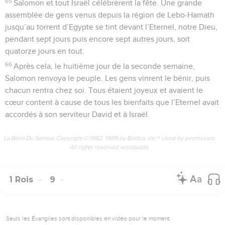
65
Salomon et tout Israël célébrèrent la fête. Une grande
assemblée de gens venus depuis la région de Lebo-Hamath
jusqu’au torrent d’Egypte se tint devant l’Eternel, notre Dieu,
pendant sept jours puis encore sept autres jours, soit
quatorze jours en tout.
66
Après cela, le huitième jour de la seconde semaine,
Salomon renvoya le peuple. Les gens vinrent le bénir, puis
chacun rentra chez soi. Tous étaient joyeux et avaient le
cœur content à cause de tous les bienfaits que l’Eternel avait
accordés à son serviteur David et à Israël.
La Bible Du Semeur Copyright © 1992, 1999 by Biblica, Inc.® Used by permission.
All rights reserved worldwide.
1 Rois
9
Seuls les Évangiles sont disponibles en vidéo pour le moment.