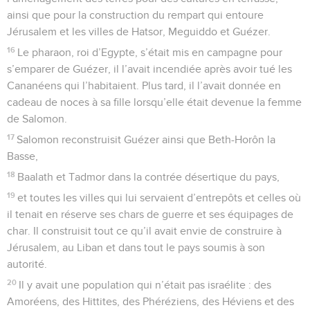
ainsi que pour la construction du rempart qui entoure
Jérusalem et les villes de Hatsor, Meguiddo et Guézer.
16
Le pharaon, roi d’Egypte, s’était mis en campagne pour
s’emparer de Guézer, il l’avait incendiée après avoir tué les
Cananéens qui l’habitaient. Plus tard, il l’avait donnée en
cadeau de noces à sa fille lorsqu’elle était devenue la femme
de Salomon.
17
Salomon reconstruisit Guézer ainsi que Beth-Horôn la
Basse,
18
Baalath et Tadmor dans la contrée désertique du pays,
19
et toutes les villes qui lui servaient d’entrepôts et celles où
il tenait en réserve ses chars de guerre et ses équipages de
char. Il construisit tout ce qu’il avait envie de construire à
Jérusalem, au Liban et dans tout le pays soumis à son
autorité.
20
Il y avait une population qui n’était pas israélite : des
Amoréens, des Hittites, des Phéréziens, des Héviens et des