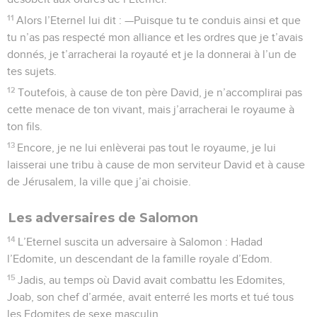
11
Alors l’Eternel lui dit : —Puisque tu te conduis ainsi et que
tu n’as pas respecté mon alliance et les ordres que je t’avais
donnés, je t’arracherai la royauté et je la donnerai à l’un de
tes sujets.
12
Toutefois, à cause de ton père David, je n’accomplirai pas
cette menace de ton vivant, mais j’arracherai le royaume à
ton fils.
13
Encore, je ne lui enlèverai pas tout le royaume, je lui
laisserai une tribu à cause de mon serviteur David et à cause
de Jérusalem, la ville que j’ai choisie.
Les adversaires de Salomon
14
L’Eternel suscita un adversaire à Salomon : Hadad
l’Edomite, un descendant de la famille royale d’Edom.
15
Jadis, au temps où David avait combattu les Edomites,
Joab, son chef d’armée, avait enterré les morts et tué tous
les Edomites de sexe masculin.