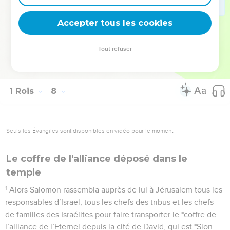
l’argent, l’or et les ustensiles, et il les déposa dans le trésor
Accepter tous les cookies
du Temple de l’Eternel.
La Bible Du Semeur Copyright © 1992, 1999 by Biblica, Inc.® Used by permission.
Tout refuser
All rights reserved worldwide.
1 Rois
8
Seuls les Évangiles sont disponibles en vidéo pour le moment.
Le coffre de l'alliance déposé dans le
temple
1
Alors Salomon rassembla auprès de lui à Jérusalem tous les
responsables d’Israël, tous les chefs des tribus et les chefs
de familles des Israélites pour faire transporter le *coffre de
l’alliance de l’Eternel depuis la cité de David, qui est *Sion.