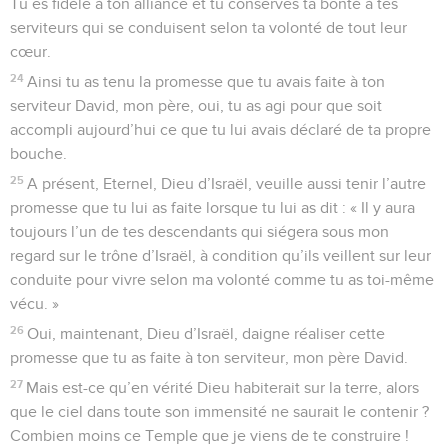
Tu es fidèle à ton alliance et tu conserves ta bonté à tes
serviteurs qui se conduisent selon ta volonté de tout leur
cœur.
24
Ainsi tu as tenu la promesse que tu avais faite à ton
serviteur David, mon père, oui, tu as agi pour que soit
accompli aujourd’hui ce que tu lui avais déclaré de ta propre
bouche.
25
A présent, Eternel, Dieu d’Israël, veuille aussi tenir l’autre
promesse que tu lui as faite lorsque tu lui as dit : « Il y aura
toujours l’un de tes descendants qui siégera sous mon
regard sur le trône d’Israël, à condition qu’ils veillent sur leur
conduite pour vivre selon ma volonté comme tu as toi-même
vécu. »
26
Oui, maintenant, Dieu d’Israël, daigne réaliser cette
promesse que tu as faite à ton serviteur, mon père David.
27
Mais est-ce qu’en vérité Dieu habiterait sur la terre, alors
que le ciel dans toute son immensité ne saurait le contenir ?
Combien moins ce Temple que je viens de te construire !