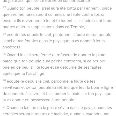
du juste afin qu’il soit traité selon son innocence.
33
Quand ton peuple Israël aura été battu par l’ennemi, parce
que ses membres auront commis une faute contre toi, si
ensuite ils reviennent à toi et te louent, s’ils t’adressent leurs
prières et leurs supplications dans ce Temple,
34
écoute-les depuis le ciel, pardonne la faute de ton peuple
Israël et ramène-les dans le pays que tu as donné à leurs
ancêtres !
35
Quand le ciel sera fermé et refusera de donner la pluie,
parce que ton peuple aura péché contre toi, si ce peuple
prie en ce lieu, s’il te loue et se détourne de ses fautes,
après que tu l’as affligé,
36
écoute-le depuis le ciel, pardonne la faute de tes
serviteurs et de ton peuple Israël, indique-leur la bonne ligne
de conduite à suivre, et fais tomber la pluie sur ton pays que
tu as donné en possession à ton peuple !
37
Quand la famine ou la peste sévira dans le pays, quand les
céréales seront atteintes de maladie, quand surviendra une