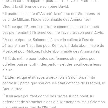
que son cœur n’appartint plus sans réserve à l’Eternel son
Dieu, à la différence de son père David.
5
Il pratiqua le culte d’*Astarté, la déesse des Sidoniens, et
celui de Milkom, l’idole abominable des Ammonites.
6
Il fit ce que l’Eternel considère comme mal, car il n’obéit
pas pleinement à l’Eternel comme l’avait fait son père David.
7
A cette époque, Salomon bâtit sur la colline à l’est de
Jérusalem un *haut-lieu pour Kemoch, l’idole abominable de
Moab, et pour Milkom, l’idole abominable des Ammonites.
8
Il fit de même pour toutes ses femmes étrangères pour
qu’elles puissent offrir des parfums et des sacrifices à leurs
dieux.
9
L’Eternel, qui était apparu deux fois à Salomon, s’irrita
contre lui, parce que son cœur s’était détaché de l’Eternel, le
Dieu d’Israël.
10
Il lui avait pourtant donné des ordres sur ce point, lui
défendant de s’attacher à des dieux étrangers, mais Salomon
désobéit aux ordres de l’Eternel.