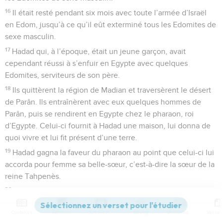
16
Il était resté pendant six mois avec toute l’armée d’Israël
en Edom, jusqu’à ce qu’il eût exterminé tous les Edomites de
sexe masculin.
17
Hadad qui, à l’époque, était un jeune garçon, avait
cependant réussi à s’enfuir en Egypte avec quelques
Edomites, serviteurs de son père.
18
Ils quittèrent la région de Madian et traversèrent le désert
de Parân. Ils entraînèrent avec eux quelques hommes de
Parân, puis se rendirent en Egypte chez le pharaon, roi
d’Egypte. Celui-ci fournit à Hadad une maison, lui donna de
quoi vivre et lui fit présent d’une terre.
19
Hadad gagna la faveur du pharaon au point que celui-ci lui
accorda pour femme sa belle-sœur, c’est-à-dire la sœur de la
reine Tahpenès.
20
Elle lui donna un fils qu’il appela Guenoubath. La reine
Tahpenès l’éleva dans le palais du pharaon avec les fils du
Contenus
Versions
Commentaires
Strong
Dictionnaire
roi.