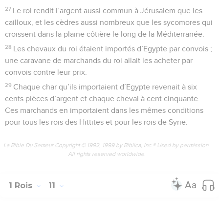
27
Le roi rendit l’argent aussi commun à Jérusalem que les
cailloux, et les cèdres aussi nombreux que les sycomores qui
croissent dans la plaine côtière le long de la Méditerranée.
28
Les chevaux du roi étaient importés d’Egypte par convois ;
une caravane de marchands du roi allait les acheter par
convois contre leur prix.
29
Chaque char qu’ils importaient d’Egypte revenait à six
cents pièces d’argent et chaque cheval à cent cinquante.
Ces marchands en importaient dans les mêmes conditions
pour tous les rois des Hittites et pour les rois de Syrie.
La Bible Du Semeur Copyright © 1992, 1999 by Biblica, Inc.® Used by permission.
All rights reserved worldwide.
1 Rois
11