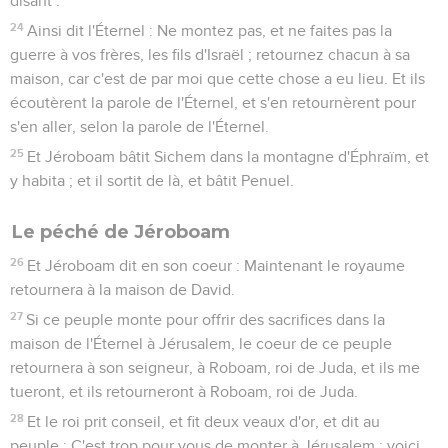
disant :
24
Ainsi dit l'Éternel : Ne montez pas, et ne faites pas la
guerre à vos frères, les fils d'Israël ; retournez chacun à sa
maison, car c'est de par moi que cette chose a eu lieu. Et ils
écoutèrent la parole de l'Éternel, et s'en retournèrent pour
s'en aller, selon la parole de l'Éternel.
25
Et Jéroboam bâtit Sichem dans la montagne d'Éphraïm, et
y habita ; et il sortit de là, et bâtit Penuel.
Le péché de Jéroboam
26
Et Jéroboam dit en son coeur : Maintenant le royaume
retournera à la maison de David.
27
Si ce peuple monte pour offrir des sacrifices dans la
maison de l'Éternel à Jérusalem, le coeur de ce peuple
retournera à son seigneur, à Roboam, roi de Juda, et ils me
tueront, et ils retourneront à Roboam, roi de Juda.
28
Et le roi prit conseil, et fit deux veaux d'or, et dit au
peuple : C'est trop pour vous de monter à Jérusalem ; voici