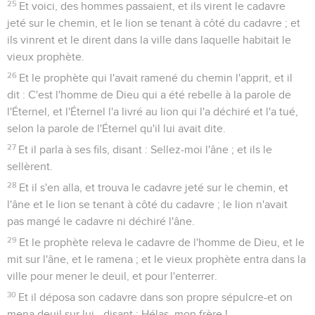
25
Et voici, des hommes passaient, et ils virent le cadavre
jeté sur le chemin, et le lion se tenant à côté du cadavre ; et
ils vinrent et le dirent dans la ville dans laquelle habitait le
vieux prophète.
26
Et le prophète qui l'avait ramené du chemin l'apprit, et il
dit : C'est l'homme de Dieu qui a été rebelle à la parole de
l'Éternel, et l'Éternel l'a livré au lion qui l'a déchiré et l'a tué,
selon la parole de l'Éternel qu'il lui avait dite.
27
Et il parla à ses fils, disant : Sellez-moi l'âne ; et ils le
sellèrent.
28
Et il s'en alla, et trouva le cadavre jeté sur le chemin, et
l'âne et le lion se tenant à côté du cadavre ; le lion n'avait
pas mangé le cadavre ni déchiré l'âne.
29
Et le prophète releva le cadavre de l'homme de Dieu, et le
mit sur l'âne, et le ramena ; et le vieux prophète entra dans la
ville pour mener le deuil, et pour l'enterrer.
30
Et il déposa son cadavre dans son propre sépulcre-et on
mena deuil sur lui, -disant : Hélas, mon frère !