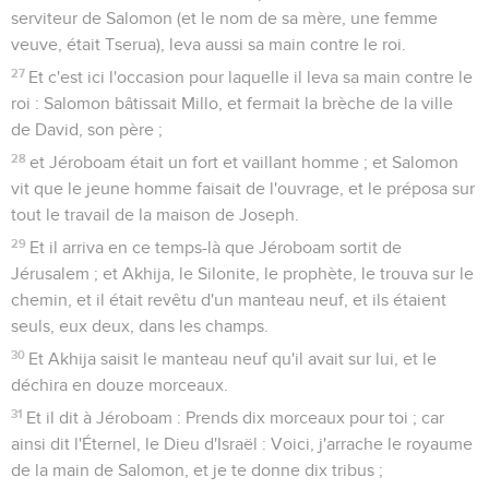
serviteur de Salomon (et le nom de sa mère, une femme
veuve, était Tserua), leva aussi sa main contre le roi.
27
Et c'est ici l'occasion pour laquelle il leva sa main contre le
roi : Salomon bâtissait Millo, et fermait la brèche de la ville
de David, son père ;
28
et Jéroboam était un fort et vaillant homme ; et Salomon
vit que le jeune homme faisait de l'ouvrage, et le préposa sur
tout le travail de la maison de Joseph.
29
Et il arriva en ce temps-là que Jéroboam sortit de
Jérusalem ; et Akhija, le Silonite, le prophète, le trouva sur le
chemin, et il était revêtu d'un manteau neuf, et ils étaient
seuls, eux deux, dans les champs.
30
Et Akhija saisit le manteau neuf qu'il avait sur lui, et le
déchira en douze morceaux.
31
Et il dit à Jéroboam : Prends dix morceaux pour toi ; car
ainsi dit l'Éternel, le Dieu d'Israël : Voici, j'arrache le royaume
de la main de Salomon, et je te donne dix tribus ;