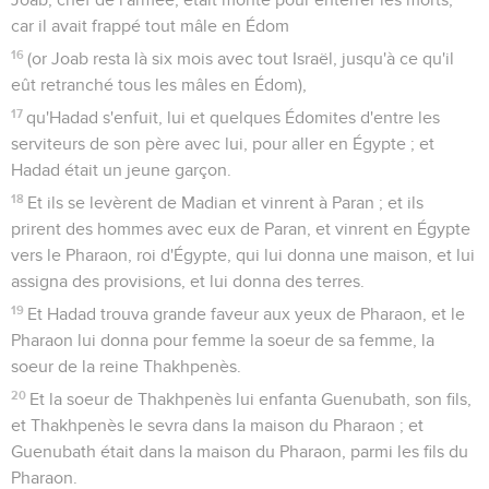
car il avait frappé tout mâle en Édom
16
(or Joab resta là six mois avec tout Israël, jusqu'à ce qu'il
eût retranché tous les mâles en Édom),
17
qu'Hadad s'enfuit, lui et quelques Édomites d'entre les
serviteurs de son père avec lui, pour aller en Égypte ; et
Hadad était un jeune garçon.
18
Et ils se levèrent de Madian et vinrent à Paran ; et ils
prirent des hommes avec eux de Paran, et vinrent en Égypte
vers le Pharaon, roi d'Égypte, qui lui donna une maison, et lui
assigna des provisions, et lui donna des terres.
19
Et Hadad trouva grande faveur aux yeux de Pharaon, et le
Pharaon lui donna pour femme la soeur de sa femme, la
soeur de la reine Thakhpenès.
20
Et la soeur de Thakhpenès lui enfanta Guenubath, son fils,
et Thakhpenès le sevra dans la maison du Pharaon ; et
Guenubath était dans la maison du Pharaon, parmi les fils du
Pharaon.