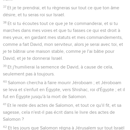
37
Et je te prendrai, et tu règneras sur tout ce que ton âme
désire, et tu seras roi sur Israël.
38
Et si tu écoutes tout ce que je te commanderai, et si tu
marches dans mes voies et que tu fasses ce qui est droit à
mes yeux, en gardant mes statuts et mes commandements,
comme a fait David, mon serviteur, alors je serai avec toi, et
je te bâtirai une maison stable, comme je l'ai bâtie pour
David, et je te donnerai Israël.
39
Et j'humilierai la semence de David, à cause de cela,
seulement pas à toujours.
40
Salomon chercha à faire mourir Jéroboam ; et Jéroboam
se leva et s'enfuit en Égypte, vers Shishac, roi d'Égypte ; et il
fut en Égypte jusqu'à la mort de Salomon.
41
Et le reste des actes de Salomon, et tout ce qu'il fit, et sa
sagesse, cela n'est-il pas écrit dans le livre des actes de
Salomon ?
42
Et les jours que Salomon régna à Jérusalem sur tout Israël