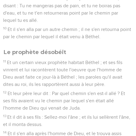
disant : Tu ne mangeras pas de pain, et tu ne boiras pas
d'eau, et tu ne t'en retourneras point par le chemin par
lequel tu es allé.
10
Et il s'en alla par un autre chemin ; il ne s'en retourna point
par le chemin par lequel il était venu à Béthel.
Le prophète désobéit
11
Et un certain vieux prophète habitait Béthel ; et ses fils
vinrent et lui racontèrent toute l'oeuvre que l'homme de
Dieu avait faite ce jour-là à Béthel ; les paroles qu'il avait
dites au roi, ils les rapportèrent aussi à leur père.
12
Et leur père leur dit : Par quel chemin s'en est-il allé ? Et
ses fils avaient vu le chemin par lequel s'en était allé
l'homme de Dieu qui venait de Juda.
13
Et il dit à ses fils : Sellez-moi l'âne ; et ils lui sellèrent l'âne,
et il monta dessus.
14
Et il s'en alla après l'homme de Dieu, et le trouva assis