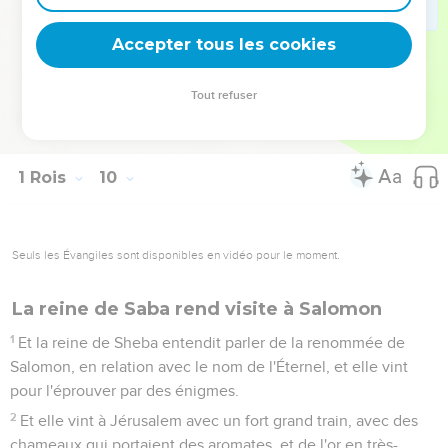
près d'Éloth, sur le bord de la mer Rouge, dans le pays
d'Édom.
Accepter tous les cookies
27
Et Hiram envoya sur la flotte ses serviteurs, des matelots
connaissant la mer, avec les serviteurs de Salomon.
Tout refuser
28
Et ils allèrent à Ophir, et y prirent de l'or, quatre cent vingt
talents, et les apportèrent au roi Salomon.
1 Rois
10
Seuls les Évangiles sont disponibles en vidéo pour le moment.
La reine de Saba rend visite à Salomon
1
Et la reine de Sheba entendit parler de la renommée de
Salomon, en relation avec le nom de l'Éternel, et elle vint
pour l'éprouver par des énigmes.
2
Et elle vint à Jérusalem avec un fort grand train, avec des
chameaux qui portaient des aromates, et de l'or en très-