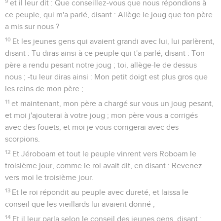
9
et il leur dit : Que conseillez-vous que nous répondions à
ce peuple, qui m'a parlé, disant : Allège le joug que ton père
a mis sur nous ?
10
Et les jeunes gens qui avaient grandi avec lui, lui parlèrent,
disant : Tu diras ainsi à ce peuple qui t'a parlé, disant : Ton
père a rendu pesant notre joug ; toi, allège-le de dessus
nous ; -tu leur diras ainsi : Mon petit doigt est plus gros que
les reins de mon père ;
11
et maintenant, mon père a chargé sur vous un joug pesant,
et moi j'ajouterai à votre joug ; mon père vous a corrigés
avec des fouets, et moi je vous corrigerai avec des
scorpions.
12
Et Jéroboam et tout le peuple vinrent vers Roboam le
troisième jour, comme le roi avait dit, en disant : Revenez
vers moi le troisième jour.
13
Et le roi répondit au peuple avec dureté, et laissa le
conseil que les vieillards lui avaient donné ;
14
Et il leur parla selon le conseil des jeunes gens, disant :