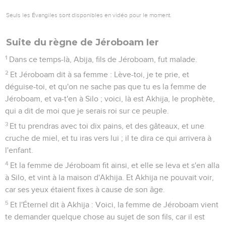
Seuls les Évangiles sont disponibles en vidéo pour le moment.
Suite du règne de Jéroboam Ier
1
Dans ce temps-là, Abija, fils de Jéroboam, fut malade.
2
Et Jéroboam dit à sa femme : Lève-toi, je te prie, et
déguise-toi, et qu'on ne sache pas que tu es la femme de
Jéroboam, et va-t'en à Silo ; voici, là est Akhija, le prophète,
qui a dit de moi que je serais roi sur ce peuple.
3
Et tu prendras avec toi dix pains, et des gâteaux, et une
cruche de miel, et tu iras vers lui ; il te dira ce qui arrivera à
l'enfant.
4
Et la femme de Jéroboam fit ainsi, et elle se leva et s'en alla
à Silo, et vint à la maison d'Akhija. Et Akhija ne pouvait voir,
car ses yeux étaient fixes à cause de son âge.
5
Et l'Éternel dit à Akhija : Voici, la femme de Jéroboam vient
te demander quelque chose au sujet de son fils, car il est