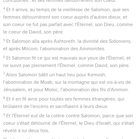
concubines ; et ses femmes détournèrent son coeur.
4
Et il arriva, au temps de la vieillesse de Salomon, que ses
femmes détournèrent son coeur auprès d'autres dieux, et
son coeur ne fut pas parfait avec l'Éternel, son Dieu, comme
le coeur de David, son père.
5
Et Salomon alla après Ashtoreth, la divinité des Sidoniens,
et après Milcom, l'abomination des Ammonites.
6
Et Salomon fit ce qui est mauvais aux yeux de l'Éternel, et
ne suivit pas pleinement l'Éternel, comme David, son père.
7
Alors Salomon bâtit un haut lieu pour Kemosh,
l'abomination de Moab, sur la montagne qui est vis-à-vis de
Jérusalem, et pour Moloc, l'abomination des fils d'Ammon.
8
Et il en fit ainsi pour toutes ses femmes étrangères, qui
brûlaient de l'encens et sacrifiaient à leurs dieux.
9
Et l'Éternel eut de la colère contre Salomon, parce que son
coeur s'était détourné de l'Éternel, le Dieu d'Israël, qui s'était
révélé à lui deux fois,
10