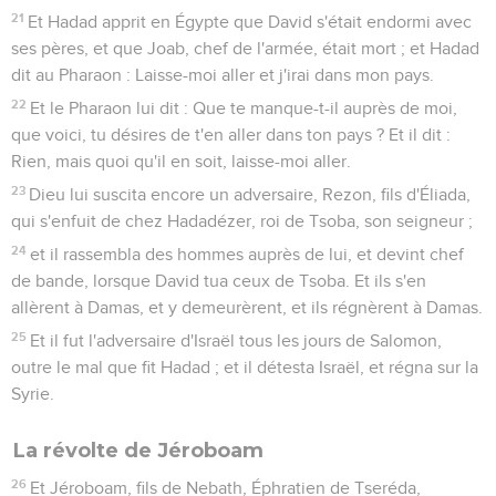
21
Et Hadad apprit en Égypte que David s'était endormi avec
ses pères, et que Joab, chef de l'armée, était mort ; et Hadad
dit au Pharaon : Laisse-moi aller et j'irai dans mon pays.
22
Et le Pharaon lui dit : Que te manque-t-il auprès de moi,
que voici, tu désires de t'en aller dans ton pays ? Et il dit :
Rien, mais quoi qu'il en soit, laisse-moi aller.
23
Dieu lui suscita encore un adversaire, Rezon, fils d'Éliada,
qui s'enfuit de chez Hadadézer, roi de Tsoba, son seigneur ;
24
et il rassembla des hommes auprès de lui, et devint chef
de bande, lorsque David tua ceux de Tsoba. Et ils s'en
allèrent à Damas, et y demeurèrent, et ils régnèrent à Damas.
25
Et il fut l'adversaire d'Israël tous les jours de Salomon,
outre le mal que fit Hadad ; et il détesta Israël, et régna sur la
Syrie.
La révolte de Jéroboam
26
Et Jéroboam, fils de Nebath, Éphratien de Tseréda,