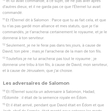
et lui avait commandé, à ce sujet, de ne pas aller après
d'autres dieux, et il ne garda pas ce que l'Éternel lui avait
commandé.
11
Et l'Éternel dit à Salomon : Parce que tu as fait cela, et que
tu n'as pas gardé mon alliance et mes statuts, que je t'ai
commandés, je t'arracherai certainement le royaume, et je le
donnerai à ton serviteur.
12
Seulement, je ne le ferai pas dans tes jours, à cause de
David, ton père ; mais je l'arracherai de la main de ton fils.
13
Toutefois je ne lui arracherai pas tout le royaume ; je
donnerai une tribu à ton fils, à cause de David, mon serviteur,
et à cause de Jérusalem, que j'ai choisie.
Les adversaires de Salomon
14
Et l'Éternel suscita un adversaire à Salomon, Hadad,
l'Édomite : il était de la semence royale en Édom.
15
Et il était arrivé, pendant que David était en Édom et que
Joab, chef de l'armée, était monté pour enterrer les morts,