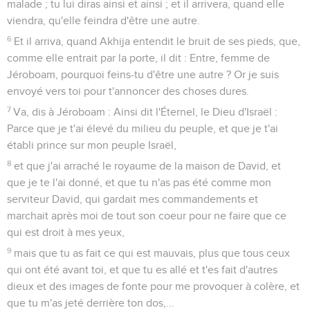
malade ; tu lui diras ainsi et ainsi ; et il arrivera, quand elle
viendra, qu'elle feindra d'être une autre.
6
Et il arriva, quand Akhija entendit le bruit de ses pieds, que,
comme elle entrait par la porte, il dit : Entre, femme de
Jéroboam, pourquoi feins-tu d'être une autre ? Or je suis
envoyé vers toi pour t'annoncer des choses dures.
7
Va, dis à Jéroboam : Ainsi dit l'Éternel, le Dieu d'Israël :
Parce que je t'ai élevé du milieu du peuple, et que je t'ai
établi prince sur mon peuple Israël,
8
et que j'ai arraché le royaume de la maison de David, et
que je te l'ai donné, et que tu n'as pas été comme mon
serviteur David, qui gardait mes commandements et
marchait après moi de tout son coeur pour ne faire que ce
qui est droit à mes yeux,
9
mais que tu as fait ce qui est mauvais, plus que tous ceux
qui ont été avant toi, et que tu es allé et t'es fait d'autres
dieux et des images de fonte pour me provoquer à colère, et
que tu m'as jeté derrière ton dos,...