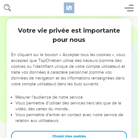
21
-leurs fils qui étaient restés après eux dans le pays et que
les fils d'Israël n'avaient pu détruire, Salomon les assujettit
aux levées pour servir, jusqu'à ce jour.
Darby
22
Mais des fils d'Israël, Salomon n'en fit pas des esclaves ;
Votre vie privée est importante
1 Rois
9
car ils étaient hommes de guerre, et ses serviteurs, et ses
pour nous
chefs, et ses capitaines, et chefs de ses chars et de sa
cavalerie.
En cliquant sur le bouton « Accepter tous les cookies », vous
23
C'est ici le nombre des chefs des intendants qui étaient
acceptez que TopChrétien utilise des traceurs (comme des
cookies ou l'identifiant unique de votre compte utilisateur) et
établis sur l'ouvrage de Salomon : cinq cent cinquante, qui
traite vos données à caractère personnel (comme vos
avaient autorité sur le peuple qui faisait l'ouvrage.
données de navigation et les informations renseignées dans
24
Mais la fille de Pharaon monta de la ville de David dans sa
votre compte utilisateur) dans les buts suivants :
maison, qu'il avait bâtie pour elle : alors il bâtit Millo.
Mesurer l'audience de notre service
25
Et Salomon offrait trois fois par an des holocaustes et des
Vous permettre d'utiliser des services tiers tels que de la
sacrifices de prospérités sur l'autel qu'il avait bâti pour
vidéo, des cartes du monde…
Vous permettre d'entrer en contact avec notre service de
l'Éternel, et il faisait fumer l'encens sur celui qui était devant
relation aux utilisateurs.
l'Éternel. Et il acheva la maison.
26
Et le roi Salomon fit une flotte, à Etsion-Guéber, qui est
Choisir mes cookies