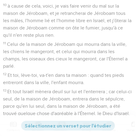
10
à cause de cela, voici, je vais faire venir du mal sur la
maison de Jéroboam, et je retrancherai de Jéroboam tous
les mâles, l'homme lié et l'homme libre en Israël, et j'ôterai la
maison de Jéroboam comme on ôte le fumier, jusqu'à ce
qu'il n'en reste plus rien.
11
Celui de la maison de Jéroboam qui mourra dans la ville,
les chiens le mangeront, et celui qui mourra dans les
champs, les oiseaux des cieux le mangeront, car l'Éternel a
parlé.
12
Et toi, lève-toi, va-t'en dans ta maison : quand tes pieds
entreront dans la ville, l'enfant mourra.
13
Et tout Israël mènera deuil sur lui et l'enterrera ; car celui-ci
seul, de la maison de Jéroboam, entrera dans le sépulcre,
parce qu'en lui seul, dans la maison de Jéroboam, a été
trouvé quelque chose d'agréable à l'Éternel, le Dieu d'Israël.
14
Et l'Éternel suscitera pour lui-même un roi sur Israël, qui
retranchera la maison de Jéroboam ce jour-là ;... mais
Contenus
Versions
Commentaires
Strong
Dictionnaire