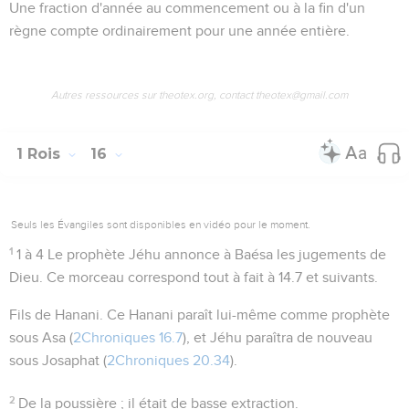
Une fraction d'année au commencement ou à la fin d'un
règne compte ordinairement pour une année entière.
Autres ressources sur theotex.org, contact theotex@gmail.com
1 Rois
16
Seuls les Évangiles sont disponibles en vidéo pour le moment.
1
1 à 4
Le prophète Jéhu annonce à Baésa les jugements de
Dieu. Ce morceau correspond tout à fait à
14.7
et suivants.
Fils de Hanani
. Ce Hanani paraît lui-même comme prophète
sous Asa (
2Chroniques 16.7
), et Jéhu paraîtra de nouveau
sous Josaphat (
2Chroniques 20.34
).
2
De la poussière
; il était de basse extraction.