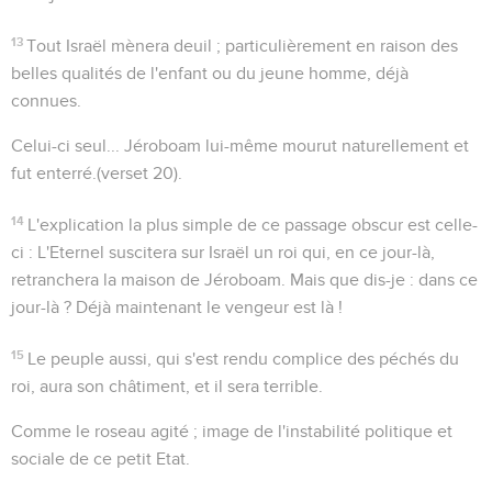
13
Tout Israël mènera deuil
; particulièrement en raison des
belles qualités de l'enfant ou du jeune homme, déjà
connues.
Celui-ci seul...
Jéroboam lui-même mourut naturellement et
fut enterré.(verset 20).
14
L'explication la plus simple de ce passage obscur est celle-
ci : L'Eternel suscitera sur Israël un roi qui, en ce jour-là,
retranchera la maison de Jéroboam. Mais que dis-je : dans ce
jour-là ? Déjà maintenant le vengeur est là !
15
Le peuple aussi, qui s'est rendu complice des péchés du
roi, aura son châtiment, et il sera terrible.
Comme le roseau agité
; image de l'instabilité politique et
sociale de ce petit Etat.