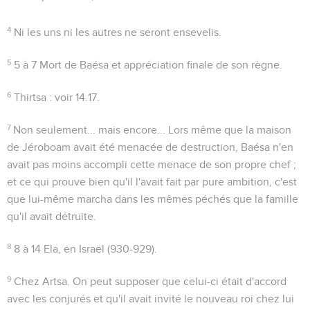
4
Ni les uns ni les autres ne seront ensevelis.
5
5 à 7
Mort de Baésa et appréciation finale de son règne.
6
Thirtsa
: voir
14.17
.
7
Non seulement... mais encore...
Lors même que la maison
de Jéroboam avait été menacée de destruction, Baésa n'en
avait pas moins accompli cette menace de son propre chef ;
et ce qui prouve bien qu'il l'avait fait par pure ambition, c'est
que lui-même marcha dans les mêmes péchés que la famille
qu'il avait détruite.
8
8 à 14
Ela, en Israël (930-929).
9
Chez Artsa
. On peut supposer que celui-ci était d'accord
avec les conjurés et qu'il avait invité le nouveau roi chez lui