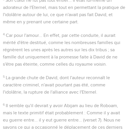
Son cœur ne fut pas tout entier...
Il était lui-même un
adorateur de l'Eternel, mais tout en permettant la pratique de
l'idolâtrie autour de lui, ce que n'avait pas fait David, et
même en y prenant une certaine part.
4
Car pour l'amour...
En effet, par cette conduite, il aurait
mérité d'être destitué, comme les nombreuses familles qui
régnèrent les unes après les autres sur les dix tribus ; sa
famille dut uniquement à la promesse faite à David de ne
s'être pas éteinte, comme celles du royaume voisin.
5
La grande chute de David, dont l'auteur reconnaît le
caractère criminel, n'avait pourtant pas été, comme
l'idolâtrie, la rupture de l'alliance avec l'Eternel.
6
Il semble qu'il devrait y avoir Abijam au lieu de Roboam,
mais le texte primitif était probablement :
Comme il y avait
eu guerre entre... il y eut guerre entre...
(verset 7). Nous ne
savons ce qui a occasionné le déplacement de ces derniers