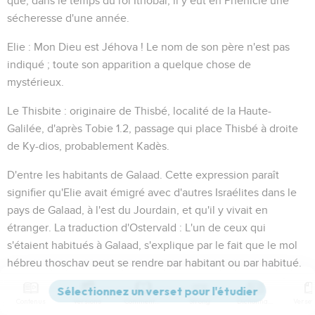
que, dans le temps du roi Ithobal, il y eut en Phénicie une
sécheresse d'une année.
Elie
:
Mon Dieu est Jéhova !
Le nom de son père n'est pas
indiqué ; toute son apparition a quelque chose de
mystérieux.
Le Thisbite
: originaire de Thisbé, localité de la Haute-
Galilée, d'après Tobie 1.2, passage qui place Thisbé à droite
de Ky-dios, probablement Kadès.
D'entre les habitants de Galaad
. Cette expression paraît
signifier qu'Elie avait émigré avec d'autres Israélites dans le
pays de Galaad, à l'est du Jourdain, et qu'il y vivait en
étranger. La traduction d'Ostervald :
L'un de ceux qui
s'étaient habitués à Galaad
, s'explique par le fait que le mol
hébreu
thoschav
peut se rendre par
habitant
ou par
habitué
.
Le Dieu d'Israël
; à côté duquel Baal n'est qu'un intrus.
Contenus
Versions
Commentaires
Strong
Dictionnaire