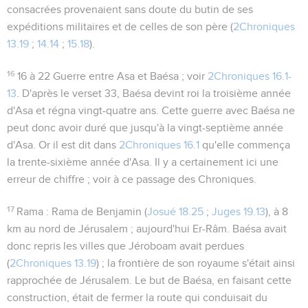
consacrées provenaient sans doute du butin de ses
expéditions militaires et de celles de son père (
2Chroniques
13.19
;
14.14
;
15.18
).
16
16 à 22
Guerre entre Asa et Baésa ; voir
2Chroniques 16.1-
13
. D'après le verset 33, Baésa devint roi la troisième année
d'Asa et régna vingt-quatre ans. Cette guerre avec Baésa ne
peut donc avoir duré que jusqu'à la vingt-septième année
d'Asa. Or il est dit dans
2Chroniques 16.1
qu'elle commença
la trente-sixième année d'Asa. Il y a certainement ici une
erreur de chiffre ; voir à ce passage des Chroniques.
17
Rama
: Rama de Benjamin (
Josué 18.25
;
Juges 19.13
), à 8
km au nord de Jérusalem ; aujourd'hui Er-Râm. Baésa avait
donc repris les villes que Jéroboam avait perdues
(
2Chroniques 13.19
) ; la frontière de son royaume s'était ainsi
rapprochée de Jérusalem. Le but de Baésa, en faisant cette
construction, était de fermer la route qui conduisait du