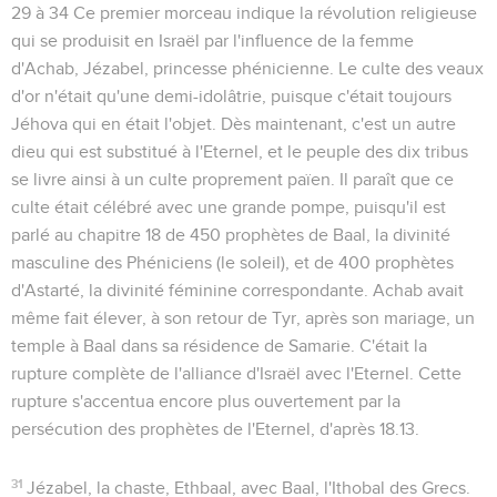
29 à 34
Ce premier morceau indique la révolution religieuse
qui se produisit en Israël par l'influence de la femme
d'Achab, Jézabel, princesse phénicienne. Le culte des veaux
d'or n'était qu'une demi-idolâtrie, puisque c'était toujours
Jéhova qui en était l'objet. Dès maintenant, c'est un autre
dieu qui est substitué à l'Eternel, et le peuple des dix tribus
se livre ainsi à un culte proprement païen. Il paraît que ce
culte était célébré avec une grande pompe, puisqu'il est
parlé au chapitre 18 de 450 prophètes de Baal, la divinité
masculine des Phéniciens (le soleil), et de 400 prophètes
d'Astarté, la divinité féminine correspondante. Achab avait
même fait élever, à son retour de Tyr, après son mariage, un
temple à Baal dans sa résidence de Samarie. C'était la
rupture complète de l'alliance d'Israël avec l'Eternel. Cette
rupture s'accentua encore plus ouvertement par la
persécution des prophètes de l'Eternel, d'après
18.13
.
31
Jézabel
,
la chaste
,
Ethbaal
,
avec Baal
, l'Ithobal des Grecs.