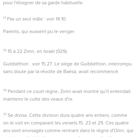
pour l'éloigner de sa garde habituelle.
11
Pas un seul mâle
: voir
14.10
.
Parents
, qui eussent pu le venger.
15
15 à 22
Zimri, en Israël (929).
Guibbéthon
: voir
15.27
. Le siège de Guibbéthon, interrompu
sans doute par la révolte de Baésa, avait recommencé.
19
Pendant ce court règne, Zimri avait montré qu'il entendait
maintenir le culte des veaux d'or.
21
Se divisa
. Cette division dura quatre ans entiers, comme
on le voit en comparant les versets 15, 23 et 29. Ces quatre
ans sont envisagés comme rentrant dans le règne d'Omri, qui