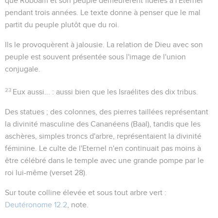
que Roboam et son peuple demeurèrent fidèles à l'Eternel
pendant trois années. Le texte donne à penser que le mal
partit du peuple plutôt que du roi.
Ils le provoquèrent à jalousie
. La relation de Dieu avec son
peuple est souvent présentée sous l'image de l'union
conjugale.
23
Eux aussi...
: aussi bien que les Israélites des dix tribus.
Des statues
; des colonnes, des pierres taillées représentant
la divinité masculine des Cananéens (Baal), tandis que les
aschères
, simples troncs d'arbre, représentaient la divinité
féminine. Le culte de l'Eternel n'en continuait pas moins à
être célébré dans le temple avec une grande pompe par le
roi lui-même (verset 28).
Sur toute colline élevée et sous tout arbre vert
:
Deutéronome 12.2
, note.