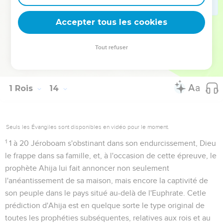
main...
, terme consacré pour dire installer dans le sacerdoce
(
Exode 28.41
).
Accepter tous les cookies
Tout refuser
Autres ressources sur theotex.org, contact theotex@gmail.com
1 Rois
14
Seuls les Évangiles sont disponibles en vidéo pour le moment.
1
1 à 20
Jéroboam s'obstinant dans son endurcissement, Dieu
le frappe dans sa famille, et, à l'occasion de cette épreuve, le
prophète Ahija lui fait annoncer non seulement
l'anéantissement de sa maison, mais encore la captivité de
son peuple dans le pays situé au-delà de l'Euphrate. Cetle
prédiction d'Ahija est en quelque sorte le type original de
toutes les prophéties subséquentes, relatives aux rois et au