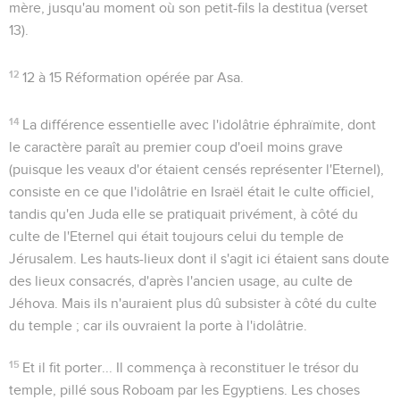
mère, jusqu'au moment où son petit-fils la destitua (verset
13).
12
12 à 15
Réformation opérée par Asa.
14
La différence essentielle avec l'idolâtrie éphraïmite, dont
le caractère paraît au premier coup d'oeil moins grave
(puisque les veaux d'or étaient censés représenter l'Eternel),
consiste en ce que l'idolâtrie en Israël était le culte officiel,
tandis qu'en Juda elle se pratiquait privément, à côté du
culte de l'Eternel qui était toujours celui du temple de
Jérusalem. Les hauts-lieux dont il s'agit ici étaient sans doute
des lieux consacrés, d'après l'ancien usage, au culte de
Jéhova. Mais ils n'auraient plus dû subsister à côté du culte
du temple ; car ils ouvraient la porte à l'idolâtrie.
15
Et il fit porter...
Il commença à reconstituer le trésor du
temple, pillé sous Roboam par les Egyptiens. Les choses