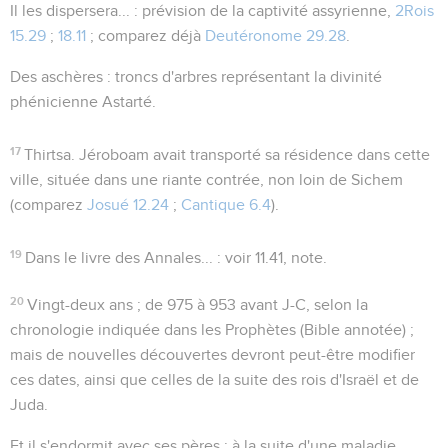
Il les dispersera...
: prévision de la captivité assyrienne,
2Rois
15.29
;
18.11
; comparez déjà
Deutéronome 29.28
.
Des aschères
: troncs d'arbres représentant la divinité
phénicienne Astarté.
17
Thirtsa
. Jéroboam avait transporté sa résidence dans cette
ville, située dans une riante contrée, non loin de Sichem
(comparez
Josué 12.24
;
Cantique 6.4
).
19
Dans le livre des Annales...
: voir
11.41
, note.
20
Vingt-deux ans
; de 975 à 953 avant J-C, selon la
chronologie indiquée dans les
Prophètes
(Bible annotée) ;
mais de nouvelles découvertes devront peut-être modifier
ces dates, ainsi que celles de la suite des rois d'Israël et de
Juda.
Et il s'endormit avec ses pères
: à la suite d'une maladie