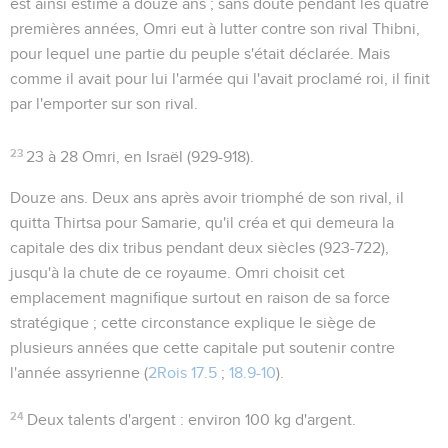
est ainsi estimé à douze ans ; sans doute pendant les quatre
premières années, Omri eut à lutter contre son rival Thibni,
pour lequel une partie du peuple s'était déclarée. Mais
comme il avait pour lui l'armée qui l'avait proclamé roi, il finit
par l'emporter sur son rival.
23
23 à 28
Omri, en Israël (929-918).
Douze ans
. Deux ans après avoir triomphé de son rival, il
quitta Thirtsa pour Samarie, qu'il créa et qui demeura la
capitale des dix tribus pendant deux siècles (923-722),
jusqu'à la chute de ce royaume. Omri choisit cet
emplacement magnifique surtout en raison de sa force
stratégique ; cette circonstance explique le siège de
plusieurs années que cette capitale put soutenir contre
l'année assyrienne (
2Rois 17.5
;
18.9-10
).
24
Deux talents d'argent
: environ 100 kg d'argent.