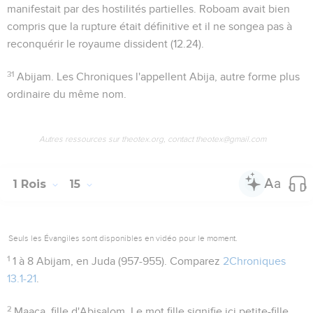
manifestait par des hostilités partielles. Roboam avait bien
compris que la rupture était définitive et il ne songea pas à
reconquérir le royaume dissident (
12.24
).
31
Abijam
. Les Chroniques l'appellent Abija, autre forme plus
ordinaire du même nom.
Autres ressources sur theotex.org, contact theotex@gmail.com
1 Rois
15
Seuls les Évangiles sont disponibles en vidéo pour le moment.
1
1 à 8
Abijam, en Juda (957-955). Comparez
2Chroniques
13.1-21
.
2
Maaca, fille d'Abisalom
. Le mot
fille
signifie ici petite-fille,