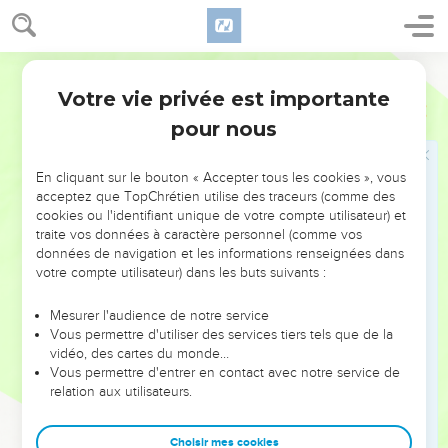
circonstance montrait qu'il y avait ici autre chose qu'un
accident naturel. Plus le prophète avait été honoré d'une
Bible annotée
connaissance surnaturelle, plus sa désobéissance était
Votre vie privée est importante
criminelle (
Luc 12.48
). Par la fin tragique du prophète, Dieu
1 Rois
13
répare le scandale donné par cette désobéissance et rétablit
pour nous
l'autorité compromise de l'avertissement donné à Jéroboam.
En cliquant sur le bouton « Accepter tous les cookies », vous
acceptez que TopChrétien utilise des traceurs (comme des
cookies ou l'identifiant unique de votre compte utilisateur) et
29
Le prophète de Béthel sent sa culpabilité. Il agit envers
traite vos données à caractère personnel (comme vos
celui de Juda comme envers un membre de sa propre
données de navigation et les informations renseignées dans
famille.
votre compte utilisateur) dans les buts suivants :
Mesurer l'audience de notre service
31
31 et 32
Il veut être enseveli avec lui ; car il le reconnaît
Vous permettre d'utiliser des services tiers tels que de la
pour un frère, un vrai prophète. comparez
2Rois 23.17-18
.
vidéo, des cartes du monde…
Vous permettre d'entrer en contact avec notre service de
Dans les villes de Samarie
: voir au verset 2.
relation aux utilisateurs.
33
A établir des sacrificateurs
, littéralement :
à leur remplir la
Choisir mes cookies