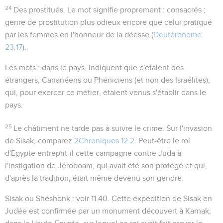
24
Des prostitués
. Le mot signifie proprement :
consacrés
;
genre de prostitution plus odieux encore que celui pratiqué
par les femmes en l'honneur de la déesse (
Deutéronome
23.17
).
Les mots :
dans le pays
, indiquent que c'étaient des
étrangers, Cananéens ou Phéniciens (et non des Israélites),
qui, pour exercer ce métier, étaient venus s'établir dans le
pays.
25
Le châtiment ne tarde pas à suivre le crime. Sur l'invasion
de Sisak, comparez
2Chroniques 12.2
. Peut-être le roi
d'Egypte entreprit-il cette campagne contre Juda à
l'instigation de Jéroboam, qui avait été son protégé et qui,
d'après la tradition, était même devenu son gendre.
Sisak
ou Shéshonk : voir
11.40
. Cette expédition de Sisak en
Judée est confirmée par un monument découvert à Karnak,