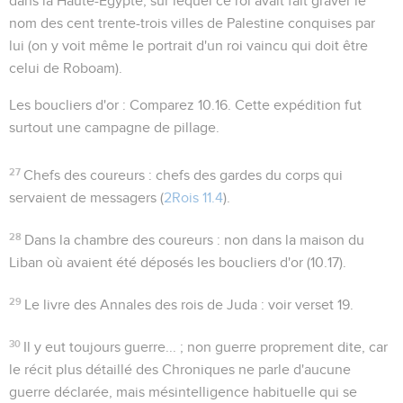
dans la Haute-Egypte, sur lequel ce roi avait fait graver le
nom des cent trente-trois villes de Palestine conquises par
lui (on y voit même le portrait d'un roi vaincu qui doit être
celui de Roboam).
Les boucliers d'or
: Comparez
10.16
. Cette expédition fut
surtout une campagne de pillage.
27
Chefs des coureurs
: chefs des gardes du corps qui
servaient de messagers (
2Rois 11.4
).
28
Dans la chambre des coureurs
: non dans la maison du
Liban où avaient été déposés les boucliers d'or (
10.17
).
29
Le livre des Annales des rois de Juda
: voir verset 19.
30
Il y eut toujours guerre...
; non guerre proprement dite, car
le récit plus détaillé des Chroniques ne parle d'aucune
guerre déclarée, mais mésintelligence habituelle qui se