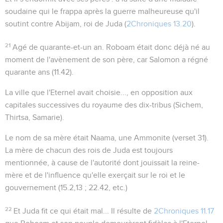
soudaine qui le frappa après la guerre malheureuse qu'il
soutint contre Abijam, roi de Juda (
2Chroniques 13.20
).
21
Agé de quarante-et-un an
. Roboam était donc déjà né au
moment de l'avènement de son père, car Salomon a régné
quarante ans (
11.42
).
La ville que l'Eternel avait choisie...
, en opposition aux
capitales successives du royaume des dix-tribus (Sichem,
Thirtsa, Samarie).
Le nom de sa mère était Naama, une Ammonite
(verset 31).
La mère de chacun des rois de Juda est toujours
mentionnée, à cause de l'autorité dont jouissait la reine-
mère et de l'influence qu'elle exerçait sur le roi et le
gouvernement (
15.2,13 ; 22.42
, etc.)
22
Et Juda fit ce qui était mal...
Il résulte de
2Chroniques 11.17