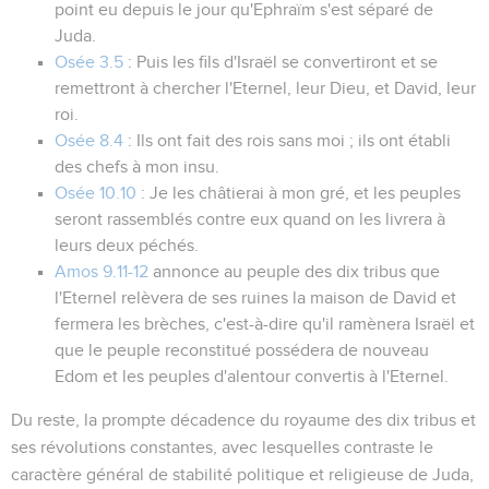
point eu depuis le jour qu'Ephraïm s'est séparé de
Juda
.
Osée 3.5
:
Puis les fils d'Israël se convertiront et se
remettront à chercher l'Eternel, leur Dieu, et David, leur
roi
.
Osée 8.4
:
Ils ont fait des rois sans moi ; ils ont établi
des chefs à mon insu.
Osée 10.10
:
Je les châtierai à mon gré, et les peuples
seront rassemblés contre eux quand on les livrera à
leurs deux péchés.
Amos 9.11-12
annonce au peuple des dix tribus que
l'Eternel relèvera de ses ruines la maison de David et
fermera les brèches, c'est-à-dire qu'il ramènera Israël et
que le peuple reconstitué possédera de nouveau
Edom et les peuples d'alentour convertis à l'Eternel.
Du reste, la prompte décadence du royaume des dix tribus et
ses révolutions constantes, avec lesquelles contraste le
caractère général de stabilité politique et religieuse de Juda,