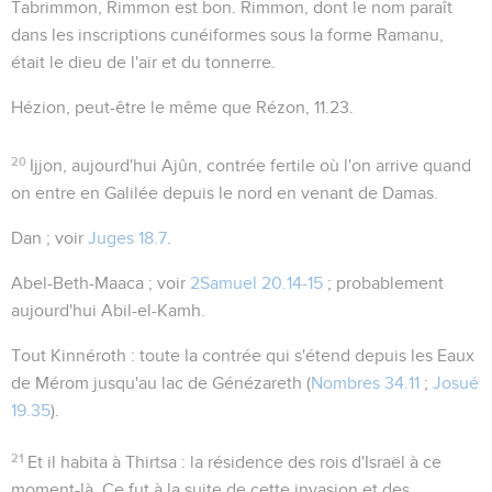
Tabrimmon
,
Rimmon est bon
. Rimmon, dont le nom paraît
dans les inscriptions cunéiformes sous la forme Ramanu,
était le dieu de l'air et du tonnerre.
Hézion
, peut-être le même que Rézon,
11.23
.
20
Ijjon
, aujourd'hui Ajûn, contrée fertile où l'on arrive quand
on entre en Galilée depuis le nord en venant de Damas.
Dan
; voir
Juges 18.7
.
Abel-Beth-Maaca
; voir
2Samuel 20.14-15
; probablement
aujourd'hui Abil-el-Kamh.
Tout Kinnéroth
: toute la contrée qui s'étend depuis les Eaux
de Mérom jusqu'au lac de Génézareth (
Nombres 34.11
;
Josué
19.35
).
21
Et il habita à Thirtsa
: la résidence des rois d'Israël à ce
moment-là. Ce fut à la suite de cette invasion et des