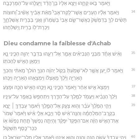
וַיֹּ֖אמֶר בֹּ֣אוּ קָחֻ֑הוּ וַיֵּצֵ֤א אֵלָיו֙ בֶּן־הֲדַ֔ד וַֽיַּעֲלֵ֖הוּ עַל־הַמֶּרְכָּבָֽה׃
34
וַיֹּ֣אמֶר אֵלָ֡יו הֶעָרִ֣ים אֲשֶׁר־לָֽקַח־אָבִי֩ מֵאֵ֨ת אָבִ֜יךָ אָשִׁ֗יב וְ֠חוּצוֹת
תָּשִׂ֨ים לְךָ֤ בְדַמֶּ֙שֶׂק֙ כַּאֲשֶׁר־שָׂ֤ם אָבִי֙ בְּשֹׁ֣מְר֔וֹן וַאֲנִ֖י בַּבְּרִ֣ית אֲשַׁלְּחֶ֑ךָּ
וַיִּכְרָת־ל֥וֹ בְרִ֖ית וַֽיְשַׁלְּחֵֽהוּ׃
Dieu condamne la faiblesse d'Achab
35
וְאִ֨ישׁ אֶחָ֜ד מִבְּנֵ֣י הַנְּבִיאִ֗ים אָמַ֧ר אֶל־רֵעֵ֛הוּ בִּדְבַ֥ר יְהוָ֖ה הַכֵּ֣ינִי נָ֑א
וַיְמָאֵ֥ן הָאִ֖ישׁ לְהַכֹּתֽוֹ׃
36
וַיֹּ֣אמֶר ל֗וֹ יַ֚עַן אֲשֶׁ֤ר לֹֽא־שָׁמַ֙עְתָּ֙ בְּק֣וֹל יְהוָ֔ה הִנְּךָ֤ הוֹלֵךְ֙ מֵֽאִתִּ֔י וְהִכְּךָ֖
הָאַרְיֵ֑ה וַיֵּ֙לֶךְ֙ מֵֽאֶצְל֔וֹ וַיִּמְצָאֵ֥הוּ הָאַרְיֵ֖ה וַיַּכֵּֽהוּ׃
37
וַיִּמְצָא֙ אִ֣ישׁ אַחֵ֔ר וַיֹּ֖אמֶר הַכֵּ֣ינִי נָ֑א וַיַּכֵּ֥הוּ הָאִ֖ישׁ הַכֵּ֥ה וּפָצֹֽעַ׃
38
וַיֵּ֙לֶךְ֙ הַנָּבִ֔יא וַיַּעֲמֹ֥ד לַמֶּ֖לֶךְ עַל־הַדָּ֑רֶךְ וַיִּתְחַפֵּ֥שׂ בָּאֲפֵ֖ר עַל־עֵינָֽיו׃
39
וַיְהִ֤י הַמֶּ֙לֶךְ֙ עֹבֵ֔ר וְה֖וּא צָעַ֣ק אֶל־הַמֶּ֑לֶךְ וַיֹּ֜אמֶר עַבְדְּךָ֣ ׀ יָצָ֣א
בְקֶֽרֶב־הַמִּלְחָמָ֗ה וְהִנֵּֽה־אִ֨ישׁ סָ֜ר וַיָּבֵ֧א אֵלַ֣י אִ֗ישׁ וַיֹּ֙אמֶר֙ שְׁמֹר֙
אֶת־הָאִ֣ישׁ הַזֶּ֔ה אִם־הִפָּקֵד֙ יִפָּקֵ֔ד וְהָיְתָ֤ה נַפְשְׁךָ֙ תַּ֣חַת נַפְשׁ֔וֹ א֥וֹ
כִכַּר־כֶּ֖סֶף תִּשְׁקֽוֹל׃
40
וַיְהִ֣י עַבְדְּךָ֗ עֹשֵׂ֥ה הֵ֛נָּה וָהֵ֖נָּה וְה֣וּא אֵינֶ֑נּוּ וַיֹּ֨אמֶר אֵלָ֧יו מֶֽלֶךְ־יִשְׂרָאֵ֛ל כֵּ֥ן