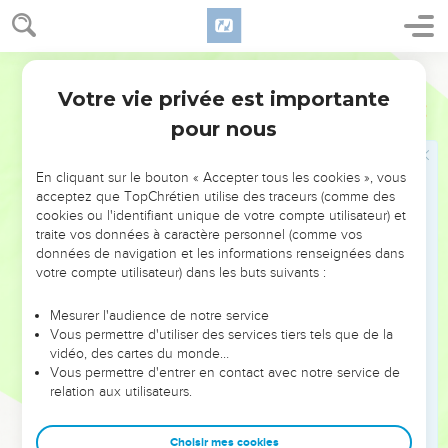
16
כַּ֤ד הַקֶּ֙מַח֙ לֹ֣א כָלָ֔תָה וְצַפַּ֥חַת הַשֶּׁ֖מֶן לֹ֣א חָסֵ֑ר כִּדְבַ֣ר יְהוָ֔ה אֲשֶׁ֥ר
דִּבֶּ֖ר בְּיַ֥ד אֵלִיָּֽהוּ׃
Hébreu / Grec - Texte original
Élie rend la vie au fils de la veuve
Votre vie privée est importante
1 Rois
17
17
וַיְהִ֗י אַחַר֙ הַדְּבָרִ֣ים הָאֵ֔לֶּה חָלָ֕ה בֶּן־הָאִשָּׁ֖ה בַּעֲלַ֣ת הַבָּ֑יִת וַיְהִ֤י חָלְיוֹ֙
pour nous
חָזָ֣ק מְאֹ֔ד עַ֛ד אֲשֶׁ֥ר לֹא־נֽוֹתְרָה־בּ֖וֹ נְשָׁמָֽה׃
18
וַתֹּ֙אמֶר֙ אֶל־אֵ֣לִיָּ֔הוּ מַה־לִּ֥י וָלָ֖ךְ אִ֣ישׁ הָאֱלֹהִ֑ים בָּ֧אתָ אֵלַ֛י לְהַזְכִּ֥יר
En cliquant sur le bouton « Accepter tous les cookies », vous
אֶת־עֲוֺנִ֖י וּלְהָמִ֥ית אֶת־בְּנִֽי׃
acceptez que TopChrétien utilise des traceurs (comme des
cookies ou l'identifiant unique de votre compte utilisateur) et
19
וַיֹּ֥אמֶר אֵלֶ֖יהָ תְּנִֽי־לִ֣י אֶת־בְּנֵ֑ךְ וַיִּקָּחֵ֣הוּ מֵחֵיקָ֗הּ וַֽיַּעֲלֵ֙הוּ֙ אֶל־הָעֲלִיָּ֗ה
traite vos données à caractère personnel (comme vos
אֲשֶׁר־הוּא֙ יֹשֵׁ֣ב שָׁ֔ם וַיַּשְׁכִּבֵ֖הוּ עַל־מִטָּתֽוֹ׃
données de navigation et les informations renseignées dans
votre compte utilisateur) dans les buts suivants :
20
וַיִּקְרָ֥א אֶל־יְהוָ֖ה וַיֹּאמַ֑ר יְהוָ֣ה אֱלֹהָ֔י הֲ֠גַם עַל־הָאַלְמָנָ֞ה אֲשֶׁר־אֲנִ֨י
מִתְגּוֹרֵ֥ר עִמָּ֛הּ הֲרֵע֖וֹתָ לְהָמִ֥ית אֶת־בְּנָֽהּ׃
Mesurer l'audience de notre service
21
וַיִּתְמֹדֵ֤ד עַל־הַיֶּ֙לֶד֙ שָׁלֹ֣שׁ פְּעָמִ֔ים וַיִּקְרָ֥א אֶל־יְהוָ֖ה וַיֹּאמַ֑ר יְהוָ֣ה אֱלֹהָ֔י
Vous permettre d'utiliser des services tiers tels que de la
vidéo, des cartes du monde…
תָּ֥שָׁב נָ֛א נֶֽפֶשׁ־הַיֶּ֥לֶד הַזֶּ֖ה עַל־קִרְבּֽוֹ׃
Vous permettre d'entrer en contact avec notre service de
22
וַיִּשְׁמַ֥ע יְהוָ֖ה בְּק֣וֹל אֵלִיָּ֑הוּ וַתָּ֧שָׁב נֶֽפֶשׁ־הַיֶּ֛לֶד עַל־קִרְבּ֖וֹ וַיֶּֽחִי׃
relation aux utilisateurs.
23
וַיִּקַּ֨ח אֵלִיָּ֜הוּ אֶת־הַיֶּ֗לֶד וַיֹּרִדֵ֤הוּ מִן־הָעֲלִיָּה֙ הַבַּ֔יְתָה וַֽיִּתְּנֵ֖הוּ לְאִמּ֑וֹ
וַיֹּ֙אמֶר֙ אֵ֣לִיָּ֔הוּ רְאִ֖י חַ֥י בְּנֵֽךְ׃
Choisir mes cookies