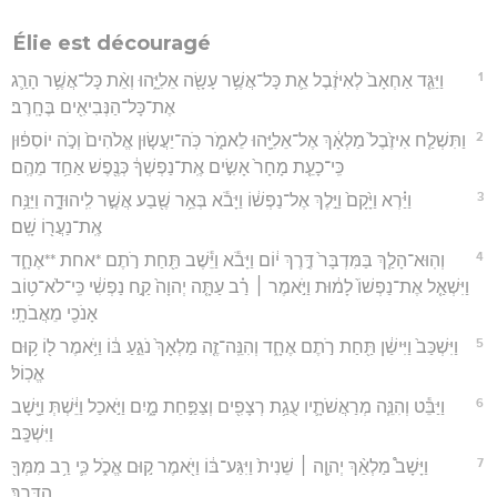
Élie est découragé
1
וַיַּגֵּ֤ד אַחְאָב֙ לְאִיזֶ֔בֶל אֵ֛ת כָּל־אֲשֶׁ֥ר עָשָׂ֖ה אֵלִיָּ֑הוּ וְאֵ֨ת כָּל־אֲשֶׁ֥ר הָרַ֛ג
אֶת־כָּל־הַנְּבִיאִ֖ים בֶּחָֽרֶב׃
2
וַתִּשְׁלַ֤ח אִיזֶ֙בֶל֙ מַלְאָ֔ךְ אֶל־אֵלִיָּ֖הוּ לֵאמֹ֑ר כֹּֽה־יַעֲשׂ֤וּן אֱלֹהִים֙ וְכֹ֣ה יוֹסִפ֔וּן
כִּֽי־כָעֵ֤ת מָחָר֙ אָשִׂ֣ים אֶֽת־נַפְשְׁךָ֔ כְּנֶ֖פֶשׁ אַחַ֥ד מֵהֶֽם׃
3
וַיַּ֗רְא וַיָּ֙קָם֙ וַיֵּ֣לֶךְ אֶל־נַפְשׁ֔וֹ וַיָּבֹ֕א בְּאֵ֥ר שֶׁ֖בַע אֲשֶׁ֣ר לִֽיהוּדָ֑ה וַיַּנַּ֥ח
אֶֽת־נַעֲר֖וֹ שָֽׁם׃
4
וְהֽוּא־הָלַ֤ךְ בַּמִּדְבָּר֙ דֶּ֣רֶךְ י֔וֹם וַיָּבֹ֕א וַיֵּ֕שֶׁב תַּ֖חַת רֹ֣תֶם *אחת **אֶחָ֑ד
וַיִּשְׁאַ֤ל אֶת־נַפְשׁוֹ֙ לָמ֔וּת וַיֹּ֣אמֶר ׀ רַ֗ב עַתָּ֤ה יְהוָה֙ קַ֣ח נַפְשִׁ֔י כִּֽי־לֹא־ט֥וֹב
אָנֹכִ֖י מֵאֲבֹתָֽי׃
5
וַיִּשְׁכַּב֙ וַיִּישַׁ֔ן תַּ֖חַת רֹ֣תֶם אֶחָ֑ד וְהִנֵּֽה־זֶ֤ה מַלְאָךְ֙ נֹגֵ֣עַ בּ֔וֹ וַיֹּ֥אמֶר ל֖וֹ ק֥וּם
אֱכֽוֹל׃
6
וַיַּבֵּ֕ט וְהִנֵּ֧ה מְרַאֲשֹׁתָ֛יו עֻגַ֥ת רְצָפִ֖ים וְצַפַּ֣חַת מָ֑יִם וַיֹּ֣אכַל וַיֵּ֔שְׁתְּ וַיָּ֖שָׁב
וַיִּשְׁכָּֽב׃
7
וַיָּשָׁב֩ מַלְאַ֨ךְ יְהוָ֤ה ׀ שֵׁנִית֙ וַיִּגַּע־בּ֔וֹ וַיֹּ֖אמֶר ק֣וּם אֱכֹ֑ל כִּ֛י רַ֥ב מִמְּךָ֖
הַדָּֽרֶךְ׃