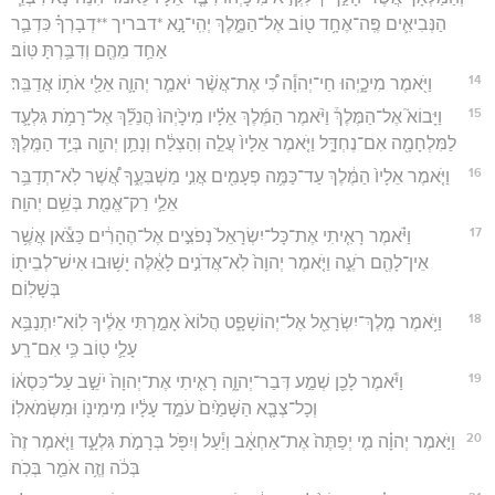
הַנְּבִיאִ֛ים פֶּֽה־אֶחָ֥ד ט֖וֹב אֶל־הַמֶּ֑לֶךְ יְהִֽי־נָ֣א *דבריך **דְבָרְךָ֗ כִּדְבַ֛ר
אַחַ֥ד מֵהֶ֖ם וְדִבַּ֥רְתָּ טּֽוֹב׃
14
וַיֹּ֖אמֶר מִיכָ֑יְהוּ חַי־יְהוָ֕ה כִּ֠י אֶת־אֲשֶׁ֨ר יֹאמַ֧ר יְהוָ֛ה אֵלַ֖י אֹת֥וֹ אֲדַבֵּֽר׃
15
וַיָּבוֹא֮ אֶל־הַמֶּלֶךְ֒ וַיֹּ֨אמֶר הַמֶּ֜לֶךְ אֵלָ֗יו מִיכָ֙יְהוּ֙ הֲנֵלֵ֞ךְ אֶל־רָמֹ֥ת גִּלְעָ֛ד
לַמִּלְחָמָ֖ה אִם־נֶחְדָּ֑ל וַיֹּ֤אמֶר אֵלָיו֙ עֲלֵ֣ה וְהַצְלַ֔ח וְנָתַ֥ן יְהוָ֖ה בְּיַ֥ד הַמֶּֽלֶךְ׃
16
וַיֹּ֤אמֶר אֵלָיו֙ הַמֶּ֔לֶךְ עַד־כַּמֶּ֥ה פְעָמִ֖ים אֲנִ֣י מַשְׁבִּעֶ֑ךָ אֲ֠שֶׁר לֹֽא־תְדַבֵּ֥ר
אֵלַ֛י רַק־אֱמֶ֖ת בְּשֵׁ֥ם יְהוָֽה׃
17
וַיֹּ֗אמֶר רָאִ֤יתִי אֶת־כָּל־יִשְׂרָאֵל֙ נְפֹצִ֣ים אֶל־הֶהָרִ֔ים כַּצֹּ֕אן אֲשֶׁ֥ר
אֵין־לָהֶ֖ם רֹעֶ֑ה וַיֹּ֤אמֶר יְהוָה֙ לֹֽא־אֲדֹנִ֣ים לָאֵ֔לֶּה יָשׁ֥וּבוּ אִישׁ־לְבֵית֖וֹ
בְּשָׁלֽוֹם׃
18
וַיֹּ֥אמֶר מֶֽלֶךְ־יִשְׂרָאֵ֖ל אֶל־יְהוֹשָׁפָ֑ט הֲלוֹא֙ אָמַ֣רְתִּי אֵלֶ֔יךָ לֽוֹא־יִתְנַבֵּ֥א
עָלַ֛י ט֖וֹב כִּ֥י אִם־רָֽע׃
19
וַיֹּ֕אמֶר לָכֵ֖ן שְׁמַ֣ע דְּבַר־יְהוָ֑ה רָאִ֤יתִי אֶת־יְהוָה֙ יֹשֵׁ֣ב עַל־כִּסְא֔וֹ
וְכָל־צְבָ֤א הַשָּׁמַ֙יִם֙ עֹמֵ֣ד עָלָ֔יו מִימִינ֖וֹ וּמִשְּׂמֹאלֽוֹ׃
20
וַיֹּ֣אמֶר יְהוָ֗ה מִ֤י יְפַתֶּה֙ אֶת־אַחְאָ֔ב וְיַ֕עַל וְיִפֹּ֖ל בְּרָמֹ֣ת גִּלְעָ֑ד וַיֹּ֤אמֶר זֶה֙
בְּכֹ֔ה וְזֶ֥ה אֹמֵ֖ר בְּכֹֽה׃