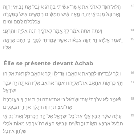
13
הֲלֹֽא־הֻגַּ֤ד לַֽאדֹנִי֙ אֵ֣ת אֲשֶׁר־עָשִׂ֔יתִי בַּהֲרֹ֣ג אִיזֶ֔בֶל אֵ֖ת נְבִיאֵ֣י יְהוָ֑ה
וָאַחְבִּא֩ מִנְּבִיאֵ֨י יְהוָ֜ה מֵ֣אָה אִ֗ישׁ חֲמִשִּׁ֨ים חֲמִשִּׁ֥ים אִישׁ֙ בַּמְּעָרָ֔ה
וָאֲכַלְכְּלֵ֖ם לֶ֥חֶם וָמָֽיִם׃
14
וְעַתָּה֙ אַתָּ֣ה אֹמֵ֔ר לֵ֛ךְ אֱמֹ֥ר לַֽאדֹנֶ֖יךָ הִנֵּ֣ה אֵלִיָּ֑הוּ וַהֲרָגָֽנִי׃
15
וַיֹּ֙אמֶר֙ אֵֽלִיָּ֔הוּ חַ֚י יְהוָ֣ה צְבָא֔וֹת אֲשֶׁ֥ר עָמַ֖דְתִּי לְפָנָ֑יו כִּ֥י הַיּ֖וֹם אֵרָאֶ֥ה
אֵלָֽיו׃
Élie se présente devant Achab
16
וַיֵּ֧לֶךְ עֹבַדְיָ֛הוּ לִקְרַ֥את אַחְאָ֖ב וַיַּגֶּד־ל֑וֹ וַיֵּ֥לֶךְ אַחְאָ֖ב לִקְרַ֥את אֵלִיָּֽהוּ׃
17
וַיְהִ֛י כִּרְא֥וֹת אַחְאָ֖ב אֶת־אֵלִיָּ֑הוּ וַיֹּ֤אמֶר אַחְאָב֙ אֵלָ֔יו הַאַתָּ֥ה זֶ֖ה עֹכֵ֥ר
יִשְׂרָאֵֽל׃
18
וַיֹּ֗אמֶר לֹ֤א עָכַ֙רְתִּי֙ אֶת־יִשְׂרָאֵ֔ל כִּ֥י אִם־אַתָּ֖ה וּבֵ֣ית אָבִ֑יךָ בַּֽעֲזָבְכֶם֙
אֶת־מִצְוֺ֣ת יְהוָ֔ה וַתֵּ֖לֶךְ אַחֲרֵ֥י הַבְּעָלִֽים׃
19
וְעַתָּ֗ה שְׁלַ֨ח קְבֹ֥ץ אֵלַ֛י אֶת־כָּל־יִשְׂרָאֵ֖ל אֶל־הַ֣ר הַכַּרְמֶ֑ל וְאֶת־נְבִיאֵ֨י
הַבַּ֜עַל אַרְבַּ֧ע מֵא֣וֹת וַחֲמִשִּׁ֗ים וּנְבִיאֵ֤י הָֽאֲשֵׁרָה֙ אַרְבַּ֣ע מֵא֔וֹת אֹכְלֵ֖י
שֻׁלְחַ֥ן אִיזָֽבֶל׃