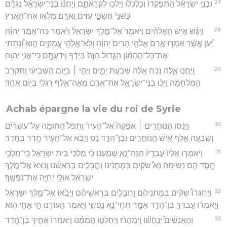
27
וּבְנֵ֣י יִשְׂרָאֵ֗ל הָתְפָּקְדוּ֙ וְכָלְכְּל֔וּ וַיֵּלְכ֖וּ לִקְרָאתָ֑ם וַיַּחֲנ֨וּ בְנֵֽי־יִשְׂרָאֵ֜ל נֶגְדָּ֗ם
כִּשְׁנֵי֙ חֲשִׂפֵ֣י עִזִּ֔ים וַאֲרָ֖ם מִלְא֥וּ אֶת־הָאָֽרֶץ׃
28
וַיִּגַּ֞שׁ אִ֣ישׁ הָאֱלֹהִ֗ים וַיֹּאמֶר֮ אֶל־מֶ֣לֶךְ יִשְׂרָאֵל֒ וַיֹּ֜אמֶר כֹּֽה־אָמַ֣ר יְהוָ֗ה
יַ֠עַן אֲשֶׁ֨ר אָמְר֤וּ אֲרָם֙ אֱלֹהֵ֤י הָרִים֙ יְהוָ֔ה וְלֹֽא־אֱלֹהֵ֥י עֲמָקִ֖ים ה֑וּא וְ֠נָתַתִּי
אֶת־כָּל־הֶהָמ֨וֹן הַגָּ֤דוֹל הַזֶּה֙ בְּיָדֶ֔ךָ וִֽידַעְתֶּ֖ם כִּֽי־אֲנִ֥י יְהוָֽה׃
29
וַֽיַּחֲנ֧וּ אֵ֦לֶּה נֹ֥כַח אֵ֖לֶּה שִׁבְעַ֣ת יָמִ֑ים וַיְהִ֣י ׀ בַּיּ֣וֹם הַשְּׁבִיעִ֗י וַתִּקְרַב֙
הַמִּלְחָמָ֔ה וַיַּכּ֨וּ בְנֵֽי־יִשְׂרָאֵ֧ל אֶת־אֲרָ֛ם מֵאָה־אֶ֥לֶף רַגְלִ֖י בְּי֥וֹם אֶחָֽד׃
Achab épargne la vie du roi de Syrie
30
וַיָּנֻ֨סוּ הַנּוֹתָרִ֥ים ׀ אֲפֵקָה֮ אֶל־הָעִיר֒ וַתִּפֹּל֙ הַחוֹמָ֔ה עַל־עֶשְׂרִ֨ים
וְשִׁבְעָ֥ה אֶ֛לֶף אִ֖ישׁ הַנּוֹתָרִ֑ים וּבֶן־הֲדַ֣ד נָ֔ס וַיָּבֹ֥א אֶל־הָעִ֖יר חֶ֥דֶר בְּחָֽדֶר׃
31
וַיֹּאמְר֣וּ אֵלָיו֮ עֲבָדָיו֒ הִנֵּֽה־נָ֣א שָׁמַ֔עְנוּ כִּ֗י מַלְכֵי֙ בֵּ֣ית יִשְׂרָאֵ֔ל כִּֽי־מַלְכֵ֥י
חֶ֖סֶד הֵ֑ם נָשִׂ֣ימָה נָּא֩ שַׂקִּ֨ים בְּמָתְנֵ֜ינוּ וַחֲבָלִ֣ים בְּרֹאשֵׁ֗נוּ וְנֵצֵא֙ אֶל־מֶ֣לֶךְ
יִשְׂרָאֵ֔ל אוּלַ֖י יְחַיֶּ֥ה אֶת־נַפְשֶֽׁךָ׃
32
וַיַּחְגְּרוּ֩ שַׂקִּ֨ים בְּמָתְנֵיהֶ֜ם וַחֲבָלִ֣ים בְּרָאשֵׁיהֶ֗ם וַיָּבֹ֙אוּ֙ אֶל־מֶ֣לֶךְ יִשְׂרָאֵ֔ל
וַיֹּ֣אמְר֔וּ עַבְדְּךָ֧ בֶן־הֲדַ֛ד אָמַ֖ר תְּחִֽי־נָ֣א נַפְשִׁ֑י וַיֹּ֛אמֶר הַעוֹדֶ֥נּוּ חַ֖י אָחִ֥י הֽוּא׃
33
וְהָאֲנָשִׁים֩ יְנַחֲשׁ֨וּ וַֽיְמַהֲר֜וּ וַיַּחְלְט֣וּ הֲמִמֶּ֗נּוּ וַיֹּֽאמְרוּ֙ אָחִ֣יךָ בֶן־הֲדַ֔ד