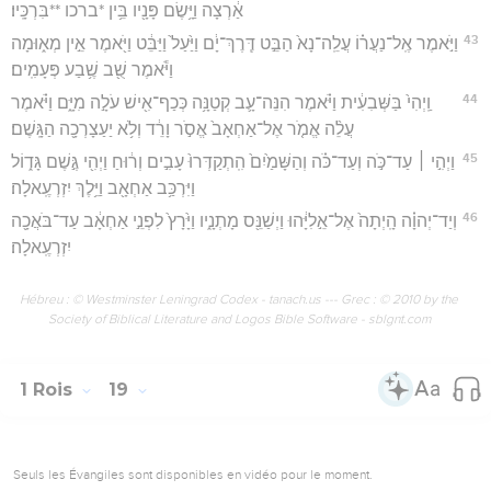
אַ֔רְצָה וַיָּ֥שֶׂם פָּנָ֖יו בֵּ֥ין *ברכו **בִּרְכָּֽיו׃
43
וַיֹּ֣אמֶר אֶֽל־נַעֲר֗וֹ עֲלֵֽה־נָא֙ הַבֵּ֣ט דֶּֽרֶךְ־יָ֔ם וַיַּ֙עַל֙ וַיַּבֵּ֔ט וַיֹּ֖אמֶר אֵ֣ין מְא֑וּמָה
וַיֹּ֕אמֶר שֻׁ֖ב שֶׁ֥בַע פְּעָמִֽים׃
44
וַֽיְהִי֙ בַּשְּׁבִעִ֔ית וַיֹּ֗אמֶר הִנֵּה־עָ֛ב קְטַנָּ֥ה כְּכַף־אִ֖ישׁ עֹלָ֣ה מִיָּ֑ם וַיֹּ֗אמֶר
עֲלֵ֨ה אֱמֹ֤ר אֶל־אַחְאָב֙ אֱסֹ֣ר וָרֵ֔ד וְלֹ֥א יַעַצָרְכָ֖ה הַגָּֽשֶׁם׃
45
וַיְהִ֣י ׀ עַד־כֹּ֣ה וְעַד־כֹּ֗ה וְהַשָּׁמַ֙יִם֙ הִֽתְקַדְּרוּ֙ עָבִ֣ים וְר֔וּחַ וַיְהִ֖י גֶּ֣שֶׁם גָּד֑וֹל
וַיִּרְכַּ֥ב אַחְאָ֖ב וַיֵּ֥לֶךְ יִזְרְעֶֽאלָה׃
46
וְיַד־יְהוָ֗ה הָֽיְתָה֙ אֶל־אֵ֣לִיָּ֔הוּ וַיְשַׁנֵּ֖ס מָתְנָ֑יו וַיָּ֙רָץ֙ לִפְנֵ֣י אַחְאָ֔ב עַד־בֹּאֲכָ֖ה
יִזְרְעֶֽאלָה׃
Hébreu : © Westminster Leningrad Codex - tanach.us --- Grec : © 2010 by the
Society of Biblical Literature and Logos Bible Software - sblgnt.com
1 Rois
19
Seuls les Évangiles sont disponibles en vidéo pour le moment.