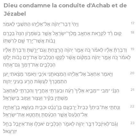
Dieu condamne la conduite d'Achab et de
Jézabel
17
וַיְהִי֙ דְּבַר־יְהוָ֔ה אֶל־אֵלִיָּ֥הוּ הַתִּשְׁבִּ֖י לֵאמֹֽר׃
18
ק֣וּם רֵ֗ד לִקְרַ֛את אַחְאָ֥ב מֶֽלֶךְ־יִשְׂרָאֵ֖ל אֲשֶׁ֣ר בְּשֹׁמְר֑וֹן הִנֵּה֙ בְּכֶ֣רֶם
נָב֔וֹת אֲשֶׁר־יָ֥רַד שָׁ֖ם לְרִשְׁתּֽוֹ׃
19
וְדִבַּרְתָּ֨ אֵלָ֜יו לֵאמֹ֗ר כֹּ֚ה אָמַ֣ר יְהוָ֔ה הֲרָצַ֖חְתָּ וְגַם־יָרָ֑שְׁתָּ וְדִבַּרְתָּ֨ אֵלָ֜יו
לֵאמֹ֗ר כֹּ֚ה אָמַ֣ר יְהוָ֔ה בִּמְק֗וֹם אֲשֶׁ֨ר לָקְק֤וּ הַכְּלָבִים֙ אֶת־דַּ֣ם נָב֔וֹת יָלֹ֧קּוּ
הַכְּלָבִ֛ים אֶת־דָּמְךָ֖ גַּם־אָֽתָּה׃
20
וַיֹּ֤אמֶר אַחְאָב֙ אֶל־אֵ֣לִיָּ֔הוּ הַֽמְצָאתַ֖נִי אֹיְבִ֑י וַיֹּ֣אמֶר מָצָ֔אתִי יַ֚עַן
הִתְמַכֶּרְךָ֔ לַעֲשׂ֥וֹת הָרַ֖ע בְּעֵינֵ֥י יְהוָֽה׃
21
הִנְנִ֨י *מבי **מֵבִ֤יא אֵלֶ֙יךָ֙ רָעָ֔ה וּבִעַרְתִּ֖י אַחֲרֶ֑יךָ וְהִכְרַתִּ֤י לְאַחְאָב֙
מַשְׁתִּ֣ין בְּקִ֔יר וְעָצ֥וּר וְעָז֖וּב בְּיִשְׂרָאֵֽל׃
22
וְנָתַתִּ֣י אֶת־בֵּיתְךָ֗ כְּבֵית֙ יָרָבְעָ֣ם בֶּן־נְבָ֔ט וּכְבֵ֖ית בַּעְשָׁ֣א בֶן־אֲחִיָּ֑ה
אֶל־הַכַּ֙עַס֙ אֲשֶׁ֣ר הִכְעַ֔סְתָּ וַֽתַּחֲטִ֖א אֶת־יִשְׂרָאֵֽל׃
23
וְגַ֨ם־לְאִיזֶ֔בֶל דִּבֶּ֥ר יְהוָ֖ה לֵאמֹ֑ר הַכְּלָבִ֛ים יֹאכְל֥וּ אֶת־אִיזֶ֖בֶל בְּחֵ֥ל
יִזְרְעֶֽאל׃