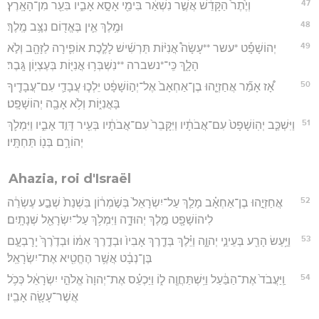
47
וְיֶ֙תֶר֙ הַקָּדֵ֔שׁ אֲשֶׁ֣ר נִשְׁאַ֔ר בִּימֵ֖י אָסָ֣א אָבִ֑יו בִּעֵ֖ר מִן־הָאָֽרֶץ׃
48
וּמֶ֥לֶךְ אֵ֛ין בֶּאֱד֖וֹם נִצָּ֥ב מֶֽלֶךְ׃
49
יְהוֹשָׁפָ֡ט *עשר **עָשָׂה֩ אֳנִיּ֨וֹת תַּרְשִׁ֜ישׁ לָלֶ֧כֶת אוֹפִ֛ירָה לַזָּהָ֖ב וְלֹ֣א
הָלָ֑ךְ כִּֽי־*נשברה **נִשְׁבְּר֥וּ אֳנִיּ֖וֹת בְּעֶצְי֥וֹן גָּֽבֶר׃
50
אָ֠ז אָמַ֞ר אֲחַזְיָ֤הוּ בֶן־אַחְאָב֙ אֶל־יְה֣וֹשָׁפָ֔ט יֵלְכ֧וּ עֲבָדַ֛י עִם־עֲבָדֶ֖יךָ
בָּאֳנִיּ֑וֹת וְלֹ֥א אָבָ֖ה יְהוֹשָׁפָֽט׃
51
וַיִּשְׁכַּ֤ב יְהֽוֹשָׁפָט֙ עִם־אֲבֹתָ֔יו וַיִּקָּבֵר֙ עִם־אֲבֹתָ֔יו בְּעִ֖יר דָּוִ֣ד אָבִ֑יו וַיִּמְלֹ֛ךְ
יְהוֹרָ֥ם בְּנ֖וֹ תַּחְתָּֽיו׃
Ahazia, roi d'Israël
52
אֲחַזְיָ֣הוּ בֶן־אַחְאָ֗ב מָלַ֤ךְ עַל־יִשְׂרָאֵל֙ בְּשֹׁ֣מְר֔וֹן בִּשְׁנַת֙ שְׁבַ֣ע עֶשְׂרֵ֔ה
לִיהוֹשָׁפָ֖ט מֶ֣לֶךְ יְהוּדָ֑ה וַיִּמְלֹ֥ךְ עַל־יִשְׂרָאֵ֖ל שְׁנָתָֽיִם׃
53
וַיַּ֥עַשׂ הָרַ֖ע בְּעֵינֵ֣י יְהוָ֑ה וַיֵּ֗לֶךְ בְּדֶ֤רֶךְ אָבִיו֙ וּבְדֶ֣רֶךְ אִמּ֔וֹ וּבְדֶ֙רֶךְ֙ יָרָבְעָ֣ם
בֶּן־נְבָ֔ט אֲשֶׁ֥ר הֶחֱטִ֖יא אֶת־יִשְׂרָאֵֽל׃
54
וַֽיַּעֲבֹד֙ אֶת־הַבַּ֔עַל וַיִּֽשְׁתַּחֲוֶ֖ה ל֑וֹ וַיַּכְעֵ֗ס אֶת־יְהוָה֙ אֱלֹהֵ֣י יִשְׂרָאֵ֔ל כְּכֹ֥ל
אֲשֶׁר־עָשָׂ֖ה אָבִֽיו׃