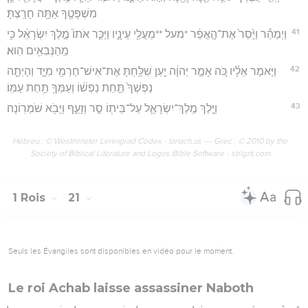
מִשְׁפָּטֶ֖ךָ אַתָּ֥ה חָרָֽצְתָּ׃
41
וַיְמַהֵ֕ר וַיָּ֙סַר֙ אֶת־הָ֣אֲפֵ֔ר *מעל **מֵעֲלֵ֖י עֵינָ֑יו וַיַּכֵּ֤ר אֹתוֹ֙ מֶ֣לֶךְ יִשְׂרָאֵ֔ל כִּ֥י
מֵֽהַנְּבִאִ֖ים הֽוּא׃
42
וַיֹּ֣אמֶר אֵלָ֗יו כֹּ֚ה אָמַ֣ר יְהוָ֔ה יַ֛עַן שִׁלַּ֥חְתָּ אֶת־אִישׁ־חֶרְמִ֖י מִיָּ֑ד וְהָיְתָ֤ה
נַפְשְׁךָ֙ תַּ֣חַת נַפְשׁ֔וֹ וְעַמְּךָ֖ תַּ֥חַת עַמּֽוֹ׃
43
וַיֵּ֧לֶךְ מֶֽלֶךְ־יִשְׂרָאֵ֛ל עַל־בֵּית֖וֹ סַ֣ר וְזָעֵ֑ף וַיָּבֹ֖א שֹׁמְרֽוֹנָה׃
Hébreu : © Westminster Leningrad Codex - tanach.us --- Grec : © 2010 by the
Society of Biblical Literature and Logos Bible Software - sblgnt.com
1 Rois
21
Seuls les Évangiles sont disponibles en vidéo pour le moment.
Le roi Achab laisse assassiner Naboth