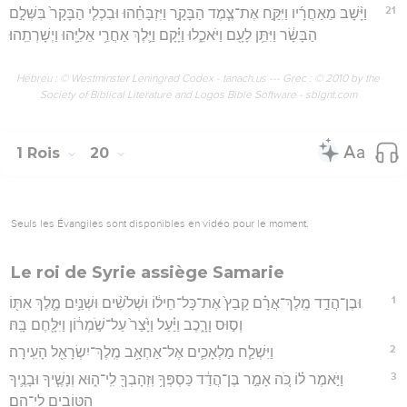
21
וַיָּ֨שָׁב מֵאַחֲרָ֜יו וַיִּקַּ֣ח אֶת־צֶ֧מֶד הַבָּקָ֣ר וַיִּזְבָּחֵ֗הוּ וּבִכְלִ֤י הַבָּקָר֙ בִּשְּׁלָ֣ם
הַבָּשָׂ֔ר וַיִּתֵּ֥ן לָעָ֖ם וַיֹּאכֵ֑לוּ וַיָּ֗קָם וַיֵּ֛לֶךְ אַחֲרֵ֥י אֵלִיָּ֖הוּ וַיְשָׁרְתֵֽהוּ׃
Hébreu : © Westminster Leningrad Codex - tanach.us --- Grec : © 2010 by the
Society of Biblical Literature and Logos Bible Software - sblgnt.com
1 Rois
20
Seuls les Évangiles sont disponibles en vidéo pour le moment.
Le roi de Syrie assiège Samarie
1
וּבֶן־הֲדַ֣ד מֶֽלֶךְ־אֲרָ֗ם קָבַץ֙ אֶת־כָּל־חֵיל֔וֹ וּשְׁלֹשִׁ֨ים וּשְׁנַ֥יִם מֶ֛לֶךְ אִתּ֖וֹ
וְס֣וּס וָרָ֑כֶב וַיַּ֗עַל וַיָּ֙צַר֙ עַל־שֹׁ֣מְר֔וֹן וַיִּלָּ֖חֶם בָּֽהּ׃
2
וַיִּשְׁלַ֧ח מַלְאָכִ֛ים אֶל־אַחְאָ֥ב מֶֽלֶךְ־יִשְׂרָאֵ֖ל הָעִֽירָה׃
3
וַיֹּ֣אמֶר ל֗וֹ כֹּ֚ה אָמַ֣ר בֶּן־הֲדַ֔ד כַּסְפְּךָ֥ וּֽזְהָבְךָ֖ לִֽי־ה֑וּא וְנָשֶׁ֧יךָ וּבָנֶ֛יךָ
הַטּוֹבִ֖ים לִי־הֵֽם׃