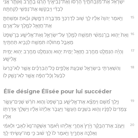
יִשְׂרָאֵ֔ל אֶת־מִזְבְּחֹתֶ֣יךָ הָרָ֔סוּ וְאֶת־נְבִיאֶ֖יךָ הָרְג֣וּ בֶחָ֑רֶב וָאִוָּתֵ֤ר אֲנִי֙
לְבַדִּ֔י וַיְבַקְשׁ֥וּ אֶת־נַפְשִׁ֖י לְקַחְתָּֽהּ׃
15
וַיֹּ֤אמֶר יְהוָה֙ אֵלָ֔יו לֵ֛ךְ שׁ֥וּב לְדַרְכְּךָ֖ מִדְבַּ֣רָה דַמָּ֑שֶׂק וּבָ֗אתָ וּמָשַׁחְתָּ֧
אֶת־חֲזָאֵ֛ל לְמֶ֖לֶךְ עַל־אֲרָֽם׃
16
וְאֵת֙ יֵה֣וּא בֶן־נִמְשִׁ֔י תִּמְשַׁ֥ח לְמֶ֖לֶךְ עַל־יִשְׂרָאֵ֑ל וְאֶת־אֱלִישָׁ֤ע בֶּן־שָׁפָט֙
מֵאָבֵ֣ל מְחוֹלָ֔ה תִּמְשַׁ֥ח לְנָבִ֖יא תַּחְתֶּֽיךָ׃
17
וְהָיָ֗ה הַנִּמְלָ֛ט מֵחֶ֥רֶב חֲזָאֵ֖ל יָמִ֣ית יֵה֑וּא וְהַנִּמְלָ֛ט מֵחֶ֥רֶב יֵה֖וּא יָמִ֥ית
אֱלִישָֽׁע׃
18
וְהִשְׁאַרְתִּ֥י בְיִשְׂרָאֵ֖ל שִׁבְעַ֣ת אֲלָפִ֑ים כָּל־הַבִּרְכַּ֗יִם אֲשֶׁ֤ר לֹֽא־כָֽרְעוּ֙
לַבַּ֔עַל וְכָ֨ל־הַפֶּ֔ה אֲשֶׁ֥ר לֹֽא־נָשַׁ֖ק לֽוֹ׃
Élie désigne Élisée pour lui succéder
19
וַיֵּ֣לֶךְ מִ֠שָּׁם וַיִּמְצָ֞א אֶת־אֱלִישָׁ֤ע בֶּן־שָׁפָט֙ וְה֣וּא חֹרֵ֔שׁ שְׁנֵים־עָשָׂ֤ר
צְמָדִים֙ לְפָנָ֔יו וְה֖וּא בִּשְׁנֵ֣ים הֶעָשָׂ֑ר וַיַּעֲבֹ֤ר אֵלִיָּ֙הוּ֙ אֵלָ֔יו וַיַּשְׁלֵ֥ךְ אַדַּרְתּ֖וֹ
אֵלָֽיו׃
20
וַיַּעֲזֹ֣ב אֶת־הַבָּקָ֗ר וַיָּ֙רָץ֙ אַחֲרֵ֣י אֵֽלִיָּ֔הוּ וַיֹּ֗אמֶר אֶשְּׁקָה־נָּא֙ לְאָבִ֣י וּלְאִמִּ֔י
וְאֵלְכָ֖ה אַחֲרֶ֑יךָ וַיֹּ֤אמֶר לוֹ֙ לֵ֣ךְ שׁ֔וּב כִּ֥י מֶה־עָשִׂ֖יתִי לָֽךְ׃