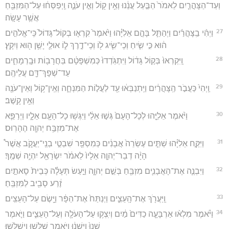
וְעַד־הַצָּהֳרַ֤יִם לֵאמֹר֙ הַבַּ֣עַל עֲנֵ֔נוּ וְאֵ֥ין ק֖וֹל וְאֵ֣ין עֹנֶ֑ה וַֽיְפַסְּח֔וּ עַל־הַמִּזְבֵּ֖חַ
אֲשֶׁ֥ר עָשָֽׂה׃
27
וַיְהִ֨י בַֽצָּהֳרַ֜יִם וַיְהַתֵּ֧ל בָּהֶ֣ם אֵלִיָּ֗הוּ וַיֹּ֙אמֶר֙ קִרְא֤וּ בְקוֹל־גָּדוֹל֙ כִּֽי־אֱלֹהִ֣ים
ה֔וּא כִּ֣י שִׂ֧יחַ וְכִֽי־שִׂ֛יג ל֖וֹ וְכִֽי־דֶ֣רֶךְ ל֑וֹ אוּלַ֛י יָשֵׁ֥ן ה֖וּא וְיִקָֽץ׃
28
וַֽיִּקְרְאוּ֙ בְּק֣וֹל גָּד֔וֹל וַיִּתְגֹּֽדְדוּ֙ כְּמִשְׁפָּטָ֔ם בַּחֲרָב֖וֹת וּבָֽרְמָחִ֑ים
עַד־שְׁפָךְ־דָּ֖ם עֲלֵיהֶֽם׃
29
וַֽיְהִי֙ כַּעֲבֹ֣ר הַֽצָּהֳרַ֔יִם וַיִּֽתְנַבְּא֔וּ עַ֖ד לַעֲל֣וֹת הַמִּנְחָ֑ה וְאֵֽין־ק֥וֹל וְאֵין־עֹנֶ֖ה
וְאֵ֥ין קָֽשֶׁב׃
30
וַיֹּ֨אמֶר אֵלִיָּ֤הוּ לְכָל־הָעָם֙ גְּשׁ֣וּ אֵלַ֔י וַיִּגְּשׁ֥וּ כָל־הָעָ֖ם אֵלָ֑יו וַיְרַפֵּ֛א
אֶת־מִזְבַּ֥ח יְהוָ֖ה הֶהָרֽוּס׃
31
וַיִּקַּ֣ח אֵלִיָּ֗הוּ שְׁתֵּ֤ים עֶשְׂרֵה֙ אֲבָנִ֔ים כְּמִסְפַּ֖ר שִׁבְטֵ֣י בְנֵֽי־יַעֲקֹ֑ב אֲשֶׁר֩
הָיָ֨ה דְבַר־יְהוָ֤ה אֵלָיו֙ לֵאמֹ֔ר יִשְׂרָאֵ֖ל יִהְיֶ֥ה שְׁמֶֽךָ׃
32
וַיִּבְנֶ֧ה אֶת־הָאֲבָנִ֛ים מִזְבֵּ֖חַ בְּשֵׁ֣ם יְהוָ֑ה וַיַּ֣עַשׂ תְּעָלָ֗ה כְּבֵית֙ סָאתַ֣יִם
זֶ֔רַע סָבִ֖יב לַמִּזְבֵּֽחַ׃
33
וַֽיַּעֲרֹ֖ךְ אֶת־הָֽעֵצִ֑ים וַיְנַתַּח֙ אֶת־הַפָּ֔ר וַיָּ֖שֶׂם עַל־הָעֵצִֽים׃
34
וַיֹּ֗אמֶר מִלְא֨וּ אַרְבָּעָ֤ה כַדִּים֙ מַ֔יִם וְיִֽצְק֥וּ עַל־הָעֹלָ֖ה וְעַל־הָעֵצִ֑ים וַיֹּ֤אמֶר
שְׁנוּ֙ וַיִּשְׁנ֔וּ וַיֹּ֥אמֶר שַׁלֵּ֖שׁוּ וַיְשַׁלֵּֽשׁוּ׃