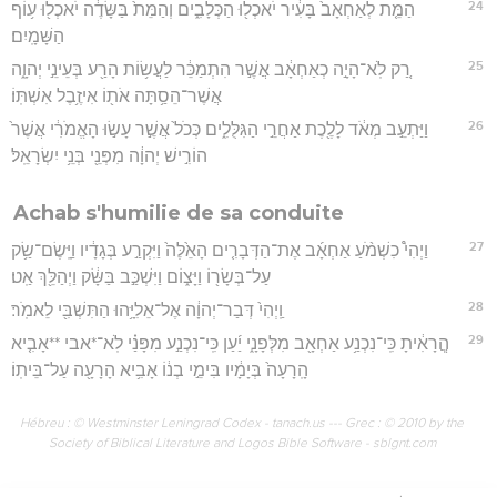
24
הַמֵּ֤ת לְאַחְאָב֙ בָּעִ֔יר יֹאכְל֖וּ הַכְּלָבִ֑ים וְהַמֵּת֙ בַּשָּׂדֶ֔ה יֹאכְל֖וּ ע֥וֹף
הַשָּׁמָֽיִם׃
25
רַ֚ק לֹֽא־הָיָ֣ה כְאַחְאָ֔ב אֲשֶׁ֣ר הִתְמַכֵּ֔ר לַעֲשׂ֥וֹת הָרַ֖ע בְּעֵינֵ֣י יְהוָ֑ה
אֲשֶׁר־הֵסַ֥תָּה אֹת֖וֹ אִיזֶ֥בֶל אִשְׁתּֽוֹ׃
26
וַיַּתְעֵ֣ב מְאֹ֔ד לָלֶ֖כֶת אַחֲרֵ֣י הַגִּלֻּלִ֑ים כְּכֹל֙ אֲשֶׁ֣ר עָשׂ֣וּ הָאֱמֹרִ֔י אֲשֶׁר֙
הוֹרִ֣ישׁ יְהוָ֔ה מִפְּנֵ֖י בְּנֵ֥י יִשְׂרָאֵֽל׃
Achab s'humilie de sa conduite
27
וַיְהִי֩ כִשְׁמֹ֨עַ אַחְאָ֜ב אֶת־הַדְּבָרִ֤ים הָאֵ֙לֶּה֙ וַיִּקְרַ֣ע בְּגָדָ֔יו וַיָּֽשֶׂם־שַׂ֥ק
עַל־בְּשָׂר֖וֹ וַיָּצ֑וֹם וַיִּשְׁכַּ֣ב בַּשָּׂ֔ק וַיְהַלֵּ֖ךְ אַֽט׃
28
וַֽיְהִי֙ דְּבַר־יְהוָ֔ה אֶל־אֵלִיָּ֥הוּ הַתִּשְׁבִּ֖י לֵאמֹֽר׃
29
הֲ‍ֽרָאִ֔יתָ כִּֽי־נִכְנַ֥ע אַחְאָ֖ב מִלְּפָנָ֑י יַ֜עַן כִּֽי־נִכְנַ֣ע מִפָּנַ֗י לֹֽא־*אבי **אָבִ֤יא
הָֽרָעָה֙ בְּיָמָ֔יו בִּימֵ֣י בְנ֔וֹ אָבִ֥יא הָרָעָ֖ה עַל־בֵּיתֽוֹ׃
Hébreu : © Westminster Leningrad Codex - tanach.us --- Grec : © 2010 by the
Society of Biblical Literature and Logos Bible Software - sblgnt.com