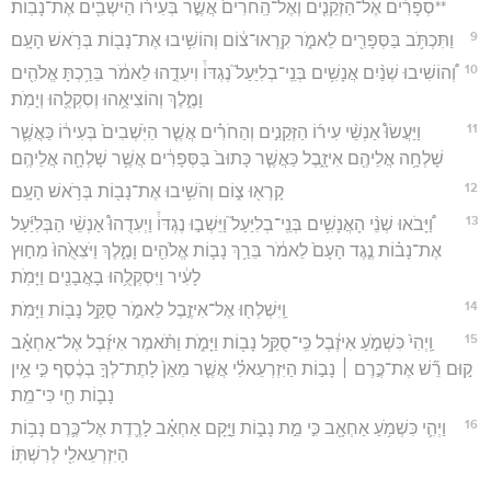
**סְפָרִ֗ים אֶל־הַזְקֵנִ֤ים וְאֶל־הַֽחֹרִים֙ אֲשֶׁ֣ר בְּעִיר֔וֹ הַיֹּשְׁבִ֖ים אֶת־נָבֽוֹת׃
9
וַתִּכְתֹּ֥ב בַּסְּפָרִ֖ים לֵאמֹ֑ר קִֽרְאוּ־צ֔וֹם וְהוֹשִׁ֥יבוּ אֶת־נָב֖וֹת בְּרֹ֥אשׁ הָעָֽם׃
10
וְ֠הוֹשִׁיבוּ שְׁנַ֨יִם אֲנָשִׁ֥ים בְּנֵֽי־בְלִיַּעַל֮ נֶגְדּוֹ֒ וִיעִדֻ֣הוּ לֵאמֹ֔ר בֵּרַ֥כְתָּ אֱלֹהִ֖ים
וָמֶ֑לֶךְ וְהוֹצִיאֻ֥הוּ וְסִקְלֻ֖הוּ וְיָמֹֽת׃
11
וַיַּעֲשׂוּ֩ אַנְשֵׁ֨י עִיר֜וֹ הַזְּקֵנִ֣ים וְהַחֹרִ֗ים אֲשֶׁ֤ר הַיֹּֽשְׁבִים֙ בְּעִיר֔וֹ כַּאֲשֶׁ֛ר
שָׁלְחָ֥ה אֲלֵיהֶ֖ם אִיזָ֑בֶל כַּאֲשֶׁ֤ר כָּתוּב֙ בַּסְּפָרִ֔ים אֲשֶׁ֥ר שָׁלְחָ֖ה אֲלֵיהֶֽם׃
12
קָרְא֖וּ צ֑וֹם וְהֹשִׁ֥יבוּ אֶת־נָב֖וֹת בְּרֹ֥אשׁ הָעָֽם׃
13
וַ֠יָּבֹאוּ שְׁנֵ֨י הָאֲנָשִׁ֥ים בְּנֵֽי־בְלִיַּעַל֮ וַיֵּשְׁב֣וּ נֶגְדּוֹ֒ וַיְעִדֻהוּ֩ אַנְשֵׁ֨י הַבְּלִיַּ֜עַל
אֶת־נָב֗וֹת נֶ֤גֶד הָעָם֙ לֵאמֹ֔ר בֵּרַ֥ךְ נָב֛וֹת אֱלֹהִ֖ים וָמֶ֑לֶךְ וַיֹּצִאֻ֙הוּ֙ מִח֣וּץ
לָעִ֔יר וַיִּסְקְלֻ֥הוּ בָאֲבָנִ֖ים וַיָּמֹֽת׃
14
וַֽיִּשְׁלְח֖וּ אֶל־אִיזֶ֣בֶל לֵאמֹ֑ר סֻקַּ֥ל נָב֖וֹת וַיָּמֹֽת׃
15
וַֽיְהִי֙ כִּשְׁמֹ֣עַ אִיזֶ֔בֶל כִּֽי־סֻקַּ֥ל נָב֖וֹת וַיָּמֹ֑ת וַתֹּ֨אמֶר אִיזֶ֜בֶל אֶל־אַחְאָ֗ב
ק֣וּם רֵ֞שׁ אֶת־כֶּ֣רֶם ׀ נָב֣וֹת הַיִּזְרְעֵאלִ֗י אֲשֶׁ֤ר מֵאֵן֙ לָתֶת־לְךָ֣ בְכֶ֔סֶף כִּ֣י אֵ֥ין
נָב֛וֹת חַ֖י כִּי־מֵֽת׃
16
וַיְהִ֛י כִּשְׁמֹ֥עַ אַחְאָ֖ב כִּ֣י מֵ֣ת נָב֑וֹת וַיָּ֣קָם אַחְאָ֗ב לָרֶ֛דֶת אֶל־כֶּ֛רֶם נָב֥וֹת
הַיִּזְרְעֵאלִ֖י לְרִשְׁתּֽוֹ׃