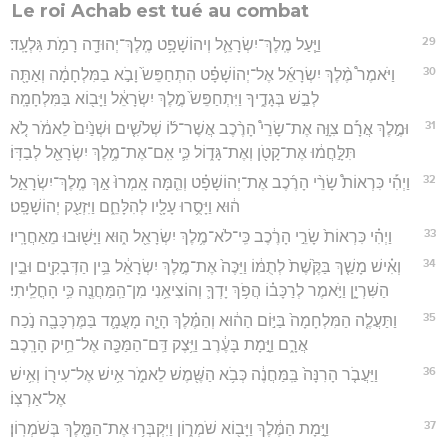
Le roi Achab est tué au combat
29
וַיַּ֧עַל מֶֽלֶךְ־יִשְׂרָאֵ֛ל וְיהוֹשָׁפָ֥ט מֶֽלֶךְ־יְהוּדָ֖ה רָמֹ֥ת גִּלְעָֽד׃
30
וַיֹּאמֶר֩ מֶ֨לֶךְ יִשְׂרָאֵ֜ל אֶל־יְהוֹשָׁפָ֗ט הִתְחַפֵּשׂ֙ וָבֹ֣א בַמִּלְחָמָ֔ה וְאַתָּ֖ה
לְבַ֣שׁ בְּגָדֶ֑יךָ וַיִּתְחַפֵּשׂ֙ מֶ֣לֶךְ יִשְׂרָאֵ֔ל וַיָּב֖וֹא בַּמִּלְחָמָֽה׃
31
וּמֶ֣לֶךְ אֲרָ֡ם צִוָּ֣ה אֶת־שָׂרֵי֩ הָרֶ֨כֶב אֲשֶׁר־ל֜וֹ שְׁלֹשִׁ֤ים וּשְׁנַ֙יִם֙ לֵאמֹ֔ר לֹ֚א
תִּלָּ֣חֲמ֔וּ אֶת־קָטֹ֖ן וְאֶת־גָּד֑וֹל כִּ֛י אִֽם־אֶת־מֶ֥לֶךְ יִשְׂרָאֵ֖ל לְבַדּֽוֹ׃
32
וַיְהִ֡י כִּרְאוֹת֩ שָׂרֵ֨י הָרֶ֜כֶב אֶת־יְהוֹשָׁפָ֗ט וְהֵ֤מָּה אָֽמְרוּ֙ אַ֣ךְ מֶֽלֶךְ־יִשְׂרָאֵ֣ל
ה֔וּא וַיָּסֻ֥רוּ עָלָ֖יו לְהִלָּחֵ֑ם וַיִּזְעַ֖ק יְהוֹשָׁפָֽט׃
33
וַיְהִ֗י כִּרְאוֹת֙ שָׂרֵ֣י הָרֶ֔כֶב כִּֽי־לֹא־מֶ֥לֶךְ יִשְׂרָאֵ֖ל ה֑וּא וַיָּשׁ֖וּבוּ מֵאַחֲרָֽיו׃
34
וְאִ֗ישׁ מָשַׁ֤ךְ בַּקֶּ֙שֶׁת֙ לְתֻמּ֔וֹ וַיַּכֶּה֙ אֶת־מֶ֣לֶךְ יִשְׂרָאֵ֔ל בֵּ֥ין הַדְּבָקִ֖ים וּבֵ֣ין
הַשִּׁרְיָ֑ן וַיֹּ֣אמֶר לְרַכָּב֗וֹ הֲפֹ֥ךְ יָדְךָ֛ וְהוֹצִיאֵ֥נִי מִן־הַֽמַּחֲנֶ֖ה כִּ֥י הָחֳלֵֽיתִי׃
35
וַתַּעֲלֶ֤ה הַמִּלְחָמָה֙ בַּיּ֣וֹם הַה֔וּא וְהַמֶּ֗לֶךְ הָיָ֧ה מָעֳמָ֛ד בַּמֶּרְכָּבָ֖ה נֹ֣כַח
אֲרָ֑ם וַיָּ֣מָת בָּעֶ֔רֶב וַיִּ֥צֶק דַּֽם־הַמַּכָּ֖ה אֶל־חֵ֥יק הָרָֽכֶב׃
36
וַיַּעֲבֹ֤ר הָרִנָּה֙ בַּֽמַּחֲנֶ֔ה כְּבֹ֥א הַשֶּׁ֖מֶשׁ לֵאמֹ֑ר אִ֥ישׁ אֶל־עִיר֖וֹ וְאִ֥ישׁ
אֶל־אַרְצֽוֹ׃
37
וַיָּ֣מָת הַמֶּ֔לֶךְ וַיָּב֖וֹא שֹׁמְר֑וֹן וַיִּקְבְּר֥וּ אֶת־הַמֶּ֖לֶךְ בְּשֹׁמְרֽוֹן׃