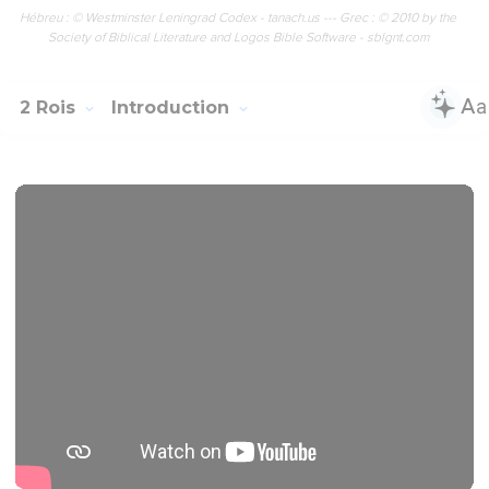
Hébreu : © Westminster Leningrad Codex - tanach.us --- Grec : © 2010 by the
Society of Biblical Literature and Logos Bible Software - sblgnt.com
2 Rois
Introduction