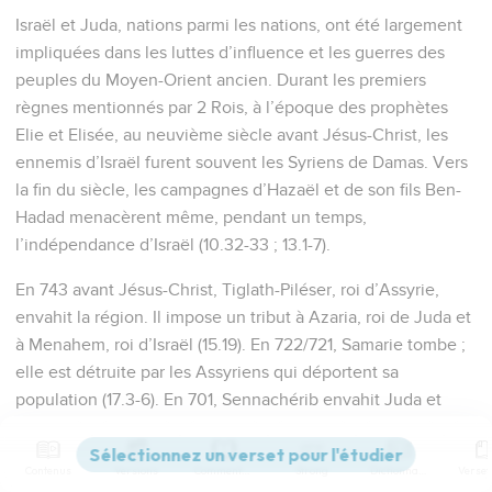
Israël et Juda, nations parmi les nations, ont été largement
impliquées dans les luttes d’influence et les guerres des
peuples du Moyen-Orient ancien. Durant les premiers
règnes mentionnés par 2 Rois, à l’époque des prophètes
Elie et Elisée, au neuvième siècle avant Jésus-Christ, les
ennemis d’Israël furent souvent les Syriens de Damas. Vers
la fin du siècle, les campagnes d’Hazaël et de son fils Ben-
Hadad menacèrent même, pendant un temps,
l’indépendance d’Israël (10.32-33 ; 13.1-7).
En 743 avant Jésus-Christ, Tiglath-Piléser, roi d’Assyrie,
envahit la région. Il impose un tribut à Azaria, roi de Juda et
à Menahem, roi d’Israël (15.19). En 722/721, Samarie tombe ;
elle est détruite par les Assyriens qui déportent sa
population (17.3-6). En 701, Sennachérib envahit Juda et
assiège Jérusalem (18.13-25), mais la ville est sauvée de
façon miraculeuse (19.35-36).
Contenus
Versions
Commentaires
Strong
Dictionnaire