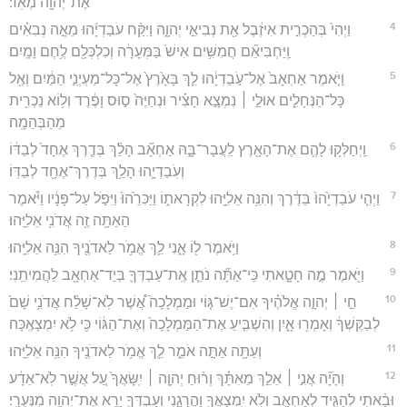
אֶת־יְהוָ֖ה מְאֹֽד׃
4
וַיְהִי֙ בְּהַכְרִ֣ית אִיזֶ֔בֶל אֵ֖ת נְבִיאֵ֣י יְהוָ֑ה וַיִּקַּ֨ח עֹבַדְיָ֜הוּ מֵאָ֣ה נְבִאִ֗ים
וַֽיַּחְבִּיאֵ֞ם חֲמִשִּׁ֥ים אִישׁ֙ בַּמְּעָרָ֔ה וְכִלְכְּלָ֖ם לֶ֥חֶם וָמָֽיִם׃
5
וַיֹּ֤אמֶר אַחְאָב֙ אֶל־עֹ֣בַדְיָ֔הוּ לֵ֤ךְ בָּאָ֙רֶץ֙ אֶל־כָּל־מַעְיְנֵ֣י הַמַּ֔יִם וְאֶ֖ל
כָּל־הַנְּחָלִ֑ים אוּלַ֣י ׀ נִמְצָ֣א חָצִ֗יר וּנְחַיֶּה֙ ס֣וּס וָפֶ֔רֶד וְל֥וֹא נַכְרִ֖ית
מֵהַבְּהֵמָֽה׃
6
וַֽיְחַלְּק֥וּ לָהֶ֛ם אֶת־הָאָ֖רֶץ לַֽעֲבָר־בָּ֑הּ אַחְאָ֞ב הָלַ֨ךְ בְּדֶ֤רֶךְ אֶחָד֙ לְבַדּ֔וֹ
וְעֹֽבַדְיָ֛הוּ הָלַ֥ךְ בְּדֶרֶךְ־אֶחָ֖ד לְבַדּֽוֹ׃
7
וַיְהִ֤י עֹבַדְיָ֙הוּ֙ בַּדֶּ֔רֶךְ וְהִנֵּ֥ה אֵלִיָּ֖הוּ לִקְרָאת֑וֹ וַיַּכִּרֵ֙הוּ֙ וַיִּפֹּ֣ל עַל־פָּנָ֔יו וַיֹּ֕אמֶר
הַאַתָּ֥ה זֶ֖ה אֲדֹנִ֥י אֵלִיָּֽהוּ׃
8
וַיֹּ֥אמֶר ל֖וֹ אָ֑נִי לֵ֛ךְ אֱמֹ֥ר לַאדֹנֶ֖יךָ הִנֵּ֥ה אֵלִיָּֽהוּ׃
9
וַיֹּ֖אמֶר מֶ֣ה חָטָ֑אתִי כִּֽי־אַתָּ֞ה נֹתֵ֧ן אֶֽת־עַבְדְּךָ֛ בְּיַד־אַחְאָ֖ב לַהֲמִיתֵֽנִי׃
10
חַ֣י ׀ יְהוָ֣ה אֱלֹהֶ֗יךָ אִם־יֶשׁ־גּ֤וֹי וּמַמְלָכָה֙ אֲ֠שֶׁר לֹֽא־שָׁלַ֨ח אֲדֹנִ֥י שָׁם֙
לְבַקֶּשְׁךָ֔ וְאָמְר֖וּ אָ֑יִן וְהִשְׁבִּ֤יעַ אֶת־הַמַּמְלָכָה֙ וְאֶת־הַגּ֔וֹי כִּ֖י לֹ֥א יִמְצָאֶֽכָּה׃
11
וְעַתָּ֖ה אַתָּ֣ה אֹמֵ֑ר לֵ֛ךְ אֱמֹ֥ר לַאדֹנֶ֖יךָ הִנֵּ֥ה אֵלִיָּֽהוּ׃
12
וְהָיָ֞ה אֲנִ֣י ׀ אֵלֵ֣ךְ מֵאִתָּ֗ךְ וְר֨וּחַ יְהוָ֤ה ׀ יִֽשָּׂאֲךָ֙ עַ֚ל אֲשֶׁ֣ר לֹֽא־אֵדָ֔ע
וּבָ֨אתִי לְהַגִּ֧יד לְאַחְאָ֛ב וְלֹ֥א יִֽמְצָאֲךָ֖ וַהֲרָגָ֑נִי וְעַבְדְּךָ֛ יָרֵ֥א אֶת־יְהוָ֖ה מִנְּעֻרָֽי׃