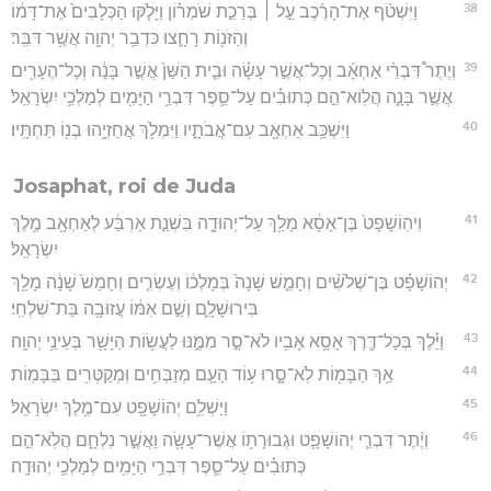
38
וַיִּשְׁטֹ֨ף אֶת־הָרֶ֜כֶב עַ֣ל ׀ בְּרֵכַ֣ת שֹׁמְר֗וֹן וַיָּלֹ֤קּוּ הַכְּלָבִים֙ אֶת־דָּמ֔וֹ
וְהַזֹּנ֖וֹת רָחָ֑צוּ כִּדְבַ֥ר יְהוָ֖ה אֲשֶׁ֥ר דִּבֵּֽר׃
39
וְיֶתֶר֩ דִּבְרֵ֨י אַחְאָ֜ב וְכָל־אֲשֶׁ֣ר עָשָׂ֗ה וּבֵ֤ית הַשֵּׁן֙ אֲשֶׁ֣ר בָּנָ֔ה וְכָל־הֶעָרִ֖ים
אֲשֶׁ֣ר בָּנָ֑ה הֲלֽוֹא־הֵ֣ם כְּתוּבִ֗ים עַל־סֵ֛פֶר דִּבְרֵ֥י הַיָּמִ֖ים לְמַלְכֵ֥י יִשְׂרָאֵֽל׃
40
וַיִּשְׁכַּ֥ב אַחְאָ֖ב עִם־אֲבֹתָ֑יו וַיִּמְלֹ֛ךְ אֲחַזְיָ֥הוּ בְנ֖וֹ תַּחְתָּֽיו׃
Josaphat, roi de Juda
41
וִיהֽוֹשָׁפָט֙ בֶּן־אָסָ֔א מָלַ֖ךְ עַל־יְהוּדָ֑ה בִּשְׁנַ֣ת אַרְבַּ֔ע לְאַחְאָ֖ב מֶ֥לֶךְ
יִשְׂרָאֵֽל׃
42
יְהוֹשָׁפָ֗ט בֶּן־שְׁלֹשִׁ֨ים וְחָמֵ֤שׁ שָׁנָה֙ בְּמָלְכ֔וֹ וְעֶשְׂרִ֤ים וְחָמֵשׁ֙ שָׁנָ֔ה מָלַ֖ךְ
בִּירוּשָׁלִָ֑ם וְשֵׁ֣ם אִמּ֔וֹ עֲזוּבָ֖ה בַּת־שִׁלְחִֽי׃
43
וַיֵּ֗לֶךְ בְּכָל־דֶּ֛רֶךְ אָסָ֥א אָבִ֖יו לֹא־סָ֣ר מִמֶּ֑נּוּ לַעֲשׂ֥וֹת הַיָּשָׁ֖ר בְּעֵינֵ֥י יְהוָֽה׃
44
אַ֥ךְ הַבָּמ֖וֹת לֹֽא־סָ֑רוּ ע֥וֹד הָעָ֛ם מְזַבְּחִ֥ים וּֽמְקַטְּרִ֖ים בַּבָּמֽוֹת׃
45
וַיַּשְׁלֵ֥ם יְהוֹשָׁפָ֖ט עִם־מֶ֥לֶךְ יִשְׂרָאֵֽל׃
46
וְיֶ֨תֶר דִּבְרֵ֧י יְהוֹשָׁפָ֛ט וּגְבוּרָת֥וֹ אֲשֶׁר־עָשָׂ֖ה וַאֲשֶׁ֣ר נִלְחָ֑ם הֲלֹֽא־הֵ֣ם
כְּתוּבִ֗ים עַל־סֵ֛פֶר דִּבְרֵ֥י הַיָּמִ֖ים לְמַלְכֵ֥י יְהוּדָֽה׃