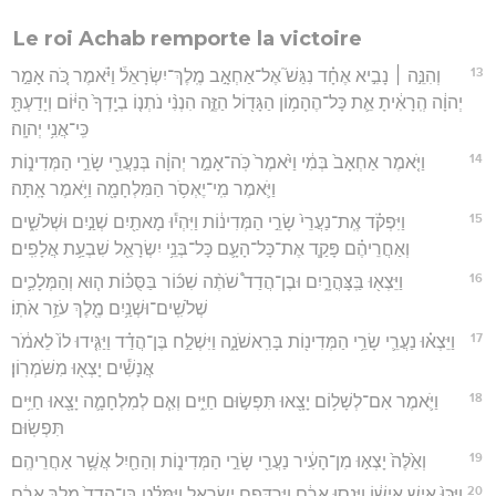
Le roi Achab remporte la victoire
13
וְהִנֵּ֣ה ׀ נָבִ֣יא אֶחָ֗ד נִגַּשׁ֮ אֶל־אַחְאָ֣ב מֶֽלֶךְ־יִשְׂרָאֵל֒ וַיֹּ֗אמֶר כֹּ֚ה אָמַ֣ר
יְהוָ֔ה הְֽרָאִ֔יתָ אֵ֛ת כָּל־הֶהָמ֥וֹן הַגָּד֖וֹל הַזֶּ֑ה הִנְנִ֨י נֹתְנ֤וֹ בְיָֽדְךָ֙ הַיּ֔וֹם וְיָדַעְתָּ֖
כִּֽי־אֲנִ֥י יְהוָֽה׃
14
וַיֹּ֤אמֶר אַחְאָב֙ בְּמִ֔י וַיֹּ֙אמֶר֙ כֹּֽה־אָמַ֣ר יְהוָ֔ה בְּנַעֲרֵ֖י שָׂרֵ֣י הַמְּדִינ֑וֹת
וַיֹּ֛אמֶר מִֽי־יֶאְסֹ֥ר הַמִּלְחָמָ֖ה וַיֹּ֥אמֶר אָֽתָּה׃
15
וַיִּפְקֹ֗ד אֶֽת־נַעֲרֵי֙ שָׂרֵ֣י הַמְּדִינ֔וֹת וַיִּהְי֕וּ מָאתַ֖יִם שְׁנַ֣יִם וּשְׁלֹשִׁ֑ים
וְאַחֲרֵיהֶ֗ם פָּקַ֧ד אֶת־כָּל־הָעָ֛ם כָּל־בְּנֵ֥י יִשְׂרָאֵ֖ל שִׁבְעַ֥ת אֲלָפִֽים׃
16
וַיֵּצְא֖וּ בַּֽצָּהֳרָ֑יִם וּבֶן־הֲדַד֩ שֹׁתֶ֨ה שִׁכּ֜וֹר בַּסֻּכּ֗וֹת ה֧וּא וְהַמְּלָכִ֛ים
שְׁלֹשִֽׁים־וּשְׁנַ֥יִם מֶ֖לֶךְ עֹזֵ֥ר אֹתֽוֹ׃
17
וַיֵּצְא֗וּ נַעֲרֵ֛י שָׂרֵ֥י הַמְּדִינ֖וֹת בָּרִֽאשֹׁנָ֑ה וַיִּשְׁלַ֣ח בֶּן־הֲדַ֗ד וַיַּגִּ֤ידוּ לוֹ֙ לֵאמֹ֔ר
אֲנָשִׁ֕ים יָצְא֖וּ מִשֹּׁמְרֽוֹן׃
18
וַיֹּ֛אמֶר אִם־לְשָׁל֥וֹם יָצָ֖אוּ תִּפְשׂ֣וּם חַיִּ֑ים וְאִ֧ם לְמִלְחָמָ֛ה יָצָ֖אוּ חַיִּ֥ים
תִּפְשֽׂוּם׃
19
וְאֵ֙לֶּה֙ יָצְא֣וּ מִן־הָעִ֔יר נַעֲרֵ֖י שָׂרֵ֣י הַמְּדִינ֑וֹת וְהַחַ֖יִל אֲשֶׁ֥ר אַחֲרֵיהֶֽם׃
20
וַיַּכּוּ֙ אִ֣ישׁ אִישׁ֔וֹ וַיָּנֻ֣סוּ אֲרָ֔ם וַֽיִּרְדְּפֵ֖ם יִשְׂרָאֵ֑ל וַיִּמָּלֵ֗ט בֶּן־הֲדַד֙ מֶ֣לֶךְ אֲרָ֔ם