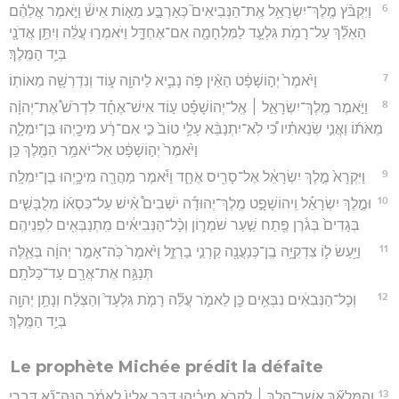
6
וַיִּקְבֹּ֨ץ מֶֽלֶךְ־יִשְׂרָאֵ֥ל אֶֽת־הַנְּבִיאִים֮ כְּאַרְבַּ֣ע מֵא֣וֹת אִישׁ֒ וַיֹּ֣אמֶר אֲלֵהֶ֗ם
הַאֵלֵ֞ךְ עַל־רָמֹ֥ת גִּלְעָ֛ד לַמִּלְחָמָ֖ה אִם־אֶחְדָּ֑ל וַיֹּאמְר֣וּ עֲלֵ֔ה וְיִתֵּ֥ן אֲדֹנָ֖י
בְּיַ֥ד הַמֶּֽלֶךְ׃
7
וַיֹּ֙אמֶר֙ יְה֣וֹשָׁפָ֔ט הַאֵ֨ין פֹּ֥ה נָבִ֛יא לַיהוָ֖ה ע֑וֹד וְנִדְרְשָׁ֖ה מֵאוֹתֽוֹ׃
8
וַיֹּ֣אמֶר מֶֽלֶךְ־יִשְׂרָאֵ֣ל ׀ אֶֽל־יְהוֹשָׁפָ֡ט ע֣וֹד אִישׁ־אֶחָ֡ד לִדְרֹשׁ֩ אֶת־יְהוָ֨ה
מֵאֹת֜וֹ וַאֲנִ֣י שְׂנֵאתִ֗יו כִּ֠י לֹֽא־יִתְנַבֵּ֨א עָלַ֥י טוֹב֙ כִּ֣י אִם־רָ֔ע מִיכָ֖יְהוּ בֶּן־יִמְלָ֑ה
וַיֹּ֙אמֶר֙ יְה֣וֹשָׁפָ֔ט אַל־יֹאמַ֥ר הַמֶּ֖לֶךְ כֵּֽן׃
9
וַיִּקְרָא֙ מֶ֣לֶךְ יִשְׂרָאֵ֔ל אֶל־סָרִ֖יס אֶחָ֑ד וַיֹּ֕אמֶר מַהֲרָ֖ה מִיכָ֥יְהוּ בֶן־יִמְלָֽה׃
10
וּמֶ֣לֶךְ יִשְׂרָאֵ֡ל וִֽיהוֹשָׁפָ֣ט מֶֽלֶךְ־יְהוּדָ֡ה יֹשְׁבִים֩ אִ֨ישׁ עַל־כִּסְא֜וֹ מְלֻבָּשִׁ֤ים
בְּגָדִים֙ בְּגֹ֔רֶן פֶּ֖תַח שַׁ֣עַר שֹׁמְר֑וֹן וְכָ֨ל־הַנְּבִיאִ֔ים מִֽתְנַבְּאִ֖ים לִפְנֵיהֶֽם׃
11
וַיַּ֥עַשׂ ל֛וֹ צִדְקִיָּ֥ה בֶֽן־כְּנַעֲנָ֖ה קַרְנֵ֣י בַרְזֶ֑ל וַיֹּ֙אמֶר֙ כֹּֽה־אָמַ֣ר יְהוָ֔ה בְּאֵ֛לֶּה
תְּנַגַּ֥ח אֶת־אֲרָ֖ם עַד־כַּלֹּתָֽם׃
12
וְכָל־הַנְּבִאִ֔ים נִבְּאִ֥ים כֵּ֖ן לֵאמֹ֑ר עֲלֵ֞ה רָמֹ֤ת גִּלְעָד֙ וְהַצְלַ֔ח וְנָתַ֥ן יְהוָ֖ה
בְּיַ֥ד הַמֶּֽלֶךְ׃
Le prophète Michée prédit la défaite
13
וְהַמַּלְאָ֞ךְ אֲשֶׁר־הָלַ֣ךְ ׀ לִקְרֹ֣א מִיכָ֗יְהוּ דִּבֶּ֤ר אֵלָיו֙ לֵאמֹ֔ר הִנֵּה־נָ֞א דִּבְרֵ֧י