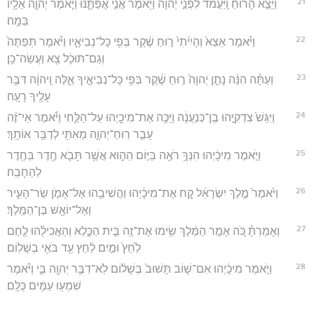
21
וַיֵּצֵ֣א הָר֗וּחַ וַֽיַּעֲמֹד֙ לִפְנֵ֣י יְהוָ֔ה וַיֹּ֖אמֶר אֲנִ֣י אֲפַתֶּ֑נּוּ וַיֹּ֧אמֶר יְהוָ֛ה אֵלָ֖יו
בַּמָּֽה׃
22
וַיֹּ֗אמֶר אֵצֵא֙ וְהָיִ֙יתִי֙ ר֣וּחַ שֶׁ֔קֶר בְּפִ֖י כָּל־נְבִיאָ֑יו וַיֹּ֗אמֶר תְּפַתֶּה֙
וְגַם־תּוּכָ֔ל צֵ֖א וַעֲשֵׂה־כֵֽן׃
23
וְעַתָּ֗ה הִנֵּ֨ה נָתַ֤ן יְהוָה֙ ר֣וּחַ שֶׁ֔קֶר בְּפִ֖י כָּל־נְבִיאֶ֣יךָ אֵ֑לֶּה וַֽיהוָ֔ה דִּבֶּ֥ר
עָלֶ֖יךָ רָעָֽה׃
24
וַיִּגַּשׁ֙ צִדְקִיָּ֣הוּ בֶֽן־כְּנַעֲנָ֔ה וַיַּכֶּ֥ה אֶת־מִיכָ֖יְהוּ עַל־הַלֶּ֑חִי וַיֹּ֕אמֶר אֵי־זֶ֨ה
עָבַ֧ר רֽוּחַ־יְהוָ֛ה מֵאִתִּ֖י לְדַבֵּ֥ר אוֹתָֽךְ׃
25
וַיֹּ֣אמֶר מִיכָ֔יְהוּ הִנְּךָ֥ רֹאֶ֖ה בַּיּ֣וֹם הַה֑וּא אֲשֶׁ֥ר תָּבֹ֛א חֶ֥דֶר בְּחֶ֖דֶר
לְהֵחָבֵֽה׃
26
וַיֹּ֙אמֶר֙ מֶ֣לֶךְ יִשְׂרָאֵ֔ל קַ֚ח אֶת־מִיכָ֔יְהוּ וַהֲשִׁיבֵ֖הוּ אֶל־אָמֹ֣ן שַׂר־הָעִ֑יר
וְאֶל־יוֹאָ֖שׁ בֶּן־הַמֶּֽלֶךְ׃
27
וְאָמַרְתָּ֗ כֹּ֚ה אָמַ֣ר הַמֶּ֔לֶךְ שִׂ֥ימוּ אֶת־זֶ֖ה בֵּ֣ית הַכֶּ֑לֶא וְהַאֲכִילֻ֨הוּ לֶ֤חֶם
לַ֙חַץ֙ וּמַ֣יִם לַ֔חַץ עַ֖ד בֹּאִ֥י בְשָׁלֽוֹם׃
28
וַיֹּ֣אמֶר מִיכָ֔יְהוּ אִם־שׁ֤וֹב תָּשׁוּב֙ בְּשָׁל֔וֹם לֹֽא־דִבֶּ֥ר יְהוָ֖ה בִּ֑י וַיֹּ֕אמֶר
שִׁמְע֖וּ עַמִּ֥ים כֻּלָּֽם׃