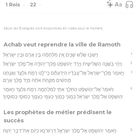
1 Rois
22
Seuls les Évangiles sont disponibles en vidéo pour le moment.
Achab veut reprendre la ville de Ramoth
1
וַיֵּשְׁב֖וּ שָׁלֹ֣שׁ שָׁנִ֑ים אֵ֚ין מִלְחָמָ֔ה בֵּ֥ין אֲרָ֖ם וּבֵ֥ין יִשְׂרָאֵֽל׃
2
וַיְהִ֖י בַּשָּׁנָ֣ה הַשְּׁלִישִׁ֑ית וַיֵּ֛רֶד יְהוֹשָׁפָ֥ט מֶֽלֶךְ־יְהוּדָ֖ה אֶל־מֶ֥לֶךְ יִשְׂרָאֵֽל׃
3
וַיֹּ֤אמֶר מֶֽלֶךְ־יִשְׂרָאֵל֙ אֶל־עֲבָדָ֔יו הַיְדַעְתֶּ֕ם כִּֽי־לָ֖נוּ רָמֹ֣ת גִּלְעָ֑ד וַאֲנַ֣חְנוּ
מַחְשִׁ֔ים מִקַּ֣חַת אֹתָ֔הּ מִיַּ֖ד מֶ֥לֶךְ אֲרָֽם׃
4
וַיֹּ֙אמֶר֙ אֶל־יְה֣וֹשָׁפָ֔ט הֲתֵלֵ֥ךְ אִתִּ֛י לַמִּלְחָמָ֖ה רָמֹ֣ת גִּלְעָ֑ד וַיֹּ֤אמֶר
יְהֽוֹשָׁפָט֙ אֶל־מֶ֣לֶךְ יִשְׂרָאֵ֔ל כָּמ֧וֹנִי כָמ֛וֹךָ כְּעַמִּ֥י כְעַמֶּ֖ךָ כְּסוּסַ֥י כְּסוּסֶֽיךָ׃
Les prophètes de métier prédisent le
succès
5
וַיֹּ֥אמֶר יְהוֹשָׁפָ֖ט אֶל־מֶ֣לֶךְ יִשְׂרָאֵ֑ל דְּרָשׁ־נָ֥א כַיּ֖וֹם אֶת־דְּבַ֥ר יְהוָֽה׃