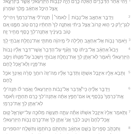
1
וַיְהִ֗י אַחַר֙ הַדְּבָרִ֣ים הָאֵ֔לֶּה כֶּ֧רֶם הָיָ֛ה לְנָב֥וֹת הַיִּזְרְעֵאלִ֖י אֲשֶׁ֣ר בְּיִזְרְעֶ֑אל
אֵ֚צֶל הֵיכַ֣ל אַחְאָ֔ב מֶ֖לֶךְ שֹׁמְרֽוֹן׃
2
וַיְדַבֵּ֣ר אַחְאָ֣ב אֶל־נָב֣וֹת ׀ לֵאמֹר֩ ׀ תְּנָה־לִּ֨י אֶֽת־כַּרְמְךָ֜ וִֽיהִי־לִ֣י
לְגַן־יָרָ֗ק כִּ֣י ה֤וּא קָרוֹב֙ אֵ֣צֶל בֵּיתִ֔י וְאֶתְּנָ֤ה לְךָ֙ תַּחְתָּ֔יו כֶּ֖רֶם ט֣וֹב מִמֶּ֑נּוּ אִ֚ם
ט֣וֹב בְּעֵינֶ֔יךָ אֶתְּנָה־לְךָ֥ כֶ֖סֶף מְחִ֥יר זֶֽה׃
3
וַיֹּ֥אמֶר נָב֖וֹת אֶל־אַחְאָ֑ב חָלִ֤ילָה לִּי֙ מֵֽיהוָ֔ה מִתִּתִּ֛י אֶת־נַחֲלַ֥ת אֲבֹתַ֖י לָֽךְ׃
4
וַיָּבֹא֩ אַחְאָ֨ב אֶל־בֵּית֜וֹ סַ֣ר וְזָעֵ֗ף עַל־הַדָּבָר֙ אֲשֶׁר־דִּבֶּ֣ר אֵלָ֗יו נָבוֹת֙
הַיִּזְרְעֵאלִ֔י וַיֹּ֕אמֶר לֹֽא־אֶתֵּ֥ן לְךָ֖ אֶת־נַחֲלַ֣ת אֲבוֹתָ֑י וַיִּשְׁכַּב֙ עַל־מִטָּת֔וֹ וַיַּסֵּ֥ב
אֶת־פָּנָ֖יו וְלֹֽא־אָ֥כַל לָֽחֶם׃
5
וַתָּבֹ֥א אֵלָ֖יו אִיזֶ֣בֶל אִשְׁתּ֑וֹ וַתְּדַבֵּ֣ר אֵלָ֗יו מַה־זֶּה֙ רוּחֲךָ֣ סָרָ֔ה וְאֵינְךָ֖ אֹכֵ֥ל
לָֽחֶם׃
6
וַיְדַבֵּ֣ר אֵלֶ֗יהָ כִּֽי־אֲ֠דַבֵּר אֶל־נָב֨וֹת הַיִּזְרְעֵאלִ֜י וָאֹ֣מַר ל֗וֹ תְּנָה־לִּ֤י
אֶֽת־כַּרְמְךָ֙ בְּכֶ֔סֶף א֚וֹ אִם־חָפֵ֣ץ אַתָּ֔ה אֶתְּנָה־לְךָ֥ כֶ֖רֶם תַּחְתָּ֑יו וַיֹּ֕אמֶר
לֹֽא־אֶתֵּ֥ן לְךָ֖ אֶת־כַּרְמִֽי׃
7
וַתֹּ֤אמֶר אֵלָיו֙ אִיזֶ֣בֶל אִשְׁתּ֔וֹ אַתָּ֕ה עַתָּ֛ה תַּעֲשֶׂ֥ה מְלוּכָ֖ה עַל־יִשְׂרָאֵ֑ל ק֤וּם
אֱכָל־לֶ֙חֶם֙ וְיִטַ֣ב לִבֶּ֔ךָ אֲנִי֙ אֶתֵּ֣ן לְךָ֔ אֶת־כֶּ֖רֶם נָב֥וֹת הַיִּזְרְעֵאלִֽי׃
8
וַתִּכְתֹּ֤ב סְפָרִים֙ בְּשֵׁ֣ם אַחְאָ֔ב וַתַּחְתֹּ֖ם בְּחֹתָמ֑וֹ וַתִּשְׁלַ֣ח *הספרים