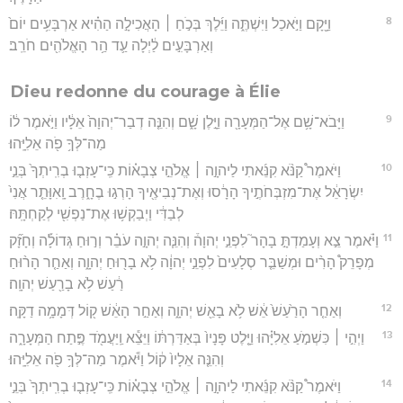
8
וַיָּ֖קָם וַיֹּ֣אכַל וַיִּשְׁתֶּ֑ה וַיֵּ֜לֶךְ בְּכֹ֣חַ ׀ הָאֲכִילָ֣ה הַהִ֗יא אַרְבָּעִ֥ים יוֹם֙
וְאַרְבָּעִ֣ים לַ֔יְלָה עַ֛ד הַ֥ר הָאֱלֹהִ֖ים חֹרֵֽב׃
Dieu redonne du courage à Élie
9
וַיָּבֹא־שָׁ֥ם אֶל־הַמְּעָרָ֖ה וַיָּ֣לֶן שָׁ֑ם וְהִנֵּ֤ה דְבַר־יְהוָה֙ אֵלָ֔יו וַיֹּ֣אמֶר ל֔וֹ
מַה־לְּךָ֥ פֹ֖ה אֵלִיָּֽהוּ׃
10
וַיֹּאמֶר֩ קַנֹּ֨א קִנֵּ֜אתִי לַיהוָ֣ה ׀ אֱלֹהֵ֣י צְבָא֗וֹת כִּֽי־עָזְב֤וּ בְרִֽיתְךָ֙ בְּנֵ֣י
יִשְׂרָאֵ֔ל אֶת־מִזְבְּחֹתֶ֣יךָ הָרָ֔סוּ וְאֶת־נְבִיאֶ֖יךָ הָרְג֣וּ בֶחָ֑רֶב וָֽאִוָּתֵ֤ר אֲנִי֙
לְבַדִּ֔י וַיְבַקְשׁ֥וּ אֶת־נַפְשִׁ֖י לְקַחְתָּֽהּ׃
11
וַיֹּ֗אמֶר צֵ֣א וְעָמַדְתָּ֣ בָהָר֮ לִפְנֵ֣י יְהוָה֒ וְהִנֵּ֧ה יְהוָ֣ה עֹבֵ֗ר וְר֣וּחַ גְּדוֹלָ֡ה וְחָזָ֞ק
מְפָרֵק֩ הָרִ֨ים וּמְשַׁבֵּ֤ר סְלָעִים֙ לִפְנֵ֣י יְהוָ֔ה לֹ֥א בָר֖וּחַ יְהוָ֑ה וְאַחַ֤ר הָר֨וּחַ
רַ֔עַשׁ לֹ֥א בָרַ֖עַשׁ יְהוָֽה׃
12
וְאַחַ֤ר הָרַ֙עַשׁ֙ אֵ֔שׁ לֹ֥א בָאֵ֖שׁ יְהוָ֑ה וְאַחַ֣ר הָאֵ֔שׁ ק֖וֹל דְּמָמָ֥ה דַקָּֽה׃
13
וַיְהִ֣י ׀ כִּשְׁמֹ֣עַ אֵלִיָּ֗הוּ וַיָּ֤לֶט פָּנָיו֙ בְּאַדַּרְתּ֔וֹ וַיֵּצֵ֕א וַֽיַּעֲמֹ֖ד פֶּ֣תַח הַמְּעָרָ֑ה
וְהִנֵּ֤ה אֵלָיו֙ ק֔וֹל וַיֹּ֕אמֶר מַה־לְּךָ֥ פֹ֖ה אֵלִיָּֽהוּ׃
14
וַיֹּאמֶר֩ קַנֹּ֨א קִנֵּ֜אתִי לַיהוָ֣ה ׀ אֱלֹהֵ֣י צְבָא֗וֹת כִּֽי־עָזְב֤וּ בְרִֽיתְךָ֙ בְּנֵ֣י