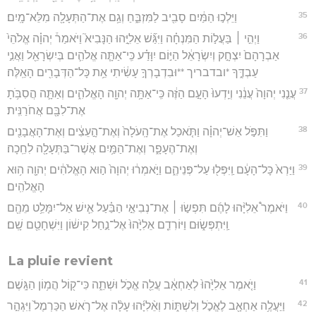
35
וַיֵּלְכ֣וּ הַמַּ֔יִם סָבִ֖יב לַמִּזְבֵּ֑חַ וְגַ֥ם אֶת־הַתְּעָלָ֖ה מִלֵּא־מָֽיִם׃
36
וַיְהִ֣י ׀ בַּעֲל֣וֹת הַמִּנְחָ֗ה וַיִּגַּ֞שׁ אֵלִיָּ֣הוּ הַנָּבִיא֮ וַיֹּאמַר֒ יְהוָ֗ה אֱלֹהֵי֙
אַבְרָהָם֙ יִצְחָ֣ק וְיִשְׂרָאֵ֔ל הַיּ֣וֹם יִוָּדַ֗ע כִּֽי־אַתָּ֧ה אֱלֹהִ֛ים בְּיִשְׂרָאֵ֖ל וַאֲנִ֣י
עַבְדֶּ֑ךָ *ובדבריך **וּבִדְבָרְךָ֣ עָשִׂ֔יתִי אֵ֥ת כָּל־הַדְּבָרִ֖ים הָאֵֽלֶּה׃
37
עֲנֵ֤נִי יְהוָה֙ עֲנֵ֔נִי וְיֵֽדְעוּ֙ הָעָ֣ם הַזֶּ֔ה כִּֽי־אַתָּ֥ה יְהוָ֖ה הָאֱלֹהִ֑ים וְאַתָּ֛ה הֲסִבֹּ֥תָ
אֶת־לִבָּ֖ם אֲחֹרַנִּֽית׃
38
וַתִּפֹּ֣ל אֵשׁ־יְהוָ֗ה וַתֹּ֤אכַל אֶת־הָֽעֹלָה֙ וְאֶת־הָ֣עֵצִ֔ים וְאֶת־הָאֲבָנִ֖ים
וְאֶת־הֶעָפָ֑ר וְאֶת־הַמַּ֥יִם אֲשֶׁר־בַּתְּעָלָ֖ה לִחֵֽכָה׃
39
וַיַּרְא֙ כָּל־הָעָ֔ם וַֽיִּפְּל֖וּ עַל־פְּנֵיהֶ֑ם וַיֹּ֣אמְר֔וּ יְהוָה֙ ה֣וּא הָאֱלֹהִ֔ים יְהוָ֖ה ה֥וּא
הָאֱלֹהִֽים׃
40
וַיֹּאמֶר֩ אֵלִיָּ֨הוּ לָהֶ֜ם תִּפְשׂ֣וּ ׀ אֶת־נְבִיאֵ֣י הַבַּ֗עַל אִ֛ישׁ אַל־יִמָּלֵ֥ט מֵהֶ֖ם
וַֽיִּתְפְּשׂ֑וּם וַיּוֹרִדֵ֤ם אֵלִיָּ֙הוּ֙ אֶל־נַ֣חַל קִישׁ֔וֹן וַיִּשְׁחָטֵ֖ם שָֽׁם׃
La pluie revient
41
וַיֹּ֤אמֶר אֵלִיָּ֙הוּ֙ לְאַחְאָ֔ב עֲלֵ֖ה אֱכֹ֣ל וּשְׁתֵ֑ה כִּי־ק֖וֹל הֲמ֥וֹן הַגָּֽשֶׁם׃
42
וַיַּעֲלֶ֥ה אַחְאָ֖ב לֶאֱכֹ֣ל וְלִשְׁתּ֑וֹת וְאֵ֨לִיָּ֜הוּ עָלָ֨ה אֶל־רֹ֤אשׁ הַכַּרְמֶל֙ וַיִּגְהַ֣ר