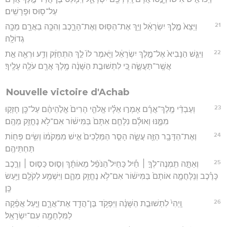
עַל־ס֖וּס וּפָרָשִֽׁים׃
21
וַיֵּצֵא֙ מֶ֣לֶךְ יִשְׂרָאֵ֔ל וַיַּ֥ךְ אֶת־הַסּ֖וּס וְאֶת־הָרָ֑כֶב וְהִכָּ֥ה בַאֲרָ֖ם מַכָּ֥ה
גְדוֹלָֽה׃
22
וַיִּגַּ֤שׁ הַנָּבִיא֙ אֶל־מֶ֣לֶךְ יִשְׂרָאֵ֔ל וַיֹּ֤אמֶר לוֹ֙ לֵ֣ךְ הִתְחַזַּ֔ק וְדַ֥ע וּרְאֵ֖ה אֵ֣ת
אֲשֶֽׁר־תַּעֲשֶׂ֑ה כִּ֚י לִתְשׁוּבַ֣ת הַשָּׁנָ֔ה מֶ֥לֶךְ אֲרָ֖ם עֹלֶ֥ה עָלֶֽיךָ׃
Nouvelle victoire d'Achab
23
וְעַבְדֵ֨י מֶֽלֶךְ־אֲרָ֜ם אָמְר֣וּ אֵלָ֗יו אֱלֹהֵ֤י הָרִים֙ אֱלֹ֣הֵיהֶ֔ם עַל־כֵּ֖ן חָזְק֣וּ
מִמֶּ֑נּוּ וְאוּלָ֗ם נִלָּחֵ֤ם אִתָּם֙ בַּמִּישׁ֔וֹר אִם־לֹ֥א נֶחֱזַ֖ק מֵהֶֽם׃
24
וְאֶת־הַדָּבָ֥ר הַזֶּ֖ה עֲשֵׂ֑ה הָסֵ֤ר הַמְּלָכִים֙ אִ֣ישׁ מִמְּקֹמ֔וֹ וְשִׂ֥ים פַּח֖וֹת
תַּחְתֵּיהֶֽם׃
25
וְאַתָּ֣ה תִֽמְנֶה־לְךָ֣ ׀ חַ֡יִל כַּחַיִל֩ הַנֹּפֵ֨ל מֵאוֹתָ֜ךְ וְס֣וּס כַּסּ֣וּס ׀ וְרֶ֣כֶב
כָּרֶ֗כֶב וְנִֽלָּחֲמָ֤ה אוֹתָם֙ בַּמִּישׁ֔וֹר אִם־לֹ֥א נֶחֱזַ֖ק מֵהֶ֑ם וַיִּשְׁמַ֥ע לְקֹלָ֖ם וַיַּ֥עַשׂ
כֵּֽן׃
26
וַֽיְהִי֙ לִתְשׁוּבַ֣ת הַשָּׁנָ֔ה וַיִּפְקֹ֥ד בֶּן־הֲדַ֖ד אֶת־אֲרָ֑ם וַיַּ֣עַל אֲפֵ֔קָה
לַמִּלְחָמָ֖ה עִם־יִשְׂרָאֵֽל׃