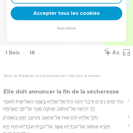
24
וַתֹּ֤אמֶר הָֽאִשָּׁה֙ אֶל־אֵ֣לִיָּ֔הוּ עַתָּה֙ זֶ֣ה יָדַ֔עְתִּי כִּ֛י אִ֥ישׁ אֱלֹהִ֖ים אָ֑תָּה
Accepter tous les cookies
וּדְבַר־יְהוָ֥ה בְּפִ֖יךָ אֱמֶֽת׃
Hébreu : © Westminster Leningrad Codex - tanach.us --- Grec : © 2010 by the
Tout refuser
Society of Biblical Literature and Logos Bible Software - sblgnt.com
1 Rois
18
Seuls les Évangiles sont disponibles en vidéo pour le moment.
Élie doit annoncer la fin de la sécheresse
1
וַיְהִי֙ יָמִ֣ים רַבִּ֔ים וּדְבַר־יְהוָ֗ה הָיָה֙ אֶל־אֵ֣לִיָּ֔הוּ בַּשָּׁנָ֥ה הַשְּׁלִישִׁ֖ית לֵאמֹ֑ר
לֵ֚ךְ הֵרָאֵ֣ה אֶל־אַחְאָ֔ב וְאֶתְּנָ֥ה מָטָ֖ר עַל־פְּנֵ֥י הָאֲדָמָֽה׃
2
וַיֵּ֙לֶךְ֙ אֵֽלִיָּ֔הוּ לְהֵרָא֖וֹת אֶל־אַחְאָ֑ב וְהָרָעָ֖ב חָזָ֥ק בְּשֹׁמְרֽוֹן׃
3
וַיִּקְרָ֣א אַחְאָ֔ב אֶל־עֹבַדְיָ֖הוּ אֲשֶׁ֣ר עַל־הַבָּ֑יִת וְעֹבַדְיָ֗הוּ הָיָ֥ה יָרֵ֛א