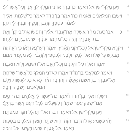
4
וַיַּ֤עַן מֶֽלֶךְ־יִשְׂרָאֵל֙ וַיֹּ֔אמֶר כִּדְבָרְךָ֖ אֲדֹנִ֣י הַמֶּ֑לֶךְ לְךָ֥ אֲנִ֖י וְכָל־אֲשֶׁר־לִֽי׃
5
וַיָּשֻׁ֙בוּ֙ הַמַּלְאָכִ֔ים וַיֹּ֣אמְר֔וּ כֹּֽה־אָמַ֥ר בֶּן־הֲדַ֖ד לֵאמֹ֑ר כִּֽי־שָׁלַ֤חְתִּי אֵלֶ֙יךָ֙
לֵאמֹ֔ר כַּסְפְּךָ֧ וּזְהָבְךָ֛ וְנָשֶׁ֥יךָ וּבָנֶ֖יךָ לִ֥י תִתֵּֽן׃
6
כִּ֣י ׀ אִם־כָּעֵ֣ת מָחָ֗ר אֶשְׁלַ֤ח אֶת־עֲבָדַי֙ אֵלֶ֔יךָ וְחִפְּשׂוּ֙ אֶת־בֵּ֣יתְךָ֔ וְאֵ֖ת
בָּתֵּ֣י עֲבָדֶ֑יךָ וְהָיָה֙ כָּל־מַחְמַ֣ד עֵינֶ֔יךָ יָשִׂ֥ימוּ בְיָדָ֖ם וְלָקָֽחוּ׃
7
וַיִּקְרָ֤א מֶֽלֶךְ־יִשְׂרָאֵל֙ לְכָל־זִקְנֵ֣י הָאָ֔רֶץ וַיֹּ֙אמֶר֙ דְּעֽוּ־נָ֣א וּרְא֔וּ כִּ֥י רָעָ֖ה זֶ֣ה
מְבַקֵּ֑שׁ כִּֽי־שָׁלַ֨ח אֵלַ֜י לְנָשַׁ֤י וּלְבָנַי֙ וּלְכַסְפִּ֣י וְלִזְהָבִ֔י וְלֹ֥א מָנַ֖עְתִּי מִמֶּֽנּוּ׃
8
וַיֹּאמְר֥וּ אֵלָ֛יו כָּל־הַזְּקֵנִ֖ים וְכָל־הָעָ֑ם אַל־תִּשְׁמַ֖ע וְל֥וֹא תֹאבֶֽה׃
9
וַיֹּ֜אמֶר לְמַלְאֲכֵ֣י בֶן־הֲדַ֗ד אִמְר֞וּ לַֽאדֹנִ֤י הַמֶּ֙לֶךְ֙ כֹּל֩ אֲשֶׁר־שָׁלַ֨חְתָּ
אֶל־עַבְדְּךָ֤ בָרִֽאשֹׁנָה֙ אֶעֱשֶׂ֔ה וְהַדָּבָ֣ר הַזֶּ֔ה לֹ֥א אוּכַ֖ל לַעֲשׂ֑וֹת וַיֵּֽלְכוּ֙
הַמַּלְאָכִ֔ים וַיְשִׁבֻ֖הוּ דָּבָֽר׃
10
וַיִּשְׁלַ֤ח אֵלָיו֙ בֶּן־הֲדַ֔ד וַיֹּ֕אמֶר כֹּֽה־יַעֲשׂ֥וּן לִ֛י אֱלֹהִ֖ים וְכֹ֣ה יוֹסִ֑פוּ
אִם־יִשְׂפֹּק֙ עֲפַ֣ר שֹׁמְר֔וֹן לִשְׁעָלִ֕ים לְכָל־הָעָ֖ם אֲשֶׁ֥ר בְּרַגְלָֽי׃
11
וַיַּ֤עַן מֶֽלֶךְ־יִשְׂרָאֵל֙ וַיֹּ֣אמֶר דַּבְּר֔וּ אַל־יִתְהַלֵּ֥ל חֹגֵ֖ר כִּמְפַתֵּֽחַ׃
12
וַיְהִ֗י כִּשְׁמֹ֙עַ֙ אֶת־הַדָּבָ֣ר הַזֶּ֔ה וְה֥וּא שֹׁתֶ֛ה ה֥וּא וְהַמְּלָכִ֖ים בַּסֻּכּ֑וֹת
וַיֹּ֤אמֶר אֶל־עֲבָדָיו֙ שִׂ֔ימוּ וַיָּשִׂ֖ימוּ עַל־הָעִֽיר׃