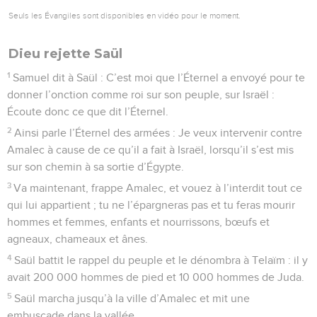
Seuls les Évangiles sont disponibles en vidéo pour le moment.
Dieu rejette Saül
1
Samuel dit à Saül : C’est moi que l’Éternel a envoyé pour te
donner l’onction comme roi sur son peuple, sur Israël :
Écoute donc ce que dit l’Éternel.
2
Ainsi parle l’Éternel des armées : Je veux intervenir contre
Amalec à cause de ce qu’il a fait à Israël, lorsqu’il s’est mis
sur son chemin à sa sortie d’Égypte.
3
Va maintenant, frappe Amalec, et vouez à l’interdit tout ce
qui lui appartient ; tu ne l’épargneras pas et tu feras mourir
hommes et femmes, enfants et nourrissons, bœufs et
agneaux, chameaux et ânes.
4
Saül battit le rappel du peuple et le dénombra à Telaïm : il y
avait 200 000 hommes de pied et 10 000 hommes de Juda.
5
Saül marcha jusqu’à la ville d’Amalec et mit une
embuscade dans la vallée.