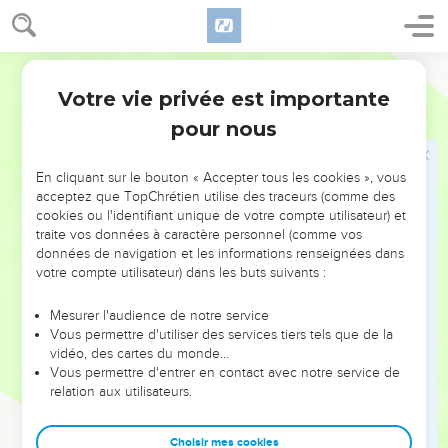
Philistins campaient à Mikmas.
17
Il sortit du camp des Philistins trois troupes pour ravager :
Segond 1978 (Colombe)
une troupe se dirigea vers le chemin d’Ophra vers le pays de
Votre vie privée est importante
Choual ;
1 Samuel
13
pour nous
18
l’autre troupe se dirigea par le chemin de Beth-Horôn ; et
la troisième troupe se dirigea par le chemin de la frontière
qui descend vers la vallée de Tseboïm, du côté du désert.
En cliquant sur le bouton « Accepter tous les cookies », vous
acceptez que TopChrétien utilise des traceurs (comme des
19
On ne trouvait pas de forgeron dans tout le pays d’Israël ;
cookies ou l'identifiant unique de votre compte utilisateur) et
car les Philistins avaient dit : Que les Hébreux ne fabriquent
traite vos données à caractère personnel (comme vos
données de navigation et les informations renseignées dans
ni épée ni lance.
votre compte utilisateur) dans les buts suivants :
20
Et chaque homme en Israël descendait chez les Philistins
pour aiguiser son soc, sa pioche, sa hache et sa bêche,
Mesurer l'audience de notre service
Vous permettre d'utiliser des services tiers tels que de la
21
quand le tranchant des bêches, des pioches, des tridents
vidéo, des cartes du monde…
et des haches était émoussé, et pour redresser les aiguillons.
Vous permettre d'entrer en contact avec notre service de
22
relation aux utilisateurs.
Il arriva qu’au jour du combat, il ne se trouvait ni épée ni
lance entre les mains de tout le peuple qui était avec Saül et
Jonathan ; il ne s’en trouvait que pour Saül et son fils
Choisir mes cookies