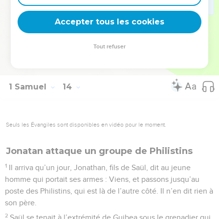
Jonathan.
Accepter tous les cookies
23
Un poste de Philistins vint s’établir à la passe de Mikmas.
© Société biblique française – Bibli’O, 1978, avec autorisation. Pour vous procurer
Tout refuser
une Bible imprimée, rendez-vous sur www.editionsbiblio.fr
1 Samuel
14
Seuls les Évangiles sont disponibles en vidéo pour le moment.
Jonatan attaque un groupe de Philistins
1
Il arriva qu’un jour, Jonathan, fils de Saül, dit au jeune
homme qui portait ses armes : Viens, et passons jusqu’au
poste des Philistins, qui est là de l’autre côté. Il n’en dit rien à
son père.
2
Saül se tenait à l’extrémité de Guibea sous le grenadier qui