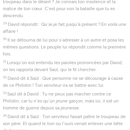
troupeau dans le désert ? Je connais ton insolence et la
malice de ton cœur. C’est pour voir la bataille que tu es
descendu.
29
David répondit : Qu’ai-je fait jusqu’à présent ? En voilà une
affaire !
30
Il se détourna de lui pour s’adresser à un autre et posa les
mêmes questions. Le peuple lui répondit comme la première
fois.
31
Lorsqu’on eut entendu les paroles prononcées par David,
on les rapporta devant Saül, qui le fit chercher.
32
David dit à Saül : Que personne ne se décourage à cause
de ce Philistin ! Ton serviteur ira se battre avec lui.
33
Saül dit à David : Tu ne peux pas marcher contre ce
Philistin, car tu n’es qu’un jeune garçon, mais lui, il est un
homme de guerre depuis sa jeunesse.
34
David dit à Saül : Ton serviteur faisait paître le troupeau de
son père. Et quand le lion ou l’ours venait enlever une bête