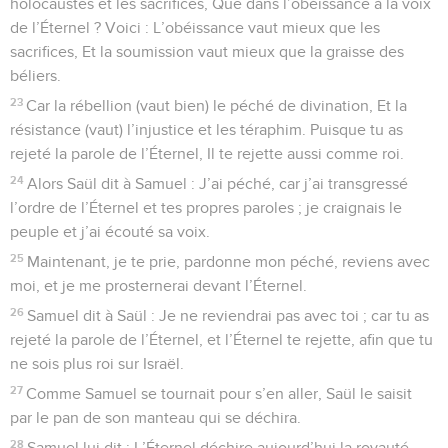
holocaustes et les sacrifices, Que dans l’obéissance à la voix
de l’Éternel ? Voici : L’obéissance vaut mieux que les
sacrifices, Et la soumission vaut mieux que la graisse des
béliers.
23
Car la rébellion (vaut bien) le péché de divination, Et la
résistance (vaut) l’injustice et les téraphim. Puisque tu as
rejeté la parole de l’Éternel, Il te rejette aussi comme roi.
24
Alors Saül dit à Samuel : J’ai péché, car j’ai transgressé
l’ordre de l’Éternel et tes propres paroles ; je craignais le
peuple et j’ai écouté sa voix.
25
Maintenant, je te prie, pardonne mon péché, reviens avec
moi, et je me prosternerai devant l’Éternel.
26
Samuel dit à Saül : Je ne reviendrai pas avec toi ; car tu as
rejeté la parole de l’Éternel, et l’Éternel te rejette, afin que tu
ne sois plus roi sur Israël.
27
Comme Samuel se tournait pour s’en aller, Saül le saisit
par le pan de son manteau qui se déchira.
28
Samuel lui dit : L’Éternel déchire aujourd’hui la royauté