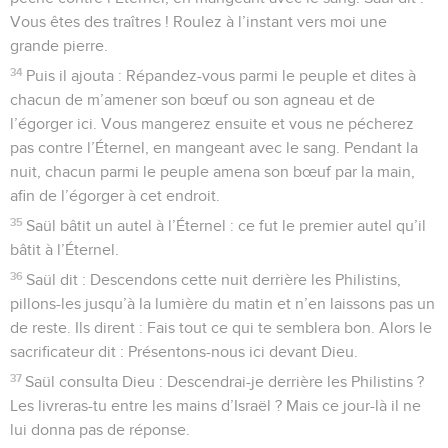
Vous êtes des traîtres ! Roulez à l’instant vers moi une
grande pierre.
34
Puis il ajouta : Répandez-vous parmi le peuple et dites à
chacun de m’amener son bœuf ou son agneau et de
l’égorger ici. Vous mangerez ensuite et vous ne pécherez
pas contre l’Éternel, en mangeant avec le sang. Pendant la
nuit, chacun parmi le peuple amena son bœuf par la main,
afin de l’égorger à cet endroit.
35
Saül bâtit un autel à l’Éternel : ce fut le premier autel qu’il
bâtit à l’Éternel.
36
Saül dit : Descendons cette nuit derrière les Philistins,
pillons-les jusqu’à la lumière du matin et n’en laissons pas un
de reste. Ils dirent : Fais tout ce qui te semblera bon. Alors le
sacrificateur dit : Présentons-nous ici devant Dieu.
37
Saül consulta Dieu : Descendrai-je derrière les Philistins ?
Les livreras-tu entre les mains d’Israël ? Mais ce jour-là il ne
lui donna pas de réponse.