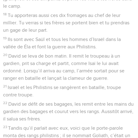
le camp.
18
Tu apporteras aussi ces dix fromages au chef de leur
millier. Tu verras si tes frères se portent bien et tu prendras
un gage de leur part.
19
Ils sont avec Saül et tous les hommes d’Israël dans la
vallée de Éla et font la guerre aux Philistins.
20
David se leva de bon matin. Il remit le troupeau à un
gardien, prit sa charge et partit, comme Isaï le lui avait
ordonné. Lorsqu’il arriva au camp, l’armée sortait pour se
ranger en bataille et lançait la clameur de guerre.
21
Israël et les Philistins se rangèrent en bataille, troupe
contre troupe.
22
David se défit de ses bagages, les remit entre les mains du
gardien des bagages et courut vers les rangs. Aussitôt arrivé,
il salua ses frères.
23
Tandis qu’il parlait avec eux, voici que le porte-parole
monta des rangs philistins ; il se nommait Goliath, c’était un