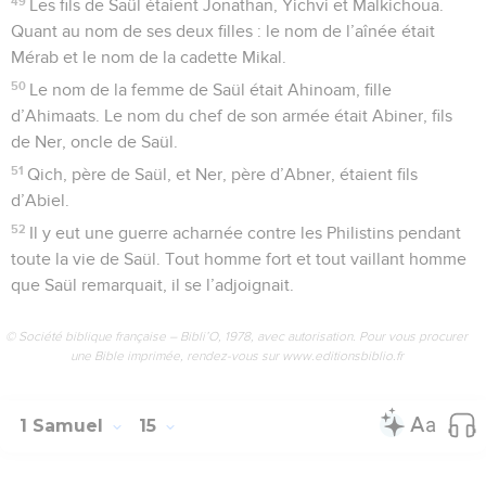
49
Les fils de Saül étaient Jonathan, Yichvi et Malkichoua.
Quant au nom de ses deux filles : le nom de l’aînée était
Mérab et le nom de la cadette Mikal.
50
Le nom de la femme de Saül était Ahinoam, fille
d’Ahimaats. Le nom du chef de son armée était Abiner, fils
de Ner, oncle de Saül.
51
Qich, père de Saül, et Ner, père d’Abner, étaient fils
d’Abiel.
52
Il y eut une guerre acharnée contre les Philistins pendant
toute la vie de Saül. Tout homme fort et tout vaillant homme
que Saül remarquait, il se l’adjoignait.
© Société biblique française – Bibli’O, 1978, avec autorisation. Pour vous procurer
une Bible imprimée, rendez-vous sur www.editionsbiblio.fr
1 Samuel
15