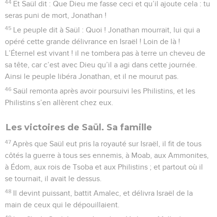
44
Et Saül dit : Que Dieu me fasse ceci et qu’il ajoute cela : tu
seras puni de mort, Jonathan !
45
Le peuple dit à Saül : Quoi ! Jonathan mourrait, lui qui a
opéré cette grande délivrance en Israël ! Loin de là !
L’Éternel est vivant ! il ne tombera pas à terre un cheveu de
sa tête, car c’est avec Dieu qu’il a agi dans cette journée.
Ainsi le peuple libéra Jonathan, et il ne mourut pas.
46
Saül remonta après avoir poursuivi les Philistins, et les
Philistins s’en allèrent chez eux.
Les victoires de Saül. Sa famille
47
Après que Saül eut pris la royauté sur Israël, il fit de tous
côtés la guerre à tous ses ennemis, à Moab, aux Ammonites,
à Édom, aux rois de Tsoba et aux Philistins ; et partout où il
se tournait, il avait le dessus.
48
Il devint puissant, battit Amalec, et délivra Israël de la
main de ceux qui le dépouillaient.