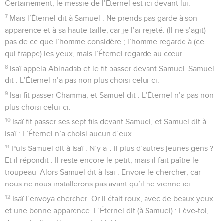
Certainement, le messie de l’Éternel est ici devant lui.
7
Mais l’Éternel dit à Samuel : Ne prends pas garde à son
apparence et à sa haute taille, car je l’ai rejeté. (Il ne s’agit)
pas de ce que l’homme considère ; l’homme regarde à (ce
qui frappe) les yeux, mais l’Éternel regarde au cœur.
8
Isaï appela Abinadab et le fit passer devant Samuel. Samuel
dit : L’Éternel n’a pas non plus choisi celui-ci.
9
Isaï fit passer Chamma, et Samuel dit : L’Éternel n’a pas non
plus choisi celui-ci.
10
Isaï fit passer ses sept fils devant Samuel, et Samuel dit à
Isaï : L’Éternel n’a choisi aucun d’eux.
11
Puis Samuel dit à Isaï : N’y a-t-il plus d’autres jeunes gens ?
Et il répondit : Il reste encore le petit, mais il fait paître le
troupeau. Alors Samuel dit à Isaï : Envoie-le chercher, car
nous ne nous installerons pas avant qu’il ne vienne ici.
12
Isaï l’envoya chercher. Or il était roux, avec de beaux yeux
et une bonne apparence. L’Éternel dit (à Samuel) : Lève-toi,