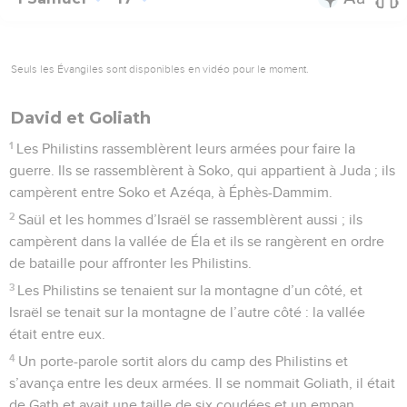
Seuls les Évangiles sont disponibles en vidéo pour le moment.
David et Goliath
1
Les Philistins rassemblèrent leurs armées pour faire la
guerre. Ils se rassemblèrent à Soko, qui appartient à Juda ; ils
campèrent entre Soko et Azéqa, à Éphès-Dammim.
2
Saül et les hommes d’Israël se rassemblèrent aussi ; ils
campèrent dans la vallée de Éla et ils se rangèrent en ordre
de bataille pour affronter les Philistins.
3
Les Philistins se tenaient sur la montagne d’un côté, et
Israël se tenait sur la montagne de l’autre côté : la vallée
était entre eux.
4
Un porte-parole sortit alors du camp des Philistins et
s’avança entre les deux armées. Il se nommait Goliath, il était
de Gath et avait une taille de six coudées et un empan.