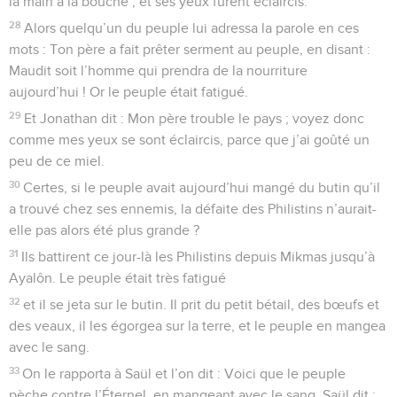
la main à la bouche ; et ses yeux furent éclaircis.
28
Alors quelqu’un du peuple lui adressa la parole en ces
mots : Ton père a fait prêter serment au peuple, en disant :
Maudit soit l’homme qui prendra de la nourriture
aujourd’hui ! Or le peuple était fatigué.
29
Et Jonathan dit : Mon père trouble le pays ; voyez donc
comme mes yeux se sont éclaircis, parce que j’ai goûté un
peu de ce miel.
30
Certes, si le peuple avait aujourd’hui mangé du butin qu’il
a trouvé chez ses ennemis, la défaite des Philistins n’aurait-
elle pas alors été plus grande ?
31
Ils battirent ce jour-là les Philistins depuis Mikmas jusqu’à
Ayalôn. Le peuple était très fatigué
32
et il se jeta sur le butin. Il prit du petit bétail, des bœufs et
des veaux, il les égorgea sur la terre, et le peuple en mangea
avec le sang.
33
On le rapporta à Saül et l’on dit : Voici que le peuple
pèche contre l’Éternel, en mangeant avec le sang. Saül dit :