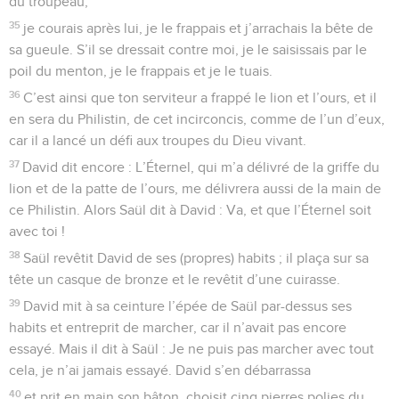
du troupeau,
35
je courais après lui, je le frappais et j’arrachais la bête de
sa gueule. S’il se dressait contre moi, je le saisissais par le
poil du menton, je le frappais et je le tuais.
36
C’est ainsi que ton serviteur a frappé le lion et l’ours, et il
en sera du Philistin, de cet incirconcis, comme de l’un d’eux,
car il a lancé un défi aux troupes du Dieu vivant.
37
David dit encore : L’Éternel, qui m’a délivré de la griffe du
lion et de la patte de l’ours, me délivrera aussi de la main de
ce Philistin. Alors Saül dit à David : Va, et que l’Éternel soit
avec toi !
38
Saül revêtit David de ses (propres) habits ; il plaça sur sa
tête un casque de bronze et le revêtit d’une cuirasse.
39
David mit à sa ceinture l’épée de Saül par-dessus ses
habits et entreprit de marcher, car il n’avait pas encore
essayé. Mais il dit à Saül : Je ne puis pas marcher avec tout
cela, je n’ai jamais essayé. David s’en débarrassa
40
et prit en main son bâton, choisit cinq pierres polies du