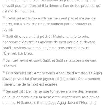
d’Israël pour te l’ôter, et il la donne à l’un de tes proches, qui
est meilleur que toi.
29
Celui qui est la force d’Israël ne ment pas et n’a pas de
regret, car il n’est pas un être humain pour éprouver du
regret.
30
Saül dit encore : J’ai péché ! Maintenant, je te prie,
honore-moi devant les anciens de mon peuple et devant
Israël ; reviens avec moi, et je me prosternerai devant
l’Éternel, ton Dieu.
31
Samuel revint et suivit Saül, et Saül se prosterna devant
l’Éternel.
32
Puis Samuel dit : Amenez-moi Agag, roi d’Amalec. Et Agag
s’avança vers lui d’un air joyeux ; il (se) disait : Certainement,
l’amertume de la mort est écartée.
33
Samuel dit : De même que ton épée a privé des femmes
de leurs enfants, ainsi ta mère entre les femmes sera privée
d’un fils. Et Samuel mit en pièces Agag devant l’Éternel, à