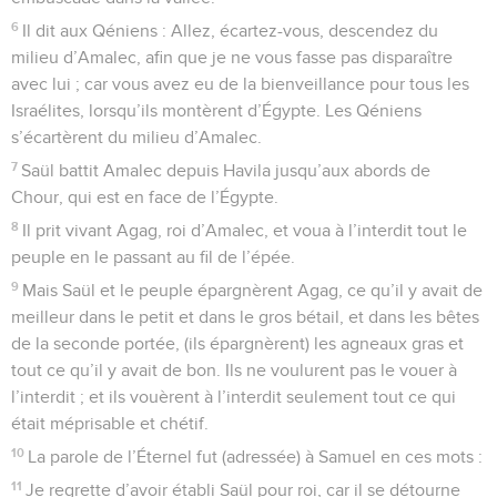
6
Il dit aux Qéniens : Allez, écartez-vous, descendez du
milieu d’Amalec, afin que je ne vous fasse pas disparaître
avec lui ; car vous avez eu de la bienveillance pour tous les
Israélites, lorsqu’ils montèrent d’Égypte. Les Qéniens
s’écartèrent du milieu d’Amalec.
7
Saül battit Amalec depuis Havila jusqu’aux abords de
Chour, qui est en face de l’Égypte.
8
Il prit vivant Agag, roi d’Amalec, et voua à l’interdit tout le
peuple en le passant au fil de l’épée.
9
Mais Saül et le peuple épargnèrent Agag, ce qu’il y avait de
meilleur dans le petit et dans le gros bétail, et dans les bêtes
de la seconde portée, (ils épargnèrent) les agneaux gras et
tout ce qu’il y avait de bon. Ils ne voulurent pas le vouer à
l’interdit ; et ils vouèrent à l’interdit seulement tout ce qui
était méprisable et chétif.
10
La parole de l’Éternel fut (adressée) à Samuel en ces mots :
11
Je regrette d’avoir établi Saül pour roi, car il se détourne