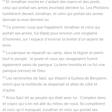
13
Et Jonathan monta en s’aidant des mains et des pieds,
celui qui portait ses armes (montait) derrière lui. Les Philistins
tombèrent devant Jonathan, et celui qui portait ses armes
donnait la mort derrière lui.
14
Ce premier coup que frappèrent Jonathan et celui qui
portait ses armes, fut (fatal) pour environ une vingtaine
d’hommes, sur l’espace d’environ la moitié d’un arpent de
terre.
15
La panique se répandit au camp, dans la région et parmi
tout le peuple ; le poste et ceux qui ravageaient furent
également saisis de panique. La terre trembla et ce fut une
panique (venue) de Dieu.
16
Les sentinelles de Saül, qui étaient à Guibea de Benjamin,
virent que la multitude se dispersait et allait de côté et
d’autre.
17
Alors Saül dit au peuple qui était avec lui : Comptez donc,
et voyez qui s’en est allé du milieu de nous. Ils comptèrent
et voici qu’il manquait Jonathan et celui qui portait ses