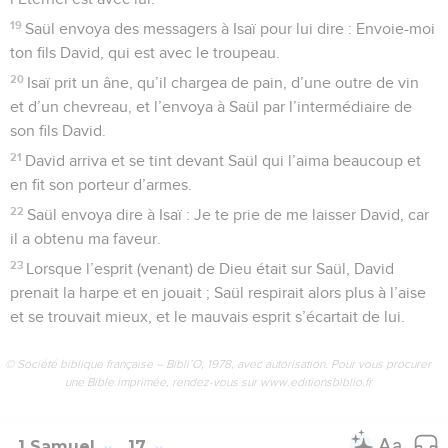
19
Saül envoya des messagers à Isaï pour lui dire : Envoie-moi
ton fils David, qui est avec le troupeau.
20
Isaï prit un âne, qu’il chargea de pain, d’une outre de vin
et d’un chevreau, et l’envoya à Saül par l’intermédiaire de
son fils David.
21
David arriva et se tint devant Saül qui l’aima beaucoup et
en fit son porteur d’armes.
22
Saül envoya dire à Isaï : Je te prie de me laisser David, car
il a obtenu ma faveur.
23
Lorsque l’esprit (venant) de Dieu était sur Saül, David
prenait la harpe et en jouait ; Saül respirait alors plus à l’aise
et se trouvait mieux, et le mauvais esprit s’écartait de lui.
© Société biblique française – Bibli’O, 1978, avec autorisation. Pour vous procurer
une Bible imprimée, rendez-vous sur www.editionsbiblio.fr
1 Samuel
17