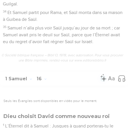
Guilgal.
34
Et Samuel partit pour Rama, et Saül monta dans sa maison
à Guibea de Saül.
35
Samuel n’alla plus voir Saül jusqu’au jour de sa mort ; car
Samuel avait pris le deuil sur Saül, parce que l’Éternel avait
eu du regret d’avoir fait régner Saül sur Israël.
© Société biblique française – Bibli’O, 1978, avec autorisation. Pour vous procurer
une Bible imprimée, rendez-vous sur www.editionsbiblio.fr
1 Samuel
16
Seuls les Évangiles sont disponibles en vidéo pour le moment.
Dieu choisit David comme nouveau roi
1
L’Éternel dit à Samuel : Jusques à quand porteras-tu le