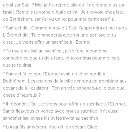
deuil sur Saül ? Moi je l’ai rejeté, afin qu’il ne règne plus sur
Israël. Remplis ta corne d’huile et va ! Je t’envoie chez Isaï,
de Bethléhem, car j’ai vu un roi pour moi parmi ses fils.
2
Samuel dit : Comment irai-je ? Saül l’apprendra et me tuera.
L’Éternel dit : Tu emmèneras avec toi une génisse et tu
diras : Je viens offrir un sacrifice à l’Éternel.
3
Tu inviteras Isaï au sacrifice ; je te ferai moi-même
connaître ce que tu dois faire, et tu oindras pour moi celui
que je te dirai.
4
Samuel fit ce que l’Éternel avait dit et se rendit à
Bethléhem. Les anciens de la ville (vinrent) en tremblant au-
devant de lui et dirent : Ton arrivée annonce-t-elle quelque
chose d’heureux ?
5
Il répondit : Oui ; je viens pour offrir un sacrifice à l’Éternel.
Sanctifiez-vous et venez avec moi au sacrifice. Il fit aussi
sanctifier Isaï et ses fils et les invita au sacrifice.
6
Lorsqu’ils arrivèrent, il se dit, en voyant Éliab :