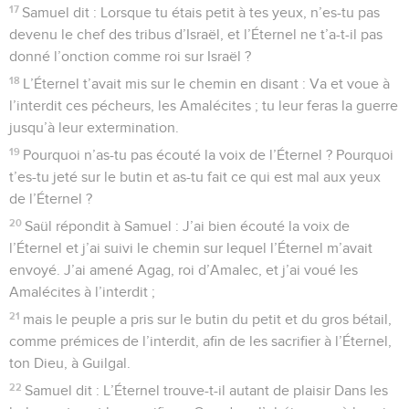
17
Samuel dit : Lorsque tu étais petit à tes yeux, n’es-tu pas
devenu le chef des tribus d’Israël, et l’Éternel ne t’a-t-il pas
donné l’onction comme roi sur Israël ?
18
L’Éternel t’avait mis sur le chemin en disant : Va et voue à
l’interdit ces pécheurs, les Amalécites ; tu leur feras la guerre
jusqu’à leur extermination.
19
Pourquoi n’as-tu pas écouté la voix de l’Éternel ? Pourquoi
t’es-tu jeté sur le butin et as-tu fait ce qui est mal aux yeux
de l’Éternel ?
20
Saül répondit à Samuel : J’ai bien écouté la voix de
l’Éternel et j’ai suivi le chemin sur lequel l’Éternel m’avait
envoyé. J’ai amené Agag, roi d’Amalec, et j’ai voué les
Amalécites à l’interdit ;
21
mais le peuple a pris sur le butin du petit et du gros bétail,
comme prémices de l’interdit, afin de les sacrifier à l’Éternel,
ton Dieu, à Guilgal.
22
Samuel dit : L’Éternel trouve-t-il autant de plaisir Dans les