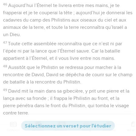
46
Aujourd’hui l’Éternel te livrera entre mes mains, je te
frapperai et je te couperai la tête ; aujourd’hui je donnerai les
cadavres du camp des Philistins aux oiseaux du ciel et aux
animaux de la terre, et toute la terre reconnaîtra qu’Israël a
un Dieu.
47
Toute cette assemblée reconnaîtra que ce n’est ni par
l’épée ni par la lance que l’Éternel sauve. Car la bataille
appartient à l’Éternel, et il vous livre entre nos mains.
48
Aussitôt que le Philistin se redressa pour marcher à la
rencontre de David, David se dépêcha de courir sur le champ
de bataille à la rencontre du Philistin.
49
David mit la main dans sa gibecière, y prit une pierre et la
lança avec sa fronde ; il frappa le Philistin au front, et la
pierre pénétra dans le front du Philistin, qui tomba le visage
contre terre.
50
Ainsi, avec une fronde et une pierre, David fut plus fort
que le Philistin ; il le frappa à mort, sans avoir d’épée à la
Contenus
Versions
Commentaires
Strong
Dictionnaire