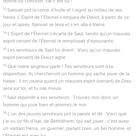
donne-lui l’onction, car c’est lui !
13
Samuel prit la corne d’huile et l’oignit au milieu de ses
frères. L’Esprit de l’Éternel s’empara de David, à partir de ce
jour et après. Samuel se leva et s’en alla à Rama.
14
L’Esprit de l’Éternel s’écarta de Saül, tandis qu’un mauvais
esprit venant de l’Éternel le remplissait d’épouvante.
15
Les serviteurs de Saül lui dirent : Voici qu’un mauvais
esprit (venant) de Dieu t’agite.
16
Que notre seigneur parle ! Tes serviteurs sont à ta
disposition. Ils chercheront un homme qui sache jouer de la
harpe ; il en jouera quand un mauvais esprit (venant) de Dieu
sera sur toi, et tu iras mieux.
17
Saül répondit à ses serviteurs : Trouvez-moi donc un
homme qui joue bien et amenez-le moi.
18
L’un des jeunes serviteurs prit la parole et dit : Voici que
j’ai vu un fils d’Isaï, de Bethléhem, qui sait jouer ; c’est aussi
un vaillant héros, un guerrier, parlant bien, un bel homme, et
l’Éternel est avec lui.