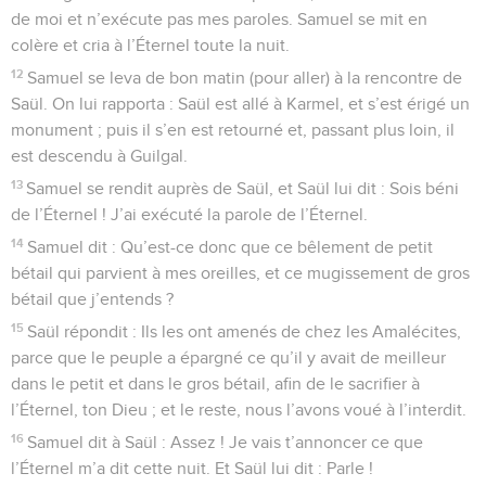
de moi et n’exécute pas mes paroles. Samuel se mit en
colère et cria à l’Éternel toute la nuit.
12
Samuel se leva de bon matin (pour aller) à la rencontre de
Saül. On lui rapporta : Saül est allé à Karmel, et s’est érigé un
monument ; puis il s’en est retourné et, passant plus loin, il
est descendu à Guilgal.
13
Samuel se rendit auprès de Saül, et Saül lui dit : Sois béni
de l’Éternel ! J’ai exécuté la parole de l’Éternel.
14
Samuel dit : Qu’est-ce donc que ce bêlement de petit
bétail qui parvient à mes oreilles, et ce mugissement de gros
bétail que j’entends ?
15
Saül répondit : Ils les ont amenés de chez les Amalécites,
parce que le peuple a épargné ce qu’il y avait de meilleur
dans le petit et dans le gros bétail, afin de le sacrifier à
l’Éternel, ton Dieu ; et le reste, nous l’avons voué à l’interdit.
16
Samuel dit à Saül : Assez ! Je vais t’annoncer ce que
l’Éternel m’a dit cette nuit. Et Saül lui dit : Parle !