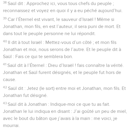
38
Saül dit : Approchez ici, vous tous chefs du peuple ;
reconnaissez et voyez en quoi il y a eu péché aujourd’hui.
39
Car l’Éternel est vivant, le sauveur d’Israël ! Même si
Jonathan, mon fils, en est l’auteur, il sera puni de mort. Et
dans tout le peuple personne ne lui répondit.
40
Il dit à tout Israël : Mettez-vous d’un côté ; et mon fils
Jonathan et moi, nous serons de l’autre. Et le peuple dit à
Saül : Fais ce qui te semblera bon.
41
Saül dit à l’Éternel : Dieu d’Israël ! fais connaître la vérité.
Jonathan et Saül furent désignés, et le peuple fut hors de
cause.
42
Saül dit : Jetez (le sort) entre moi et Jonathan, mon fils. Et
Jonathan fut désigné.
43
Saül dit à Jonathan : Indique-moi ce que tu as fait.
Jonathan le lui indiqua en disant : J’ai goûté un peu de miel,
avec le bout du bâton que j’avais à la main : me voici, je
mourrai.