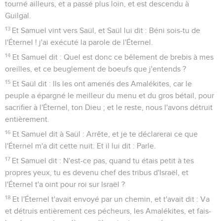
tourné ailleurs, et a passé plus loin, et est descendu à
Guilgal.
13
Et Samuel vint vers Saül, et Saül lui dit : Béni sois-tu de
l'Éternel ! j'ai exécuté la parole de l'Éternel.
14
Et Samuel dit : Quel est donc ce bêlement de brebis à mes
oreilles, et ce beuglement de boeufs que j'entends ?
15
Et Saül dit : Ils les ont amenés des Amalékites, car le
peuple a épargné le meilleur du menu et du gros bétail, pour
sacrifier à l'Éternel, ton Dieu ; et le reste, nous l'avons détruit
entièrement.
16
Et Samuel dit à Saül : Arrête, et je te déclarerai ce que
l'Éternel m'a dit cette nuit. Et il lui dit : Parle.
17
Et Samuel dit : N'est-ce pas, quand tu étais petit à tes
propres yeux, tu es devenu chef des tribus d'Israël, et
l'Éternel t'a oint pour roi sur Israël ?
18
Et l'Éternel t'avait envoyé par un chemin, et t'avait dit : Va
et détruis entièrement ces pécheurs, les Amalékites, et fais-