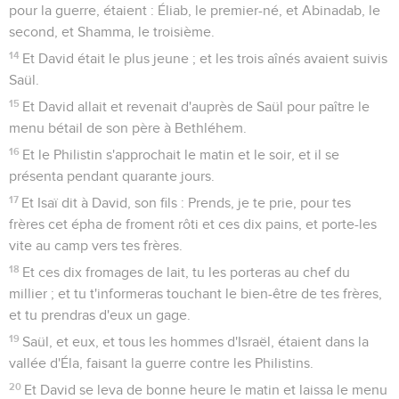
pour la guerre, étaient : Éliab, le premier-né, et Abinadab, le
second, et Shamma, le troisième.
14
Et David était le plus jeune ; et les trois aînés avaient suivis
Saül.
15
Et David allait et revenait d'auprès de Saül pour paître le
menu bétail de son père à Bethléhem.
16
Et le Philistin s'approchait le matin et le soir, et il se
présenta pendant quarante jours.
17
Et Isaï dit à David, son fils : Prends, je te prie, pour tes
frères cet épha de froment rôti et ces dix pains, et porte-les
vite au camp vers tes frères.
18
Et ces dix fromages de lait, tu les porteras au chef du
millier ; et tu t'informeras touchant le bien-être de tes frères,
et tu prendras d'eux un gage.
19
Saül, et eux, et tous les hommes d'Israël, étaient dans la
vallée d'Éla, faisant la guerre contre les Philistins.
20
Et David se leva de bonne heure le matin et laissa le menu