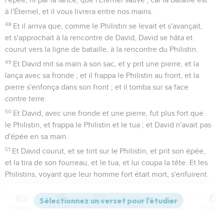
à l'Éternel, et il vous livrera entre nos mains.
48
Et il arriva que, comme le Philistin se levait et s'avançait,
et s'approchait à la rencontre de David, David se hâta et
courut vers la ligne de bataille, à la rencontre du Philistin.
49
Et David mit sa main à son sac, et y prit une pierre, et la
lança avec sa fronde ; et il frappa le Philistin au front, et la
pierre s'enfonça dans son front ; et il tomba sur sa face
contre terre.
50
Et David, avec une fronde et une pierre, fut plus fort que
le Philistin, et frappa le Philistin et le tua ; et David n'avait pas
d'épée en sa main.
51
Et David courut, et se tint sur le Philistin, et prit son épée,
et la tira de son fourreau, et le tua, et lui coupa la tête. Et les
Philistins, voyant que leur homme fort était mort, s'enfuirent.
52
Et les hommes d'Israël et de Juda se levèrent et
poussèrent des cris, et poursuivirent les Philistins jusqu'à
Contenus
Versions
Commentaires
Strong
Dictionnaire
l'entrée du ravin et jusqu'aux portes d'Ékron ; et les Philistins