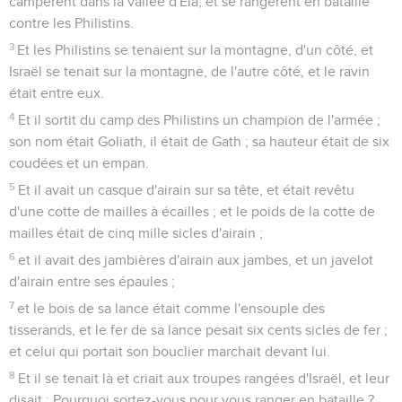
campèrent dans la vallée d'Éla, et se rangèrent en bataille
contre les Philistins.
3
Et les Philistins se tenaient sur la montagne, d'un côté, et
Israël se tenait sur la montagne, de l'autre côté, et le ravin
était entre eux.
4
Et il sortit du camp des Philistins un champion de l'armée ;
son nom était Goliath, il était de Gath ; sa hauteur était de six
coudées et un empan.
5
Et il avait un casque d'airain sur sa tête, et était revêtu
d'une cotte de mailles à écailles ; et le poids de la cotte de
mailles était de cinq mille sicles d'airain ;
6
et il avait des jambières d'airain aux jambes, et un javelot
d'airain entre ses épaules ;
7
et le bois de sa lance était comme l'ensouple des
tisserands, et le fer de sa lance pesait six cents sicles de fer ;
et celui qui portait son bouclier marchait devant lui.
8
Et il se tenait là et criait aux troupes rangées d'Israël, et leur
disait : Pourquoi sortez-vous pour vous ranger en bataille ?