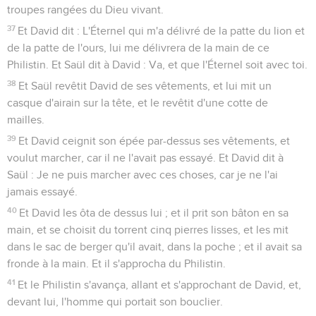
troupes rangées du Dieu vivant.
37
Et David dit : L'Éternel qui m'a délivré de la patte du lion et
de la patte de l'ours, lui me délivrera de la main de ce
Philistin. Et Saül dit à David : Va, et que l'Éternel soit avec toi.
38
Et Saül revêtit David de ses vêtements, et lui mit un
casque d'airain sur la tête, et le revêtit d'une cotte de
mailles.
39
Et David ceignit son épée par-dessus ses vêtements, et
voulut marcher, car il ne l'avait pas essayé. Et David dit à
Saül : Je ne puis marcher avec ces choses, car je ne l'ai
jamais essayé.
40
Et David les ôta de dessus lui ; et il prit son bâton en sa
main, et se choisit du torrent cinq pierres lisses, et les mit
dans le sac de berger qu'il avait, dans la poche ; et il avait sa
fronde à la main. Et il s'approcha du Philistin.
41
Et le Philistin s'avança, allant et s'approchant de David, et,
devant lui, l'homme qui portait son bouclier.