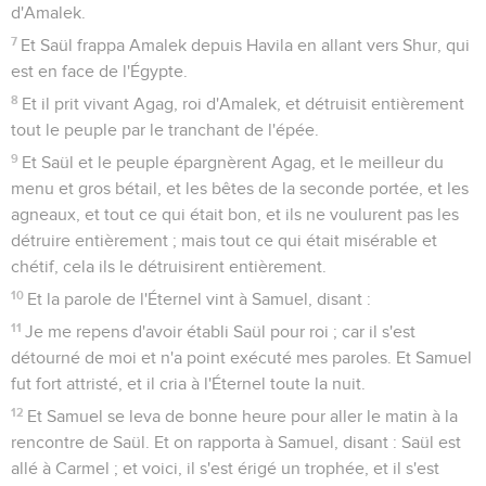
d'Amalek.
7
Et Saül frappa Amalek depuis Havila en allant vers Shur, qui
est en face de l'Égypte.
8
Et il prit vivant Agag, roi d'Amalek, et détruisit entièrement
tout le peuple par le tranchant de l'épée.
9
Et Saül et le peuple épargnèrent Agag, et le meilleur du
menu et gros bétail, et les bêtes de la seconde portée, et les
agneaux, et tout ce qui était bon, et ils ne voulurent pas les
détruire entièrement ; mais tout ce qui était misérable et
chétif, cela ils le détruisirent entièrement.
10
Et la parole de l'Éternel vint à Samuel, disant :
11
Je me repens d'avoir établi Saül pour roi ; car il s'est
détourné de moi et n'a point exécuté mes paroles. Et Samuel
fut fort attristé, et il cria à l'Éternel toute la nuit.
12
Et Samuel se leva de bonne heure pour aller le matin à la
rencontre de Saül. Et on rapporta à Samuel, disant : Saül est
allé à Carmel ; et voici, il s'est érigé un trophée, et il s'est