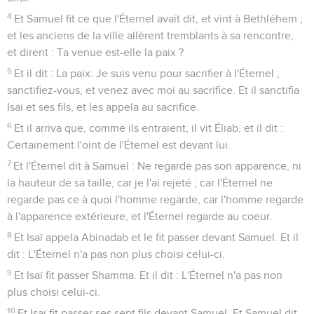
4
Et Samuel fit ce que l'Éternel avait dit, et vint à Bethléhem ;
et les anciens de la ville allèrent tremblants à sa rencontre,
et dirent : Ta venue est-elle la paix ?
5
Et il dit : La paix. Je suis venu pour sacrifier à l'Éternel ;
sanctifiez-vous, et venez avec moi au sacrifice. Et il sanctifia
Isaï et ses fils, et les appela au sacrifice.
6
Et il arriva que, comme ils entraient, il vit Éliab, et il dit :
Certainement l'oint de l'Éternel est devant lui.
7
Et l'Éternel dit à Samuel : Ne regarde pas son apparence, ni
la hauteur de sa taille, car je l'ai rejeté ; car l'Éternel ne
regarde pas ce à quoi l'homme regarde, car l'homme regarde
à l'apparence extérieure, et l'Éternel regarde au coeur.
8
Et Isaï appela Abinadab et le fit passer devant Samuel. Et il
dit : L'Éternel n'a pas non plus choisi celui-ci.
9
Et Isaï fit passer Shamma. Et il dit : L'Éternel n'a pas non
plus choisi celui-ci.
10
Et Isaï fit passer ses sept fils devant Samuel. Et Samuel dit