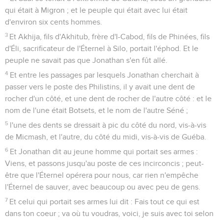
qui était à Migron ; et le peuple qui était avec lui était
d'environ six cents hommes.
3
Et Akhija, fils d'Akhitub, frère d'I-Cabod, fils de Phinées, fils
d'Éli, sacrificateur de l'Éternel à Silo, portait l'éphod. Et le
peuple ne savait pas que Jonathan s'en fût allé.
4
Et entre les passages par lesquels Jonathan cherchait à
passer vers le poste des Philistins, il y avait une dent de
rocher d'un côté, et une dent de rocher de l'autre côté : et le
nom de l'une était Botsets, et le nom de l'autre Séné ;
5
l'une des dents se dressait à pic du côté du nord, vis-à-vis
de Micmash, et l'autre, du côté du midi, vis-à-vis de Guéba.
6
Et Jonathan dit au jeune homme qui portait ses armes :
Viens, et passons jusqu'au poste de ces incirconcis ; peut-
être que l'Éternel opérera pour nous, car rien n'empêche
l'Éternel de sauver, avec beaucoup ou avec peu de gens.
7
Et celui qui portait ses armes lui dit : Fais tout ce qui est
dans ton coeur ; va où tu voudras, voici, je suis avec toi selon