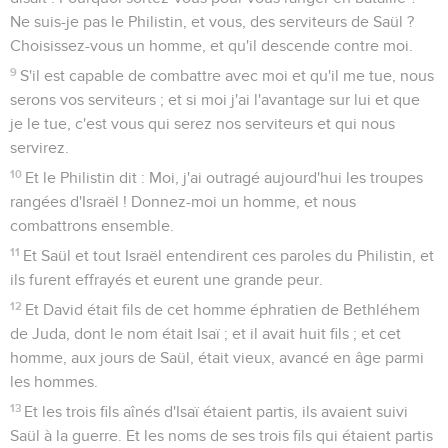
Ne suis-je pas le Philistin, et vous, des serviteurs de Saül ?
Choisissez-vous un homme, et qu'il descende contre moi.
9
S'il est capable de combattre avec moi et qu'il me tue, nous
serons vos serviteurs ; et si moi j'ai l'avantage sur lui et que
je le tue, c'est vous qui serez nos serviteurs et qui nous
servirez.
10
Et le Philistin dit : Moi, j'ai outragé aujourd'hui les troupes
rangées d'Israël ! Donnez-moi un homme, et nous
combattrons ensemble.
11
Et Saül et tout Israël entendirent ces paroles du Philistin, et
ils furent effrayés et eurent une grande peur.
12
Et David était fils de cet homme éphratien de Bethléhem
de Juda, dont le nom était Isaï ; et il avait huit fils ; et cet
homme, aux jours de Saül, était vieux, avancé en âge parmi
les hommes.
13
Et les trois fils aînés d'Isaï étaient partis, ils avaient suivi
Saül à la guerre. Et les noms de ses trois fils qui étaient partis