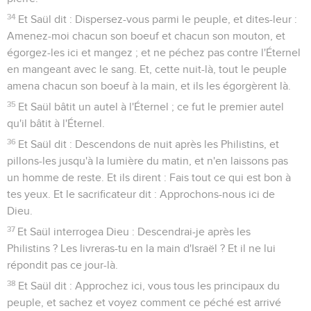
34
Et Saül dit : Dispersez-vous parmi le peuple, et dites-leur :
Amenez-moi chacun son boeuf et chacun son mouton, et
égorgez-les ici et mangez ; et ne péchez pas contre l'Éternel
en mangeant avec le sang. Et, cette nuit-là, tout le peuple
amena chacun son boeuf à la main, et ils les égorgèrent là.
35
Et Saül bâtit un autel à l'Éternel ; ce fut le premier autel
qu'il bâtit à l'Éternel.
36
Et Saül dit : Descendons de nuit après les Philistins, et
pillons-les jusqu'à la lumière du matin, et n'en laissons pas
un homme de reste. Et ils dirent : Fais tout ce qui est bon à
tes yeux. Et le sacrificateur dit : Approchons-nous ici de
Dieu.
37
Et Saül interrogea Dieu : Descendrai-je après les
Philistins ? Les livreras-tu en la main d'Israël ? Et il ne lui
répondit pas ce jour-là.
38
Et Saül dit : Approchez ici, vous tous les principaux du
peuple, et sachez et voyez comment ce péché est arrivé