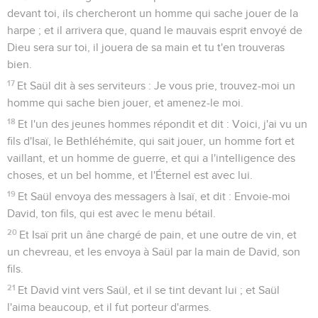
devant toi, ils chercheront un homme qui sache jouer de la
harpe ; et il arrivera que, quand le mauvais esprit envoyé de
Dieu sera sur toi, il jouera de sa main et tu t'en trouveras
bien.
17
Et Saül dit à ses serviteurs : Je vous prie, trouvez-moi un
homme qui sache bien jouer, et amenez-le moi.
18
Et l'un des jeunes hommes répondit et dit : Voici, j'ai vu un
fils d'Isaï, le Bethléhémite, qui sait jouer, un homme fort et
vaillant, et un homme de guerre, et qui a l'intelligence des
choses, et un bel homme, et l'Éternel est avec lui.
19
Et Saül envoya des messagers à Isaï, et dit : Envoie-moi
David, ton fils, qui est avec le menu bétail.
20
Et Isaï prit un âne chargé de pain, et une outre de vin, et
un chevreau, et les envoya à Saül par la main de David, son
fils.
21
Et David vint vers Saül, et il se tint devant lui ; et Saül
l'aima beaucoup, et il fut porteur d'armes.