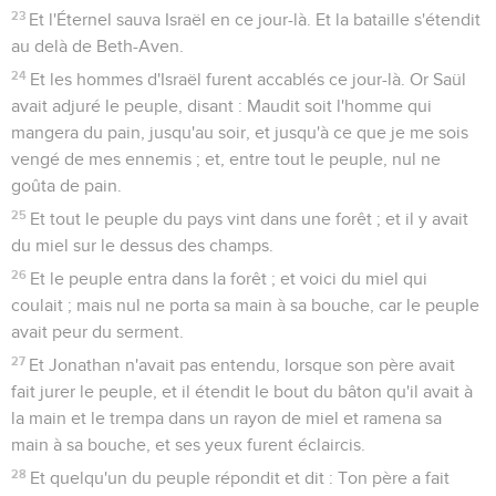
23
Et l'Éternel sauva Israël en ce jour-là. Et la bataille s'étendit
au delà de Beth-Aven.
24
Et les hommes d'Israël furent accablés ce jour-là. Or Saül
avait adjuré le peuple, disant : Maudit soit l'homme qui
mangera du pain, jusqu'au soir, et jusqu'à ce que je me sois
vengé de mes ennemis ; et, entre tout le peuple, nul ne
goûta de pain.
25
Et tout le peuple du pays vint dans une forêt ; et il y avait
du miel sur le dessus des champs.
26
Et le peuple entra dans la forêt ; et voici du miel qui
coulait ; mais nul ne porta sa main à sa bouche, car le peuple
avait peur du serment.
27
Et Jonathan n'avait pas entendu, lorsque son père avait
fait jurer le peuple, et il étendit le bout du bâton qu'il avait à
la main et le trempa dans un rayon de miel et ramena sa
main à sa bouche, et ses yeux furent éclaircis.
28
Et quelqu'un du peuple répondit et dit : Ton père a fait