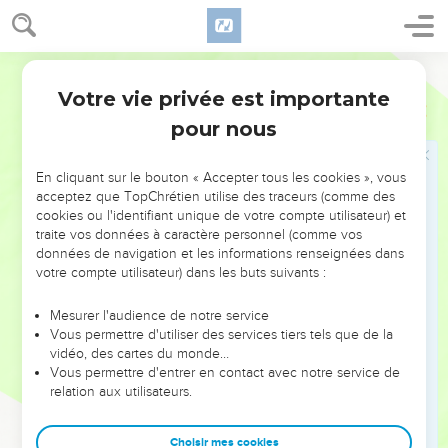
16
Et Saül et Jonathan, son fils, et le peuple qui se trouvait
avec eux, demeuraient à Guéba de Benjamin, et les Philistins
campaient à Micmash.
Darby
17
Et les ravageurs sortirent du camp des Philistins en trois
Votre vie privée est importante
1 Samuel
13
corps : un corps prit le chemin d'Ophra, vers le pays de
pour nous
Shual,
18
et un corps prit le chemin de Beth-Horon, et un corps prit
En cliquant sur le bouton « Accepter tous les cookies », vous
le chemin de la frontière qui regarde la vallée de Tseboïm,
acceptez que TopChrétien utilise des traceurs (comme des
cookies ou l'identifiant unique de votre compte utilisateur) et
vers le désert.
traite vos données à caractère personnel (comme vos
19
Et il ne se trouvait pas de forgeron dans tout le pays
données de navigation et les informations renseignées dans
d'Israël ; car les Philistins avaient dit : Que les Hébreux ne
votre compte utilisateur) dans les buts suivants :
puissent faire ni épée ni lance.
Mesurer l'audience de notre service
20
Et tout Israël descendait vers les Philistins pour aiguiser
Vous permettre d'utiliser des services tiers tels que de la
chacun son soc, et sa houe, et sa hache, et sa faucille,
vidéo, des cartes du monde…
Vous permettre d'entrer en contact avec notre service de
21
lorsque le tranchant des faucilles et des houes et des
relation aux utilisateurs.
tridents et des haches étaient émoussé, et pour redresser un
aiguillon.
Choisir mes cookies