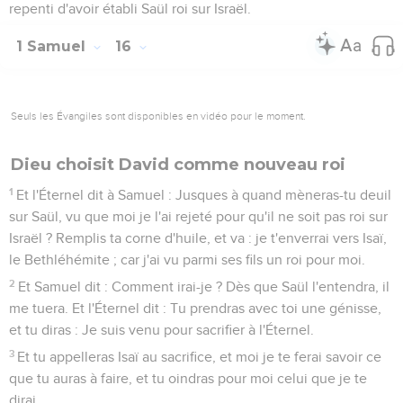
repenti d'avoir établi Saül roi sur Israël.
1 Samuel
16
Seuls les Évangiles sont disponibles en vidéo pour le moment.
Dieu choisit David comme nouveau roi
1
Et l'Éternel dit à Samuel : Jusques à quand mèneras-tu deuil
sur Saül, vu que moi je l'ai rejeté pour qu'il ne soit pas roi sur
Israël ? Remplis ta corne d'huile, et va : je t'enverrai vers Isaï,
le Bethléhémite ; car j'ai vu parmi ses fils un roi pour moi.
2
Et Samuel dit : Comment irai-je ? Dès que Saül l'entendra, il
me tuera. Et l'Éternel dit : Tu prendras avec toi une génisse,
et tu diras : Je suis venu pour sacrifier à l'Éternel.
3
Et tu appelleras Isaï au sacrifice, et moi je te ferai savoir ce
que tu auras à faire, et tu oindras pour moi celui que je te
dirai.