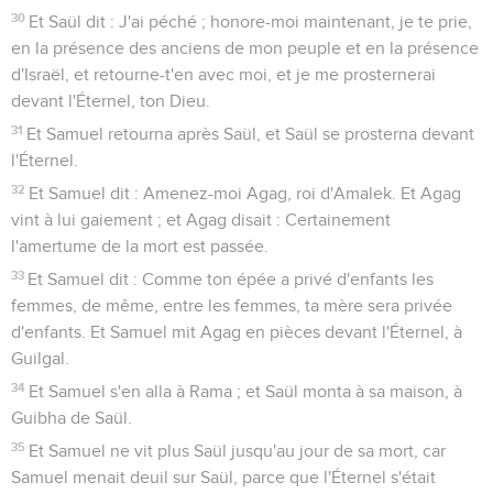
30
Et Saül dit : J'ai péché ; honore-moi maintenant, je te prie,
en la présence des anciens de mon peuple et en la présence
d'Israël, et retourne-t'en avec moi, et je me prosternerai
devant l'Éternel, ton Dieu.
31
Et Samuel retourna après Saül, et Saül se prosterna devant
l'Éternel.
32
Et Samuel dit : Amenez-moi Agag, roi d'Amalek. Et Agag
vint à lui gaiement ; et Agag disait : Certainement
l'amertume de la mort est passée.
33
Et Samuel dit : Comme ton épée a privé d'enfants les
femmes, de même, entre les femmes, ta mère sera privée
d'enfants. Et Samuel mit Agag en pièces devant l'Éternel, à
Guilgal.
34
Et Samuel s'en alla à Rama ; et Saül monta à sa maison, à
Guibha de Saül.
35
Et Samuel ne vit plus Saül jusqu'au jour de sa mort, car
Samuel menait deuil sur Saül, parce que l'Éternel s'était