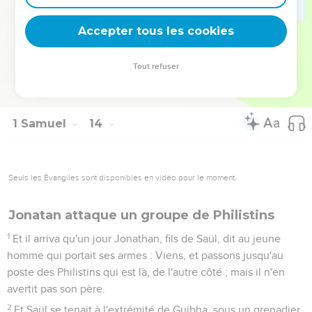
22
Et il arriva que, le jour du combat, il ne se trouva ni épée
ni lance dans la main de tout le peuple qui était avec Saül et
Accepter tous les cookies
avec Jonathan ; il ne s'en trouvait que chez Saül et chez
Jonathan, son fils.
Tout refuser
23
Et le poste des Philistins sortit pour occuper le passage de
Micmash.
1 Samuel
14
Seuls les Évangiles sont disponibles en vidéo pour le moment.
Jonatan attaque un groupe de Philistins
1
Et il arriva qu'un jour Jonathan, fils de Saül, dit au jeune
homme qui portait ses armes : Viens, et passons jusqu'au
poste des Philistins qui est là, de l'autre côté ; mais il n'en
avertit pas son père.
2
Et Saül se tenait à l'extrémité de Guibha, sous un grenadier