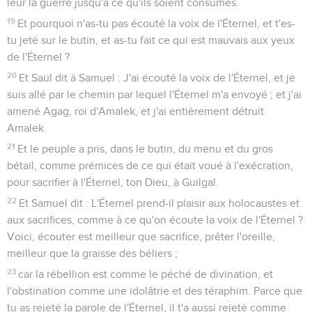
leur la guerre jusqu'à ce qu'ils soient consumés.
19
Et pourquoi n'as-tu pas écouté la voix de l'Éternel, et t'es-
tu jeté sur le butin, et as-tu fait ce qui est mauvais aux yeux
de l'Éternel ?
20
Et Saül dit à Samuel : J'ai écouté la voix de l'Éternel, et je
suis allé par le chemin par lequel l'Éternel m'a envoyé ; et j'ai
amené Agag, roi d'Amalek, et j'ai entièrement détruit
Amalek.
21
Et le peuple a pris, dans le butin, du menu et du gros
bétail, comme prémices de ce qui était voué à l'exécration,
pour sacrifier à l'Éternel, ton Dieu, à Guilgal.
22
Et Samuel dit : L'Éternel prend-il plaisir aux holocaustes et
aux sacrifices, comme à ce qu'on écoute la voix de l'Éternel ?
Voici, écouter est meilleur que sacrifice, prêter l'oreille,
meilleur que la graisse des béliers ;
23
car la rébellion est comme le péché de divination, et
l'obstination comme une idolâtrie et des téraphim. Parce que
tu as rejeté la parole de l'Éternel, il t'a aussi rejeté comme