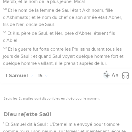
Mérab, et le nom de la plus jeune, Mical.
50
Et le nom de la femme de Saül était Akhinoam, fille
d'Akhimaats ; et le nom du chef de son armée était Abner,
fils de Ner, oncle de Saül.
51
Et Kis, père de Saül, et Ner, père d'Abner, étaient fils
d'Abiel.
52
Et la guerre fut forte contre les Philistins durant tous les
jours de Saül ; et quand Saül voyait quelque homme fort et
quelque homme vaillant, il le prenait auprès de lui.
1 Samuel
15
Seuls les Évangiles sont disponibles en vidéo pour le moment.
Dieu rejette Saül
1
Et Samuel dit à Saül : L'Éternel m'a envoyé pour t'oindre
comme roi sur son peuple, sur Israël ; et maintenant, écoute