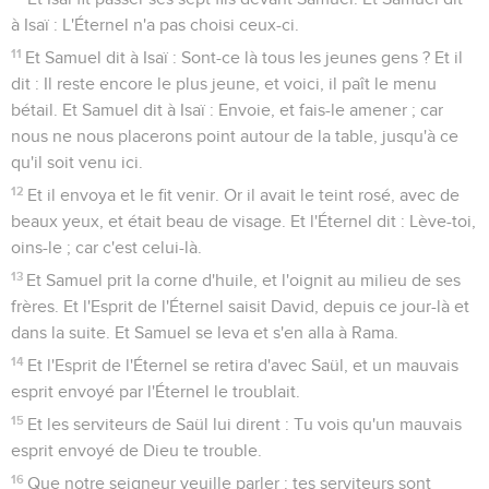
à Isaï : L'Éternel n'a pas choisi ceux-ci.
11
Et Samuel dit à Isaï : Sont-ce là tous les jeunes gens ? Et il
dit : Il reste encore le plus jeune, et voici, il paît le menu
bétail. Et Samuel dit à Isaï : Envoie, et fais-le amener ; car
nous ne nous placerons point autour de la table, jusqu'à ce
qu'il soit venu ici.
12
Et il envoya et le fit venir. Or il avait le teint rosé, avec de
beaux yeux, et était beau de visage. Et l'Éternel dit : Lève-toi,
oins-le ; car c'est celui-là.
13
Et Samuel prit la corne d'huile, et l'oignit au milieu de ses
frères. Et l'Esprit de l'Éternel saisit David, depuis ce jour-là et
dans la suite. Et Samuel se leva et s'en alla à Rama.
14
Et l'Esprit de l'Éternel se retira d'avec Saül, et un mauvais
esprit envoyé par l'Éternel le troublait.
15
Et les serviteurs de Saül lui dirent : Tu vois qu'un mauvais
esprit envoyé de Dieu te trouble.
16
Que notre seigneur veuille parler : tes serviteurs sont