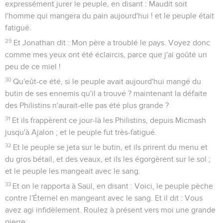
expressément jurer le peuple, en disant : Maudit soit
l'homme qui mangera du pain aujourd'hui ! et le peuple était
fatigué.
29
Et Jonathan dit : Mon père a troublé le pays. Voyez donc
comme mes yeux ont été éclaircis, parce que j'ai goûté un
peu de ce miel !
30
Qu'eût-ce été, si le peuple avait aujourd'hui mangé du
butin de ses ennemis qu'il a trouvé ? maintenant la défaite
des Philistins n'aurait-elle pas été plus grande ?
31
Et ils frappèrent ce jour-là les Philistins, depuis Micmash
jusqu'à Ajalon ; et le peuple fut très-fatigué.
32
Et le peuple se jeta sur le butin, et ils prirent du menu et
du gros bétail, et des veaux, et ils les égorgèrent sur le sol ;
et le peuple les mangeait avec le sang.
33
Et on le rapporta à Saül, en disant : Voici, le peuple pèche
contre l'Éternel en mangeant avec le sang. Et il dit : Vous
avez agi infidèlement. Roulez à présent vers moi une grande
pierre.