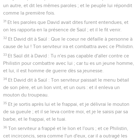
un autre, et dit les mêmes paroles ; et le peuple lui répondit
comme la première fois.
31
Et les paroles que David avait dites furent entendues, et
on les rapporta en la présence de Saül ; et il le fit venir.
32
Et David dit à Saül : Que le coeur ne défaille à personne à
cause de lui ! Ton serviteur ira et combattra avec ce Philistin.
33
Et Saül dit à David : Tu n'es pas capable d'aller contre ce
Philistin pour combattre avec lui ; car tu es un jeune homme,
et lui, il est homme de guerre dès sa jeunesse.
34
Et David dit à Saül : Ton serviteur paissait le menu bétail
de son père, et un lion vint, et un ours : et il enleva un
mouton du troupeau.
35
Et je sortis après lui et le frappai, et je délivrai le mouton
de sa gueule ; et il se leva contre moi, et je le saisis par sa
barbe, et le frappai, et le tuai.
36
Ton serviteur a frappé et le lion et l'ours ; et ce Philistin,
cet incirconcis, sera comme l'un d'eux, car il a outragé les