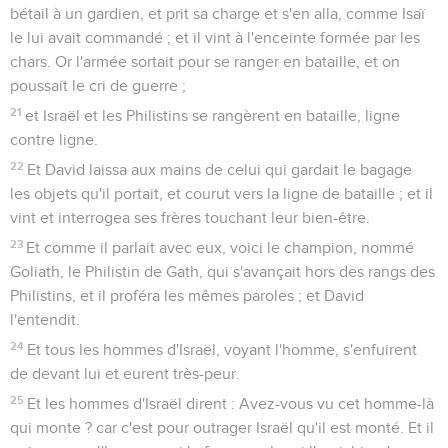
bétail à un gardien, et prit sa charge et s'en alla, comme Isaï
le lui avait commandé ; et il vint à l'enceinte formée par les
chars. Or l'armée sortait pour se ranger en bataille, et on
poussait le cri de guerre ;
21
et Israël et les Philistins se rangèrent en bataille, ligne
contre ligne.
22
Et David laissa aux mains de celui qui gardait le bagage
les objets qu'il portait, et courut vers la ligne de bataille ; et il
vint et interrogea ses frères touchant leur bien-être.
23
Et comme il parlait avec eux, voici le champion, nommé
Goliath, le Philistin de Gath, qui s'avançait hors des rangs des
Philistins, et il proféra les mêmes paroles ; et David
l'entendit.
24
Et tous les hommes d'Israël, voyant l'homme, s'enfuirent
de devant lui et eurent très-peur.
25
Et les hommes d'Israël dirent : Avez-vous vu cet homme-là
qui monte ? car c'est pour outrager Israël qu'il est monté. Et il