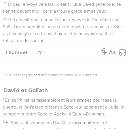
22
Et Saül envoya vers Isaï, disant : Que David, je te prie, se
tienne devant moi ; car il a trouvé grâce à mes yeux.
23
Et il arrivait que, quand l'esprit envoyé de Dieu était sur
Saül, David prenait la harpe et en jouait de sa main ; et Saül
était soulagé et se trouvait bien, et le mauvais esprit se
retirait de dessus lui.
1 Samuel
17
Seuls les Évangiles sont disponibles en vidéo pour le moment.
David et Goliath
1
Et les Philistins rassemblèrent leurs armées pour faire la
guerre, et ils s'assemblèrent à Soco, qui appartient à Juda, et
campèrent entre Soco et Azéka, à Éphès-Dammim.
2
Et Saül et les hommes d'Israël se rassemblèrent, et