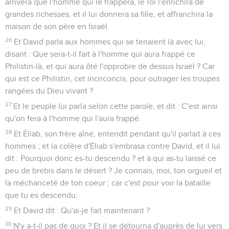
arrivera que l'homme qui le frappera, le roi l'enrichira de
grandes richesses, et il lui donnera sa fille, et affranchira la
maison de son père en Israël.
26
Et David parla aux hommes qui se tenaient là avec lui,
disant : Que sera-t-il fait à l'homme qui aura frappé ce
Philistin-là, et qui aura ôté l'opprobre de dessus Israël ? Car
qui est ce Philistin, cet incirconcis, pour outrager les troupes
rangées du Dieu vivant ?
27
Et le peuple lui parla selon cette parole, et dit : C'est ainsi
qu'on fera à l'homme qui l'aura frappé.
28
Et Éliab, son frère aîné, entendit pendant qu'il parlait à ces
hommes ; et la colère d'Éliab s'embrasa contre David, et il lui
dit : Pourquoi donc es-tu descendu ? et à qui as-tu laissé ce
peu de brebis dans le désert ? Je connais, moi, ton orgueil et
la méchanceté de ton coeur ; car c'est pour voir la bataille
que tu es descendu.
29
Et David dit : Qu'ai-je fait maintenant ?
30
N'y a-t-il pas de quoi ? Et il se détourna d'auprès de lui vers