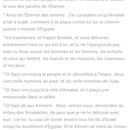
la voix des paroles de l'Éternel.
2
Ainsi dit l'Éternel des armées : J'ai considéré ce qu'Amalek
a fait à Israël, comment il se plaça contre lui sur le chemin
quand il montait d'Égypte.
3
Va maintenant, et frappe Amalek, et vous détruirez
entièrement tout ce qui est à lui, et tu ne l'épargneras pas,
mais tu feras mourir les hommes et les femmes, les enfants
et ceux qui tettent, les boeufs et les moutons, les chameaux
et les ânes.
4
Et Saül convoqua le peuple et le dénombra à Telaïm, deux
cent mille hommes de pied, et dix mille hommes de Juda.
5
Et Saül vint jusqu'à la ville d'Amalek, et il plaça une
embuscade dans la vallée.
6
Et Saül dit aux Kéniens : Allez, retirez-vous, descendez du
milieu des Amalékites, de peur que je ne te détruise avec
eux ; car toi, tu usas de bonté envers tous les fils d'Israël
lorsqu'ils montèrent d'Égypte. Et le Kénien se retira du milieu