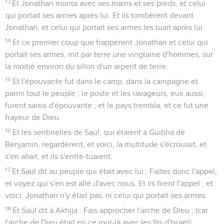
13
Et Jonathan monta avec ses mains et ses pieds, et celui
qui portait ses armes après lui. Et ils tombèrent devant
Jonathan, et celui qui portait ses armes les tuait après lui.
14
Et ce premier coup que frappèrent Jonathan et celui qui
portait ses armes, mit par terre une vingtaine d'hommes, sur
la moitié environ du sillon d'un arpent de terre.
15
Et l'épouvante fut dans le camp, dans la campagne et
parmi tout le peuple ; le poste et les ravageurs, eux aussi,
furent saisis d'épouvante ; et le pays trembla, et ce fut une
frayeur de Dieu.
16
Et les sentinelles de Saül, qui étaient à Guibha de
Benjamin, regardèrent, et voici, la multitude s'écroulait, et
s'en allait, et ils s'entre-tuaient.
17
Et Saül dit au peuple qui était avec lui : Faites donc l'appel,
et voyez qui s'en est allé d'avec nous. Et ils firent l'appel ; et
voici, Jonathan n'y était pas, ni celui qui portait ses armes.
18
Et Saül dit à Akhija : Fais approcher l'arche de Dieu ; (car
l'arche de Dieu était en ce jour-là avec les fils d'Israël).