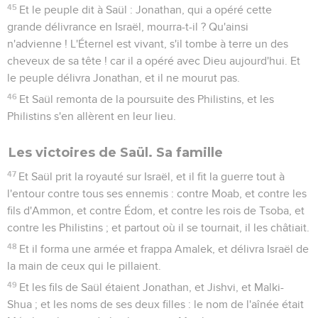
45
Et le peuple dit à Saül : Jonathan, qui a opéré cette
grande délivrance en Israël, mourra-t-il ? Qu'ainsi
n'advienne ! L'Éternel est vivant, s'il tombe à terre un des
cheveux de sa tête ! car il a opéré avec Dieu aujourd'hui. Et
le peuple délivra Jonathan, et il ne mourut pas.
46
Et Saül remonta de la poursuite des Philistins, et les
Philistins s'en allèrent en leur lieu.
Les victoires de Saül. Sa famille
47
Et Saül prit la royauté sur Israël, et il fit la guerre tout à
l'entour contre tous ses ennemis : contre Moab, et contre les
fils d'Ammon, et contre Édom, et contre les rois de Tsoba, et
contre les Philistins ; et partout où il se tournait, il les châtiait.
48
Et il forma une armée et frappa Amalek, et délivra Israël de
la main de ceux qui le pillaient.
49
Et les fils de Saül étaient Jonathan, et Jishvi, et Malki-
Shua ; et les noms de ses deux filles : le nom de l'aînée était