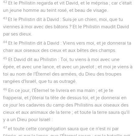
42
Et le Philistin regarda et vit David, et le méprisa ; car c'était
un jeune homme au teint rosé, et beau de visage.
43
Et le Philistin dit à David : Suis-je un chien, moi, que tu
viennes à moi avec des bâtons ? Et le Philistin maudit David
par ses dieux.
44
Et le Philistin dit à David : Viens vers moi, et je donnerai ta
chair aux oiseaux des cieux et aux bêtes des champs.
45
Et David dit au Philistin : Toi, tu viens à moi avec une
épée, et avec une lance, et avec un javelot ; et moi je viens à
toi au nom de l'Éternel des armées, du Dieu des troupes
rangées d'Israël, que tu as outragé.
46
En ce jour, l'Éternel te livrera en ma main ; et je te
frapperai, et j'ôterai ta tête de dessus toi, et je donnerai en
ce jour les cadavres du camp des Philistins aux oiseaux des
cieux et aux animaux de la terre ; et toute la terre saura qu'il
y a un Dieu pour Israël :
47
et toute cette congrégation saura que ce n'est ni par
l'épée, ni par la lance, que l'Éternel sauve ; car la bataille est