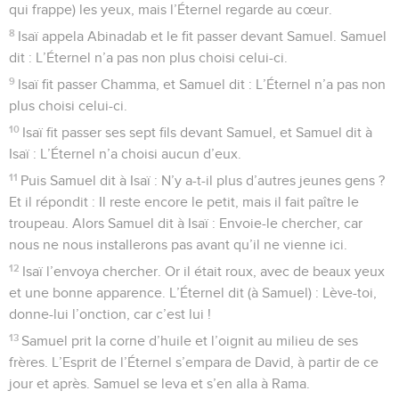
qui frappe) les yeux, mais l’Éternel regarde au cœur.
8
Isaï appela Abinadab et le fit passer devant Samuel. Samuel
dit : L’Éternel n’a pas non plus choisi celui-ci.
9
Isaï fit passer Chamma, et Samuel dit : L’Éternel n’a pas non
plus choisi celui-ci.
10
Isaï fit passer ses sept fils devant Samuel, et Samuel dit à
Isaï : L’Éternel n’a choisi aucun d’eux.
11
Puis Samuel dit à Isaï : N’y a-t-il plus d’autres jeunes gens ?
Et il répondit : Il reste encore le petit, mais il fait paître le
troupeau. Alors Samuel dit à Isaï : Envoie-le chercher, car
nous ne nous installerons pas avant qu’il ne vienne ici.
12
Isaï l’envoya chercher. Or il était roux, avec de beaux yeux
et une bonne apparence. L’Éternel dit (à Samuel) : Lève-toi,
donne-lui l’onction, car c’est lui !
13
Samuel prit la corne d’huile et l’oignit au milieu de ses
frères. L’Esprit de l’Éternel s’empara de David, à partir de ce
jour et après. Samuel se leva et s’en alla à Rama.