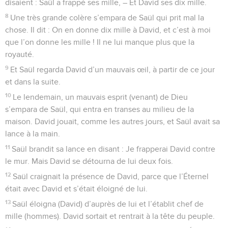
disaient : Saül a frappé ses mille, – Et David ses dix mille.
8
Une très grande colère s’empara de Saül qui prit mal la
chose. Il dit : On en donne dix mille à David, et c’est à moi
que l’on donne les mille ! Il ne lui manque plus que la
royauté.
9
Et Saül regarda David d’un mauvais œil, à partir de ce jour
et dans la suite.
10
Le lendemain, un mauvais esprit (venant) de Dieu
s’empara de Saül, qui entra en transes au milieu de la
maison. David jouait, comme les autres jours, et Saül avait sa
lance à la main.
11
Saül brandit sa lance en disant : Je frapperai David contre
le mur. Mais David se détourna de lui deux fois.
12
Saül craignait la présence de David, parce que l’Éternel
était avec David et s’était éloigné de lui.
13
Saül éloigna (David) d’auprès de lui et l’établit chef de
mille (hommes). David sortait et rentrait à la tête du peuple.