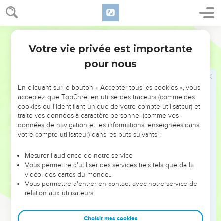
regret, car il n’est pas un être humain pour éprouver du
regret.
30
Saül dit encore : J’ai péché ! Maintenant, je te prie,
Segond 1978 (Colombe)
honore-moi devant les anciens de mon peuple et devant
Votre vie privée est importante
1 Samuel
15
Israël ; reviens avec moi, et je me prosternerai devant
pour nous
l’Éternel, ton Dieu.
31
Samuel revint et suivit Saül, et Saül se prosterna devant
En cliquant sur le bouton « Accepter tous les cookies », vous
l’Éternel.
acceptez que TopChrétien utilise des traceurs (comme des
32
Puis Samuel dit : Amenez-moi Agag, roi d’Amalec. Et Agag
cookies ou l'identifiant unique de votre compte utilisateur) et
traite vos données à caractère personnel (comme vos
s’avança vers lui d’un air joyeux ; il (se) disait : Certainement,
données de navigation et les informations renseignées dans
l’amertume de la mort est écartée.
votre compte utilisateur) dans les buts suivants :
33
Samuel dit : De même que ton épée a privé des femmes
de leurs enfants, ainsi ta mère entre les femmes sera privée
Mesurer l'audience de notre service
Vous permettre d'utiliser des services tiers tels que de la
d’un fils. Et Samuel mit en pièces Agag devant l’Éternel, à
vidéo, des cartes du monde…
Guilgal.
Vous permettre d'entrer en contact avec notre service de
34
relation aux utilisateurs.
Et Samuel partit pour Rama, et Saül monta dans sa maison
à Guibea de Saül.
Choisir mes cookies
35
Samuel n’alla plus voir Saül jusqu’au jour de sa mort ; car