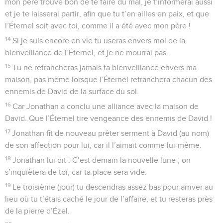
mon père trouve bon de te faire du mal, je t’informerai aussi
et je te laisserai partir, afin que tu t’en ailles en paix, et que
l’Éternel soit avec toi, comme il a été avec mon père !
14
Si je suis encore en vie tu useras envers moi de la
bienveillance de l’Éternel, et je ne mourrai pas.
15
Tu ne retrancheras jamais ta bienveillance envers ma
maison, pas même lorsque l’Éternel retranchera chacun des
ennemis de David de la surface du sol.
16
Car Jonathan a conclu une alliance avec la maison de
David. Que l’Éternel tire vengeance des ennemis de David !
17
Jonathan fit de nouveau prêter serment à David (au nom)
de son affection pour lui, car il l’aimait comme lui-même.
18
Jonathan lui dit : C’est demain la nouvelle lune ; on
s’inquiètera de toi, car ta place sera vide.
19
Le troisième (jour) tu descendras assez bas pour arriver au
lieu où tu t’étais caché le jour de l’affaire, et tu resteras près
de la pierre d’Ézel.