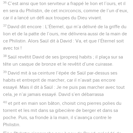
36
C’est ainsi que ton serviteur a frappé le lion et l’ours, et il
en sera du Philistin, de cet incirconcis, comme de l’un d’eux,
car il a lancé un défi aux troupes du Dieu vivant.
37
David dit encore : L’Éternel, qui m’a délivré de la griffe du
lion et de la patte de l’ours, me délivrera aussi de la main de
ce Philistin. Alors Saül dit à David : Va, et que l’Éternel soit
avec toi !
38
Saül revêtit David de ses (propres) habits ; il plaça sur sa
tête un casque de bronze et le revêtit d’une cuirasse.
39
David mit à sa ceinture l’épée de Saül par-dessus ses
habits et entreprit de marcher, car il n’avait pas encore
essayé. Mais il dit à Saül : Je ne puis pas marcher avec tout
cela, je n’ai jamais essayé. David s’en débarrassa
40
et prit en main son bâton, choisit cinq pierres polies du
torrent et les mit dans sa gibecière de berger et dans sa
poche. Puis, sa fronde à la main, il s’avança contre le
Philistin.
41