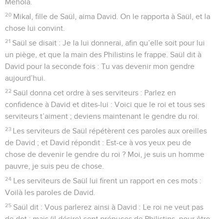
Mehola.
20
Mikal, fille de Saül, aima David. On le rapporta à Saül, et la
chose lui convint.
21
Saül se disait : Je la lui donnerai, afin qu’elle soit pour lui
un piège, et que la main des Philistins le frappe. Saül dit à
David pour la seconde fois : Tu vas devenir mon gendre
aujourd’hui.
22
Saül donna cet ordre à ses serviteurs : Parlez en
confidence à David et dites-lui : Voici que le roi et tous ses
serviteurs t’aiment ; deviens maintenant le gendre du roi.
23
Les serviteurs de Saül répétèrent ces paroles aux oreilles
de David ; et David répondit : Est-ce à vos yeux peu de
chose de devenir le gendre du roi ? Moi, je suis un homme
pauvre, je suis peu de chose.
24
Les serviteurs de Saül lui firent un rapport en ces mots :
Voilà les paroles de David.
25
Saül dit : Vous parlerez ainsi à David : Le roi ne veut pas
de dot ; mais (il désire) cent prépuces de Philistins, pour être