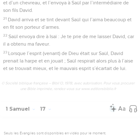
et d’un chevreau, et l’envoya à Saül par l’intermédiaire de
son fils David.
21
David arriva et se tint devant Saül qui l’aima beaucoup et
en fit son porteur d’armes.
22
Saül envoya dire à Isaï : Je te prie de me laisser David, car
il a obtenu ma faveur.
23
Lorsque l’esprit (venant) de Dieu était sur Saül, David
prenait la harpe et en jouait ; Saül respirait alors plus à l’aise
et se trouvait mieux, et le mauvais esprit s’écartait de lui.
© Société biblique française – Bibli’O, 1978, avec autorisation. Pour vous procurer
une Bible imprimée, rendez-vous sur www.editionsbiblio.fr
1 Samuel
17
Seuls les Évangiles sont disponibles en vidéo pour le moment.