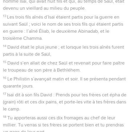
nommé Isaï, qui avait huit fils et qui, au temps de Saül, était
devenu un vieillard au milieu du peuple.
13
Les trois fils aînés d’Isaï étaient partis pour la guerre en
suivant Saül ; voici le nom de ses trois fils qui étaient partis
en guerre : l’aîné Éliab, le deuxième Abinadab, et le
troisième Chamma.
14
David était le plus jeune ; et lorsque les trois aînés furent
partis à la suite de Saül,
15
David s’en allait de chez Saül et revenait pour faire paître
le troupeau de son père à Bethléhem.
16
Le Philistin s’avançait matin et soir. Il se présenta pendant
quarante jours.
17
Isaï dit à son fils David : Prends pour tes frères cet épha de
(grain) rôti et ces dix pains, et porte-les vite à tes frères dans
le camp.
18
Tu apporteras aussi ces dix fromages au chef de leur
millier. Tu verras si tes frères se portent bien et tu prendras
un gage de leur part.