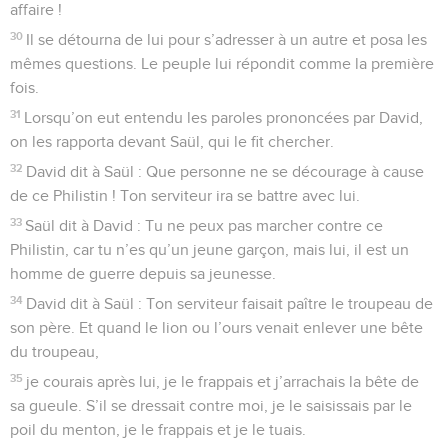
affaire !
30
Il se détourna de lui pour s’adresser à un autre et posa les
mêmes questions. Le peuple lui répondit comme la première
fois.
31
Lorsqu’on eut entendu les paroles prononcées par David,
on les rapporta devant Saül, qui le fit chercher.
32
David dit à Saül : Que personne ne se décourage à cause
de ce Philistin ! Ton serviteur ira se battre avec lui.
33
Saül dit à David : Tu ne peux pas marcher contre ce
Philistin, car tu n’es qu’un jeune garçon, mais lui, il est un
homme de guerre depuis sa jeunesse.
34
David dit à Saül : Ton serviteur faisait paître le troupeau de
son père. Et quand le lion ou l’ours venait enlever une bête
du troupeau,
35
je courais après lui, je le frappais et j’arrachais la bête de
sa gueule. S’il se dressait contre moi, je le saisissais par le
poil du menton, je le frappais et je le tuais.