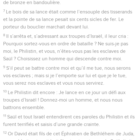
de bronze en bandoulière.
7
Le bois de sa lance était comme l’ensouple des tisserands
et la pointe de sa lance pesait six cents sicles de fer. Le
porteur du bouclier marchait devant lui.
8
Il s’arrêta et, s’adressant aux troupes d’Israël, il leur cria :
Pourquoi sortez-vous en ordre de bataille ? Ne suis-je pas
moi, le Philistin, et vous, n’êtes-vous pas les esclaves de
Saül ? Choisissez un homme qui descende contre moi.
9
S’il peut se battre contre moi et qu’il me tue, nous serons
vos esclaves ; mais si je l’emporte sur lui et que je le tue,
vous serez nos esclaves et vous nous servirez.
10
Le Philistin dit encore : Je lance en ce jour un défi aux
troupes d’Israël ! Donnez-moi un homme, et nous nous
battrons ensemble.
11
Saül et tout Israël entendirent ces paroles du Philistin et ils
furent terrifiés et saisis d’une grande crainte.
12
Or David était fils de cet Éphratien de Bethléhem de Juda,