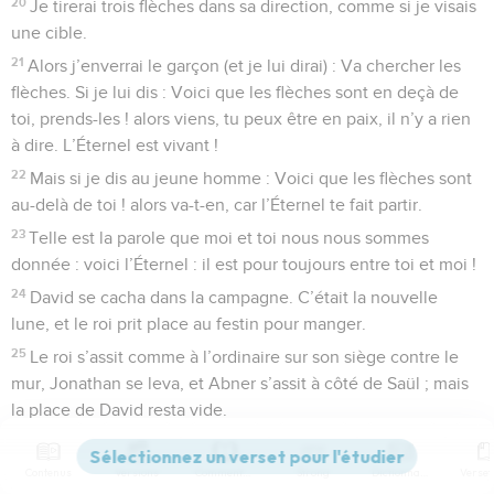
20
Je tirerai trois flèches dans sa direction, comme si je visais
une cible.
21
Alors j’enverrai le garçon (et je lui dirai) : Va chercher les
flèches. Si je lui dis : Voici que les flèches sont en deçà de
toi, prends-les ! alors viens, tu peux être en paix, il n’y a rien
à dire. L’Éternel est vivant !
22
Mais si je dis au jeune homme : Voici que les flèches sont
au-delà de toi ! alors va-t-en, car l’Éternel te fait partir.
23
Telle est la parole que moi et toi nous nous sommes
donnée : voici l’Éternel : il est pour toujours entre toi et moi !
24
David se cacha dans la campagne. C’était la nouvelle
lune, et le roi prit place au festin pour manger.
25
Le roi s’assit comme à l’ordinaire sur son siège contre le
mur, Jonathan se leva, et Abner s’assit à côté de Saül ; mais
la place de David resta vide.
26
Mais Saül ne dit rien ce jour-là ; car (se) disait-il, c’est par
hasard, il n’est pas pur, certainement il n’est pas pur.
Contenus
Versions
Commentaires
Strong
Dictionnaire