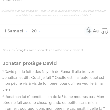
© Société biblique française – Bibli’O, 1978, avec autorisation. Pour vous procurer
une Bible imprimée, rendez-vous sur www.editionsbiblio.fr
1 Samuel
20
Seuls les Évangiles sont disponibles en vidéo pour le moment.
Jonatan protège David
1
David prit la fuite des Nayoth de Rama. Il alla trouver
Jonathan et dit : Qu’ai-je fait ? Quelle est ma faute, quel est
mon péché vis-à-vis de ton père, pour qu’il en veuille à ma
vie ?
2
Jonathan lui répondit : Loin de là ! tu ne mourras pas. Mon
père ne fait aucune chose, grande ou petite, sans m’en
informer ; pourquoi donc mon père me cacherait-il celle-là ?