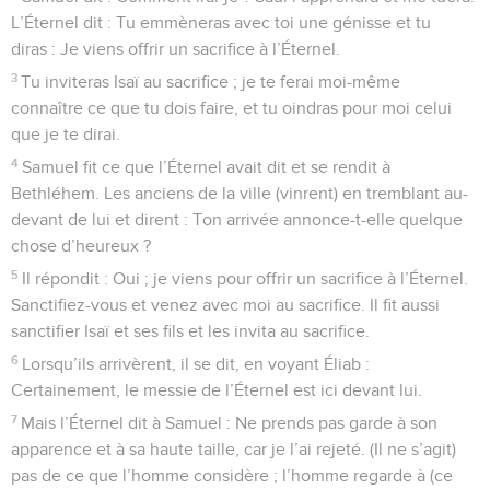
L’Éternel dit : Tu emmèneras avec toi une génisse et tu
diras : Je viens offrir un sacrifice à l’Éternel.
3
Tu inviteras Isaï au sacrifice ; je te ferai moi-même
connaître ce que tu dois faire, et tu oindras pour moi celui
que je te dirai.
4
Samuel fit ce que l’Éternel avait dit et se rendit à
Bethléhem. Les anciens de la ville (vinrent) en tremblant au-
devant de lui et dirent : Ton arrivée annonce-t-elle quelque
chose d’heureux ?
5
Il répondit : Oui ; je viens pour offrir un sacrifice à l’Éternel.
Sanctifiez-vous et venez avec moi au sacrifice. Il fit aussi
sanctifier Isaï et ses fils et les invita au sacrifice.
6
Lorsqu’ils arrivèrent, il se dit, en voyant Éliab :
Certainement, le messie de l’Éternel est ici devant lui.
7
Mais l’Éternel dit à Samuel : Ne prends pas garde à son
apparence et à sa haute taille, car je l’ai rejeté. (Il ne s’agit)
pas de ce que l’homme considère ; l’homme regarde à (ce