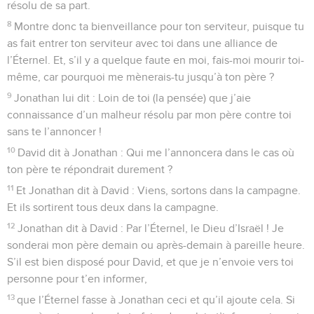
résolu de sa part.
8
Montre donc ta bienveillance pour ton serviteur, puisque tu
as fait entrer ton serviteur avec toi dans une alliance de
l’Éternel. Et, s’il y a quelque faute en moi, fais-moi mourir toi-
même, car pourquoi me mènerais-tu jusqu’à ton père ?
9
Jonathan lui dit : Loin de toi (la pensée) que j’aie
connaissance d’un malheur résolu par mon père contre toi
sans te l’annoncer !
10
David dit à Jonathan : Qui me l’annoncera dans le cas où
ton père te répondrait durement ?
11
Et Jonathan dit à David : Viens, sortons dans la campagne.
Et ils sortirent tous deux dans la campagne.
12
Jonathan dit à David : Par l’Éternel, le Dieu d’Israël ! Je
sonderai mon père demain ou après-demain à pareille heure.
S’il est bien disposé pour David, et que je n’envoie vers toi
personne pour t’en informer,
13
que l’Éternel fasse à Jonathan ceci et qu’il ajoute cela. Si