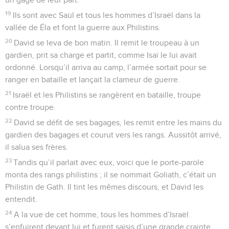
19
Ils sont avec Saül et tous les hommes d’Israël dans la
vallée de Éla et font la guerre aux Philistins.
20
David se leva de bon matin. Il remit le troupeau à un
gardien, prit sa charge et partit, comme Isaï le lui avait
ordonné. Lorsqu’il arriva au camp, l’armée sortait pour se
ranger en bataille et lançait la clameur de guerre.
21
Israël et les Philistins se rangèrent en bataille, troupe
contre troupe.
22
David se défit de ses bagages, les remit entre les mains du
gardien des bagages et courut vers les rangs. Aussitôt arrivé,
il salua ses frères.
23
Tandis qu’il parlait avec eux, voici que le porte-parole
monta des rangs philistins ; il se nommait Goliath, c’était un
Philistin de Gath. Il tint les mêmes discours, et David les
entendit.
24
A la vue de cet homme, tous les hommes d’Israël
s’enfuirent devant lui et furent saisis d’une grande crainte.