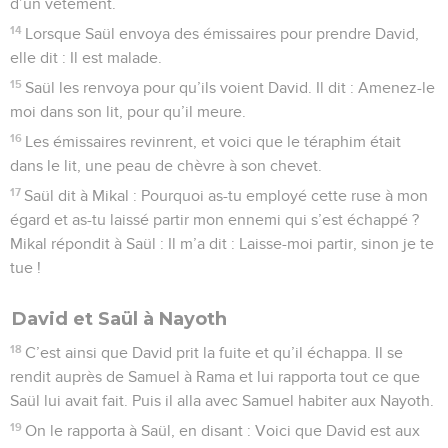
d’un vêtement.
14
Lorsque Saül envoya des émissaires pour prendre David,
elle dit : Il est malade.
15
Saül les renvoya pour qu’ils voient David. Il dit : Amenez-le
moi dans son lit, pour qu’il meure.
16
Les émissaires revinrent, et voici que le téraphim était
dans le lit, une peau de chèvre à son chevet.
17
Saül dit à Mikal : Pourquoi as-tu employé cette ruse à mon
égard et as-tu laissé partir mon ennemi qui s’est échappé ?
Mikal répondit à Saül : Il m’a dit : Laisse-moi partir, sinon je te
tue !
David et Saül à Nayoth
18
C’est ainsi que David prit la fuite et qu’il échappa. Il se
rendit auprès de Samuel à Rama et lui rapporta tout ce que
Saül lui avait fait. Puis il alla avec Samuel habiter aux Nayoth.
19
On le rapporta à Saül, en disant : Voici que David est aux