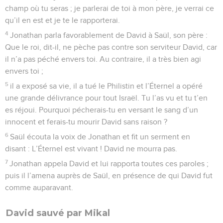
champ où tu seras ; je parlerai de toi à mon père, je verrai ce
qu’il en est et je te le rapporterai.
4
Jonathan parla favorablement de David à Saül, son père :
Que le roi, dit-il, ne pèche pas contre son serviteur David, car
il n’a pas péché envers toi. Au contraire, il a très bien agi
envers toi ;
5
il a exposé sa vie, il a tué le Philistin et l’Éternel a opéré
une grande délivrance pour tout Israël. Tu l’as vu et tu t’en
es réjoui. Pourquoi pécherais-tu en versant le sang d’un
innocent et ferais-tu mourir David sans raison ?
6
Saül écouta la voix de Jonathan et fit un serment en
disant : L’Éternel est vivant ! David ne mourra pas.
7
Jonathan appela David et lui rapporta toutes ces paroles ;
puis il l’amena auprès de Saül, en présence de qui David fut
comme auparavant.
David sauvé par Mikal