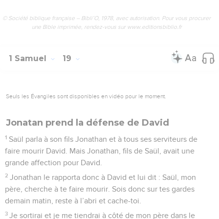
© Société biblique française – Bibli’O, 1978, avec autorisation. Pour vous procurer
une Bible imprimée, rendez-vous sur www.editionsbiblio.fr
1 Samuel
19
Seuls les Évangiles sont disponibles en vidéo pour le moment.
Jonatan prend la défense de David
1
Saül parla à son fils Jonathan et à tous ses serviteurs de
faire mourir David. Mais Jonathan, fils de Saül, avait une
grande affection pour David.
2
Jonathan le rapporta donc à David et lui dit : Saül, mon
père, cherche à te faire mourir. Sois donc sur tes gardes
demain matin, reste à l’abri et cache-toi.
3
Je sortirai et je me tiendrai à côté de mon père dans le