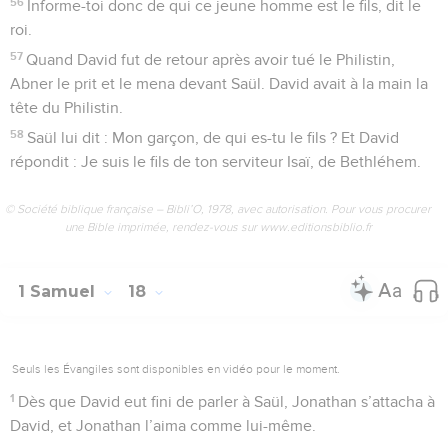
56
Informe-toi donc de qui ce jeune homme est le fils, dit le
roi.
57
Quand David fut de retour après avoir tué le Philistin,
Abner le prit et le mena devant Saül. David avait à la main la
tête du Philistin.
58
Saül lui dit : Mon garçon, de qui es-tu le fils ? Et David
répondit : Je suis le fils de ton serviteur Isaï, de Bethléhem.
© Société biblique française – Bibli’O, 1978, avec autorisation. Pour vous procurer
une Bible imprimée, rendez-vous sur www.editionsbiblio.fr
1 Samuel
18
Seuls les Évangiles sont disponibles en vidéo pour le moment.
1
Dès que David eut fini de parler à Saül, Jonathan s’attacha à
David, et Jonathan l’aima comme lui-même.