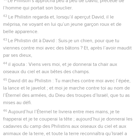
Le Philistin s’approcha peu à peu de David, précédé de
l’homme qui portait son bouclier.
42
Le Philistin regarda et, lorsqu’il aperçut David, il le
méprisa, ne voyant en lui qu’un jeune garçon roux et de
belle apparence.
43
Le Philistin dit à David : Suis-je un chien, pour que tu
viennes contre moi avec des bâtons ? Et, après l’avoir maudit
par ses dieux,
44
il ajouta : Viens vers moi, et je donnerai ta chair aux
oiseaux du ciel et aux bêtes des champs.
45
David dit au Philistin : Tu marches contre moi avec l’épée,
la lance et le javelot ; et moi je marche contre toi au nom de
l’Éternel des armées, du Dieu des troupes d’Israël, que tu as
mises au défi.
46
Aujourd’hui l’Éternel te livrera entre mes mains, je te
frapperai et je te couperai la tête ; aujourd’hui je donnerai les
cadavres du camp des Philistins aux oiseaux du ciel et aux
animaux de la terre, et toute la terre reconnaîtra qu’Israël a