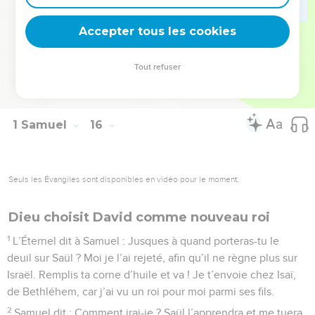
Samuel avait pris le deuil sur Saül, parce que l’Éternel avait
Accepter tous les cookies
eu du regret d’avoir fait régner Saül sur Israël.
© Société biblique française – Bibli’O, 1978, avec autorisation. Pour vous procurer
Tout refuser
une Bible imprimée, rendez-vous sur www.editionsbiblio.fr
1 Samuel
16
Seuls les Évangiles sont disponibles en vidéo pour le moment.
Dieu choisit David comme nouveau roi
1
L’Éternel dit à Samuel : Jusques à quand porteras-tu le
deuil sur Saül ? Moi je l’ai rejeté, afin qu’il ne règne plus sur
Israël. Remplis ta corne d’huile et va ! Je t’envoie chez Isaï,
de Bethléhem, car j’ai vu un roi pour moi parmi ses fils.
2
Samuel dit : Comment irai-je ? Saül l’apprendra et me tuera.