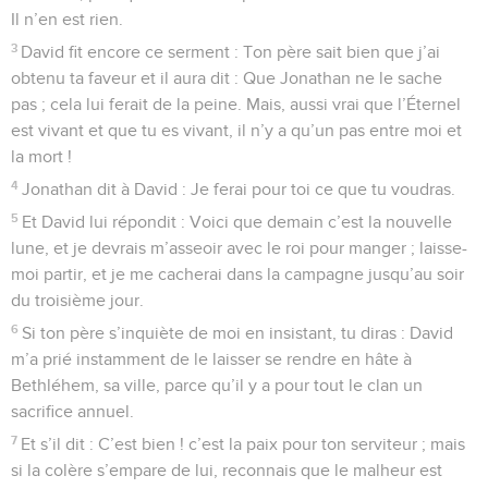
Il n’en est rien.
3
David fit encore ce serment : Ton père sait bien que j’ai
obtenu ta faveur et il aura dit : Que Jonathan ne le sache
pas ; cela lui ferait de la peine. Mais, aussi vrai que l’Éternel
est vivant et que tu es vivant, il n’y a qu’un pas entre moi et
la mort !
4
Jonathan dit à David : Je ferai pour toi ce que tu voudras.
5
Et David lui répondit : Voici que demain c’est la nouvelle
lune, et je devrais m’asseoir avec le roi pour manger ; laisse-
moi partir, et je me cacherai dans la campagne jusqu’au soir
du troisième jour.
6
Si ton père s’inquiète de moi en insistant, tu diras : David
m’a prié instamment de le laisser se rendre en hâte à
Bethléhem, sa ville, parce qu’il y a pour tout le clan un
sacrifice annuel.
7
Et s’il dit : C’est bien ! c’est la paix pour ton serviteur ; mais
si la colère s’empare de lui, reconnais que le malheur est