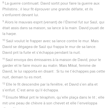
8
La guerre continuait. David sortit pour faire la guerre aux
Philistins ; il leur fit éprouver une grande défaite, et ils
s’enfuirent devant lui.
9
Alors le mauvais esprit (venant) de l’Éternel fut sur Saül, qui
était assis dans sa maison, sa lance à la main. David jouait de
la harpe.
10
Saül voulut le frapper avec sa lance contre le mur. Mais
David se dégagea de Saül qui frappa le mur de sa lance.
David prit la fuite et s’échappa pendant la nuit.
11
Saül envoya des émissaires à la maison de David, pour le
garder et le faire mourir au matin. Mais Mikal, femme de
David, le lui rapporta en disant : Si tu ne t’échappes pas cette
nuit, demain tu es mort.
12
Elle le fit descendre par la fenêtre, et David s’en alla et
s’enfuit. C’est ainsi qu’il échappa.
13
Ensuite Mikal prit le téraphim, qu’elle plaça dans le lit ; elle
mit une peau de chèvre à son chevet et elle l’enveloppa