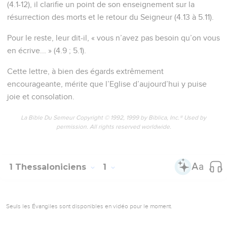
(4.1-12), il clarifie un point de son enseignement sur la
résurrection des morts et le retour du Seigneur (4.13 à 5.11).
Pour le reste, leur dit-il, « vous n’avez pas besoin qu’on vous
en écrive... » (4.9 ; 5.1).
Cette lettre, à bien des égards extrêmement
encourageante, mérite que l’Eglise d’aujourd’hui y puise
joie et consolation.
La Bible Du Semeur Copyright © 1992, 1999 by Biblica, Inc.® Used by
permission. All rights reserved worldwide.
1 Thessaloniciens
1
Seuls les Évangiles sont disponibles en vidéo pour le moment.