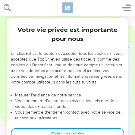
au nom du Seigneur Jésus en exprimant par lui votre
reconnaissance à Dieu le Père.
Segond 21
Les rapports personnels dans la vie nouvelle
Votre vie privée est importante
Colossiens
3
18
Femmes, soumettez-vous à votre mari comme il convient
pour nous
dans le Seigneur.
19
Maris, aimez votre femme et ne vous aigrissez pas contre
En cliquant sur le bouton « Accepter tous les cookies », vous
elle.
acceptez que TopChrétien utilise des traceurs (comme des
20
cookies ou l'identifiant unique de votre compte utilisateur) et
Enfants, obéissez en tout à vos parents, car cela est
traite vos données à caractère personnel (comme vos
agréable au Seigneur.
données de navigation et les informations renseignées dans
21
Pères, n'exaspérez pas vos enfants, de peur qu'ils ne se
votre compte utilisateur) dans les buts suivants :
découragent.
Mesurer l'audience de notre service
22
Esclaves, obéissez en tout à vos maîtres terrestres, et pas
Vous permettre d'utiliser des services tiers tels que de la
seulement sous leurs yeux, comme le feraient des êtres
vidéo, des cartes du monde…
Vous permettre d'entrer en contact avec notre service de
désireux de plaire aux hommes, mais avec sincérité de cœur,
relation aux utilisateurs.
dans la crainte de Dieu.
23
Tout ce que vous faites, faites-le de tout votre cœur,
Choisir mes cookies