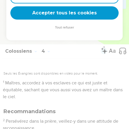
comme pour le Seigneur et non pour des hommes,
24
sachant que vous recevrez du Seigneur un héritage pour
Accepter tous les cookies
récompense. [En effet, ] le Seigneur que vous servez, c’est
Christ.
Tout refuser
25
Mais celui qui agit injustement recevra le salaire de son
injustice, et il n'y a pas de favoritisme.
Colossiens
4
Seuls les Évangiles sont disponibles en vidéo pour le moment.
1
Maîtres, accordez à vos esclaves ce qui est juste et
équitable, sachant que vous aussi vous avez un maître dans
le ciel.
Recommandations
2
Persévérez dans la prière, veillez-y dans une attitude de
reconnaissance.