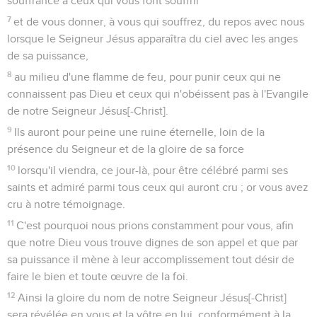
souffrance à ceux qui vous font souffrir
7
et de vous donner, à vous qui souffrez, du repos avec nous
lorsque le Seigneur Jésus apparaîtra du ciel avec les anges
de sa puissance,
8
au milieu d'une flamme de feu, pour punir ceux qui ne
connaissent pas Dieu et ceux qui n'obéissent pas à l'Evangile
de notre Seigneur Jésus[-Christ].
9
Ils auront pour peine une ruine éternelle, loin de la
présence du Seigneur et de la gloire de sa force
10
lorsqu'il viendra, ce jour-là, pour être célébré parmi ses
saints et admiré parmi tous ceux qui auront cru ; or vous avez
cru à notre témoignage.
11
C'est pourquoi nous prions constamment pour vous, afin
que notre Dieu vous trouve dignes de son appel et que par
sa puissance il mène à leur accomplissement tout désir de
faire le bien et toute œuvre de la foi.
12
Ainsi la gloire du nom de notre Seigneur Jésus[-Christ]
sera révélée en vous et la vôtre en lui, conformément à la