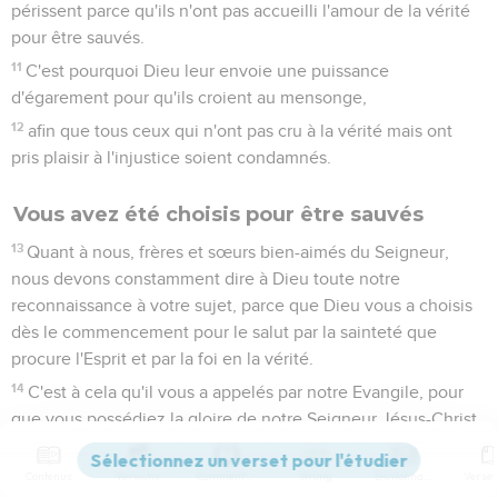
périssent parce qu'ils n'ont pas accueilli l'amour de la vérité
pour être sauvés.
11
C'est pourquoi Dieu leur envoie une puissance
d'égarement pour qu'ils croient au mensonge,
12
afin que tous ceux qui n'ont pas cru à la vérité mais ont
pris plaisir à l'injustice soient condamnés.
Vous avez été choisis pour être sauvés
13
Quant à nous, frères et sœurs bien-aimés du Seigneur,
nous devons constamment dire à Dieu toute notre
reconnaissance à votre sujet, parce que Dieu vous a choisis
dès le commencement pour le salut par la sainteté que
procure l'Esprit et par la foi en la vérité.
14
C'est à cela qu'il vous a appelés par notre Evangile, pour
que vous possédiez la gloire de notre Seigneur Jésus-Christ.
15
Ainsi donc, frères et sœurs, tenez ferme et retenez les
Contenus
Versions
Commentaires
Strong
Dictionnaire
enseignements que nous vous avons transmis, soit