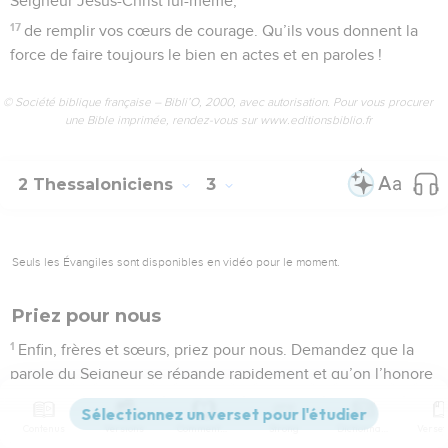
Seigneur Jésus-Christ lui-même,
17
de remplir vos cœurs de courage. Qu’ils vous donnent la
force de faire toujours le bien en actes et en paroles !
© Société biblique française – Bibli’O, 2000, avec autorisation. Pour vous procurer
une Bible imprimée, rendez-vous sur www.editionsbiblio.fr
2 Thessaloniciens
3
Seuls les Évangiles sont disponibles en vidéo pour le moment.
Priez pour nous
1
Enfin, frères et sœurs, priez pour nous. Demandez que la
parole du Seigneur se répande rapidement et qu’on l’honore
partout, comme on le fait chez vous.
2
Priez aussi pour que nous soyons libérés des gens mauvais
Contenus
Versions
Commentaires
Strong
Dictionnaire