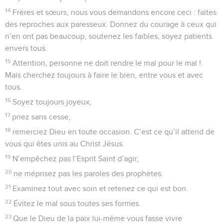
14
Frères et sœurs, nous vous demandons encore ceci : faites
des reproches aux paresseux. Donnez du courage à ceux qui
n’en ont pas beaucoup, soutenez les faibles, soyez patients
envers tous.
15
Attention, personne ne doit rendre le mal pour le mal !
Mais cherchez toujours à faire le bien, entre vous et avec
tous.
16
Soyez toujours joyeux,
17
priez sans cesse,
18
remerciez Dieu en toute occasion. C’est ce qu’il attend de
vous qui êtes unis au Christ Jésus.
19
N’empêchez pas l’Esprit Saint d’agir,
20
ne méprisez pas les paroles des prophètes.
21
Examinez tout avec soin et retenez ce qui est bon.
22
Évitez le mal sous toutes ses formes.
23
Que le Dieu de la paix lui-même vous fasse vivre