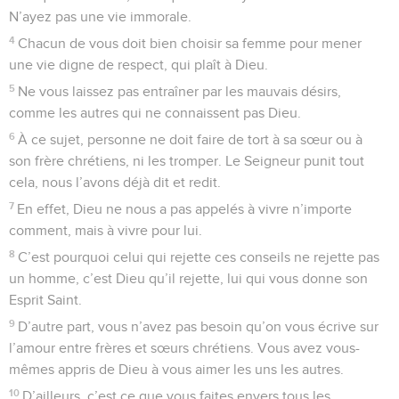
N’ayez pas une vie immorale.
4
Chacun de vous doit bien choisir sa femme pour mener
une vie digne de respect, qui plaît à Dieu.
5
Ne vous laissez pas entraîner par les mauvais désirs,
comme les autres qui ne connaissent pas Dieu.
6
À ce sujet, personne ne doit faire de tort à sa sœur ou à
son frère chrétiens, ni les tromper. Le Seigneur punit tout
cela, nous l’avons déjà dit et redit.
7
En effet, Dieu ne nous a pas appelés à vivre n’importe
comment, mais à vivre pour lui.
8
C’est pourquoi celui qui rejette ces conseils ne rejette pas
un homme, c’est Dieu qu’il rejette, lui qui vous donne son
Esprit Saint.
9
D’autre part, vous n’avez pas besoin qu’on vous écrive sur
l’amour entre frères et sœurs chrétiens. Vous avez vous-
mêmes appris de Dieu à vous aimer les uns les autres.
10
D’ailleurs, c’est ce que vous faites envers tous les