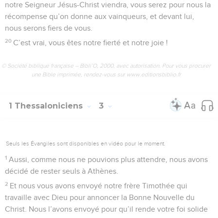
notre Seigneur Jésus-Christ viendra, vous serez pour nous la
récompense qu’on donne aux vainqueurs, et devant lui,
nous serons fiers de vous.
20
C’est vrai, vous êtes notre fierté et notre joie !
© Société biblique française – Bibli’O, 2000, avec autorisation. Pour vous procurer
une Bible imprimée, rendez-vous sur www.editionsbiblio.fr
1 Thessaloniciens
3
Seuls les Évangiles sont disponibles en vidéo pour le moment.
1
Aussi, comme nous ne pouvions plus attendre, nous avons
décidé de rester seuls à Athènes.
2
Et nous vous avons envoyé notre frère Timothée qui
travaille avec Dieu pour annoncer la Bonne Nouvelle du
Christ. Nous l’avons envoyé pour qu’il rende votre foi solide