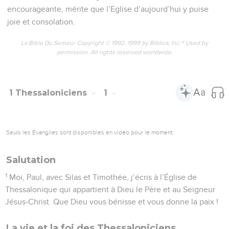
encourageante, mérite que l’Eglise d’aujourd’hui y puise
joie et consolation.
La Bible Du Semeur Copyright © 1992, 1999 by Biblica, Inc.® Used by
permission. All rights reserved worldwide.
1 Thessaloniciens
1
Seuls les Évangiles sont disponibles en vidéo pour le moment.
Salutation
1
Moi, Paul, avec Silas et Timothée, j’écris à l’Église de
Thessalonique qui appartient à Dieu le Père et au Seigneur
Jésus-Christ. Que Dieu vous bénisse et vous donne la paix !
La vie et la foi des Thessaloniciens