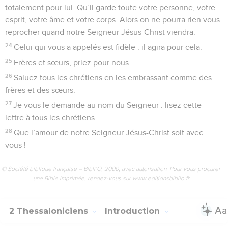
totalement pour lui. Qu’il garde toute votre personne, votre
esprit, votre âme et votre corps. Alors on ne pourra rien vous
reprocher quand notre Seigneur Jésus-Christ viendra.
24
Celui qui vous a appelés est fidèle : il agira pour cela.
25
Frères et sœurs, priez pour nous.
26
Saluez tous les chrétiens en les embrassant comme des
frères et des sœurs.
27
Je vous le demande au nom du Seigneur : lisez cette
lettre à tous les chrétiens.
28
Que l’amour de notre Seigneur Jésus-Christ soit avec
vous !
© Société biblique française – Bibli’O, 2000, avec autorisation. Pour vous procurer
une Bible imprimée, rendez-vous sur www.editionsbiblio.fr
2 Thessaloniciens
Introduction