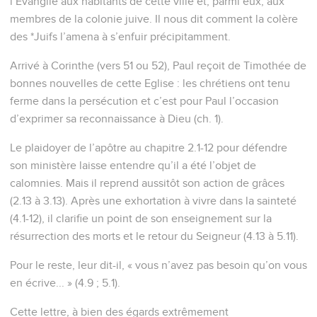
l’Evangile aux habitants de cette ville et, parmi eux, aux
membres de la colonie juive. Il nous dit comment la colère
des *Juifs l’amena à s’enfuir précipitamment.
Arrivé à Corinthe (vers 51 ou 52), Paul reçoit de Timothée de
bonnes nouvelles de cette Eglise : les chrétiens ont tenu
ferme dans la persécution et c’est pour Paul l’occasion
d’exprimer sa reconnaissance à Dieu (ch. 1).
Le plaidoyer de l’apôtre au chapitre 2.1-12 pour défendre
son ministère laisse entendre qu’il a été l’objet de
calomnies. Mais il reprend aussitôt son action de grâces
(2.13 à 3.13). Après une exhortation à vivre dans la sainteté
(4.1-12), il clarifie un point de son enseignement sur la
résurrection des morts et le retour du Seigneur (4.13 à 5.11).
Pour le reste, leur dit-il, « vous n’avez pas besoin qu’on vous
en écrive... » (4.9 ; 5.1).
Cette lettre, à bien des égards extrêmement