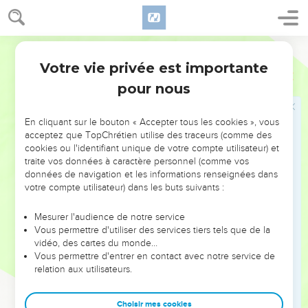
courage.
12
Épafras, qui est de chez vous, vous salue. Ce serviteur du
Parole de Vie
Christ Jésus combat pour vous dans ses prières. En effet, il
Votre vie privée est importante
demande que vous restiez parfaitement chrétiens et toujours
Colossiens
4
en accord avec ce que Dieu veut.
pour nous
13
Il travaille beaucoup pour vous, pour les chrétiens de
Laodicée et pour ceux de Hiérapolis : j’en suis témoin.
En cliquant sur le bouton « Accepter tous les cookies », vous
acceptez que TopChrétien utilise des traceurs (comme des
14
Luc, notre ami médecin, vous salue, ainsi que Démas.
cookies ou l'identifiant unique de votre compte utilisateur) et
traite vos données à caractère personnel (comme vos
15
Saluez les frères et sœurs chrétiens qui sont à Laodicée,
données de navigation et les informations renseignées dans
avec Nimfa et avec la communauté qui se réunit dans sa
votre compte utilisateur) dans les buts suivants :
maison.
16
Lisez cette lettre chez vous. Ensuite, donnez-la à l’Église
Mesurer l'audience de notre service
Vous permettre d'utiliser des services tiers tels que de la
de Laodicée pour que les chrétiens de cette ville la lisent
vidéo, des cartes du monde…
aussi. Et vous, lisez la lettre qui arrivera de Laodicée.
Vous permettre d'entrer en contact avec notre service de
17
relation aux utilisateurs.
Dites à Arkippe : « Attention ! Tu es chargé d’un travail au
service du Seigneur, fais-le correctement ! »
Choisir mes cookies
18
Voici la salutation que moi, Paul, je vous écris de ma main.