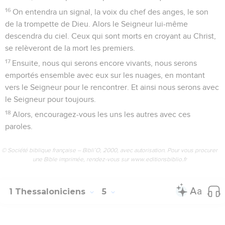
16
On entendra un signal, la voix du chef des anges, le son
de la trompette de Dieu. Alors le Seigneur lui-même
descendra du ciel. Ceux qui sont morts en croyant au Christ,
se relèveront de la mort les premiers.
17
Ensuite, nous qui serons encore vivants, nous serons
emportés ensemble avec eux sur les nuages, en montant
vers le Seigneur pour le rencontrer. Et ainsi nous serons avec
le Seigneur pour toujours.
18
Alors, encouragez-vous les uns les autres avec ces
paroles.
© Société biblique française – Bibli’O, 2000, avec autorisation. Pour vous procurer
une Bible imprimée, rendez-vous sur www.editionsbiblio.fr
1 Thessaloniciens
5