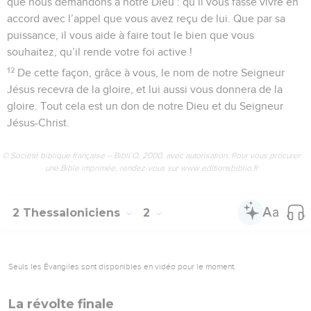
que nous demandons à notre Dieu : qu’il vous fasse vivre en
accord avec l’appel que vous avez reçu de lui. Que par sa
puissance, il vous aide à faire tout le bien que vous
souhaitez, qu’il rende votre foi active !
12
De cette façon, grâce à vous, le nom de notre Seigneur
Jésus recevra de la gloire, et lui aussi vous donnera de la
gloire. Tout cela est un don de notre Dieu et du Seigneur
Jésus-Christ.
© Société biblique française – Bibli’O, 2000, avec autorisation. Pour vous procurer
une Bible imprimée, rendez-vous sur www.editionsbiblio.fr
2 Thessaloniciens
2
Seuls les Évangiles sont disponibles en vidéo pour le moment.
La révolte finale