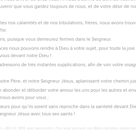
venir que vous gardez toujours de nous, et de votre désir de nous
utes nos calamités et de nos tribulations, frères, nous avons trou
foi.
ons, puisque vous demeurez fermes dans le Seigneur.
âces nous pouvons rendre à Dieu à votre sujet, pour toute la joi
vous devant notre Dieu !
 adressons de très instantes supplications, afin de voir votre visa
tre Père, et notre Seigneur Jésus, aplanissent notre chemin jus
e abonder et déborder votre amour les uns pour les autres et en
 nous avons pour vous ;
cœurs pour qu’ils soient sans reproche dans la sainteté devant Di
igneur Jésus avec tous ses saints !
e – Bibli’O, 1978, avec autorisation. Pour vous procurer une Bible imprimée, rendez-vo