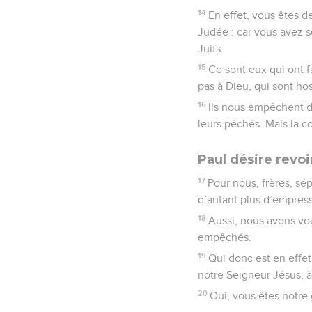
14
En effet, vous êtes d
Judée : car vous avez so
Juifs.
15
Ce sont eux qui ont f
pas à Dieu, qui sont ho
16
Ils nous empêchent de
leurs péchés. Mais la col
Paul désire revoi
17
Pour nous, frères, s
d’autant plus d’empresse
18
Aussi, nous avons vou
empêchés.
19
Qui donc est en effet
notre Seigneur Jésus, 
20
Oui, vous êtes notre g