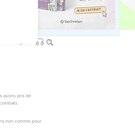
us sur www.editionsbiblio.fr
us avons pris de
 combats.
lons non comme pour