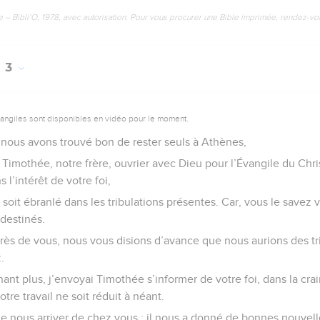
e – Bibli’O, 1978, avec autorisation. Pour vous procurer une Bible imprimée, rendez-vo
3
vangiles sont disponibles en vidéo pour le moment.
, nous avons trouvé bon de rester seuls à Athènes,
imothée, notre frère, ouvrier avec Dieu pour l’Évangile du Chris
 l’intérêt de votre foi,
oit ébranlé dans les tribulations présentes. Car, vous le savez
destinés.
ès de vous, nous vous disions d’avance que nous aurions des trib
.
nant plus, j’envoyai Timothée s’informer de votre foi, dans la cra
otre travail ne soit réduit à néant.
e nous arriver de chez vous ; il nous a donné de bonnes nouvelle