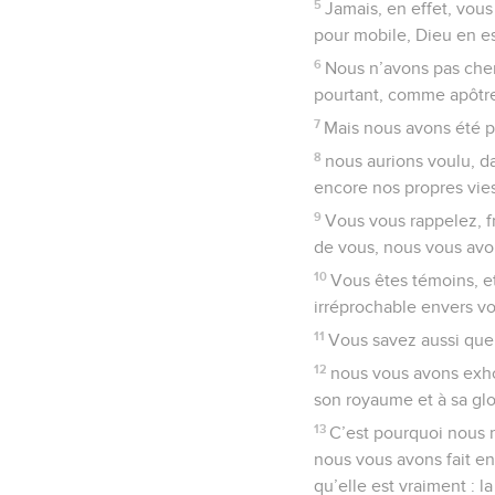
5
Jamais, en effet, vous
pour mobile, Dieu en e
6
Nous n’avons pas cher
pourtant, comme apôtre
7
Mais nous avons été p
8
nous aurions voulu, d
encore nos propres vies
9
Vous vous rappelez, fr
de vous, nous vous avo
10
Vous êtes témoins, e
irréprochable envers vo
11
Vous savez aussi que
12
nous vous avons exho
son royaume et à sa glo
13
C’est pourquoi nous 
nous vous avons fait e
qu’elle est vraiment : l