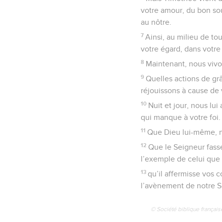
votre amour, du bon sou
au nôtre.
7
Ainsi, au milieu de to
votre égard, dans votre 
8
Maintenant, nous viv
9
Quelles actions de gr
réjouissons à cause de 
10
Nuit et jour, nous lui
qui manque à votre foi.
11
Que Dieu lui-même, no
12
Que le Seigneur fass
l’exemple de celui que
13
qu’il affermisse vos 
l’avènement de notre Se
© Société biblique français