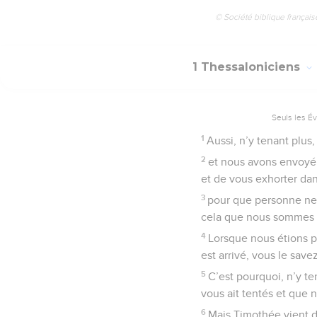
© Société biblique français
1 Thessaloniciens
Seuls les É
1
Aussi, n’y tenant plus
2
et nous avons envoyé T
et de vous exhorter dans
3
pour que personne ne s
cela que nous sommes 
4
Lorsque nous étions pr
est arrivé, vous le savez
5
C’est pourquoi, n’y te
vous ait tentés et que n
6
Mais Timothée vient d