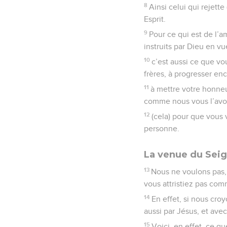
8
Ainsi celui qui rejett
Esprit.
9
Pour ce qui est de l’
instruits par Dieu en v
10
c’est aussi ce que vo
frères, à progresser enc
11
à mettre votre honneur
comme nous vous l’av
12
(cela) pour que vous
personne.
La venue du Sei
13
Nous ne voulons pas, 
vous attristiez pas com
14
En effet, si nous cro
aussi par Jésus, et avec
15
Voici, en effet, ce q