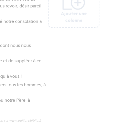
 revoir, désir pareil
Ajouter une
Ajouter une
Ajouter une
Ajouter une
Ajouter une
Ajouter une
colonne
colonne
colonne
colonne
colonne
colonne
vé notre consolation à
e dont nous nous
ge et de suppléer à ce
qu’à vous !
vers tous les hommes, à
eu notre Père, à
us sur www.editionsbiblio.fr