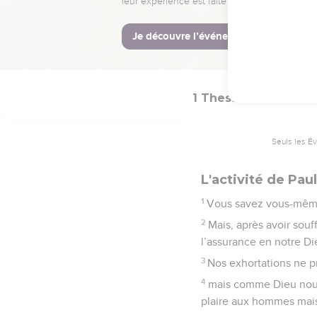
venir.
© Société biblique français
1 Thessaloniciens
Seuls les É
L'activité de Pau
1
Vous savez vous-mêmes,
2
Mais, après avoir souf
l’assurance en notre D
3
Nos exhortations ne pro
4
mais comme Dieu nous 
plaire aux hommes mais