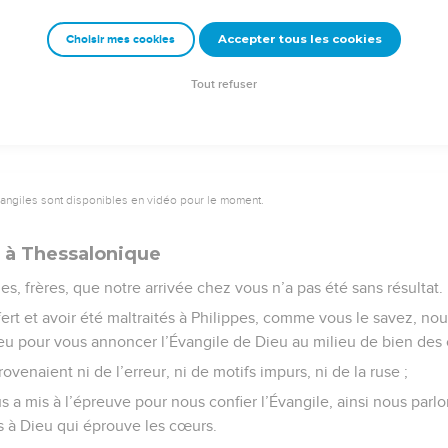
Accepter tous les cookies
Choisir mes cookies
e – Bibli’O, 1978, avec autorisation. Pour vous procurer une Bible imprimée, rendez-vo
Tout refuser
2
vangiles sont disponibles en vidéo pour le moment.
l à Thessalonique
 frères, que notre arrivée chez vous n’a pas été sans résultat.
fert et avoir été maltraités à Philippes, comme vous le savez, no
ieu pour vous annoncer l’Évangile de Dieu au milieu de bien des
venaient ni de l’erreur, ni de motifs impurs, ni de la ruse ;
a mis à l’épreuve pour nous confier l’Évangile, ainsi nous par
 à Dieu qui éprouve les cœurs.