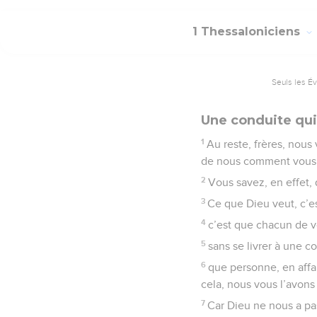
1 Thessaloniciens
Seuls les É
Une conduite qui 
1
Au reste, frères, nou
de nous comment vous de
2
Vous savez, en effet,
3
Ce que Dieu veut, c’es
4
c’est que chacun de vo
5
sans se livrer à une 
6
que personne, en affai
cela, nous vous l’avons 
7
Car Dieu ne nous a pas