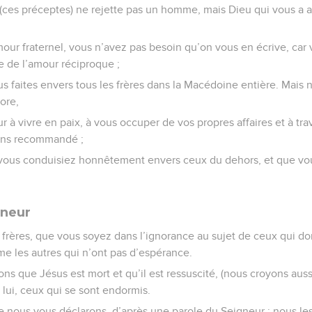
e (ces préceptes) ne rejette pas un homme, mais Dieu qui vous a 
amour fraternel, vous n’avez pas besoin qu’on vous en écrive, c
ue de l’amour réciproque ;
us faites envers tous les frères dans la Macédoine entière. Mais
ore,
 à vivre en paix, à vous occuper de vos propres affaires et à tra
ons recommandé ;
 vous conduisiez honnêtement envers ceux du dehors, et que vo
gneur
frères, que vous soyez dans l’ignorance au sujet de ceux qui do
me les autres qui n’ont pas d’espérance.
yons que Jésus est mort et qu’il est ressuscité, (nous croyons au
 lui, ceux qui se sont endormis.
ue nous vous déclarons, d’après une parole du Seigneur : nous les