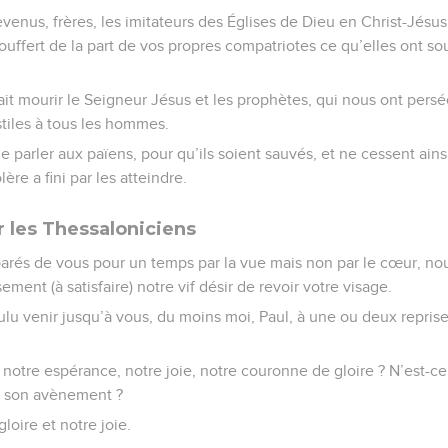
evenus, frères, les imitateurs des Églises de Dieu en Christ-Jésus
uffert de la part de vos propres compatriotes ce qu’elles ont sou
ait mourir le Seigneur Jésus et les prophètes, qui nous ont persé
stiles à tous les hommes.
 parler aux païens, pour qu’ils soient sauvés, et ne cessent ain
ère a fini par les atteindre.
r les Thessaloniciens
éparés de vous pour un temps par la vue mais non par le cœur, n
ment (à satisfaire) notre vif désir de revoir votre visage.
lu venir jusqu’à vous, du moins moi, Paul, à une ou deux repris
 notre espérance, notre joie, notre couronne de gloire ? N’est-ce
à son avènement ?
loire et notre joie.