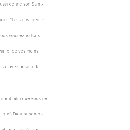
aussi donné son Saint-
ar vous êtes vous-mêmes
 nous vous exhortons,
vailler de vos mains,
us n’ayez besoin de
rment, afin que vous ne
ssi que) Dieu ramènera
 vivants, restés pour