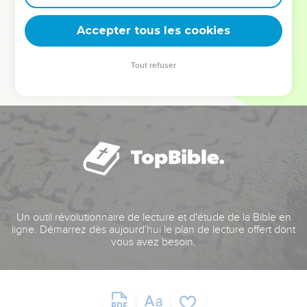
deviennent vos tremplins. Que vous guidiez un ministère, une
équipe, un groupe ou une famille, leur expérience est faite
Accepter tous les cookies
pour vous.
Tout refuser
Je découvre l’événement
Un outil révolutionnaire de lecture et d'étude de la Bible en
ligne. Démarrez dès aujourd'hui le plan de lecture offert dont
vous avez besoin.