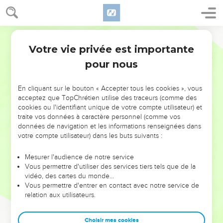
Votre vie privée est importante
pour nous
NE MANQUEZ PAS L’ÉVÉNEMENT
En cliquant sur le bouton « Accepter tous les cookies », vous
DE L’ANNÉE !
acceptez que TopChrétien utilise des traceurs (comme des
cookies ou l'identifiant unique de votre compte utilisateur) et
ET SI LEURS ERREURS POUVAIENT VOUS ÉVITER LES
traite vos données à caractère personnel (comme vos
VOTRES ?
données de navigation et les informations renseignées dans
votre compte utilisateur) dans les buts suivants :
On admire souvent les leaders pour leurs réussites, leur impact,
leur foi ou leur vision. Mais on voit moins les doutes, les erreurs
Mesurer l'audience de notre service
Vous permettre d'utiliser des services tiers tels que de la
et les saisons difficiles qu'ils ont traversés, alors même que ce
vidéo, des cartes du monde…
sont elles qui les ont façonnés.
Vous permettre d'entrer en contact avec notre service de
relation aux utilisateurs.
Dans cette conférence, leaders, entrepreneurs, et responsables
reviennent sur les erreurs marquantes de leur parcours et les
clés pour avancer avec plus de sagesse afin que leurs erreurs
Choisir mes cookies