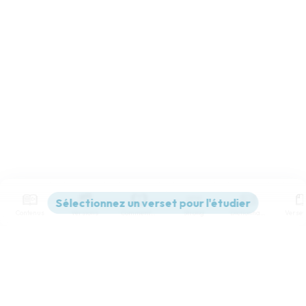
Contenus
Versions
Commentaires
Strong
Dictionnaire
Paramètres de lecture
Afficher les numéros de versets