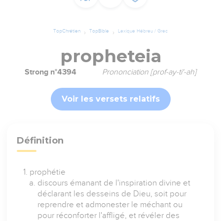
TopChrétien
TopBible
Lexique Hébreu / Grec
propheteia
Strong n°4394
Prononciation [prof-ay-ti'-ah]
Voir les versets relatifs
Définition
prophétie
discours émanant de l'inspiration divine et
déclarant les desseins de Dieu, soit pour
reprendre et admonester le méchant ou
pour réconforter l'affligé, et révéler des