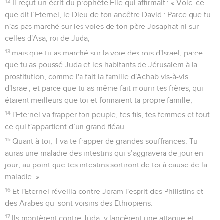
12
Il reçut un écrit du prophète Elie qui affirmait : « Voici ce
que dit l’Eternel, le Dieu de ton ancêtre David : Parce que tu
n'as pas marché sur les voies de ton père Josaphat ni sur
celles d'Asa, roi de Juda,
13
mais que tu as marché sur la voie des rois d'Israël, parce
que tu as poussé Juda et les habitants de Jérusalem à la
prostitution, comme l'a fait la famille d'Achab vis-à-vis
d'Israël, et parce que tu as même fait mourir tes frères, qui
étaient meilleurs que toi et formaient ta propre famille,
14
l'Eternel va frapper ton peuple, tes fils, tes femmes et tout
ce qui t'appartient d’un grand fléau.
15
Quant à toi, il va te frapper de grandes souffrances. Tu
auras une maladie des intestins qui s’aggravera de jour en
jour, au point que tes intestins sortiront de toi à cause de la
maladie. »
16
Et l'Eternel réveilla contre Joram l'esprit des Philistins et
des Arabes qui sont voisins des Ethiopiens.
17
Ils montèrent contre Juda, y lancèrent une attaque et