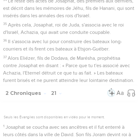
Le reste des actes de Josaphat, des premiers aux derniers,
est décrit dans les mémoires de Jéhu, fils de Hanani, qui sont
insérés dans les annales des rois d'Israël.
35
Après cela, Josaphat, roi de Juda, s'associa avec le roi
d'Israël, Achazia, qui avait une conduite coupable.
36
Il s'associa avec lui pour construire des bateaux long-
courriers et ils firent ces bateaux à Etsjon-Guéber.
37
Alors Eliézer, fils de Dodava, de Marésha, prophétisa
contre Josaphat en disant : « Parce que tu t'es associé avec
Achazia, l'Eternel détruit ce que tu as fait. » Les bateaux
furent brisés et ne purent atteindre leur lointaine destination.
2 Chroniques
21
Seuls les Évangiles sont disponibles en vidéo pour le moment.
1
Josaphat se coucha avec ses ancêtres et il fut enterré à
leurs côtés dans la ville de David. Son fils Joram devint roi à