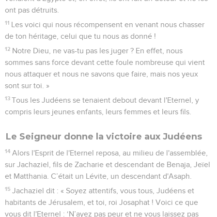
ont pas détruits.
11
Les voici qui nous récompensent en venant nous chasser
de ton héritage, celui que tu nous as donné !
12
Notre Dieu, ne vas-tu pas les juger ? En effet, nous
sommes sans force devant cette foule nombreuse qui vient
nous attaquer et nous ne savons que faire, mais nos yeux
sont sur toi. »
13
Tous les Judéens se tenaient debout devant l'Eternel, y
compris leurs jeunes enfants, leurs femmes et leurs fils.
Le Seigneur donne la victoire aux Judéens
14
Alors l'Esprit de l'Eternel reposa, au milieu de l'assemblée,
sur Jachaziel, fils de Zacharie et descendant de Benaja, Jeïel
et Matthania. C’était un Lévite, un descendant d'Asaph.
15
Jachaziel dit : « Soyez attentifs, vous tous, Judéens et
habitants de Jérusalem, et toi, roi Josaphat ! Voici ce que
vous dit l'Eternel : ‘N’ayez pas peur et ne vous laissez pas