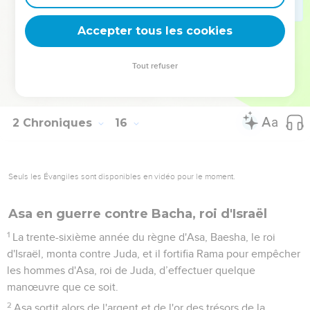
vie.
18
Il déposa dans la maison de Dieu les offrandes consacrées
Accepter tous les cookies
par son père et par lui-même : de l'argent, de l'or et divers
objets.
Tout refuser
19
Il n'y eut aucune guerre jusqu'à la trente-cinquième année
du règne d'Asa.
2 Chroniques
16
Seuls les Évangiles sont disponibles en vidéo pour le moment.
Asa en guerre contre Bacha, roi d'Israël
1
La trente-sixième année du règne d'Asa, Baesha, le roi
d'Israël, monta contre Juda, et il fortifia Rama pour empêcher
les hommes d'Asa, roi de Juda, d’effectuer quelque
manœuvre que ce soit.
2
Asa sortit alors de l'argent et de l'or des trésors de la