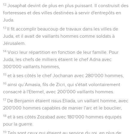
12
Josaphat devint de plus en plus puissant. Il construisit des
forteresses et des villes destinées à servir d'entrepôts en
Juda.
13
Il fit accomplir beaucoup de travaux dans les villes de
Juda, et il avait de vaillants hommes comme soldats à
Jérusalem.
14
Voici leur répartition en fonction de leur famille. Pour
Juda, les chefs de milliers étaient le chef Adna avec
300'000 vaillants hommes,
15
et à ses côtés le chef Jochanan avec 280'000 hommes,
16
ainsi qu’Amasia, fils de Zicri, qui s'était volontairement
consacré à l'Eternel, avec 200'000 vaillants hommes.
17
De Benjamin étaient issus Eliada, un vaillant homme, avec
200'000 hommes capables de manier l'arc et le bouclier,
18
et à ses côtés Zozabad avec 180'000 hommes équipés
pour la guerre.
19
Tels sont ceux qui étaient au service du roi, en plus de