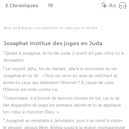
2 Chroniques
19
Seuls les Évangiles sont disponibles en vidéo pour le moment.
Josaphat institue des juges en Juda
1
Quant à Josaphat, le roi de Juda, il revint en paix chez lui à
Jérusalem.
2
Le voyant Jéhu, fils de Hanani, alla à la rencontre du roi
Josaphat et lui dit : « Doit-on venir en aide au méchant et
aimes-tu ceux qui détestent l'Eternel ? A cause de cela,
l'Eternel est irrité contre toi.
3
Cependant, il a trouvé de bonnes choses en toi, car tu as
fait disparaître du pays les poteaux sacrés et tu as appliqué
ton cœur à chercher Dieu. »
4
Josaphat se réinstalla à Jérusalem, puis il se remit à visiter
le peuple, depuis Beer-Shéba jusqu'à la région montagneuse