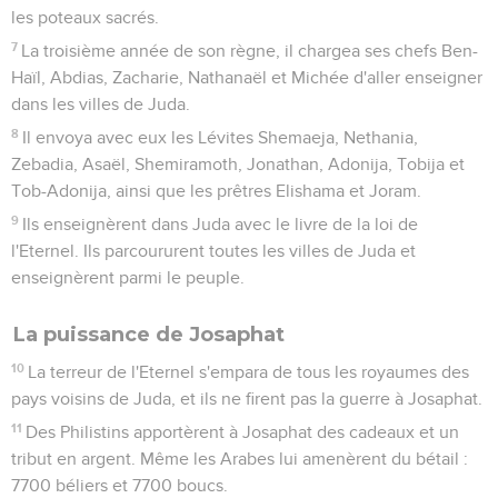
les poteaux sacrés.
7
La troisième année de son règne, il chargea ses chefs Ben-
Haïl, Abdias, Zacharie, Nathanaël et Michée d'aller enseigner
dans les villes de Juda.
8
Il envoya avec eux les Lévites Shemaeja, Nethania,
Zebadia, Asaël, Shemiramoth, Jonathan, Adonija, Tobija et
Tob-Adonija, ainsi que les prêtres Elishama et Joram.
9
Ils enseignèrent dans Juda avec le livre de la loi de
l'Eternel. Ils parcoururent toutes les villes de Juda et
enseignèrent parmi le peuple.
La puissance de Josaphat
10
La terreur de l'Eternel s'empara de tous les royaumes des
pays voisins de Juda, et ils ne firent pas la guerre à Josaphat.
11
Des Philistins apportèrent à Josaphat des cadeaux et un
tribut en argent. Même les Arabes lui amenèrent du bétail :
7700 béliers et 7700 boucs.