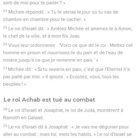
sorti de moi pour te parler ? »
24
Michée répondit : « Tu le verras le jour où tu iras de
chambre en chambre pour te cacher. »
25
Le roi d'Israël dit : « Arrêtez Michée et amenez-le à Amon,
le chef de la ville, et à mon fils Joas.
26
Vous leur ordonnerez : ‘Voici ce que dit le roi : Mettez cet
homme en prison et nourrissez-le du pain et de l'eau de
misère jusqu'à ce que je revienne en paix.’ »
27
Michée dit : « Si tu reviens en paix, c’est que l'Eternel n'a
pas parlé par moi. » Il ajouta : « Ecoutez, vous, tous les
peuples ! »
Le roi Achab est tué au combat
28
Le roi d'Israël et Josaphat, le roi de Juda, montèrent à
Ramoth en Galaad.
29
Le roi d'Israël dit à Josaphat : « Je vais me déguiser pour
aller au combat ; mais toi, mets tes habits. » Le roi d'Israël se