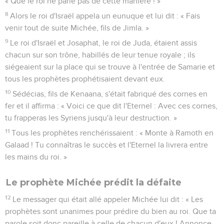
« Que le roi ne parle pas de cette manière ! »
8
Alors le roi d'Israël appela un eunuque et lui dit : « Fais
venir tout de suite Michée, fils de Jimla. »
9
Le roi d'Israël et Josaphat, le roi de Juda, étaient assis
chacun sur son trône, habillés de leur tenue royale ; ils
siégeaient sur la place qui se trouve à l'entrée de Samarie et
tous les prophètes prophétisaient devant eux.
10
Sédécias, fils de Kenaana, s'était fabriqué des cornes en
fer et il affirma : « Voici ce que dit l'Eternel : Avec ces cornes,
tu frapperas les Syriens jusqu'à leur destruction. »
11
Tous les prophètes renchérissaient : « Monte à Ramoth en
Galaad ! Tu connaîtras le succès et l'Eternel la livrera entre
les mains du roi. »
Le prophète Michée prédit la défaite
12
Le messager qui était allé appeler Michée lui dit : « Les
prophètes sont unanimes pour prédire du bien au roi. Que ta
parole soit donc pareille à celle de chacun d'eux ! Annonce