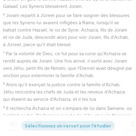
Galaad. Les Syriens blessèrent Joram.
6
Joram repartit à Jizreel pour se faire soigner des blessures
que les Syriens lui avaient infligées à Rama, lorsqu'il se
battait contre Hazaël, le roi de Syrie. Achazia, fils de Joram
et roi de Juda, descendit alors pour voir Joram, fils d'Achab,
à Jizreel, parce qu'il était blessé.
7
Par la volonté de Dieu, ce fut pour sa ruine qu'Achazia se
rendit auprès de Joram. Une fois arrivé, il sortit avec Joram
vers Jéhu, petit-fils de Nimshi, que l'Eternel avait désigné par
onction pour exterminer la famille d'Achab.
8
Alors qu’il exerçait la justice contre la famille d'Achab,
Jéhu rencontra les chefs de Juda et les neveux d'Achazia
qui étaient au service d'Achazia, et il les tua.
9
Il rechercha Achazia et on s’empara de lui dans Samarie, où
il s'était caché. On l'amena auprès de Jéhu et on le fit mourir.
Puis on l'enterra, car on se disait : « C'est le petit-fils de
Josaphat, qui, lui, cherchait l'Eternel de tout son cœur. » Et il
Contenus
Versions
Commentaires
Strong
Dictionnaire