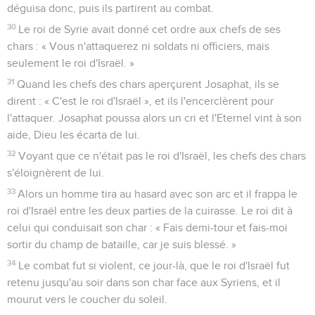
déguisa donc, puis ils partirent au combat.
30
Le roi de Syrie avait donné cet ordre aux chefs de ses
chars : « Vous n'attaquerez ni soldats ni officiers, mais
seulement le roi d'Israël. »
31
Quand les chefs des chars aperçurent Josaphat, ils se
dirent : « C'est le roi d'Israël », et ils l'encerclèrent pour
l'attaquer. Josaphat poussa alors un cri et l'Eternel vint à son
aide, Dieu les écarta de lui.
32
Voyant que ce n'était pas le roi d'Israël, les chefs des chars
s'éloignèrent de lui.
33
Alors un homme tira au hasard avec son arc et il frappa le
roi d'Israël entre les deux parties de la cuirasse. Le roi dit à
celui qui conduisait son char : « Fais demi-tour et fais-moi
sortir du champ de bataille, car je suis blessé. »
34
Le combat fut si violent, ce jour-là, que le roi d'Israël fut
retenu jusqu'au soir dans son char face aux Syriens, et il
mourut vers le coucher du soleil.