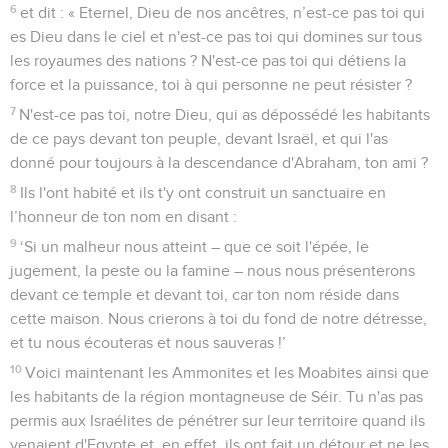
6
et dit : « Eternel, Dieu de nos ancêtres, n’est-ce pas toi qui
es Dieu dans le ciel et n'est-ce pas toi qui domines sur tous
les royaumes des nations ? N'est-ce pas toi qui détiens la
force et la puissance, toi à qui personne ne peut résister ?
7
N'est-ce pas toi, notre Dieu, qui as dépossédé les habitants
de ce pays devant ton peuple, devant Israël, et qui l'as
donné pour toujours à la descendance d'Abraham, ton ami ?
8
Ils l'ont habité et ils t'y ont construit un sanctuaire en
l’honneur de ton nom en disant :
9
‘Si un malheur nous atteint – que ce soit l'épée, le
jugement, la peste ou la famine – nous nous présenterons
devant ce temple et devant toi, car ton nom réside dans
cette maison. Nous crierons à toi du fond de notre détresse,
et tu nous écouteras et nous sauveras !’
10
Voici maintenant les Ammonites et les Moabites ainsi que
les habitants de la région montagneuse de Séir. Tu n'as pas
permis aux Israélites de pénétrer sur leur territoire quand ils
venaient d'Egypte et, en effet, ils ont fait un détour et ne les