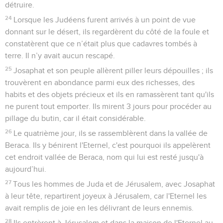
détruire.
24
Lorsque les Judéens furent arrivés à un point de vue
donnant sur le désert, ils regardèrent du côté de la foule et
constatèrent que ce n’était plus que cadavres tombés à
terre. Il n’y avait aucun rescapé.
25
Josaphat et son peuple allèrent piller leurs dépouilles ; ils
trouvèrent en abondance parmi eux des richesses, des
habits et des objets précieux et ils en ramassèrent tant qu'ils
ne purent tout emporter. Ils mirent 3 jours pour procéder au
pillage du butin, car il était considérable.
26
Le quatrième jour, ils se rassemblèrent dans la vallée de
Beraca. Ils y bénirent l'Eternel, c'est pourquoi ils appelèrent
cet endroit vallée de Beraca, nom qui lui est resté jusqu'à
aujourd’hui.
27
Tous les hommes de Juda et de Jérusalem, avec Josaphat
à leur tête, repartirent joyeux à Jérusalem, car l'Eternel les
avait remplis de joie en les délivrant de leurs ennemis.
28
Ils entrèrent à Jérusalem et dans la maison de l'Eternel au