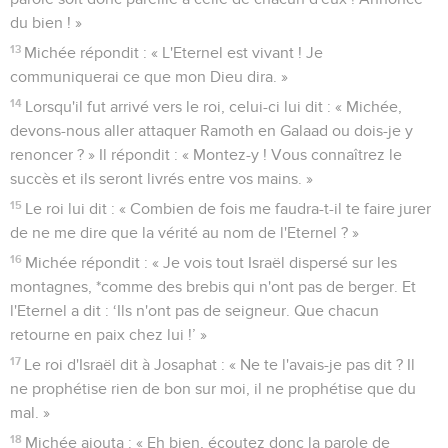
du bien ! »
13
Michée répondit : « L'Eternel est vivant ! Je
communiquerai ce que mon Dieu dira. »
14
Lorsqu'il fut arrivé vers le roi, celui-ci lui dit : « Michée,
devons-nous aller attaquer Ramoth en Galaad ou dois-je y
renoncer ? » Il répondit : « Montez-y ! Vous connaîtrez le
succès et ils seront livrés entre vos mains. »
15
Le roi lui dit : « Combien de fois me faudra-t-il te faire jurer
de ne me dire que la vérité au nom de l'Eternel ? »
16
Michée répondit : « Je vois tout Israël dispersé sur les
montagnes, *comme des brebis qui n'ont pas de berger. Et
l'Eternel a dit : ‘Ils n'ont pas de seigneur. Que chacun
retourne en paix chez lui !’ »
17
Le roi d'Israël dit à Josaphat : « Ne te l'avais-je pas dit ? Il
ne prophétise rien de bon sur moi, il ne prophétise que du
mal. »
18
Michée ajouta : « Eh bien, écoutez donc la parole de