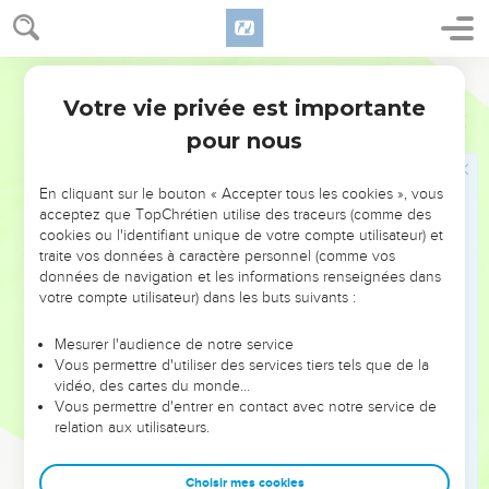
12
Ils prirent l'engagement de chercher l'Eternel, le Dieu de
leurs ancêtres, de tout leur cœur et de toute leur âme.
13
Segond 21
Si quelqu’un ne cherchait pas l'Eternel, le Dieu d'Israël, il
devait être mis à mort, quel qu’il soit, petit ou grand, homme
Votre vie privée est importante
2 Chroniques
15
ou femme.
pour nous
14
Ils prêtèrent serment envers l'Eternel à voix haute, avec
des cris de joie et au son des trompettes et des cors.
En cliquant sur le bouton « Accepter tous les cookies », vous
acceptez que TopChrétien utilise des traceurs (comme des
15
Tous les Judéens se réjouirent de ce serment, car ils
cookies ou l'identifiant unique de votre compte utilisateur) et
avaient juré de tout leur cœur ; ils avaient cherché l'Eternel
traite vos données à caractère personnel (comme vos
de leur plein gré et ils l'avaient trouvé. Et l'Eternel leur donna
données de navigation et les informations renseignées dans
du repos de tous côtés.
votre compte utilisateur) dans les buts suivants :
16
Le roi Asa retira même le titre de reine mère à Maaca, sa
Mesurer l'audience de notre service
grand-mère, parce qu'elle avait fait une idole en l’honneur
Vous permettre d'utiliser des services tiers tels que de la
d’Astarté. Asa abattit son idole, la réduisit en poussière et la
vidéo, des cartes du monde…
Vous permettre d'entrer en contact avec notre service de
brûla au bord du torrent du Cédron.
relation aux utilisateurs.
17
Cependant, les hauts lieux ne disparurent pas d'Israël,
même si Asa s’attacha sans réserve à Dieu pendant toute sa
Choisir mes cookies