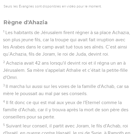
Seuls les Évangiles sont disponibles en vidéo pour le moment.
Règne d'Ahazia
1
Les habitants de Jérusalem firent régner à sa place Achazia,
son plus jeune fils, car la troupe qui avait fait irruption avec
les Arabes dans le camp avait tué tous ses aînés. C’est ainsi
qu’Achazia, fils de Joram, le roi de Juda, devint roi.
2
Achazia avait 42 ans lorsqu'il devint roi et il régna un an à
Jérusalem. Sa mère s'appelait Athalie et c’était la petite-fille
d'Omri.
3
Il marcha lui aussi sur les voies de la famille d'Achab, car sa
mère le poussait au mal par ses conseils.
4
Il fit donc ce qui est mal aux yeux de l'Eternel comme la
famille d'Achab, car il y trouva après la mort de son père des
conseillers pour sa perte.
5
Suivant leur conseil, il partit avec Joram, le fils d'Achab, roi
d'Israël, en guerre contre Hazaël, le roi de Syrie, à Ramoth en