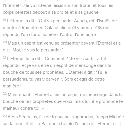
l'Eternel ! J'ai vu l'Eternel assis sur son trône, et tous les
corps célestes debout à sa droite et à sa gauche.
19
L'Eternel a dit : ‘Qui va persuader Achab, roi d'Israël, de
monter à Ramoth en Galaad afin qu'il y meure ?’Ils ont
répondu l'un d'une manière, l'autre d'une autre.
20
Mais un esprit est venu se présenter devant l'Eternel et a
dit : ‘Moi, je vais le persuader.’
21
L'Eternel lui a dit : ‘Comment ?’‘Je vais sortir, a-t-il
répondu, et je vais être un esprit de mensonge dans la
bouche de tous ses prophètes.’L'Eternel a dit : ‘Tu le
persuaderas, tu vas y parvenir. Sors et agis de cette
manière !’
22
Maintenant, l'Eternel a mis un esprit de mensonge dans la
bouche de tes prophètes que voici, mais lui, il a prononcé le
malheur contre toi. »
23
Alors Sédécias, fils de Kenaana, s'approcha, frappa Michée
sur la joue et dit : « Par quel chemin l'esprit de l'Eternel est-il