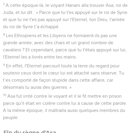
7
A cette époque-là, le voyant Hanani alla trouver Asa, roi de
Juda, et lui dit : « Parce que tu t'es appuyé sur le roi de Syrie
et que tu ne t'es pas appuyé sur l'Eternel, ton Dieu, l'armée
du roi de Syrie t’a échappé.
8
Les Ethiopiens et les Libyens ne formaient-ils pas une
grande armée, avec des chars et un grand nombre de
cavaliers ? Et cependant, parce que tu t'étais appuyé sur lui,
l'Eternel les a livrés entre tes mains.
9
En effet, l'Eternel parcourt toute la terre du regard pour
soutenir ceux dont le cœur lui est attaché sans réserve. Tu
t’es comporté de façon stupide dans cette affaire, car
désormais tu auras des guerres. »
10
Asa fut irrité contre le voyant et il le fit mettre en prison
parce qu'il était en colère contre lui à cause de cette parole.
A la même époque, il maltraita aussi quelques membres du
peuple.
Fin du règne d'Asa