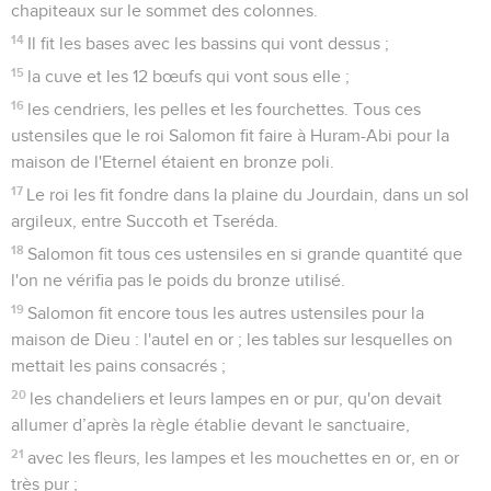
chapiteaux sur le sommet des colonnes.
14
Il fit les bases avec les bassins qui vont dessus ;
15
la cuve et les 12 bœufs qui vont sous elle ;
16
les cendriers, les pelles et les fourchettes. Tous ces
ustensiles que le roi Salomon fit faire à Huram-Abi pour la
maison de l'Eternel étaient en bronze poli.
17
Le roi les fit fondre dans la plaine du Jourdain, dans un sol
argileux, entre Succoth et Tseréda.
18
Salomon fit tous ces ustensiles en si grande quantité que
l'on ne vérifia pas le poids du bronze utilisé.
19
Salomon fit encore tous les autres ustensiles pour la
maison de Dieu : l'autel en or ; les tables sur lesquelles on
mettait les pains consacrés ;
20
les chandeliers et leurs lampes en or pur, qu'on devait
allumer d’après la règle établie devant le sanctuaire,
21
avec les fleurs, les lampes et les mouchettes en or, en or
très pur ;