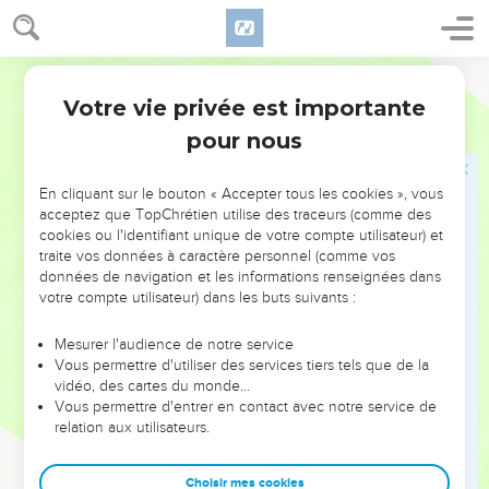
après toi. »
13
Salomon revint à Jérusalem après avoir quitté le haut lieu
qui se trouvait à Gabaon et la tente de la rencontre, et il
Segond 21
régna sur Israël.
Votre vie privée est importante
2 Chroniques
1
pour nous
Puissance et richesse de Salomon
14
Salomon réunit des chars et de la cavalerie. Il avait 1400
En cliquant sur le bouton « Accepter tous les cookies », vous
chars et 12'000 cavaliers, qu'il plaça dans les villes où il
acceptez que TopChrétien utilise des traceurs (comme des
cookies ou l'identifiant unique de votre compte utilisateur) et
gardait ses chars et à Jérusalem, près de lui.
traite vos données à caractère personnel (comme vos
15
Le roi rendit l'argent et l'or aussi communs à Jérusalem
données de navigation et les informations renseignées dans
que les pierres, et les cèdres aussi communs que les
votre compte utilisateur) dans les buts suivants :
sycomores qui poussent dans la plaine.
Mesurer l'audience de notre service
16
C'était en Egypte que Salomon achetait ses chevaux. Une
Vous permettre d'utiliser des services tiers tels que de la
caravane de marchands du roi allait les chercher par groupes
vidéo, des cartes du monde…
à un prix fixe :
Vous permettre d'entrer en contact avec notre service de
relation aux utilisateurs.
17
il fallait 600 pièces d’argent pour faire venir un char
d'Egypte, et 150 pièces pour un cheval. Ils en ramenaient de
Choisir mes cookies