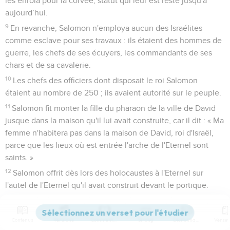
les enrôla pour la corvée, statut qui leur est resté jusqu'à
aujourd’hui.
9
En revanche, Salomon n'employa aucun des Israélites
comme esclave pour ses travaux : ils étaient des hommes de
guerre, les chefs de ses écuyers, les commandants de ses
chars et de sa cavalerie.
10
Les chefs des officiers dont disposait le roi Salomon
étaient au nombre de 250 ; ils avaient autorité sur le peuple.
11
Salomon fit monter la fille du pharaon de la ville de David
jusque dans la maison qu'il lui avait construite, car il dit : « Ma
femme n'habitera pas dans la maison de David, roi d'Israël,
parce que les lieux où est entrée l'arche de l'Eternel sont
saints. »
12
Salomon offrit dès lors des holocaustes à l'Eternel sur
l'autel de l'Eternel qu'il avait construit devant le portique.
13
Il offrait ce qui était prescrit par Moïse pour chaque jour,
pour les sabbats, pour les débuts de mois et pour les fêtes,
Contenus
Versions
Commentaires
Strong
Dictionnaire
trois fois par année, lors de la fête des pains sans levain, de