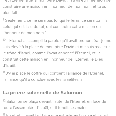
et l'Eternel a dit à mon père David : ‘Tu as eu l'intention de
construire une maison en l’honneur de mon nom, et tu as
bien fait.
9
Seulement, ce ne sera pas toi qui le feras, ce sera ton fils,
celui qui est issu de toi, qui construira cette maison en
l’honneur de mon nom.’
10
L'Eternel a accompli la parole qu'il avait prononcée : je me
suis élevé à la place de mon père David et me suis assis sur
le trône d'Israël, comme l'avait annoncé l'Eternel, et j'ai
construit cette maison en l’honneur de l'Eternel, le Dieu
d'Israël.
11
J'y ai placé le coffre qui contient l'alliance de l'Eternel,
l'alliance qu'il a conclue avec les Israélites. »
La prière solennelle de Salomon
12
Salomon se plaça devant l'autel de l'Eternel, en face de
toute l'assemblée d'Israël, et il tendit ses mains.
13
En effet, il avait fait faire une estrade en bronze et l'avait