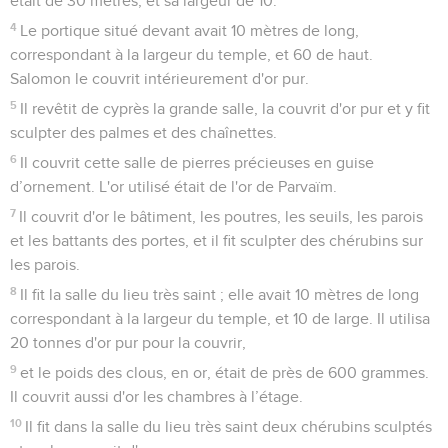
était de 30 mètres, et sa largeur de 10.
4
Le portique situé devant avait 10 mètres de long,
correspondant à la largeur du temple, et 60 de haut.
Salomon le couvrit intérieurement d'or pur.
5
Il revêtit de cyprès la grande salle, la couvrit d'or pur et y fit
sculpter des palmes et des chaînettes.
6
Il couvrit cette salle de pierres précieuses en guise
d’ornement. L'or utilisé était de l'or de Parvaïm.
7
Il couvrit d'or le bâtiment, les poutres, les seuils, les parois
et les battants des portes, et il fit sculpter des chérubins sur
les parois.
8
Il fit la salle du lieu très saint ; elle avait 10 mètres de long
correspondant à la largeur du temple, et 10 de large. Il utilisa
20 tonnes d'or pur pour la couvrir,
9
et le poids des clous, en or, était de près de 600 grammes.
Il couvrit aussi d'or les chambres à l’étage.
10
Il fit dans la salle du lieu très saint deux chérubins sculptés