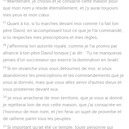
Maintenant, je choisis et je consacre cette maison pour
que mon nom y réside éternellement, et j'y aurai toujours
mes yeux et mon cœur.
17
Quant à toi, si tu marches devant moi comme l’a fait ton
père David, en accomplissant tout ce que je t'ai commandé,
si tu respectes mes prescriptions et mes règles,
18
j'affermirai ton autorité royale, comme je l'ai promis par
alliance à ton père David lorsque j’ai dit : ‘Tu ne manqueras
jamais d'un successeur qui exerce la domination en Israël.’
19
Si en revanche vous vous détournez de moi, si vous
abandonnez les prescriptions et les commandements que je
vous ai donnés, mais que vous allez servir d'autres dieux et
vous prosterner devant eux,
20
je vous arracherai de mon territoire, que je vous ai donné,
je rejetterai loin de moi cette maison, que j'ai consacrée en
l’honneur de mon nom, et j'en ferai un sujet de proverbe et
de raillerie parmi tous les peuples.
21
Si important qu'ait été ce temple, toute personne qui