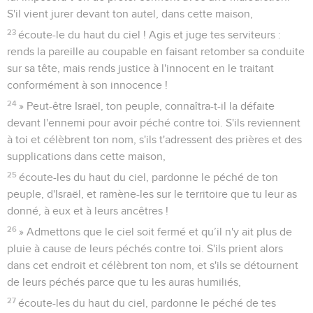
S'il vient jurer devant ton autel, dans cette maison,
23
écoute-le du haut du ciel ! Agis et juge tes serviteurs :
rends la pareille au coupable en faisant retomber sa conduite
sur sa tête, mais rends justice à l'innocent en le traitant
conformément à son innocence !
24
» Peut-être Israël, ton peuple, connaîtra-t-il la défaite
devant l'ennemi pour avoir péché contre toi. S'ils reviennent
à toi et célèbrent ton nom, s'ils t'adressent des prières et des
supplications dans cette maison,
25
écoute-les du haut du ciel, pardonne le péché de ton
peuple, d'Israël, et ramène-les sur le territoire que tu leur as
donné, à eux et à leurs ancêtres !
26
» Admettons que le ciel soit fermé et qu’il n'y ait plus de
pluie à cause de leurs péchés contre toi. S'ils prient alors
dans cet endroit et célèbrent ton nom, et s'ils se détournent
de leurs péchés parce que tu les auras humiliés,
27
écoute-les du haut du ciel, pardonne le péché de tes