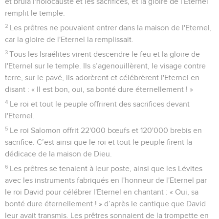
et brûla l'holocauste et les sacrifices, et la gloire de l'Eternel
remplit le temple.
2
Les prêtres ne pouvaient entrer dans la maison de l'Eternel,
car la gloire de l'Eternel la remplissait.
3
Tous les Israélites virent descendre le feu et la gloire de
l'Eternel sur le temple. Ils s’agenouillèrent, le visage contre
terre, sur le pavé, ils adorèrent et célébrèrent l'Eternel en
disant : « Il est bon, oui, sa bonté dure éternellement ! »
4
Le roi et tout le peuple offrirent des sacrifices devant
l'Eternel.
5
Le roi Salomon offrit 22'000 bœufs et 120'000 brebis en
sacrifice. C’est ainsi que le roi et tout le peuple firent la
dédicace de la maison de Dieu.
6
Les prêtres se tenaient à leur poste, ainsi que les Lévites
avec les instruments fabriqués en l'honneur de l'Eternel par
le roi David pour célébrer l'Eternel en chantant : « Oui, sa
bonté dure éternellement ! » d’après le cantique que David
leur avait transmis. Les prêtres sonnaient de la trompette en