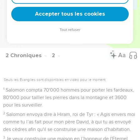
même avec eux pour tous les rois des Hittites et pour les rois
de Syrie.
Accepter tous les cookies
Salomon prépare la construction du temple
Tout refuser
18
Salomon ordonna que l'on construise un temple pour
l'Eternel et un palais pour lui-même.
2 Chroniques
2
Seuls les Évangiles sont disponibles en vidéo pour le moment.
1
Salomon compta 70'000 hommes pour porter les fardeaux,
80'000 pour tailler les pierres dans la montagne et 3600
pour les surveiller.
2
Salomon envoya dire à Hiram, roi de Tyr : « Agis envers moi
comme tu l’as fait pour mon père David, à qui tu as envoyé
des cèdres afin qu'il se construise une maison d'habitation.
3
Je veux construire une maison en l’honneur de l'Eternel,