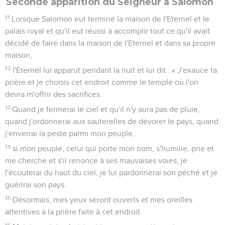
Seconde apparition du Seigneur à Salomon
11
Lorsque Salomon eut terminé la maison de l'Eternel et le
palais royal et qu'il eut réussi à accomplir tout ce qu'il avait
décidé de faire dans la maison de l'Eternel et dans sa propre
maison,
12
l'Eternel lui apparut pendant la nuit et lui dit : « J'exauce ta
prière et je choisis cet endroit comme le temple où l'on
devra m'offrir des sacrifices.
13
Quand je fermerai le ciel et qu'il n'y aura pas de pluie,
quand j'ordonnerai aux sauterelles de dévorer le pays, quand
j'enverrai la peste parmi mon peuple,
14
si mon peuple, celui qui porte mon nom, s'humilie, prie et
me cherche et s'il renonce à ses mauvaises voies, je
l'écouterai du haut du ciel, je lui pardonnerai son péché et je
guérirai son pays.
15
Désormais, mes yeux seront ouverts et mes oreilles
attentives à la prière faite à cet endroit.
16