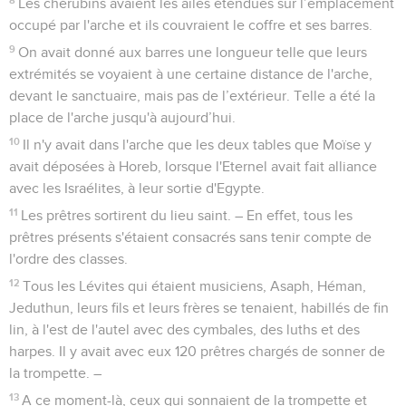
Les chérubins avaient les ailes étendues sur l’emplacement
occupé par l'arche et ils couvraient le coffre et ses barres.
9
On avait donné aux barres une longueur telle que leurs
extrémités se voyaient à une certaine distance de l'arche,
devant le sanctuaire, mais pas de l’extérieur. Telle a été la
place de l'arche jusqu'à aujourd’hui.
10
Il n'y avait dans l'arche que les deux tables que Moïse y
avait déposées à Horeb, lorsque l'Eternel avait fait alliance
avec les Israélites, à leur sortie d'Egypte.
11
Les prêtres sortirent du lieu saint. – En effet, tous les
prêtres présents s'étaient consacrés sans tenir compte de
l'ordre des classes.
12
Tous les Lévites qui étaient musiciens, Asaph, Héman,
Jeduthun, leurs fils et leurs frères se tenaient, habillés de fin
lin, à l'est de l'autel avec des cymbales, des luths et des
harpes. Il y avait avec eux 120 prêtres chargés de sonner de
la trompette. –
13
A ce moment-là, ceux qui sonnaient de la trompette et