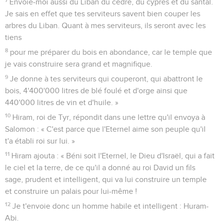
Envoie-moi aussi du Liban du cèdre, du cyprès et du santal.
Je sais en effet que tes serviteurs savent bien couper les
arbres du Liban. Quant à mes serviteurs, ils seront avec les
tiens
8
pour me préparer du bois en abondance, car le temple que
je vais construire sera grand et magnifique.
9
Je donne à tes serviteurs qui couperont, qui abattront le
bois, 4'400'000 litres de blé foulé et d'orge ainsi que
440'000 litres de vin et d'huile. »
10
Hiram, roi de Tyr, répondit dans une lettre qu'il envoya à
Salomon : « C'est parce que l'Eternel aime son peuple qu'il
t'a établi roi sur lui. »
11
Hiram ajouta : « Béni soit l'Eternel, le Dieu d'Israël, qui a fait
le ciel et la terre, de ce qu'il a donné au roi David un fils
sage, prudent et intelligent, qui va lui construire un temple
et construire un palais pour lui-même !
12
Je t'envoie donc un homme habile et intelligent : Huram-
Abi.