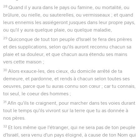
28
Quand il y aura dans le pays ou famine, ou mortalité, ou
brûlure, ou nielle, ou sauterelles, ou vermisseaux ; et quand
leurs ennemis les assiégeront jusques dans leur propre pays,
ou qu'il y aura quelque plaie, ou quelque maladie,
29
Quiconque de tout ton peuple d'Israël te fera des prières
et des supplications, selon qu'ils auront reconnu chacun sa
plaie et sa douleur, et que chacun aura étendu ses mains
vers cette maison ;
30
Alors exauce-les, des cieux, du domicile arrêté de ta
demeure, et pardonne, et rends à chacun selon toutes ses
oeuvres, parce que tu auras connu son cœur ; car tu connais,
toi seul, le coeur des hommes ;
31
Afin qu'ils te craignent, pour marcher dans tes voies durant
tout le temps qu'ils vivront sur la terre que tu as donnée à
nos pères.
32
Et lors même que l'étranger, qui ne sera pas de ton peuple
d'Israël, sera venu d'un pays éloigné, à cause de ton Nom qui