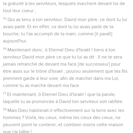
la gratuité à tes serviteurs, lesquels marchent devant toi de
tout leur coeur ;
15
Qui as tenu à ton serviteur, David mon père, ce dont tu lui
avais parlé. Et en effet, ce dont tu lui avais parlé de ta
bouche, tu l'as accompli de ta main, comme [il paraît]
aujourd'hui.
16
Maintenant donc, ô Eternel Dieu d'Israël ! tiens à ton
serviteur David mon père ce que tu lui as dit : Il ne te sera
jamais retranché de devant ma face [de successeur] pour
être assis sur le trône d'Israël ; pourvu seulement que tes fils
prennent garde à leur voie, afin de marcher dans ma Loi,
comme tu as marché devant ma face.
17
Et maintenant, ô Eternel Dieu d'Israël ! que ta parole,
laquelle tu as prononcée à David ton serviteur soit ratifiée.
18
Mais Dieu habiterait-il effectivement sur la terre avec les
hommes ? Voilà, les cieux, même les cieux des cieux, ne
peuvent point te contenir, et combien moins cette maison
que j'ai bâtie !