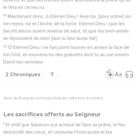
te fera en ce lieu-ci.
41
Maintenant donc, ô Eternel Dieu ! lève-toi, [pour entrer] en
ton repos, toi et l'Arche de ta force. Eternel Dieu ! que tes
Sacrificateurs soient revêtus de salut, et que tes bien-aimés
se réjouissent du bien [que tu leur auras fait].
42
Ô Eternel Dieu ! ne fais point tourner en arrière la face de
ton Oint, et souviens-toi des gratuités dont tu as usé envers
David ton serviteur.
2 Chroniques
7
Seuls les Évangiles sont disponibles en vidéo pour le moment.
Les sacrifices offerts au Seigneur
1
Et sitôt que Salomon eut achevé de faire sa prière, le feu
descendit des cieux, et consuma l'holocauste et les