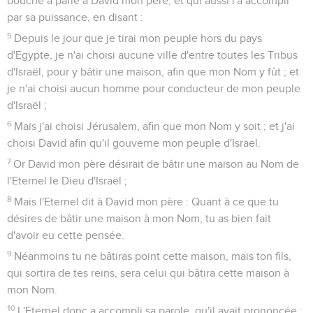
bouche a parlé à David mon père, et qui aussi l'a accompli
par sa puissance, en disant :
5
Depuis le jour que je tirai mon peuple hors du pays
d'Egypte, je n'ai choisi aucune ville d'entre toutes les Tribus
d'Israël, pour y bâtir une maison, afin que mon Nom y fût ; et
je n'ai choisi aucun homme pour conducteur de mon peuple
d'Israël ;
6
Mais j'ai choisi Jérusalem, afin que mon Nom y soit ; et j'ai
choisi David afin qu'il gouverne mon peuple d'Israël.
7
Or David mon père désirait de bâtir une maison au Nom de
l'Eternel le Dieu d'Israël ;
8
Mais l'Eternel dit à David mon père : Quant à ce que tu
désires de bâtir une maison à mon Nom, tu as bien fait
d'avoir eu cette pensée.
9
Néanmoins tu ne bâtiras point cette maison, mais ton fils,
qui sortira de tes reins, sera celui qui bâtira cette maison à
mon Nom.
10
L'Eternel donc a accompli sa parole, qu'il avait prononcée ;