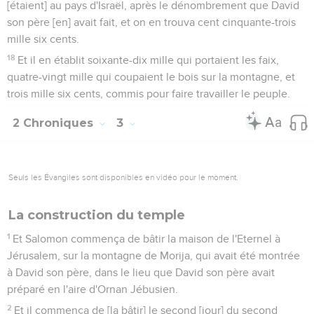
[étaient] au pays d'Israël, après le dénombrement que David
son père [en] avait fait, et on en trouva cent cinquante-trois
mille six cents.
18
Et il en établit soixante-dix mille qui portaient les faix,
quatre-vingt mille qui coupaient le bois sur la montagne, et
trois mille six cents, commis pour faire travailler le peuple.
2 Chroniques
3
Seuls les Évangiles sont disponibles en vidéo pour le moment.
La construction du temple
1
Et Salomon commença de bâtir la maison de l'Eternel à
Jérusalem, sur la montagne de Morija, qui avait été montrée
à David son père, dans le lieu que David son père avait
préparé en l'aire d'Ornan Jébusien.
2
Et il commença de [la bâtir] le second [jour] du second