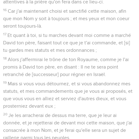
attentives à la prière qu'on fera dans ce lieu-ci.
16
Car j'ai maintenant choisi et sanctifié cette maison, afin
que mon Nom y soit à toujours ; et mes yeux et mon coeur
seront toujours-là.
17
Et quant à toi, si tu marches devant moi comme a marché
David ton père, faisant tout ce que je t'ai commande, et [si]
tu gardes mes statuts et mes ordonnances ;
18
Alors j'affermirai le trône de ton Royaume, comme je l'ai
promis à David ton père, en disant : Il ne te sera point
retranché de [successeur] pour régner en Israël.
19
Mais si vous vous détournez, et si vous abandonnez mes
statuts, et mes commandements que je vous ai proposés, et
que vous vous en alliez et serviez d'autres dieux, et vous
prosterniez devant eux ;
20
Je les arracherai de dessus ma terre, que je leur ai
donnée, et je rejetterai de devant moi cette maison, que j'ai
consacrée à mon Nom, et je ferai qu'elle sera un sujet de
raillerie parmi tous les peuples.