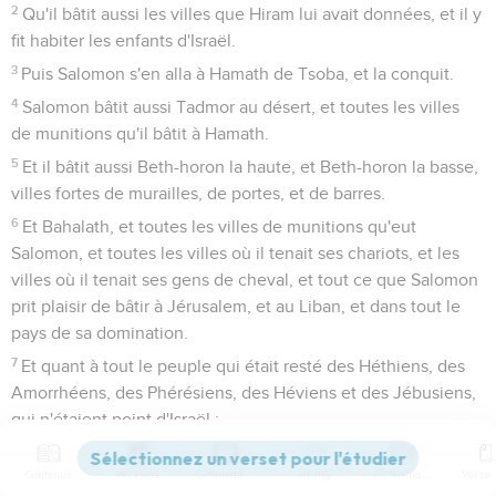
2
Qu'il bâtit aussi les villes que Hiram lui avait données, et il y
fit habiter les enfants d'Israël.
3
Puis Salomon s'en alla à Hamath de Tsoba, et la conquit.
4
Salomon bâtit aussi Tadmor au désert, et toutes les villes
de munitions qu'il bâtit à Hamath.
5
Et il bâtit aussi Beth-horon la haute, et Beth-horon la basse,
villes fortes de murailles, de portes, et de barres.
6
Et Bahalath, et toutes les villes de munitions qu'eut
Salomon, et toutes les villes où il tenait ses chariots, et les
villes où il tenait ses gens de cheval, et tout ce que Salomon
prit plaisir de bâtir à Jérusalem, et au Liban, et dans tout le
pays de sa domination.
7
Et quant à tout le peuple qui était resté des Héthiens, des
Amorrhéens, des Phérésiens, des Héviens et des Jébusiens,
qui n'étaient point d'Israël ;
8
D'entre les gens qui étaient restés après eux au pays, [et]
Contenus
Versions
Commentaires
Strong
Dictionnaire
que les enfants d'Israël n'avaient pas entièrement détruits,