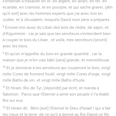
s'entende à travailler en or, en argent, en airain, en fer, en
écarlate, en cramoisi, et en pourpre, et qui sache graver, [afin
qu'il soit] avec les hommes experts que j'ai avec moi en
Judée, et à Jérusalem, lesquels David mon père a préparés.
8
Envoie-moi aussi du Liban des bois de cèdre, de sapin, et
d'Algummim ; car je sais que tes serviteurs s'entendent bien
à couper le bois du Liban ; et voilà, mes serviteurs [seront]
avec les tiens.
9
Et qu'on m'apprête du bois en grande quantité ; car la
maison que je m'en vais bâtir [sera] grande, et merveilleuse.
10
Et je donnerai à tes serviteurs qui couperont le bois, vingt
mille Cores de froment foulé, vingt mille Cores d'orge, vingt
mille Baths de vin, et vingt mille Baths d'huile.
11
Et Hiram, Roi de Tyr, [répondit] par écrit, et manda à
Salomon : Parce que l'Eternel a aimé son peuple il t'a établi
Roi sur eux.
12
Et Hiram dit : Béni [soit] l'Eternel le Dieu d'Israël ! qui a fait
les cieux et la terre, de ce qu'il a donné au Roi David un fils