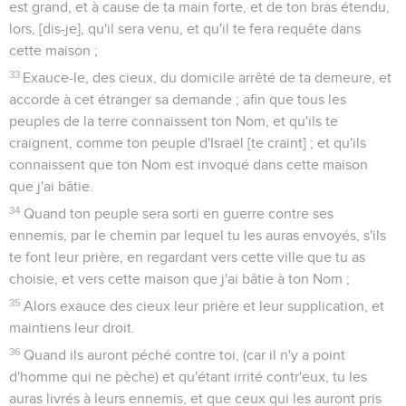
est grand, et à cause de ta main forte, et de ton bras étendu,
lors, [dis-je], qu'il sera venu, et qu'il te fera requête dans
cette maison ;
33
Exauce-le, des cieux, du domicile arrêté de ta demeure, et
accorde à cet étranger sa demande ; afin que tous les
peuples de la terre connaissent ton Nom, et qu'ils te
craignent, comme ton peuple d'Israël [te craint] ; et qu'ils
connaissent que ton Nom est invoqué dans cette maison
que j'ai bâtie.
34
Quand ton peuple sera sorti en guerre contre ses
ennemis, par le chemin par lequel tu les auras envoyés, s'ils
te font leur prière, en regardant vers cette ville que tu as
choisie, et vers cette maison que j'ai bâtie à ton Nom ;
35
Alors exauce des cieux leur prière et leur supplication, et
maintiens leur droit.
36
Quand ils auront péché contre toi, (car il n'y a point
d'homme qui ne pèche) et qu'étant irrité contr'eux, tu les
auras livrés à leurs ennemis, et que ceux qui les auront pris