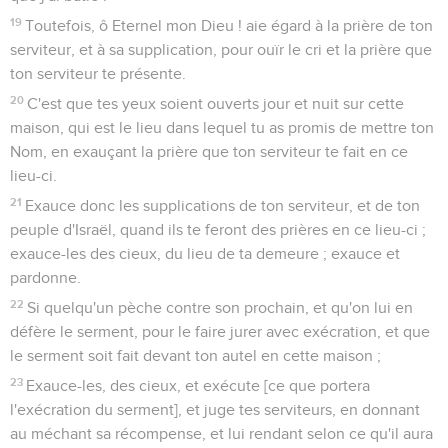
19
Toutefois, ô Eternel mon Dieu ! aie égard à la prière de ton
serviteur, et à sa supplication, pour ouïr le cri et la prière que
ton serviteur te présente.
20
C'est que tes yeux soient ouverts jour et nuit sur cette
maison, qui est le lieu dans lequel tu as promis de mettre ton
Nom, en exauçant la prière que ton serviteur te fait en ce
lieu-ci.
21
Exauce donc les supplications de ton serviteur, et de ton
peuple d'Israël, quand ils te feront des prières en ce lieu-ci ;
exauce-les des cieux, du lieu de ta demeure ; exauce et
pardonne.
22
Si quelqu'un pèche contre son prochain, et qu'on lui en
défère le serment, pour le faire jurer avec exécration, et que
le serment soit fait devant ton autel en cette maison ;
23
Exauce-les, des cieux, et exécute [ce que portera
l'exécration du serment], et juge tes serviteurs, en donnant
au méchant sa récompense, et lui rendant selon ce qu'il aura