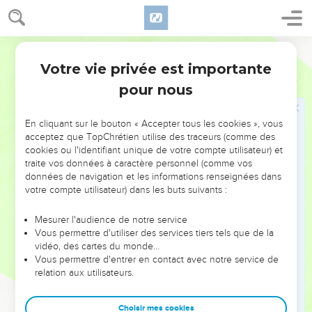
qui n'est point ainsi arrivé aux Rois qui ont été avant toi, et
ce qui n'arrivera [plus] ainsi après toi.
13
Après cela Salomon s'en retourna à Jérusalem du haut lieu
Martin
qui était à Gabaon, de devant le Tabernacle d'assignation, et
Votre vie privée est importante
2 Chroniques
1
il régna sur Israël.
pour nous
Puissance et richesse de Salomon
En cliquant sur le bouton « Accepter tous les cookies », vous
14
Et il fit amas de chariots et de gens de cheval, tellement
acceptez que TopChrétien utilise des traceurs (comme des
cookies ou l'identifiant unique de votre compte utilisateur) et
qu'il avait mille et quatre cents chariots, et douze mille
traite vos données à caractère personnel (comme vos
hommes de cheval ; et il les mit dans les villes où il tenait ses
données de navigation et les informations renseignées dans
chariots ; il y en eut aussi auprès du Roi à Jérusalem.
votre compte utilisateur) dans les buts suivants :
15
Et le Roi fit que l'argent et l'or n'étaient non plus prisé dans
Mesurer l'audience de notre service
Jérusalem, que les pierres ; et les cèdres, que les figuiers
Vous permettre d'utiliser des services tiers tels que de la
sauvages qui [sont] dans les plaines, tant il y en avait.
vidéo, des cartes du monde…
16
Or quant au péage qui appartenait à Salomon de la traite
Vous permettre d'entrer en contact avec notre service de
relation aux utilisateurs.
des chevaux qu'on tirait d'Egypte, et du fil, les fermiers du
Roi se payaient en fil.
Choisir mes cookies
17