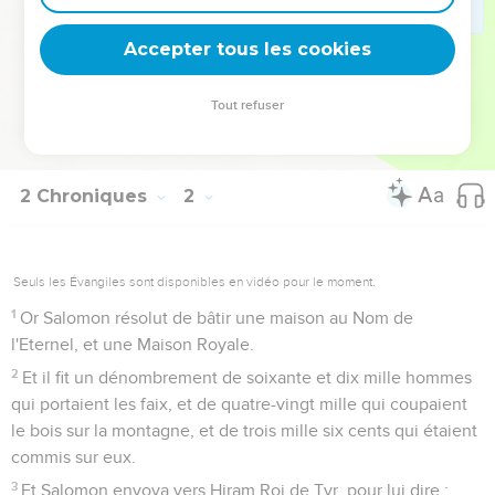
Mais on faisait monter et sortir d'Egypte chaque chariot
pour six cents [pièces] d'argent, et chaque cheval pour cent
Accepter tous les cookies
cinquante ; et ainsi on en tirait par le moyen de ces [fermiers]
pour tous les Rois des Héthiens, et pour les Rois de Syrie.
Tout refuser
Salomon prépare la construction du temple
2 Chroniques
2
Seuls les Évangiles sont disponibles en vidéo pour le moment.
1
Or Salomon résolut de bâtir une maison au Nom de
l'Eternel, et une Maison Royale.
2
Et il fit un dénombrement de soixante et dix mille hommes
qui portaient les faix, et de quatre-vingt mille qui coupaient
le bois sur la montagne, et de trois mille six cents qui étaient
commis sur eux.
3
Et Salomon envoya vers Hiram Roi de Tyr, pour lui dire :