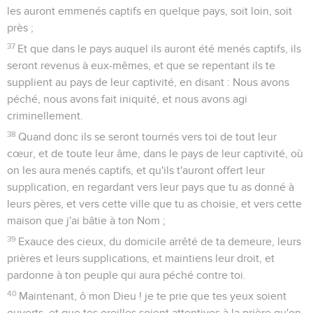
les auront emmenés captifs en quelque pays, soit loin, soit
près ;
37
Et que dans le pays auquel ils auront été menés captifs, ils
seront revenus à eux-mêmes, et que se repentant ils te
supplient au pays de leur captivité, en disant : Nous avons
péché, nous avons fait iniquité, et nous avons agi
criminellement.
38
Quand donc ils se seront tournés vers toi de tout leur
cœur, et de toute leur âme, dans le pays de leur captivité, où
on les aura menés captifs, et qu'ils t'auront offert leur
supplication, en regardant vers leur pays que tu as donné à
leurs pères, et vers cette ville que tu as choisie, et vers cette
maison que j'ai bâtie à ton Nom ;
39
Exauce des cieux, du domicile arrêté de ta demeure, leurs
prières et leurs supplications, et maintiens leur droit, et
pardonne à ton peuple qui aura péché contre toi.
40
Maintenant, ô mon Dieu ! je te prie que tes yeux soient
ouverts, et que tes oreilles soient attentives à la prière qu'on