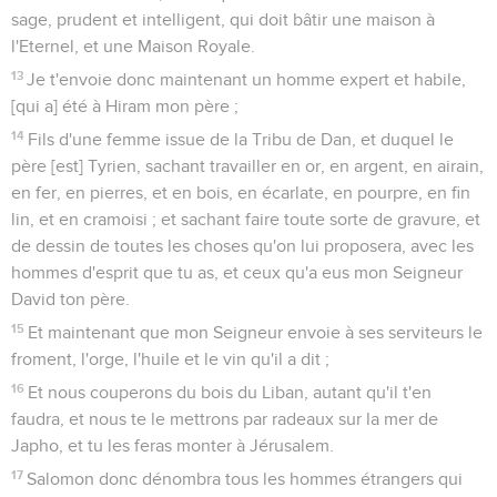
sage, prudent et intelligent, qui doit bâtir une maison à
l'Eternel, et une Maison Royale.
13
Je t'envoie donc maintenant un homme expert et habile,
[qui a] été à Hiram mon père ;
14
Fils d'une femme issue de la Tribu de Dan, et duquel le
père [est] Tyrien, sachant travailler en or, en argent, en airain,
en fer, en pierres, et en bois, en écarlate, en pourpre, en fin
lin, et en cramoisi ; et sachant faire toute sorte de gravure, et
de dessin de toutes les choses qu'on lui proposera, avec les
hommes d'esprit que tu as, et ceux qu'a eus mon Seigneur
David ton père.
15
Et maintenant que mon Seigneur envoie à ses serviteurs le
froment, l'orge, l'huile et le vin qu'il a dit ;
16
Et nous couperons du bois du Liban, autant qu'il t'en
faudra, et nous te le mettrons par radeaux sur la mer de
Japho, et tu les feras monter à Jérusalem.
17
Salomon donc dénombra tous les hommes étrangers qui