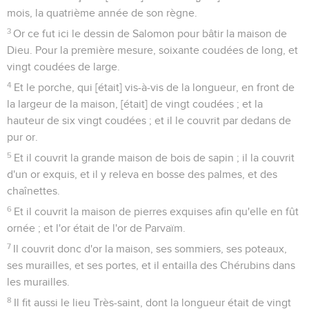
mois, la quatrième année de son règne.
3
Or ce fut ici le dessin de Salomon pour bâtir la maison de
Dieu. Pour la première mesure, soixante coudées de long, et
vingt coudées de large.
4
Et le porche, qui [était] vis-à-vis de la longueur, en front de
la largeur de la maison, [était] de vingt coudées ; et la
hauteur de six vingt coudées ; et il le couvrit par dedans de
pur or.
5
Et il couvrit la grande maison de bois de sapin ; il la couvrit
d'un or exquis, et il y releva en bosse des palmes, et des
chaînettes.
6
Et il couvrit la maison de pierres exquises afin qu'elle en fût
ornée ; et l'or était de l'or de Parvaïm.
7
Il couvrit donc d'or la maison, ses sommiers, ses poteaux,
ses murailles, et ses portes, et il entailla des Chérubins dans
les murailles.
8
Il fit aussi le lieu Très-saint, dont la longueur était de vingt