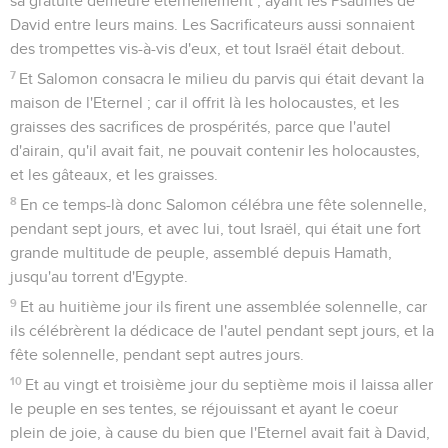
sa gratuité demeure éternellement ; ayant les Psaumes de
David entre leurs mains. Les Sacrificateurs aussi sonnaient
des trompettes vis-à-vis d'eux, et tout Israël était debout.
7
Et Salomon consacra le milieu du parvis qui était devant la
maison de l'Eternel ; car il offrit là les holocaustes, et les
graisses des sacrifices de prospérités, parce que l'autel
d'airain, qu'il avait fait, ne pouvait contenir les holocaustes,
et les gâteaux, et les graisses.
8
En ce temps-là donc Salomon célébra une fête solennelle,
pendant sept jours, et avec lui, tout Israël, qui était une fort
grande multitude de peuple, assemblé depuis Hamath,
jusqu'au torrent d'Egypte.
9
Et au huitième jour ils firent une assemblée solennelle, car
ils célébrèrent la dédicace de l'autel pendant sept jours, et la
fête solennelle, pendant sept autres jours.
10
Et au vingt et troisième jour du septième mois il laissa aller
le peuple en ses tentes, se réjouissant et ayant le coeur
plein de joie, à cause du bien que l'Eternel avait fait à David,