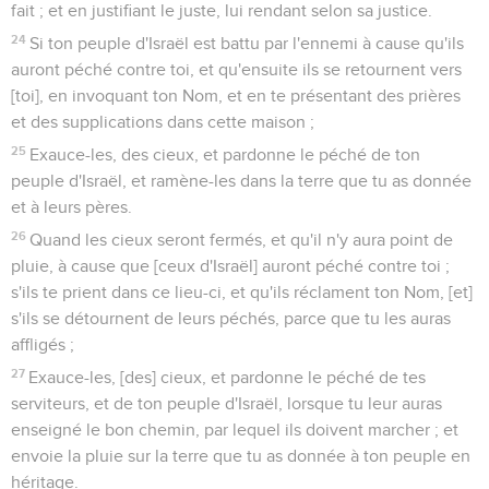
fait ; et en justifiant le juste, lui rendant selon sa justice.
24
Si ton peuple d'Israël est battu par l'ennemi à cause qu'ils
auront péché contre toi, et qu'ensuite ils se retournent vers
[toi], en invoquant ton Nom, et en te présentant des prières
et des supplications dans cette maison ;
25
Exauce-les, des cieux, et pardonne le péché de ton
peuple d'Israël, et ramène-les dans la terre que tu as donnée
et à leurs pères.
26
Quand les cieux seront fermés, et qu'il n'y aura point de
pluie, à cause que [ceux d'Israël] auront péché contre toi ;
s'ils te prient dans ce lieu-ci, et qu'ils réclament ton Nom, [et]
s'ils se détournent de leurs péchés, parce que tu les auras
affligés ;
27
Exauce-les, [des] cieux, et pardonne le péché de tes
serviteurs, et de ton peuple d'Israël, lorsque tu leur auras
enseigné le bon chemin, par lequel ils doivent marcher ; et
envoie la pluie sur la terre que tu as donnée à ton peuple en
héritage.