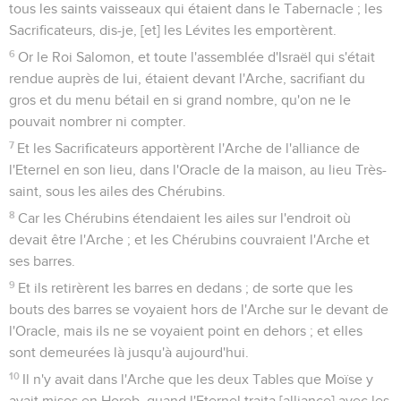
tous les saints vaisseaux qui étaient dans le Tabernacle ; les
Sacrificateurs, dis-je, [et] les Lévites les emportèrent.
6
Or le Roi Salomon, et toute l'assemblée d'Israël qui s'était
rendue auprès de lui, étaient devant l'Arche, sacrifiant du
gros et du menu bétail en si grand nombre, qu'on ne le
pouvait nombrer ni compter.
7
Et les Sacrificateurs apportèrent l'Arche de l'alliance de
l'Eternel en son lieu, dans l'Oracle de la maison, au lieu Très-
saint, sous les ailes des Chérubins.
8
Car les Chérubins étendaient les ailes sur l'endroit où
devait être l'Arche ; et les Chérubins couvraient l'Arche et
ses barres.
9
Et ils retirèrent les barres en dedans ; de sorte que les
bouts des barres se voyaient hors de l'Arche sur le devant de
l'Oracle, mais ils ne se voyaient point en dehors ; et elles
sont demeurées là jusqu'à aujourd'hui.
10
Il n'y avait dans l'Arche que les deux Tables que Moïse y
avait mises en Horeb, quand l'Eternel traita [alliance] avec les