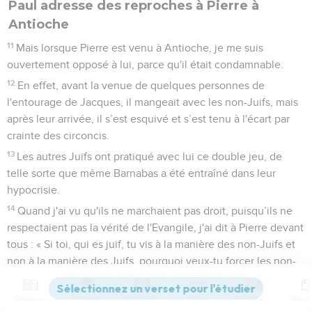
Paul adresse des reproches à Pierre à
Antioche
11
Mais lorsque Pierre est venu à Antioche, je me suis
ouvertement opposé à lui, parce qu'il était condamnable.
12
En effet, avant la venue de quelques personnes de
l'entourage de Jacques, il mangeait avec les non-Juifs, mais
après leur arrivée, il s’est esquivé et s’est tenu à l'écart par
crainte des circoncis.
13
Les autres Juifs ont pratiqué avec lui ce double jeu, de
telle sorte que même Barnabas a été entraîné dans leur
hypocrisie.
14
Quand j'ai vu qu'ils ne marchaient pas droit, puisqu’ils ne
respectaient pas la vérité de l'Evangile, j'ai dit à Pierre devant
tous : « Si toi, qui es juif, tu vis à la manière des non-Juifs et
non à la manière des Juifs, pourquoi veux-tu forcer les non-
Juifs à se comporter comme des Juifs ?
Contenus
Versions
Commentaires
Strong
Dictionnaire