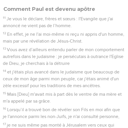
Comment Paul est devenu apôtre
11
Je vous le déclare, frères et sœurs : l'Evangile que j'ai
annoncé ne vient pas de l’homme.
12
En effet, je ne l'ai moi-même ni reçu ni appris d'un homme,
mais par une révélation de Jésus-Christ.
13
Vous avez d’ailleurs entendu parler de mon comportement
autrefois dans le judaïsme : je persécutais à outrance l'Eglise
de Dieu, je cherchais à la détruire
14
et j'étais plus avancé dans le judaïsme que beaucoup de
ceux de mon âge parmi mon peuple, car j'étais animé d'un
zèle excessif pour les traditions de mes ancêtres.
15
Mais [Dieu] m'avait mis à part dès le ventre de ma mère et
m'a appelé par sa grâce.
16
Lorsqu’il a trouvé bon de révéler son Fils en moi afin que
je l'annonce parmi les non-Juifs, je n'ai consulté personne,
17
je ne suis même pas monté à Jérusalem vers ceux qui