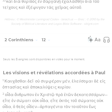
33
καὶ διὰ θυρίδος ἐν σαργάνῃ ἐχαλάσθην διὰ τοῦ
τείχους καὶ ἐξέφυγον τὰς χεῖρας αὐτοῦ.
Hébreu : © Westminster Leningrad Codex - tanach.us --- Grec : © 2010 by the
Society of Biblical Literature and Logos Bible Software - sblgnt.com
2 Corinthiens
12
Seuls les Évangiles sont disponibles en vidéo pour le moment.
Les visions et révélations accordées à Paul
1
Καυχᾶσθαι δεῖ· οὐ συμφέρον μέν, ἐλεύσομαι δὲ εἰς
ὀπτασίας καὶ ἀποκαλύψεις κυρίου.
2
οἶδα ἄνθρωπον ἐν Χριστῷ πρὸ ἐτῶν δεκατεσσάρων—
εἴτε ἐν σώματι οὐκ οἶδα, εἴτε ἐκτὸς τοῦ σώματος οὐκ
οἶδα, ὁ θεὸς οἶδεν—ἁρπαγέντα τὸν τοιοῦτον ἕως