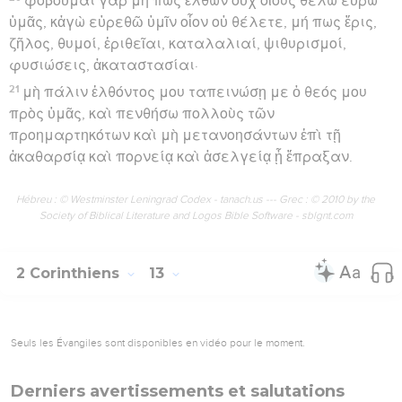
φοβοῦμαι γὰρ μή πως ἐλθὼν οὐχ οἵους θέλω εὕρω
ὑμᾶς, κἀγὼ εὑρεθῶ ὑμῖν οἷον οὐ θέλετε, μή πως ἔρις,
ζῆλος, θυμοί, ἐριθεῖαι, καταλαλιαί, ψιθυρισμοί,
φυσιώσεις, ἀκαταστασίαι·
21
μὴ πάλιν ἐλθόντος μου ταπεινώσῃ με ὁ θεός μου
πρὸς ὑμᾶς, καὶ πενθήσω πολλοὺς τῶν
προημαρτηκότων καὶ μὴ μετανοησάντων ἐπὶ τῇ
ἀκαθαρσίᾳ καὶ πορνείᾳ καὶ ἀσελγείᾳ ᾗ ἔπραξαν.
Hébreu : © Westminster Leningrad Codex - tanach.us --- Grec : © 2010 by the
Society of Biblical Literature and Logos Bible Software - sblgnt.com
2 Corinthiens
13
Seuls les Évangiles sont disponibles en vidéo pour le moment.
Derniers avertissements et salutations