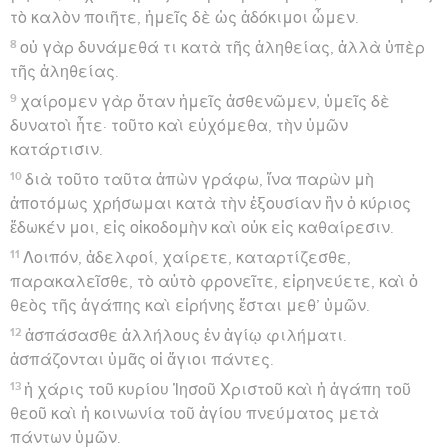
τὸ καλὸν ποιῆτε, ἡμεῖς δὲ ὡς ἀδόκιμοι ὦμεν.
8
οὐ γὰρ δυνάμεθά τι κατὰ τῆς ἀληθείας, ἀλλὰ ὑπὲρ
τῆς ἀληθείας.
9
χαίρομεν γὰρ ὅταν ἡμεῖς ἀσθενῶμεν, ὑμεῖς δὲ
δυνατοὶ ἦτε· τοῦτο καὶ εὐχόμεθα, τὴν ὑμῶν
κατάρτισιν.
10
διὰ τοῦτο ταῦτα ἀπὼν γράφω, ἵνα παρὼν μὴ
ἀποτόμως χρήσωμαι κατὰ τὴν ἐξουσίαν ἣν ὁ κύριος
ἔδωκέν μοι, εἰς οἰκοδομὴν καὶ οὐκ εἰς καθαίρεσιν.
11
Λοιπόν, ἀδελφοί, χαίρετε, καταρτίζεσθε,
παρακαλεῖσθε, τὸ αὐτὸ φρονεῖτε, εἰρηνεύετε, καὶ ὁ
θεὸς τῆς ἀγάπης καὶ εἰρήνης ἔσται μεθ’ ὑμῶν.
12
ἀσπάσασθε ἀλλήλους ἐν ἁγίῳ φιλήματι.
ἀσπάζονται ὑμᾶς οἱ ἅγιοι πάντες.
13
ἡ χάρις τοῦ κυρίου Ἰησοῦ Χριστοῦ καὶ ἡ ἀγάπη τοῦ
θεοῦ καὶ ἡ κοινωνία τοῦ ἁγίου πνεύματος μετὰ
πάντων ὑμῶν.