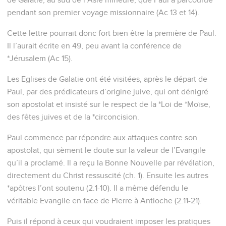
pendant son premier voyage missionnaire (Ac 13 et 14).
Cette lettre pourrait donc fort bien être la première de Paul.
Il l’aurait écrite en 49, peu avant la conférence de
*Jérusalem (Ac 15).
Les Eglises de Galatie ont été visitées, après le départ de
Paul, par des prédicateurs d’origine juive, qui ont dénigré
son apostolat et insisté sur le respect de la *Loi de *Moïse,
des fêtes juives et de la *circoncision.
Paul commence par répondre aux attaques contre son
apostolat, qui sèment le doute sur la valeur de l’Evangile
qu’il a proclamé. Il a reçu la Bonne Nouvelle par révélation,
directement du Christ ressuscité (ch. 1). Ensuite les autres
*apôtres l’ont soutenu (2.1-10). Il a même défendu le
véritable Evangile en face de Pierre à Antioche (2.11-21).
Puis il répond à ceux qui voudraient imposer les pratiques