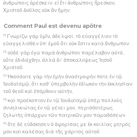
ἀνθρώποις ἀρέσκειν; εἰ ἔτι ἀνθρώποις ἤρεσκον,
Χριστοῦ δοῦλος οὐκ ἂν ἤμην.
Comment Paul est devenu apôtre
11
Γνωρίζω γὰρ ὑμῖν, ἀδελφοί, τὸ εὐαγγέλιον τὸ
εὐαγγελισθὲν ὑπ’ ἐμοῦ ὅτι οὐκ ἔστιν κατὰ ἄνθρωπον·
12
οὐδὲ γὰρ ἐγὼ παρὰ ἀνθρώπου παρέλαβον αὐτό,
οὔτε ἐδιδάχθην, ἀλλὰ δι’ ἀποκαλύψεως Ἰησοῦ
Χριστοῦ.
13
Ἠκούσατε γὰρ τὴν ἐμὴν ἀναστροφήν ποτε ἐν τῷ
Ἰουδαϊσμῷ, ὅτι καθ’ ὑπερβολὴν ἐδίωκον τὴν ἐκκλησίαν
τοῦ θεοῦ καὶ ἐπόρθουν αὐτήν,
14
καὶ προέκοπτον ἐν τῷ Ἰουδαϊσμῷ ὑπὲρ πολλοὺς
συνηλικιώτας ἐν τῷ γένει μου, περισσοτέρως
ζηλωτὴς ὑπάρχων τῶν πατρικῶν μου παραδόσεων.
15
ὅτε δὲ εὐδόκησεν ὁ ἀφορίσας με ἐκ κοιλίας μητρός
μου καὶ καλέσας διὰ τῆς χάριτος αὐτοῦ