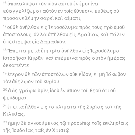
16
ἀποκαλύψαι τὸν υἱὸν αὐτοῦ ἐν ἐμοὶ ἵνα
εὐαγγελίζωμαι αὐτὸν ἐν τοῖς ἔθνεσιν, εὐθέως οὐ
προσανεθέμην σαρκὶ καὶ αἵματι,
17
οὐδὲ ἀνῆλθον εἰς Ἱεροσόλυμα πρὸς τοὺς πρὸ ἐμοῦ
ἀποστόλους, ἀλλὰ ἀπῆλθον εἰς Ἀραβίαν, καὶ πάλιν
ὑπέστρεψα εἰς Δαμασκόν.
18
Ἔπειτα μετὰ ἔτη τρία ἀνῆλθον εἰς Ἱεροσόλυμα
ἱστορῆσαι Κηφᾶν, καὶ ἐπέμεινα πρὸς αὐτὸν ἡμέρας
δεκαπέντε·
19
ἕτερον δὲ τῶν ἀποστόλων οὐκ εἶδον, εἰ μὴ Ἰάκωβον
τὸν ἀδελφὸν τοῦ κυρίου.
20
ἃ δὲ γράφω ὑμῖν, ἰδοὺ ἐνώπιον τοῦ θεοῦ ὅτι οὐ
ψεύδομαι.
21
ἔπειτα ἦλθον εἰς τὰ κλίματα τῆς Συρίας καὶ τῆς
Κιλικίας.
22
ἤμην δὲ ἀγνοούμενος τῷ προσώπῳ ταῖς ἐκκλησίαις
τῆς Ἰουδαίας ταῖς ἐν Χριστῷ,