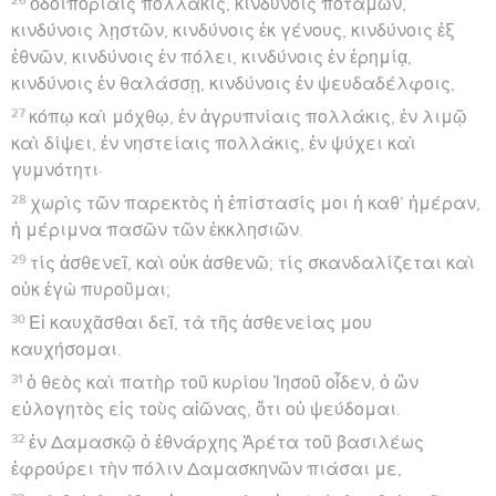
ὁδοιπορίαις πολλάκις, κινδύνοις ποταμῶν,
κινδύνοις λῃστῶν, κινδύνοις ἐκ γένους, κινδύνοις ἐξ
ἐθνῶν, κινδύνοις ἐν πόλει, κινδύνοις ἐν ἐρημίᾳ,
κινδύνοις ἐν θαλάσσῃ, κινδύνοις ἐν ψευδαδέλφοις,
27
κόπῳ καὶ μόχθῳ, ἐν ἀγρυπνίαις πολλάκις, ἐν λιμῷ
καὶ δίψει, ἐν νηστείαις πολλάκις, ἐν ψύχει καὶ
γυμνότητι·
28
χωρὶς τῶν παρεκτὸς ἡ ἐπίστασίς μοι ἡ καθ’ ἡμέραν,
ἡ μέριμνα πασῶν τῶν ἐκκλησιῶν.
29
τίς ἀσθενεῖ, καὶ οὐκ ἀσθενῶ; τίς σκανδαλίζεται καὶ
οὐκ ἐγὼ πυροῦμαι;
30
Εἰ καυχᾶσθαι δεῖ, τὰ τῆς ἀσθενείας μου
καυχήσομαι.
31
ὁ θεὸς καὶ πατὴρ τοῦ κυρίου Ἰησοῦ οἶδεν, ὁ ὢν
εὐλογητὸς εἰς τοὺς αἰῶνας, ὅτι οὐ ψεύδομαι.
32
ἐν Δαμασκῷ ὁ ἐθνάρχης Ἁρέτα τοῦ βασιλέως
ἐφρούρει τὴν πόλιν Δαμασκηνῶν πιάσαι με,