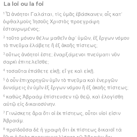
La loi ou la foi
1
Ὦ ἀνόητοι Γαλάται, τίς ὑμᾶς ἐβάσκανεν, οἷς κατ’
ὀφθαλμοὺς Ἰησοῦς Χριστὸς προεγράφη
ἐσταυρωμένος;
2
τοῦτο μόνον θέλω μαθεῖν ἀφ’ ὑμῶν, ἐξ ἔργων νόμου
τὸ πνεῦμα ἐλάβετε ἢ ἐξ ἀκοῆς πίστεως;
3
οὕτως ἀνόητοί ἐστε; ἐναρξάμενοι πνεύματι νῦν
σαρκὶ ἐπιτελεῖσθε;
4
τοσαῦτα ἐπάθετε εἰκῇ; εἴ γε καὶ εἰκῇ.
5
ὁ οὖν ἐπιχορηγῶν ὑμῖν τὸ πνεῦμα καὶ ἐνεργῶν
δυνάμεις ἐν ὑμῖν ἐξ ἔργων νόμου ἢ ἐξ ἀκοῆς πίστεως;
6
καθὼς Ἀβραὰμ ἐπίστευσεν τῷ θεῷ, καὶ ἐλογίσθη
αὐτῷ εἰς δικαιοσύνην.
7
Γινώσκετε ἄρα ὅτι οἱ ἐκ πίστεως, οὗτοι υἱοί εἰσιν
Ἀβραάμ.
8
προϊδοῦσα δὲ ἡ γραφὴ ὅτι ἐκ πίστεως δικαιοῖ τὰ