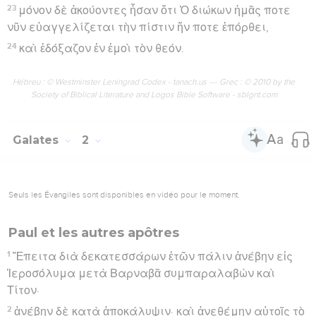
23
μόνον δὲ ἀκούοντες ἦσαν ὅτι Ὁ διώκων ἡμᾶς ποτε
νῦν εὐαγγελίζεται τὴν πίστιν ἥν ποτε ἐπόρθει,
24
καὶ ἐδόξαζον ἐν ἐμοὶ τὸν θεόν.
Hébreu : © Westminster Leningrad Codex - tanach.us --- Grec : © 2010 by the
Society of Biblical Literature and Logos Bible Software - sblgnt.com
Galates
2
Seuls les Évangiles sont disponibles en vidéo pour le moment.
Paul et les autres apôtres
1
Ἔπειτα διὰ δεκατεσσάρων ἐτῶν πάλιν ἀνέβην εἰς
Ἱεροσόλυμα μετὰ Βαρναβᾶ συμπαραλαβὼν καὶ
Τίτον·
2
ἀνέβην δὲ κατὰ ἀποκάλυψιν· καὶ ἀνεθέμην αὐτοῖς τὸ