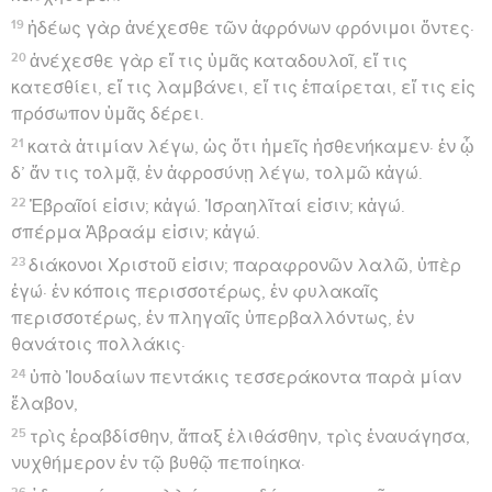
19
ἡδέως γὰρ ἀνέχεσθε τῶν ἀφρόνων φρόνιμοι ὄντες·
20
ἀνέχεσθε γὰρ εἴ τις ὑμᾶς καταδουλοῖ, εἴ τις
κατεσθίει, εἴ τις λαμβάνει, εἴ τις ἐπαίρεται, εἴ τις εἰς
πρόσωπον ὑμᾶς δέρει.
21
κατὰ ἀτιμίαν λέγω, ὡς ὅτι ἡμεῖς ἠσθενήκαμεν· ἐν ᾧ
δ’ ἄν τις τολμᾷ, ἐν ἀφροσύνῃ λέγω, τολμῶ κἀγώ.
22
Ἑβραῖοί εἰσιν; κἀγώ. Ἰσραηλῖταί εἰσιν; κἀγώ.
σπέρμα Ἀβραάμ εἰσιν; κἀγώ.
23
διάκονοι Χριστοῦ εἰσιν; παραφρονῶν λαλῶ, ὑπὲρ
ἐγώ· ἐν κόποις περισσοτέρως, ἐν φυλακαῖς
περισσοτέρως, ἐν πληγαῖς ὑπερβαλλόντως, ἐν
θανάτοις πολλάκις·
24
ὑπὸ Ἰουδαίων πεντάκις τεσσεράκοντα παρὰ μίαν
ἔλαβον,
25
τρὶς ἐραβδίσθην, ἅπαξ ἐλιθάσθην, τρὶς ἐναυάγησα,
νυχθήμερον ἐν τῷ βυθῷ πεποίηκα·
26