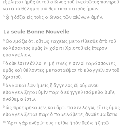
ἐξέληται ἡμᾶς ἐκ τοῦ αἰῶνος τοῦ ἐνεστῶτος πονηροῦ
κατὰ τὸ θέλημα τοῦ θεοῦ καὶ πατρὸς ἡμῶν,
5
ᾧ ἡ δόξα εἰς τοὺς αἰῶνας τῶν αἰώνων· ἀμήν.
La seule Bonne Nouvelle
6
Θαυμάζω ὅτι οὕτως ταχέως μετατίθεσθε ἀπὸ τοῦ
καλέσαντος ὑμᾶς ἐν χάριτι Χριστοῦ εἰς ἕτερον
εὐαγγέλιον,
7
ὃ οὐκ ἔστιν ἄλλο· εἰ μή τινές εἰσιν οἱ ταράσσοντες
ὑμᾶς καὶ θέλοντες μεταστρέψαι τὸ εὐαγγέλιον τοῦ
Χριστοῦ.
8
ἀλλὰ καὶ ἐὰν ἡμεῖς ἢ ἄγγελος ἐξ οὐρανοῦ
εὐαγγελίζηται ὑμῖν παρ’ ὃ εὐηγγελισάμεθα ὑμῖν,
ἀνάθεμα ἔστω.
9
ὡς προειρήκαμεν, καὶ ἄρτι πάλιν λέγω, εἴ τις ὑμᾶς
εὐαγγελίζεται παρ’ ὃ παρελάβετε, ἀνάθεμα ἔστω.
10
Ἄρτι γὰρ ἀνθρώπους πείθω ἢ τὸν θεόν; ἢ ζητῶ