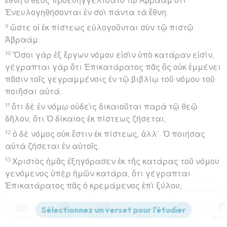
ἔθνη ὁ θεὸς προευηγγελίσατο τῷ Ἀβραὰμ ὅτι
Ἐνευλογηθήσονται ἐν σοὶ πάντα τὰ ἔθνη.
9
ὥστε οἱ ἐκ πίστεως εὐλογοῦνται σὺν τῷ πιστῷ
Ἀβραάμ.
10
Ὅσοι γὰρ ἐξ ἔργων νόμου εἰσὶν ὑπὸ κατάραν εἰσίν,
γέγραπται γὰρ ὅτι Ἐπικατάρατος πᾶς ὃς οὐκ ἐμμένει
πᾶσιν τοῖς γεγραμμένοις ἐν τῷ βιβλίῳ τοῦ νόμου τοῦ
ποιῆσαι αὐτά.
11
ὅτι δὲ ἐν νόμῳ οὐδεὶς δικαιοῦται παρὰ τῷ θεῷ
δῆλον, ὅτι Ὁ δίκαιος ἐκ πίστεως ζήσεται,
12
ὁ δὲ νόμος οὐκ ἔστιν ἐκ πίστεως, ἀλλ’· Ὁ ποιήσας
αὐτὰ ζήσεται ἐν αὐτοῖς.
13
Χριστὸς ἡμᾶς ἐξηγόρασεν ἐκ τῆς κατάρας τοῦ νόμου
γενόμενος ὑπὲρ ἡμῶν κατάρα, ὅτι γέγραπται·
Ἐπικατάρατος πᾶς ὁ κρεμάμενος ἐπὶ ξύλου,
14
ἵνα εἰς τὰ ἔθνη ἡ εὐλογία τοῦ Ἀβραὰμ γένηται ἐν
Χριστῷ Ἰησοῦ, ἵνα τὴν ἐπαγγελίαν τοῦ πνεύματος
Contenus
Versions
Commentaires
Strong
Dictionnaire
λάβωμεν διὰ τῆς πίστεως.