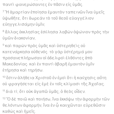
παντὶ φανερώσαντες ἐν πᾶσιν εἰς ὑμᾶς.
7
Ἢ ἁμαρτίαν ἐποίησα ἐμαυτὸν ταπεινῶν ἵνα ὑμεῖς
ὑψωθῆτε, ὅτι δωρεὰν τὸ τοῦ θεοῦ εὐαγγέλιον
εὐηγγελισάμην ὑμῖν;
8
ἄλλας ἐκκλησίας ἐσύλησα λαβὼν ὀψώνιον πρὸς τὴν
ὑμῶν διακονίαν,
9
καὶ παρὼν πρὸς ὑμᾶς καὶ ὑστερηθεὶς οὐ
κατενάρκησα οὐθενός· τὸ γὰρ ὑστέρημά μου
προσανεπλήρωσαν οἱ ἀδελφοὶ ἐλθόντες ἀπὸ
Μακεδονίας· καὶ ἐν παντὶ ἀβαρῆ ἐμαυτὸν ὑμῖν
ἐτήρησα καὶ τηρήσω.
10
ἔστιν ἀλήθεια Χριστοῦ ἐν ἐμοὶ ὅτι ἡ καύχησις αὕτη
οὐ φραγήσεται εἰς ἐμὲ ἐν τοῖς κλίμασι τῆς Ἀχαΐας.
11
διὰ τί; ὅτι οὐκ ἀγαπῶ ὑμᾶς; ὁ θεὸς οἶδεν.
12
Ὃ δὲ ποιῶ καὶ ποιήσω, ἵνα ἐκκόψω τὴν ἀφορμὴν τῶν
θελόντων ἀφορμήν, ἵνα ἐν ᾧ καυχῶνται εὑρεθῶσιν
καθὼς καὶ ἡμεῖς.