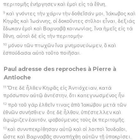
περιτομῆς ἐνήργησεν καὶ ἐμοὶ εἰς τὰ ἔθνη,
9
καὶ γνόντες τὴν χάριν τὴν δοθεῖσάν μοι, Ἰάκωβος καὶ
Κηφᾶς καὶ Ἰωάννης, οἱ δοκοῦντες στῦλοι εἶναι, δεξιὰς
ἔδωκαν ἐμοὶ καὶ Βαρναβᾷ κοινωνίας, ἵνα ἡμεῖς εἰς τὰ
ἔθνη, αὐτοὶ δὲ εἰς τὴν περιτομήν·
10
μόνον τῶν πτωχῶν ἵνα μνημονεύωμεν, ὃ καὶ
ἐσπούδασα αὐτὸ τοῦτο ποιῆσαι.
Paul adresse des reproches à Pierre à
Antioche
11
Ὅτε δὲ ἦλθεν Κηφᾶς εἰς Ἀντιόχειαν, κατὰ
πρόσωπον αὐτῷ ἀντέστην, ὅτι κατεγνωσμένος ἦν·
12
πρὸ τοῦ γὰρ ἐλθεῖν τινας ἀπὸ Ἰακώβου μετὰ τῶν
ἐθνῶν συνήσθιεν· ὅτε δὲ ἦλθον, ὑπέστελλεν καὶ
ἀφώριζεν ἑαυτόν, φοβούμενος τοὺς ἐκ περιτομῆς.
13
καὶ συνυπεκρίθησαν αὐτῷ καὶ οἱ λοιποὶ Ἰουδαῖοι,
ὥστε καὶ Βαρναβᾶς συναπήχθη αὐτῶν τῇ ὑποκρίσει.