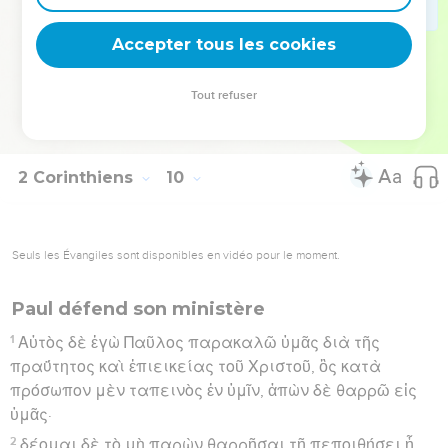
διὰ τὴν ὑπερβάλλουσαν χάριν τοῦ θεοῦ ἐφ’ ὑμῖν.
Accepter tous les cookies
15
χάρις τῷ θεῷ ἐπὶ τῇ ἀνεκδιηγήτῳ αὐτοῦ δωρεᾷ.
Hébreu : © Westminster Leningrad Codex - tanach.us --- Grec : © 2010 by the
Tout refuser
Society of Biblical Literature and Logos Bible Software - sblgnt.com
2 Corinthiens
10
Seuls les Évangiles sont disponibles en vidéo pour le moment.
Paul défend son ministère
1
Αὐτὸς δὲ ἐγὼ Παῦλος παρακαλῶ ὑμᾶς διὰ τῆς
πραΰτητος καὶ ἐπιεικείας τοῦ Χριστοῦ, ὃς κατὰ
πρόσωπον μὲν ταπεινὸς ἐν ὑμῖν, ἀπὼν δὲ θαρρῶ εἰς
ὑμᾶς·
2
δέομαι δὲ τὸ μὴ παρὼν θαρρῆσαι τῇ πεποιθήσει ᾗ