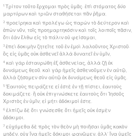
1
Τρίτον τοῦτο ἔρχομαι πρὸς ὑμᾶς· ἐπὶ στόματος δύο
μαρτύρων καὶ τριῶν σταθήσεται πᾶν ῥῆμα.
2
προείρηκα καὶ προλέγω ὡς παρὼν τὸ δεύτερον καὶ
ἀπὼν νῦν, τοῖς προημαρτηκόσιν καὶ τοῖς λοιποῖς πᾶσιν,
ὅτι ἐὰν ἔλθω εἰς τὸ πάλιν οὐ φείσομαι,
3
ἐπεὶ δοκιμὴν ζητεῖτε τοῦ ἐν ἐμοὶ λαλοῦντος Χριστοῦ·
ὃς εἰς ὑμᾶς οὐκ ἀσθενεῖ ἀλλὰ δυνατεῖ ἐν ὑμῖν,
4
καὶ γὰρ ἐσταυρώθη ἐξ ἀσθενείας, ἀλλὰ ζῇ ἐκ
δυνάμεως θεοῦ. καὶ γὰρ ἡμεῖς ἀσθενοῦμεν ἐν αὐτῷ,
ἀλλὰ ζήσομεν σὺν αὐτῷ ἐκ δυνάμεως θεοῦ εἰς ὑμᾶς.
5
Ἑαυτοὺς πειράζετε εἰ ἐστὲ ἐν τῇ πίστει, ἑαυτοὺς
δοκιμάζετε· ἢ οὐκ ἐπιγινώσκετε ἑαυτοὺς ὅτι Ἰησοῦς
Χριστὸς ἐν ὑμῖν; εἰ μήτι ἀδόκιμοί ἐστε.
6
ἐλπίζω δὲ ὅτι γνώσεσθε ὅτι ἡμεῖς οὐκ ἐσμὲν
ἀδόκιμοι.
7
εὐχόμεθα δὲ πρὸς τὸν θεὸν μὴ ποιῆσαι ὑμᾶς κακὸν
μηδέν, οὐχ ἵνα ἡμεῖς δόκιμοι φανῶμεν, ἀλλ’ ἵνα ὑμεῖς