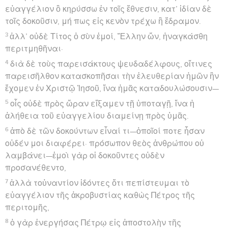
εὐαγγέλιον ὃ κηρύσσω ἐν τοῖς ἔθνεσιν, κατ’ ἰδίαν δὲ
τοῖς δοκοῦσιν, μή πως εἰς κενὸν τρέχω ἢ ἔδραμον.
3
ἀλλ’ οὐδὲ Τίτος ὁ σὺν ἐμοί, Ἕλλην ὤν, ἠναγκάσθη
περιτμηθῆναι·
4
διὰ δὲ τοὺς παρεισάκτους ψευδαδέλφους, οἵτινες
παρεισῆλθον κατασκοπῆσαι τὴν ἐλευθερίαν ἡμῶν ἣν
ἔχομεν ἐν Χριστῷ Ἰησοῦ, ἵνα ἡμᾶς καταδουλώσουσιν—
5
οἷς οὐδὲ πρὸς ὥραν εἴξαμεν τῇ ὑποταγῇ, ἵνα ἡ
ἀλήθεια τοῦ εὐαγγελίου διαμείνῃ πρὸς ὑμᾶς.
6
ἀπὸ δὲ τῶν δοκούντων εἶναί τι—ὁποῖοί ποτε ἦσαν
οὐδέν μοι διαφέρει· πρόσωπον θεὸς ἀνθρώπου οὐ
λαμβάνει—ἐμοὶ γὰρ οἱ δοκοῦντες οὐδὲν
προσανέθεντο,
7
ἀλλὰ τοὐναντίον ἰδόντες ὅτι πεπίστευμαι τὸ
εὐαγγέλιον τῆς ἀκροβυστίας καθὼς Πέτρος τῆς
περιτομῆς,
8
ὁ γὰρ ἐνεργήσας Πέτρῳ εἰς ἀποστολὴν τῆς