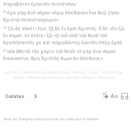
παραβάτην ἐμαυτὸν συνιστάνω.
19
ἐγὼ γὰρ διὰ νόμου νόμῳ ἀπέθανον ἵνα θεῷ ζήσω·
Χριστῷ συνεσταύρωμαι·
20
ζῶ δὲ οὐκέτι ἐγώ, ζῇ δὲ ἐν ἐμοὶ Χριστός· ὃ δὲ νῦν ζῶ
ἐν σαρκί, ἐν πίστει ζῶ τῇ τοῦ υἱοῦ τοῦ θεοῦ τοῦ
ἀγαπήσαντός με καὶ παραδόντος ἑαυτὸν ὑπὲρ ἐμοῦ.
21
οὐκ ἀθετῶ τὴν χάριν τοῦ θεοῦ· εἰ γὰρ διὰ νόμου
δικαιοσύνη, ἄρα Χριστὸς δωρεὰν ἀπέθανεν.
Hébreu : © Westminster Leningrad Codex - tanach.us --- Grec : © 2010 by the
Society of Biblical Literature and Logos Bible Software - sblgnt.com
Galates
3
Seuls les Évangiles sont disponibles en vidéo pour le moment.