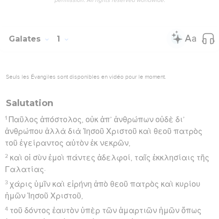
permission. All rights reserved worldwide.
Galates
1
Seuls les Évangiles sont disponibles en vidéo pour le moment.
Salutation
1
Παῦλος ἀπόστολος, οὐκ ἀπ’ ἀνθρώπων οὐδὲ δι’
ἀνθρώπου ἀλλὰ διὰ Ἰησοῦ Χριστοῦ καὶ θεοῦ πατρὸς
τοῦ ἐγείραντος αὐτὸν ἐκ νεκρῶν,
2
καὶ οἱ σὺν ἐμοὶ πάντες ἀδελφοί, ταῖς ἐκκλησίαις τῆς
Γαλατίας·
3
χάρις ὑμῖν καὶ εἰρήνη ἀπὸ θεοῦ πατρὸς καὶ κυρίου
ἡμῶν Ἰησοῦ Χριστοῦ,
4
τοῦ δόντος ἑαυτὸν ὑπὲρ τῶν ἁμαρτιῶν ἡμῶν ὅπως