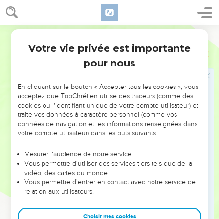
ἔχοντες περισσεύητε εἰς πᾶν ἔργον ἀγαθόν·
9
(καθὼς γέγραπται· Ἐσκόρπισεν, ἔδωκεν τοῖς
Hébreu / Grec - Texte original
πένησιν, ἡ δικαιοσύνη αὐτοῦ μένει εἰς τὸν αἰῶνα·
Votre vie privée est importante
2 Corinthiens
9
10
ὁ δὲ ἐπιχορηγῶν σπόρον τῷ σπείροντι καὶ ἄρτον εἰς
pour nous
βρῶσιν χορηγήσει καὶ πληθυνεῖ τὸν σπόρον ὑμῶν καὶ
αὐξήσει τὰ γενήματα τῆς δικαιοσύνης ὑμῶν·)
En cliquant sur le bouton « Accepter tous les cookies », vous
11
ἐν παντὶ πλουτιζόμενοι εἰς πᾶσαν ἁπλότητα, ἥτις
acceptez que TopChrétien utilise des traceurs (comme des
κατεργάζεται δι’ ἡμῶν εὐχαριστίαν τῷ θεῷ—
cookies ou l'identifiant unique de votre compte utilisateur) et
traite vos données à caractère personnel (comme vos
12
ὅτι ἡ διακονία τῆς λειτουργίας ταύτης οὐ μόνον
données de navigation et les informations renseignées dans
ἐστὶν προσαναπληροῦσα τὰ ὑστερήματα τῶν ἁγίων,
votre compte utilisateur) dans les buts suivants :
ἀλλὰ καὶ περισσεύουσα διὰ πολλῶν εὐχαριστιῶν τῷ
θεῷ—
Mesurer l'audience de notre service
Vous permettre d'utiliser des services tiers tels que de la
13
διὰ τῆς δοκιμῆς τῆς διακονίας ταύτης δοξάζοντες
vidéo, des cartes du monde…
τὸν θεὸν ἐπὶ τῇ ὑποταγῇ τῆς ὁμολογίας ὑμῶν εἰς τὸ
Vous permettre d'entrer en contact avec notre service de
εὐαγγέλιον τοῦ Χριστοῦ καὶ ἁπλότητι τῆς κοινωνίας
relation aux utilisateurs.
εἰς αὐτοὺς καὶ εἰς πάντας,
14
καὶ αὐτῶν δεήσει ὑπὲρ ὑμῶν ἐπιποθούντων ὑμᾶς
Choisir mes cookies