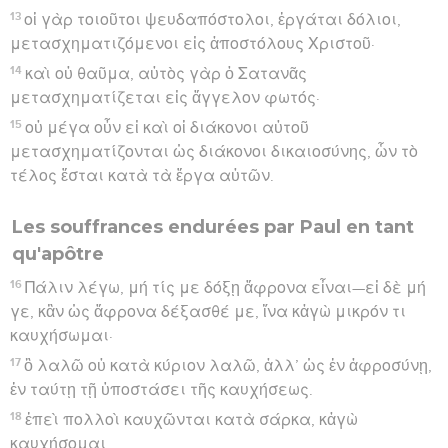
13
οἱ γὰρ τοιοῦτοι ψευδαπόστολοι, ἐργάται δόλιοι,
μετασχηματιζόμενοι εἰς ἀποστόλους Χριστοῦ·
14
καὶ οὐ θαῦμα, αὐτὸς γὰρ ὁ Σατανᾶς
μετασχηματίζεται εἰς ἄγγελον φωτός·
15
οὐ μέγα οὖν εἰ καὶ οἱ διάκονοι αὐτοῦ
μετασχηματίζονται ὡς διάκονοι δικαιοσύνης, ὧν τὸ
τέλος ἔσται κατὰ τὰ ἔργα αὐτῶν.
Les souffrances endurées par Paul en tant
qu'apôtre
16
Πάλιν λέγω, μή τίς με δόξῃ ἄφρονα εἶναι—εἰ δὲ μή
γε, κἂν ὡς ἄφρονα δέξασθέ με, ἵνα κἀγὼ μικρόν τι
καυχήσωμαι·
17
ὃ λαλῶ οὐ κατὰ κύριον λαλῶ, ἀλλ’ ὡς ἐν ἀφροσύνῃ,
ἐν ταύτῃ τῇ ὑποστάσει τῆς καυχήσεως.
18
ἐπεὶ πολλοὶ καυχῶνται κατὰ σάρκα, κἀγὼ
καυχήσομαι.