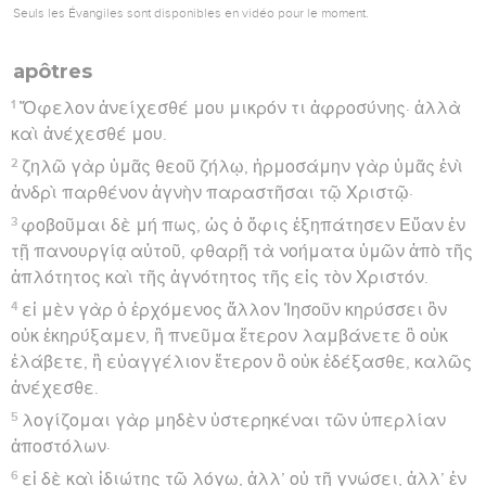
Seuls les Évangiles sont disponibles en vidéo pour le moment.
apôtres
1
Ὄφελον ἀνείχεσθέ μου μικρόν τι ἀφροσύνης· ἀλλὰ
καὶ ἀνέχεσθέ μου.
2
ζηλῶ γὰρ ὑμᾶς θεοῦ ζήλῳ, ἡρμοσάμην γὰρ ὑμᾶς ἑνὶ
ἀνδρὶ παρθένον ἁγνὴν παραστῆσαι τῷ Χριστῷ·
3
φοβοῦμαι δὲ μή πως, ὡς ὁ ὄφις ἐξηπάτησεν Εὕαν ἐν
τῇ πανουργίᾳ αὐτοῦ, φθαρῇ τὰ νοήματα ὑμῶν ἀπὸ τῆς
ἁπλότητος καὶ τῆς ἁγνότητος τῆς εἰς τὸν Χριστόν.
4
εἰ μὲν γὰρ ὁ ἐρχόμενος ἄλλον Ἰησοῦν κηρύσσει ὃν
οὐκ ἐκηρύξαμεν, ἢ πνεῦμα ἕτερον λαμβάνετε ὃ οὐκ
ἐλάβετε, ἢ εὐαγγέλιον ἕτερον ὃ οὐκ ἐδέξασθε, καλῶς
ἀνέχεσθε.
5
λογίζομαι γὰρ μηδὲν ὑστερηκέναι τῶν ὑπερλίαν
ἀποστόλων·
6
εἰ δὲ καὶ ἰδιώτης τῷ λόγῳ, ἀλλ’ οὐ τῇ γνώσει, ἀλλ’ ἐν