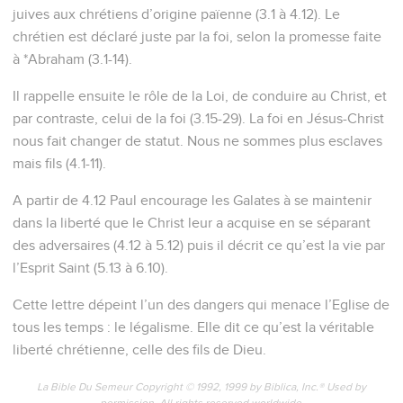
juives aux chrétiens d’origine païenne (3.1 à 4.12). Le
chrétien est déclaré juste par la foi, selon la promesse faite
à *Abraham (3.1-14).
Il rappelle ensuite le rôle de la Loi, de conduire au Christ, et
par contraste, celui de la foi (3.15-29). La foi en Jésus-Christ
nous fait changer de statut. Nous ne sommes plus esclaves
mais fils (4.1-11).
A partir de 4.12 Paul encourage les Galates à se maintenir
dans la liberté que le Christ leur a acquise en se séparant
des adversaires (4.12 à 5.12) puis il décrit ce qu’est la vie par
l’Esprit Saint (5.13 à 6.10).
Cette lettre dépeint l’un des dangers qui menace l’Eglise de
tous les temps : le légalisme. Elle dit ce qu’est la véritable
liberté chrétienne, celle des fils de Dieu.
La Bible Du Semeur Copyright © 1992, 1999 by Biblica, Inc.® Used by