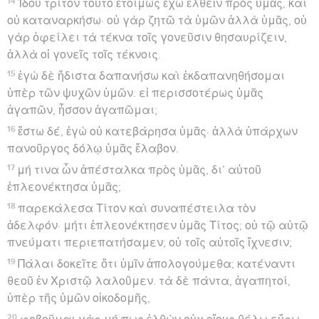
14
Ἰδοὺ τρίτον τοῦτο ἑτοίμως ἔχω ἐλθεῖν πρὸς ὑμᾶς, καὶ
οὐ καταναρκήσω· οὐ γὰρ ζητῶ τὰ ὑμῶν ἀλλὰ ὑμᾶς, οὐ
γὰρ ὀφείλει τὰ τέκνα τοῖς γονεῦσιν θησαυρίζειν,
ἀλλὰ οἱ γονεῖς τοῖς τέκνοις.
15
ἐγὼ δὲ ἥδιστα δαπανήσω καὶ ἐκδαπανηθήσομαι
ὑπὲρ τῶν ψυχῶν ὑμῶν. εἰ περισσοτέρως ὑμᾶς
ἀγαπῶν, ἧσσον ἀγαπῶμαι;
16
ἔστω δέ, ἐγὼ οὐ κατεβάρησα ὑμᾶς· ἀλλὰ ὑπάρχων
πανοῦργος δόλῳ ὑμᾶς ἔλαβον.
17
μή τινα ὧν ἀπέσταλκα πρὸς ὑμᾶς, δι’ αὐτοῦ
ἐπλεονέκτησα ὑμᾶς;
18
παρεκάλεσα Τίτον καὶ συναπέστειλα τὸν
ἀδελφόν· μήτι ἐπλεονέκτησεν ὑμᾶς Τίτος; οὐ τῷ αὐτῷ
πνεύματι περιεπατήσαμεν; οὐ τοῖς αὐτοῖς ἴχνεσιν;
19
Πάλαι δοκεῖτε ὅτι ὑμῖν ἀπολογούμεθα; κατέναντι
θεοῦ ἐν Χριστῷ λαλοῦμεν. τὰ δὲ πάντα, ἀγαπητοί,
ὑπὲρ τῆς ὑμῶν οἰκοδομῆς,
20