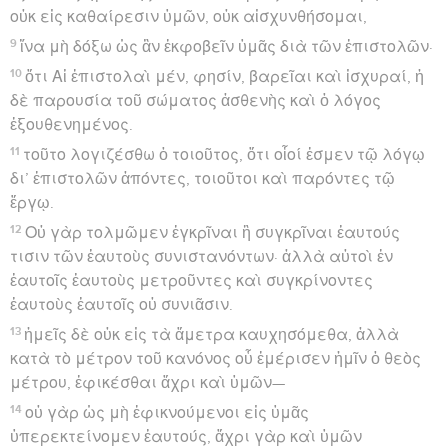
οὐκ εἰς καθαίρεσιν ὑμῶν, οὐκ αἰσχυνθήσομαι,
9
ἵνα μὴ δόξω ὡς ἂν ἐκφοβεῖν ὑμᾶς διὰ τῶν ἐπιστολῶν·
10
ὅτι Αἱ ἐπιστολαὶ μέν, φησίν, βαρεῖαι καὶ ἰσχυραί, ἡ
δὲ παρουσία τοῦ σώματος ἀσθενὴς καὶ ὁ λόγος
ἐξουθενημένος.
11
τοῦτο λογιζέσθω ὁ τοιοῦτος, ὅτι οἷοί ἐσμεν τῷ λόγῳ
δι’ ἐπιστολῶν ἀπόντες, τοιοῦτοι καὶ παρόντες τῷ
ἔργῳ.
12
Οὐ γὰρ τολμῶμεν ἐγκρῖναι ἢ συγκρῖναι ἑαυτούς
τισιν τῶν ἑαυτοὺς συνιστανόντων· ἀλλὰ αὐτοὶ ἐν
ἑαυτοῖς ἑαυτοὺς μετροῦντες καὶ συγκρίνοντες
ἑαυτοὺς ἑαυτοῖς οὐ συνιᾶσιν.
13
ἡμεῖς δὲ οὐκ εἰς τὰ ἄμετρα καυχησόμεθα, ἀλλὰ
κατὰ τὸ μέτρον τοῦ κανόνος οὗ ἐμέρισεν ἡμῖν ὁ θεὸς
μέτρου, ἐφικέσθαι ἄχρι καὶ ὑμῶν—
14
οὐ γὰρ ὡς μὴ ἐφικνούμενοι εἰς ὑμᾶς
ὑπερεκτείνομεν ἑαυτούς, ἄχρι γὰρ καὶ ὑμῶν