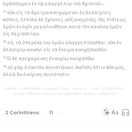
ἐφθάσαμεν ἐν τῷ εὐαγγελίῳ τοῦ Χριστοῦ—
15
οὐκ εἰς τὰ ἄμετρα καυχώμενοι ἐν ἀλλοτρίοις
κόποις, ἐλπίδα δὲ ἔχοντες αὐξανομένης τῆς πίστεως
ὑμῶν ἐν ὑμῖν μεγαλυνθῆναι κατὰ τὸν κανόνα ἡμῶν
εἰς περισσείαν,
16
εἰς τὰ ὑπερέκεινα ὑμῶν εὐαγγελίσασθαι, οὐκ ἐν
ἀλλοτρίῳ κανόνι εἰς τὰ ἕτοιμα καυχήσασθαι.
17
Ὁ δὲ καυχώμενος ἐν κυρίῳ καυχάσθω·
18
οὐ γὰρ ὁ ἑαυτὸν συνιστάνων, ἐκεῖνός ἐστιν δόκιμος,
ἀλλὰ ὃν ὁ κύριος συνίστησιν.
Hébreu : © Westminster Leningrad Codex - tanach.us --- Grec : © 2010 by the
Society of Biblical Literature and Logos Bible Software - sblgnt.com
2 Corinthiens
11