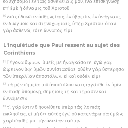
καυχήσομαι ἐν ταῖς ἀσθενείαις μου, ἵνα ἐπισκηνώσῃ
ἐπ’ ἐμὲ ἡ δύναμις τοῦ Χριστοῦ.
10
διὸ εὐδοκῶ ἐν ἀσθενείαις, ἐν ὕβρεσιν, ἐν ἀνάγκαις,
ἐν διωγμοῖς καὶ στενοχωρίαις, ὑπὲρ Χριστοῦ· ὅταν
γὰρ ἀσθενῶ, τότε δυνατός εἰμι.
L'inquiétude que Paul ressent au sujet des
Corinthiens
11
Γέγονα ἄφρων· ὑμεῖς με ἠναγκάσατε· ἐγὼ γὰρ
ὤφειλον ὑφ’ ὑμῶν συνίστασθαι. οὐδὲν γὰρ ὑστέρησα
τῶν ὑπερλίαν ἀποστόλων, εἰ καὶ οὐδέν εἰμι·
12
τὰ μὲν σημεῖα τοῦ ἀποστόλου κατειργάσθη ἐν ὑμῖν
ἐν πάσῃ ὑπομονῇ, σημείοις τε καὶ τέρασιν καὶ
δυνάμεσιν.
13
τί γάρ ἐστιν ὃ ἡσσώθητε ὑπὲρ τὰς λοιπὰς
ἐκκλησίας, εἰ μὴ ὅτι αὐτὸς ἐγὼ οὐ κατενάρκησα ὑμῶν;
χαρίσασθέ μοι τὴν ἀδικίαν ταύτην.