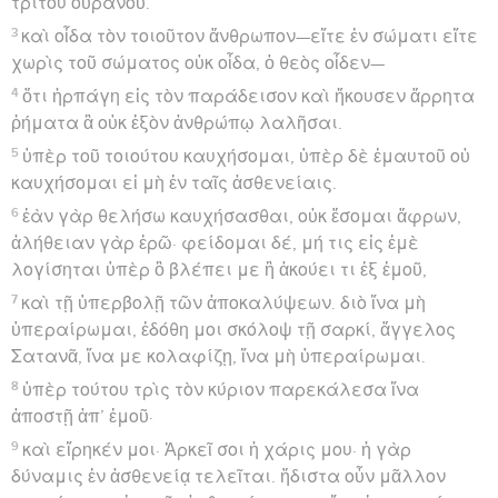
τρίτου οὐρανοῦ.
3
καὶ οἶδα τὸν τοιοῦτον ἄνθρωπον—εἴτε ἐν σώματι εἴτε
χωρὶς τοῦ σώματος οὐκ οἶδα, ὁ θεὸς οἶδεν—
4
ὅτι ἡρπάγη εἰς τὸν παράδεισον καὶ ἤκουσεν ἄρρητα
ῥήματα ἃ οὐκ ἐξὸν ἀνθρώπῳ λαλῆσαι.
5
ὑπὲρ τοῦ τοιούτου καυχήσομαι, ὑπὲρ δὲ ἐμαυτοῦ οὐ
καυχήσομαι εἰ μὴ ἐν ταῖς ἀσθενείαις.
6
ἐὰν γὰρ θελήσω καυχήσασθαι, οὐκ ἔσομαι ἄφρων,
ἀλήθειαν γὰρ ἐρῶ· φείδομαι δέ, μή τις εἰς ἐμὲ
λογίσηται ὑπὲρ ὃ βλέπει με ἢ ἀκούει τι ἐξ ἐμοῦ,
7
καὶ τῇ ὑπερβολῇ τῶν ἀποκαλύψεων. διὸ ἵνα μὴ
ὑπεραίρωμαι, ἐδόθη μοι σκόλοψ τῇ σαρκί, ἄγγελος
Σατανᾶ, ἵνα με κολαφίζῃ, ἵνα μὴ ὑπεραίρωμαι.
8
ὑπὲρ τούτου τρὶς τὸν κύριον παρεκάλεσα ἵνα
ἀποστῇ ἀπ’ ἐμοῦ·
9
καὶ εἴρηκέν μοι· Ἀρκεῖ σοι ἡ χάρις μου· ἡ γὰρ
δύναμις ἐν ἀσθενείᾳ τελεῖται. ἥδιστα οὖν μᾶλλον