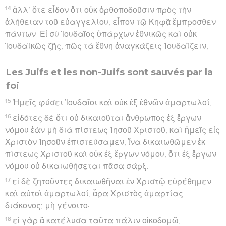
14
ἀλλ’ ὅτε εἶδον ὅτι οὐκ ὀρθοποδοῦσιν πρὸς τὴν
ἀλήθειαν τοῦ εὐαγγελίου, εἶπον τῷ Κηφᾷ ἔμπροσθεν
πάντων· Εἰ σὺ Ἰουδαῖος ὑπάρχων ἐθνικῶς καὶ οὐκ
Ἰουδαϊκῶς ζῇς, πῶς τὰ ἔθνη ἀναγκάζεις Ἰουδαΐζειν;
Les Juifs et les non-Juifs sont sauvés par la
foi
15
Ἡμεῖς φύσει Ἰουδαῖοι καὶ οὐκ ἐξ ἐθνῶν ἁμαρτωλοί,
16
εἰδότες δὲ ὅτι οὐ δικαιοῦται ἄνθρωπος ἐξ ἔργων
νόμου ἐὰν μὴ διὰ πίστεως Ἰησοῦ Χριστοῦ, καὶ ἡμεῖς εἰς
Χριστὸν Ἰησοῦν ἐπιστεύσαμεν, ἵνα δικαιωθῶμεν ἐκ
πίστεως Χριστοῦ καὶ οὐκ ἐξ ἔργων νόμου, ὅτι ἐξ ἔργων
νόμου οὐ δικαιωθήσεται πᾶσα σάρξ.
17
εἰ δὲ ζητοῦντες δικαιωθῆναι ἐν Χριστῷ εὑρέθημεν
καὶ αὐτοὶ ἁμαρτωλοί, ἆρα Χριστὸς ἁμαρτίας
διάκονος; μὴ γένοιτο·
18
εἰ γὰρ ἃ κατέλυσα ταῦτα πάλιν οἰκοδομῶ,