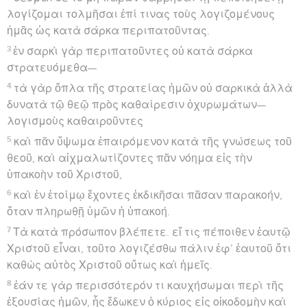
λογίζομαι τολμῆσαι ἐπί τινας τοὺς λογιζομένους
ἡμᾶς ὡς κατὰ σάρκα περιπατοῦντας.
3
ἐν σαρκὶ γὰρ περιπατοῦντες οὐ κατὰ σάρκα
στρατευόμεθα—
4
τὰ γὰρ ὅπλα τῆς στρατείας ἡμῶν οὐ σαρκικὰ ἀλλὰ
δυνατὰ τῷ θεῷ πρὸς καθαίρεσιν ὀχυρωμάτων—
λογισμοὺς καθαιροῦντες
5
καὶ πᾶν ὕψωμα ἐπαιρόμενον κατὰ τῆς γνώσεως τοῦ
θεοῦ, καὶ αἰχμαλωτίζοντες πᾶν νόημα εἰς τὴν
ὑπακοὴν τοῦ Χριστοῦ,
6
καὶ ἐν ἑτοίμῳ ἔχοντες ἐκδικῆσαι πᾶσαν παρακοήν,
ὅταν πληρωθῇ ὑμῶν ἡ ὑπακοή.
7
Τὰ κατὰ πρόσωπον βλέπετε. εἴ τις πέποιθεν ἑαυτῷ
Χριστοῦ εἶναι, τοῦτο λογιζέσθω πάλιν ἐφ’ ἑαυτοῦ ὅτι
καθὼς αὐτὸς Χριστοῦ οὕτως καὶ ἡμεῖς.
8
ἐάν τε γὰρ περισσότερόν τι καυχήσωμαι περὶ τῆς
ἐξουσίας ἡμῶν, ἧς ἔδωκεν ὁ κύριος εἰς οἰκοδομὴν καὶ