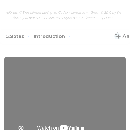
Hébreu : © Westminster Leningrad Codex - tanach.us --- Grec : © 2010 by the
Society of Biblical Literature and Logos Bible Software - sblgnt.com
Galates
Introduction