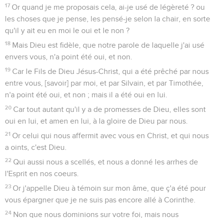
17
Or quand je me proposais cela, ai-je usé de légèreté ? ou
les choses que je pense, les pensé-je selon la chair, en sorte
qu'il y ait eu en moi le oui et le non ?
18
Mais Dieu est fidèle, que notre parole de laquelle j'ai usé
envers vous, n'a point été oui, et non.
19
Car le Fils de Dieu Jésus-Christ, qui a été prêché par nous
entre vous, [savoir] par moi, et par Silvain, et par Timothée,
n'a point été oui, et non ; mais il a été oui en lui.
20
Car tout autant qu'il y a de promesses de Dieu, elles sont
oui en lui, et amen en lui, à la gloire de Dieu par nous.
21
Or celui qui nous affermit avec vous en Christ, et qui nous
a oints, c'est Dieu.
22
Qui aussi nous a scellés, et nous a donné les arrhes de
l'Esprit en nos coeurs.
23
Or j'appelle Dieu à témoin sur mon âme, que ç'a été pour
vous épargner que je ne suis pas encore allé à Corinthe.
24
Non que nous dominions sur votre foi, mais nous