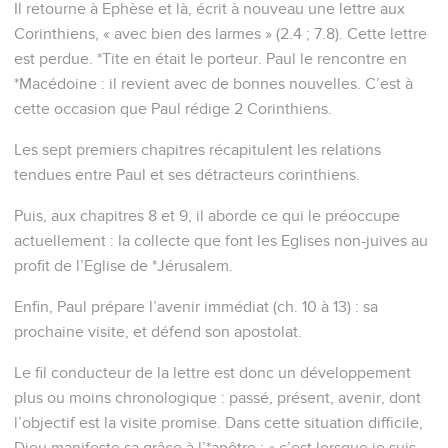
Il retourne à Ephèse et là, écrit à nouveau une lettre aux
Corinthiens, « avec bien des larmes » (2.4 ; 7.8). Cette lettre
est perdue. *Tite en était le porteur. Paul le rencontre en
*Macédoine : il revient avec de bonnes nouvelles. C’est à
cette occasion que Paul rédige 2 Corinthiens.
Les sept premiers chapitres récapitulent les relations
tendues entre Paul et ses détracteurs corinthiens.
Puis, aux chapitres 8 et 9, il aborde ce qui le préoccupe
actuellement : la collecte que font les Eglises non-juives au
profit de l’Eglise de *Jérusalem.
Enfin, Paul prépare l’avenir immédiat (ch. 10 à 13) : sa
prochaine visite, et défend son apostolat.
Le fil conducteur de la lettre est donc un développement
plus ou moins chronologique : passé, présent, avenir, dont
l’objectif est la visite promise. Dans cette situation difficile,
Dieu manifeste sa grâce à l’*apôtre : « c’est lorsque je suis