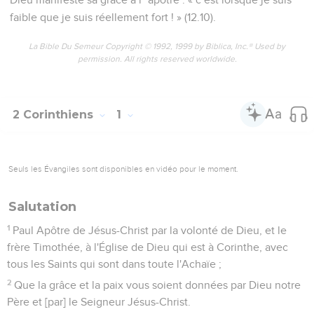
faible que je suis réellement fort ! » (12.10).
La Bible Du Semeur Copyright © 1992, 1999 by Biblica, Inc.® Used by
permission. All rights reserved worldwide.
2 Corinthiens
1
Seuls les Évangiles sont disponibles en vidéo pour le moment.
Salutation
1
Paul Apôtre de Jésus-Christ par la volonté de Dieu, et le
frère Timothée, à l'Église de Dieu qui est à Corinthe, avec
tous les Saints qui sont dans toute l'Achaïe ;
2
Que la grâce et la paix vous soient données par Dieu notre
Père et [par] le Seigneur Jésus-Christ.