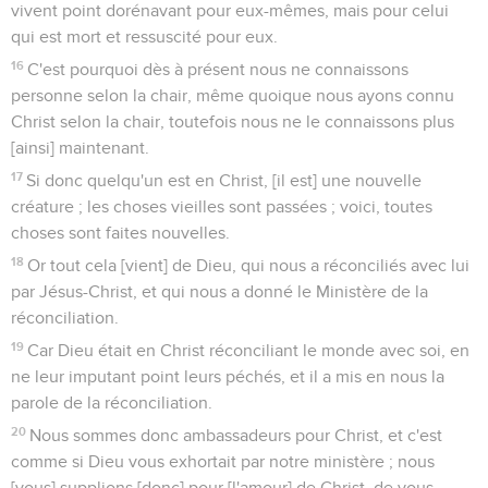
vivent point dorénavant pour eux-mêmes, mais pour celui
qui est mort et ressuscité pour eux.
16
C'est pourquoi dès à présent nous ne connaissons
personne selon la chair, même quoique nous ayons connu
Christ selon la chair, toutefois nous ne le connaissons plus
[ainsi] maintenant.
17
Si donc quelqu'un est en Christ, [il est] une nouvelle
créature ; les choses vieilles sont passées ; voici, toutes
choses sont faites nouvelles.
18
Or tout cela [vient] de Dieu, qui nous a réconciliés avec lui
par Jésus-Christ, et qui nous a donné le Ministère de la
réconciliation.
19
Car Dieu était en Christ réconciliant le monde avec soi, en
ne leur imputant point leurs péchés, et il a mis en nous la
parole de la réconciliation.
20
Nous sommes donc ambassadeurs pour Christ, et c'est
comme si Dieu vous exhortait par notre ministère ; nous
[vous] supplions [donc] pour [l'amour] de Christ, de vous