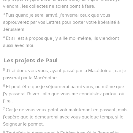
viendrai, les collectes ne soient point à faire.
3
Puis quand je serai arrivé, j'enverrai ceux que vous
approuverez par vos Lettres pour porter votre libéralité à
Jérusalem.
4
Et s'il est à propos que j'y aille moi-même, ils viendront
aussi avec moi.
Les projets de Paul
5
J'irai donc vers vous, ayant passé par la Macédoine ; car je
passerai par la Macédoine.
6
Et peut-être que je séjournerai parmi vous, ou même que
j'y passerai l'hiver ; afin que vous me conduisiez partout où
j’irai.
7
Car je ne vous veux point voir maintenant en passant, mais
j'espère que je demeurerai avec vous quelque temps, si le
Seigneur le permet.
8
Toutefois je demeurerai à Ephèse jusqu'à la Pentecôte.