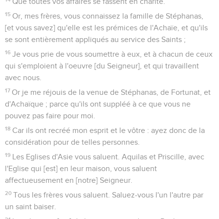
Que toutes vos affaires se fassent en charité.
15
Or, mes frères, vous connaissez la famille de Stéphanas,
[et vous savez] qu'elle est les prémices de l'Achaïe, et qu'ils
se sont entièrement appliqués au service des Saints ;
16
Je vous prie de vous soumettre à eux, et à chacun de ceux
qui s'emploient à l'oeuvre [du Seigneur], et qui travaillent
avec nous.
17
Or je me réjouis de la venue de Stéphanas, de Fortunat, et
d'Achaïque ; parce qu'ils ont suppléé à ce que vous ne
pouvez pas faire pour moi.
18
Car ils ont recréé mon esprit et le vôtre : ayez donc de la
considération pour de telles personnes.
19
Les Eglises d'Asie vous saluent. Aquilas et Priscille, avec
l'Eglise qui [est] en leur maison, vous saluent
affectueusement en [notre] Seigneur.
20
Tous les frères vous saluent. Saluez-vous l'un l'autre par
un saint baiser.