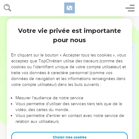
50
Voici donc ce que je dis, mes frères, c'est que la chair et
le sang ne peuvent point hériter le Royaume de Dieu, et que
la corruption n'hérite point l'incorruptibilité.
Martin
51
Voici, je vous dis un mystère : nous ne dormirons pas tous,
Votre vie privée est importante
1 Corinthiens
15
mais nous serons tous transmués ;
pour nous
52
En un moment, et en un clin d'oeil, à la dernière
trompette, car la trompette sonnera, et les morts
En cliquant sur le bouton « Accepter tous les cookies », vous
ressusciteront incorruptibles, et nous serons transmués.
acceptez que TopChrétien utilise des traceurs (comme des
53
cookies ou l'identifiant unique de votre compte utilisateur) et
Car il faut que ce corruptible revête l'incorruptibilité, et
traite vos données à caractère personnel (comme vos
que ce mortel revête l'immortalité.
données de navigation et les informations renseignées dans
54
Or quand ce corruptible aura revêtu l'incorruptibilité, et
votre compte utilisateur) dans les buts suivants :
que ce mortel aura revêtu l'immortalité, alors cette parole de
Mesurer l'audience de notre service
l'Ecriture sera accomplie : la mort est détruite par la victoire.
Vous permettre d'utiliser des services tiers tels que de la
55
Où [est], ô mort, ton aiguillon ? où [est], ô sépulcre, ta
vidéo, des cartes du monde…
Vous permettre d'entrer en contact avec notre service de
victoire ?
relation aux utilisateurs.
56
Or l'aiguillon de la mort, c'est le péché ; et la puissance du
péché, c'est la Loi.
Choisir mes cookies