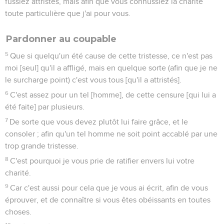
fussiez attristés, mais afin que vous connussiez la charité
toute particulière que j'ai pour vous.
Pardonner au coupable
5
Que si quelqu'un été cause de cette tristesse, ce n'est pas
moi [seul] qu'il a affligé, mais en quelque sorte (afin que je ne
le surcharge point) c'est vous tous [qu'il a attristés].
6
C'est assez pour un tel [homme], de cette censure [qui lui a
été faite] par plusieurs.
7
De sorte que vous devez plutôt lui faire grâce, et le
consoler ; afin qu'un tel homme ne soit point accablé par une
trop grande tristesse.
8
C'est pourquoi je vous prie de ratifier envers lui votre
charité.
9
Car c'est aussi pour cela que je vous ai écrit, afin de vous
éprouver, et de connaître si vous êtes obéissants en toutes
choses.