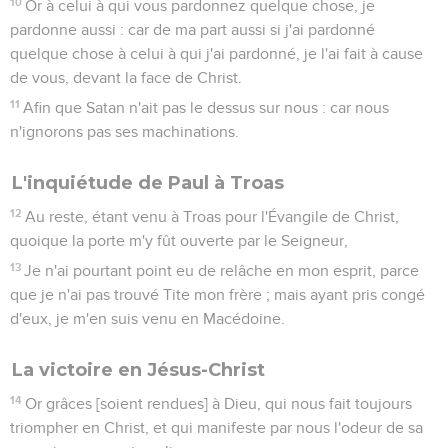
10
Or à celui à qui vous pardonnez quelque chose, je
pardonne aussi : car de ma part aussi si j'ai pardonné
quelque chose à celui à qui j'ai pardonné, je l'ai fait à cause
de vous, devant la face de Christ.
11
Afin que Satan n'ait pas le dessus sur nous : car nous
n'ignorons pas ses machinations.
L'inquiétude de Paul à Troas
12
Au reste, étant venu à Troas pour l'Évangile de Christ,
quoique la porte m'y fût ouverte par le Seigneur,
13
Je n'ai pourtant point eu de relâche en mon esprit, parce
que je n'ai pas trouvé Tite mon frère ; mais ayant pris congé
d'eux, je m'en suis venu en Macédoine.
La victoire en Jésus-Christ
14
Or grâces [soient rendues] à Dieu, qui nous fait toujours
triompher en Christ, et qui manifeste par nous l'odeur de sa