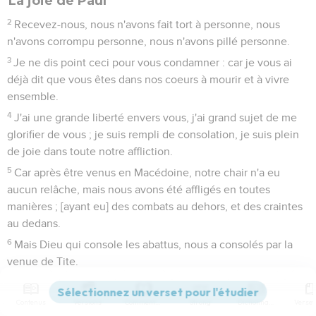
La joie de Paul
2
Recevez-nous, nous n'avons fait tort à personne, nous
n'avons corrompu personne, nous n'avons pillé personne.
3
Je ne dis point ceci pour vous condamner : car je vous ai
déjà dit que vous êtes dans nos coeurs à mourir et à vivre
ensemble.
4
J'ai une grande liberté envers vous, j'ai grand sujet de me
glorifier de vous ; je suis rempli de consolation, je suis plein
de joie dans toute notre affliction.
5
Car après être venus en Macédoine, notre chair n'a eu
aucun relâche, mais nous avons été affligés en toutes
manières ; [ayant eu] des combats au dehors, et des craintes
au dedans.
6
Mais Dieu qui console les abattus, nous a consolés par la
venue de Tite.
7
Et non seulement par sa venue, mais aussi par la
consolation qu'il a reçue de vous ; car il nous a raconté votre
Contenus
Versions
Commentaires
Strong
Dictionnaire