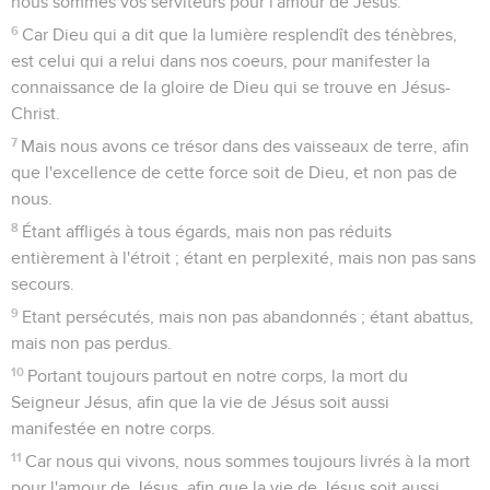
nous sommes vos serviteurs pour l'amour de Jésus.
6
Car Dieu qui a dit que la lumière resplendît des ténèbres,
est celui qui a relui dans nos coeurs, pour manifester la
connaissance de la gloire de Dieu qui se trouve en Jésus-
Christ.
7
Mais nous avons ce trésor dans des vaisseaux de terre, afin
que l'excellence de cette force soit de Dieu, et non pas de
nous.
8
Étant affligés à tous égards, mais non pas réduits
entièrement à l'étroit ; étant en perplexité, mais non pas sans
secours.
9
Etant persécutés, mais non pas abandonnés ; étant abattus,
mais non pas perdus.
10
Portant toujours partout en notre corps, la mort du
Seigneur Jésus, afin que la vie de Jésus soit aussi
manifestée en notre corps.
11
Car nous qui vivons, nous sommes toujours livrés à la mort
pour l'amour de Jésus, afin que la vie de Jésus soit aussi