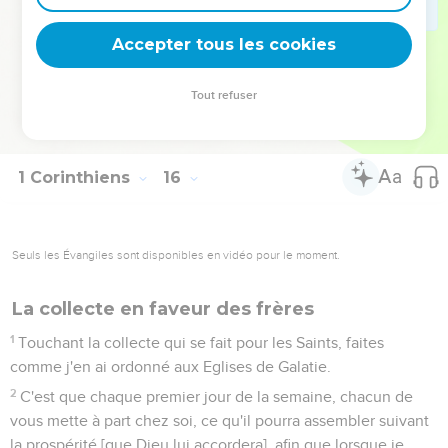
57
Mais grâces à Dieu, qui nous a donné la victoire par notre
Seigneur Jésus-Christ.
Accepter tous les cookies
58
C'est pourquoi, mes frères bien-aimés, soyez fermes,
inébranlables, vous appliquant toujours avec un nouveau
Tout refuser
zèle à l’oeuvre du Seigneur ; sachant que votre travail ne
vous sera pas inutile auprès du Seigneur.
1 Corinthiens
16
Seuls les Évangiles sont disponibles en vidéo pour le moment.
La collecte en faveur des frères
1
Touchant la collecte qui se fait pour les Saints, faites
comme j'en ai ordonné aux Eglises de Galatie.
2
C'est que chaque premier jour de la semaine, chacun de
vous mette à part chez soi, ce qu'il pourra assembler suivant
la prospérité [que Dieu lui accordera], afin que lorsque je