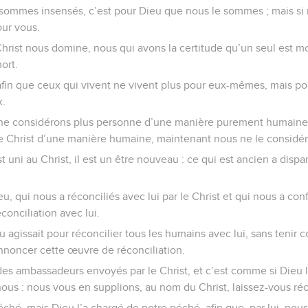
us sommes insensés, c’est pour Dieu que nous le sommes ; mais 
our vous.
Christ nous domine, nous qui avons la certitude qu’un seul est mo
ort.
 afin que ceux qui vivent ne vivent plus pour eux-mêmes, mais pou
x.
ne considérons plus personne d’une manière purement humaine.
e Christ d’une manière humaine, maintenant nous ne le considéro
 uni au Christ, il est un être nouveau : ce qui est ancien a disp
eu, qui nous a réconciliés avec lui par le Christ et qui nous a con
conciliation avec lui.
eu agissait pour réconcilier tous les humains avec lui, sans tenir 
annoncer cette œuvre de réconciliation.
s ambassadeurs envoyés par le Christ, et c’est comme si Dieu
nous : nous vous en supplions, au nom du Christ, laissez-vous réc
péché, mais Dieu l’a chargé de notre péché, afin que, par lui, nou