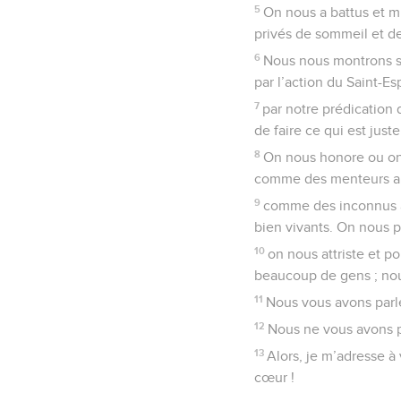
5
On nous a battus et mi
privés de sommeil et de
6
Nous nous montrons se
par l’action du Saint-Es
7
par notre prédication 
de faire ce qui est just
8
On nous honore ou on
comme des menteurs alo
9
comme des inconnus 
bien vivants. On nous p
10
on nous attriste et 
beaucoup de gens ; nous
11
Nous vous avons parl
12
Nous ne vous avons pa
13
Alors, je m’adresse 
cœur !