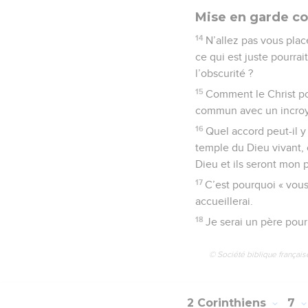
Mise en garde co
14
N’allez pas vous pla
ce qui est juste pourrai
l’obscurité ?
15
Comment le Christ pou
commun avec un incroy
16
Quel accord peut-il y
temple du Dieu vivant, 
Dieu et ils seront mon 
17
C’est pourquoi « vous
accueillerai.
18
Je serai un père pour 
© Société biblique français
2 Corinthiens
7