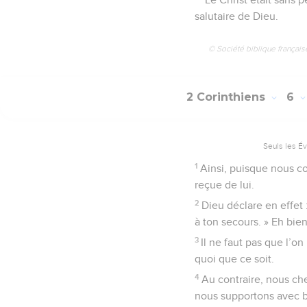
salutaire de Dieu.
© Société biblique français
2 Corinthiens
6
Seuls les É
1
Ainsi, puisque nous c
reçue de lui.
2
Dieu déclare en effet 
à ton secours. » Eh bien
3
Il ne faut pas que l’o
quoi que ce soit.
4
Au contraire, nous ch
nous supportons avec be