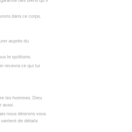
garantie des biens qu’il
rons dans ce corps,
urer auprès du
us le quittions.
n recevra ce qui lui
cre les hommes. Dieu
 aussi.
is nous désirons vous
 vantent de détails