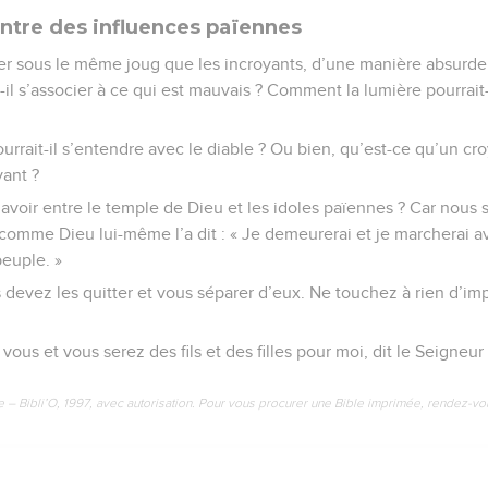
ntre des influences païennes
cer sous le même joug que les incroyants, d’une manière absurde
t-il s’associer à ce qui est mauvais ? Comment la lumière pourrait-
rrait-il s’entendre avec le diable ? Ou bien, qu’est-ce qu’un cr
ant ?
 avoir entre le temple de Dieu et les idoles païennes ? Car nous
comme Dieu lui-même l’a dit : « Je demeurerai et je marcherai ave
peuple. »
 devez les quitter et vous séparer d’eux. Ne touchez à rien d’imp
vous et vous serez des fils et des filles pour moi, dit le Seigneur
e – Bibli’O, 1997, avec autorisation. Pour vous procurer une Bible imprimée, rendez-vo