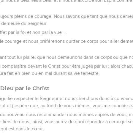
i nous a destinés à cela, et il nous a accordé son Esprit comme 
jours pleins de courage. Nous savons que tant que nous demeu
a demeure du Seigneur
et par la foi et non par la vue –.
 courage et nous préférerions quitter ce corps pour aller deme
ant tout lui plaire, que nous demeurions dans ce corps ou que no
comparaître devant le Christ pour être jugés par lui ; alors chacu
aura fait en bien ou en mal durant sa vie terrestre.
Dieu par le Christ
ignifie respecter le Seigneur et nous cherchons donc à convain
ent et j’espère que, au fond de vous-mêmes, vous me connaissez
 de nouveau nous recommander nous-mêmes auprès de vous, ma
e fiers de nous ; ainsi, vous aurez de quoi répondre à ceux qui se
 qui est dans le cœur.