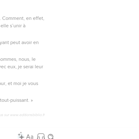
. Comment, en effet,
elle s’unir à
oyant peut avoir en
 sommes, nous, le
c eux, je serai leur
ur, et moi je vous
 tout-puissant. »
us sur www.editionsbiblio.fr