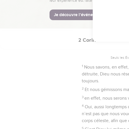
est provisoire, mais ce 
© Société biblique français
2 Corinthiens
5
Seuls les É
1
Nous savons, en effet, 
détruite, Dieu nous rés
toujours.
2
Et nous gémissons main
3
en effet, nous serons 
4
Oui, aussi longtemps 
n’est pas que nous voud
corps céleste, afin que 
5