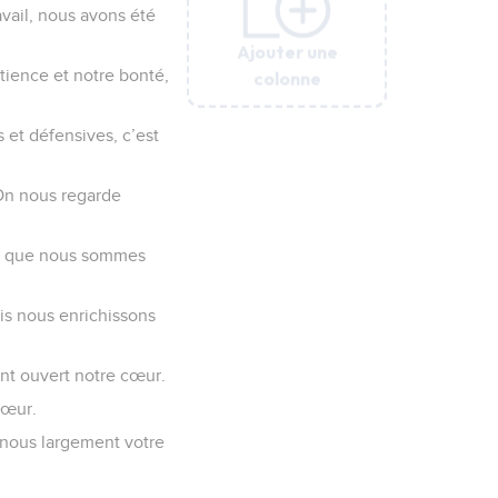
avail, nous avons été
Ajouter une
Ajouter une
Ajouter une
Ajouter une
Ajouter une
Ajouter une
tience et notre bonté,
colonne
colonne
colonne
colonne
colonne
colonne
 et défensives, c’est
On nous regarde
s que nous sommes
is nous enrichissons
nt ouvert notre cœur.
cœur.
-nous largement votre