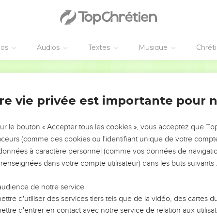
s sommes sans cesse exposés à la mort à cause de Jésus, afin q
mortel.
n nous pour que la vie agisse en vous.
éos
Audios
Textes
Musique
Chrét
 J’ai cru, c’est pourquoi j’ai parlé. » Nous aussi, dans le même esp
parlons.
Français Courant
que Dieu, qui a ramené le Seigneur Jésus de la mort à la vie, no
fera paraître avec vous en sa présence.
re vie privée est importante pour 
rons, c’est pour vous ; de cette façon, la grâce de Dieu atteint
nt ainsi le nombre de prières de reconnaissance exprimées à la 
sur le bouton « Accepter tous les cookies », vous acceptez que T
traceurs (comme des cookies ou l'identifiant unique de votre compte 
s données à caractère personnel (comme vos données de navigatio
ne perdons jamais courage. Même si notre être physique se détru
 renseignées dans votre compte utilisateur) dans les buts suivants 
elle de jour en jour.
 éprouvons en ce moment est légère en comparaison de la gloir
audience de notre service
us importante, qu’elle nous prépare.
ttre d'utiliser des services tiers tels que de la vidéo, des cartes
ttre d'entrer en contact avec notre service de relation aux utilisat
 attention non pas sur ce qui est visible, mais sur ce qui est invi