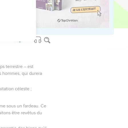
us sur www.editionsbiblio.fr
ps terrestre – est
es hommes, qui durera
itation céleste ;
mme sous un fardeau. Ce
itons être revêtus du