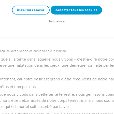
qui est invisible dure toujours.
Accepter tous les cookies
Choisir mes cookies
e – Bibli’O, 1997, avec autorisation. Pour vous procurer une Bible imprimée, rendez-vo
Tout refuser
vangiles sont disponibles en vidéo pour le moment.
que si la tente dans laquelle nous vivons – c’est-à-dire notre cor
erve une habitation dans les cieux, une demeure non faite par l
tenant, car notre désir est grand d’être recouverts de notre hab
vêtus et non pas nus.
que nous vivons dans cette tente terrestre, nous gémissons co
rions être débarrassés de notre corps terrestre, mais nous souha
ce qui est mortel soit absorbé par la vie.