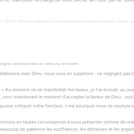
e – Bibli’O, 1997, avec autorisation. Pour vous procurer une Bible imprimée, rendez-vo
vangiles sont disponibles en vidéo pour le moment.
ollaborons avec Dieu, nous vous en supplions : ne négligez pas 
: « Au moment où se manifestait ma faveur, je t’ai écouté, au jour
, voici maintenant le moment d’accepter la faveur de Dieu ; voici 
n puisse critiquer notre fonction, c’est pourquoi nous ne voulons
erchons en toutes circonstances à nous présenter comme de vrais
aucoup de patience les souffrances, les détresses et les angoi