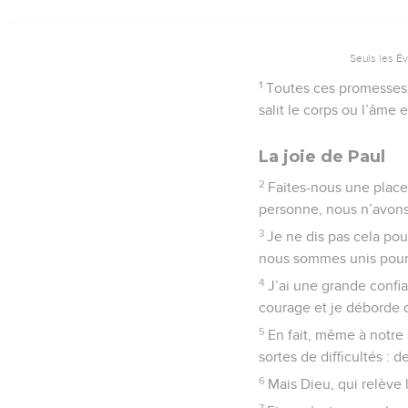
Seuls les É
1
Toutes ces promesses 
salit le corps ou l’âme 
La joie de Paul
2
Faites-nous une place
personne, nous n’avons
3
Je ne dis pas cela pou
nous sommes unis pour l
4
J’ai une grande confia
courage et je déborde d
5
En fait, même à notre
sortes de difficultés : 
6
Mais Dieu, qui relève 
7