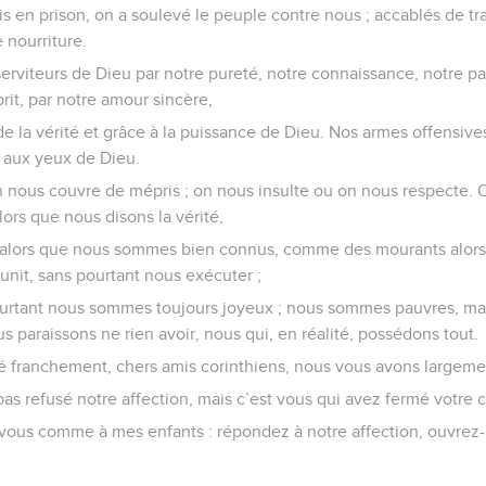
s en prison, on a soulevé le peuple contre nous ; accablés de tr
 nourriture.
rviteurs de Dieu par notre pureté, notre connaissance, notre pa
prit, par notre amour sincère,
de la vérité et grâce à la puissance de Dieu. Nos armes offensives
e aux yeux de Dieu.
 nous couvre de mépris ; on nous insulte ou on nous respecte. 
rs que nous disons la vérité,
alors que nous sommes bien connus, comme des mourants alor
unit, sans pourtant nous exécuter ;
pourtant nous sommes toujours joyeux ; nous sommes pauvres, ma
 paraissons ne rien avoir, nous qui, en réalité, possédons tout.
é franchement, chers amis corinthiens, nous vous avons largeme
s refusé notre affection, mais c’est vous qui avez fermé votre 
à vous comme à mes enfants : répondez à notre affection, ouvrez