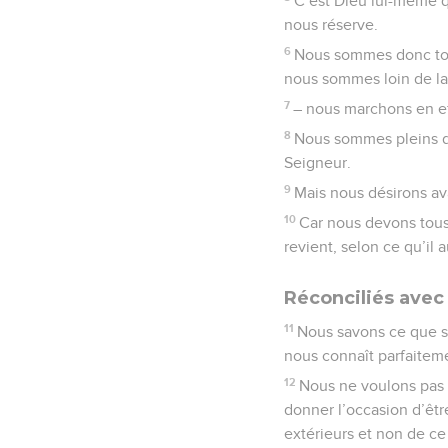
C’est Dieu lui-même qu
nous réserve.
6
Nous sommes donc tou
nous sommes loin de l
7
– nous marchons en eff
8
Nous sommes pleins de
Seigneur.
9
Mais nous désirons av
10
Car nous devons tous 
revient, selon ce qu’il 
Réconciliés avec 
11
Nous savons ce que s
nous connaît parfaitem
12
Nous ne voulons pas
donner l’occasion d’êtr
extérieurs et non de ce