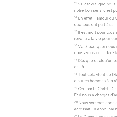
13
S’il est vrai que no
notre bon sens, c’est p
14
En effet, l’amour du 
que tous ont part à sa m
15
Il est mort pour tous
revenu à la vie pour eu
16
Voilà pourquoi nous 
nous avons considéré l
17
Dès que quelqu’un est
est là.
18
Tout cela vient de Di
d’autres hommes à la ré
19
Car, par le Christ, Di
Et il nous a chargés d’
20
Nous sommes donc de
adressait un appel par 
21
Le Christ était sans 