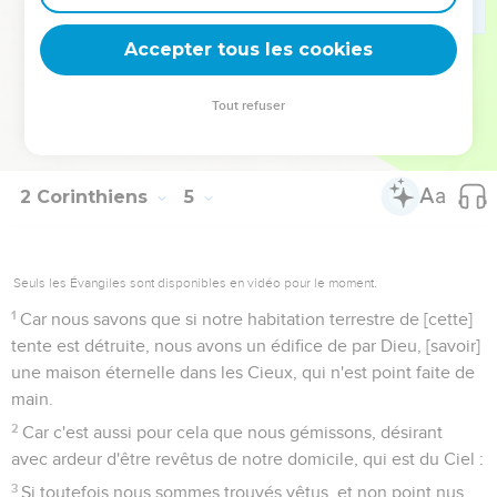
17
Car notre légère affliction, qui ne fait que passer, produit
en nous un poids éternel d'une gloire souverainement
Accepter tous les cookies
excellente :
18
Quand nous ne regardons point aux choses visibles, mais
Tout refuser
aux invisibles ; car les choses visibles ne sont que pour un
temps, mais les invisibles sont éternelles.
2 Corinthiens
5
Seuls les Évangiles sont disponibles en vidéo pour le moment.
1
Car nous savons que si notre habitation terrestre de [cette]
tente est détruite, nous avons un édifice de par Dieu, [savoir]
une maison éternelle dans les Cieux, qui n'est point faite de
main.
2
Car c'est aussi pour cela que nous gémissons, désirant
avec ardeur d'être revêtus de notre domicile, qui est du Ciel :
3
Si toutefois nous sommes trouvés vêtus, et non point nus.