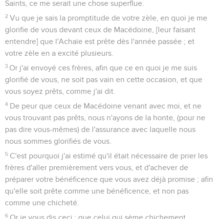
Saints, ce me serait une chose superflue.
2
Vu que je sais la promptitude de votre zèle, en quoi je me
glorifie de vous devant ceux de Macédoine, [leur faisant
entendre] que l'Achaïe est prête dès l'année passée ; et
votre zèle en a excité plusieurs.
3
Or j'ai envoyé ces frères, afin que ce en quoi je me suis
glorifié de vous, ne soit pas vain en cette occasion, et que
vous soyez prêts, comme j'ai dit.
4
De peur que ceux de Macédoine venant avec moi, et ne
vous trouvant pas prêts, nous n'ayons de la honte, (pour ne
pas dire vous-mêmes) de l'assurance avec laquelle nous
nous sommes glorifiés de vous.
5
C'est pourquoi j'ai estimé qu'il était nécessaire de prier les
frères d'aller premièrement vers vous, et d'achever de
préparer votre bénéficence que vous avez déjà promise ; afin
qu'elle soit prête comme une bénéficence, et non pas
comme une chicheté.
6
Or je vous dis ceci : que celui qui sème chichement,