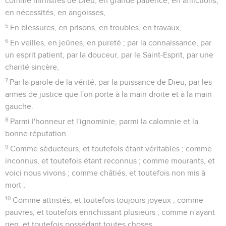
comme ministres de Dieu, en grande patience, en afflictions,
en nécessités, en angoisses,
5
En blessures, en prisons, en troubles, en travaux,
6
En veilles, en jeûnes, en pureté ; par la connaissance, par
un esprit patient, par la douceur, par le Saint-Esprit, par une
charité sincère,
7
Par la parole de la vérité, par la puissance de Dieu, par les
armes de justice que l'on porte à la main droite et à la main
gauche.
8
Parmi l'honneur et l'ignominie, parmi la calomnie et la
bonne réputation.
9
Comme séducteurs, et toutefois étant véritables ; comme
inconnus, et toutefois étant reconnus ; comme mourants, et
voici nous vivons ; comme châtiés, et toutefois non mis à
mort ;
10
Comme attristés, et toutefois toujours joyeux ; comme
pauvres, et toutefois enrichissant plusieurs ; comme n'ayant
rien, et toutefois possédant toutes choses.