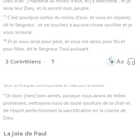
Dieu a dit : j'habiterai au milieu d'eux, et j'y marcherai ; et je
serai leur Dieu, et ils seront mon peuple.
17
C'est pourquoi sortez du milieu d'eux, et vous en séparez,
dit le Seigneur ; et ne touchez à aucune chose souillée et je
vous recevrai ;
18
Et je vous serai pour père, et vous me serez pour fils et
pour filles, dit le Seigneur Tout-puissant.
2 Corinthiens
7
Seuls les Évangiles sont disponibles en vidéo pour le moment.
1
Or donc [mes] bien-aimés, puisque nous avons de telles
promesses, nettoyons-nous de toute souillure de la chair et
de l'esprit perfectionnant la sanctification en la crainte de
Dieu.
La joie de Paul