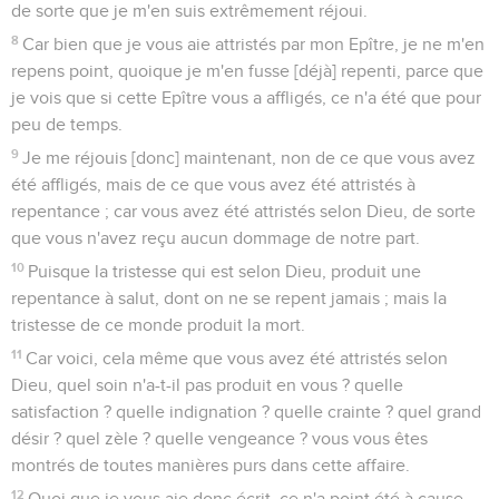
de sorte que je m'en suis extrêmement réjoui.
8
Car bien que je vous aie attristés par mon Epître, je ne m'en
repens point, quoique je m'en fusse [déjà] repenti, parce que
je vois que si cette Epître vous a affligés, ce n'a été que pour
peu de temps.
9
Je me réjouis [donc] maintenant, non de ce que vous avez
été affligés, mais de ce que vous avez été attristés à
repentance ; car vous avez été attristés selon Dieu, de sorte
que vous n'avez reçu aucun dommage de notre part.
10
Puisque la tristesse qui est selon Dieu, produit une
repentance à salut, dont on ne se repent jamais ; mais la
tristesse de ce monde produit la mort.
11
Car voici, cela même que vous avez été attristés selon
Dieu, quel soin n'a-t-il pas produit en vous ? quelle
satisfaction ? quelle indignation ? quelle crainte ? quel grand
désir ? quel zèle ? quelle vengeance ? vous vous êtes
montrés de toutes manières purs dans cette affaire.
12
Quoi que je vous aie donc écrit, ce n'a point été à cause