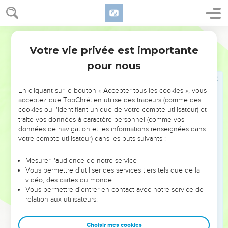
manifestée en notre chair mortelle.
12
De sorte que la mort se déploie en nous, mais la vie en
vous.
Martin
13
Or ayant un même esprit de foi, selon qu'il est écrit : j'ai
Votre vie privée est importante
2 Corinthiens
4
cru, c'est pourquoi j'ai parlé ; nous croyons aussi, et c'est
pour nous
aussi pourquoi nous parlons.
14
Sachant que celui qui a ressuscité le Seigneur Jésus, nous
En cliquant sur le bouton « Accepter tous les cookies », vous
ressuscitera aussi par Jésus, et nous fera comparaître en sa
acceptez que TopChrétien utilise des traceurs (comme des
cookies ou l'identifiant unique de votre compte utilisateur) et
présence avec vous.
traite vos données à caractère personnel (comme vos
15
Car toutes choses sont pour vous, afin que cette grande
données de navigation et les informations renseignées dans
grâce abonde à la gloire de Dieu, par le remerciement de
votre compte utilisateur) dans les buts suivants :
plusieurs.
Mesurer l'audience de notre service
Vous permettre d'utiliser des services tiers tels que de la
Vivre par la foi
vidéo, des cartes du monde…
Vous permettre d'entrer en contact avec notre service de
16
C'est pourquoi nous ne nous relâchons point ; mais
relation aux utilisateurs.
quoique notre homme extérieur déchée, toutefois l'intérieur
est renouvelé de jour en jour.
Choisir mes cookies