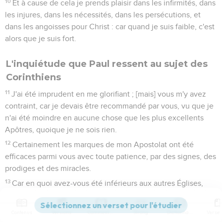
10
Et à cause de cela je prends plaisir dans les infirmités, dans
les injures, dans les nécessités, dans les persécutions, et
dans les angoisses pour Christ : car quand je suis faible, c'est
alors que je suis fort.
L'inquiétude que Paul ressent au sujet des
Corinthiens
11
J'ai été imprudent en me glorifiant ; [mais] vous m'y avez
contraint, car je devais être recommandé par vous, vu que je
n'ai été moindre en aucune chose que les plus excellents
Apôtres, quoique je ne sois rien.
12
Certainement les marques de mon Apostolat ont été
efficaces parmi vous avec toute patience, par des signes, des
prodiges et des miracles.
13
Car en quoi avez-vous été inférieurs aux autres Églises,
sinon en ce que je ne suis point devenu lâche au travail à
votre préjudice ? Pardonnez-moi ce tort.
Contenus
Versions
Commentaires
Strong
Dictionnaire
14
Voici pour la troisième fois que je suis prêt d'aller vers