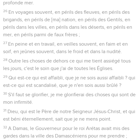
profonde mer.
26
En voyages souvent, en périls des fleuves, en périls des
brigands, en périls de [ma] nation, en périls des Gentils, en
périls dans les villes, en périls dans les déserts, en périls en
mer, en périls parmi de faux frères ;
27
En peine et en travail, en veilles souvent, en faim et en
soif, en jeûnes souvent, dans le froid et dans la nudité.
28
Outre les choses de dehors ce qui me tient assiégé tous
les jours, c'est le soin que j'ai de toutes les Églises.
29
Qui est-ce qui est affaibli, que je ne sois aussi affaibli ? qui
est-ce qui est scandalisé, que je n'en sois aussi brûlé ?
30
S'il faut se glorifier, je me glorifierai des choses qui sont de
mon infirmité.
31
Dieu, qui est le Père de notre Seigneur Jésus-Christ, et qui
est béni éternellement, sait que je ne mens point.
32
A Damas, le Gouverneur pour le roi Arétas avait mis des
gardes dans la ville des Damascéniens pour me prendre ;