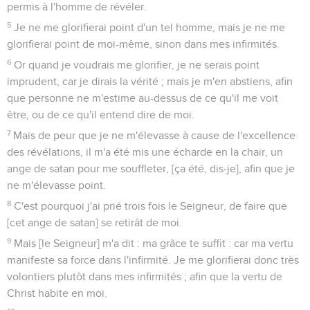
permis à l'homme de révéler.
5
Je ne me glorifierai point d'un tel homme, mais je ne me
glorifierai point de moi-même, sinon dans mes infirmités.
6
Or quand je voudrais me glorifier, je ne serais point
imprudent, car je dirais la vérité ; mais je m'en abstiens, afin
que personne ne m'estime au-dessus de ce qu'il me voit
être, ou de ce qu'il entend dire de moi.
7
Mais de peur que je ne m'élevasse à cause de l'excellence
des révélations, il m'a été mis une écharde en la chair, un
ange de satan pour me souffleter, [ça été, dis-je], afin que je
ne m'élevasse point.
8
C'est pourquoi j'ai prié trois fois le Seigneur, de faire que
[cet ange de satan] se retirât de moi.
9
Mais [le Seigneur] m'a dit : ma grâce te suffit : car ma vertu
manifeste sa force dans l'infirmité. Je me glorifierai donc très
volontiers plutôt dans mes infirmités ; afin que la vertu de
Christ habite en moi.