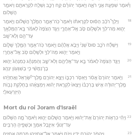
וַיֹּ֕אמֶר שִׁפְעַ֖ת אֲנִ֣י רֹאֶ֑ה וַיֹּ֣אמֶר יְהוֹרָ֗ם קַ֥ח רַכָּ֛ב וּֽשְׁלַ֥ח לִקְרָאתָ֖ם וְיֹאמַ֥ר
הֲשָׁלֽוֹם׃
18
וַיֵּלֶךְ֩ רֹכֵ֨ב הַסּ֜וּס לִקְרָאת֗וֹ וַיֹּ֙אמֶר֙ כֹּֽה־אָמַ֤ר הַמֶּ֙לֶךְ֙ הֲשָׁל֔וֹם וַיֹּ֧אמֶר
יֵה֛וּא מַה־לְּךָ֥ וּלְשָׁל֖וֹם סֹ֣ב אֶֽל־אַחֲרָ֑י וַיַּגֵּ֤ד הַצֹּפֶה֙ לֵאמֹ֔ר בָּֽא־הַמַּלְאָ֥ךְ
עַד־הֵ֖ם וְלֹֽא־שָֽׁב׃
19
וַיִּשְׁלַ֗ח רֹכֵ֣ב סוּס֮ שֵׁנִי֒ וַיָּבֹ֣א אֲלֵהֶ֔ם וַיֹּ֛אמֶר כֹּֽה־אָמַ֥ר הַמֶּ֖לֶךְ שָׁל֑וֹם
וַיֹּ֧אמֶר יֵה֛וּא מַה־לְּךָ֥ וּלְשָׁל֖וֹם סֹ֥ב אֶֽל־אַחֲרָֽי׃
20
וַיַּגֵּ֤ד הַצֹּפֶה֙ לֵאמֹ֔ר בָּ֥א עַד־אֲלֵיהֶ֖ם וְלֹֽא־שָׁ֑ב וְהַמִּנְהָ֗ג כְּמִנְהַג֙ יֵה֣וּא
בֶן־נִמְשִׁ֔י כִּ֥י בְשִׁגָּע֖וֹן יִנְהָֽג׃
21
וַיֹּ֤אמֶר יְהוֹרָם֙ אֱסֹ֔ר וַיֶּאְסֹ֖ר רִכְבּ֑וֹ וַיֵּצֵ֣א יְהוֹרָ֣ם מֶֽלֶךְ־יִ֠שְׂרָאֵל וַאֲחַזְיָ֨הוּ
מֶֽלֶךְ־יְהוּדָ֜ה אִ֣ישׁ בְּרִכְבּ֗וֹ וַיֵּֽצְאוּ֙ לִקְרַ֣את יֵה֔וּא וַיִּמְצָאֻ֔הוּ בְּחֶלְקַ֖ת נָב֥וֹת
הַיִּזְרְעֵאלִֽי׃
Mort du roi Joram d'Israël
22
וַיְהִ֗י כִּרְא֤וֹת יְהוֹרָם֙ אֶת־יֵה֔וּא וַיֹּ֖אמֶר הֲשָׁל֣וֹם יֵה֑וּא וַיֹּ֙אמֶר֙ מָ֣ה הַשָּׁל֔וֹם
עַד־זְנוּנֵ֞י אִיזֶ֧בֶל אִמְּךָ֛ וּכְשָׁפֶ֖יהָ הָרַבִּֽים׃
23
וַיַּהֲפֹ֧ךְ יְהוֹרָ֛ם יָדָ֖יו וַיָּנֹ֑ס וַיֹּ֥אמֶר אֶל־אֲחַזְיָ֖הוּ מִרְמָ֥ה אֲחַזְיָֽה׃