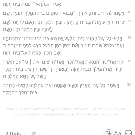
אָמַ֣ר הַכֹּהֵ֔ן אַל־תּוּמַ֖ת בֵּ֥ית יְהוָֽה׃
16
וַיָּשִׂ֤מוּ לָהּ֙ יָדַ֔יִם וַתָּב֛וֹא דֶּֽרֶךְ־מְב֥וֹא הַסּוּסִ֖ים בֵּ֣ית הַמֶּ֑לֶךְ וַתּוּמַ֖ת שָֽׁם׃
17
וַיִּכְרֹ֨ת יְהוֹיָדָ֜ע אֶֽת־הַבְּרִ֗ית בֵּ֤ין יְהוָה֙ וּבֵ֤ין הַמֶּ֙לֶךְ֙ וּבֵ֣ין הָעָ֔ם לִהְי֥וֹת לְעָ֖ם
לַֽיהוָ֑ה וּבֵ֥ין הַמֶּ֖לֶךְ וּבֵ֥ין הָעָֽם׃
18
וַיָּבֹ֣אוּ כָל־עַם֩ הָאָ֨רֶץ בֵּית־הַבַּ֜עַל וַֽיִּתְּצֻ֗הוּ אֶת־*מזבחתו **מִזְבְּחֹתָ֤יו
וְאֶת־צְלָמָיו֙ שִׁבְּר֣וּ הֵיטֵ֔ב וְאֵ֗ת מַתָּן֙ כֹּהֵ֣ן הַבַּ֔עַל הָרְג֖וּ לִפְנֵ֣י הַֽמִּזְבְּח֑וֹת
וַיָּ֧שֶׂם הַכֹּהֵ֛ן פְּקֻדּ֖וֹת עַל־בֵּ֥ית יְהוָֽה׃
19
וַיִּקַּ֣ח אֶת־שָׂרֵ֣י הַ֠מֵּאוֹת וְאֶת־הַכָּרִ֨י וְאֶת־הָרָצִ֜ים וְאֵ֣ת ׀ כָּל־עַ֣ם הָאָ֗רֶץ
וַיֹּרִ֤ידוּ אֶת־הַמֶּ֙לֶךְ֙ מִבֵּ֣ית יְהוָ֔ה וַיָּב֛וֹאוּ דֶּֽרֶך־שַׁ֥עַר הָרָצִ֖ים בֵּ֣ית הַמֶּ֑לֶךְ
וַיֵּ֖שֶׁב עַל־כִּסֵּ֥א הַמְּלָכִֽים׃
20
וַיִּשְׂמַ֥ח כָּל־עַם־הָאָ֖רֶץ וְהָעִ֣יר שָׁקָ֑טָה וְאֶת־עֲתַלְיָ֛הוּ הֵמִ֥יתוּ בַחֶ֖רֶב
בֵּ֥ית *מלך **הַמֶּֽלֶךְ׃
Hébreu : © Westminster Leningrad Codex - tanach.us --- Grec : © 2010 by the
Society of Biblical Literature and Logos Bible Software - sblgnt.com
2 Rois
12