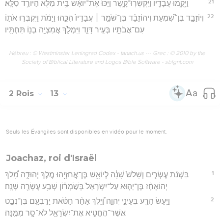
21
וַיָּקֻ֥מוּ עֲבָדָ֖יו וַיִּקְשְׁרֽוּ־קָ֑שֶׁר וַיַּכּוּ֙ אֶת־יוֹאָ֔שׁ בֵּ֥ית מִלֹּ֖א הַיּוֹרֵ֥ד סִלָּֽא׃
22
וְיוֹזָבָ֣ד בֶּן־שִׁ֠מְעָת וִיהוֹזָבָ֨ד בֶּן־שֹׁמֵ֤ר ׀ עֲבָדָיו֙ הִכֻּ֣הוּ וַיָּמֹ֔ת וַיִּקְבְּר֥וּ אֹת֛וֹ
עִם־אֲבֹתָ֖יו בְּעִ֣יר דָּוִ֑ד וַיִּמְלֹ֛ךְ אֲמַצְיָ֥ה בְנ֖וֹ תַּחְתָּֽיו׃
Hébreu : © Westminster Leningrad Codex - tanach.us --- Grec : © 2010 by the
Society of Biblical Literature and Logos Bible Software - sblgnt.com
2 Rois
13
Seuls les Évangiles sont disponibles en vidéo pour le moment.
Joachaz, roi d'Israël
1
בִּשְׁנַ֨ת עֶשְׂרִ֤ים וְשָׁלֹשׁ֙ שָׁנָ֔ה לְיוֹאָ֥שׁ בֶּן־אֲחַזְיָ֖הוּ מֶ֣לֶךְ יְהוּדָ֑ה מָ֠לַךְ
יְהוֹאָחָ֨ז בֶּן־יֵה֤וּא עַל־יִשְׂרָאֵל֙ בְּשֹׁ֣מְר֔וֹן שְׁבַ֥ע עֶשְׂרֵ֖ה שָׁנָֽה׃
2
וַיַּ֥עַשׂ הָרַ֖ע בְּעֵינֵ֣י יְהוָ֑ה וַ֠יֵּלֶךְ אַחַ֨ר חַטֹּ֜את יָרָבְעָ֧ם בֶּן־נְבָ֛ט
אֲשֶׁר־הֶחֱטִ֥יא אֶת־יִשְׂרָאֵ֖ל לֹא־סָ֥ר מִמֶּֽנָּה׃