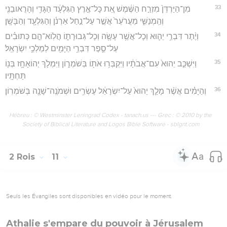
33
מִן־הַיַּרְדֵּן֙ מִזְרַ֣ח הַשֶּׁ֔מֶשׁ אֵ֚ת כָּל־אֶ֣רֶץ הַגִּלְעָ֔ד הַגָּדִ֥י וְהָרֻאובֵנִ֖י
וְהַֽמְנַשִּׁ֑י מֵעֲרֹעֵר֙ אֲשֶׁ֣ר עַל־נַ֣חַל אַרְנֹ֔ן וְהַגִּלְעָ֖ד וְהַבָּשָֽׁן׃
34
וְיֶ֨תֶר דִּבְרֵ֥י יֵה֛וּא וְכָל־אֲשֶׁ֥ר עָשָׂ֖ה וְכָל־גְּבוּרָת֑וֹ הֲלֽוֹא־הֵ֣ם כְּתוּבִ֗ים
עַל־סֵ֛פֶר דִּבְרֵ֥י הַיָּמִ֖ים לְמַלְכֵ֥י יִשְׂרָאֵֽל׃
35
וַיִּשְׁכַּ֤ב יֵהוּא֙ עִם־אֲבֹתָ֔יו וַיִּקְבְּר֥וּ אֹת֖וֹ בְּשֹׁמְר֑וֹן וַיִּמְלֹ֛ךְ יְהוֹאָחָ֥ז בְּנ֖וֹ
תַּחְתָּֽיו׃
36
וְהַיָּמִ֗ים אֲשֶׁ֨ר מָלַ֤ךְ יֵהוּא֙ עַל־יִשְׂרָאֵ֔ל עֶשְׂרִ֥ים וּשְׁמֹנֶֽה־שָׁנָ֖ה בְּשֹׁמְרֽוֹן׃
Hébreu : © Westminster Leningrad Codex - tanach.us --- Grec : © 2010 by the
Society of Biblical Literature and Logos Bible Software - sblgnt.com
2 Rois
11
Seuls les Évangiles sont disponibles en vidéo pour le moment.
Athalie s'empare du pouvoir à Jérusalem