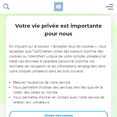
26
וַֽיְהִי֙ מֶ֣לֶךְ יִשְׂרָאֵ֔ל עֹבֵ֖ר עַל־הַחֹמָ֑ה וְאִשָּׁ֗ה צָעֲקָ֤ה אֵלָיו֙ לֵאמֹ֔ר הוֹשִׁ֖יעָה
אֲדֹנִ֥י הַמֶּֽלֶךְ׃
Hébreu / Grec - Texte original
27
וַיֹּ֙אמֶר֙ אַל־יוֹשִׁעֵ֣ךְ יְהוָ֔ה מֵאַ֖יִן אֽוֹשִׁיעֵ֑ךְ הֲמִן־הַגֹּ֖רֶן א֥וֹ מִן־הַיָּֽקֶב׃
Votre vie privée est importante
28
וַיֹּֽאמֶר־לָ֥הּ הַמֶּ֖לֶךְ מַה־לָּ֑ךְ וַתֹּ֗אמֶר הָאִשָּׁ֨ה הַזֹּ֜את אָמְרָ֣ה אֵלַ֗י תְּנִ֤י
2 Rois
6
אֶת־בְּנֵךְ֙ וְנֹאכְלֶ֣נּוּ הַיּ֔וֹם וְאֶת־בְּנִ֖י נֹאכַ֥ל מָחָֽר׃
pour nous
29
וַנְּבַשֵּׁ֥ל אֶת־בְּנִ֖י וַנֹּֽאכְלֵ֑הוּ וָאֹמַ֨ר אֵלֶ֜יהָ בַּיּ֣וֹם הָאַחֵ֗ר תְּנִ֤י אֶת־בְּנֵךְ֙
וְנֹ֣אכְלֶ֔נּוּ וַתַּחְבִּ֖א אֶת־בְּנָֽהּ׃
En cliquant sur le bouton « Accepter tous les cookies », vous
acceptez que TopChrétien utilise des traceurs (comme des
30
וַיְהִי֩ כִשְׁמֹ֨עַ הַמֶּ֜לֶךְ אֶת־דִּבְרֵ֤י הָֽאִשָּׁה֙ וַיִּקְרַ֣ע אֶת־בְּגָדָ֔יו וְה֖וּא עֹבֵ֣ר
cookies ou l'identifiant unique de votre compte utilisateur) et
עַל־הַחֹמָ֑ה וַיַּ֣רְא הָעָ֔ם וְהִנֵּ֥ה הַשַּׂ֛ק עַל־בְּשָׂר֖וֹ מִבָּֽיִת׃
traite vos données à caractère personnel (comme vos
données de navigation et les informations renseignées dans
31
וַיֹּ֕אמֶר כֹּֽה־יַעֲשֶׂה־לִּ֥י אֱלֹהִ֖ים וְכֹ֣ה יוֹסִ֑ף אִֽם־יַעֲמֹ֞ד רֹ֣אשׁ אֱלִישָׁ֧ע
votre compte utilisateur) dans les buts suivants :
בֶּן־שָׁפָ֛ט עָלָ֖יו הַיּֽוֹם׃
Mesurer l'audience de notre service
Élisée annonce la fin de la famine
Vous permettre d'utiliser des services tiers tels que de la
vidéo, des cartes du monde…
32
וֶאֱלִישָׁע֙ יֹשֵׁ֣ב בְּבֵית֔וֹ וְהַזְּקֵנִ֖ים יֹשְׁבִ֣ים אִתּ֑וֹ וַיִּשְׁלַ֨ח אִ֜ישׁ מִלְּפָנָ֗יו
Vous permettre d'entrer en contact avec notre service de
relation aux utilisateurs.
בְּטֶ֣רֶם יָבֹא֩ הַמַּלְאָ֨ךְ אֵלָ֜יו וְה֣וּא ׀ אָמַ֣ר אֶל־הַזְּקֵנִ֗ים הַרְּאִיתֶם֙ כִּֽי־שָׁלַ֞ח
בֶּן־הַֽמְרַצֵּ֤חַ הַזֶּה֙ לְהָסִ֣יר אֶת־רֹאשִׁ֔י רְא֣וּ ׀ כְּבֹ֣א הַמַּלְאָ֗ךְ סִגְר֤וּ הַדֶּ֙לֶת֙
וּלְחַצְתֶּ֤ם אֹתוֹ֙ בַּדֶּ֔לֶת הֲל֗וֹא ק֛וֹל רַגְלֵ֥י אֲדֹנָ֖יו אַחֲרָֽיו׃
Choisir mes cookies