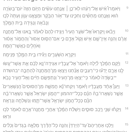
9
וַיֹּאמְרוּ֩ אִ֨ישׁ אֶל־רֵעֵ֜הוּ לֹֽא־כֵ֣ן ׀ אֲנַ֣חְנוּ עֹשִׂ֗ים הַיּ֤וֹם הַזֶּה֙ יוֹם־בְּשֹׂרָ֣ה
ה֔וּא וַאֲנַ֣חְנוּ מַחְשִׁ֗ים וְחִכִּ֛ינוּ עַד־א֥וֹר הַבֹּ֖קֶר וּמְצָאָ֣נוּ עָו֑וֹן וְעַתָּה֙ לְכ֣וּ
וְנָבֹ֔אָה וְנַגִּ֖ידָה בֵּ֥ית הַמֶּֽלֶךְ׃
10
וַיָּבֹ֗אוּ וַֽיִּקְרְאוּ֮ אֶל־שֹׁעֵ֣ר הָעִיר֒ וַיַּגִּ֤ידוּ לָהֶם֙ לֵאמֹ֔ר בָּ֚אנוּ אֶל־מַחֲנֵ֣ה
אֲרָ֔ם וְהִנֵּ֥ה אֵֽין־שָׁ֛ם אִ֖ישׁ וְק֣וֹל אָדָ֑ם כִּ֣י אִם־הַסּ֤וּס אָסוּר֙ וְהַחֲמ֣וֹר אָס֔וּר
וְאֹהָלִ֖ים כַּאֲשֶׁר־הֵֽמָּה׃
11
וַיִּקְרָ֖א הַשֹּֽׁעֲרִ֑ים וַיַּגִּ֕ידוּ בֵּ֥ית הַמֶּ֖לֶךְ פְּנִֽימָה׃
12
וַיָּ֨קָם הַמֶּ֜לֶךְ לַ֗יְלָה וַיֹּ֙אמֶר֙ אֶל־עֲבָדָ֔יו אַגִּֽידָה־נָּ֣א לָכֶ֔ם אֵ֛ת אֲשֶׁר־עָ֥שׂוּ
לָ֖נוּ אֲרָ֑ם יָדְע֞וּ כִּי־רְעֵבִ֣ים אֲנַ֗חְנוּ וַיֵּצְא֤וּ מִן־הַֽמַּחֲנֶה֙ לְהֵחָבֵ֤ה *בהשדה
**בַשָּׂדֶה֙ לֵאמֹ֔ר כִּֽי־יֵצְא֤וּ מִן־הָעִיר֙ וְנִתְפְּשֵׂ֣ם חַיִּ֔ים וְאֶל־הָעִ֖יר נָבֹֽא׃
13
וַיַּעַן֩ אֶחָ֨ד מֵעֲבָדָ֜יו וַיֹּ֗אמֶר וְיִקְחוּ־נָ֞א חֲמִשָּׁ֣ה מִן־הַסּוּסִים֮ הַֽנִּשְׁאָרִים֮
אֲשֶׁ֣ר נִשְׁאֲרוּ־בָהּ֒ הִנָּ֗ם כְּכָל־*ההמון **הֲמ֤וֹן יִשְׂרָאֵל֙ אֲשֶׁ֣ר נִשְׁאֲרוּ־בָ֔הּ
הִנָּ֕ם כְּכָל־הֲמ֥וֹן יִשְׂרָאֵ֖ל אֲשֶׁר־תָּ֑מּוּ וְנִשְׁלְחָ֖ה וְנִרְאֶֽה׃
14
וַיִּקְח֕וּ שְׁנֵ֖י רֶ֣כֶב סוּסִ֑ים וַיִּשְׁלַ֨ח הַמֶּ֜לֶךְ אַחֲרֵ֧י מַחֲנֵֽה־אֲרָ֛ם לֵאמֹ֖ר לְכ֥וּ
וּרְאֽוּ׃
15
וַיֵּלְכ֣וּ אַחֲרֵיהֶם֮ עַד־הַיַּרְדֵּן֒ וְהִנֵּ֣ה כָל־הַדֶּ֗רֶךְ מְלֵאָ֤ה בְגָדִים֙ וְכֵלִ֔ים