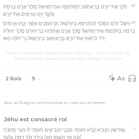
28
וַיֵּ֜לֶךְ אֶת־יוֹרָ֣ם בֶּן־אַחְאָ֗ב לַמִּלְחָמָ֛ה עִם־חֲזָהאֵ֥ל מֶֽלֶךְ־אֲרָ֖ם בְּרָמֹ֣ת
גִּלְעָ֑ד וַיַּכּ֥וּ אֲרַמִּ֖ים אֶת־יוֹרָֽם׃
29
וַיָּשָׁב֩ יוֹרָ֨ם הַמֶּ֜לֶךְ לְהִתְרַפֵּ֣א בְיִזְרְעֶ֗אל מִן־הַמַּכִּים֙ אֲשֶׁ֨ר יַכֻּ֤הוּ אֲרַמִּים֙
בָּֽרָמָ֔ה בְּהִלָּ֣חֲמ֔וֹ אֶת־חֲזָהאֵ֖ל מֶ֣לֶךְ אֲרָ֑ם וַאֲחַזְיָ֨הוּ בֶן־יְהוֹרָ֜ם מֶ֣לֶךְ יְהוּדָ֗ה
יָרַ֡ד לִרְא֞וֹת אֶת־יוֹרָ֧ם בֶּן־אַחְאָ֛ב בְּיִזְרְעֶ֖אל כִּֽי־חֹלֶ֥ה הֽוּא׃
Hébreu : © Westminster Leningrad Codex - tanach.us --- Grec : © 2010 by the
Society of Biblical Literature and Logos Bible Software - sblgnt.com
2 Rois
9
Seuls les Évangiles sont disponibles en vidéo pour le moment.
Jéhu est consacré roi
1
וֶאֱלִישָׁע֙ הַנָּבִ֔יא קָרָ֕א לְאַחַ֖ד מִבְּנֵ֣י הַנְּבִיאִ֑ים וַיֹּ֨אמֶר ל֜וֹ חֲגֹ֣ר מָתְנֶ֗יךָ
וְ֠קַח פַּ֣ךְ הַשֶּׁ֤מֶן הַזֶּה֙ בְּיָדֶ֔ךָ וְלֵ֖ךְ רָמֹ֥ת גִּלְעָֽד׃