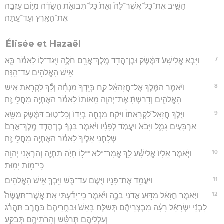
הָשֵׁ֤יב אֶת־כָּל־אֲשֶׁר־לָהּ֙ וְאֵת֙ כָּל־תְּבוּאֹ֣ת הַשָּׂדֶ֔ה מִיּ֛וֹם עָזְבָ֥ה
אֶת־הָאָ֖רֶץ וְעַד־עָֽתָּה׃
Élisée et Hazaël
7
וַיָּבֹ֤א אֱלִישָׁע֙ דַּמֶּ֔שֶׂק וּבֶן־הֲדַ֥ד מֶֽלֶךְ־אֲרָ֖ם חֹלֶ֑ה וַיֻּגַּד־ל֣וֹ לֵאמֹ֔ר בָּ֛א
אִ֥ישׁ הָאֱלֹהִ֖ים עַד־הֵֽנָּה׃
8
וַיֹּ֨אמֶר הַמֶּ֜לֶךְ אֶל־חֲזָהאֵ֗ל קַ֤ח בְּיָֽדְךָ֙ מִנְחָ֔ה וְלֵ֕ךְ לִקְרַ֖את אִ֣ישׁ
הָאֱלֹהִ֑ים וְדָרַשְׁתָּ֨ אֶת־יְהוָ֤ה מֵֽאוֹתוֹ֙ לֵאמֹ֔ר הַאֶחְיֶ֖ה מֵחֳלִ֥י זֶֽה׃
9
וַיֵּ֣לֶךְ חֲזָאֵל֮ לִקְרָאתוֹ֒ וַיִּקַּ֨ח מִנְחָ֤ה בְיָדוֹ֙ וְכָל־ט֣וּב דַּמֶּ֔שֶׂק מַשָּׂ֖א
אַרְבָּעִ֣ים גָּמָ֑ל וַיָּבֹא֙ וַיַּעֲמֹ֣ד לְפָנָ֔יו וַיֹּ֗אמֶר בִּנְךָ֨ בֶן־הֲדַ֤ד מֶֽלֶךְ־אֲרָם֙
שְׁלָחַ֤נִי אֵלֶ֙יךָ֙ לֵאמֹ֔ר הַאֶחְיֶ֖ה מֵחֳלִ֥י זֶֽה׃
10
וַיֹּ֤אמֶר אֵלָיו֙ אֱלִישָׁ֔ע לֵ֥ךְ אֱמָר־*לא **ל֖וֹ חָיֹ֣ה תִחְיֶ֑ה וְהִרְאַ֥נִי יְהוָ֖ה
כִּֽי־מ֥וֹת יָמֽוּת׃
11
וַיַּעֲמֵ֥ד אֶת־פָּנָ֖יו וַיָּ֣שֶׂם עַד־בֹּ֑שׁ וַיֵּ֖בְךְּ אִ֥ישׁ הָאֱלֹהִֽים׃
12
וַיֹּ֣אמֶר חֲזָאֵ֔ל מַדּ֖וּעַ אֲדֹנִ֣י בֹכֶ֑ה וַיֹּ֡אמֶר כִּֽי־יָדַ֡עְתִּי אֵ֣ת אֲשֶׁר־תַּעֲשֶׂה֩
לִבְנֵ֨י יִשְׂרָאֵ֜ל רָעָ֗ה מִבְצְרֵיהֶ֞ם תְּשַׁלַּ֤ח בָּאֵשׁ֙ וּבַחֻֽרֵיהֶם֙ בַּחֶ֣רֶב תַּהֲרֹ֔ג
וְעֹלְלֵיהֶ֣ם תְּרַטֵּ֔שׁ וְהָרֹתֵיהֶ֖ם תְּבַקֵּֽעַ׃