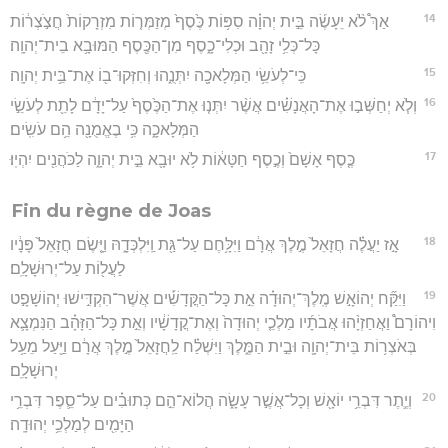
14
אַךְ֩ לֹ֨א יֵעָשֶׂ֜ה בֵּ֣ית יְהוָ֗ה סִפּ֥וֹת כֶּ֙סֶף֙ מְזַמְּר֤וֹת מִזְרָקוֹת֙ חֲצֹ֣צְר֔וֹת
כָּל־כְּלִ֥י זָהָ֖ב וּכְלִי־כָ֑סֶף מִן־הַכֶּ֖סֶף הַמּוּבָ֥א בֵית־יְהוָֽה׃
15
כִּֽי־לְעֹשֵׂ֥י הַמְּלָאכָ֖ה יִתְּנֻ֑הוּ וְחִזְּקוּ־ב֖וֹ אֶת־בֵּ֥ית יְהוָֽה׃
16
וְלֹ֧א יְחַשְּׁב֣וּ אֶת־הָאֲנָשִׁ֗ים אֲשֶׁ֨ר יִתְּנ֤וּ אֶת־הַכֶּ֙סֶף֙ עַל־יָדָ֔ם לָתֵ֖ת לְעֹשֵׂ֣י
הַמְּלָאכָ֑ה כִּ֥י בֶאֱמֻנָ֖ה הֵ֥ם עֹשִֽׂים׃
17
כֶּ֤סֶף אָשָׁם֙ וְכֶ֣סֶף חַטָּא֔וֹת לֹ֥א יוּבָ֖א בֵּ֣ית יְהוָ֑ה לַכֹּהֲנִ֖ים יִהְיֽוּ׃
Fin du règne de Joas
18
אָ֣ז יַעֲלֶ֗ה חֲזָאֵל֙ מֶ֣לֶךְ אֲרָ֔ם וַיִּלָּ֥חֶם עַל־גַּ֖ת וַֽיִּלְכְּדָ֑הּ וַיָּ֤שֶׂם חֲזָאֵל֙ פָּנָ֔יו
לַעֲל֖וֹת עַל־יְרוּשָׁלִָֽם׃
19
וַיִּקַּ֞ח יְהוֹאָ֣שׁ מֶֽלֶךְ־יְהוּדָ֗ה אֵ֣ת כָּל־הַקֳּדָשִׁ֡ים אֲשֶׁר־הִקְדִּ֣ישׁוּ יְהוֹשָׁפָ֣ט
וִיהוֹרָם֩ וַאֲחַזְיָ֨הוּ אֲבֹתָ֜יו מַלְכֵ֤י יְהוּדָה֙ וְאֶת־קֳדָשָׁ֔יו וְאֵ֣ת כָּל־הַזָּהָ֗ב הַנִּמְצָ֛א
בְּאֹצְר֥וֹת בֵּית־יְהוָ֖ה וּבֵ֣ית הַמֶּ֑לֶךְ וַיִּשְׁלַ֗ח לַֽחֲזָאֵל֙ מֶ֣לֶךְ אֲרָ֔ם וַיַּ֖עַל מֵעַ֥ל
יְרוּשָׁלִָֽם׃
20
וְיֶ֛תֶר דִּבְרֵ֥י יוֹאָ֖שׁ וְכָל־אֲשֶׁ֣ר עָשָׂ֑ה הֲלוֹא־הֵ֣ם כְּתוּבִ֗ים עַל־סֵ֛פֶר דִּבְרֵ֥י
הַיָּמִ֖ים לְמַלְכֵ֥י יְהוּדָֽה׃