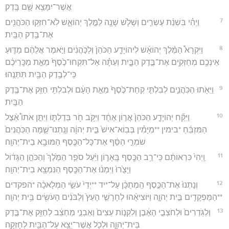
אֲשֶׁר־יִמָּצֵ֥א שָׁ֖ם בָּֽדֶק׃
7
וַיְהִ֗י בִּשְׁנַ֨ת עֶשְׂרִ֧ים וְשָׁלֹ֛שׁ שָׁנָ֖ה לַמֶּ֣לֶךְ יְהוֹאָ֑שׁ לֹֽא־חִזְּק֥וּ הַכֹּהֲנִ֖ים
אֶת־בֶּ֥דֶק הַבָּֽיִת׃
8
וַיִּקְרָא֩ הַמֶּ֨לֶךְ יְהוֹאָ֜שׁ לִיהוֹיָדָ֤ע הַכֹּהֵן֙ וְלַכֹּ֣הֲנִ֔ים וַיֹּ֣אמֶר אֲלֵהֶ֔ם מַדּ֛וּעַ
אֵינְכֶ֥ם מְחַזְּקִ֖ים אֶת־בֶּ֣דֶק הַבָּ֑יִת וְעַתָּ֗ה אַל־תִּקְחוּ־כֶ֙סֶף֙ מֵאֵ֣ת מַכָּֽרֵיכֶ֔ם
כִּֽי־לְבֶ֥דֶק הַבַּ֖יִת תִּתְּנֻֽהוּ׃
9
וַיֵּאֹ֖תוּ הַכֹּֽהֲנִ֑ים לְבִלְתִּ֤י קְחַת־כֶּ֙סֶף֙ מֵאֵ֣ת הָעָ֔ם וּלְבִלְתִּ֥י חַזֵּ֖ק אֶת־בֶּ֥דֶק
הַבָּֽיִת׃
10
וַיִּקַּ֞ח יְהוֹיָדָ֤ע הַכֹּהֵן֙ אֲר֣וֹן אֶחָ֔ד וַיִּקֹּ֥ב חֹ֖ר בְּדַלְתּ֑וֹ וַיִּתֵּ֣ן אֹתוֹ֩ אֵ֨צֶל
הַמִּזְבֵּ֜חַ *בימין **מִיָּמִ֗ין בְּבֽוֹא־אִישׁ֙ בֵּ֣ית יְהוָ֔ה וְנָֽתְנוּ־שָׁ֤מָּה הַכֹּֽהֲנִים֙
שֹׁמְרֵ֣י הַסַּ֔ף אֶת־כָּל־הַכֶּ֖סֶף הַמּוּבָ֥א בֵית־יְהוָֽה׃
11
וַֽיְהִי֙ כִּרְאוֹתָ֔ם כִּֽי־רַ֥ב הַכֶּ֖סֶף בָּֽאָר֑וֹן וַיַּ֨עַל סֹפֵ֤ר הַמֶּ֙לֶךְ֙ וְהַכֹּהֵ֣ן הַגָּד֔וֹל
וַיָּצֻ֙רוּ֙ וַיִּמְנ֔וּ אֶת־הַכֶּ֖סֶף הַנִּמְצָ֥א בֵית־יְהוָֽה׃
12
וְנָתְנוּ֙ אֶת־הַכֶּ֣סֶף הַֽמְתֻכָּ֔ן עַל־*יד **יְדֵי֙ עֹשֵׂ֣י הַמְּלָאכָ֔ה *הפקדים
**הַמֻּפְקָדִ֖ים בֵּ֣ית יְהוָ֑ה וַיּוֹצִיאֻ֜הוּ לְחָרָשֵׁ֤י הָעֵץ֙ וְלַבֹּנִ֔ים הָעֹשִׂ֖ים בֵּ֥ית יְהוָֽה׃
13
וְלַגֹּֽדְרִים֙ וּלְחֹצְבֵ֣י הָאֶ֔בֶן וְלִקְנ֤וֹת עֵצִים֙ וְאַבְנֵ֣י מַחְצֵ֔ב לְחַזֵּ֖ק אֶת־בֶּ֣דֶק
בֵּית־יְהוָ֑ה וּלְכֹ֛ל אֲשֶׁר־יֵצֵ֥א עַל־הַבַּ֖יִת לְחָזְקָֽה׃