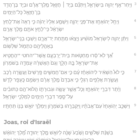
3
וַיִּֽחַר־אַ֥ף יְהוָ֖ה בְּיִשְׂרָאֵ֑ל וַֽיִּתְּנֵ֞ם בְּיַ֣ד ׀ חֲזָאֵ֣ל מֶֽלֶךְ־אֲרָ֗ם וּבְיַ֛ד בֶּן־הֲדַ֥ד
בֶּן־חֲזָאֵ֖ל כָּל־הַיָּמִֽים׃
4
וַיְחַ֥ל יְהוֹאָחָ֖ז אֶת־פְּנֵ֣י יְהוָ֑ה וַיִּשְׁמַ֤ע אֵלָיו֙ יְהוָ֔ה כִּ֤י רָאָה֙ אֶת־לַ֣חַץ
יִשְׂרָאֵ֔ל כִּֽי־לָחַ֥ץ אֹתָ֖ם מֶ֥לֶךְ אֲרָֽם׃
5
וַיִּתֵּ֨ן יְהוָ֤ה לְיִשְׂרָאֵל֙ מוֹשִׁ֔יעַ וַיֵּ֣צְא֔וּ מִתַּ֖חַת יַד־אֲרָ֑ם וַיֵּשְׁב֧וּ בְנֵֽי־יִשְׂרָאֵ֛ל
בְּאָהֳלֵיהֶ֖ם כִּתְמ֥וֹל שִׁלְשֽׁוֹם׃
6
אַ֠ךְ לֹֽא־סָ֜רוּ מֵחַטֹּ֧אות בֵּית־יָרָבְעָ֛ם אֲשֶׁר־*החטי **הֶחֱטִ֥יא
אֶת־יִשְׂרָאֵ֖ל בָּ֣הּ הָלָ֑ךְ וְגַם֙ הָאֲשֵׁרָ֔ה עָמְדָ֖ה בְּשֹׁמְרֽוֹן׃
7
כִּ֣י לֹא֩ הִשְׁאִ֨יר לִיהוֹאָחָ֜ז עָ֗ם כִּ֣י אִם־חֲמִשִּׁ֤ים פָּֽרָשִׁים֙ וַעֲשָׂ֣רָה רֶ֔כֶב
וַעֲשֶׂ֥רֶת אֲלָפִ֖ים רַגְלִ֑י כִּ֤י אִבְּדָם֙ מֶ֣לֶךְ אֲרָ֔ם וַיְשִׂמֵ֥ם כֶּֽעָפָ֖ר לָדֻֽשׁ׃
8
וְיֶ֨תֶר דִּבְרֵ֧י יְהוֹאָחָ֛ז וְכָל־אֲשֶׁ֥ר עָשָׂ֖ה וּגְבוּרָת֑וֹ הֲלוֹא־הֵ֣ם כְּתוּבִ֗ים
עַל־סֵ֛פֶר דִּבְרֵ֥י הַיָּמִ֖ים לְמַלְכֵ֥י יִשְׂרָאֵֽל׃
9
וַיִּשְׁכַּ֤ב יְהֽוֹאָחָז֙ עִם־אֲבֹתָ֔יו וַֽיִּקְבְּרֻ֖הוּ בְּשֹׁמְר֑וֹן וַיִּמְלֹ֛ךְ יוֹאָ֥שׁ בְּנ֖וֹ תַּחְתָּֽיו׃
Joas, roi d'Israël
10
בִּשְׁנַ֨ת שְׁלֹשִׁ֤ים וָשֶׁ֙בַע֙ שָׁנָ֔ה לְיוֹאָ֖שׁ מֶ֣לֶךְ יְהוּדָ֑ה מָ֠לַךְ יְהוֹאָ֨שׁ