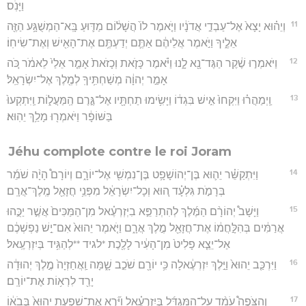
וַיָּנֹֽס׃
11
וְיֵה֗וּא יָצָא֙ אֶל־עַבְדֵ֣י אֲדֹנָ֔יו וַיֹּ֤אמֶר לוֹ֙ הֲשָׁל֔וֹם מַדּ֛וּעַ בָּֽא־הַמְשֻׁגָּ֥ע הַזֶּ֖ה
אֵלֶ֑יךָ וַיֹּ֣אמֶר אֲלֵיהֶ֔ם אַתֶּ֛ם יְדַעְתֶּ֥ם אֶת־הָאִ֖ישׁ וְאֶת־שִׂיחֽוֹ׃
12
וַיֹּאמְר֣וּ שֶׁ֔קֶר הַגֶּד־נָ֖א לָ֑נוּ וַיֹּ֗אמֶר כָּזֹ֤את וְכָזֹאת֙ אָמַ֤ר אֵלַי֙ לֵאמֹ֔ר כֹּ֚ה
אָמַ֣ר יְהוָ֔ה מְשַׁחְתִּ֥יךָֽ לְמֶ֖לֶךְ אֶל־יִשְׂרָאֵֽל׃
13
וַֽיְמַהֲר֗וּ וַיִּקְחוּ֙ אִ֣ישׁ בִּגְד֔וֹ וַיָּשִׂ֥ימוּ תַחְתָּ֖יו אֶל־גֶּ֣רֶם הַֽמַּעֲל֑וֹת וַֽיִּתְקְעוּ֙
בַּשּׁוֹפָ֔ר וַיֹּאמְר֖וּ מָלַ֥ךְ יֵהֽוּא׃
Jéhu complote contre le roi Joram
14
וַיִּתְקַשֵּׁ֗ר יֵה֛וּא בֶּן־יְהוֹשָׁפָ֥ט בֶּן־נִמְשִׁ֖י אֶל־יוֹרָ֑ם וְיוֹרָם֩ הָיָ֨ה שֹׁמֵ֜ר
בְּרָמֹ֣ת גִּלְעָ֗ד ה֚וּא וְכָל־יִשְׂרָאֵ֔ל מִפְּנֵ֥י חֲזָאֵ֖ל מֶֽלֶךְ־אֲרָֽם׃
15
וַיָּשָׁב֩ יְהוֹרָ֨ם הַמֶּ֜לֶךְ לְהִתְרַפֵּ֣א בִיְזְרְעֶ֗אל מִן־הַמַּכִּים֙ אֲשֶׁ֣ר יַכֻּ֣הוּ
אֲרַמִּ֔ים בְּהִלָּ֣חֲמ֔וֹ אֶת־חֲזָאֵ֖ל מֶ֣לֶךְ אֲרָ֑ם וַיֹּ֤אמֶר יֵהוּא֙ אִם־יֵ֣שׁ נַפְשְׁכֶ֔ם
אַל־יֵצֵ֤א פָלִיט֙ מִן־הָעִ֔יר לָלֶ֖כֶת *לגיד **לְהַגִּ֥יד בְּיִזְרְעֶֽאל׃
16
וַיִּרְכַּ֤ב יֵהוּא֙ וַיֵּ֣לֶךְ יִזְרְעֶ֔אלָה כִּ֥י יוֹרָ֖ם שֹׁכֵ֣ב שָׁ֑מָּה וַֽאֲחַזְיָה֙ מֶ֣לֶךְ יְהוּדָ֔ה
יָרַ֖ד לִרְא֥וֹת אֶת־יוֹרָֽם׃
17
וְהַצֹּפֶה֩ עֹמֵ֨ד עַֽל־הַמִּגְדָּ֜ל בְּיִזְרְעֶ֗אל וַיַּ֞רְא אֶת־שִׁפְעַ֤ת יֵהוּא֙ בְּבֹא֔וֹ