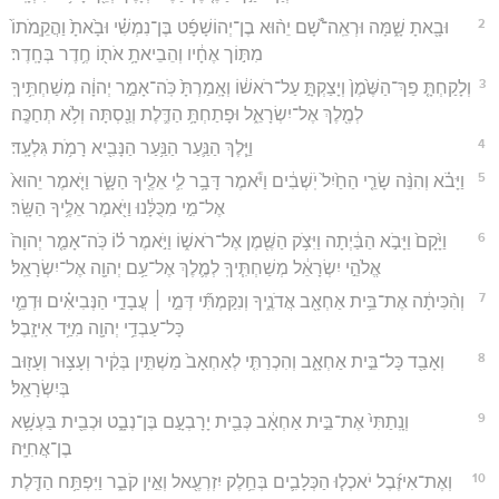
2
וּבָ֖אתָ שָׁ֑מָּה וּרְאֵֽה־שָׁ֠ם יֵה֨וּא בֶן־יְהוֹשָׁפָ֜ט בֶּן־נִמְשִׁ֗י וּבָ֙אתָ֙ וַהֲקֵֽמֹתוֹ֙
מִתּ֣וֹך אֶחָ֔יו וְהֵבֵיאתָ֥ אֹת֖וֹ חֶ֥דֶר בְּחָֽדֶר׃
3
וְלָקַחְתָּ֤ פַךְ־הַשֶּׁ֙מֶן֙ וְיָצַקְתָּ֣ עַל־רֹאשׁ֔וֹ וְאָֽמַרְתָּ֙ כֹּֽה־אָמַ֣ר יְהוָ֔ה מְשַׁחְתִּ֥יךָֽ
לְמֶ֖לֶךְ אֶל־יִשְׂרָאֵ֑ל וּפָתַחְתָּ֥ הַדֶּ֛לֶת וְנַ֖סְתָּה וְלֹ֥א תְחַכֶּֽה׃
4
וַיֵּ֧לֶךְ הַנַּ֛עַר הַנַּ֥עַר הַנָּבִ֖יא רָמֹ֥ת גִּלְעָֽד׃
5
וַיָּבֹ֗א וְהִנֵּ֨ה שָׂרֵ֤י הַחַ֙יִל֙ יֹֽשְׁבִ֔ים וַיֹּ֕אמֶר דָּבָ֥ר לִ֛י אֵלֶ֖יךָ הַשָּׂ֑ר וַיֹּ֤אמֶר יֵהוּא֙
אֶל־מִ֣י מִכֻּלָּ֔נוּ וַיֹּ֖אמֶר אֵלֶ֥יךָ הַשָּֽׂר׃
6
וַיָּ֙קָם֙ וַיָּבֹ֣א הַבַּ֔יְתָה וַיִּצֹ֥ק הַשֶּׁ֖מֶן אֶל־רֹאשׁ֑וֹ וַיֹּ֣אמֶר ל֗וֹ כֹּֽה־אָמַ֤ר יְהוָה֙
אֱלֹהֵ֣י יִשְׂרָאֵ֔ל מְשַׁחְתִּ֧יךָֽ לְמֶ֛לֶךְ אֶל־עַ֥ם יְהוָ֖ה אֶל־יִשְׂרָאֵֽל׃
7
וְהִ֨כִּיתָ֔ה אֶת־בֵּ֥ית אַחְאָ֖ב אֲדֹנֶ֑יךָ וְנִקַּמְתִּ֞י דְּמֵ֣י ׀ עֲבָדַ֣י הַנְּבִיאִ֗ים וּדְמֵ֛י
כָּל־עַבְדֵ֥י יְהוָ֖ה מִיַּ֥ד אִיזָֽבֶל׃
8
וְאָבַ֖ד כָּל־בֵּ֣ית אַחְאָ֑ב וְהִכְרַתִּ֤י לְאַחְאָב֙ מַשְׁתִּ֣ין בְּקִ֔יר וְעָצ֥וּר וְעָז֖וּב
בְּיִשְׂרָאֵֽל׃
9
וְנָֽתַתִּי֙ אֶת־בֵּ֣ית אַחְאָ֔ב כְּבֵ֖ית יָרָבְעָ֣ם בֶּן־נְבָ֑ט וּכְבֵ֖ית בַּעְשָׁ֥א
בֶן־אֲחִיָּֽה׃
10
וְאֶת־אִיזֶ֜בֶל יֹאכְל֧וּ הַכְּלָבִ֛ים בְּחֵ֥לֶק יִזְרְעֶ֖אל וְאֵ֣ין קֹבֵ֑ר וַיִּפְתַּ֥ח הַדֶּ֖לֶת