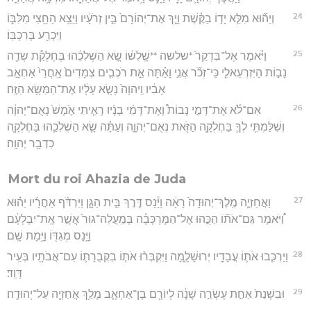
24
וְיֵה֞וּא מִלֵּ֧א יָד֣וֹ בַקֶּ֗שֶׁת וַיַּ֤ךְ אֶת־יְהוֹרָם֙ בֵּ֣ין זְרֹעָ֔יו וַיֵּצֵ֥א הַחֵ֖צִי מִלִּבּ֑וֹ
וַיִּכְרַ֖ע בְּרִכְבּֽוֹ׃
25
וַיֹּ֗אמֶר אֶל־בִּדְקַר֙ *שלשה **שָֽׁלִשׁ֔וֹ שָׂ֚א הַשְׁלִכֵ֔הוּ בְּחֶלְקַ֕ת שְׂדֵ֖ה
נָב֣וֹת הַיִּזְרְעֵאלִ֑י כִּֽי־זְכֹ֞ר אֲנִ֣י וָאַ֗תָּה אֵ֣ת רֹכְבִ֤ים צְמָדִים֙ אַֽחֲרֵי֙ אַחְאָ֣ב
אָבִ֔יו וַֽיהוָה֙ נָשָׂ֣א עָלָ֔יו אֶת־הַמַּשָּׂ֖א הַזֶּֽה׃
26
אִם־לֹ֡א אֶת־דְּמֵ֣י נָבוֹת֩ וְאֶת־דְּמֵ֨י בָנָ֜יו רָאִ֤יתִי אֶ֙מֶשׁ֙ נְאֻם־יְהוָ֔ה
וְשִׁלַּמְתִּ֥י לְךָ֛ בַּחֶלְקָ֥ה הַזֹּ֖את נְאֻם־יְהוָ֑ה וְעַתָּ֗ה שָׂ֧א הַשְׁלִכֵ֛הוּ בַּחֶלְקָ֖ה
כִּדְבַ֥ר יְהוָֽה׃
Mort du roi Ahazia de Juda
27
וַאֲחַזְיָ֤ה מֶֽלֶךְ־יְהוּדָה֙ רָאָ֔ה וַיָּ֕נָס דֶּ֖רֶךְ בֵּ֣ית הַגָּ֑ן וַיִּרְדֹּ֨ף אַחֲרָ֜יו יֵה֗וּא
וַ֠יֹּאמֶר גַּם־אֹת֞וֹ הַכֻּ֣הוּ אֶל־הַמֶּרְכָּבָ֗ה בְּמַֽעֲלֵה־גוּר֙ אֲשֶׁ֣ר אֶֽת־יִבְלְעָ֔ם
וַיָּ֥נָס מְגִדּ֖וֹ וַיָּ֥מָת שָֽׁם׃
28
וַיַּרְכִּ֧בוּ אֹת֛וֹ עֲבָדָ֖יו יְרוּשָׁלְָ֑מָה וַיִּקְבְּר֨וּ אֹת֧וֹ בִקְבֻרָת֛וֹ עִם־אֲבֹתָ֖יו בְּעִ֥יר
דָּוִֽד׃
29
וּבִשְׁנַת֙ אַחַ֣ת עֶשְׂרֵ֣ה שָׁנָ֔ה לְיוֹרָ֖ם בֶּן־אַחְאָ֑ב מָלַ֥ךְ אֲחַזְיָ֖ה עַל־יְהוּדָֽה׃