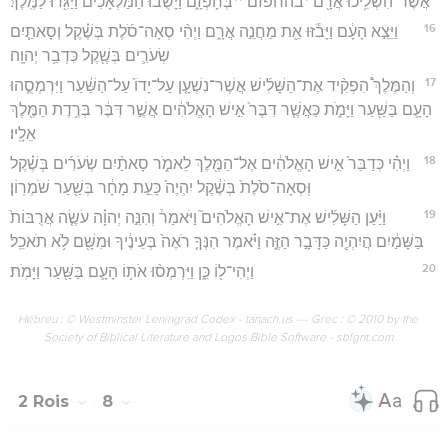
אֲשֶׁר־הִשְׁלִ֥יכוּ אֲרָ֖ם *בהחפזם **בְּחָפְזָ֑ם וַיָּשֻׁ֙בוּ֙ הַמַּלְאָכִ֔ים וַיַּגִּ֖דוּ לַמֶּֽלֶךְ׃
16
וַיֵּצֵ֣א הָעָ֔ם וַיָּבֹ֕זּוּ אֵ֖ת מַחֲנֵ֣ה אֲרָ֑ם וַיְהִ֨י סְאָה־סֹ֜לֶת בְּשֶׁ֗קֶל וְסָאתַ֧יִם
שְׂעֹרִ֛ים בְּשֶׁ֖קֶל כִּדְבַ֥ר יְהוָֽה׃
17
וְהַמֶּלֶךְ֩ הִפְקִ֨יד אֶת־הַשָּׁלִ֜ישׁ אֲשֶׁר־נִשְׁעָ֤ן עַל־יָדוֹ֙ עַל־הַשַּׁ֔עַר וַיִּרְמְסֻ֧הוּ
הָעָ֛ם בַּשַּׁ֖עַר וַיָּמֹ֑ת כַּאֲשֶׁ֤ר דִּבֶּר֙ אִ֣ישׁ הָאֱלֹהִ֔ים אֲשֶׁ֣ר דִּבֶּ֔ר בְּרֶ֥דֶת הַמֶּ֖לֶךְ
אֵלָֽיו׃
18
וַיְהִ֗י כְּדַבֵּר֙ אִ֣ישׁ הָאֱלֹהִ֔ים אֶל־הַמֶּ֖לֶךְ לֵאמֹ֑ר סָאתַ֨יִם שְׂעֹרִ֜ים בְּשֶׁ֗קֶל
וּֽסְאָה־סֹ֙לֶת֙ בְּשֶׁ֔קֶל יִהְיֶה֙ כָּעֵ֣ת מָחָ֔ר בְּשַׁ֖עַר שֹׁמְרֽוֹן׃
19
וַיַּ֨עַן הַשָּׁלִ֜ישׁ אֶת־אִ֣ישׁ הָאֱלֹהִים֮ וַיֹּאמַר֒ וְהִנֵּ֣ה יְהוָ֗ה עֹשֶׂ֤ה אֲרֻבּוֹת֙
בַּשָּׁמַ֔יִם הֲיִהְיֶ֖ה כַּדָּבָ֣ר הַזֶּ֑ה וַיֹּ֗אמֶר הִנְּךָ֤ רֹאֶה֙ בְּעֵינֶ֔יךָ וּמִשָּׁ֖ם לֹ֥א תֹאכֵֽל׃
20
וַיְהִי־ל֖וֹ כֵּ֑ן וַיִּרְמְס֨וּ אֹת֥וֹ הָעָ֛ם בַּשַּׁ֖עַר וַיָּמֹֽת׃
Hébreu : © Westminster Leningrad Codex - tanach.us --- Grec : © 2010 by the
Society of Biblical Literature and Logos Bible Software - sblgnt.com
2 Rois
8