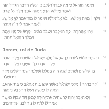
13
וַיֹּ֣אמֶר חֲזָהאֵ֔ל כִּ֣י מָ֤ה עַבְדְּךָ֙ הַכֶּ֔לֶב כִּ֣י יַעֲשֶׂ֔ה הַדָּבָ֥ר הַגָּד֖וֹל הַזֶּ֑ה
וַיֹּ֣אמֶר אֱלִישָׁ֔ע הִרְאַ֧נִי יְהוָ֛ה אֹתְךָ֖ מֶ֥לֶךְ עַל־אֲרָֽם׃
14
וַיֵּ֣לֶךְ ׀ מֵאֵ֣ת אֱלִישָׁ֗ע וַיָּבֹא֙ אֶל־אֲדֹנָ֔יו וַיֹּ֣אמֶר ל֔וֹ מָֽה־אָמַ֥ר לְךָ֖ אֱלִישָׁ֑ע
וַיֹּ֕אמֶר אָ֥מַר לִ֖י חָיֹ֥ה תִחְיֶֽה׃
15
וַיְהִ֣י מִֽמָּחֳרָ֗ת וַיִּקַּ֤ח הַמַּכְבֵּר֙ וַיִּטְבֹּ֣ל בַּמַּ֔יִם וַיִּפְרֹ֥שׂ עַל־פָּנָ֖יו וַיָּמֹ֑ת
וַיִּמְלֹ֥ךְ חֲזָהאֵ֖ל תַּחְתָּֽיו׃
Joram, roi de Juda
16
וּבִשְׁנַ֣ת חָמֵ֗שׁ לְיוֹרָ֤ם בֶּן־אַחְאָב֙ מֶ֣לֶךְ יִשְׂרָאֵ֔ל וִיהוֹשָׁפָ֖ט מֶ֣לֶךְ יְהוּדָ֑ה
מָלַ֛ךְ יְהוֹרָ֥ם בֶּן־יְהוֹשָׁפָ֖ט מֶ֥לֶךְ יְהוּדָֽה׃
17
בֶּן־שְׁלֹשִׁ֥ים וּשְׁתַּ֛יִם שָׁנָ֖ה הָיָ֣ה בְמָלְכ֑וֹ וּשְׁמֹנֶ֣ה *שנה **שָׁנִ֔ים מָלַ֖ךְ
בִּירוּשָׁלִָֽם׃
18
וַיֵּ֜לֶךְ בְּדֶ֣רֶךְ ׀ מַלְכֵ֣י יִשְׂרָאֵ֗ל כַּאֲשֶׁ֤ר עָשׂוּ֙ בֵּ֣ית אַחְאָ֔ב כִּ֚י בַּת־אַחְאָ֔ב
הָֽיְתָה־לּ֖וֹ לְאִשָּׁ֑ה וַיַּ֥עַשׂ הָרַ֖ע בְּעֵינֵ֥י יְהוָֽה׃
19
וְלֹֽא־אָבָ֤ה יְהוָה֙ לְהַשְׁחִ֣ית אֶת־יְהוּדָ֔ה לְמַ֖עַן דָּוִ֣ד עַבְדּ֑וֹ כַּאֲשֶׁ֣ר
אָֽמַר־ל֗וֹ לָתֵ֨ת ל֥וֹ נִ֛יר לְבָנָ֖יו כָּל־הַיָּמִֽים׃