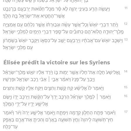
בֶּן־יְהוֹאָחָ֤ז עַל־יִשְׂרָאֵל֙ בְּשֹׁ֣מְר֔וֹן שֵׁ֥שׁ עֶשְׂרֵ֖ה שָׁנָֽה׃
11
וַיַּֽעֲשֶׂ֥ה הָרַ֖ע בְּעֵינֵ֣י יְהוָ֑ה לֹ֣א סָ֗ר מִכָּל־חַטֹּ֞אות יָרָבְעָ֧ם בֶּן־נְבָ֛ט
אֲשֶׁר־הֶחֱטִ֥יא אֶת־יִשְׂרָאֵ֖ל בָּ֥הּ הָלָֽךְ׃
12
וְיֶ֨תֶר דִּבְרֵ֤י יוֹאָשׁ֙ וְכָל־אֲשֶׁ֣ר עָשָׂ֔ה וּגְב֣וּרָת֔וֹ אֲשֶׁ֣ר נִלְחַ֔ם עִ֖ם אֲמַצְיָ֣ה
מֶֽלֶךְ־יְהוּדָ֑ה הֲלֽוֹא־הֵ֣ם כְּתוּבִ֗ים עַל־סֵ֛פֶר דִּבְרֵ֥י הַיָּמִ֖ים לְמַלְכֵ֥י יִשְׂרָאֵֽל׃
13
וַיִּשְׁכַּ֤ב יוֹאָשׁ֙ עִם־אֲבֹתָ֔יו וְיָרָבְעָ֖ם יָשַׁ֣ב עַל־כִּסְא֑וֹ וַיִּקָּבֵ֤ר יוֹאָשׁ֙ בְּשֹׁ֣מְר֔וֹן
עִ֖ם מַלְכֵ֥י יִשְׂרָאֵֽל׃
Élisée prédit la victoire sur les Syriens
14
וֶֽאֱלִישָׁע֙ חָלָ֣ה אֶת־חָלְי֔וֹ אֲשֶׁ֥ר יָמ֖וּת בּ֑וֹ וַיֵּ֨רֶד אֵלָ֜יו יוֹאָ֣שׁ מֶֽלֶךְ־יִשְׂרָאֵ֗ל
וַיֵּ֤בְךְּ עַל־פָּנָיו֙ וַיֹּאמַ֔ר אָבִ֣י ׀ אָבִ֔י רֶ֥כֶב יִשְׂרָאֵ֖ל וּפָרָשָֽׁיו׃
15
וַיֹּ֤אמֶר לוֹ֙ אֱלִישָׁ֔ע קַ֖ח קֶ֣שֶׁת וְחִצִּ֑ים וַיִּקַּ֥ח אֵלָ֖יו קֶ֥שֶׁת וְחִצִּֽים׃
16
וַיֹּ֣אמֶר ׀ לְמֶ֣לֶךְ יִשְׂרָאֵ֗ל הַרְכֵּ֤ב יָֽדְךָ֙ עַל־הַקֶּ֔שֶׁת וַיַּרְכֵּ֖ב יָד֑וֹ וַיָּ֧שֶׂם
אֱלִישָׁ֛ע יָדָ֖יו עַל־יְדֵ֥י הַמֶּֽלֶךְ׃
17
וַיֹּ֗אמֶר פְּתַ֧ח הַחַלּ֛וֹן קֵ֖דְמָה וַיִּפְתָּ֑ח וַיֹּ֤אמֶר אֱלִישָׁ֤ע יְרֵה֙ וַיּ֔וֹר וַיֹּ֗אמֶר
חֵץ־תְּשׁוּעָ֤ה לַֽיהוָה֙ וְחֵ֣ץ תְּשׁוּעָ֣ה בַֽאֲרָ֔ם וְהִכִּיתָ֧ אֶת־אֲרָ֛ם בַּאֲפֵ֖ק
עַד־כַּלֵּֽה׃