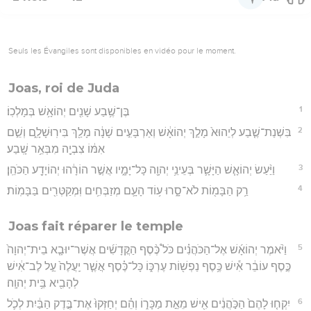
Seuls les Évangiles sont disponibles en vidéo pour le moment.
Joas, roi de Juda
1
בֶּן־שֶׁ֥בַע שָׁנִ֖ים יְהוֹאָ֥שׁ בְּמָלְכֽוֹ׃
2
בִּשְׁנַת־שֶׁ֤בַע לְיֵהוּא֙ מָלַ֣ךְ יְהוֹאָ֔שׁ וְאַרְבָּעִ֣ים שָׁנָ֔ה מָלַ֖ךְ בִּירֽוּשָׁלִָ֑ם וְשֵׁ֣ם
אִמּ֔וֹ צִבְיָ֖ה מִבְּאֵ֥ר שָֽׁבַע׃
3
וַיַּ֨עַשׂ יְהוֹאָ֧שׁ הַיָּשָׁ֛ר בְּעֵינֵ֥י יְהוָ֖ה כָּל־יָמָ֑יו אֲשֶׁ֣ר הוֹרָ֔הוּ יְהוֹיָדָ֖ע הַכֹּהֵֽן׃
4
רַ֥ק הַבָּמ֖וֹת לֹא־סָ֑רוּ ע֥וֹד הָעָ֛ם מְזַבְּחִ֥ים וּֽמְקַטְּרִ֖ים בַּבָּמֽוֹת׃
Joas fait réparer le temple
5
וַיֹּ֨אמֶר יְהוֹאָ֜שׁ אֶל־הַכֹּהֲנִ֗ים כֹּל֩ כֶּ֨סֶף הַקֳּדָשִׁ֜ים אֲשֶׁר־יוּבָ֤א בֵית־יְהוָה֙
כֶּ֣סֶף עוֹבֵ֔ר אִ֕ישׁ כֶּ֥סֶף נַפְשׁ֖וֹת עֶרְכּ֑וֹ כָּל־כֶּ֗סֶף אֲשֶׁ֤ר יַֽעֲלֶה֙ עַ֣ל לֶב־אִ֔ישׁ
לְהָבִ֖יא בֵּ֥ית יְהוָֽה׃
6
יִקְח֤וּ לָהֶם֙ הַכֹּ֣הֲנִ֔ים אִ֖ישׁ מֵאֵ֣ת מַכָּר֑וֹ וְהֵ֗ם יְחַזְּקוּ֙ אֶת־בֶּ֣דֶק הַבַּ֔יִת לְכֹ֛ל