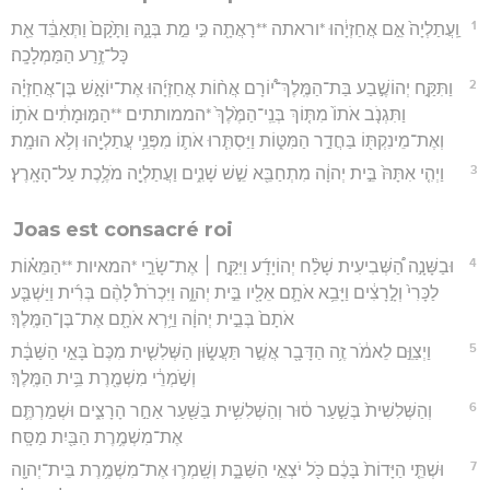
1
וַֽעֲתַלְיָה֙ אֵ֣ם אֲחַזְיָ֔הוּ *וראתה **רָאֲתָ֖ה כִּ֣י מֵ֣ת בְּנָ֑הּ וַתָּ֙קָם֙ וַתְּאַבֵּ֔ד אֵ֖ת
כָּל־זֶ֥רַע הַמַּמְלָכָֽה׃
2
וַתִּקַּ֣ח יְהוֹשֶׁ֣בַע בַּת־הַמֶּֽלֶךְ־י֠וֹרָם אֲח֨וֹת אֲחַזְיָ֜הוּ אֶת־יוֹאָ֣שׁ בֶּן־אֲחַזְיָ֗ה
וַתִּגְנֹ֤ב אֹתוֹ֙ מִתּ֤וֹךְ בְּנֵֽי־הַמֶּ֙לֶךְ֙ *הממותתים **הַמּ֣וּמָתִ֔ים אֹת֥וֹ
וְאֶת־מֵינִקְתּ֖וֹ בַּחֲדַ֣ר הַמִּטּ֑וֹת וַיַּסְתִּ֧רוּ אֹת֛וֹ מִפְּנֵ֥י עֲתַלְיָ֖הוּ וְלֹ֥א הוּמָֽת׃
3
וַיְהִ֤י אִתָּהּ֙ בֵּ֣ית יְהוָ֔ה מִתְחַבֵּ֖א שֵׁ֣שׁ שָׁנִ֑ים וַעֲתַלְיָ֖ה מֹלֶ֥כֶת עַל־הָאָֽרֶץ׃
Joas est consacré roi
4
וּבַשָּׁנָ֣ה הַ֠שְּׁבִיעִית שָׁלַ֨ח יְהוֹיָדָ֜ע וַיִּקַּ֣ח ׀ אֶת־שָׂרֵ֣י *המאיות **הַמֵּא֗וֹת
לַכָּרִי֙ וְלָ֣רָצִ֔ים וַיָּבֵ֥א אֹתָ֛ם אֵלָ֖יו בֵּ֣ית יְהוָ֑ה וַיִּכְרֹת֩ לָהֶ֨ם בְּרִ֜ית וַיַּשְׁבַּ֤ע
אֹתָם֙ בְּבֵ֣ית יְהוָ֔ה וַיַּ֥רְא אֹתָ֖ם אֶת־בֶּן־הַמֶּֽלֶךְ׃
5
וַיְצַוֵּ֣ם לֵאמֹ֔ר זֶ֥ה הַדָּבָ֖ר אֲשֶׁ֣ר תַּעֲשׂ֑וּן הַשְּׁלִשִׁ֤ית מִכֶּם֙ בָּאֵ֣י הַשַּׁבָּ֔ת
וְשֹׁ֣מְרֵ֔י מִשְׁמֶ֖רֶת בֵּ֥ית הַמֶּֽלֶךְ׃
6
וְהַשְּׁלִשִׁית֙ בְּשַׁ֣עַר ס֔וּר וְהַשְּׁלִשִׁ֥ית בַּשַּׁ֖עַר אַחַ֣ר הָרָצִ֑ים וּשְׁמַרְתֶּ֛ם
אֶת־מִשְׁמֶ֥רֶת הַבַּ֖יִת מַסָּֽח׃
7
וּשְׁתֵּ֤י הַיָּדוֹת֙ בָּכֶ֔ם כֹּ֖ל יֹצְאֵ֣י הַשַּׁבָּ֑ת וְשָֽׁמְר֛וּ אֶת־מִשְׁמֶ֥רֶת בֵּית־יְהוָ֖ה