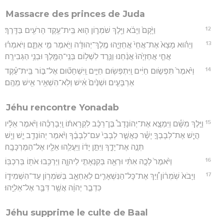
Massacre des princes de Juda
12
וַיָּ֙קָם֙ וַיָּבֹ֔א וַיֵּ֖לֶךְ שֹׁמְר֑וֹן ה֛וּא בֵּֽית־עֵ֥קֶד הָרֹעִ֖ים בַּדָּֽרֶךְ׃
13
וְיֵה֗וּא מָצָא֙ אֶת־אֲחֵי֙ אֲחַזְיָ֣הוּ מֶֽלֶךְ־יְהוּדָ֔ה וַיֹּ֖אמֶר מִ֣י אַתֶּ֑ם וַיֹּאמְר֗וּ
אֲחֵ֤י אֲחַזְיָ֙הוּ֙ אֲנַ֔חְנוּ וַנֵּ֛רֶד לִשְׁל֥וֹם בְּנֵֽי־הַמֶּ֖לֶךְ וּבְנֵ֥י הַגְּבִירָֽה׃
14
וַיֹּ֙אמֶר֙ תִּפְשׂ֣וּם חַיִּ֔ים וַֽיִּתְפְּשׂ֖וּם חַיִּ֑ים וַֽיִּשְׁחָט֞וּם אֶל־בּ֣וֹר בֵּֽית־עֵ֗קֶד
אַרְבָּעִ֤ים וּשְׁנַ֙יִם֙ אִ֔ישׁ וְלֹֽא־הִשְׁאִ֥יר אִ֖ישׁ מֵהֶֽם׃
Jéhu rencontre Yonadab
15
וַיֵּ֣לֶךְ מִשָּׁ֡ם וַיִּמְצָ֣א אֶת־יְהוֹנָדָב֩ בֶּן־רֵכָ֨ב לִקְרָאת֜וֹ וַֽיְבָרְכֵ֗הוּ וַיֹּ֨אמֶר אֵלָ֜יו
הֲיֵ֧שׁ אֶת־לְבָבְךָ֣ יָשָׁ֗ר כַּאֲשֶׁ֤ר לְבָבִי֙ עִם־לְבָבֶ֔ךָ וַיֹּ֨אמֶר יְהוֹנָדָ֥ב יֵ֛שׁ וָיֵ֖שׁ
תְּנָ֣ה אֶת־יָדֶ֑ךָ וַיִּתֵּ֣ן יָד֔וֹ וַיַּעֲלֵ֥הוּ אֵלָ֖יו אֶל־הַמֶּרְכָּבָֽה׃
16
וַיֹּ֙אמֶר֙ לְכָ֣ה אִתִּ֔י וּרְאֵ֖ה בְּקִנְאָתִ֣י לַיהוָ֑ה וַיַּרְכִּ֥בוּ אֹת֖וֹ בְּרִכְבּֽוֹ׃
17
וַיָּבֹא֙ שֹֽׁמְר֔וֹן וַ֠יַּךְ אֶת־כָּל־הַנִּשְׁאָרִ֧ים לְאַחְאָ֛ב בְּשֹׁמְר֖וֹן עַד־הִשְׁמִיד֑וֹ
כִּדְבַ֣ר יְהוָ֔ה אֲשֶׁ֥ר דִּבֶּ֖ר אֶל־אֵלִיָּֽהוּ׃
Jéhu supprime le culte de Baal