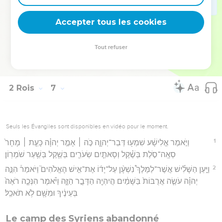
33
עוֹדֶ֙נּוּ֙ מְדַבֵּ֣ר עִמָּ֔ם וְהִנֵּ֥ה הַמַּלְאָ֖ךְ יֹרֵ֣ד אֵלָ֑יו וַיֹּ֗אמֶר הִנֵּֽה־זֹ֤את הָֽרָעָה֙
Accepter tous les cookies
מֵאֵ֣ת יְהוָ֔ה מָֽה־אוֹחִ֥יל לַיהוָ֖ה עֽוֹד׃
Hébreu : © Westminster Leningrad Codex - tanach.us --- Grec : © 2010 by the
Tout refuser
Society of Biblical Literature and Logos Bible Software - sblgnt.com
2 Rois
7
Seuls les Évangiles sont disponibles en vidéo pour le moment.
1
וַיֹּ֣אמֶר אֱלִישָׁ֔ע שִׁמְע֖וּ דְּבַר־יְהוָ֑ה כֹּ֣ה ׀ אָמַ֣ר יְהוָ֗ה כָּעֵ֤ת ׀ מָחָר֙
סְאָֽה־סֹ֣לֶת בְּשֶׁ֗קֶל וְסָאתַ֧יִם שְׂעֹרִ֛ים בְּשֶׁ֖קֶל בְּשַׁ֥עַר שֹׁמְרֽוֹן׃
2
וַיַּ֣עַן הַשָּׁלִ֡ישׁ אֲשֶׁר־לַמֶּלֶךְ֩ נִשְׁעָ֨ן עַל־יָד֜וֹ אֶת־אִ֣ישׁ הָאֱלֹהִים֮ וַיֹּאמַר֒ הִנֵּ֣ה
יְהוָ֗ה עֹשֶׂ֤ה אֲרֻבּוֹת֙ בַּשָּׁמַ֔יִם הֲיִהְיֶ֖ה הַדָּבָ֣ר הַזֶּ֑ה וַיֹּ֗אמֶר הִנְּכָ֤ה רֹאֶה֙
בְּעֵינֶ֔יךָ וּמִשָּׁ֖ם לֹ֥א תֹאכֵֽל׃
Le camp des Syriens abandonné