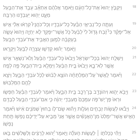
18
וַיִּקְבֹּ֤ץ יֵהוּא֙ אֶת־כָּל־הָעָ֔ם וַיֹּ֣אמֶר אֲלֵהֶ֔ם אַחְאָ֕ב עָבַ֥ד אֶת־הַבַּ֖עַל
מְעָ֑ט יֵה֖וּא יַעַבְדֶ֥נּוּ הַרְבֵּֽה׃
19
וְעַתָּ֣ה כָל־נְבִיאֵ֣י הַבַּ֡עַל כָּל־עֹבְדָ֣יו וְכָל־כֹּהֲנָיו֩ קִרְא֨וּ אֵלַ֜י אִ֣ישׁ
אַל־יִפָּקֵ֗ד כִּי֩ זֶ֨בַח גָּד֥וֹל לִי֙ לַבַּ֔עַל כֹּ֥ל אֲשֶׁר־יִפָּקֵ֖ד לֹ֣א יִֽחְיֶ֑ה וְיֵהוּא֙ עָשָׂ֣ה
בְעָקְבָּ֔ה לְמַ֥עַן הַאֲבִ֖יד אֶת־עֹבְדֵ֥י הַבָּֽעַל׃
20
וַיֹּ֣אמֶר יֵה֗וּא קַדְּשׁ֧וּ עֲצָרָ֛ה לַבַּ֖עַל וַיִּקְרָֽאוּ׃
21
וַיִּשְׁלַ֤ח יֵהוּא֙ בְּכָל־יִשְׂרָאֵ֔ל וַיָּבֹ֙אוּ֙ כָּל־עֹבְדֵ֣י הַבַּ֔עַל וְלֹֽא־נִשְׁאַ֥ר אִ֖ישׁ
אֲשֶׁ֣ר לֹֽא־בָ֑א וַיָּבֹ֙אוּ֙ בֵּ֣ית הַבַּ֔עַל וַיִּמָּלֵ֥א בֵית־הַבַּ֖עַל פֶּ֥ה לָפֶֽה׃
22
וַיֹּ֗אמֶר לַֽאֲשֶׁר֙ עַל־הַמֶּלְתָּחָ֔ה הוֹצֵ֣א לְב֔וּשׁ לְכֹ֖ל עֹבְדֵ֣י הַבָּ֑עַל וַיֹּצֵ֥א
לָהֶ֖ם הַמַּלְבּֽוּשׁ׃
23
וַיָּבֹ֥א יֵה֛וּא וִיהוֹנָדָ֥ב בֶּן־רֵכָ֖ב בֵּ֣ית הַבָּ֑עַל וַיֹּ֜אמֶר לְעֹבְדֵ֣י הַבַּ֗עַל חַפְּשׂ֤וּ
וּרְאוּ֙ פֶּן־יֶשׁ־פֹּ֤ה עִמָּכֶם֙ מֵעַבְדֵ֣י יְהוָ֔ה כִּ֛י אִם־עֹבְדֵ֥י הַבַּ֖עַל לְבַדָּֽם׃
24
וַיָּבֹ֕אוּ לַעֲשׂ֖וֹת זְבָחִ֣ים וְעֹל֑וֹת וְיֵה֞וּא שָׂם־ל֤וֹ בַחוּץ֙ שְׁמֹנִ֣ים אִ֔ישׁ וַיֹּ֗אמֶר
הָאִ֤ישׁ אֲשֶׁר־יִמָּלֵט֙ מִן־הָאֲנָשִׁ֗ים אֲשֶׁ֤ר אֲנִי֙ מֵבִ֣יא עַל־יְדֵיכֶ֔ם נַפְשׁ֖וֹ תַּ֥חַת
נַפְשֽׁוֹ׃
25
וַיְהִ֞י כְּכַלֹּת֣וֹ ׀ לַעֲשׂ֣וֹת הָעֹלָ֗ה וַיֹּ֣אמֶר יֵ֠הוּא לָרָצִ֨ים וְלַשָּׁלִשִׁ֜ים בֹּ֤אוּ