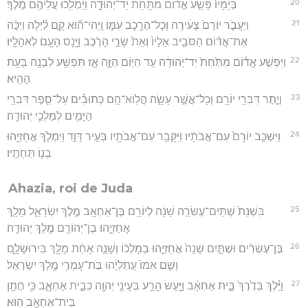
20
בְּיָמָיו֙ פָּשַׁ֣ע אֱד֔וֹם מִתַּ֖חַת יַד־יְהוּדָ֑ה וַיַּמְלִ֥כוּ עֲלֵיהֶ֖ם מֶֽלֶךְ׃
21
וַיַּעֲבֹ֤ר יוֹרָם֙ צָעִ֔ירָה וְכָל־הָרֶ֖כֶב עִמּ֑וֹ וַֽיְהִי־ה֞וּא קָ֣ם לַ֗יְלָה וַיַּכֶּ֨ה
אֶת־אֱד֜וֹם הַסֹּבֵ֤יב אֵלָיו֙ וְאֵת֙ שָׂרֵ֣י הָרֶ֔כֶב וַיָּ֥נָס הָעָ֖ם לְאֹהָלָֽיו׃
22
וַיִּפְשַׁ֣ע אֱד֗וֹם מִתַּ֙חַת֙ יַד־יְהוּדָ֔ה עַ֖ד הַיּ֣וֹם הַזֶּ֑ה אָ֛ז תִּפְשַׁ֥ע לִבְנָ֖ה בָּעֵ֥ת
הַהִֽיא׃
23
וְיֶ֛תֶר דִּבְרֵ֥י יוֹרָ֖ם וְכָל־אֲשֶׁ֣ר עָשָׂ֑ה הֲלֽוֹא־הֵ֣ם כְּתוּבִ֗ים עַל־סֵ֛פֶר דִּבְרֵ֥י
הַיָּמִ֖ים לְמַלְכֵ֥י יְהוּדָֽה׃
24
וַיִּשְׁכַּ֤ב יוֹרָם֙ עִם־אֲבֹתָ֔יו וַיִּקָּבֵ֥ר עִם־אֲבֹתָ֖יו בְּעִ֣יר דָּוִ֑ד וַיִּמְלֹ֛ךְ אֲחַזְיָ֥הוּ
בְנ֖וֹ תַּחְתָּֽיו׃
Ahazia, roi de Juda
25
בִּשְׁנַת֙ שְׁתֵּים־עֶשְׂרֵ֣ה שָׁנָ֔ה לְיוֹרָ֥ם בֶּן־אַחְאָ֖ב מֶ֣לֶךְ יִשְׂרָאֵ֑ל מָלַ֛ךְ
אֲחַזְיָ֥הוּ בֶן־יְהוֹרָ֖ם מֶ֥לֶךְ יְהוּדָֽה׃
26
בֶּן־עֶשְׂרִ֨ים וּשְׁתַּ֤יִם שָׁנָה֙ אֲחַזְיָ֣הוּ בְמָלְכ֔וֹ וְשָׁנָ֣ה אַחַ֔ת מָלַ֖ךְ בִּירוּשָׁלִָ֑ם
וְשֵׁ֤ם אִמּוֹ֙ עֲתַלְיָ֔הוּ בַּת־עָמְרִ֖י מֶ֥לֶךְ יִשְׂרָאֵֽל׃
27
וַיֵּ֗לֶךְ בְּדֶ֙רֶךְ֙ בֵּ֣ית אַחְאָ֔ב וַיַּ֧עַשׂ הָרַ֛ע בְּעֵינֵ֥י יְהוָ֖ה כְּבֵ֣ית אַחְאָ֑ב כִּ֛י חֲתַ֥ן
בֵּית־אַחְאָ֖ב הֽוּא׃