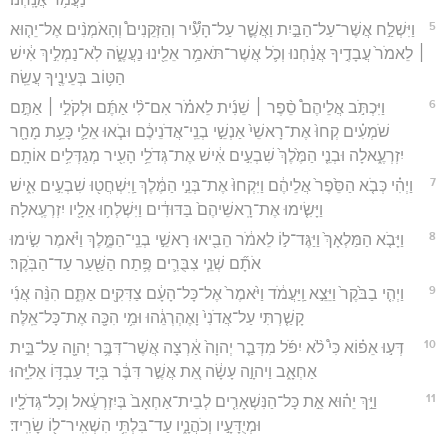
5
וַיִּשְׁלַ֣ח אֲשֶׁר־עַל־הַבַּ֣יִת וַאֲשֶׁ֪ר עַל־הָעִ֟יר וְהַזְּקֵנִים֩ וְהָאֹמְנִ֨ים אֶל־יֵה֤וּא
׀ לֵאמֹר֙ עֲבָדֶ֣יךָ אֲנַ֔חְנוּ וְכֹ֛ל אֲשֶׁר־תֹּאמַ֥ר אֵלֵ֖ינוּ נַעֲשֶׂ֑ה לֹֽא־נַמְלִ֣יךְ אִ֔ישׁ
הַטּ֥וֹב בְּעֵינֶ֖יךָ עֲשֵֽׂה׃
6
וַיִּכְתֹּ֣ב אֲלֵיהֶם֩ סֵ֨פֶר ׀ שֵׁנִ֜ית לֵאמֹ֗ר אִם־לִ֨י אַתֶּ֜ם וּלְקֹלִ֣י ׀ אַתֶּ֣ם
שֹׁמְעִ֗ים קְחוּ֙ אֶת־רָאשֵׁי֙ אַנְשֵׁ֣י בְנֵֽי־אֲדֹנֵיכֶ֔ם וּבֹ֧אוּ אֵלַ֛י כָּעֵ֥ת מָחָ֖ר
יִזְרְעֶ֑אלָה וּבְנֵ֤י הַמֶּ֙לֶךְ֙ שִׁבְעִ֣ים אִ֔ישׁ אֶת־גְּדֹלֵ֥י הָעִ֖יר מְגַדְּלִ֥ים אוֹתָֽם׃
7
וַיְהִ֗י כְּבֹ֤א הַסֵּ֙פֶר֙ אֲלֵיהֶ֔ם וַיִּקְחוּ֙ אֶת־בְּנֵ֣י הַמֶּ֔לֶךְ וַֽיִּשְׁחֲט֖וּ שִׁבְעִ֣ים אִ֑ישׁ
וַיָּשִׂ֤ימוּ אֶת־רָֽאשֵׁיהֶם֙ בַּדּוּדִ֔ים וַיִּשְׁלְח֥וּ אֵלָ֖יו יִזְרְעֶֽאלָה׃
8
וַיָּבֹ֤א הַמַּלְאָךְ֙ וַיַּגֶּד־ל֣וֹ לֵאמֹ֔ר הֵבִ֖יאוּ רָאשֵׁ֣י בְנֵֽי־הַמֶּ֑לֶךְ וַיֹּ֗אמֶר שִׂ֣ימוּ
אֹתָ֞ם שְׁנֵ֧י צִבֻּרִ֛ים פֶּ֥תַח הַשַּׁ֖עַר עַד־הַבֹּֽקֶר׃
9
וַיְהִ֤י בַבֹּ֙קֶר֙ וַיֵּצֵ֣א וַֽיַּעֲמֹ֔ד וַיֹּ֙אמֶר֙ אֶל־כָּל־הָעָ֔ם צַדִּקִ֖ים אַתֶּ֑ם הִנֵּ֨ה אֲנִ֜י
קָשַׁ֤רְתִּי עַל־אֲדֹנִי֙ וָאֶהְרְגֵ֔הוּ וּמִ֥י הִכָּ֖ה אֶת־כָּל־אֵֽלֶּה׃
10
דְּע֣וּ אֵפ֗וֹא כִּי֩ לֹ֨א יִפֹּ֜ל מִדְּבַ֤ר יְהוָה֙ אַ֔רְצָה אֲשֶׁר־דִּבֶּ֥ר יְהוָ֖ה עַל־בֵּ֣ית
אַחְאָ֑ב וַיהוָ֣ה עָשָׂ֔ה אֵ֚ת אֲשֶׁ֣ר דִּבֶּ֔ר בְּיַ֖ד עַבְדּ֥וֹ אֵלִיָּֽהוּ׃
11
וַיַּ֣ךְ יֵה֗וּא אֵ֣ת כָּל־הַנִּשְׁאָרִ֤ים לְבֵית־אַחְאָב֙ בְּיִזְרְעֶ֔אל וְכָל־גְּדֹלָ֖יו
וּמְיֻדָּעָ֣יו וְכֹהֲנָ֑יו עַד־בִּלְתִּ֥י הִשְׁאִֽיר־ל֖וֹ שָׂרִֽיד׃