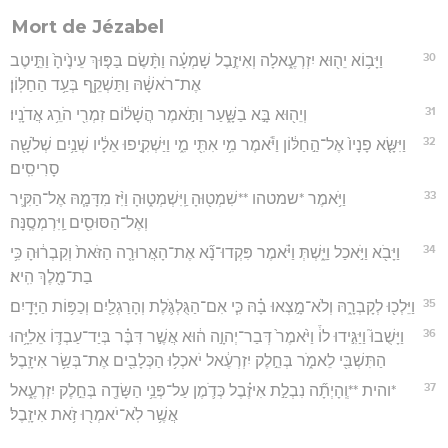
Mort de Jézabel
30
וַיָּב֥וֹא יֵה֖וּא יִזְרְעֶ֑אלָה וְאִיזֶ֣בֶל שָׁמְעָ֗ה וַתָּ֨שֶׂם בַּפּ֤וּךְ עֵינֶ֙יהָ֙ וַתֵּ֣יטֶב
אֶת־רֹאשָׁ֔הּ וַתַּשְׁקֵ֖ף בְּעַ֥ד הַחַלּֽוֹן׃
31
וְיֵה֖וּא בָּ֣א בַשָּׁ֑עַר וַתֹּ֣אמֶר הֲשָׁל֔וֹם זִמְרִ֖י הֹרֵ֥ג אֲדֹנָֽיו׃
32
וַיִּשָּׂ֤א פָנָיו֙ אֶל־הַ֣חַלּ֔וֹן וַיֹּ֕אמֶר מִ֥י אִתִּ֖י מִ֑י וַיַּשְׁקִ֣יפוּ אֵלָ֔יו שְׁנַ֥יִם שְׁלֹשָׁ֖ה
סָרִיסִֽים׃
33
וַיֹּ֥אמֶר *שמטהו **שִׁמְט֖וּהָ וַֽיִּשְׁמְט֑וּהָ וַיִּ֨ז מִדָּמָ֧הּ אֶל־הַקִּ֛יר
וְאֶל־הַסּוּסִ֖ים וַֽיִּרְמְסֶֽנָּה׃
34
וַיָּבֹ֖א וַיֹּ֣אכַל וַיֵּ֑שְׁתְּ וַיֹּ֗אמֶר פִּקְדוּ־נָ֞א אֶת־הָאֲרוּרָ֤ה הַזֹּאת֙ וְקִבְר֔וּהָ כִּ֥י
בַת־מֶ֖לֶךְ הִֽיא׃
35
וַיֵּלְכ֖וּ לְקָבְרָ֑הּ וְלֹא־מָ֣צְאוּ בָ֗הּ כִּ֧י אִם־הַגֻּלְגֹּ֛לֶת וְהָרַגְלַ֖יִם וְכַפּ֥וֹת הַיָּדָֽיִם׃
36
וַיָּשֻׁבוּ֮ וַיַּגִּ֣ידוּ לוֹ֒ וַיֹּ֙אמֶר֙ דְּבַר־יְהוָ֣ה ה֔וּא אֲשֶׁ֣ר דִּבֶּ֗ר בְּיַד־עַבְדּ֛וֹ אֵלִיָּ֥הוּ
הַתִּשְׁבִּ֖י לֵאמֹ֑ר בְּחֵ֣לֶק יִזְרְעֶ֔אל יֹאכְל֥וּ הַכְּלָבִ֖ים אֶת־בְּשַׂ֥ר אִיזָֽבֶל׃
37
*והית **וְֽהָיְתָ֞ה נִבְלַ֣ת אִיזֶ֗בֶל כְּדֹ֛מֶן עַל־פְּנֵ֥י הַשָּׂדֶ֖ה בְּחֵ֣לֶק יִזְרְעֶ֑אל
אֲשֶׁ֥ר לֹֽא־יֹאמְר֖וּ זֹ֥את אִיזָֽבֶל׃