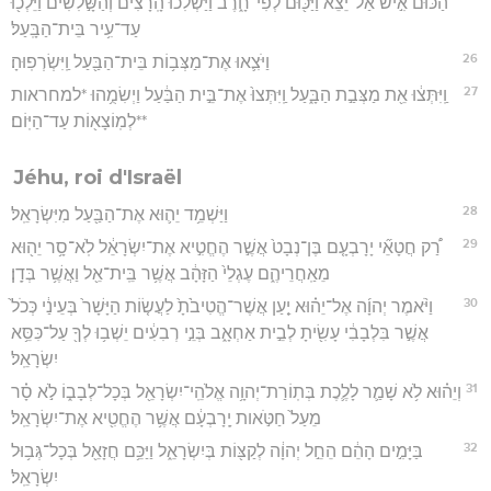
הַכּוּם֙ אִ֣ישׁ אַל־יֵצֵ֔א וַיַּכּ֖וּם לְפִי־חָ֑רֶב וַיַּשְׁלִ֗כוּ הָֽרָצִים֙ וְהַשָּׁ֣לִשִׁ֔ים וַיֵּלְכ֖וּ
עַד־עִ֥יר בֵּית־הַבָּֽעַל׃
26
וַיֹּצִ֛אוּ אֶת־מַצְּב֥וֹת בֵּית־הַבַּ֖עַל וַֽיִּשְׂרְפֽוּהָ׃
27
וַֽיִּתְּצ֔וּ אֵ֖ת מַצְּבַ֣ת הַבָּ֑עַל וַֽיִּתְּצוּ֙ אֶת־בֵּ֣ית הַבַּ֔עַל וַיְשִׂמֻ֥הוּ *למחראות
**לְמֽוֹצָא֖וֹת עַד־הַיּֽוֹם׃
Jéhu, roi d'Israël
28
וַיַּשְׁמֵ֥ד יֵה֛וּא אֶת־הַבַּ֖עַל מִיִּשְׂרָאֵֽל׃
29
רַ֠ק חֲטָאֵ֞י יָרָבְעָ֤ם בֶּן־נְבָט֙ אֲשֶׁ֣ר הֶחֱטִ֣יא אֶת־יִשְׂרָאֵ֔ל לֹֽא־סָ֥ר יֵה֖וּא
מֵאַֽחֲרֵיהֶ֑ם עֶגְלֵי֙ הַזָּהָ֔ב אֲשֶׁ֥ר בֵּֽית־אֵ֖ל וַאֲשֶׁ֥ר בְּדָֽן׃
30
וַיֹּ֨אמֶר יְהוָ֜ה אֶל־יֵה֗וּא יַ֤עַן אֲשֶׁר־הֱטִיבֹ֙תָ֙ לַעֲשׂ֤וֹת הַיָּשָׁר֙ בְּעֵינַ֔י כְּכֹל֙
אֲשֶׁ֣ר בִּלְבָבִ֔י עָשִׂ֖יתָ לְבֵ֣ית אַחְאָ֑ב בְּנֵ֣י רְבִעִ֔ים יֵשְׁב֥וּ לְךָ֖ עַל־כִּסֵּ֥א
יִשְׂרָאֵֽל׃
31
וְיֵה֗וּא לֹ֥א שָׁמַ֛ר לָלֶ֛כֶת בְּתֽוֹרַת־יְהוָ֥ה אֱלֹהֵֽי־יִשְׂרָאֵ֖ל בְּכָל־לְבָב֑וֹ לֹ֣א סָ֗ר
מֵעַל֙ חַטֹּ֣אות יָֽרָבְעָ֔ם אֲשֶׁ֥ר הֶחֱטִ֖יא אֶת־יִשְׂרָאֵֽל׃
32
בַּיָּמִ֣ים הָהֵ֔ם הֵחֵ֣ל יְהוָ֔ה לְקַצּ֖וֹת בְּיִשְׂרָאֵ֑ל וַיַּכֵּ֥ם חֲזָאֵ֖ל בְּכָל־גְּב֥וּל
יִשְׂרָאֵֽל׃