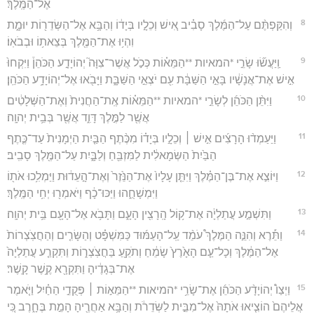
אֶל־הַמֶּֽלֶךְ׃
8
וְהִקַּפְתֶּ֨ם עַל־הַמֶּ֜לֶךְ סָבִ֗יב אִ֚ישׁ וְכֵלָ֣יו בְּיָד֔וֹ וְהַבָּ֥א אֶל־הַשְּׂדֵר֖וֹת יוּמָ֑ת
וִהְי֥וּ אֶת־הַמֶּ֖לֶךְ בְּצֵאת֥וֹ וּבְבֹאֽוֹ׃
9
וַֽיַּעֲשׂ֞וּ שָׂרֵ֣י *המאיות **הַמֵּא֗וֹת כְּכֹ֣ל אֲשֶׁר־צִוָּה֮ יְהוֹיָדָ֣ע הַכֹּהֵן֒ וַיִּקְחוּ֙
אִ֣ישׁ אֶת־אֲנָשָׁ֔יו בָּאֵ֣י הַשַּׁבָּ֔ת עִ֖ם יֹצְאֵ֣י הַשַּׁבָּ֑ת וַיָּבֹ֖אוּ אֶל־יְהוֹיָדָ֥ע הַכֹּהֵֽן׃
10
וַיִּתֵּ֨ן הַכֹּהֵ֜ן לְשָׂרֵ֣י *המאיות **הַמֵּא֗וֹת אֶֽת־הַחֲנִית֙ וְאֶת־הַשְּׁלָטִ֔ים
אֲשֶׁ֖ר לַמֶּ֣לֶךְ דָּוִ֑ד אֲשֶׁ֖ר בְּבֵ֥ית יְהוָֽה׃
11
וַיַּעַמְד֨וּ הָרָצִ֜ים אִ֣ישׁ ׀ וְכֵלָ֣יו בְּיָד֗וֹ מִכֶּ֨תֶף הַבַּ֤יִת הַיְמָנִית֙ עַד־כֶּ֤תֶף
הַבַּ֙יִת֙ הַשְּׂמָאלִ֔ית לַמִּזְבֵּ֖חַ וְלַבָּ֑יִת עַל־הַמֶּ֖לֶךְ סָבִֽיב׃
12
וַיּוֹצִ֣א אֶת־בֶּן־הַמֶּ֗לֶךְ וַיִּתֵּ֤ן עָלָיו֙ אֶת־הַנֵּ֙זֶר֙ וְאֶת־הָ֣עֵד֔וּת וַיַּמְלִ֥כוּ אֹת֖וֹ
וַיִּמְשָׁחֻ֑הוּ וַיַּכּוּ־כָ֔ף וַיֹּאמְר֖וּ יְחִ֥י הַמֶּֽלֶךְ׃
13
וַתִּשְׁמַ֣ע עֲתַלְיָ֔ה אֶת־ק֥וֹל הָֽרָצִ֖ין הָעָ֑ם וַתָּבֹ֥א אֶל־הָעָ֖ם בֵּ֥ית יְהוָֽה׃
14
וַתֵּ֡רֶא וְהִנֵּ֣ה הַמֶּלֶךְ֩ עֹמֵ֨ד עַֽל־הָעַמּ֜וּד כַּמִּשְׁפָּ֗ט וְהַשָּׂרִ֤ים וְהַחֲצֹֽצְרוֹת֙
אֶל־הַמֶּ֔לֶךְ וְכָל־עַ֤ם הָאָ֙רֶץ֙ שָׂמֵ֔חַ וְתֹקֵ֖עַ בַּחֲצֹֽצְר֑וֹת וַתִּקְרַ֤ע עֲתַלְיָה֙
אֶת־בְּגָדֶ֔יהָ וַתִּקְרָ֖א קֶ֥שֶׁר קָֽשֶׁר׃
15
וַיְצַו֩ יְהוֹיָדָ֨ע הַכֹּהֵ֜ן אֶת־שָׂרֵ֥י *המיאות **הַמֵּא֣וֹת ׀ פְּקֻדֵ֣י הַחַ֗יִל וַיֹּ֤אמֶר
אֲלֵיהֶם֙ הוֹצִ֤יאוּ אֹתָהּ֙ אֶל־מִבֵּ֣ית לַשְּׂדֵרֹ֔ת וְהַבָּ֥א אַחֲרֶ֖יהָ הָמֵ֣ת בֶּחָ֑רֶב כִּ֚י