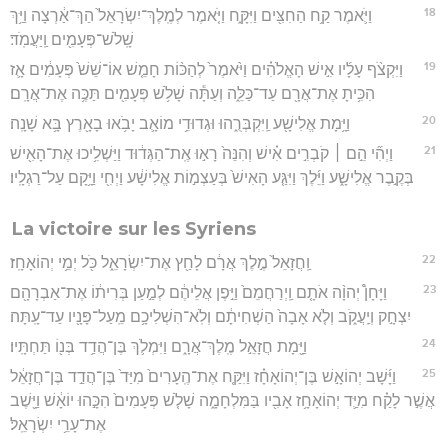
18
וַיֹּ֛אמֶר קַ֥ח הַחִצִּ֖ים וַיִּקָּ֑ח וַיֹּ֤אמֶר לְמֶֽלֶךְ־יִשְׂרָאֵל֙ הַךְ־אַ֔רְצָה וַיַּ֥ךְ
שָֽׁלֹשׁ־פְּעָמִ֖ים וַֽיַּעֲמֹֽד׃
19
וַיִּקְצֹ֨ף עָלָ֜יו אִ֣ישׁ הָאֱלֹהִ֗ים וַיֹּ֙אמֶר֙ לְהַכּ֨וֹת חָמֵ֤שׁ אוֹ־שֵׁשׁ֙ פְּעָמִ֔ים אָ֛ז
הִכִּ֥יתָ אֶת־אֲרָ֖ם עַד־כַּלֵּ֑ה וְעַתָּ֕ה שָׁלֹ֥שׁ פְּעָמִ֖ים תַּכֶּ֥ה אֶת־אֲרָֽם׃
20
וַיָּ֥מָת אֱלִישָׁ֖ע וַֽיִּקְבְּרֻ֑הוּ וּגְדוּדֵ֥י מוֹאָ֛ב יָבֹ֥אוּ בָאָ֖רֶץ בָּ֥א שָׁנָֽה׃
21
וַיְהִ֞י הֵ֣ם ׀ קֹבְרִ֣ים אִ֗ישׁ וְהִנֵּה֙ רָא֣וּ אֶֽת־הַגְּד֔וּד וַיַּשְׁלִ֥יכוּ אֶת־הָאִ֖ישׁ
בְּקֶ֣בֶר אֱלִישָׁ֑ע וַיֵּ֜לֶךְ וַיִּגַּ֤ע הָאִישׁ֙ בְּעַצְמ֣וֹת אֱלִישָׁ֔ע וַיְחִ֖י וַיָּ֥קָם עַל־רַגְלָֽיו׃
La victoire sur les Syriens
22
וַֽחֲזָאֵל֙ מֶ֣לֶךְ אֲרָ֔ם לָחַ֖ץ אֶת־יִשְׂרָאֵ֑ל כֹּ֖ל יְמֵ֥י יְהוֹאָחָֽז׃
23
וַיָּחָן֩ יְהוָ֨ה אֹתָ֤ם וַֽיְרַחֲמֵם֙ וַיִּ֣פֶן אֲלֵיהֶ֔ם לְמַ֣עַן בְּרִית֔וֹ אֶת־אַבְרָהָ֖ם
יִצְחָ֣ק וְיַֽעֲקֹ֑ב וְלֹ֤א אָבָה֙ הַשְׁחִיתָ֔ם וְלֹֽא־הִשְׁלִיכָ֥ם מֵֽעַל־פָּנָ֖יו עַד־עָֽתָּה׃
24
וַיָּ֖מָת חֲזָאֵ֣ל מֶֽלֶךְ־אֲרָ֑ם וַיִּמְלֹ֛ךְ בֶּן־הֲדַ֥ד בְּנ֖וֹ תַּחְתָּֽיו׃
25
וַיָּ֜שָׁב יְהוֹאָ֣שׁ בֶּן־יְהוֹאָחָ֗ז וַיִּקַּ֤ח אֶת־הֶֽעָרִים֙ מִיַּד֙ בֶּן־הֲדַ֣ד בֶּן־חֲזָאֵ֔ל
אֲשֶׁ֣ר לָקַ֗ח מִיַּ֛ד יְהוֹאָחָ֥ז אָבִ֖יו בַּמִּלְחָמָ֑ה שָׁלֹ֤שׁ פְּעָמִים֙ הִכָּ֣הוּ יוֹאָ֔שׁ וַיָּ֖שֶׁב
אֶת־עָרֵ֥י יִשְׂרָאֵֽל׃