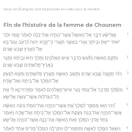
Seuls les Évangiles sont disponibles en vidéo pour le moment.
Fin de l'histoire de la femme de Chounem
1
וֶאֱלִישָׁ֡ע דִּבֶּ֣ר אֶל־הָאִשָּׁה֩ אֲשֶׁר־הֶחֱיָ֨ה אֶת־בְּנָ֜הּ לֵאמֹ֗ר ק֤וּמִי וּלְכִי֙
*אתי **אַ֣תְּ וּבֵיתֵ֔ךְ וְג֖וּרִי בַּאֲשֶׁ֣ר תָּג֑וּרִי כִּֽי־קָרָ֤א יְהוָה֙ לָֽרָעָ֔ב וְגַם־בָּ֥א
אֶל־הָאָ֖רֶץ שֶׁ֥בַע שָׁנִֽים׃
2
וַתָּ֙קָם֙ הָֽאִשָּׁ֔ה וַתַּ֕עַשׂ כִּדְבַ֖ר אִ֣ישׁ הָאֱלֹהִ֑ים וַתֵּ֤לֶךְ הִיא֙ וּבֵיתָ֔הּ וַתָּ֥גָר
בְּאֶֽרֶץ־פְּלִשְׁתִּ֖ים שֶׁ֥בַע שָׁנִֽים׃
3
וַיְהִ֗י מִקְצֵה֙ שֶׁ֣בַע שָׁנִ֔ים וַתָּ֥שָׁב הָאִשָּׁ֖ה מֵאֶ֣רֶץ פְּלִשְׁתִּ֑ים וַתֵּצֵא֙ לִצְעֹ֣ק
אֶל־הַמֶּ֔לֶךְ אֶל־בֵּיתָ֖הּ וְאֶל־שָׂדָֽהּ׃
4
וְהַמֶּ֗לֶךְ מְדַבֵּר֙ אֶל־גֵּ֣חֲזִ֔י נַ֥עַר אִישׁ־הָאֱלֹהִ֖ים לֵאמֹ֑ר סַפְּרָה־נָּ֣א לִ֔י אֵ֥ת
כָּל־הַגְּדֹל֖וֹת אֲשֶׁר־עָשָׂ֥ה אֱלִישָֽׁע׃
5
וַ֠יְהִי ה֥וּא מְסַפֵּ֣ר לַמֶּלֶךְ֮ אֵ֣ת אֲשֶׁר־הֶחֱיָ֣ה אֶת־הַמֵּת֒ וְהִנֵּ֨ה הָאִשָּׁ֜ה
אֲשֶׁר־הֶחֱיָ֤ה אֶת־בְּנָהּ֙ צֹעֶ֣קֶת אֶל־הַמֶּ֔לֶךְ עַל־בֵּיתָ֖הּ וְעַל־שָׂדָ֑הּ וַיֹּ֤אמֶר
גֵּֽחֲזִי֙ אֲדֹנִ֣י הַמֶּ֔לֶךְ זֹ֚את הָֽאִשָּׁ֔ה וְזֶה־בְּנָ֖הּ אֲשֶׁר־הֶחֱיָ֥ה אֱלִישָֽׁע׃
6
וַיִּשְׁאַ֥ל הַמֶּ֛לֶךְ לָאִשָּׁ֖ה וַתְּסַפֶּר־ל֑וֹ וַיִּתֶּן־לָ֣הּ הַמֶּלֶךְ֩ סָרִ֨יס אֶחָ֜ד לֵאמֹ֗ר