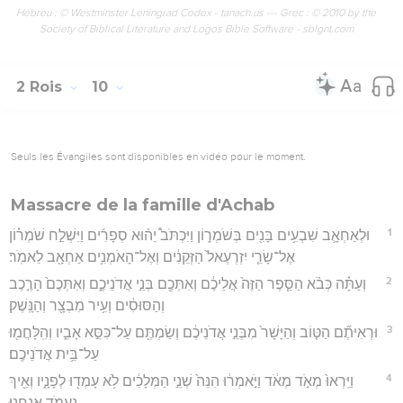
Hébreu : © Westminster Leningrad Codex - tanach.us --- Grec : © 2010 by the
Society of Biblical Literature and Logos Bible Software - sblgnt.com
2 Rois
10
Seuls les Évangiles sont disponibles en vidéo pour le moment.
Massacre de la famille d'Achab
1
וּלְאַחְאָ֛ב שִׁבְעִ֥ים בָּנִ֖ים בְּשֹׁמְר֑וֹן וַיִּכְתֹּב֩ יֵה֨וּא סְפָרִ֜ים וַיִּשְׁלַ֣ח שֹׁמְר֗וֹן
אֶל־שָׂרֵ֤י יִזְרְעֶאל֙ הַזְּקֵנִ֔ים וְאֶל־הָאֹמְנִ֥ים אַחְאָ֖ב לֵאמֹֽר׃
2
וְעַתָּ֗ה כְּבֹ֨א הַסֵּ֤פֶר הַזֶּה֙ אֲלֵיכֶ֔ם וְאִתְּכֶ֖ם בְּנֵ֣י אֲדֹנֵיכֶ֑ם וְאִתְּכֶם֙ הָרֶ֣כֶב
וְהַסּוּסִ֔ים וְעִ֥יר מִבְצָ֖ר וְהַנָּֽשֶׁק׃
3
וּרְאִיתֶ֞ם הַטּ֤וֹב וְהַיָּשָׁר֙ מִבְּנֵ֣י אֲדֹנֵיכֶ֔ם וְשַׂמְתֶּ֖ם עַל־כִּסֵּ֣א אָבִ֑יו וְהִֽלָּחֲמ֖וּ
עַל־בֵּ֥ית אֲדֹנֵיכֶֽם׃
4
וַיִּֽרְאוּ֙ מְאֹ֣ד מְאֹ֔ד וַיֹּ֣אמְר֔וּ הִנֵּה֙ שְׁנֵ֣י הַמְּלָכִ֔ים לֹ֥א עָמְד֖וּ לְפָנָ֑יו וְאֵ֖יךְ
נַעֲמֹ֥ד אֲנָֽחְנוּ׃