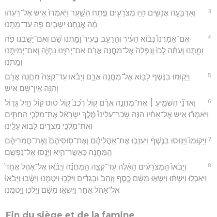
3
וְאַרְבָּעָ֧ה אֲנָשִׁ֛ים הָי֥וּ מְצֹרָעִ֖ים פֶּ֣תַח הַשָּׁ֑עַר וַיֹּֽאמְרוּ֙ אִ֣ישׁ אֶל־רֵעֵ֔הוּ
מָ֗ה אֲנַ֛חְנוּ יֹשְׁבִ֥ים פֹּ֖ה עַד־מָֽתְנוּ׃
4
אִם־אָמַרְנוּ֩ נָב֨וֹא הָעִ֜יר וְהָרָעָ֤ב בָּעִיר֙ וָמַ֣תְנוּ שָׁ֔ם וְאִם־יָשַׁ֥בְנוּ פֹ֖ה
וָמָ֑תְנוּ וְעַתָּ֗ה לְכוּ֙ וְנִפְּלָה֙ אֶל־מַחֲנֵ֣ה אֲרָ֔ם אִם־יְחַיֻּ֣נוּ נִֽחְיֶ֔ה וְאִם־יְמִיתֻ֖נוּ
וָמָֽתְנוּ׃
5
וַיָּק֣וּמוּ בַנֶּ֔שֶׁף לָב֖וֹא אֶל־מַחֲנֵ֣ה אֲרָ֑ם וַיָּבֹ֗אוּ עַד־קְצֵה֙ מַחֲנֵ֣ה אֲרָ֔ם
וְהִנֵּ֥ה אֵֽין־שָׁ֖ם אִֽישׁ׃
6
וַאדֹנָ֞י הִשְׁמִ֣יעַ ׀ אֶת־מַחֲנֵ֣ה אֲרָ֗ם ק֥וֹל רֶ֙כֶב֙ ק֣וֹל ס֔וּס ק֖וֹל חַ֣יִל גָּד֑וֹל
וַיֹּאמְר֞וּ אִ֣ישׁ אֶל־אָחִ֗יו הִנֵּ֣ה שָֽׂכַר־עָלֵינוּ֩ מֶ֨לֶךְ יִשְׂרָאֵ֜ל אֶת־מַלְכֵ֧י הַחִתִּ֛ים
וְאֶת־מַלְכֵ֥י מִצְרַ֖יִם לָב֥וֹא עָלֵֽינוּ׃
7
וַיָּקוּמוּ֮ וַיָּנ֣וּסוּ בַנֶּשֶׁף֒ וַיַּעַזְב֣וּ אֶת־אָהֳלֵיהֶ֗ם וְאֶת־סֽוּסֵיהֶם֙ וְאֶת־חֲמֹ֣רֵיהֶ֔ם
הַֽמַּחֲנֶ֖ה כַּאֲשֶׁר־הִ֑יא וַיָּנֻ֖סוּ אֶל־נַפְשָֽׁם׃
8
וַיָּבֹאוּ֩ הַֽמְצֹרָעִ֨ים הָאֵ֜לֶּה עַד־קְצֵ֣ה הַֽמַּחֲנֶ֗ה וַיָּבֹ֜אוּ אֶל־אֹ֤הֶל אֶחָד֙
וַיֹּאכְל֣וּ וַיִּשְׁתּ֔וּ וַיִּשְׂא֣וּ מִשָּׁ֗ם כֶּ֤סֶף וְזָהָב֙ וּבְגָדִ֔ים וַיֵּלְכ֖וּ וַיַּטְמִ֑נוּ וַיָּשֻׁ֗בוּ וַיָּבֹ֙אוּ֙
אֶל־אֹ֣הֶל אַחֵ֔ר וַיִּשְׂא֣וּ מִשָּׁ֔ם וַיֵּלְכ֖וּ וַיַּטְמִֽנוּ׃
Fin du siège et de la famine