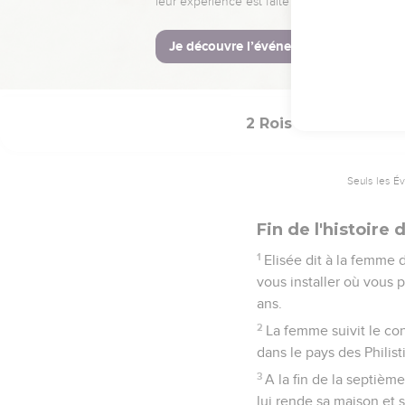
20
C’est bien en effet ce 
La Bible Du 
2 Rois
8
Seuls les É
Fin de l'histoir
1
Elisée dit à la femme do
vous installer où vous 
ans.
2
La femme suivit le con
dans le pays des Philist
3
A la fin de la septième
lui rende sa maison et s