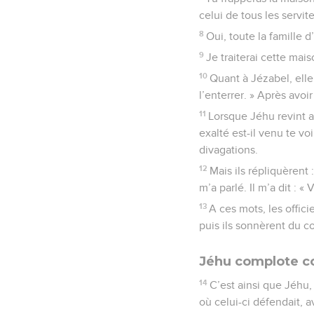
celui de tous les servit
8
Oui, toute la famille 
9
Je traiterai cette mai
10
Quant à Jézabel, elle
l’enterrer. » Après avoir
11
Lorsque Jéhu revint a
exalté est-il venu te v
divagations.
12
Mais ils répliquèrent
m’a parlé. Il m’a dit : «
13
A ces mots, les offic
puis ils sonnèrent du co
Jéhu complote co
14
C’est ainsi que Jéhu,
où celui-ci défendait, a