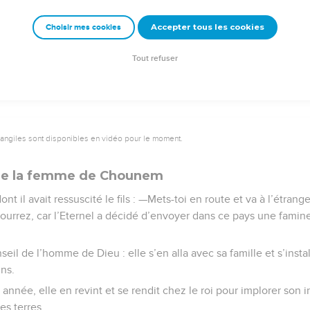
qui lui arriva : la foule le piétina à la porte de la ville, et il mouru
Accepter tous les cookies
Choisir mes cookies
Semeur Copyright © 1992, 1999 by Biblica, Inc.® Used by permission. All rights reserv
Tout refuser
vangiles sont disponibles en vidéo pour le moment.
e de la femme de Chounem
nt il avait ressuscité le fils : —Mets-toi en route et va à l’étrange
pourrez, car l’Eternel a décidé d’envoyer dans ce pays une famine
seil de l’homme de Dieu : elle s’en alla avec sa famille et s’inst
ins.
 année, elle en revint et se rendit chez le roi pour implorer son 
es terres.