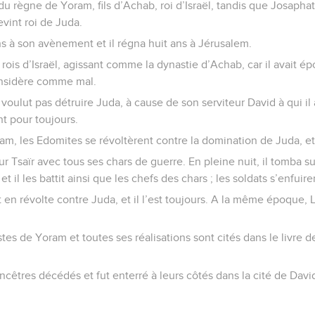
 règne de Yoram, fils d’Achab, roi d’Israël, tandis que Josaphat
evint roi de Juda.
ans à son avènement et il régna huit ans à Jérusalem.
 rois d’Israël, agissant comme la dynastie d’Achab, car il avait é
 considère comme mal.
e voulut pas détruire Juda, à cause de son serviteur David à qui il
t pour toujours.
am, les Edomites se révoltèrent contre la domination de Juda, et
ur Tsaïr avec tous ses chars de guerre. En pleine nuit, il tomba s
et il les battit ainsi que les chefs des chars ; les soldats s’enfuir
 en révolte contre Juda, et il l’est toujours. A la même époque, 
estes de Yoram et toutes ses réalisations sont cités dans le livre 
ncêtres décédés et fut enterré à leurs côtés dans la cité de David.