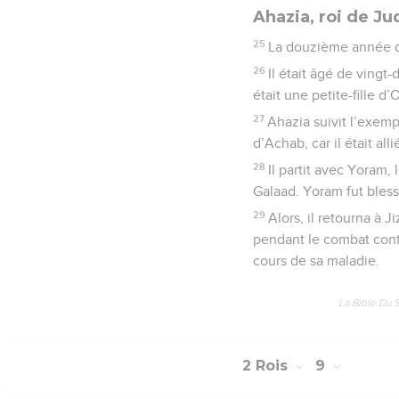
Ahazia, roi de Ju
25
La douzième année du 
26
Il était âgé de vingt
était une petite-fille d’O
27
Ahazia suivit l’exemp
d’Achab, car il était all
28
Il partit avec Yoram,
Galaad. Yoram fut bless
29
Alors, il retourna à 
pendant le combat contre
cours de sa maladie.
La Bible Du 
2 Rois
9