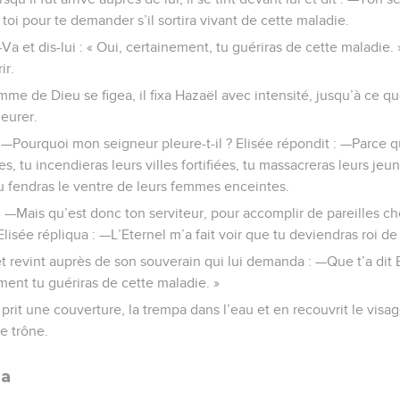
toi pour te demander s’il sortira vivant de cette maladie.
—Va et dis-lui : « Oui, certainement, tu guériras de cette maladie.
ir.
mme de Dieu se figea, il fixa Hazaël avec intensité, jusqu’à ce qu
leurer.
—Pourquoi mon seigneur pleure-t-il ? Elisée répondit : —Parce qu
tes, tu incendieras leurs villes fortifiées, tu massacreras leurs je
 tu fendras le ventre de leurs femmes enceintes.
: —Mais qu’est donc ton serviteur, pour accomplir de pareilles ch
lisée répliqua : —L’Eternel m’a fait voir que tu deviendras roi de 
t revint auprès de son souverain qui lui demanda : —Que t’a dit El
ement tu guériras de cette maladie. »
rit une couverture, la trempa dans l’eau et en recouvrit le visag
e trône.
da