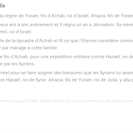
da
règne de Yoram, fils d’Achab, roi d’Israël, Ahazia, fils de Yoram
-deux ans à son avènement et il régna un an à Jérusalem. Sa mère 
mri, roi d’Israël.
le de la dynastie d’Achab et fit ce que l’Eternel considère com
ié par mariage à cette famille.
 le fils d’Achab, pour une expédition militaire contre Hazaël, roi 
é par les Syriens.
Jizréel pour se faire soigner des blessures que les Syriens lui avai
 Hazaël, roi de Syrie. Ahazia, fils de Yoram, roi de Juda, y alla p
Semeur Copyright © 1992, 1999 by Biblica, Inc.® Used by permission. All rights reserv