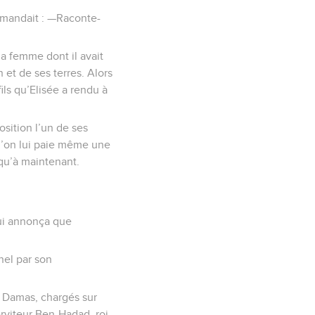
demandait : —Raconte-
la femme dont il avait
n et de ses terres. Alors
ils qu’Elisée a rendu à
position l’un de ses
qu’on lui paie même une
squ’à maintenant.
lui annonça que
nel par son
e Damas, chargés sur
serviteur Ben-Hadad, roi