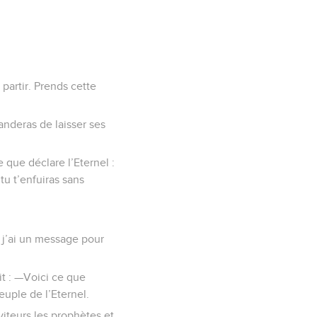
 partir. Prends cette
manderas de laisser ses
e que déclare l’Eternel :
 tu t’enfuiras sans
f, j’ai un message pour
dit : —Voici ce que
peuple de l’Eternel.
viteurs les prophètes et