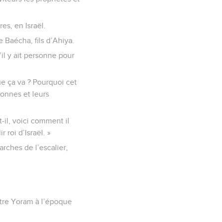
es, en Israël.
e Baécha, fils d’Ahiya.
il y ait personne pour
ue ça va ? Pourquoi cet
sonnes et leurs
-il, voici comment il
r roi d’Israël. »
rches de l’escalier,
ontre Yoram à l’époque