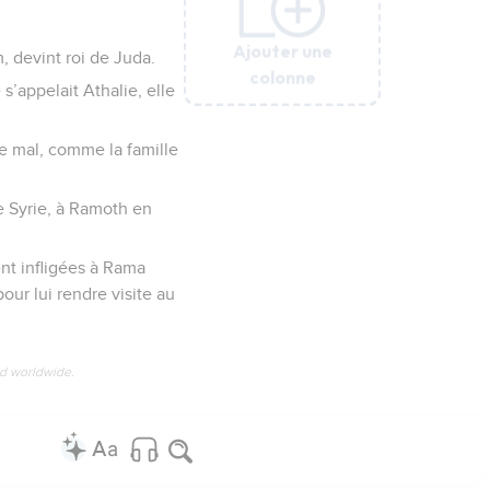
Ajouter une
Ajouter une
Ajouter une
Ajouter une
Ajouter une
, devint roi de Juda.
colonne
colonne
colonne
colonne
colonne
s’appelait Athalie, elle
me mal, comme la famille
de Syrie, à Ramoth en
ent infligées à Rama
our lui rendre visite au
ed worldwide.