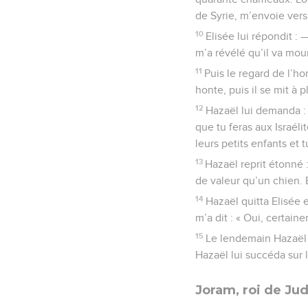
de Syrie, m’envoie vers 
10
Elisée lui répondit : 
m’a révélé qu’il va mour
11
Puis le regard de l’ho
honte, puis il se mit à p
12
Hazaël lui demanda : 
que tu feras aux Israéli
leurs petits enfants et
13
Hazaël reprit étonné 
de valeur qu’un chien. E
14
Hazaël quitta Elisée e
m’a dit : « Oui, certain
15
Le lendemain Hazaël p
Hazaël lui succéda sur l
Joram, roi de Ju