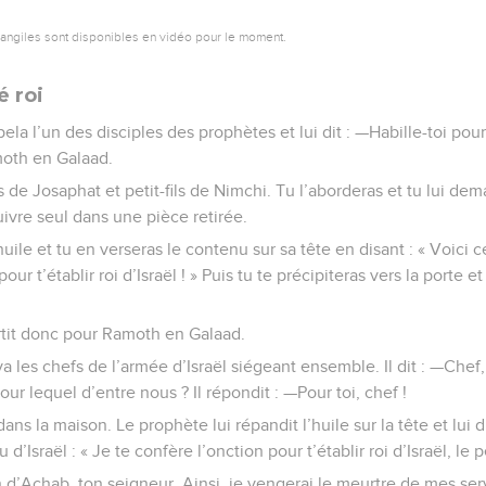
vangiles sont disponibles en vidéo pour le moment.
é roi
la l’un des disciples des prophètes et lui dit : —Habille-toi pour
amoth en Galaad.
ils de Josaphat et petit-fils de Nimchi. Tu l’aborderas et tu lui de
vre seul dans une pièce retirée.
huile et tu en verseras le contenu sur sa tête en disant : « Voici c
our t’établir roi d’Israël ! » Puis tu te précipiteras vers la porte et
tit donc pour Ramoth en Galaad.
ouva les chefs de l’armée d’Israël siégeant ensemble. Il dit : —Che
r lequel d’entre nous ? Il répondit : —Pour toi, chef !
ans la maison. Le prophète lui répandit l’huile sur la tête et lui 
u d’Israël : « Je te confère l’onction pour t’établir roi d’Israël, le 
 d’Achab, ton seigneur. Ainsi, je vengerai le meurtre de mes ser