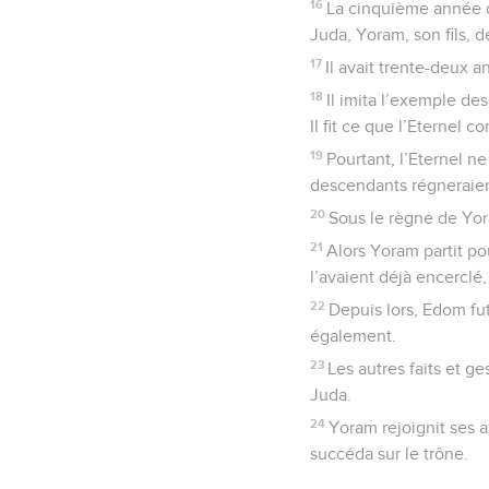
16
La cinquième année du
Juda, Yoram, son fils, d
17
Il avait trente-deux 
18
Il imita l’exemple des
Il fit ce que l’Eternel
19
Pourtant, l’Eternel n
descendants régneraien
20
Sous le règne de Yor
21
Alors Yoram partit po
l’avaient déjà encerclé, 
22
Depuis lors, Edom fut
également.
23
Les autres faits et g
Juda.
24
Yoram rejoignit ses a
succéda sur le trône.