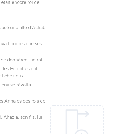
 était encore roi de
pousé une fille d’Achab.
 avait promis que ses
 se donnèrent un roi.
ur les Edomites qui
ent chez eux.
Libna se révolta
des Annales des rois de
 Ahazia, son fils, lui