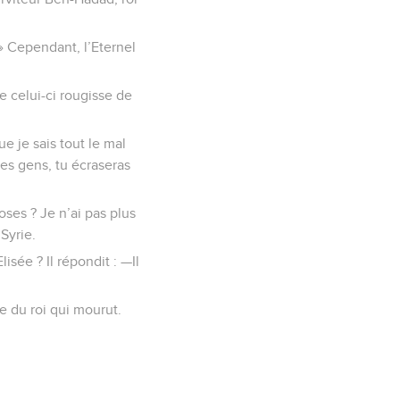
 » Cependant, l’Eternel
e celui-ci rougisse de
e je sais tout le mal
unes gens, tu écraseras
oses ? Je n’ai pas plus
Syrie.
isée ? Il répondit : —Il
e du roi qui mourut.