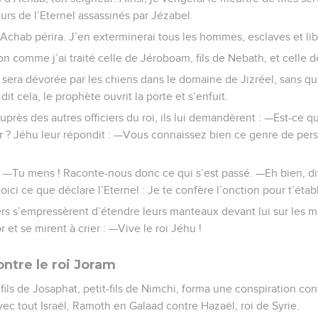
eurs de l’Eternel assassinés par Jézabel.
d’Achab périra. J’en exterminerai tous les hommes, esclaves et libr
son comme j’ai traité celle de Jéroboam, fils de Nebath, et celle d
 sera dévorée par les chiens dans le domaine de Jizréel, sans qu’
 dit cela, le prophète ouvrit la porte et s’enfuit.
uprès des autres officiers du roi, ils lui demandèrent : —Est-ce q
oir ? Jéhu leur répondit : —Vous connaissez bien ce genre de per
 : —Tu mens ! Raconte-nous donc ce qui s’est passé. —Eh bien, dit
 Voici ce que déclare l’Eternel : Je te confère l’onction pour t’établi
iers s’empressèrent d’étendre leurs manteaux devant lui sur les ma
r et se mirent à crier : —Vive le roi Jéhu !
ntre le roi Joram
 fils de Josaphat, petit-fils de Nimchi, forma une conspiration c
vec tout Israël, Ramoth en Galaad contre Hazaël, roi de Syrie.