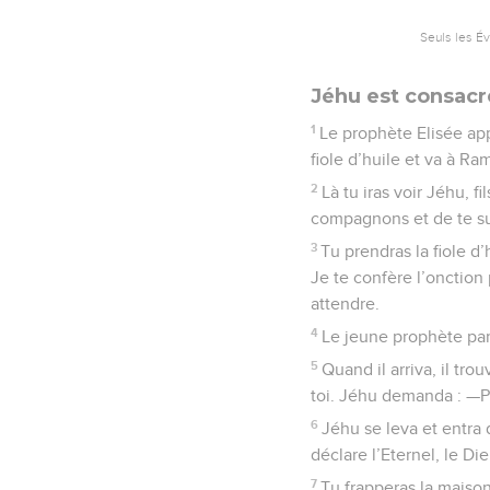
Seuls les É
Jéhu est consacr
1
Le prophète Elisée appe
fiole d’huile et va à R
2
Là tu iras voir Jéhu, f
compagnons et de te sui
3
Tu prendras la fiole d’
Je te confère l’onction p
attendre.
4
Le jeune prophète par
5
Quand il arriva, il tr
toi. Jéhu demanda : —Pou
6
Jéhu se leva et entra d
déclare l’Eternel, le Die
7
Tu frapperas la maison