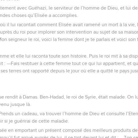
justement avec Guéhazi, le serviteur de l’homme de Dieu, et lui 
andes choses qu’Elisée a accomplies.
ù il lui racontait comment Elisée avait ramené un mort à la vie, 
a auprès du roi pour implorer son intervention au sujet de sa maiso
 seigneur le roi, voici la femme dont je te parlais et voici son f
mme et elle lui raconta toute son histoire. Puis le roi mit à sa dis
it : —Fais restituer à cette femme tout ce qui lui appartient, et 
es terres ont rapporté depuis le jour où elle a quitté le pays ju
 se rendit à Damas. Ben-Hadad, le roi de Syrie, était malade. On 
venu jusque là.
—Prends un cadeau, va trouver l’homme de Dieu et consulte l’Eter
r si je guérirai de cette maladie.
lisée en emportant un présent composé des meilleurs produits d
u’il fut arrivé auprès de lui, il se tint devant lui et dit : —Ton 