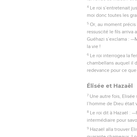
4
Le roi s’entretenait 
moi donc toutes les gr
5
Or, au moment précis o
ressuscité le fils arriv
Guéhazi s’exclama : —Mon
la vie !
6
Le roi interrogea la fe
chambellans auquel il d
redevance pour ce que s
Élisée et Hazaël
7
Une autre fois, Elisée
l’homme de Dieu était 
8
Le roi dit à Hazaël : 
intermédiaire pour savoi
9
Hazaël alla trouver E
quarante chameaux. Lorsq