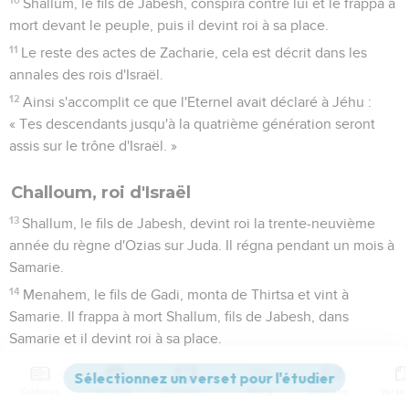
Shallum, le fils de Jabesh, conspira contre lui et le frappa à
mort devant le peuple, puis il devint roi à sa place.
11
Le reste des actes de Zacharie, cela est décrit dans les
annales des rois d'Israël.
12
Ainsi s'accomplit ce que l'Eternel avait déclaré à Jéhu :
« Tes descendants jusqu'à la quatrième génération seront
assis sur le trône d'Israël. »
Challoum, roi d'Israël
13
Shallum, le fils de Jabesh, devint roi la trente-neuvième
année du règne d'Ozias sur Juda. Il régna pendant un mois à
Samarie.
14
Menahem, le fils de Gadi, monta de Thirtsa et vint à
Samarie. Il frappa à mort Shallum, fils de Jabesh, dans
Samarie et il devint roi à sa place.
15
Le reste des actes de Shallum et la conspiration qu'il a
formée, cela est décrit dans les annales des rois d'Israël.
Contenus
Versions
Commentaires
Strong
Dictionnaire