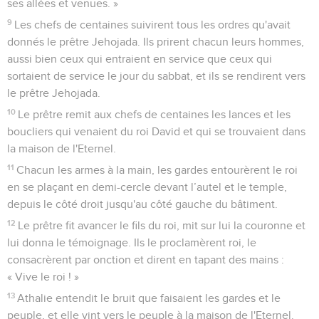
ses allées et venues. »
9
Les chefs de centaines suivirent tous les ordres qu'avait
donnés le prêtre Jehojada. Ils prirent chacun leurs hommes,
aussi bien ceux qui entraient en service que ceux qui
sortaient de service le jour du sabbat, et ils se rendirent vers
le prêtre Jehojada.
10
Le prêtre remit aux chefs de centaines les lances et les
boucliers qui venaient du roi David et qui se trouvaient dans
la maison de l'Eternel.
11
Chacun les armes à la main, les gardes entourèrent le roi
en se plaçant en demi-cercle devant l’autel et le temple,
depuis le côté droit jusqu'au côté gauche du bâtiment.
12
Le prêtre fit avancer le fils du roi, mit sur lui la couronne et
lui donna le témoignage. Ils le proclamèrent roi, le
consacrèrent par onction et dirent en tapant des mains :
« Vive le roi ! »
13
Athalie entendit le bruit que faisaient les gardes et le
peuple, et elle vint vers le peuple à la maison de l'Eternel.