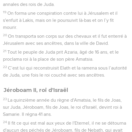
annales des rois de Juda.
19
On forma une conspiration contre lui à Jérusalem et il
s'enfuit à Lakis, mais on le poursuivit là-bas et on l’y fit
mourir.
20
On transporta son corps sur des chevaux et il fut enterré à
Jérusalem avec ses ancêtres, dans la ville de David.
21
Tout le peuple de Juda prit Azaria, âgé de 16 ans, et le
proclama roi à la place de son père Amatsia.
22
C’est lui qui reconstruisit Elath et la ramena sous l’autorité
de Juda, une fois le roi couché avec ses ancêtres.
Jéroboam II, roi d'Israël
23
La quinzième année du règne d'Amatsia, le fils de Joas,
sur Juda, Jéroboam, fils de Joas, le roi d'Israël, devint roi à
Samarie. Il régna 41 ans.
24
Il fit ce qui est mal aux yeux de l'Eternel, il ne se détourna
d'aucun des péchés de Jéroboam, fils de Nebath, qui avait