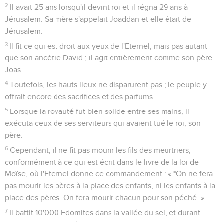
2
Il avait 25 ans lorsqu'il devint roi et il régna 29 ans à
Jérusalem. Sa mère s'appelait Joaddan et elle était de
Jérusalem.
3
Il fit ce qui est droit aux yeux de l'Eternel, mais pas autant
que son ancêtre David ; il agit entièrement comme son père
Joas.
4
Toutefois, les hauts lieux ne disparurent pas ; le peuple y
offrait encore des sacrifices et des parfums.
5
Lorsque la royauté fut bien solide entre ses mains, il
exécuta ceux de ses serviteurs qui avaient tué le roi, son
père.
6
Cependant, il ne fit pas mourir les fils des meurtriers,
conformément à ce qui est écrit dans le livre de la loi de
Moïse, où l'Eternel donne ce commandement : « *On ne fera
pas mourir les pères à la place des enfants, ni les enfants à la
place des pères. On fera mourir chacun pour son péché. »
7
Il battit 10'000 Edomites dans la vallée du sel, et durant