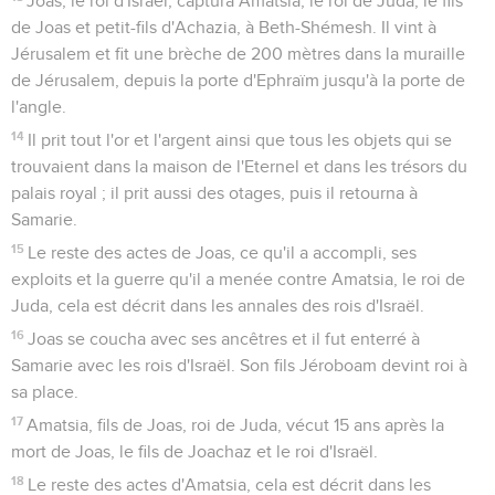
Joas, le roi d'Israël, captura Amatsia, le roi de Juda, le fils
de Joas et petit-fils d'Achazia, à Beth-Shémesh. Il vint à
Jérusalem et fit une brèche de 200 mètres dans la muraille
de Jérusalem, depuis la porte d'Ephraïm jusqu'à la porte de
l'angle.
14
Il prit tout l'or et l'argent ainsi que tous les objets qui se
trouvaient dans la maison de l'Eternel et dans les trésors du
palais royal ; il prit aussi des otages, puis il retourna à
Samarie.
15
Le reste des actes de Joas, ce qu'il a accompli, ses
exploits et la guerre qu'il a menée contre Amatsia, le roi de
Juda, cela est décrit dans les annales des rois d'Israël.
16
Joas se coucha avec ses ancêtres et il fut enterré à
Samarie avec les rois d'Israël. Son fils Jéroboam devint roi à
sa place.
17
Amatsia, fils de Joas, roi de Juda, vécut 15 ans après la
mort de Joas, le fils de Joachaz et le roi d'Israël.
18
Le reste des actes d'Amatsia, cela est décrit dans les