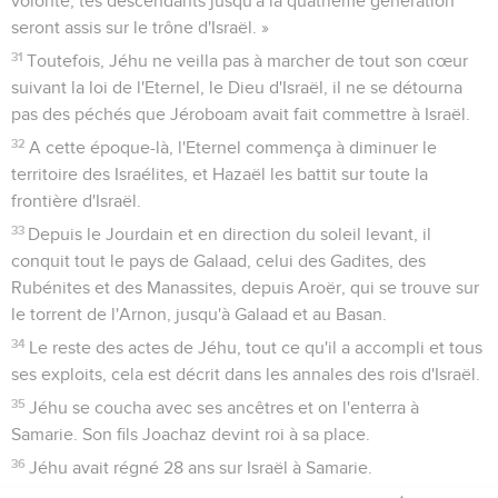
volonté, tes descendants jusqu'à la quatrième génération
seront assis sur le trône d'Israël. »
31
Toutefois, Jéhu ne veilla pas à marcher de tout son cœur
suivant la loi de l'Eternel, le Dieu d'Israël, il ne se détourna
pas des péchés que Jéroboam avait fait commettre à Israël.
32
A cette époque-là, l'Eternel commença à diminuer le
territoire des Israélites, et Hazaël les battit sur toute la
frontière d'Israël.
33
Depuis le Jourdain et en direction du soleil levant, il
conquit tout le pays de Galaad, celui des Gadites, des
Rubénites et des Manassites, depuis Aroër, qui se trouve sur
le torrent de l'Arnon, jusqu'à Galaad et au Basan.
34
Le reste des actes de Jéhu, tout ce qu'il a accompli et tous
ses exploits, cela est décrit dans les annales des rois d'Israël.
35
Jéhu se coucha avec ses ancêtres et on l'enterra à
Samarie. Son fils Joachaz devint roi à sa place.
36
Jéhu avait régné 28 ans sur Israël à Samarie.