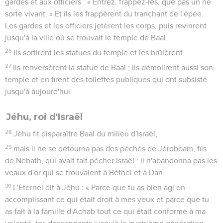
gardes et aux officiers : « Entrez, frappez-les, que pas un ne
sorte vivant. » Et ils les frappèrent du tranchant de l'épée.
Les gardes et les officiers jetèrent les corps, puis revinrent
jusqu'à la ville où se trouvait le temple de Baal.
26
Ils sortirent les statues du temple et les brûlèrent.
27
Ils renversèrent la statue de Baal ; ils démolirent aussi son
temple et en firent des toilettes publiques qui ont subsisté
jusqu'à aujourd'hui.
Jéhu, roi d'Israël
28
Jéhu fit disparaître Baal du milieu d'Israël,
29
mais il ne se détourna pas des péchés de Jéroboam, fils
de Nebath, qui avait fait pécher Israël : il n'abandonna pas les
veaux d'or qui se trouvaient à Béthel et à Dan.
30
L'Eternel dit à Jéhu : « Parce que tu as bien agi en
accomplissant ce qui était droit à mes yeux et parce que tu
as fait à la famille d'Achab tout ce qui était conforme à ma