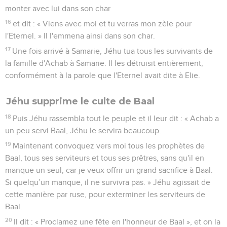
monter avec lui dans son char
16
et dit : « Viens avec moi et tu verras mon zèle pour
l'Eternel. » Il l'emmena ainsi dans son char.
17
Une fois arrivé à Samarie, Jéhu tua tous les survivants de
la famille d'Achab à Samarie. Il les détruisit entièrement,
conformément à la parole que l'Eternel avait dite à Elie.
Jéhu supprime le culte de Baal
18
Puis Jéhu rassembla tout le peuple et il leur dit : « Achab a
un peu servi Baal, Jéhu le servira beaucoup.
19
Maintenant convoquez vers moi tous les prophètes de
Baal, tous ses serviteurs et tous ses prêtres, sans qu'il en
manque un seul, car je veux offrir un grand sacrifice à Baal.
Si quelqu’un manque, il ne survivra pas. » Jéhu agissait de
cette manière par ruse, pour exterminer les serviteurs de
Baal.
20
Il dit : « Proclamez une fête en l'honneur de Baal », et on la