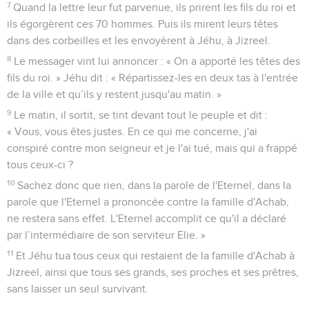
7
Quand la lettre leur fut parvenue, ils prirent les fils du roi et
ils égorgèrent ces 70 hommes. Puis ils mirent leurs têtes
dans des corbeilles et les envoyèrent à Jéhu, à Jizreel.
8
Le messager vint lui annoncer : « On a apporté les têtes des
fils du roi. » Jéhu dit : « Répartissez-les en deux tas à l'entrée
de la ville et qu’ils y restent jusqu'au matin. »
9
Le matin, il sortit, se tint devant tout le peuple et dit :
« Vous, vous êtes justes. En ce qui me concerne, j'ai
conspiré contre mon seigneur et je l'ai tué, mais qui a frappé
tous ceux-ci ?
10
Sachez donc que rien, dans la parole de l'Eternel, dans la
parole que l'Eternel a prononcée contre la famille d'Achab,
ne restera sans effet. L'Eternel accomplit ce qu'il a déclaré
par l’intermédiaire de son serviteur Elie. »
11
Et Jéhu tua tous ceux qui restaient de la famille d'Achab à
Jizreel, ainsi que tous ses grands, ses proches et ses prêtres,
sans laisser un seul survivant.