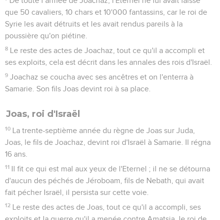
De toute l’armée de Joachaz, l'Eternel ne lui avait laissé
que 50 cavaliers, 10 chars et 10'000 fantassins, car le roi de
Syrie les avait détruits et les avait rendus pareils à la
poussière qu'on piétine.
8
Le reste des actes de Joachaz, tout ce qu'il a accompli et
ses exploits, cela est décrit dans les annales des rois d'Israël.
9
Joachaz se coucha avec ses ancêtres et on l'enterra à
Samarie. Son fils Joas devint roi à sa place.
Joas, roi d'Israël
10
La trente-septième année du règne de Joas sur Juda,
Joas, le fils de Joachaz, devint roi d'Israël à Samarie. Il régna
16 ans.
11
Il fit ce qui est mal aux yeux de l'Eternel ; il ne se détourna
d'aucun des péchés de Jéroboam, fils de Nebath, qui avait
fait pécher Israël, il persista sur cette voie.
12
Le reste des actes de Joas, tout ce qu'il a accompli, ses
exploits et la guerre qu'il a menée contre Amatsia, le roi de