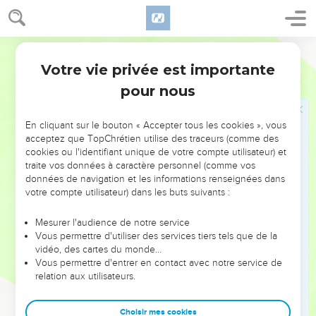
Mort de Jézabel
30
Jéhu entra dans Jizreel. Quand Jézabel l'apprit, elle se
Segond 21
maquilla les yeux, s’embellit la tête et regarda par la fenêtre.
Votre vie privée est importante
2 Rois
9
31
Alors que Jéhu franchissait la porte, elle dit : « Tout va
pour nous
bien, espèce de Zimri assassin de son seigneur ? »
32
Il leva le visage vers la fenêtre et dit : « Qui est avec moi ?
En cliquant sur le bouton « Accepter tous les cookies », vous
Qui ? » Deux ou trois eunuques le regardèrent en
acceptez que TopChrétien utilise des traceurs (comme des
cookies ou l'identifiant unique de votre compte utilisateur) et
s'approchant de la fenêtre.
traite vos données à caractère personnel (comme vos
33
Il dit : « Jetez-la en bas ! » Ils la jetèrent, et son sang
données de navigation et les informations renseignées dans
éclaboussa la muraille et les chevaux. Jéhu la piétina,
votre compte utilisateur) dans les buts suivants :
34
puis il entra dans le palais, mangea et but avant de dire :
Mesurer l'audience de notre service
« Allez voir cette maudite et enterrez-la, car c’est la fille d’un
Vous permettre d'utiliser des services tiers tels que de la
roi. »
vidéo, des cartes du monde…
Vous permettre d'entrer en contact avec notre service de
35
On partit pour l'enterrer, mais on ne trouva d'elle que le
relation aux utilisateurs.
crâne, les pieds et les paumes des mains.
36
On retourna l'annoncer à Jéhu qui dit : « C'est ce que
Choisir mes cookies