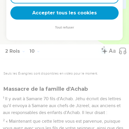
l’Eternel avait déclaré par l’intermédiaire de son serviteur
Elie le Thishbite, quand il a dit : ‘Les chiens mangeront la
Accepter tous les cookies
chair de Jézabel dans le camp de Jizreel,
37
et le cadavre de Jézabel sera pareil à du fumier qu’on
Tout refuser
étale sur les champs, dans le champ de Jizreel, de sorte
qu'on sera incapable de dire : C'est Jézabel.’ »
2 Rois
10
Seuls les Évangiles sont disponibles en vidéo pour le moment.
Massacre de la famille d'Achab
1
Il y avait à Samarie 70 fils d'Achab. Jéhu écrivit des lettres
qu'il envoya à Samarie aux chefs de Jizreel, aux anciens et
aux responsables des enfants d'Achab. Il leur disait :
2
« Maintenant que cette lettre vous est parvenue, puisque
vous avez avec vous les fils de votre seigneur, ainsi que des