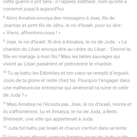
cette guerre il prit Séla ; il l'appela Joktheel, nom qu'elle a
conservé jusqu'à aujourd'hui.
8
Alors Amatsia envoya des messagers à Joas, fils de
Joachaz et petit-fils de Jéhu, le roi d'Israël, pour lui dire :
« Viens, affrontons-nous ! »
9
Joas, le roi d'Israël, fit dire à Amatsia, le roi de Juda : « Le
chardon du Liban envoya dire au cèdre du Liban : ‘Donne ta
fille en mariage à mon fils !’Mais les bêtes sauvages qui
vivent au Liban passèrent et piétinèrent le chardon.
10
Tu as battu les Edomites et ton cœur se remplit d’orgueil.
Jouis de ta gloire et reste chez toi. Pourquoi t'engager dans
une malheureuse entreprise qui amènerait ta ruine et celle
de Juda ? »
11
Mais Amatsia ne l'écouta pas. Joas, le roi d'Israël, monta et
ils s'affrontèrent, lui et Amatsia, le roi de Juda, à Beth-
Shémesh, une ville qui appartenait à Juda.
12
Juda fut battu par Israël et chacun s'enfuit dans sa tente.
13