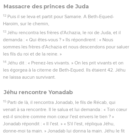
Massacre des princes de Juda
12
Puis il se leva et partit pour Samarie. A Beth-Equed-
Haroïm, sur le chemin,
13
Jéhu rencontra les frères d'Achazia, le roi de Juda, et il
demanda : « Qui êtes-vous ? » Ils répondirent : « Nous
sommes les frères d'Achazia et nous descendons pour saluer
les fils du roi et de la reine. »
14
Jéhu dit : « Prenez-les vivants. » On les prit vivants et on
les égorgea à la citerne de Beth-Equed. Ils étaient 42. Jéhu
ne laissa aucun survivant.
Jéhu rencontre Yonadab
15
Parti de là, il rencontra Jonadab, le fils de Récab, qui
venait à sa rencontre. Il le salua et lui demanda : « Ton cœur
est-il sincère comme mon cœur l'est envers le tien ? »
Jonadab répondit : « Il l'est. » « S'il l'est, répliqua Jéhu,
donne-moi ta main. » Jonadab lui donna la main. Jéhu le fit