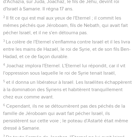
d'Achazia, sur Juda, Joachaz, le fils de Jéhu, devint roi
d'Israël à Samarie. Il régna 17 ans.
2
Il fit ce qui est mal aux yeux de l'Eternel ; il commit les
mêmes péchés que Jéroboam, fils de Nebath, qui avait fait
pécher Israël, et il ne s'en détourna pas.
3
La colère de l'Eternel s'enflamma contre Israël et il les livra
entre les mains de Hazaël, le roi de Syrie, et de son fils Ben-
Hadad, et ce de façon durable.
4
Joachaz implora l'Eternel. L'Eternel lui répondit, car il vit
l'oppression sous laquelle le roi de Syrie tenait Israël,
5
et il donna un libérateur à Israël. Les Israélites échappèrent
à la domination des Syriens et habitèrent tranquillement
chez eux comme avant.
6
Cependant, ils ne se détournèrent pas des péchés de la
famille de Jéroboam qui avait fait pécher Israël, ils
persistèrent sur cette voie ; le poteau d'Astarté était même
dressé à Samarie.
7