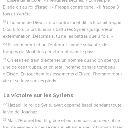
Elisée dit encore : « Prends les flèches. » Et il les prit.
Elisée dit au roi d'Israël : « Frappe contre terre. » Il frappa 3
fois et s'arrêta.
19
L'homme de Dieu s'irrita contre lui et dit : « Il fallait frapper
5 ou 6 fois ; alors tu aurais battu les Syriens jusqu'à leur
extermination. Désormais, tu ne les battras que 3 fois. »
20
Elisée mourut et on l'enterra. L'année suivante, des
troupes de Moabites pénétrèrent dans le pays.
21
On était en train d’enterrer un homme quand on aperçut
une de ces troupes, et on jeta l'homme dans le tombeau
d'Elisée. En touchant les ossements d'Elisée, l’homme reprit
vie et se leva sur ses pieds.
La victoire sur les Syriens
22
Hazaël, le roi de Syrie, avait opprimé Israël pendant toute
la vie de Joachaz.
23
Mais l'Eternel leur fit grâce et eut compassion d'eux, il se
tourna vers eux à cause de son alliance avec Abraham, Isaac