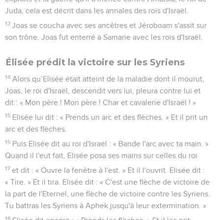
Juda, cela est décrit dans les annales des rois d'Israël.
13
Joas se coucha avec ses ancêtres et Jéroboam s'assit sur
son trône. Joas fut enterré à Samarie avec les rois d'Israël.
Élisée prédit la victoire sur les Syriens
14
Alors qu’Elisée était atteint de la maladie dont il mourut,
Joas, le roi d'Israël, descendit vers lui, pleura contre lui et
dit : « Mon père ! Mon père ! Char et cavalerie d'Israël ! »
15
Elisée lui dit : « Prends un arc et des flèches. » Et il prit un
arc et des flèches.
16
Puis Elisée dit au roi d'Israël : « Bande l'arc avec ta main. »
Quand il l'eut fait, Elisée posa ses mains sur celles du roi
17
et dit : « Ouvre la fenêtre à l'est. » Et il l'ouvrit. Elisée dit :
« Tire. » Et il tira. Elisée dit : « C'est une flèche de victoire de
la part de l'Eternel, une flèche de victoire contre les Syriens.
Tu battras les Syriens à Aphek jusqu'à leur extermination. »
18