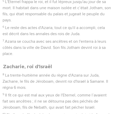
5
L'Eternel frappa le roi, et il fut lépreux jusqu'au jour de sa
mort. Il habitait dans une maison isolée et c’était Jotham, son
fils, qui était responsable du palais et jugeait le peuple du
pays.
6
Le reste des actes d'Azaria, tout ce qu'il a accompli, cela
est décrit dans les annales des rois de Juda.
7
Azaria se coucha avec ses ancêtres et on l'enterra à leurs
côtés dans la ville de David. Son fils Jotham devint roi à sa
place.
Zacharie, roi d'Israël
8
La trente-huitième année du règne d'Azaria sur Juda,
Zacharie, le fils de Jéroboam, devint roi d'Israël à Samarie. Il
régna 6 mois.
9
Il fit ce qui est mal aux yeux de l'Eternel, comme l’avaient
fait ses ancêtres ; il ne se détourna pas des péchés de
Jéroboam, fils de Nebath, qui avait fait pécher Israël.
10