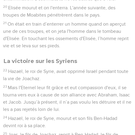
20
Elisée mourut et on l'enterra. L'année suivante, des
troupes de Moabites pénétrèrent dans le pays.
21
On était en train d’enterrer un homme quand on aperçut
une de ces troupes, et on jeta l'homme dans le tombeau
d'Elisée. En touchant les ossements d'Elisée, l’homme reprit
vie et se leva sur ses pieds.
La victoire sur les Syriens
22
Hazaël, le roi de Syrie, avait opprimé Israël pendant toute
la vie de Joachaz.
23
Mais l'Eternel leur fit grâce et eut compassion d'eux, il se
tourna vers eux à cause de son alliance avec Abraham, Isaac
et Jacob. Jusqu’à présent, il n’a pas voulu les détruire et il ne
les a pas rejetés loin de lui.
24
Hazaël, le roi de Syrie, mourut et son fils Ben-Hadad
devint roi à sa place.
25
Joas, le fils de Joachaz, reprit à Ben-Hadad, le fils de