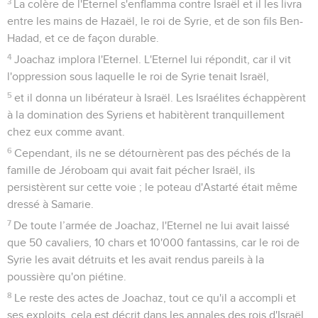
3
La colère de l'Eternel s'enflamma contre Israël et il les livra
entre les mains de Hazaël, le roi de Syrie, et de son fils Ben-
Hadad, et ce de façon durable.
4
Joachaz implora l'Eternel. L'Eternel lui répondit, car il vit
l'oppression sous laquelle le roi de Syrie tenait Israël,
5
et il donna un libérateur à Israël. Les Israélites échappèrent
à la domination des Syriens et habitèrent tranquillement
chez eux comme avant.
6
Cependant, ils ne se détournèrent pas des péchés de la
famille de Jéroboam qui avait fait pécher Israël, ils
persistèrent sur cette voie ; le poteau d'Astarté était même
dressé à Samarie.
7
De toute l’armée de Joachaz, l'Eternel ne lui avait laissé
que 50 cavaliers, 10 chars et 10'000 fantassins, car le roi de
Syrie les avait détruits et les avait rendus pareils à la
poussière qu'on piétine.
8
Le reste des actes de Joachaz, tout ce qu'il a accompli et
ses exploits, cela est décrit dans les annales des rois d'Israël.