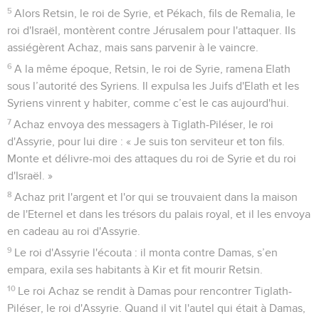
5
Alors Retsin, le roi de Syrie, et Pékach, fils de Remalia, le
roi d'Israël, montèrent contre Jérusalem pour l'attaquer. Ils
assiégèrent Achaz, mais sans parvenir à le vaincre.
6
A la même époque, Retsin, le roi de Syrie, ramena Elath
sous l’autorité des Syriens. Il expulsa les Juifs d'Elath et les
Syriens vinrent y habiter, comme c’est le cas aujourd'hui.
7
Achaz envoya des messagers à Tiglath-Piléser, le roi
d'Assyrie, pour lui dire : « Je suis ton serviteur et ton fils.
Monte et délivre-moi des attaques du roi de Syrie et du roi
d'Israël. »
8
Achaz prit l'argent et l'or qui se trouvaient dans la maison
de l'Eternel et dans les trésors du palais royal, et il les envoya
en cadeau au roi d'Assyrie.
9
Le roi d'Assyrie l'écouta : il monta contre Damas, s’en
empara, exila ses habitants à Kir et fit mourir Retsin.
10
Le roi Achaz se rendit à Damas pour rencontrer Tiglath-
Piléser, le roi d'Assyrie. Quand il vit l'autel qui était à Damas,