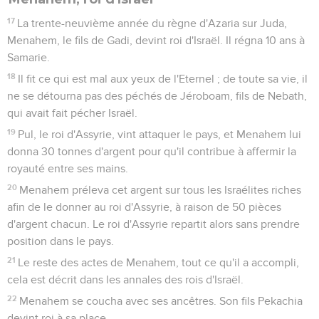
17
La trente-neuvième année du règne d'Azaria sur Juda,
Menahem, le fils de Gadi, devint roi d'Israël. Il régna 10 ans à
Samarie.
18
Il fit ce qui est mal aux yeux de l'Eternel ; de toute sa vie, il
ne se détourna pas des péchés de Jéroboam, fils de Nebath,
qui avait fait pécher Israël.
19
Pul, le roi d'Assyrie, vint attaquer le pays, et Menahem lui
donna 30 tonnes d'argent pour qu'il contribue à affermir la
royauté entre ses mains.
20
Menahem préleva cet argent sur tous les Israélites riches
afin de le donner au roi d'Assyrie, à raison de 50 pièces
d'argent chacun. Le roi d'Assyrie repartit alors sans prendre
position dans le pays.
21
Le reste des actes de Menahem, tout ce qu'il a accompli,
cela est décrit dans les annales des rois d'Israël.
22
Menahem se coucha avec ses ancêtres. Son fils Pekachia
devint roi à sa place.