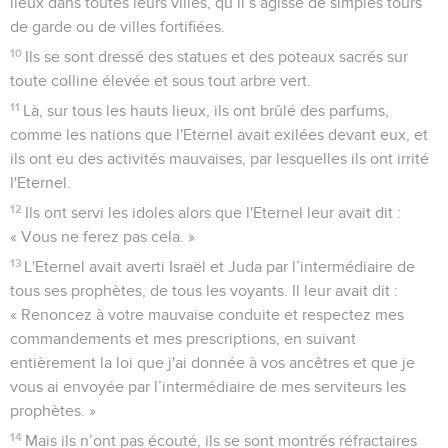
lieux dans toutes leurs villes, qu’il s’agisse de simples tours
de garde ou de villes fortifiées.
10
Ils se sont dressé des statues et des poteaux sacrés sur
toute colline élevée et sous tout arbre vert.
11
Là, sur tous les hauts lieux, ils ont brûlé des parfums,
comme les nations que l'Eternel avait exilées devant eux, et
ils ont eu des activités mauvaises, par lesquelles ils ont irrité
l'Eternel.
12
Ils ont servi les idoles alors que l'Eternel leur avait dit :
« Vous ne ferez pas cela. »
13
L'Eternel avait averti Israël et Juda par l’intermédiaire de
tous ses prophètes, de tous les voyants. Il leur avait dit :
« Renoncez à votre mauvaise conduite et respectez mes
commandements et mes prescriptions, en suivant
entièrement la loi que j'ai donnée à vos ancêtres et que je
vous ai envoyée par l’intermédiaire de mes serviteurs les
prophètes. »
14
Mais ils n’ont pas écouté, ils se sont montrés réfractaires