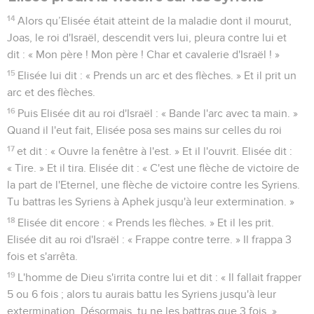
14
Alors qu’Elisée était atteint de la maladie dont il mourut,
Joas, le roi d'Israël, descendit vers lui, pleura contre lui et
dit : « Mon père ! Mon père ! Char et cavalerie d'Israël ! »
15
Elisée lui dit : « Prends un arc et des flèches. » Et il prit un
arc et des flèches.
16
Puis Elisée dit au roi d'Israël : « Bande l'arc avec ta main. »
Quand il l'eut fait, Elisée posa ses mains sur celles du roi
17
et dit : « Ouvre la fenêtre à l'est. » Et il l'ouvrit. Elisée dit :
« Tire. » Et il tira. Elisée dit : « C'est une flèche de victoire de
la part de l'Eternel, une flèche de victoire contre les Syriens.
Tu battras les Syriens à Aphek jusqu'à leur extermination. »
18
Elisée dit encore : « Prends les flèches. » Et il les prit.
Elisée dit au roi d'Israël : « Frappe contre terre. » Il frappa 3
fois et s'arrêta.
19
L'homme de Dieu s'irrita contre lui et dit : « Il fallait frapper
5 ou 6 fois ; alors tu aurais battu les Syriens jusqu'à leur
extermination. Désormais, tu ne les battras que 3 fois. »