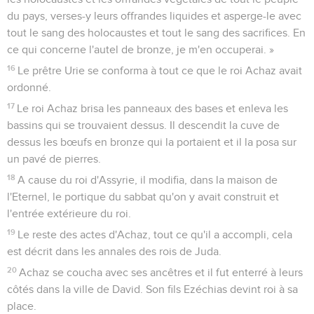
du pays, verses-y leurs offrandes liquides et asperge-le avec
tout le sang des holocaustes et tout le sang des sacrifices. En
ce qui concerne l'autel de bronze, je m'en occuperai. »
16
Le prêtre Urie se conforma à tout ce que le roi Achaz avait
ordonné.
17
Le roi Achaz brisa les panneaux des bases et enleva les
bassins qui se trouvaient dessus. Il descendit la cuve de
dessus les bœufs en bronze qui la portaient et il la posa sur
un pavé de pierres.
18
A cause du roi d'Assyrie, il modifia, dans la maison de
l'Eternel, le portique du sabbat qu'on y avait construit et
l'entrée extérieure du roi.
19
Le reste des actes d'Achaz, tout ce qu'il a accompli, cela
est décrit dans les annales des rois de Juda.
20
Achaz se coucha avec ses ancêtres et il fut enterré à leurs
côtés dans la ville de David. Son fils Ezéchias devint roi à sa
place.