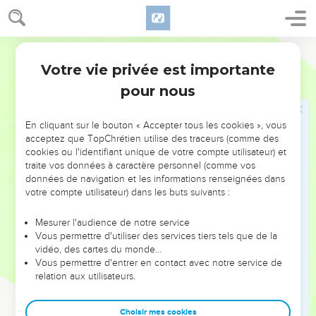
une conspiration ! »
15
Alors le prêtre Jehojada donna cet ordre aux chefs de
Segond 21
centaines qui étaient à la tête de l'armée : « Faites-la sortir
des rangs et tuez par l'épée toute personne qui la suivra. »
Votre vie privée est importante
2 Rois
11
En effet, le prêtre avait interdit qu'elle soit mise à mort dans
pour nous
la maison de l'Eternel.
16
On l’entraîna de force et elle arriva au palais royal par
En cliquant sur le bouton « Accepter tous les cookies », vous
l'entrée des chevaux. C'est là qu'elle fut mise à mort.
acceptez que TopChrétien utilise des traceurs (comme des
cookies ou l'identifiant unique de votre compte utilisateur) et
17
Jehojada conclut entre l'Eternel, le roi et le peuple une
traite vos données à caractère personnel (comme vos
alliance par laquelle ils devaient être le peuple de l'Eternel ;
données de navigation et les informations renseignées dans
il établit aussi une alliance entre le roi et le peuple.
votre compte utilisateur) dans les buts suivants :
18
Tout le peuple du pays se rua vers le temple de Baal. Ils le
Mesurer l'audience de notre service
démolirent, brisèrent entièrement ses autels et ses statues,
Vous permettre d'utiliser des services tiers tels que de la
et ils tuèrent Matthan, le prêtre de Baal, devant les autels. Le
vidéo, des cartes du monde…
Vous permettre d'entrer en contact avec notre service de
prêtre Jehojada établit des surveillants chargés de la maison
relation aux utilisateurs.
de l'Eternel.
19
Il prit les chefs de centaines, les Kéréthiens et les gardes,
Choisir mes cookies