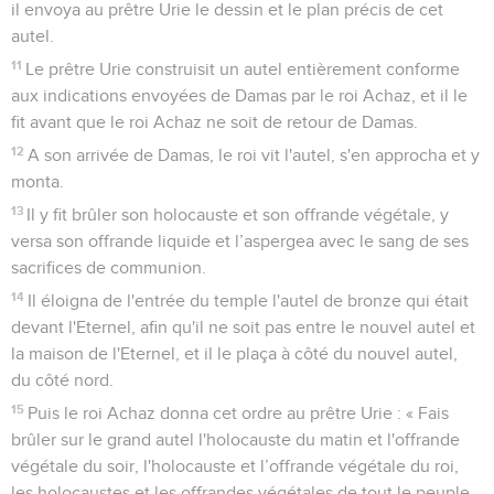
il envoya au prêtre Urie le dessin et le plan précis de cet
autel.
11
Le prêtre Urie construisit un autel entièrement conforme
aux indications envoyées de Damas par le roi Achaz, et il le
fit avant que le roi Achaz ne soit de retour de Damas.
12
A son arrivée de Damas, le roi vit l'autel, s'en approcha et y
monta.
13
Il y fit brûler son holocauste et son offrande végétale, y
versa son offrande liquide et l’aspergea avec le sang de ses
sacrifices de communion.
14
Il éloigna de l'entrée du temple l'autel de bronze qui était
devant l'Eternel, afin qu'il ne soit pas entre le nouvel autel et
la maison de l'Eternel, et il le plaça à côté du nouvel autel,
du côté nord.
15
Puis le roi Achaz donna cet ordre au prêtre Urie : « Fais
brûler sur le grand autel l'holocauste du matin et l'offrande
végétale du soir, l'holocauste et l’offrande végétale du roi,
les holocaustes et les offrandes végétales de tout le peuple