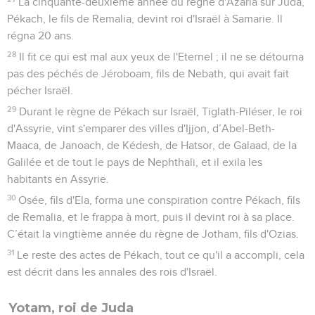
La cinquante-deuxième année du règne d'Azaria sur Juda,
Pékach, le fils de Remalia, devint roi d'Israël à Samarie. Il
régna 20 ans.
28
Il fit ce qui est mal aux yeux de l'Eternel ; il ne se détourna
pas des péchés de Jéroboam, fils de Nebath, qui avait fait
pécher Israël.
29
Durant le règne de Pékach sur Israël, Tiglath-Piléser, le roi
d'Assyrie, vint s'emparer des villes d'Ijjon, d’Abel-Beth-
Maaca, de Janoach, de Kédesh, de Hatsor, de Galaad, de la
Galilée et de tout le pays de Nephthali, et il exila les
habitants en Assyrie.
30
Osée, fils d'Ela, forma une conspiration contre Pékach, fils
de Remalia, et le frappa à mort, puis il devint roi à sa place.
C’était la vingtième année du règne de Jotham, fils d'Ozias.
31
Le reste des actes de Pékach, tout ce qu'il a accompli, cela
est décrit dans les annales des rois d'Israël.
Yotam, roi de Juda