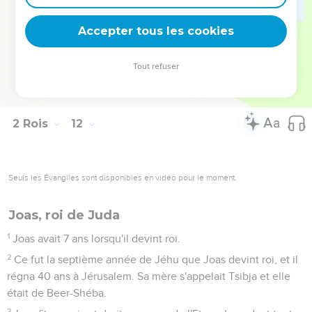
ainsi que tout le peuple du pays, et ils firent descendre le roi
de la maison de l'Eternel. Ils entrèrent dans le palais royal par
Accepter tous les cookies
la porte des gardes et Joas s'assit sur le trône royal.
20
Tout le peuple du pays se réjouissait et la ville était
Tout refuser
tranquille. On avait fait mourir Athalie par l'épée dans le
palais royal.
2 Rois
12
Seuls les Évangiles sont disponibles en vidéo pour le moment.
Joas, roi de Juda
1
Joas avait 7 ans lorsqu'il devint roi.
2
Ce fut la septième année de Jéhu que Joas devint roi, et il
régna 40 ans à Jérusalem. Sa mère s'appelait Tsibja et elle
était de Beer-Shéba.
3