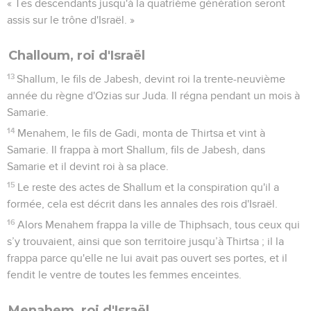
« Tes descendants jusqu'à la quatrième génération seront
assis sur le trône d'Israël. »
Challoum, roi d'Israël
13
Shallum, le fils de Jabesh, devint roi la trente-neuvième
année du règne d'Ozias sur Juda. Il régna pendant un mois à
Samarie.
14
Menahem, le fils de Gadi, monta de Thirtsa et vint à
Samarie. Il frappa à mort Shallum, fils de Jabesh, dans
Samarie et il devint roi à sa place.
15
Le reste des actes de Shallum et la conspiration qu'il a
formée, cela est décrit dans les annales des rois d'Israël.
16
Alors Menahem frappa la ville de Thiphsach, tous ceux qui
s’y trouvaient, ainsi que son territoire jusqu’à Thirtsa ; il la
frappa parce qu'elle ne lui avait pas ouvert ses portes, et il
fendit le ventre de toutes les femmes enceintes.
Menahem, roi d'Israël