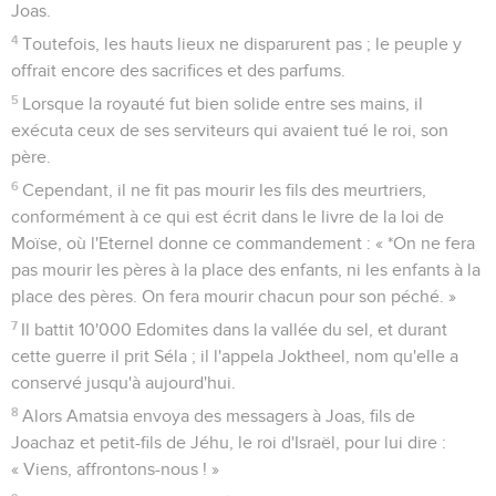
Joas.
4
Toutefois, les hauts lieux ne disparurent pas ; le peuple y
offrait encore des sacrifices et des parfums.
5
Lorsque la royauté fut bien solide entre ses mains, il
exécuta ceux de ses serviteurs qui avaient tué le roi, son
père.
6
Cependant, il ne fit pas mourir les fils des meurtriers,
conformément à ce qui est écrit dans le livre de la loi de
Moïse, où l'Eternel donne ce commandement : « *On ne fera
pas mourir les pères à la place des enfants, ni les enfants à la
place des pères. On fera mourir chacun pour son péché. »
7
Il battit 10'000 Edomites dans la vallée du sel, et durant
cette guerre il prit Séla ; il l'appela Joktheel, nom qu'elle a
conservé jusqu'à aujourd'hui.
8
Alors Amatsia envoya des messagers à Joas, fils de
Joachaz et petit-fils de Jéhu, le roi d'Israël, pour lui dire :
« Viens, affrontons-nous ! »