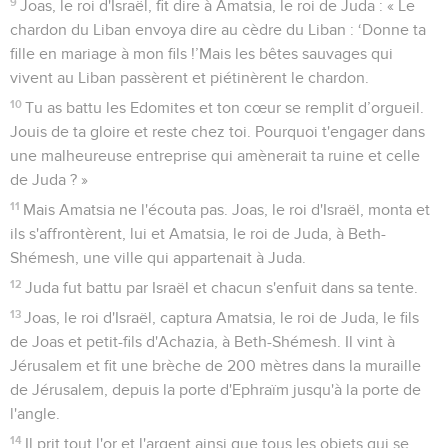
9
Joas, le roi d'Israël, fit dire à Amatsia, le roi de Juda : « Le
chardon du Liban envoya dire au cèdre du Liban : ‘Donne ta
fille en mariage à mon fils !’Mais les bêtes sauvages qui
vivent au Liban passèrent et piétinèrent le chardon.
10
Tu as battu les Edomites et ton cœur se remplit d’orgueil.
Jouis de ta gloire et reste chez toi. Pourquoi t'engager dans
une malheureuse entreprise qui amènerait ta ruine et celle
de Juda ? »
11
Mais Amatsia ne l'écouta pas. Joas, le roi d'Israël, monta et
ils s'affrontèrent, lui et Amatsia, le roi de Juda, à Beth-
Shémesh, une ville qui appartenait à Juda.
12
Juda fut battu par Israël et chacun s'enfuit dans sa tente.
13
Joas, le roi d'Israël, captura Amatsia, le roi de Juda, le fils
de Joas et petit-fils d'Achazia, à Beth-Shémesh. Il vint à
Jérusalem et fit une brèche de 200 mètres dans la muraille
de Jérusalem, depuis la porte d'Ephraïm jusqu'à la porte de
l'angle.
14
Il prit tout l'or et l'argent ainsi que tous les objets qui se