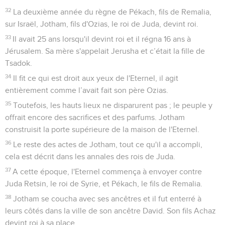
32
La deuxième année du règne de Pékach, fils de Remalia,
sur Israël, Jotham, fils d'Ozias, le roi de Juda, devint roi.
33
Il avait 25 ans lorsqu'il devint roi et il régna 16 ans à
Jérusalem. Sa mère s'appelait Jerusha et c’était la fille de
Tsadok.
34
Il fit ce qui est droit aux yeux de l'Eternel, il agit
entièrement comme l’avait fait son père Ozias.
35
Toutefois, les hauts lieux ne disparurent pas ; le peuple y
offrait encore des sacrifices et des parfums. Jotham
construisit la porte supérieure de la maison de l'Eternel.
36
Le reste des actes de Jotham, tout ce qu'il a accompli,
cela est décrit dans les annales des rois de Juda.
37
A cette époque, l'Eternel commença à envoyer contre
Juda Retsin, le roi de Syrie, et Pékach, le fils de Remalia.
38
Jotham se coucha avec ses ancêtres et il fut enterré à
leurs côtés dans la ville de son ancêtre David. Son fils Achaz
devint roi à sa place.