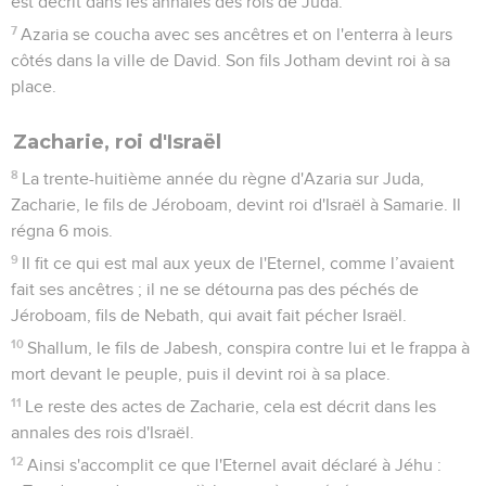
est décrit dans les annales des rois de Juda.
7
Azaria se coucha avec ses ancêtres et on l'enterra à leurs
côtés dans la ville de David. Son fils Jotham devint roi à sa
place.
Zacharie, roi d'Israël
8
La trente-huitième année du règne d'Azaria sur Juda,
Zacharie, le fils de Jéroboam, devint roi d'Israël à Samarie. Il
régna 6 mois.
9
Il fit ce qui est mal aux yeux de l'Eternel, comme l’avaient
fait ses ancêtres ; il ne se détourna pas des péchés de
Jéroboam, fils de Nebath, qui avait fait pécher Israël.
10
Shallum, le fils de Jabesh, conspira contre lui et le frappa à
mort devant le peuple, puis il devint roi à sa place.
11
Le reste des actes de Zacharie, cela est décrit dans les
annales des rois d'Israël.
12
Ainsi s'accomplit ce que l'Eternel avait déclaré à Jéhu :