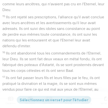
comme leurs ancêtres, qui n'avaient pas cru en l'Eternel, leur
Dieu.
15
Ils ont rejeté ses prescriptions, l'alliance qu'il avait conclue
avec leurs ancêtres et les avertissements qu'il leur avait
adressés. Ils ont suivi des idoles sans consistance au point
de perdre eux-mêmes toute consistance, ils ont suivi les
nations qui les entouraient et que l'Eternel leur avait
défendu d'imiter.
16
Ils ont abandonné tous les commandements de l'Eternel,
leur Dieu. Ils se sont fait deux veaux en métal fondu, ils ont
fabriqué des poteaux d'Astarté, ils se sont prosternés devant
tous les corps célestes et ils ont servi Baal.
17
Ils ont fait passer leurs fils et leurs filles par le feu, ils ont
pratiqué la divination et la magie, ils se sont eux-mêmes
vendus pour faire ce qui est mal aux yeux de l'Eternel, au
point d’exciter sa colère.
18
Aussi, l'Eternel s'est fortement irrité contre les Israélites et
Contenus
Versions
Commentaires
Strong
Dictionnaire