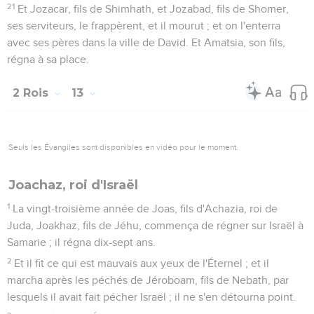
21
Et Jozacar, fils de Shimhath, et Jozabad, fils de Shomer,
ses serviteurs, le frappèrent, et il mourut ; et on l'enterra
avec ses pères dans la ville de David. Et Amatsia, son fils,
régna à sa place.
2 Rois
13
Seuls les Évangiles sont disponibles en vidéo pour le moment.
Joachaz, roi d'Israël
1
La vingt-troisième année de Joas, fils d'Achazia, roi de
Juda, Joakhaz, fils de Jéhu, commença de régner sur Israël à
Samarie ; il régna dix-sept ans.
2
Et il fit ce qui est mauvais aux yeux de l'Éternel ; et il
marcha après les péchés de Jéroboam, fils de Nebath, par
lesquels il avait fait pécher Israël ; il ne s'en détourna point.