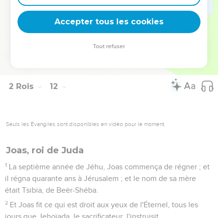
roi par le chemin de la porte des coureurs ; et il s'assit sur le
trône des rois.
Accepter tous les cookies
20
Et tout le peuple du pays se réjouit, et la ville fut
tranquille : et ils avaient mis à mort Athalie par l'épée, dans la
Tout refuser
maison du roi.
21
Joas était âgé de sept ans lorsqu'il commença de régner.
2 Rois
12
Seuls les Évangiles sont disponibles en vidéo pour le moment.
Joas, roi de Juda
1
La septième année de Jéhu, Joas commença de régner ; et
il régna quarante ans à Jérusalem ; et le nom de sa mère
était Tsibia, de Beër-Shéba.
2
Et Joas fit ce qui est droit aux yeux de l'Éternel, tous les
jours que Jehoïada, le sacrificateur, l'instruisit.