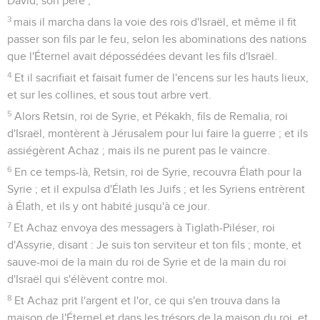
David, son père ;
3
mais il marcha dans la voie des rois d'Israël, et même il fit
passer son fils par le feu, selon les abominations des nations
que l'Éternel avait dépossédées devant les fils d'Israël.
4
Et il sacrifiait et faisait fumer de l'encens sur les hauts lieux,
et sur les collines, et sous tout arbre vert.
5
Alors Retsin, roi de Syrie, et Pékakh, fils de Remalia, roi
d'Israël, montèrent à Jérusalem pour lui faire la guerre ; et ils
assiégèrent Achaz ; mais ils ne purent pas le vaincre.
6
En ce temps-là, Retsin, roi de Syrie, recouvra Élath pour la
Syrie ; et il expulsa d'Élath les Juifs ; et les Syriens entrèrent
à Élath, et ils y ont habité jusqu'à ce jour.
7
Et Achaz envoya des messagers à Tiglath-Piléser, roi
d'Assyrie, disant : Je suis ton serviteur et ton fils ; monte, et
sauve-moi de la main du roi de Syrie et de la main du roi
d'Israël qui s'élèvent contre moi.
8
Et Achaz prit l'argent et l'or, ce qui s'en trouva dans la
maison de l'Éternel et dans les trésors de la maison du roi, et