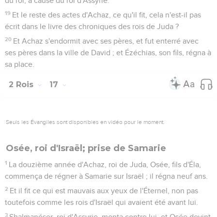
du roi, à cause du roi d'Assyrie.
19
Et le reste des actes d'Achaz, ce qu'il fit, cela n'est-il pas
écrit dans le livre des chroniques des rois de Juda ?
20
Et Achaz s'endormit avec ses pères, et fut enterré avec
ses pères dans la ville de David ; et Ézéchias, son fils, régna à
sa place.
2 Rois
17
Seuls les Évangiles sont disponibles en vidéo pour le moment.
Osée, roi d'Israël; prise de Samarie
1
La douzième année d'Achaz, roi de Juda, Osée, fils d'Éla,
commença de régner à Samarie sur Israël ; il régna neuf ans.
2
Et il fit ce qui est mauvais aux yeux de l'Éternel, non pas
toutefois comme les rois d'Israël qui avaient été avant lui.
3
Shalmanéser, roi d'Assyrie, monta contre lui, et Osée devint