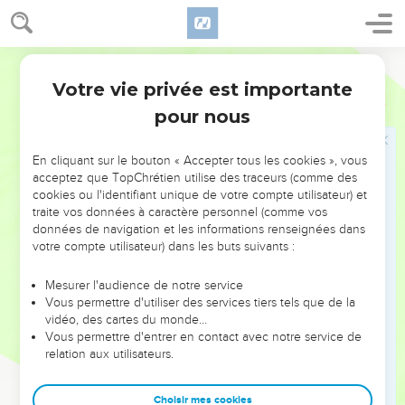
centaines qui étaient préposés sur l'armée, et leur dit :
Faites-la sortir en dehors des rangs, et celui qui la suivra
Darby
mettez-le à mort par l'épée ; car le sacrificateur dit : Qu'elle
ne soit pas mise à mort dans la maison de l'Éternel.
Votre vie privée est importante
2 Rois
11
16
Et ils lui firent place ; et elle alla par le chemin de l'entrée
pour nous
des chevaux dans la maison du roi, et là elle fut mise à mort.
17
Et Jehoïada fit une alliance entre l'Éternel et le roi et le
En cliquant sur le bouton « Accepter tous les cookies », vous
acceptez que TopChrétien utilise des traceurs (comme des
peuple, qu'ils seraient le peuple de l'Éternel, -et entre le roi
cookies ou l'identifiant unique de votre compte utilisateur) et
et le peuple.
traite vos données à caractère personnel (comme vos
18
Et tout le peuple du pays entra dans la maison de Baal, et
données de navigation et les informations renseignées dans
votre compte utilisateur) dans les buts suivants :
ils la démolirent ; ses autels et ses images, ils les brisèrent
entièrement ; et ils tuèrent devant les autels Matthan,
Mesurer l'audience de notre service
sacrificateur de Baal. Et le sacrificateur établit des gardes sur
Vous permettre d'utiliser des services tiers tels que de la
la maison de l'Éternel.
vidéo, des cartes du monde…
Vous permettre d'entrer en contact avec notre service de
19
Et il prit les chefs de centaines, et les gardes, et les
relation aux utilisateurs.
coureurs, et tout le peuple du pays, et ils firent descendre le
roi de la maison de l'Éternel, et entrèrent dans la maison du
Choisir mes cookies