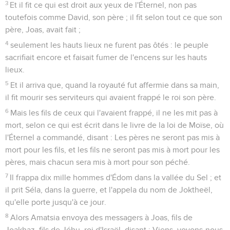
3
Et il fit ce qui est droit aux yeux de l'Éternel, non pas
toutefois comme David, son père ; il fit selon tout ce que son
père, Joas, avait fait ;
4
seulement les hauts lieux ne furent pas ôtés : le peuple
sacrifiait encore et faisait fumer de l'encens sur les hauts
lieux.
5
Et il arriva que, quand la royauté fut affermie dans sa main,
il fit mourir ses serviteurs qui avaient frappé le roi son père.
6
Mais les fils de ceux qui l'avaient frappé, il ne les mit pas à
mort, selon ce qui est écrit dans le livre de la loi de Moïse, où
l'Éternel a commandé, disant : Les pères ne seront pas mis à
mort pour les fils, et les fils ne seront pas mis à mort pour les
pères, mais chacun sera mis à mort pour son péché.
7
Il frappa dix mille hommes d'Édom dans la vallée du Sel ; et
il prit Séla, dans la guerre, et l'appela du nom de Joktheël,
qu'elle porte jusqu'à ce jour.
8
Alors Amatsia envoya des messagers à Joas, fils de
Joakhaz, fils de Jéhu, roi d'Israël, disant : Viens, voyons-nous