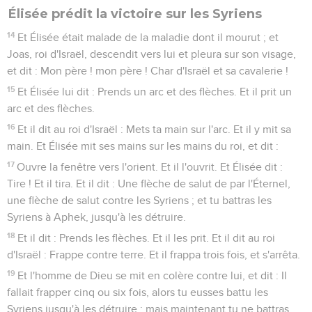
Élisée prédit la victoire sur les Syriens
14
Et Élisée était malade de la maladie dont il mourut ; et
Joas, roi d'Israël, descendit vers lui et pleura sur son visage,
et dit : Mon père ! mon père ! Char d'Israël et sa cavalerie !
15
Et Élisée lui dit : Prends un arc et des flèches. Et il prit un
arc et des flèches.
16
Et il dit au roi d'Israël : Mets ta main sur l'arc. Et il y mit sa
main. Et Élisée mit ses mains sur les mains du roi, et dit :
17
Ouvre la fenêtre vers l'orient. Et il l'ouvrit. Et Élisée dit :
Tire ! Et il tira. Et il dit : Une flèche de salut de par l'Éternel,
une flèche de salut contre les Syriens ; et tu battras les
Syriens à Aphek, jusqu'à les détruire.
18
Et il dit : Prends les flèches. Et il les prit. Et il dit au roi
d'Israël : Frappe contre terre. Et il frappa trois fois, et s'arrêta.
19
Et l'homme de Dieu se mit en colère contre lui, et dit : Il
fallait frapper cinq ou six fois, alors tu eusses battu les
Syriens jusqu'à les détruire ; mais maintenant tu ne battras