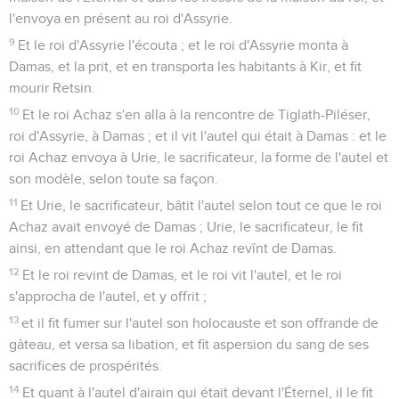
l'envoya en présent au roi d'Assyrie.
9
Et le roi d'Assyrie l'écouta ; et le roi d'Assyrie monta à
Damas, et la prit, et en transporta les habitants à Kir, et fit
mourir Retsin.
10
Et le roi Achaz s'en alla à la rencontre de Tiglath-Piléser,
roi d'Assyrie, à Damas ; et il vit l'autel qui était à Damas : et le
roi Achaz envoya à Urie, le sacrificateur, la forme de l'autel et
son modèle, selon toute sa façon.
11
Et Urie, le sacrificateur, bâtit l'autel selon tout ce que le roi
Achaz avait envoyé de Damas ; Urie, le sacrificateur, le fit
ainsi, en attendant que le roi Achaz revînt de Damas.
12
Et le roi revint de Damas, et le roi vit l'autel, et le roi
s'approcha de l'autel, et y offrit ;
13
et il fit fumer sur l'autel son holocauste et son offrande de
gâteau, et versa sa libation, et fit aspersion du sang de ses
sacrifices de prospérités.
14
Et quant à l'autel d'airain qui était devant l'Éternel, il le fit