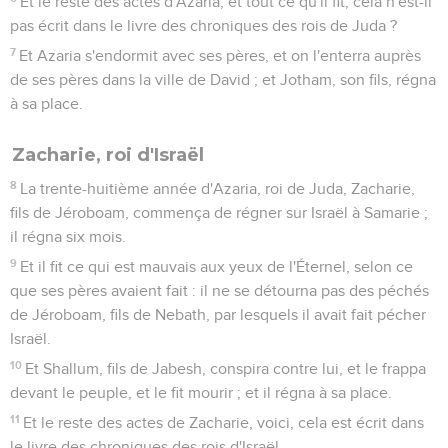
Et le reste des actes d'Azaria, et tout ce qu'il fit, cela n'est-il
pas écrit dans le livre des chroniques des rois de Juda ?
7
Et Azaria s'endormit avec ses pères, et on l'enterra auprès
de ses pères dans la ville de David ; et Jotham, son fils, régna
à sa place.
Zacharie, roi d'Israël
8
La trente-huitième année d'Azaria, roi de Juda, Zacharie,
fils de Jéroboam, commença de régner sur Israël à Samarie ;
il régna six mois.
9
Et il fit ce qui est mauvais aux yeux de l'Éternel, selon ce
que ses pères avaient fait : il ne se détourna pas des péchés
de Jéroboam, fils de Nebath, par lesquels il avait fait pécher
Israël.
10
Et Shallum, fils de Jabesh, conspira contre lui, et le frappa
devant le peuple, et le fit mourir ; et il régna à sa place.
11
Et le reste des actes de Zacharie, voici, cela est écrit dans
le livre des chroniques des rois d'Israël.