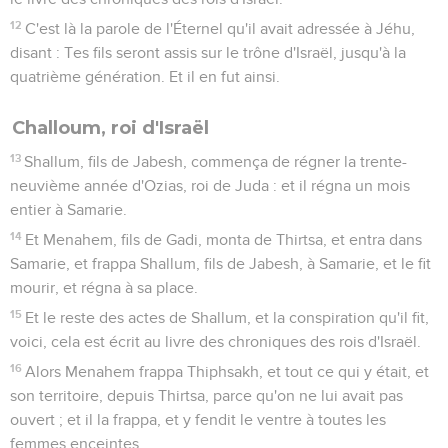
12
C'est là la parole de l'Éternel qu'il avait adressée à Jéhu,
disant : Tes fils seront assis sur le trône d'Israël, jusqu'à la
quatrième génération. Et il en fut ainsi.
Challoum, roi d'Israël
13
Shallum, fils de Jabesh, commença de régner la trente-
neuvième année d'Ozias, roi de Juda : et il régna un mois
entier à Samarie.
14
Et Menahem, fils de Gadi, monta de Thirtsa, et entra dans
Samarie, et frappa Shallum, fils de Jabesh, à Samarie, et le fit
mourir, et régna à sa place.
15
Et le reste des actes de Shallum, et la conspiration qu'il fit,
voici, cela est écrit au livre des chroniques des rois d'Israël.
16
Alors Menahem frappa Thiphsakh, et tout ce qui y était, et
son territoire, depuis Thirtsa, parce qu'on ne lui avait pas
ouvert ; et il la frappa, et y fendit le ventre à toutes les
femmes enceintes.