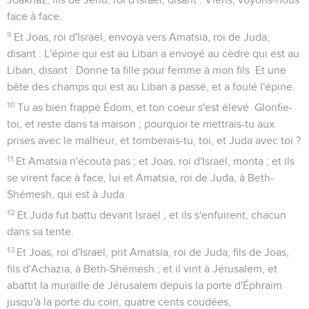
face à face.
9
Et Joas, roi d'Israël, envoya vers Amatsia, roi de Juda,
disant : L'épine qui est au Liban a envoyé au cèdre qui est au
Liban, disant : Donne ta fille pour femme à mon fils. Et une
bête des champs qui est au Liban a passé, et a foulé l'épine.
10
Tu as bien frappé Édom, et ton coeur s'est élevé. Glorifie-
toi, et reste dans ta maison ; pourquoi te mettrais-tu aux
prises avec le malheur, et tomberais-tu, toi, et Juda avec toi ?
11
Et Amatsia n'écouta pas ; et Joas, roi d'Israël, monta ; et ils
se virent face à face, lui et Amatsia, roi de Juda, à Beth-
Shémesh, qui est à Juda.
12
Et Juda fut battu devant Israël ; et ils s'enfuirent, chacun
dans sa tente.
13
Et Joas, roi d'Israël, prit Amatsia, roi de Juda, fils de Joas,
fils d'Achazia, à Beth-Shémesh ; et il vint à Jérusalem, et
abattit la muraille de Jérusalem depuis la porte d'Éphraïm
jusqu'à la porte du coin, quatre cents coudées,