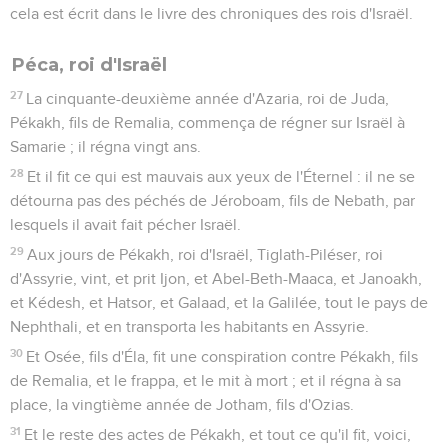
cela est écrit dans le livre des chroniques des rois d'Israël.
Péca, roi d'Israël
27
La cinquante-deuxième année d'Azaria, roi de Juda,
Pékakh, fils de Remalia, commença de régner sur Israël à
Samarie ; il régna vingt ans.
28
Et il fit ce qui est mauvais aux yeux de l'Éternel : il ne se
détourna pas des péchés de Jéroboam, fils de Nebath, par
lesquels il avait fait pécher Israël.
29
Aux jours de Pékakh, roi d'Israël, Tiglath-Piléser, roi
d'Assyrie, vint, et prit Ijon, et Abel-Beth-Maaca, et Janoakh,
et Kédesh, et Hatsor, et Galaad, et la Galilée, tout le pays de
Nephthali, et en transporta les habitants en Assyrie.
30
Et Osée, fils d'Éla, fit une conspiration contre Pékakh, fils
de Remalia, et le frappa, et le mit à mort ; et il régna à sa
place, la vingtième année de Jotham, fils d'Ozias.
31
Et le reste des actes de Pékakh, et tout ce qu'il fit, voici,