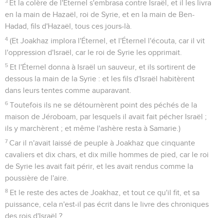
3
Et la colère de l'Éternel s'embrasa contre Israël, et il les livra
en la main de Hazaël, roi de Syrie, et en la main de Ben-
Hadad, fils d'Hazaël, tous ces jours-là.
4
(Et Joakhaz implora l'Éternel, et l'Éternel l'écouta, car il vit
l'oppression d'Israël, car le roi de Syrie les opprimait.
5
Et l'Éternel donna à Israël un sauveur, et ils sortirent de
dessous la main de la Syrie : et les fils d'Israël habitèrent
dans leurs tentes comme auparavant.
6
Toutefois ils ne se détournèrent point des péchés de la
maison de Jéroboam, par lesquels il avait fait pécher Israël ;
ils y marchèrent ; et même l'ashère resta à Samarie.)
7
Car il n'avait laissé de peuple à Joakhaz que cinquante
cavaliers et dix chars, et dix mille hommes de pied, car le roi
de Syrie les avait fait périr, et les avait rendus comme la
poussière de l'aire.
8
Et le reste des actes de Joakhaz, et tout ce qu'il fit, et sa
puissance, cela n'est-il pas écrit dans le livre des chroniques
des rois d'Israël ?