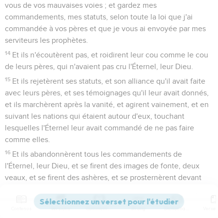
vous de vos mauvaises voies ; et gardez mes
commandements, mes statuts, selon toute la loi que j'ai
commandée à vos pères et que je vous ai envoyée par mes
serviteurs les prophètes.
14
Et ils n'écoutèrent pas, et roidirent leur cou comme le cou
de leurs pères, qui n'avaient pas cru l'Éternel, leur Dieu.
15
Et ils rejetèrent ses statuts, et son alliance qu'il avait faite
avec leurs pères, et ses témoignages qu'il leur avait donnés,
et ils marchèrent après la vanité, et agirent vainement, et en
suivant les nations qui étaient autour d'eux, touchant
lesquelles l'Éternel leur avait commandé de ne pas faire
comme elles.
16
Et ils abandonnèrent tous les commandements de
l'Éternel, leur Dieu, et se firent des images de fonte, deux
veaux, et se firent des ashères, et se prosternèrent devant
toute l'armée des cieux, et servirent Baal.
17
Et ils firent passer leurs fils et leurs filles par le feu, et
Contenus
Versions
Commentaires
Strong
Dictionnaire
pratiquèrent la divination et s'adonnèrent aux