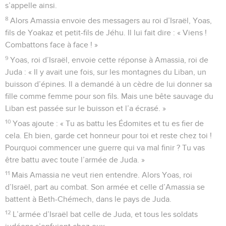
s’appelle ainsi.
8
Alors Amassia envoie des messagers au roi d’Israël, Yoas,
fils de Yoakaz et petit-fils de Jéhu. Il lui fait dire : « Viens !
Combattons face à face ! »
9
Yoas, roi d’Israël, envoie cette réponse à Amassia, roi de
Juda : « Il y avait une fois, sur les montagnes du Liban, un
buisson d’épines. Il a demandé à un cèdre de lui donner sa
fille comme femme pour son fils. Mais une bête sauvage du
Liban est passée sur le buisson et l’a écrasé. »
10
Yoas ajoute : « Tu as battu les Édomites et tu es fier de
cela. Eh bien, garde cet honneur pour toi et reste chez toi !
Pourquoi commencer une guerre qui va mal finir ? Tu vas
être battu avec toute l’armée de Juda. »
11
Mais Amassia ne veut rien entendre. Alors Yoas, roi
d’Israël, part au combat. Son armée et celle d’Amassia se
battent à Beth-Chémech, dans le pays de Juda.
12
L’armée d’Israël bat celle de Juda, et tous les soldats