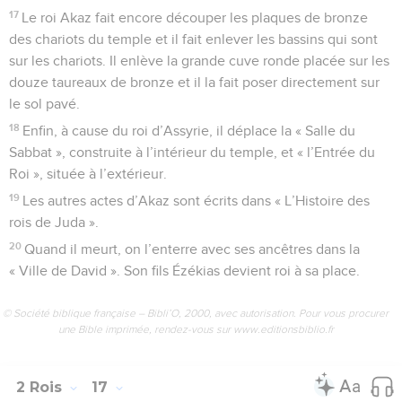
17
Le roi Akaz fait encore découper les plaques de bronze
des chariots du temple et il fait enlever les bassins qui sont
sur les chariots. Il enlève la grande cuve ronde placée sur les
douze taureaux de bronze et il la fait poser directement sur
le sol pavé.
18
Enfin, à cause du roi d’Assyrie, il déplace la « Salle du
Sabbat », construite à l’intérieur du temple, et « l’Entrée du
Roi », située à l’extérieur.
19
Les autres actes d’Akaz sont écrits dans « L’Histoire des
rois de Juda ».
20
Quand il meurt, on l’enterre avec ses ancêtres dans la
« Ville de David ». Son fils Ézékias devient roi à sa place.
© Société biblique française – Bibli’O, 2000, avec autorisation. Pour vous procurer
une Bible imprimée, rendez-vous sur www.editionsbiblio.fr
2 Rois
17