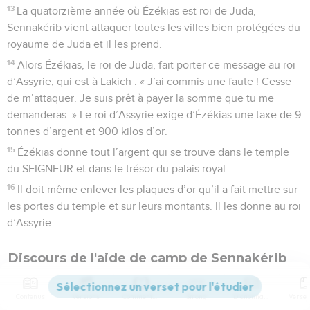
13
La quatorzième année où Ézékias est roi de Juda,
Sennakérib vient attaquer toutes les villes bien protégées du
royaume de Juda et il les prend.
14
Alors Ézékias, le roi de Juda, fait porter ce message au roi
d’Assyrie, qui est à Lakich : « J’ai commis une faute ! Cesse
de m’attaquer. Je suis prêt à payer la somme que tu me
demanderas. » Le roi d’Assyrie exige d’Ézékias une taxe de 9
tonnes d’argent et 900 kilos d’or.
15
Ézékias donne tout l’argent qui se trouve dans le temple
du SEIGNEUR et dans le trésor du palais royal.
16
Il doit même enlever les plaques d’or qu’il a fait mettre sur
les portes du temple et sur leurs montants. Il les donne au roi
d’Assyrie.
Discours de l'aide de camp de Sennakérib
17
Le roi d’Assyrie se trouve à Lakich. De là, il envoie au roi
Contenus
Versions
Commentaires
Strong
Dictionnaire
Ézékias, à Jérusalem, son général en chef, son chef des