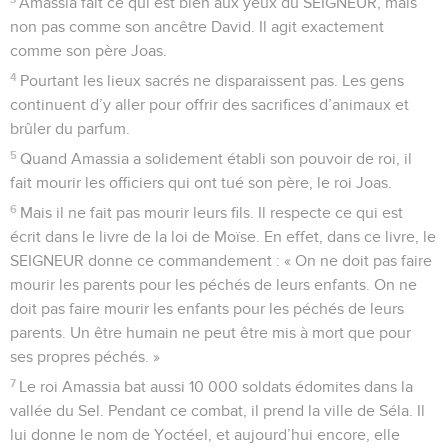
Amassia fait ce qui est bien aux yeux du SEIGNEUR, mais
non pas comme son ancêtre David. Il agit exactement
comme son père Joas.
4
Pourtant les lieux sacrés ne disparaissent pas. Les gens
continuent d’y aller pour offrir des sacrifices d’animaux et
brûler du parfum.
5
Quand Amassia a solidement établi son pouvoir de roi, il
fait mourir les officiers qui ont tué son père, le roi Joas.
6
Mais il ne fait pas mourir leurs fils. Il respecte ce qui est
écrit dans le livre de la loi de Moïse. En effet, dans ce livre, le
SEIGNEUR donne ce commandement : « On ne doit pas faire
mourir les parents pour les péchés de leurs enfants. On ne
doit pas faire mourir les enfants pour les péchés de leurs
parents. Un être humain ne peut être mis à mort que pour
ses propres péchés. »
7
Le roi Amassia bat aussi 10 000 soldats édomites dans la
vallée du Sel. Pendant ce combat, il prend la ville de Séla. Il
lui donne le nom de Yoctéel, et aujourd’hui encore, elle