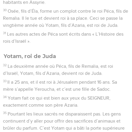
habitants en Assyrie.
30
Osée, fils d’Éla, forme un complot contre le roi Péca, fils de
Remalia. Il le tue et devient roi à sa place. Ceci se passe la
vingtième année où Yotam, fils d’Azaria, est roi de Juda.
31
Les autres actes de Péca sont écrits dans « L’Histoire des
rois d’Israël ».
Yotam, roi de Juda
32
La deuxième année où Péca, fils de Remalia, est roi
d’Israël, Yotam, fils d’Azaria, devient roi de Juda.
33
Il a 25 ans, et il est roi à Jérusalem pendant 16 ans. Sa
mère s’appelle Yeroucha, et c’est une fille de Sadoc.
34
Yotam fait ce qui est bien aux yeux du SEIGNEUR,
exactement comme son père Azaria.
35
Pourtant les lieux sacrés ne disparaissent pas. Les gens
continuent d’y aller pour offrir des sacrifices d’animaux et
brûler du parfum. C’est Yotam qui a bâti la porte supérieure