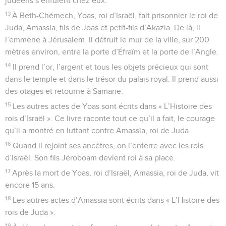
judéens s’enfuient chez eux.
13
À Beth-Chémech, Yoas, roi d’Israël, fait prisonnier le roi de
Juda, Amassia, fils de Joas et petit-fils d’Akazia. De là, il
l’emmène à Jérusalem. Il détruit le mur de la ville, sur 200
mètres environ, entre la porte d’Éfraïm et la porte de l’Angle.
14
Il prend l’or, l’argent et tous les objets précieux qui sont
dans le temple et dans le trésor du palais royal. Il prend aussi
des otages et retourne à Samarie.
15
Les autres actes de Yoas sont écrits dans « L’Histoire des
rois d’Israël ». Ce livre raconte tout ce qu’il a fait, le courage
qu’il a montré en luttant contre Amassia, roi de Juda.
16
Quand il rejoint ses ancêtres, on l’enterre avec les rois
d’Israël. Son fils Jéroboam devient roi à sa place.
17
Après la mort de Yoas, roi d’Israël, Amassia, roi de Juda, vit
encore 15 ans.
18
Les autres actes d’Amassia sont écrits dans « L’Histoire des
rois de Juda ».
19