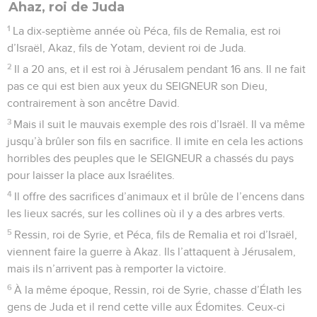
Ahaz, roi de Juda
1
La dix-septième année où Péca, fils de Remalia, est roi
d’Israël, Akaz, fils de Yotam, devient roi de Juda.
2
Il a 20 ans, et il est roi à Jérusalem pendant 16 ans. Il ne fait
pas ce qui est bien aux yeux du SEIGNEUR son Dieu,
contrairement à son ancêtre David.
3
Mais il suit le mauvais exemple des rois d’Israël. Il va même
jusqu’à brûler son fils en sacrifice. Il imite en cela les actions
horribles des peuples que le SEIGNEUR a chassés du pays
pour laisser la place aux Israélites.
4
Il offre des sacrifices d’animaux et il brûle de l’encens dans
les lieux sacrés, sur les collines où il y a des arbres verts.
5
Ressin, roi de Syrie, et Péca, fils de Remalia et roi d’Israël,
viennent faire la guerre à Akaz. Ils l’attaquent à Jérusalem,
mais ils n’arrivent pas à remporter la victoire.
6
À la même époque, Ressin, roi de Syrie, chasse d’Élath les
gens de Juda et il rend cette ville aux Édomites. Ceux-ci