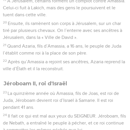
À Jérusalem, certains forment un complot contre Amassia.
Celui-ci fuit à Lakich, mais des gens le poursuivent et le
tuent dans cette ville.
20
Ensuite, ils ramènent son corps à Jérusalem, sur un char
tiré par plusieurs chevaux. On l’enterre avec ses ancêtres à
Jérusalem, dans la « Ville de David ».
21
Quand Azaria, fils d’Amassia, a 16 ans, le peuple de Juda
l’établit comme roi à la place de son père.
22
Après qu’Amassia a rejoint ses ancêtres, Azaria reprend la
ville d’Élath et il la reconstruit.
Jéroboam II, roi d'Israël
23
La quinzième année où Amassia, fils de Joas, est roi de
Juda, Jéroboam devient roi d’Israël à Samarie. Il est roi
pendant 41 ans.
24
Il fait ce qui est mal aux yeux du SEIGNEUR. Jéroboam, fils
de Nebath, a entraîné le peuple à pécher, et ce roi continue
à commettre les mêmes péchés que lui.