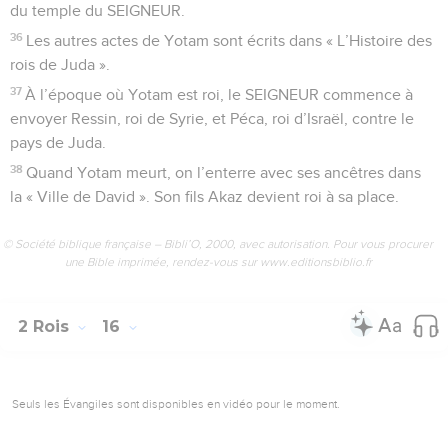
du temple du SEIGNEUR.
36
Les autres actes de Yotam sont écrits dans « L’Histoire des
rois de Juda ».
37
À l’époque où Yotam est roi, le SEIGNEUR commence à
envoyer Ressin, roi de Syrie, et Péca, roi d’Israël, contre le
pays de Juda.
38
Quand Yotam meurt, on l’enterre avec ses ancêtres dans
la « Ville de David ». Son fils Akaz devient roi à sa place.
© Société biblique française – Bibli’O, 2000, avec autorisation. Pour vous procurer
une Bible imprimée, rendez-vous sur www.editionsbiblio.fr
2 Rois
16
Seuls les Évangiles sont disponibles en vidéo pour le moment.