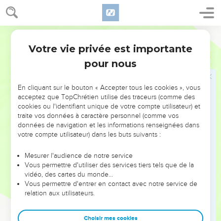
Votre vie privée est importante
pour nous
NE MANQUEZ PAS L’ÉVÉNEMENT
En cliquant sur le bouton « Accepter tous les cookies », vous
DE L’ANNÉE !
acceptez que TopChrétien utilise des traceurs (comme des
cookies ou l'identifiant unique de votre compte utilisateur) et
ET SI LEURS ERREURS POUVAIENT VOUS ÉVITER LES
traite vos données à caractère personnel (comme vos
VOTRES ?
données de navigation et les informations renseignées dans
votre compte utilisateur) dans les buts suivants :
On admire souvent les leaders pour leurs réussites, leur impact,
leur foi ou leur vision. Mais on voit moins les doutes, les erreurs
Mesurer l'audience de notre service
Vous permettre d'utiliser des services tiers tels que de la
et les saisons difficiles qu'ils ont traversés, alors même que ce
vidéo, des cartes du monde…
sont elles qui les ont façonnés.
Vous permettre d'entrer en contact avec notre service de
relation aux utilisateurs.
Dans cette conférence, leaders, entrepreneurs, et responsables
reviennent sur les erreurs marquantes de leur parcours et les
clés pour avancer avec plus de sagesse afin que leurs erreurs
Choisir mes cookies