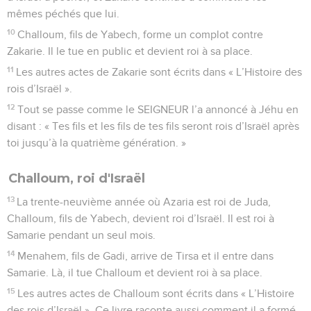
mêmes péchés que lui.
10
Challoum, fils de Yabech, forme un complot contre
Zakarie. Il le tue en public et devient roi à sa place.
11
Les autres actes de Zakarie sont écrits dans « L’Histoire des
rois d’Israël ».
12
Tout se passe comme le SEIGNEUR l’a annoncé à Jéhu en
disant : « Tes fils et les fils de tes fils seront rois d’Israël après
toi jusqu’à la quatrième génération. »
Challoum, roi d'Israël
13
La trente-neuvième année où Azaria est roi de Juda,
Challoum, fils de Yabech, devient roi d’Israël. Il est roi à
Samarie pendant un seul mois.
14
Menahem, fils de Gadi, arrive de Tirsa et il entre dans
Samarie. Là, il tue Challoum et devient roi à sa place.
15
Les autres actes de Challoum sont écrits dans « L’Histoire
des rois d’Israël ». Ce livre raconte aussi comment il a formé