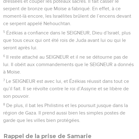
dressées et couper les poteaux sacrés. Il fait casser le
serpent de bronze que Moïse a fabriqué. En effet, à ce
moment-là encore, les Israélites brûlent de l’encens devant
ce serpent appelé Nehouchtan.
5
Ézékias a confiance dans le SEIGNEUR, Dieu d’Israël, plus
que tous ceux qui ont été rois de Juda avant lui ou qui le
seront après lui.
6
Il reste attaché au SEIGNEUR et il ne se détourne pas de
lui. Il obéit aux commandements que le SEIGNEUR a donnés
à Moïse.
7
Le SEIGNEUR est avec lui, et Ézékias réussit dans tout ce
qu’il fait. Il se révolte contre le roi d’Assyrie et se libère de
son pouvoir.
8
De plus, il bat les Philistins et les poursuit jusque dans la
région de Gaza. Il prend aussi bien les simples postes de
garde que les villes bien protégées.
Rappel de la prise de Samarie