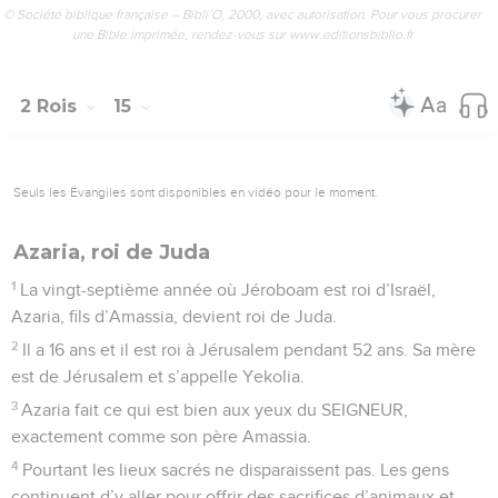
© Société biblique française – Bibli’O, 2000, avec autorisation. Pour vous procurer
une Bible imprimée, rendez-vous sur www.editionsbiblio.fr
2 Rois
15
Seuls les Évangiles sont disponibles en vidéo pour le moment.
Azaria, roi de Juda
1
La vingt-septième année où Jéroboam est roi d’Israël,
Azaria, fils d’Amassia, devient roi de Juda.
2
Il a 16 ans et il est roi à Jérusalem pendant 52 ans. Sa mère
est de Jérusalem et s’appelle Yekolia.
3
Azaria fait ce qui est bien aux yeux du SEIGNEUR,
exactement comme son père Amassia.
4
Pourtant les lieux sacrés ne disparaissent pas. Les gens
continuent d’y aller pour offrir des sacrifices d’animaux et