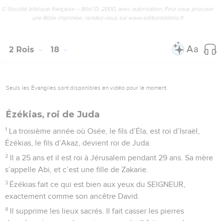
© Société biblique française – Bibli’O, 2000, avec autorisation. Pour vous procurer
une Bible imprimée, rendez-vous sur www.editionsbiblio.fr
2 Rois
18
Seuls les Évangiles sont disponibles en vidéo pour le moment.
Ézékias, roi de Juda
1
La troisième année où Osée, le fils d’Éla, est roi d’Israël,
Ézékias, le fils d’Akaz, devient roi de Juda.
2
Il a 25 ans et il est roi à Jérusalem pendant 29 ans. Sa mère
s’appelle Abi, et c’est une fille de Zakarie.
3
Ézékias fait ce qui est bien aux yeux du SEIGNEUR,
exactement comme son ancêtre David.
4
Il supprime les lieux sacrés. Il fait casser les pierres