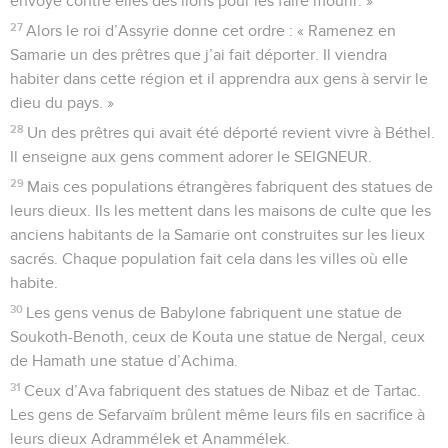
envoyé contre elles des lions pour les faire mourir. »
27
Alors le roi d’Assyrie donne cet ordre : « Ramenez en
Samarie un des prêtres que j’ai fait déporter. Il viendra
habiter dans cette région et il apprendra aux gens à servir le
dieu du pays. »
28
Un des prêtres qui avait été déporté revient vivre à Béthel.
Il enseigne aux gens comment adorer le SEIGNEUR.
29
Mais ces populations étrangères fabriquent des statues de
leurs dieux. Ils les mettent dans les maisons de culte que les
anciens habitants de la Samarie ont construites sur les lieux
sacrés. Chaque population fait cela dans les villes où elle
habite.
30
Les gens venus de Babylone fabriquent une statue de
Soukoth-Benoth, ceux de Kouta une statue de Nergal, ceux
de Hamath une statue d’Achima.
31
Ceux d’Ava fabriquent des statues de Nibaz et de Tartac.
Les gens de Sefarvaïm brûlent même leurs fils en sacrifice à
leurs dieux Adrammélek et Anammélek.