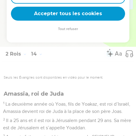
deviennent vos tremplins. Que vous guidiez un ministère, une
équipe, un groupe ou une famille, leur expérience est faite
Accepter tous les cookies
pour vous.
Tout refuser
Je découvre l’événement
2 Rois
14
Seuls les Évangiles sont disponibles en vidéo pour le moment.
Amassia, roi de Juda
1
La deuxième année où Yoas, fils de Yoakaz, est roi d’Israël,
Amassia devient roi de Juda à la place de son père Joas.
2
Il a 25 ans et il est roi à Jérusalem pendant 29 ans. Sa mère
est de Jérusalem et s’appelle Yoaddan.
3